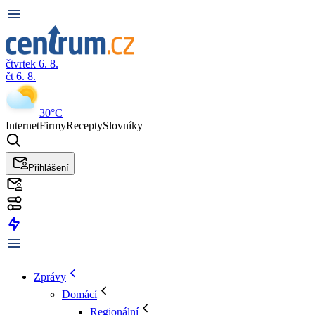
čtvrtek 6. 8.
čt 6. 8.
30°C
Internet
Firmy
Recepty
Slovníky
Přihlášení
Zprávy
Domácí
Regionální