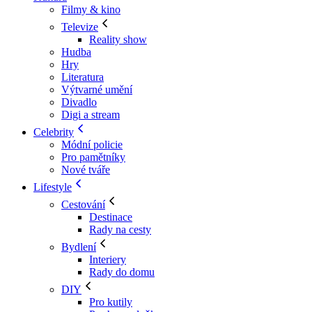
Filmy & kino
Televize
Reality show
Hudba
Hry
Literatura
Výtvarné umění
Divadlo
Digi a stream
Celebrity
Módní policie
Pro pamětníky
Nové tváře
Lifestyle
Cestování
Destinace
Rady na cesty
Bydlení
Interiery
Rady do domu
DIY
Pro kutily