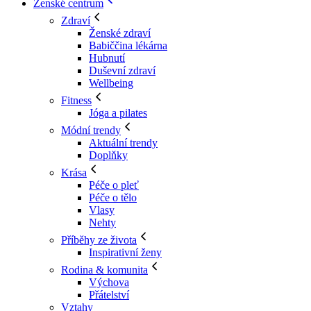
Ženské centrum
Zdraví
Ženské zdraví
Babiččina lékárna
Hubnutí
Duševní zdraví
Wellbeing
Fitness
Jóga a pilates
Módní trendy
Aktuální trendy
Doplňky
Krása
Péče o pleť
Péče o tělo
Vlasy
Nehty
Příběhy ze života
Inspirativní ženy
Rodina & komunita
Výchova
Přátelství
Vztahy