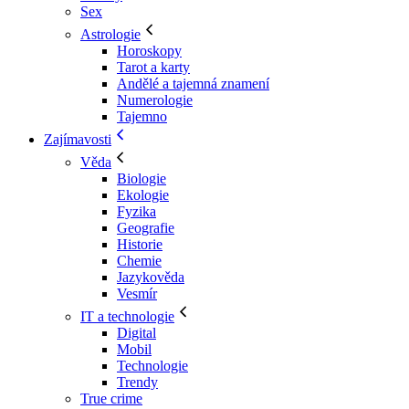
Sex
Astrologie
Horoskopy
Tarot a karty
Andělé a tajemná znamení
Numerologie
Tajemno
Zajímavosti
Věda
Biologie
Ekologie
Fyzika
Geografie
Historie
Chemie
Jazykověda
Vesmír
IT a technologie
Digital
Mobil
Technologie
Trendy
True crime