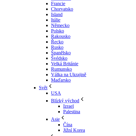
Francie
Chorvatsko
Island
Itálie
Německo
Polsko
Rakousko
Řecko
Rusko
Španělsko
Švédsko
Velká Británie
Rumunsko
Válka na Ukrajině
Maďarsko
Svět
USA
Blízký východ
Izrael
Palestina
Asie
Čína
Jižní Korea