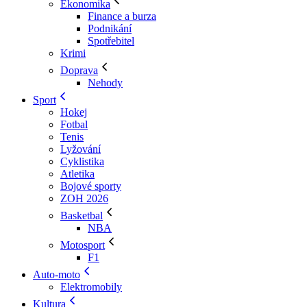
Ekonomika
Finance a burza
Podnikání
Spotřebitel
Krimi
Doprava
Nehody
Sport
Hokej
Fotbal
Tenis
Lyžování
Cyklistika
Atletika
Bojové sporty
ZOH 2026
Basketbal
NBA
Motosport
F1
Auto-moto
Elektromobily
Kultura