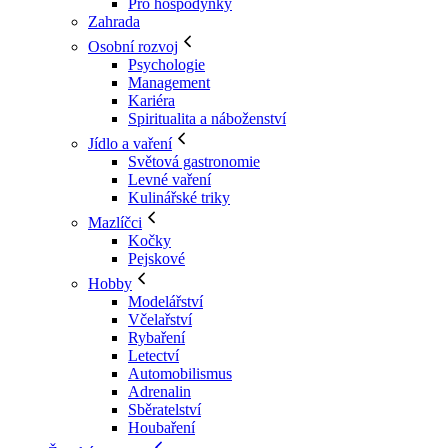
Pro hospodyňky
Zahrada
Osobní rozvoj
Psychologie
Management
Kariéra
Spiritualita a náboženství
Jídlo a vaření
Světová gastronomie
Levné vaření
Kulinářské triky
Mazlíčci
Kočky
Pejskové
Hobby
Modelářství
Včelařství
Rybaření
Letectví
Automobilismus
Adrenalin
Sběratelství
Houbaření