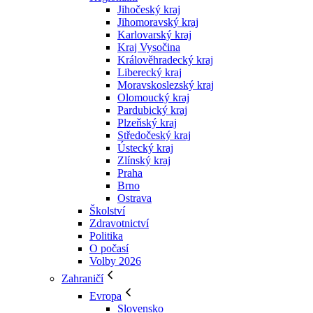
Jihočeský kraj
Jihomoravský kraj
Karlovarský kraj
Kraj Vysočina
Králověhradecký kraj
Liberecký kraj
Moravskoslezský kraj
Olomoucký kraj
Pardubický kraj
Plzeňský kraj
Středočeský kraj
Ústecký kraj
Zlínský kraj
Praha
Brno
Ostrava
Školství
Zdravotnictví
Politika
O počasí
Volby 2026
Zahraničí
Evropa
Slovensko