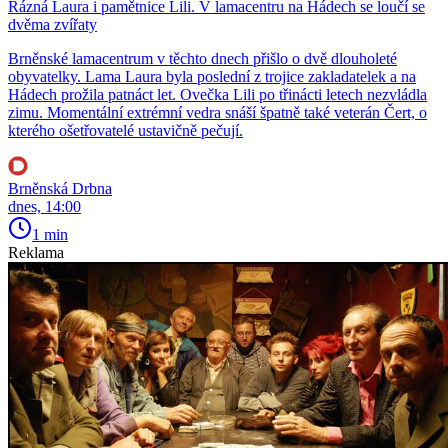
Rázná Laura i pamětnice Lili. V lamacentru na Hádech se loučí se
dvěma zvířaty
Brněnské lamacentrum v těchto dnech přišlo o dvě dlouholeté
obyvatelky. Lama Laura byla poslední z trojice zakladatelek a na
Hádech prožila patnáct let. Ovečka Lili po třinácti letech nezvládla
zimu. Momentální extrémní vedra snáší špatně také veterán Čert, o
kterého ošetřovatelé ustavičně pečují.
Brněnská Drbna
dnes, 14:00
1 min
Reklama