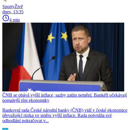
SportyŽivě
dnes, 13:35
4 min
ČNB se obává vyšší inflace, sazby zatím nemění. Bankéři očekávají
pomalejší růst ekonomiky
Bankovní rada České národní banky (ČNB) vidí v české ekonomice
převažující rizika ve směru vyšší inflace. Rada potvrdila své
odhodlání pokračovat v...