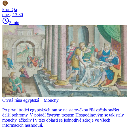
kroniQa
dnes, 13:30
2 min
Čtvrtá rána egyptská – Mouchy
Po první trojici egyptských ran se na starověkou říši začaly snášet
další pohromy. V pořadí čtvrtým trestem Hospodinovým se tak staly
mouchy, ačkoliv i v této oblasti se jednotlivé zdroje ve všech
informacích neshodují.