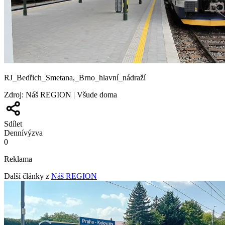
RJ_Bedřich_Smetana,_Brno_hlavní_nádraží
Zdroj
:
Náš REGION | Všude doma
Sdílet
Denní
výzva
0
Reklama
Další články z
Náš REGION