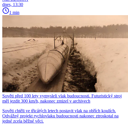
dnes, 13:30
1 min
Sověti před 100 lety vymysleli vlak budoucnosti. Futuristický stroj
měl jezdit 300 km/h, nakonec zmizel v archivech
Sověti chtěli ve třicátých letech postavit vlak na obřích koulích.
Odvážný projekt rychlovlaku budoucnosti nakonec ztroskotal na
jedné zcela běžné věci.