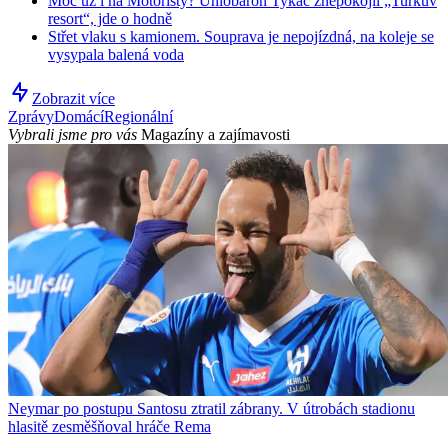
Moc už i na Motoristy? Uhlobaron Tykač znepokojil „Turkův
resort“, jde o hodně
Střet vlaku s kamionem. Souprava je nepojízdná, na koleje se
vysypala balená voda
Zobrazit více
Zprávy
Domácí
Regionální
Vybrali jsme pro vás
Magazíny a zajímavosti
Neymar po postupu Santosu ztratil zábrany. V útrobách stadionu
hlasitě zesměšňoval hráče Rema