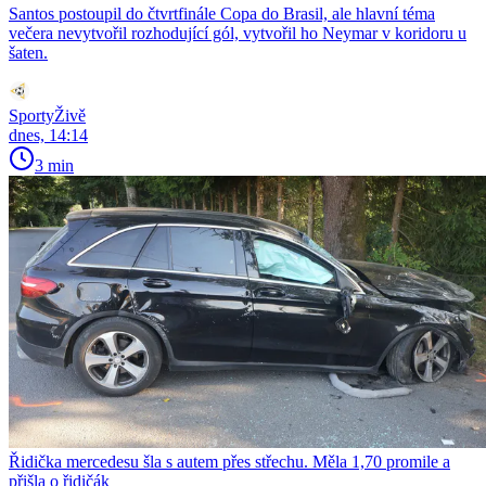
Santos postoupil do čtvrtfinále Copa do Brasil, ale hlavní téma
večera nevytvořil rozhodující gól, vytvořil ho Neymar v koridoru u
šaten.
SportyŽivě
dnes, 14:14
3 min
Řidička mercedesu šla s autem přes střechu. Měla 1,70 promile a
přišla o řidičák