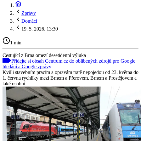
Zprávy
Domácí
19. 5. 2026, 13:30
1 min
Cestující z Brna omezí desetidenní výluka
Přidejte si obsah Centrum.cz do oblíbených zdrojů pro Google
hledání a Google zprávy
Kvůli stavebním pracím a opravám tratě nepojedou od 23. května do
1. června rychlíky mezi Brnem a Přerovem, Brnem a Prostějovem a
také osobní…