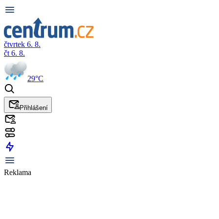
čtvrtek 6. 8.
čt 6. 8.
29°C
Přihlášení
Reklama