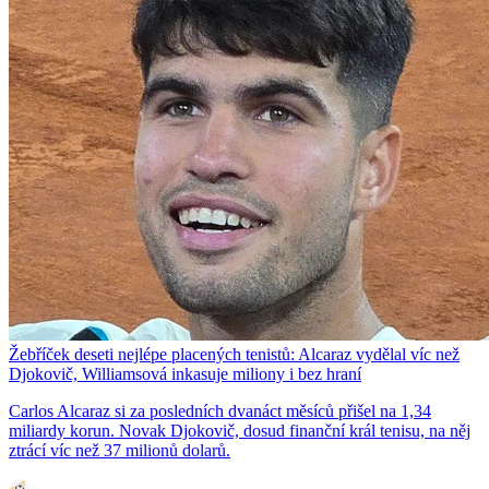
Žebříček deseti nejlépe placených tenistů: Alcaraz vydělal víc než
Djokovič, Williamsová inkasuje miliony i bez hraní
Carlos Alcaraz si za posledních dvanáct měsíců přišel na 1,34
miliardy korun. Novak Djokovič, dosud finanční král tenisu, na něj
ztrácí víc než 37 milionů dolarů.