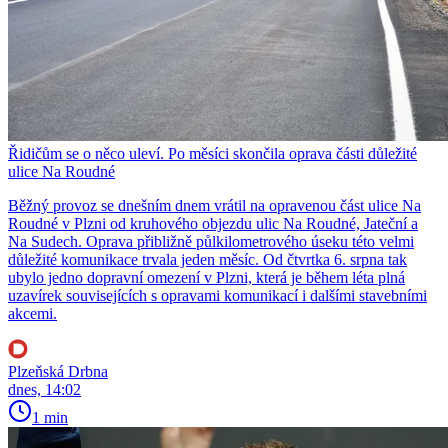
Řidičům se o něco uleví. Po měsíci skončila oprava části důležité
ulice Na Roudné
Běžný provoz se dnešním dnem vrátil na opravenou část ulice Na
Roudné v Plzni od kruhového objezdu ulic Na Roudné, Jateční a
Na Sudech. Oprava přibližně půlkilometrového úseku této velmi
důležité komunikace trvala jeden měsíc. Od čtvrtka 6. srpna tak
ubylo jedno dopravní omezení v Plzni, která je během léta plná
uzavírek souvisejících s opravami komunikací i dalšími stavebními
akcemi.
Plzeňská Drbna
dnes, 14:02
1 min