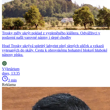
Trosky měly ukrýt poklad z vypleněného kláštera. Odvážlivci v
podzemí našli varovné nápisy i slepé chodby
Hrad Trosky ukrývá spletitý labyrint plný slepých uliček a vzkazů
vytesaných do skály. Cestu k obrovskému bohatství blokují hluboké
nánosy písku.
Výletárium
dnes, 13:35
3 min
Reklama