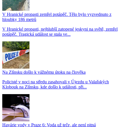
V Hranické propasti zemřel potápěč. Tělo bylo vyzvednuto z
hloubky 186 metrů
V Hranické propasti, nejhlubší zatopené jeskyni na světě, zemřel
potápěč. Tragická událost se stala ve...
Na Zlínsku došlo k vážnému útoku na člověka
Policisté v noci na středu zasahovali v Újezdu u Valašských
Klobouk na Zlínsku, kde došlo k události, při...
Havárie vody v Praze 6: Voda už teče, ale není pitná