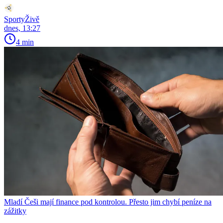
SportyŽivě
dnes, 13:27
4 min
Mladí Češi mají finance pod kontrolou. Přesto jim chybí peníze na
zážitky