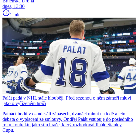
Brněnská Drbna
dnes, 13:30
1 min
Palát padá v NHL stále hlouběji. Před sezonou o něm zámoří mluví
jako o vyřízeném hráči
Patnáct bodů v osmdesáti zápasech, dvanáct minut na ledě a letní
debata o vyplacení ze smlouvy. Ondřej Palát vstupuje do posledního
roku kontraktu jako stín hráče, který rozhodoval finále Stanley
Cupu.