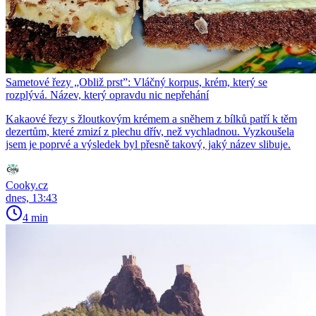
Sametové řezy „Obliž prst”: Vláčný korpus, krém, který se
rozplývá. Název, který opravdu nic nepřehání
Kakaové řezy s žloutkovým krémem a sněhem z bílků patří k těm
dezertům, které zmizí z plechu dřív, než vychladnou. Vyzkoušela
jsem je poprvé a výsledek byl přesně takový, jaký název slibuje.
Cooky.cz
dnes, 13:43
4 min