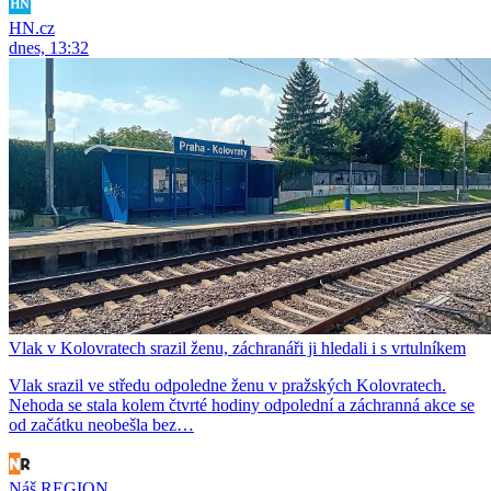
HN.cz
dnes, 13:32
Vlak v Kolovratech srazil ženu, záchranáři ji hledali i s vrtulníkem
Vlak srazil ve středu odpoledne ženu v pražských Kolovratech.
Nehoda se stala kolem čtvrté hodiny odpolední a záchranná akce se
od začátku neobešla bez…
Náš REGION