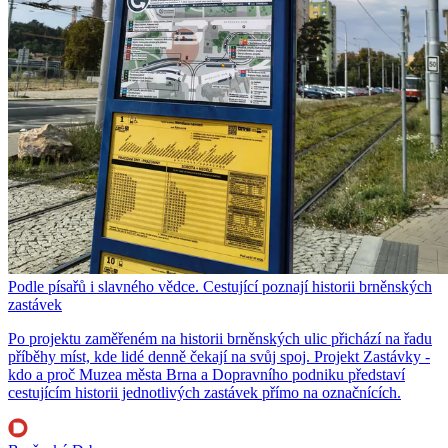
Podle písařů i slavného vědce. Cestující poznají historii brněnských
zastávek
Po projektu zaměřeném na historii brněnských ulic přichází na řadu
příběhy míst, kde lidé denně čekají na svůj spoj. Projekt Zastávky -
kdo a proč Muzea města Brna a Dopravního podniku představí
cestujícím historii jednotlivých zastávek přímo na označnících.