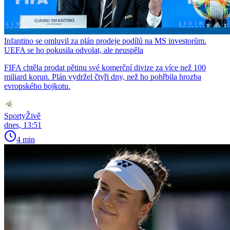
Infantino se omluvil za plán prodeje podílů na MS investorům.
UEFA se ho pokusila odvolat, ale neuspěla
FIFA chtěla prodat pětinu své komerční divize za více než 100
miliard korun. Plán vydržel čtyři dny, než ho pohřbila hrozba
evropského bojkotu.
SportyŽivě
dnes, 13:51
4 min