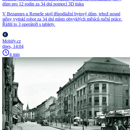
dům pro 12 rodin za 34 dní pomocí 3D tisku
V Bezannes u Remeše stojí třípodlažní bytový dům, jehož nosné
stěny vytiskl robot za 34 dní místo obvyklých měsíců ruční práce.
Řídili to 3 operátoři s tablety.
Mobify.cz
dnes, 14:04
4 min