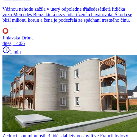
Vážnou nehodu zažila v úterý odpoledne třiašedesátiletá řidička
vozu Mercedes Benz, která nezvládla řízení a havarovala. Škoda se
blíží milionu korun a žena je podezřelá ze spáchání trestného činu.
Jihlavská Drbna
dnes, 14:06
1 min
Zedníci jsou minulostí: 3 lidé s tablety postavili ve Francii bytový