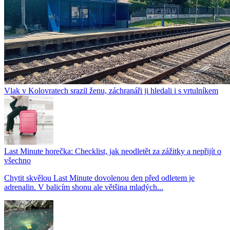
Vlak v Kolovratech srazil ženu, záchranáři ji hledali i s vrtulníkem
Last Minute horečka: Checklist, jak neodletět za zážitky a nepřijít o
všechno
Chytit skvělou Last Minute dovolenou den před odletem je
adrenalin. V balicím shonu ale většina mladých...