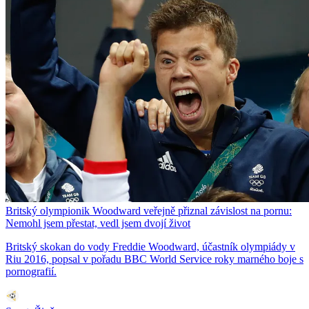
Britský olympionik Woodward veřejně přiznal závislost na pornu:
Nemohl jsem přestat, vedl jsem dvojí život
Britský skokan do vody Freddie Woodward, účastník olympiády v
Riu 2016, popsal v pořadu BBC World Service roky marného boje s
pornografií.