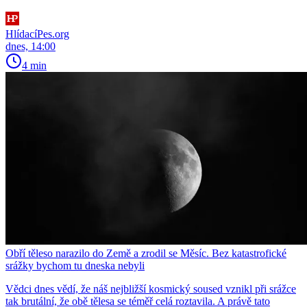
HlídacíPes.org
dnes, 14:00
4 min
Obří těleso narazilo do Země a zrodil se Měsíc. Bez katastrofické
srážky bychom tu dneska nebyli
Vědci dnes vědí, že náš nejbližší kosmický soused vznikl při srážce
tak brutální, že obě tělesa se téměř celá roztavila. A právě tato