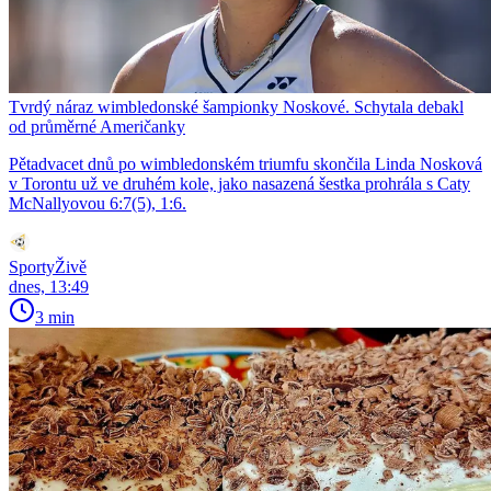
Tvrdý náraz wimbledonské šampionky Noskové. Schytala debakl
od průměrné Američanky
Pětadvacet dnů po wimbledonském triumfu skončila Linda Nosková
v Torontu už ve druhém kole, jako nasazená šestka prohrála s Caty
McNallyovou 6:7(5), 1:6.
SportyŽivě
dnes, 13:49
3 min