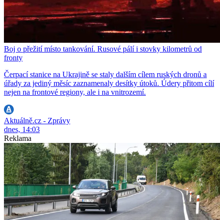
Boj o přežití místo tankování. Rusové pálí i stovky kilometrů od
fronty
Čerpací stanice na Ukrajině se staly dalším cílem ruských dronů a
úřady za jediný měsíc zaznamenaly desítky útoků. Údery přitom cílí
nejen na frontové regiony, ale i na vnitrozemí.
Aktuálně.cz - Zprávy
dnes, 14:03
Reklama