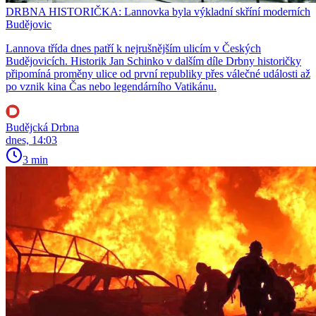
DRBNA HISTORIČKA: Lannovka byla výkladní skříní moderních
Budějovic
Lannova třída dnes patří k nejrušnějším ulicím v Českých
Budějovicích. Historik Jan Schinko v dalším díle Drbny historičky
připomíná proměny ulice od první republiky přes válečné události až
po vznik kina Čas nebo legendárního Vatikánu.
Budějcká Drbna
dnes, 14:03
3 min