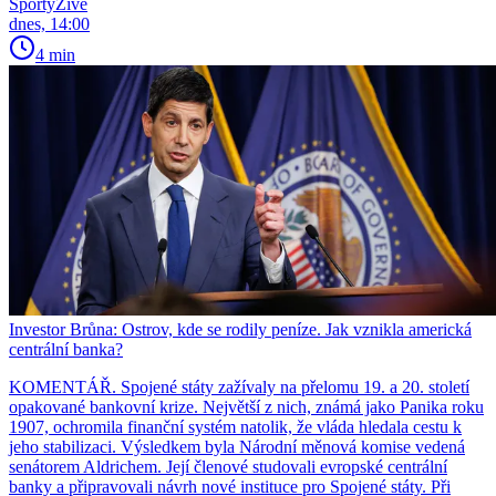
SportyŽivě
dnes, 14:00
4 min
Investor Brůna: Ostrov, kde se rodily peníze. Jak vznikla americká
centrální banka?
KOMENTÁŘ. Spojené státy zažívaly na přelomu 19. a 20. století
opakované bankovní krize. Největší z nich, známá jako Panika roku
1907, ochromila finanční systém natolik, že vláda hledala cestu k
jeho stabilizaci. Výsledkem byla Národní měnová komise vedená
senátorem Aldrichem. Její členové studovali evropské centrální
banky a připravovali návrh nové instituce pro Spojené státy. Při