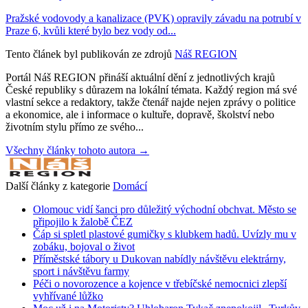
Pražské vodovody a kanalizace (PVK) opravily závadu na potrubí v
Praze 6, kvůli které bylo bez vody od...
Tento článek byl publikován ze zdrojů
Náš REGION
Portál Náš REGION přináší aktuální dění z jednotlivých krajů
České republiky s důrazem na lokální témata. Každý region má své
vlastní sekce a redaktory, takže čtenář najde nejen zprávy o politice
a ekonomice, ale i informace o kultuře, dopravě, školství nebo
životním stylu přímo ze svého...
Všechny články tohoto autora →
Další články z kategorie
Domácí
Olomouc vidí šanci pro důležitý východní obchvat. Město se
připojilo k žalobě ČEZ
Čáp si spletl plastové gumičky s klubkem hadů. Uvízly mu v
zobáku, bojoval o život
Příměstské tábory u Dukovan nabídly návštěvu elektrárny,
sport i návštěvu farmy
Péči o novorozence a kojence v třebíčské nemocnici zlepší
vyhřívané lůžko