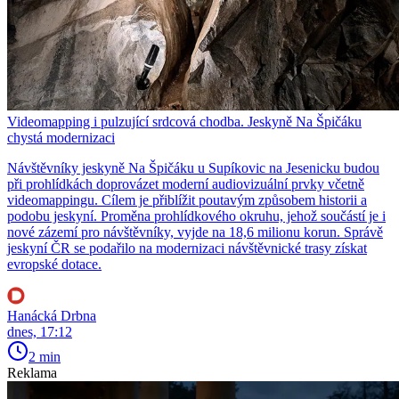
Videomapping i pulzující srdcová chodba. Jeskyně Na Špičáku
chystá modernizaci
Návštěvníky jeskyně Na Špičáku u Supíkovic na Jesenicku budou
při prohlídkách doprovázet moderní audiovizuální prvky včetně
videomappingu. Cílem je přiblížit poutavým způsobem historii a
podobu jeskyní. Proměna prohlídkového okruhu, jehož součástí je i
nové zázemí pro návštěvníky, vyjde na 18,6 milionu korun. Správě
jeskyní ČR se podařilo na modernizaci návštěvnické trasy získat
evropské dotace.
Hanácká Drbna
dnes, 17:12
2 min
Reklama