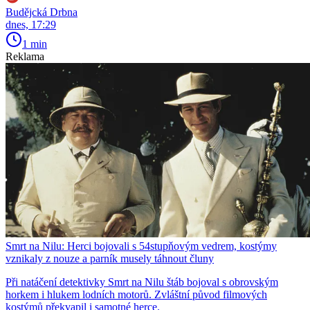
Budějcká Drbna
dnes, 17:29
1 min
Reklama
Smrt na Nilu: Herci bojovali s 54stupňovým vedrem, kostýmy
vznikaly z nouze a parník musely táhnout čluny
Při natáčení detektivky Smrt na Nilu štáb bojoval s obrovským
horkem i hlukem lodních motorů. Zvláštní původ filmových
kostýmů překvapil i samotné herce.