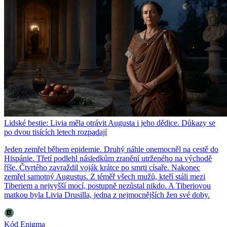
Lidské bestie: Livia měla otrávit Augusta i jeho dědice. Důkazy se
po dvou tisících letech rozpadají
Jeden zemřel během epidemie. Druhý náhle onemocněl na cestě do
Hispánie. Třetí podlehl následkům zranění utrženého na východě
říše. Čtvrtého zavraždil voják krátce po smrti císaře. Nakonec
zemřel samotný Augustus. Z téměř všech mužů, kteří stáli mezi
Tiberiem a nejvyšší mocí, postupně nezůstal nikdo. A Tiberiovou
matkou byla Livia Drusilla, jedna z nejmocnějších žen své doby.
Kód Enigma