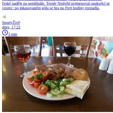
české naděje na semifinále. Trenér Nedvěd pojmenoval opakující se
vzorec: po inkasovaném gólu se hra na čtvrt hodiny rozpadla.
SportyŽivě
dnes, 17:22
3 min