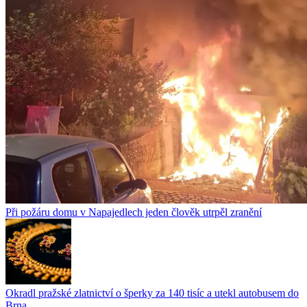
Při požáru domu v Napajedlech jeden člověk utrpěl zranění
Okradl pražské zlatnictví o šperky za 140 tisíc a utekl autobusem do
Brna