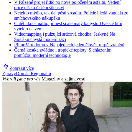
V Růžené projel řidič po nově položeném asfaltu. Vedení
obce píše o čistém šílenství
Neteklo mýdlo, tak dal pěstí zrcadlu. Policie hledá vandala ze
smíchovského nákupáku
Chtěl ukrást naftu, přinesl si ale malý kanystr. Dvě stě litrů
vyteklo na zem
Videomapping i pulzující srdcová chodba. Jeskyně Na
Špičáku chystá modernizaci
Při požáru domu v Napajedlech jeden člověk utrpěl zranění
Černá kostka zvládne i tropické teploty. S chlazením
pomůžou moderní technologie
Zobrazit více
Zprávy
Domácí
Regionální
Vybrali jsme pro vás
Magazíny a zajímavosti