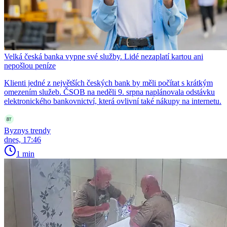
Velká česká banka vypne své služby. Lidé nezaplatí kartou ani
nepošlou peníze
Klienti jedné z největších českých bank by měli počítat s krátkým
omezením služeb. ČSOB na neděli 9. srpna naplánovala odstávku
elektronického bankovnictví, která ovlivní také nákupy na internetu.
Byznys trendy
dnes, 17:46
1 min