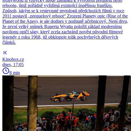
Hollywood si vždycky najde záminku k vytvoření prequelu nebo
rebootu, jímž pořádně vyždímá existující úspěšnou franšízu.
Způsob, jakým se k vrstevnaté mytologii předchozích filmů v roce
2011 postavil „prequelový reboot“ Zrození Planety opic (Rise of the
Planet of the Apes), je ale dodnes v podstatě učebnicový. Není divu,
že první velký snímek Ruperta Wyatta položil základ modernímu
pavilonu opičí ságy, který zcela zachránil pověst původní filmové
legendy z roku 1968, již obklopuje tolik pochybných dějových
článků.
Kinobox.cz
dnes, 17:05
8 min