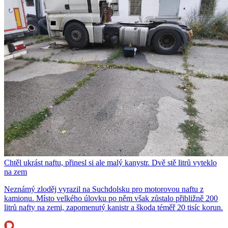
Chtěl ukrást naftu, přinesl si ale malý kanystr. Dvě stě litrů vyteklo
na zem
Neznámý zloděj vyrazil na Suchdolsku pro motorovou naftu z
kamionu. Místo velkého úlovku po něm však zůstalo přibližně 200
litrů nafty na zemi, zapomenutý kanistr a škoda téměř 20 tisíc korun.