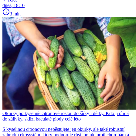
dnes, 18:10
3 min
Okurky po kyselině citronové rostou do šířky i délky. Kdo ji přidá
do zálivky, sklízí baculaté plody celé léto
S kyselinou citronovou nepěstujete jen okurky, ale také robustní
zahradní ekosystém, který podporuje růst, bojuje proti chorobám a