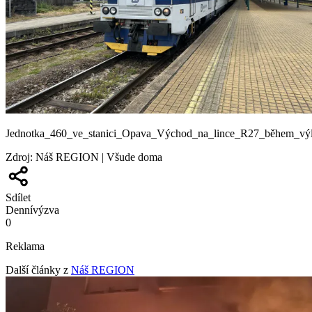
Jednotka_460_ve_stanici_Opava_Východ_na_lince_R27_během_v
Zdroj
:
Náš REGION | Všude doma
Sdílet
Denní
výzva
0
Reklama
Další články z
Náš REGION