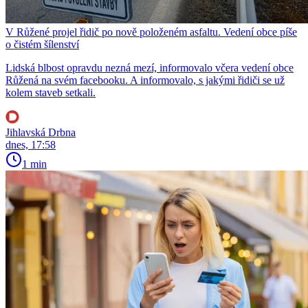
V Růžené projel řidič po nově položeném asfaltu. Vedení obce píše
o čistém šílenství
Lidská blbost opravdu nezná mezí, informovalo včera vedení obce
Růžená na svém facebooku. A informovalo, s jakými řidiči se už
kolem staveb setkali.
Jihlavská Drbna
dnes, 17:58
1 min