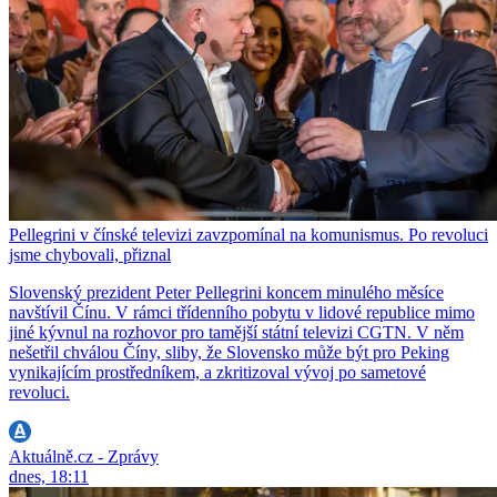
Pellegrini v čínské televizi zavzpomínal na komunismus. Po revoluci
jsme chybovali, přiznal
Slovenský prezident Peter Pellegrini koncem minulého měsíce
navštívil Čínu. V rámci třídenního pobytu v lidové republice mimo
jiné kývnul na rozhovor pro tamější státní televizi CGTN. V něm
nešetřil chválou Číny, sliby, že Slovensko může být pro Peking
vynikajícím prostředníkem, a zkritizoval vývoj po sametové
revoluci.
Aktuálně.cz - Zprávy
dnes, 18:11