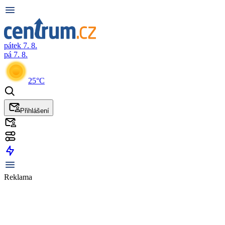
pátek 7. 8.
pá 7. 8.
25°C
Přihlášení
Reklama