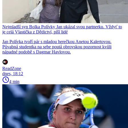
Nejmladší syn Bolka Polívky Jan ukázal svou partnerku. Vždyť to
je celá Vlastička z Dědictví, píší lidé
Jan Polívka tvoří pár s mladou herečkou Anetou Kalertovou.
Půvabná studentka na sebe poutá obrovskou pozornost kvůli
nápadné podobě s Dagmar Havlovou.
ReadZone
dnes, 18:12
4 min