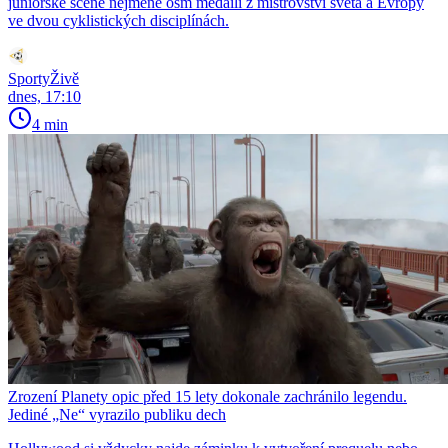
juniorské scéně nejméně osm medailí z mistrovství světa a Evropy
ve dvou cyklistických disciplínách.
SportyŽivě
dnes, 17:10
4 min
Zrození Planety opic před 15 lety dokonale zachránilo legendu.
Jediné „Ne“ vyrazilo publiku dech