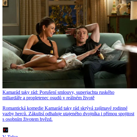
Kamarád taky rád: Porušení smlouvy, superjachta ruského
miliardáře a propletenec osudů v reálném životě
Romantická komedie Kamarád taky rád skrývá zajímavé rodinné
vazby herců. Zákulisí odhaluje utajeného dvojníka i přímou spojitost
s osobním životem hvězd.
V Telce