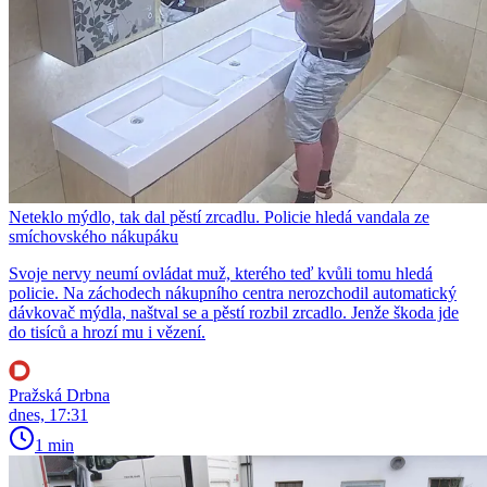
Neteklo mýdlo, tak dal pěstí zrcadlu. Policie hledá vandala ze
smíchovského nákupáku
Svoje nervy neumí ovládat muž, kterého teď kvůli tomu hledá
policie. Na záchodech nákupního centra nerozchodil automatický
dávkovač mýdla, naštval se a pěstí rozbil zrcadlo. Jenže škoda jde
do tisíců a hrozí mu i vězení.
Pražská Drbna
dnes, 17:31
1 min