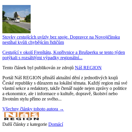
Stovky cestujících uvízly bez spoje. Dopravce na Novojičínsku
nestíhal kvůli chybějícím řidičům
Cestující v okolí Frenštátu, Kopřivnice a Brušperku se tento týden
potýkali s rozsáhlými výpadky regionální...
Tento článek byl publikován ze zdrojů
Náš REGION
Portál Náš REGION přináší aktuální dění z jednotlivých krajů
České republiky s důrazem na lokální témata. Každý region má své
vlastní sekce a redaktory, takže čtenář najde nejen zprávy o politice
a ekonomice, ale i informace o kultuře, dopravě, školství nebo
životním stylu přímo ze svého...
Všechny články tohoto autora →
Další články z kategorie
Domácí