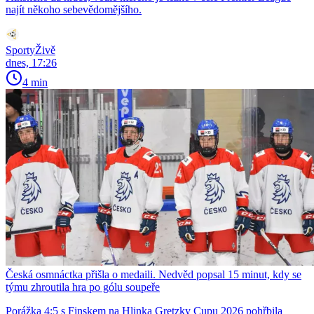
najít někoho sebevědomějšího.
SportyŽivě
dnes, 17:26
4 min
Česká osmnáctka přišla o medaili. Nedvěd popsal 15 minut, kdy se
týmu zhroutila hra po gólu soupeře
Porážka 4:5 s Finskem na Hlinka Gretzky Cupu 2026 pohřbila