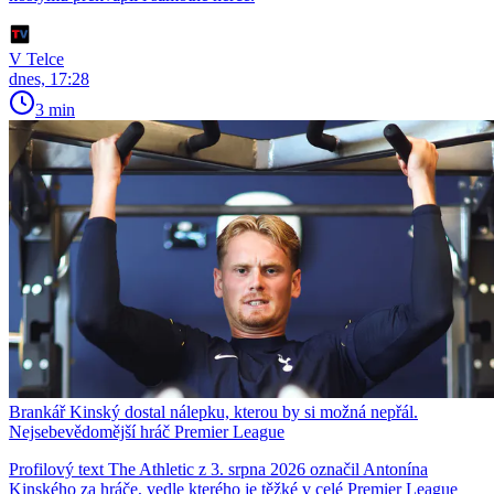
V Telce
dnes, 17:28
3 min
Brankář Kinský dostal nálepku, kterou by si možná nepřál.
Nejsebevědomější hráč Premier League
Profilový text The Athletic z 3. srpna 2026 označil Antonína
Kinského za hráče, vedle kterého je těžké v celé Premier League