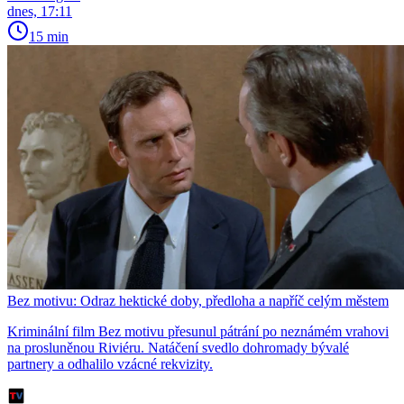
dnes, 17:11
15 min
Bez motivu: Odraz hektické doby, předloha a napříč celým městem
Kriminální film Bez motivu přesunul pátrání po neznámém vrahovi
na prosluněnou Riviéru. Natáčení svedlo dohromady bývalé
partnery a odhalilo vzácné rekvizity.