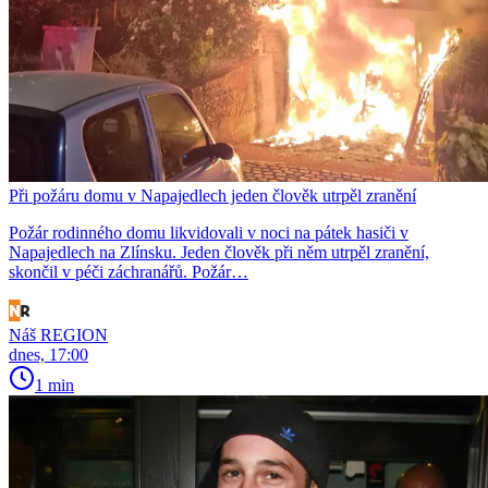
Při požáru domu v Napajedlech jeden člověk utrpěl zranění
Požár rodinného domu likvidovali v noci na pátek hasiči v
Napajedlech na Zlínsku. Jeden člověk při něm utrpěl zranění,
skončil v péči záchranářů. Požár…
Náš REGION
dnes, 17:00
1 min