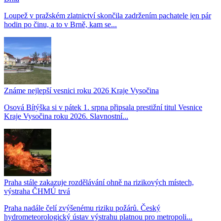
Loupež v pražském zlatnictví skončila zadržením pachatele jen pár
hodin po činu, a to v Brně, kam se...
Známe nejlepší vesnici roku 2026 Kraje Vysočina
Osová Bítýška si v pátek 1. srpna připsala prestižní titul Vesnice
Kraje Vysočina roku 2026. Slavnostní...
Praha stále zakazuje rozdělávání ohně na rizikových místech,
výstraha ČHMÚ trvá
Praha nadále čelí zvýšenému riziku požárů. Český
hydrometeorologický ústav výstrahu platnou pro metropoli...