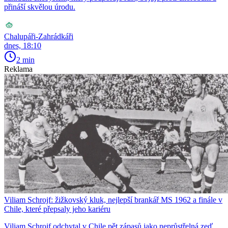
přináší skvělou úrodu.
Chalupáři-Zahrádkáři
dnes, 18:10
2 min
Reklama
Viliam Schrojf: žižkovský kluk, nejlepší brankář MS 1962 a finále v
Chile, které přepsaly jeho kariéru
Viliam Schrojf odchytal v Chile pět zápasů jako neprůstřelná zeď.