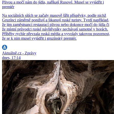
Plivou a močí nám do jídla, naříkají Rusové. Musel se vyjádřit i
premiér
Na sociálních sítích se začaly masově šířit příspěvky, podle nichž
Gruzínci záměrně ponižují a šikanují ruské turisty. Tvrdí například,
že jim zaměstnanci restaurací plivou nebo dokonce močí do jídla či
že místní průvodci ruské návštěvníky nechávají samotné v horách.
Příběhy rychle převzala ruská média a vyvolaly takovou pozornost,
že se k nim musel vyjádřit i gruzínský premiér.
Aktuálně.cz - Zprávy
dnes, 17:14