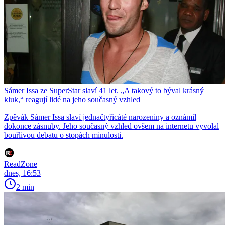
Sámer Issa ze SuperStar slaví 41 let. „A takový to býval krásný
kluk,“ reagují lidé na jeho současný vzhled
Zpěvák Sámer Issa slaví jednačtyřicáté narozeniny a oznámil
dokonce zásnuby. Jeho současný vzhled ovšem na internetu vyvolal
bouřlivou debatu o stopách minulosti.
ReadZone
dnes, 16:53
2 min