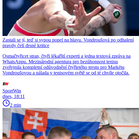
Zastali se jí, teď si sypou popel na hlavu. Vondroušová po odhalení
pravdy čelí drsné kritice
Osmačtyřicet stran, čtyři lékařští experti a jedna textová zpráva na
WhatsAppu. Mezinárodní agentura pro bezúhonnost tenisu
zveřejnila kompletní odůvodnění čtyřletého trestu pro Markétu
Vondroušovou a nálada v tenisovém světě se od té chvíle otočila.
SportWin
dnes, 18:11
2 min