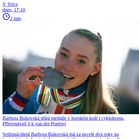
V Telce
dnes, 17:10
2 min
Barbora Bukovská sbírá medaile v horském kole i cyklokrosu.
Přirovnávají ji k van der Poelovi
Sedmnáctiletá Barbora Bukovská má za necelé dva roky na