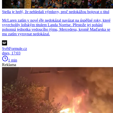
Stella je hrdý, že nehledali výmluvy, proč nedokážou bojovat o titul
McLaren zatím v nové éře nedokázal navázat na úspěšné roky, které
vyvrcholily loňským titulem Landa Norrise. Přestože jej pohání
pohonná jednotka vedoucího týmu, Mercedesu, kromě Maďarska se
mu zatím vyrovnat nedokázal.
SvětFormule.cz
dnes, 17:03
1 min
Reklama