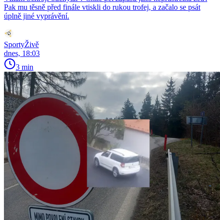
Pak mu těsně před finále vtiskli do rukou trofej, a začalo se psát
úplně jiné vyprávění.
SportyŽivě
dnes, 18:03
3 min