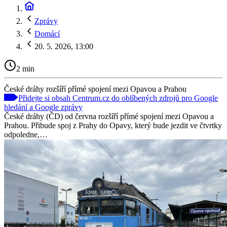
Zprávy
Domácí
20. 5. 2026, 13:00
2 min
České dráhy rozšíří přímé spojení mezi Opavou a Prahou
Přidejte si obsah Centrum.cz do oblíbených zdrojů pro Google
hledání a Google zprávy
České dráhy (ČD) od června rozšíří přímé spojení mezi Opavou a
Prahou. Přibude spoj z Prahy do Opavy, který bude jezdit ve čtvrtky
odpoledne,…