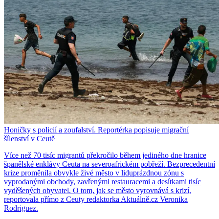
Honičky s policií a zoufalství. Reportérka popisuje migrační
šílenství v Ceutě
Více než 70 tisíc migrantů překročilo během jediného dne hranice
španělské enklávy Ceuta na severoafrickém pobřeží. Bezprecedentní
krize proměnila obvykle živé město v liduprázdnou zónu s
vyprodanými obchody, zavřenými restauracemi a desítkami tisíc
vyděšených obyvatel. O tom, jak se město vyrovnává s krizí,
reportovala přímo z Ceuty redaktorka Aktuálně.cz Veronika
Rodriguez.