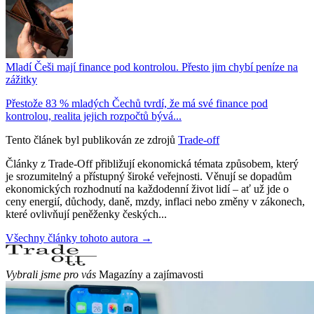
Mladí Češi mají finance pod kontrolou. Přesto jim chybí peníze na
zážitky
Přestože 83 % mladých Čechů tvrdí, že má své finance pod
kontrolou, realita jejich rozpočtů bývá...
Tento článek byl publikován ze zdrojů
Trade-off
Články z Trade-Off přibližují ekonomická témata způsobem, který
je srozumitelný a přístupný široké veřejnosti. Věnují se dopadům
ekonomických rozhodnutí na každodenní život lidí – ať už jde o
ceny energií, důchody, daně, mzdy, inflaci nebo změny v zákonech,
které ovlivňují peněženky českých...
Všechny články tohoto autora →
Vybrali jsme pro vás
Magazíny a zajímavosti