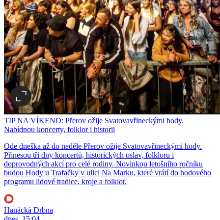
TIP NA VÍKEND: Přerov ožije Svatovavřineckými hody.
Nabídnou koncerty, folklor i historii
Ode dneška až do neděle Přerov ožije Svatovavřineckými hody.
Přinesou tři dny koncertů, historických oslav, folkloru i
doprovodných akcí pro celé rodiny. Novinkou letošního ročníku
budou Hody u Trafačky v ulici Na Marku, které vrátí do hodového
programu lidové tradice, kroje a folklor.
Hanácká Drbna
dnes, 15:04