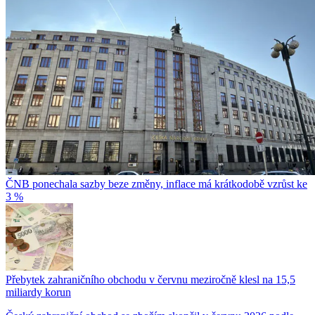
ČNB ponechala sazby beze změny, inflace má krátkodobě vzrůst ke
3 %
Přebytek zahraničního obchodu v červnu meziročně klesl na 15,5
miliardy korun