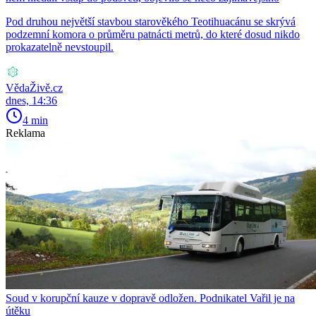
Pod druhou největší stavbou starověkého Teotihuacánu se skrývá
podzemní komora o průměru patnácti metrů, do které dosud nikdo
prokazatelně nevstoupil.
VědaŽivě.cz
dnes, 14:36
4 min
Reklama
Soud v korupční kauze v dopravě odložen. Podnikatel Vařil je na
útěku