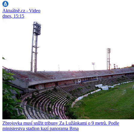
Aktuálně.cz - Video
dnes, 15:15
Zbrojovka musí snížit tribuny Za Lužánkami o 9 metrů. Podle
ministerstva stadion kazí panorama Brna