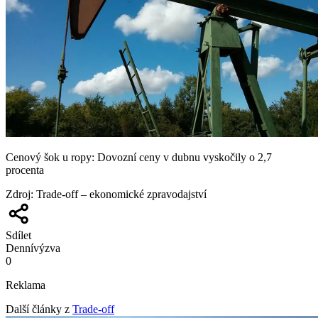
Cenový šok u ropy: Dovozní ceny v dubnu vyskočily o 2,7
procenta
Zdroj
:
Trade-off – ekonomické zpravodajství
Sdílet
Denní
výzva
0
Reklama
Další články z
Trade-off