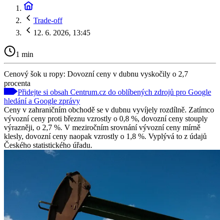
Trade-off
12. 6. 2026, 13:45
1 min
Cenový šok u ropy: Dovozní ceny v dubnu vyskočily o 2,7
procenta
Přidejte si obsah Centrum.cz do oblíbených zdrojů pro Google
hledání a Google zprávy
Ceny v zahraničním obchodě se v dubnu vyvíjely rozdílně. Zatímco
vývozní ceny proti březnu vzrostly o 0,8 %, dovozní ceny stouply
výrazněji, o 2,7 %. V meziročním srovnání vývozní ceny mírně
klesly, dovozní ceny naopak vzrostly o 1,8 %. Vyplývá to z údajů
Českého statistického úřadu.