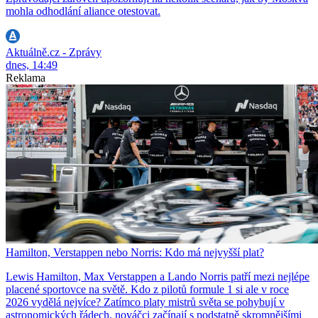
mohla odhodlání aliance otestovat.
Aktuálně.cz - Zprávy
dnes, 14:49
Reklama
Hamilton, Verstappen nebo Norris: Kdo má nejvyšší plat?
Lewis Hamilton, Max Verstappen a Lando Norris patří mezi nejlépe
placené sportovce na světě. Kdo z pilotů formule 1 si ale v roce
2026 vydělá nejvíce? Zatímco platy mistrů světa se pohybují v
astronomických řádech, nováčci začínají s podstatně skromnějšími