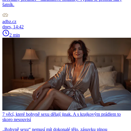
šatník.
adbz.cz
dnes, 14:42
2 min
7 věcí, které bohyně sexu dělají jinak. A s krajkovým prádlem to
skoro nesouvisí
„Bohyně sexu“ nemusí mít dokonalé tělo, zásuvku plnou