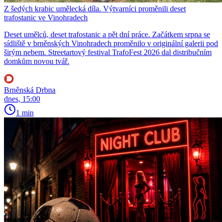
Z šedých krabic umělecká díla. Výtvarníci proměnili deset
trafostanic ve Vinohradech
Deset umělců, deset trafostanic a pět dní práce. Začátkem srpna se
sídliště v brněnských Vinohradech proměnilo v originální galerii pod
širým nebem. Streetartový festival TrafoFest 2026 dal distribučním
domkům novou tvář.
Brněnská Drbna
dnes, 15:00
1 min