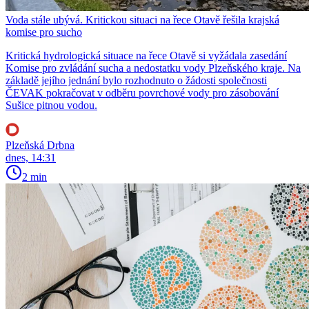
Voda stále ubývá. Kritickou situaci na řece Otavě řešila krajská
komise pro sucho
Kritická hydrologická situace na řece Otavě si vyžádala zasedání
Komise pro zvládání sucha a nedostatku vody Plzeňského kraje. Na
základě jejího jednání bylo rozhodnuto o žádosti společnosti
ČEVAK pokračovat v odběru povrchové vody pro zásobování
Sušice pitnou vodou.
Plzeňská Drbna
dnes, 14:31
2 min