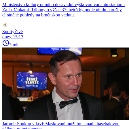
Ministerstvo kultury odmítlo dosavadní výškovou variantu stadionu
Za Lužánkami. Tribuny o výšce 37 metrů by podle úřadu narušily
chráněné pohledy na brněnskou vedutu.
SportyŽivě
dnes, 15:13
3 min
Jaromír Soukup v krvi: Maskovaní muži ho napadli basebalovou
pálkou, nutná operace