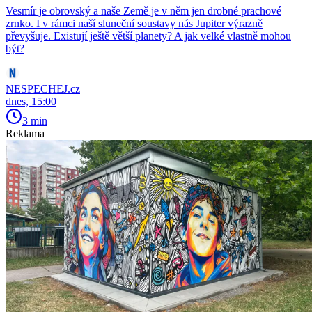
Vesmír je obrovský a naše Země je v něm jen drobné prachové
zrnko. I v rámci naší sluneční soustavy nás Jupiter výrazně
převyšuje. Existují ještě větší planety? A jak velké vlastně mohou
být?
NESPECHEJ.cz
dnes, 15:00
3 min
Reklama