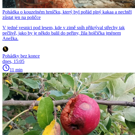
Pohádka o kouzelném hrníčku, který byl pořád plný kakaa a nechtěl
zůstat jen na poličce
V jedné vesnici pod lesem, kde v zimě sníh přikrýval střechy tak
pečlivě, jako by je někdo balil do peřiny, žila holčička jménem
Anežka.
Pohádky bez konce
dnes, 15:05
11 min