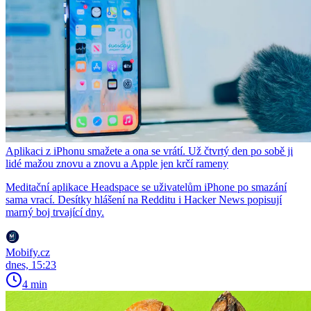
Aplikaci z iPhonu smažete a ona se vrátí. Už čtvrtý den po sobě ji
lidé mažou znovu a znovu a Apple jen krčí rameny
Meditační aplikace Headspace se uživatelům iPhone po smazání
sama vrací. Desítky hlášení na Redditu i Hacker News popisují
marný boj trvající dny.
Mobify.cz
dnes, 15:23
4 min