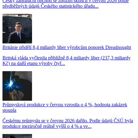
Český zahraniční obchod se zbožím skončil v červnu 2026 podle
předběžných údajů Českého statistického úřadu...
Británie přidělí 8,4 miliardy liber výrobcům ponorek Dreadnought
Britská vláda vyčlenila přibližně 8,4 miliardy liber (237,3 miliardy
Kč) na další etapu výroby čtyř...
Průmyslová produkce v červnu vzrostla o 4 %, hodnota zakázek
stoupla
Českému průmyslu se v červnu 2026 dařilo. Podle údajů ČSÚ byla
produkce meziročně reálně vyšší o 4 % a ve...