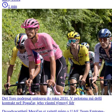
1 min
Del Toro podepsal smlouvu do roku 2031. V pelotonu má delší
kontrakt než Pogačar, jeho vlastní týmový lídr
Dvaadvacetiletý Mexičan si zajistil místo v UAE Team Emirates-