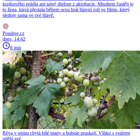
krajkového prádla ani tajný diplom z akrobacie. Mnohem častěji je
to žena, která přestala během sexu hrát hlavní roli ve filmu, který
sleduje sama ve své hlavě.
Poudree.cz
dnes, 14:42
8 min
Réva v srpnu chytá bílé mapy a bobule praskají. Vlhko s vedrem
udělá své