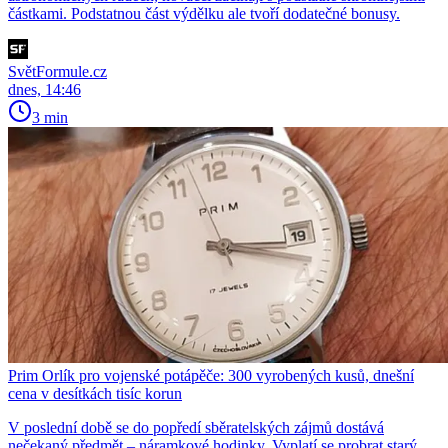
částkami. Podstatnou část výdělku ale tvoří dodatečné bonusy.
SvětFormule.cz
dnes, 14:46
3 min
Prim Orlík pro vojenské potápěče: 300 vyrobených kusů, dnešní
cena v desítkách tisíc korun
V poslední době se do popředí sběratelských zájmů dostává
nečekaný předmět – náramkové hodinky. Vyplatí se probrat starý