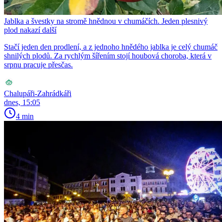
Jablka a švestky na stromě hnědnou v chumáčích. Jeden plesnivý
plod nakazí další
Stačí jeden den prodlení, a z jednoho hnědého jablka je celý chumáč
shnilých plodů. Za rychlým šířením stojí houbová choroba, která v
srpnu pracuje přesčas.
Chalupáři-Zahrádkáři
dnes, 15:05
4 min