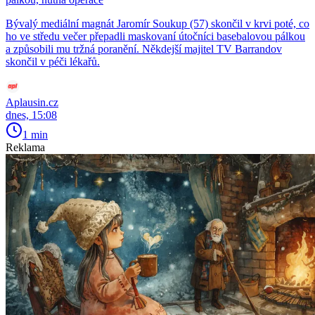
Bývalý mediální magnát Jaromír Soukup (57) skončil v krvi poté, co
ho ve středu večer přepadli maskovaní útočníci basebalovou pálkou
a způsobili mu tržná poranění. Někdejší majitel TV Barrandov
skončil v péči lékařů.
Aplausin.cz
dnes, 15:08
1 min
Reklama