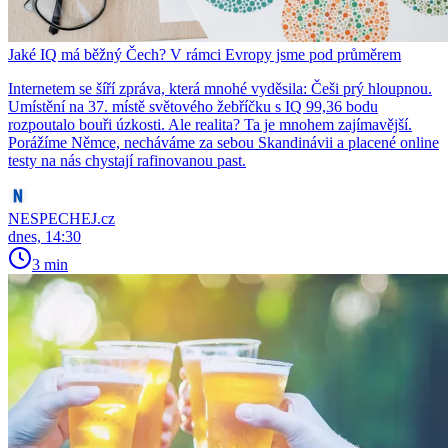
Jaké IQ má běžný Čech? V rámci Evropy jsme pod průměrem
Internetem se šíří zpráva, která mnohé vyděsila: Češi prý hloupnou.
Umístění na 37. místě světového žebříčku s IQ 99,36 bodu
rozpoutalo bouři úzkosti. Ale realita? Ta je mnohem zajímavější.
Porážíme Němce, necháváme za sebou Skandinávii a placené online
testy na nás chystají rafinovanou past.
NESPECHEJ.cz
dnes, 14:30
3 min