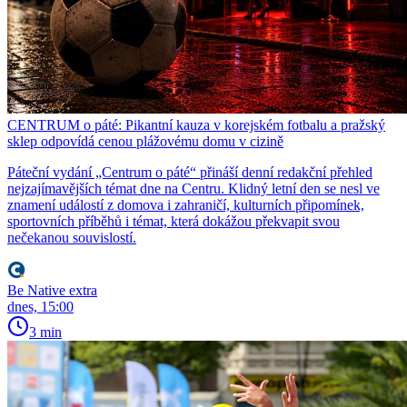
CENTRUM o páté: Pikantní kauza v korejském fotbalu a pražský
sklep odpovídá cenou plážovému domu v cizině
Páteční vydání „Centrum o páté“ přináší denní redakční přehled
nejzajímavějších témat dne na Centru. Klidný letní den se nesl ve
znamení událostí z domova i zahraničí, kulturních připomínek,
sportovních příběhů i témat, která dokážou překvapit svou
nečekanou souvislostí.
Be Native extra
dnes, 15:00
3 min