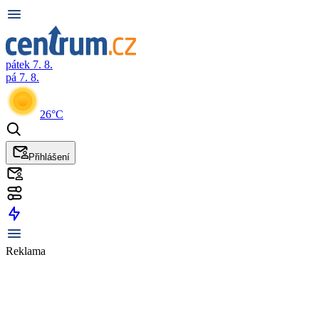
pátek 7. 8.
pá 7. 8.
26°C
Přihlášení
Reklama