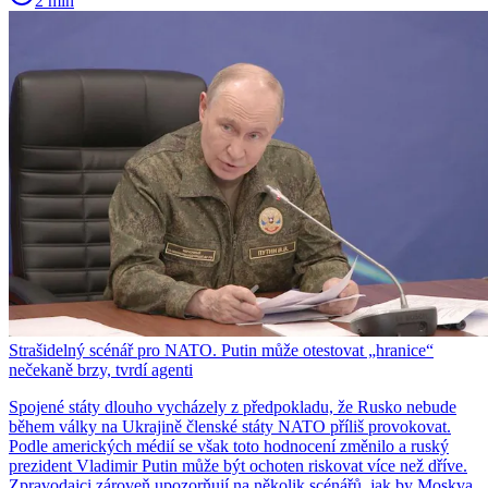
2 min
Strašidelný scénář pro NATO. Putin může otestovat „hranice“
nečekaně brzy, tvrdí agenti
Spojené státy dlouho vycházely z předpokladu, že Rusko nebude
během války na Ukrajině členské státy NATO příliš provokovat.
Podle amerických médií se však toto hodnocení změnilo a ruský
prezident Vladimir Putin může být ochoten riskovat více než dříve.
Zpravodajci zároveň upozorňují na několik scénářů, jak by Moskva