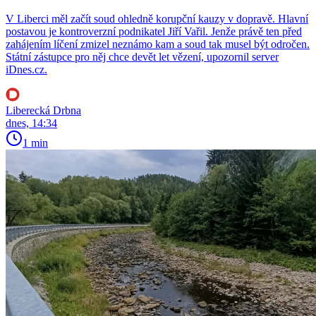
V Liberci měl začít soud ohledně korupční kauzy v dopravě. Hlavní
postavou je kontroverzní podnikatel Jiří Vařil. Jenže právě ten před
zahájením líčení zmizel neznámo kam a soud tak musel být odročen.
Státní zástupce pro něj chce devět let vězení, upozornil server
iDnes.cz.
Liberecká Drbna
dnes, 14:34
1 min