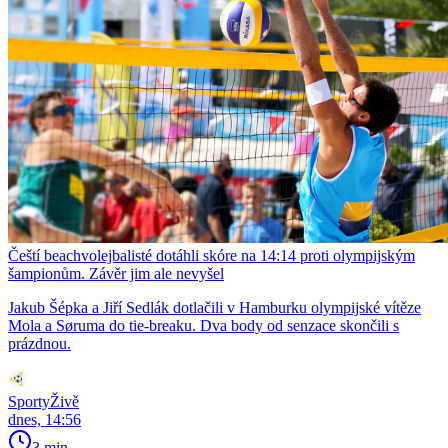
Čeští beachvolejbalisté dotáhli skóre na 14:14 proti olympijským
šampionům. Závěr jim ale nevyšel
Jakub Šépka a Jiří Sedlák dotlačili v Hamburku olympijské vítěze
Mola a Søruma do tie-breaku. Dva body od senzace skončili s
prázdnou.
SportyŽivě
dnes, 14:56
3 min