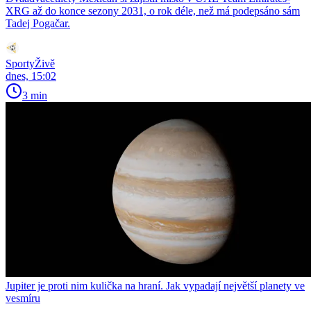
XRG až do konce sezony 2031, o rok déle, než má podepsáno sám
Tadej Pogačar.
SportyŽivě
dnes, 15:02
3 min
Jupiter je proti nim kulička na hraní. Jak vypadají největší planety ve
vesmíru