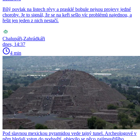
Bílý povlak na listech révy a prasklé bobule nejsou projevy jedné
choroby. Je to signál, že se na keři sešlo víc problémů najednou, a
řešit jen jeden z nich nestačí.
Chalupáři-Zahrádkáři
dnes, 14:37
4 min
Pod slavnou mexickou pyramidou vede tajný tunel. Archeologové v
něm hledali vstup do podsvětí, objevilo se něco zajímavějšího