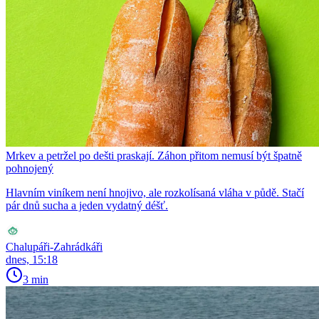
Mrkev a petržel po dešti praskají. Záhon přitom nemusí být špatně
pohnojený
Hlavním viníkem není hnojivo, ale rozkolísaná vláha v půdě. Stačí
pár dnů sucha a jeden vydatný déšť.
Chalupáři-Zahrádkáři
dnes, 15:18
3 min