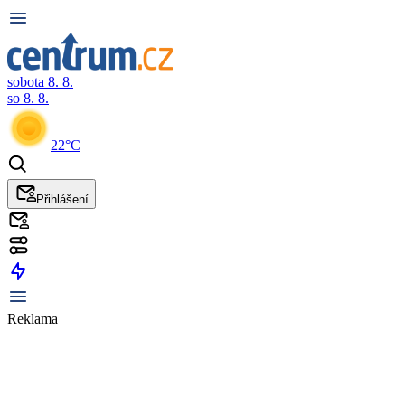
sobota 8. 8.
so 8. 8.
22°C
Přihlášení
Reklama