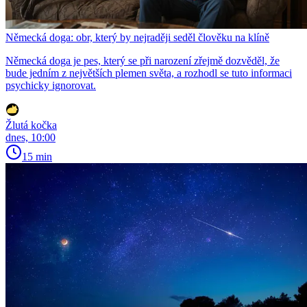
Německá doga: obr, který by nejraději seděl člověku na klíně
Německá doga je pes, který se při narození zřejmě dozvěděl, že
bude jedním z největších plemen světa, a rozhodl se tuto informaci
psychicky ignorovat.
Žlutá kočka
dnes, 10:00
15 min