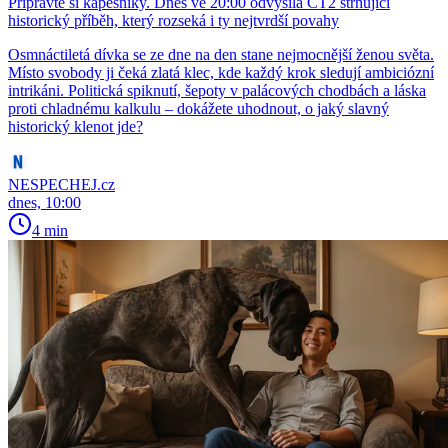
Připravte si kapesníky. Dnes ve 20:00 odvysílá ČT2 strhující
historický příběh, který rozseká i ty nejtvrdší povahy
Osmnáctiletá dívka se ze dne na den stane nejmocnější ženou světa.
Místo svobody ji čeká zlatá klec, kde každý krok sledují ambiciózní
intrikáni. Politická spiknutí, šepoty v palácových chodbách a láska
proti chladnému kalkulu – dokážete uhodnout, o jaký slavný
historický klenot jde?
NESPECHEJ.cz
dnes, 10:00
4 min