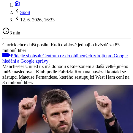
Sport
12. 6. 2026, 16:33
3 min
Carrick chce další posilu. Rudí ďáblové jednají o hvězdě za 85
milionů liber
Přidejte si obsah Centrum.cz do oblíbených zdrojů pro Google
hledání a Google zprávy
Manchester United už má dohodu s Edersonem a další velké jméno
může následovat. Klub podle Fabrizia Romana navázal kontakt se
zástupci Mateuse Fernandese, kterého sestupující West Ham cení na
85 milionů liber.