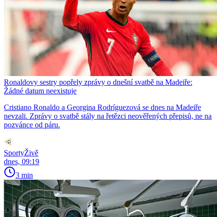
Ronaldovy sestry popřely zprávy o dnešní svatbě na Madeiře:
Žádné datum neexistuje
Cristiano Ronaldo a Georgina Rodríguezová se dnes na Madeiře
nevzali. Zprávy o svatbě stály na řetězci neověřených přepisů, ne na
pozvánce od páru.
SportyŽivě
dnes, 09:19
3 min