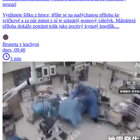
nesrazí
Vytáhnete šišku z hrnce, těšíte se na nadýchanou přílohu ke
svíčkové a za pár minut z ní je splasklý gumový váleček. Málokterá
příloha dokáže potrápit tolik jako poctivý kynutý knedlík....
Bruneta v kuchyni
dnes, 09:40
3 min