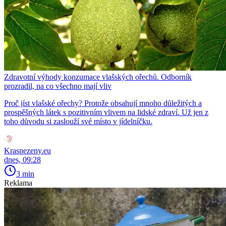
Zdravotní výhody konzumace vlašských ořechů. Odborník
prozradil, na co všechno mají vliv
Proč jíst vlašské ořechy? Protože obsahují mnoho důležitých a
prospěšných látek s pozitivním vlivem na lidské zdraví. Už jen z
toho důvodu si zaslouží své místo v jídelníčku.
Krasnezeny.eu
dnes, 09:28
3 min
Reklama