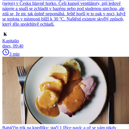
(nejen) v Česku hlavně horko. Češi kupují ventilátory, pijí ledové
nápoje a snaží se zchladit v bazénu nebo pod studenou sprchou, ale
zdá se, že nic tak úplně nepomáhá. Ještě horší je to pak v noci, když
se teplota v místnosti blíží k 30 °C. Naštěstí existuje skvělý způsob,
který tělo spolehlivě ochladí.
Kapitalio
dnes, 09:40
3 min
Babiččin trik na knedlíky: stačí 1 lžíce navíc a už se vám nikdy