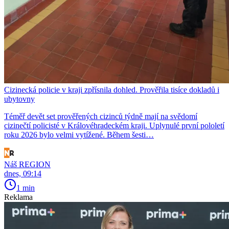
Cizinecká policie v kraji zpřísnila dohled. Prověřila tisíce dokladů i
ubytovny
Téměř devět set prověřených cizinců týdně mají na svědomí
cizinečtí policisté v Královéhradeckém kraji. Uplynulé první pololetí
roku 2026 bylo velmi vytížené. Během šesti…
Náš REGION
dnes, 09:14
1 min
Reklama