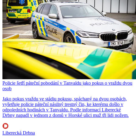
Policie šetří páteční pobodání v Tanvaldu jako pokus o vraždu dvou
osob
Jako pokus vraždu ve stádiu pokusu, spáchaný na dvou osobách,
vyšetřuje policie páteční násilný trestný čin, ke kterému došlo v
odpoledních hodinách v Tanvaldu. Podle informací Liberecké
Drbny napadl v jednom z domů v Horské ulici muž tři lidi nožem.
Liberecká Drbna