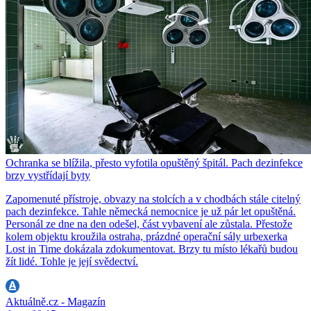
Ochranka se blížila, přesto vyfotila opuštěný špitál. Pach dezinfekce
brzy vystřídají byty
Zapomenuté přístroje, obvazy na stolcích a v chodbách stále citelný
pach dezinfekce. Tahle německá nemocnice je už pár let opuštěná.
Personál ze dne na den odešel, část vybavení ale zůstala. Přestože
kolem objektu kroužila ostraha, prázdné operační sály urbexerka
Lost in Time dokázala zdokumentovat. Brzy tu místo lékařů budou
žít lidé. Tohle je její svědectví.
Aktuálně.cz - Magazín