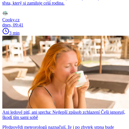
těsta, který si zamiluje celá rodina.
Cooky.cz
dnes, 09:41
3 min
Ani ledové pití, ani sprcha: Nejlepší způsob zchlazení Češi ignorují,
škodí tím sami sobě
Předpovědi meteorologů naznačují, že i po zbytek srpna bude