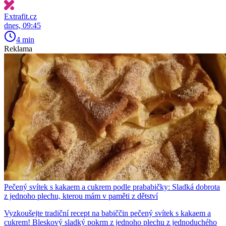
Extrafit.cz
dnes, 09:45
4 min
Reklama
Pečený svítek s kakaem a cukrem podle prababičky: Sladká dobrota
z jednoho plechu, kterou mám v paměti z dětství
Vyzkoušejte tradiční recept na babiččin pečený svítek s kakaem a
cukrem! Bleskový sladký pokrm z jednoho plechu z jednoduchého