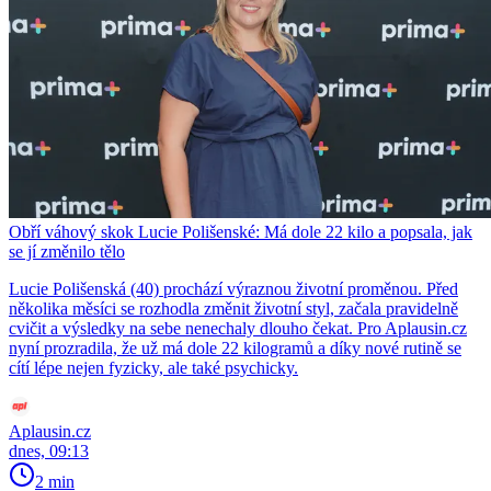
Obří váhový skok Lucie Polišenské: Má dole 22 kilo a popsala, jak
se jí změnilo tělo
Lucie Polišenská (40) prochází výraznou životní proměnou. Před
několika měsíci se rozhodla změnit životní styl, začala pravidelně
cvičit a výsledky na sebe nenechaly dlouho čekat. Pro Aplausin.cz
nyní prozradila, že už má dole 22 kilogramů a díky nové rutině se
cítí lépe nejen fyzicky, ale také psychicky.
Aplausin.cz
dnes, 09:13
2 min