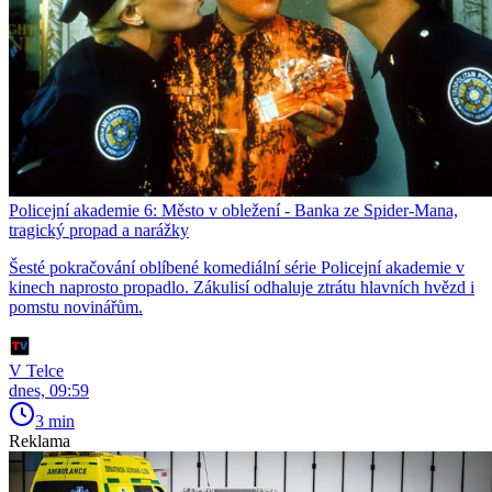
Policejní akademie 6: Město v obležení - Banka ze Spider-Mana,
tragický propad a narážky
Šesté pokračování oblíbené komediální série Policejní akademie v
kinech naprosto propadlo. Zákulisí odhaluje ztrátu hlavních hvězd i
pomstu novinářům.
V Telce
dnes, 09:59
3 min
Reklama