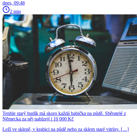
dnes, 09:48
2 min
Tenhle starý budík má skoro každá babička na půdě. Sběratelé z
Německa za něj nabízejí i 10 000 Kč
Leží ve sklepě, v krabici na půdě nebo za sklem staré vitríny. […]