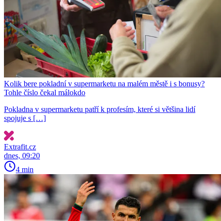
Kolik bere pokladní v supermarketu na malém městě i s bonusy?
Tohle číslo čekal málokdo
Pokladna v supermarketu patří k profesím, které si většina lidí
spojuje s […]
Extrafit.cz
dnes, 09:20
4 min