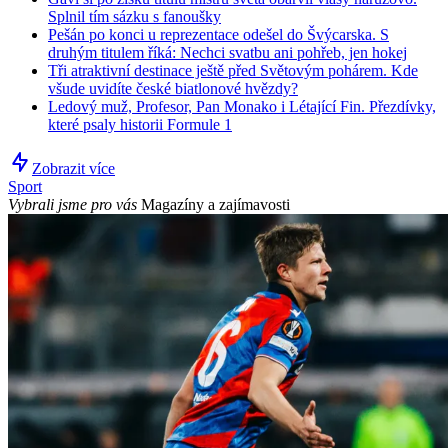
Splnil tím sázku s fanoušky
Pešán po konci u reprezentace odešel do Švýcarska. S
druhým titulem říká: Nechci svatbu ani pohřeb, jen hokej
Tři atraktivní destinace ještě před Světovým pohárem. Kde
všude uvidíte české biatlonové hvězdy?
Ledový muž, Profesor, Pan Monako i Létající Fin. Přezdívky,
které psaly historii Formule 1
Zobrazit více
Sport
Vybrali jsme pro vás
Magazíny a zajímavosti