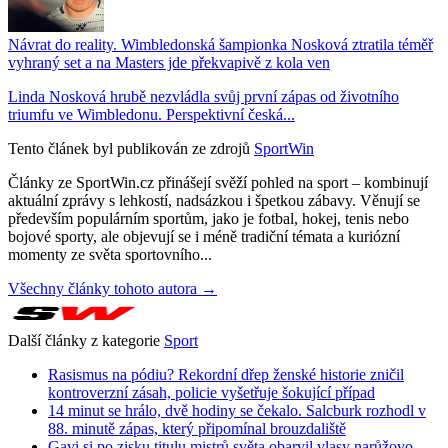
Návrat do reality. Wimbledonská šampionka Nosková ztratila téměř
vyhraný set a na Masters jde překvapivě z kola ven
Linda Nosková hrubě nezvládla svůj první zápas od životního
triumfu ve Wimbledonu. Perspektivní česká...
Tento článek byl publikován ze zdrojů
SportWin
Články ze SportWin.cz přinášejí svěží pohled na sport – kombinují
aktuální zprávy s lehkostí, nadsázkou i špetkou zábavy. Věnují se
především populárním sportům, jako je fotbal, hokej, tenis nebo
bojové sporty, ale objevují se i méně tradiční témata a kuriózní
momenty ze světa sportovního...
Všechny články tohoto autora →
Další články z kategorie
Sport
Rasismus na pódiu? Rekordní dřep ženské historie zničil
kontroverzní zásah, policie vyšetřuje šokující případ
14 minut se hrálo, dvě hodiny se čekalo. Salcburk rozhodl v
88. minutě zápas, který připomínal brouzdaliště
Gavi si po zisku titulu mistrů světa obarvil vlasy narůžovo.