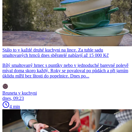
Stálo to v každé druhé kuchyni na lince. Za tuhle sadu
smaltovaných hrnců dnes sběratelé nabízejí až 15 000 Kč
Bílý smaltovaný hrnec s puntíky nebo v jednoduché barevné polevě
míval doma skoro každý. Roky se povaloval po půdách a při jarním
úklidu mířil bez lítosti do popelnice. Dnes po...
Bruneta v kuchyni
dnes, 09:23
4 min