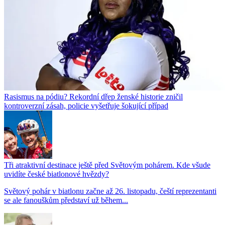
Rasismus na pódiu? Rekordní dřep ženské historie zničil
kontroverzní zásah, policie vyšetřuje šokující případ
Tři atraktivní destinace ještě před Světovým pohárem. Kde všude
uvidíte české biatlonové hvězdy?
Světový pohár v biatlonu začne až 26. listopadu, čeští reprezentanti
se ale fanouškům představí už během...