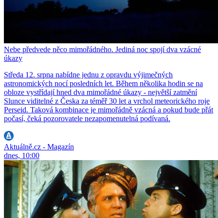
Nebe předvede něco mimořádného. Jediná noc spojí dva vzácné
úkazy
Středa 12. srpna nabídne jednu z opravdu výjimečných
astronomických nocí posledních let. Během několika hodin se na
obloze vystřídají hned dva mimořádné úkazy - největší zatmění
Slunce viditelné z Česka za téměř 30 let a vrchol meteorického roje
Perseid. Taková kombinace je mimořádně vzácná a pokud bude přát
počasí, čeká pozorovatele nezapomenutelná podívaná.
Aktuálně.cz - Magazín
dnes, 10:00