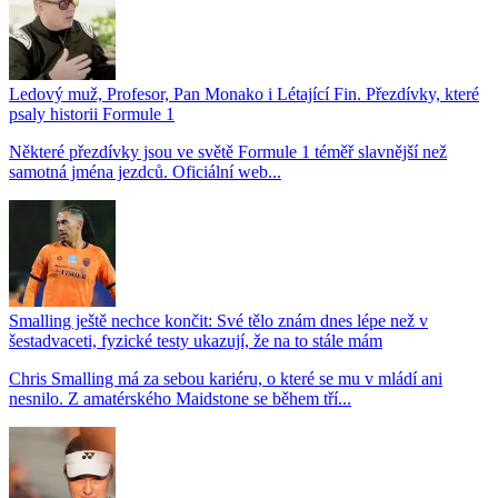
Ledový muž, Profesor, Pan Monako i Létající Fin. Přezdívky, které
psaly historii Formule 1
Některé přezdívky jsou ve světě Formule 1 téměř slavnější než
samotná jména jezdců. Oficiální web...
Smalling ještě nechce končit: Své tělo znám dnes lépe než v
šestadvaceti, fyzické testy ukazují, že na to stále mám
Chris Smalling má za sebou kariéru, o které se mu v mládí ani
nesnilo. Z amatérského Maidstone se během tří...