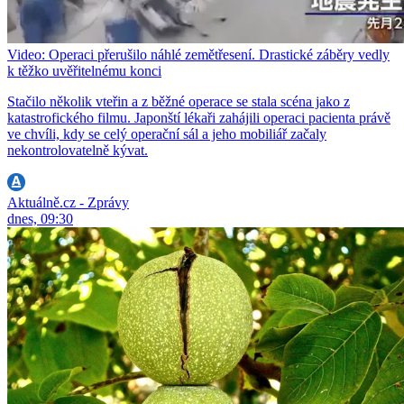
Video: Operaci přerušilo náhlé zemětřesení. Drastické záběry vedly
k těžko uvěřitelnému konci
Stačilo několik vteřin a z běžné operace se stala scéna jako z
katastrofického filmu. Japonští lékaři zahájili operaci pacienta právě
ve chvíli, kdy se celý operační sál a jeho mobiliář začaly
nekontrolovatelně kývat.
Aktuálně.cz - Zprávy
dnes, 09:30