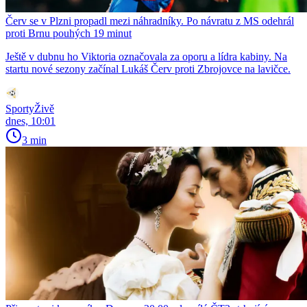
Červ se v Plzni propadl mezi náhradníky. Po návratu z MS odehrál
proti Brnu pouhých 19 minut
Ještě v dubnu ho Viktoria označovala za oporu a lídra kabiny. Na
startu nové sezony začínal Lukáš Červ proti Zbrojovce na lavičce.
SportyŽivě
dnes, 10:01
3 min