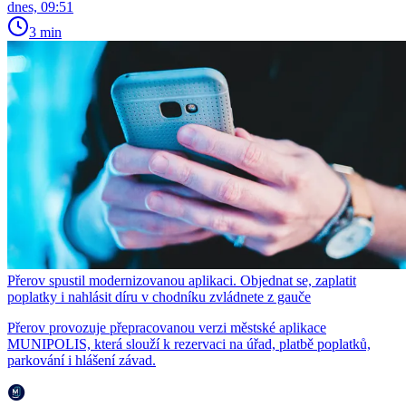
dnes, 09:51
3 min
Přerov spustil modernizovanou aplikaci. Objednat se, zaplatit
poplatky i nahlásit díru v chodníku zvládnete z gauče
Přerov provozuje přepracovanou verzi městské aplikace
MUNIPOLIS, která slouží k rezervaci na úřad, platbě poplatků,
parkování i hlášení závad.