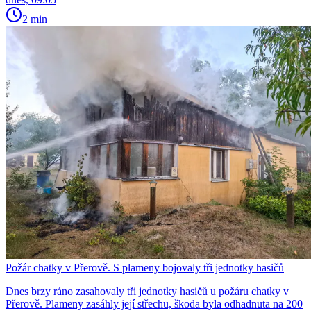
2 min
Požár chatky v Přerově. S plameny bojovaly tři jednotky hasičů
Dnes brzy ráno zasahovaly tři jednotky hasičů u požáru chatky v
Přerově. Plameny zasáhly její střechu, škoda byla odhadnuta na 200