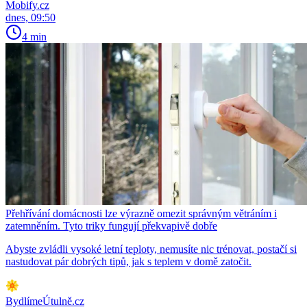
Mobify.cz
dnes, 09:50
4 min
Přehřívání domácnosti lze výrazně omezit správným větráním i
zatemněním. Tyto triky fungují překvapivě dobře
Abyste zvládli vysoké letní teploty, nemusíte nic trénovat, postačí si
nastudovat pár dobrých tipů, jak s teplem v domě zatočit.
BydlímeÚtulně.cz