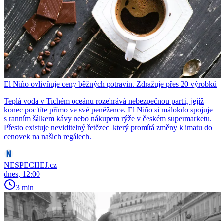
El Niño ovlivňuje ceny běžných potravin. Zdražuje přes 20 výrobků
Teplá voda v Tichém oceánu rozehrává nebezpečnou partii, jejíž
konec pocítíte přímo ve své peněžence. El Niño si málokdo spojuje
s ranním šálkem kávy nebo nákupem rýže v českém supermarketu.
Přesto existuje neviditelný řetězec, který promítá změny klimatu do
cenovek na našich regálech.
NESPECHEJ.cz
dnes, 12:00
3 min