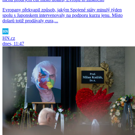
Evropany překvapil způsob, jakým Spojené státy minulý týden
spolu s Japonskem intervenovaly na podporu kurzu jenu. Místo
dolarů totiž prodávaly eura,...
HN.cz
dnes, 11:47