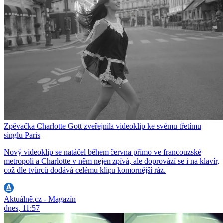
Zpěvačka Charlotte Gott zveřejnila videoklip ke svému třetímu
singlu Paris
Nový videoklip se natáčel během června přímo ve francouzské
metropoli a Charlotte v něm nejen zpívá, ale doprovází se i na klavír,
což dle tvůrců dodává celému klipu komornější ráz.
Aktuálně.cz - Magazín
dnes, 11:57