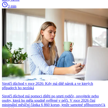
3 min
Sirotčí důchod v roce 2026: Kdy má dítě nárok a ve kterých
případech ho nezíská
Sirotčí důchod má pomoci dítěti po smrti rodiče, osvojitele nebo
osoby, která ho měla soudně svěřené v péči. V roce 2026 činí
minimální měsíční částka 6 860 korun, jenže samotné příbuzenství k