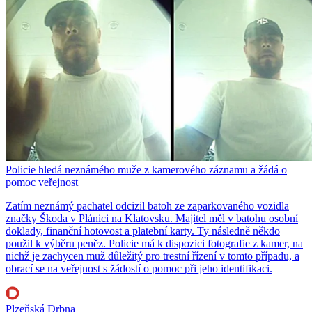
Policie hledá neznámého muže z kamerového záznamu a žádá o
pomoc veřejnost
Zatím neznámý pachatel odcizil batoh ze zaparkovaného vozidla
značky Škoda v Plánici na Klatovsku. Majitel měl v batohu osobní
doklady, finanční hotovost a platební karty. Ty následně někdo
použil k výběru peněz. Policie má k dispozici fotografie z kamer, na
nichž je zachycen muž důležitý pro trestní řízení v tomto případu, a
obrací se na veřejnost s žádostí o pomoc při jeho identifikaci.
Plzeňská Drbna