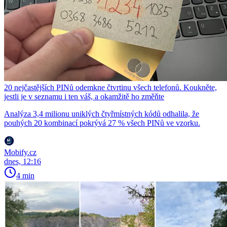
20 nejčastějších PINů odemkne čtvrtinu všech telefonů. Koukněte,
jestli je v seznamu i ten váš, a okamžitě ho změňte
Analýza 3,4 milionu uniklých čtyřmístných kódů odhalila, že
pouhých 20 kombinací pokrývá 27 % všech PINů ve vzorku.
Mobify.cz
dnes, 12:16
4 min