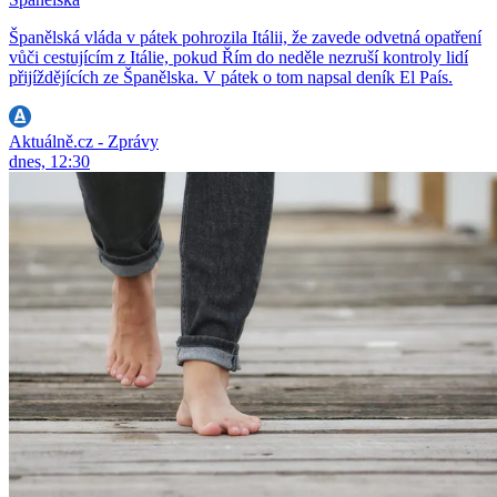
Španělská vláda v pátek pohrozila Itálii, že zavede odvetná opatření
vůči cestujícím z Itálie, pokud Řím do neděle nezruší kontroly lidí
přijíždějících ze Španělska. V pátek o tom napsal deník El País.
Aktuálně.cz - Zprávy
dnes, 12:30