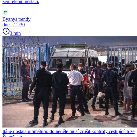
zemřelému nestačí.
Byznys trendy
dnes, 12:30
3 min
Itálie dostala ultimátum: do neděle musí zrušit kontroly cestujících ze
Španělska