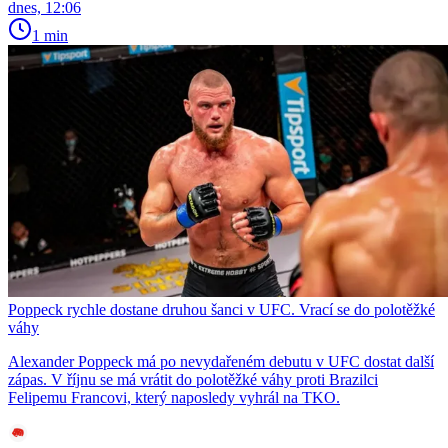
dnes, 12:06
1 min
Poppeck rychle dostane druhou šanci v UFC. Vrací se do polotěžké
váhy
Alexander Poppeck má po nevydařeném debutu v UFC dostat další
zápas. V říjnu se má vrátit do polotěžké váhy proti Brazilci
Felipemu Francovi, který naposledy vyhrál na TKO.