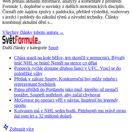
Web přináší aktuální informace, analýzy a komentáře z prostředí
Formule 1, doplněné o novinky z dalších motoristických disciplín.
Čtenáři zde najdou zprávy z paddocku, přehled výsledků, rozhovory
s jezdci i pohledy do zákulisí týmů a závodní techniky. Články
kombinují aktuální dění s...
Všechny články tohoto autora →
Další články z kategorie
Sport
Chára srazil na kole běžce, ten skončil v nemocnici. Bývalý
hráč NHL se brání: Neměl na stezce co dělat
Poppeck rychle dostane druhou šanci v UFC. Vrací se do
polotěžké váhy
Přetlak v záloze Sparty. Konkurenční boj může odnést i
reprezentant Sochůrek
Palou přijíždí do Portlandu jako muž, kterého už nestačí
porážet. Soupeři potřebují, aby začal chybovat
McGregor po operaci věří v návrat. Inspirují ho legendy
sportu
Koivunen má v NHL sedm bodů. Pittsburgh mu právě proto
dal osm let a 32 milionů dolarů
Zobrazit více