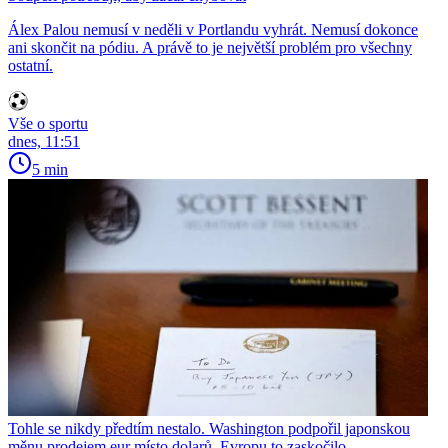
Álex Palou nemusí v neděli v Portlandu vyhrát. Nemusí dokonce
ani skončit na pódiu. A právě to je největší problém pro všechny
ostatní.
Vše o sportu
dnes, 11:51
5 min
Tohle se nikdy předtím nestalo. Washington podpořil japonskou
měnu prodejem eur místo dolarů, Evropu to zaskočilo