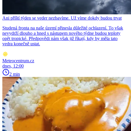
Ani příští týden se veder nezbavíme. Už víme dokdy budou trvat
Studená fronta na naše území přinesla důležité ochlazení. To však
nevydrží dlouho a hned s nástupem nového týdne budou teploty
opět tropické. Předpovědi nám však již říkají, kdy by měla tato
vedra konečně ustat.
Meteocentrum.cz
dnes, 12:00
2 min