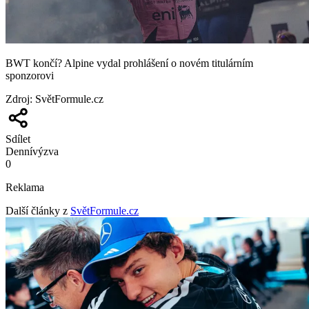
BWT končí? Alpine vydal prohlášení o novém titulárním
sponzorovi
Zdroj
:
SvětFormule.cz
Sdílet
Denní
výzva
0
Reklama
Další články z
SvětFormule.cz