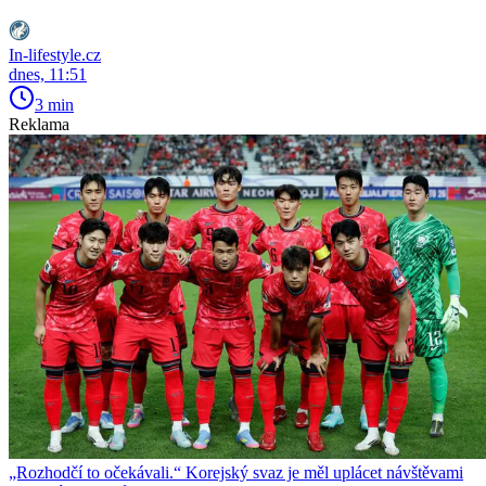
In-lifestyle.cz
dnes, 11:51
3 min
Reklama
„Rozhodčí to očekávali.“ Korejský svaz je měl uplácet návštěvami