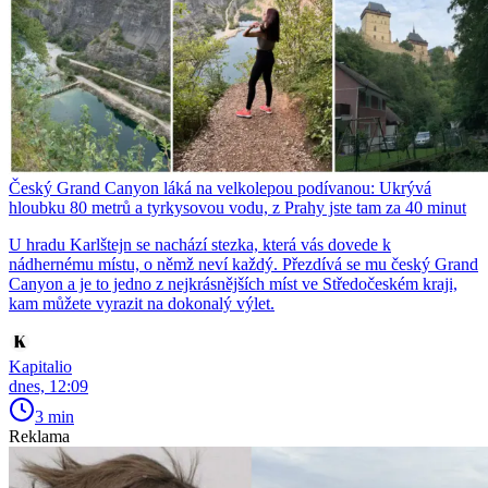
Český Grand Canyon láká na velkolepou podívanou: Ukrývá
hloubku 80 metrů a tyrkysovou vodu, z Prahy jste tam za 40 minut
U hradu Karlštejn se nachází stezka, která vás dovede k
nádhernému místu, o němž neví každý. Přezdívá se mu český Grand
Canyon a je to jedno z nejkrásnějších míst ve Středočeském kraji,
kam můžete vyrazit na dokonalý výlet.
Kapitalio
dnes, 12:09
3 min
Reklama