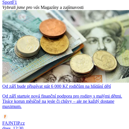
Sport
F1
Vybrali jsme pro vás
Magazíny a zajímavosti
Od září bude přispívat stát 6 000 Kč rodičům na hlídání dětí
Od září startuje nová finanční podpora pro rodiny s malými dětmi.
Tisíce korun měsíčně na jesle či chůvy – ale ne každý dostane
maximum.
FAJNTIP.cz
dnes, 12:30