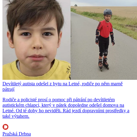
Devítiletý autista odešel z bytu na Letné, rodiče po něm marně
pátrají
Rodiče a policisté prosí o pomoc při pátrání po devítiletém
autistickém chlapci, který v pátek dopoledne odešel domova na
Letné. Od té doby ho neviděli. Rád jezdí dopravními prostředky a
také výtahem.
Pražská Drbna