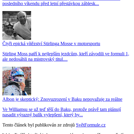
posledního víkendu před letní přestávkou záblesk...
Čtyři epická vítězství Stirlinga Mosse v motorsportu
Stirling Moss patří k nejlepším jezdcům, kteří závodili ve formuli 1,
ale nedosáhli na mistrovský titul....
Albon je skeptický: Znovuzrození v Baku nepovažuje za reálne
Ve Williamsu se už teď těší do Baku, protože právě tam plánují
nasadit výrazný balík vylepšení, který by...
Tento článek byl publikován ze zdrojů
SvětFormule.cz