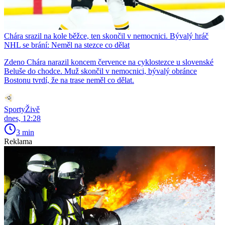
Chára srazil na kole běžce, ten skončil v nemocnici. Bývalý hráč
NHL se brání: Neměl na stezce co dělat
Zdeno Chára narazil koncem července na cyklostezce u slovenské
Beluše do chodce. Muž skončil v nemocnici, bývalý obránce
Bostonu tvrdí, že na trase neměl co dělat.
SportyŽivě
dnes, 12:28
3 min
Reklama