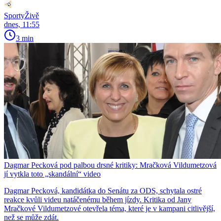
SportyŽivě
dnes, 11:55
3 min
Dagmar Pecková pod palbou drsné kritiky: Mračková Vildumetzová
jí vytkla toto „skandální“ video
Dagmar Pecková, kandidátka do Senátu za ODS, schytala ostré
reakce kvůli videu natáčenému během jízdy. Kritika od Jany
Mračkové Vildumetzové otevřela téma, které je v kampani citlivější,
než se může zdát.