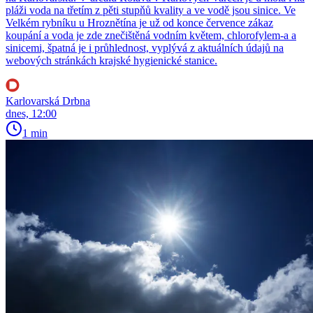
pláži voda na třetím z pěti stupňů kvality a ve vodě jsou sinice. Ve
Velkém rybníku u Hroznětína je už od konce července zákaz
koupání a voda je zde znečištěná vodním květem, chlorofylem-a a
sinicemi, špatná je i průhlednost, vyplývá z aktuálních údajů na
webových stránkách krajské hygienické stanice.
Karlovarská Drbna
dnes, 12:00
1 min