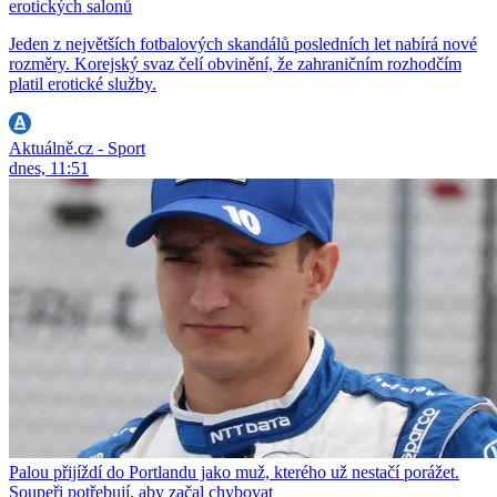
erotických salonů
Jeden z největších fotbalových skandálů posledních let nabírá nové
rozměry. Korejský svaz čelí obvinění, že zahraničním rozhodčím
platil erotické služby.
Aktuálně.cz - Sport
dnes, 11:51
Palou přijíždí do Portlandu jako muž, kterého už nestačí porážet.
Soupeři potřebují, aby začal chybovat