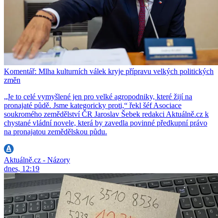
Komentář: Mlha kulturních válek kryje přípravu velkých politických
změn
„Je to celé vymyšlené jen pro velké agropodniky, které žijí na
pronajaté půdě. Jsme kategoricky proti,“ řekl šéf Asociace
soukromého zemědělství ČR Jaroslav Šebek redakci Aktuálně.cz k
chystané vládní novele, která by zavedla povinné předkupní právo
na pronajatou zemědělskou půdu.
Aktuálně.cz - Názory
dnes, 12:19