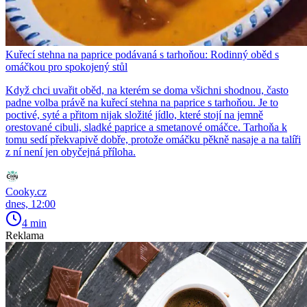
Kuřecí stehna na paprice podávaná s tarhoňou: Rodinný oběd s
omáčkou pro spokojený stůl
Když chci uvařit oběd, na kterém se doma všichni shodnou, často
padne volba právě na kuřecí stehna na paprice s tarhoňou. Je to
poctivé, syté a přitom nijak složité jídlo, které stojí na jemně
orestované cibuli, sladké paprice a smetanové omáčce. Tarhoňa k
tomu sedí překvapivě dobře, protože omáčku pěkně nasaje a na talíři
z ní není jen obyčejná příloha.
Cooky.cz
dnes, 12:00
4 min
Reklama