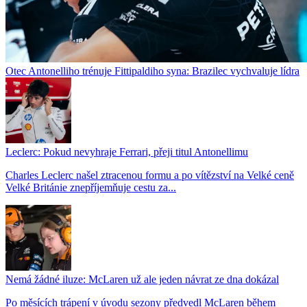
Otec Antonelliho trénuje Fittipaldiho syna: Brazilec vychvaluje lídra
Leclerc: Pokud nevyhraje Ferrari, přeji titul Antonellimu
Charles Leclerc našel ztracenou formu a po vítězství na Velké ceně
Velké Británie znepříjemňuje cestu za...
Nemá žádné iluze: McLaren už ale jeden návrat ze dna dokázal
Po měsících trápení v úvodu sezony předvedl McLaren během