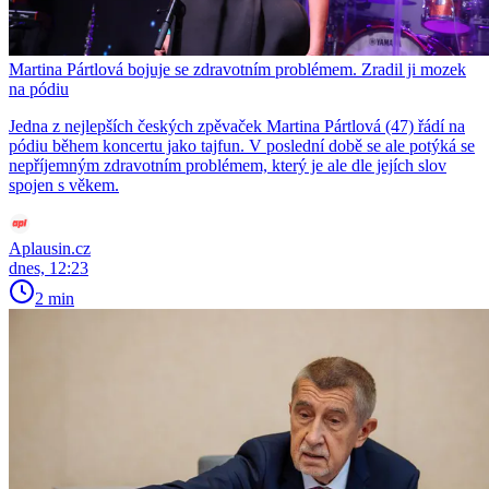
Martina Pártlová bojuje se zdravotním problémem. Zradil ji mozek
na pódiu
Jedna z nejlepších českých zpěvaček Martina Pártlová (47) řádí na
pódiu během koncertu jako tajfun. V poslední době se ale potýká se
nepříjemným zdravotním problémem, který je ale dle jejích slov
spojen s věkem.
Aplausin.cz
dnes, 12:23
2 min