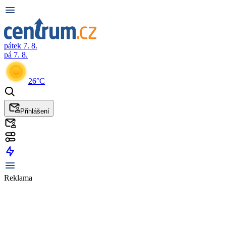
pátek 7. 8.
pá 7. 8.
26°C
Přihlášení
Reklama