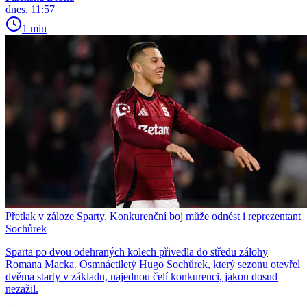
dnes, 11:57
1 min
Přetlak v záloze Sparty. Konkurenční boj může odnést i reprezentant
Sochůrek
Sparta po dvou odehraných kolech přivedla do středu zálohy
Romana Macka. Osmnáctiletý Hugo Sochůrek, který sezonu otevřel
dvěma starty v základu, najednou čelí konkurenci, jakou dosud
nezažil.