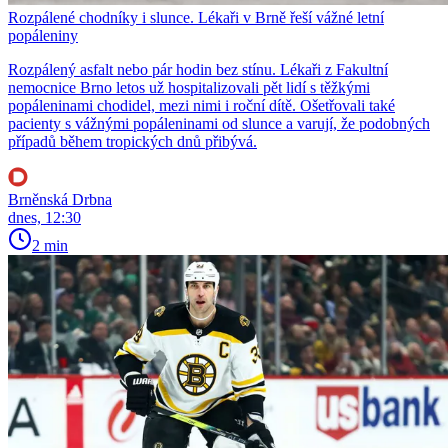
Rozpálené chodníky i slunce. Lékaři v Brně řeší vážné letní
popáleniny
Rozpálený asfalt nebo pár hodin bez stínu. Lékaři z Fakultní
nemocnice Brno letos už hospitalizovali pět lidí s těžkými
popáleninami chodidel, mezi nimi i roční dítě. Ošetřovali také
pacienty s vážnými popáleninami od slunce a varují, že podobných
případů během tropických dnů přibývá.
Brněnská Drbna
dnes, 12:30
2 min