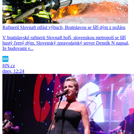
Rafinerií Slovnaft otřásl výbuch, Bratislavou se šíří dým z požáru
V bratislavské rafinerii Slovnaft hoří, slovenskou metropolí se šíří
hustý černý dým. Slovenský zpravodajský server Denník N napsal,
že budovami v...
HN.cz
dnes, 12:24