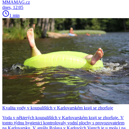
MMAMAG.cz
dnes, 12:05
1 min
Kvalita vody v koupalištích v Karlovarském kraji se zhoršuje
Voda v některých koupalištích v Karlovarském kraji se zhoršuje. V
tomto týdnu hygienici kontrolovaly vodní plochy s provozovatelem
na Karlovarsku. V areálu Rolava v Karlových Varech je u mola i na