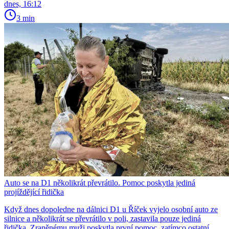
dnes, 16:12
3 min
Auto se na D1 několikrát převrátilo. Pomoc poskytla jediná
projíždějící řidička
Když dnes dopoledne na dálnici D1 u Říček vyjelo osobní auto ze
silnice a několikrát se převrátilo v poli, zastavila pouze jediná
řidička. Zraněnému muži poskytla první pomoc, zatímco ostatní