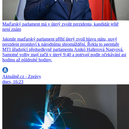
Maďarský parlament má v úterý zvolit prezidenta, kandidát ještě
není znám
Jakmile maďarský parlament příští úterý zvolí hlavu státu, nový
prezident promluví k národnímu shromáždění. Řekla to agentuře
MTI úřadující předsedkyně parlamentu Anikó Hallerová Nagyová.
Samotné volby mají začít v úterý 9:40 a potrvají podle očekávání asi
hodinu až půldruhé hodiny.
Aktuálně.cz - Zprávy
dnes, 16:23