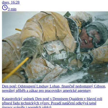
dnes, 16:28
3 min
Den poté: Odstoupení Lindsay Lohan, finančně nedostupný Gibson,
nereálný příběh a zákaz pro pracovníky americké agentury
Katastrofický snímek Den poté s Dennisem Quaidem v hlavní roli
přinesl řadu technických výzev. Pozadí natáčení odkrývá tajné
úpravy scénáře i posměch vědců.