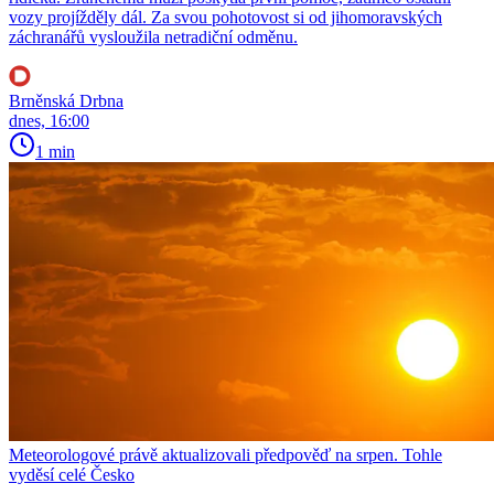
vozy projížděly dál. Za svou pohotovost si od jihomoravských
záchranářů vysloužila netradiční odměnu.
Brněnská Drbna
dnes, 16:00
1 min
Meteorologové právě aktualizovali předpověď na srpen. Tohle
vyděsí celé Česko