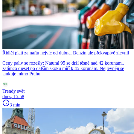
Řidiči platí za naftu nejvíc od dubna. Benzín ale překvapivě zlevnil
Ceny paliv se rozešly: Natural 95 se drží těsně nad 42 korunami,
zatímco diesel po dalším skoku míří k 45 korunám. Nejlevněji se
tankuje mimo Prahu.
Trendy svět
dnes, 15:58
3 min