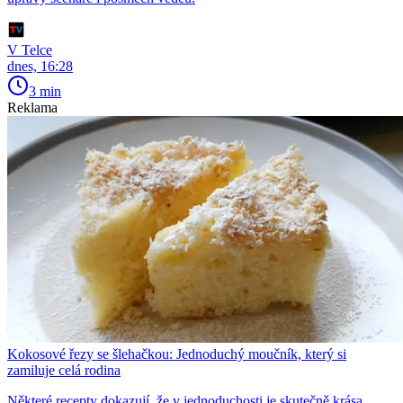
V Telce
dnes, 16:28
3 min
Reklama
Kokosové řezy se šlehačkou: Jednoduchý moučník, který si
zamiluje celá rodina
Některé recepty dokazují, že v jednoduchosti je skutečně krása.