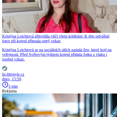
Kristýna Leichtová přitvrdila vůči všem kritikům: K této odvážné
fotce při kojení připsala ostrý vzkaz
Kristýna Leichtová se na sociálních sítích zastala žen, které kojí na
veřejnosti. Před Světovým týdnem kojení přidala fotku z vlaku i
osobní vzkaz.
In-lifestyle.cz
dnes, 15:59
3 min
Reklama