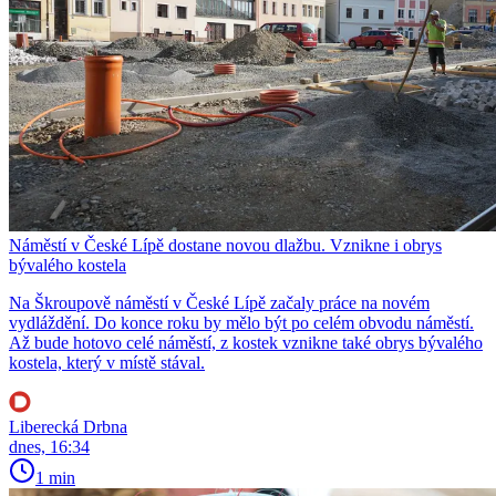
Náměstí v České Lípě dostane novou dlažbu. Vznikne i obrys
bývalého kostela
Na Škroupově náměstí v České Lípě začaly práce na novém
vydláždění. Do konce roku by mělo být po celém obvodu náměstí.
Až bude hotovo celé náměstí, z kostek vznikne také obrys bývalého
kostela, který v místě stával.
Liberecká Drbna
dnes, 16:34
1 min