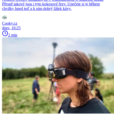
Přesně takové jsou i tyto kokosové řezy. Upečete si je během
chvilky hned teď a k nim dobrý šálek kávy.
Cooky.cz
dnes, 16:25
2 min