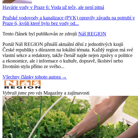
Havárie vody v Praze 6: Voda už teče, ale není pitná
Pražské vodovody a kanalizace (PVK) opravily závadu na potrubí v
Praze 6, kvůli které bylo bez vody od...
Tento článek byl publikován ze zdrojů
Náš REGION
Portál Náš REGION přináší aktuální dění z jednotlivých krajů
České republiky s důrazem na lokální témata. Každý region má své
vlastní sekce a redaktory, takže čtenář najde nejen zprávy o politice
a ekonomice, ale i informace o kultuře, dopravě, školství nebo
životním stylu přímo ze svého...
Všechny články tohoto autora →
Vybrali jsme pro vás
Magazíny a zajímavosti