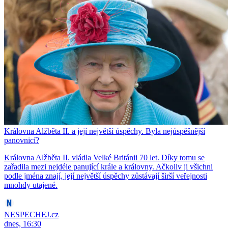
Královna Alžběta II. a její největší úspěchy. Byla nejúspěšnější
panovnicí?
Královna Alžběta II. vládla Velké Británii 70 let. Díky tomu se
zařadila mezi nejdéle panující krále a královny. Ačkoliv ji všichni
podle jména znají, její největší úspěchy zůstávají širší veřejnosti
mnohdy utajené.
NESPECHEJ.cz
dnes, 16:30