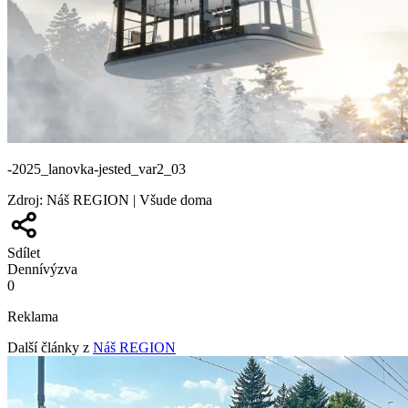
-2025_lanovka-jested_var2_03
Zdroj
:
Náš REGION | Všude doma
Sdílet
Denní
výzva
0
Reklama
Další články z
Náš REGION