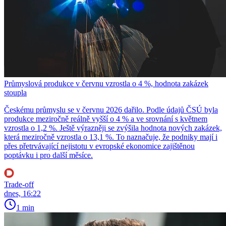
Průmyslová produkce v červnu vzrostla o 4 %, hodnota zakázek
stoupla
Českému průmyslu se v červnu 2026 dařilo. Podle údajů ČSÚ byla
produkce meziročně reálně vyšší o 4 % a ve srovnání s květnem
vzrostla o 1,2 %. Ještě výrazněji se zvýšila hodnota nových zakázek,
která meziročně vzrostla o 13,1 %. To naznačuje, že podniky mají i
přes přetrvávající nejistotu v evropské ekonomice zajištěnou
poptávku i pro další měsíce.
Trade-off
dnes, 16:22
1 min