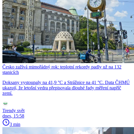
Česko zažívá mimořádný rok: teplotní rekordy padly už na 132
stanicích
Doksany vystoupaly na 41,9 °C a Strážnice na 41 °C. Data ČHMÚ
ukazují, že letošní vedra přepisovala dlouhé řady měření napříč
zemí.
Trendy svět
dnes, 15:58
3 min