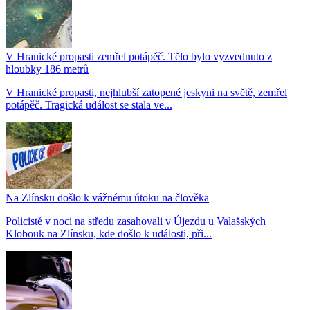
V Hranické propasti zemřel potápěč. Tělo bylo vyzvednuto z
hloubky 186 metrů
V Hranické propasti, nejhlubší zatopené jeskyni na světě, zemřel
potápěč. Tragická událost se stala ve...
Na Zlínsku došlo k vážnému útoku na člověka
Policisté v noci na středu zasahovali v Újezdu u Valašských
Klobouk na Zlínsku, kde došlo k události, při...