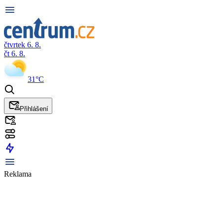
čtvrtek 6. 8.
čt 6. 8.
31°C
Přihlášení
Reklama