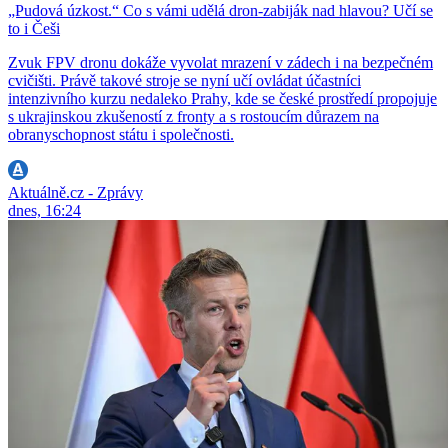
„Pudová úzkost.“ Co s vámi udělá dron-zabiják nad hlavou? Učí se
to i Češi
Zvuk FPV dronu dokáže vyvolat mrazení v zádech i na bezpečném
cvičišti. Právě takové stroje se nyní učí ovládat účastníci
intenzivního kurzu nedaleko Prahy, kde se české prostředí propojuje
s ukrajinskou zkušeností z fronty a s rostoucím důrazem na
obranyschopnost státu i společnosti.
Aktuálně.cz - Zprávy
dnes, 16:24