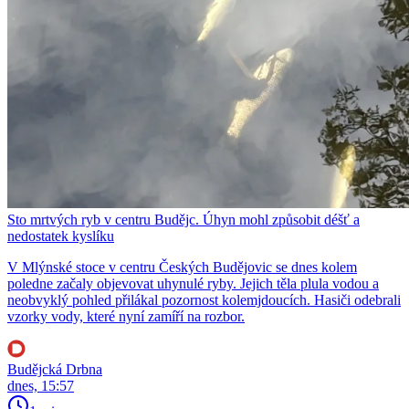
Sto mrtvých ryb v centru Budějc. Úhyn mohl způsobit déšť a
nedostatek kyslíku
V Mlýnské stoce v centru Českých Budějovic se dnes kolem
poledne začaly objevovat uhynulé ryby. Jejich těla plula vodou a
neobvyklý pohled přilákal pozornost kolemjdoucích. Hasiči odebrali
vzorky vody, které nyní zamíří na rozbor.
Budějcká Drbna
dnes, 15:57