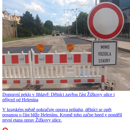
Dopravní peklo v Jihlavě: Dělníci zavřou část Žižkovy ulice i
příjezd od Helenína
V krajském městě pokračuje oprava průtahu, dělníci se opět
posunou o část blíže Helenínu. Kromě toho začne hned v pondělí
první etapa oprav Žižkovy ulice.