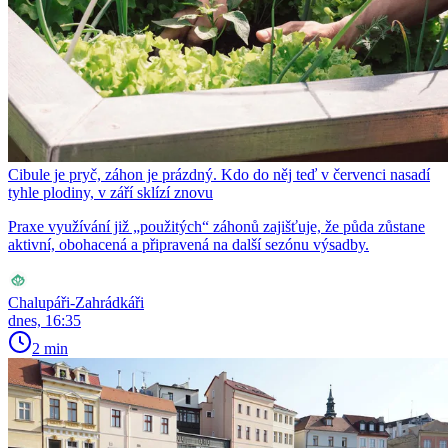
Cibule je pryč, záhon je prázdný. Kdo do něj teď v červenci nasadí
tyhle plodiny, v září sklízí znovu
Praxe využívání již „použitých“ záhonů zajišťuje, že půda zůstane
aktivní, obohacená a připravená na další sezónu výsadby.
Chalupáři-Zahrádkáři
dnes, 16:35
2 min