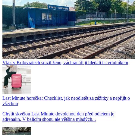
Vlak v Kolovratech srazil ženu, záchranáři ji hledali i s vrtulníkem
Last Minute horečka: Checklist, jak neodletět za zážitky a nepřijít o
všechno
Chytit skvělou Last Minute dovolenou den před odletem je
adrenalin. V balicím shonu ale většina mladých...