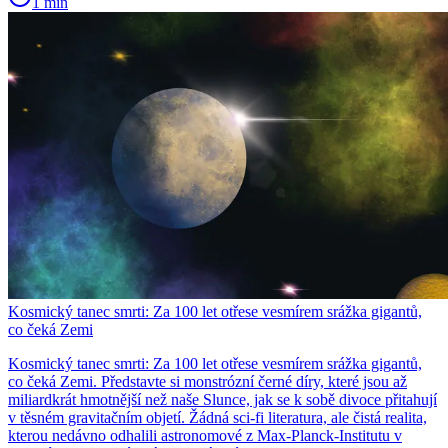
1 min
Kosmický tanec smrti: Za 100 let otřese vesmírem srážka gigantů,
co čeká Zemi
Kosmický tanec smrti: Za 100 let otřese vesmírem srážka gigantů,
co čeká Zemi. Představte si monstrózní černé díry, které jsou až
miliardkrát hmotnější než naše Slunce, jak se k sobě divoce přitahují
v těsném gravitačním objetí. Žádná sci-fi literatura, ale čistá realita,
kterou nedávno odhalili astronomové z Max-Planck-Institutu v