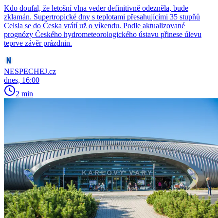
Kdo doufal, že letošní vlna veder definitivně odezněla, bude
zklamán. Supertropické dny s teplotami přesahujícími 35 stupňů
Celsia se do Česka vrátí už o víkendu. Podle aktualizované
prognózy Českého hydrometeorologického ústavu přinese úlevu
teprve závěr prázdnin.
NESPECHEJ.cz
dnes, 16:00
2 min