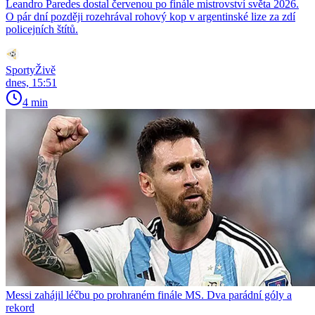
Leandro Paredes dostal červenou po finále mistrovství světa 2026.
O pár dní později rozehrával rohový kop v argentinské lize za zdí
policejních štítů.
SportyŽivě
dnes, 15:51
4 min
Messi zahájil léčbu po prohraném finále MS. Dva parádní góly a
rekord