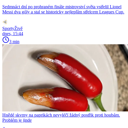
Sedmnáct dní po prohraném finále mistrovství světa vstřelil Lionel
Messi dva góly a stal se historicky nejlepším střelcem Leagues Cup.
SportyŽivě
dnes, 15:44
3 min
Hnědé skvrny na paprikách nevyléčí žádný postřik proti houbám.
Problém je jinde