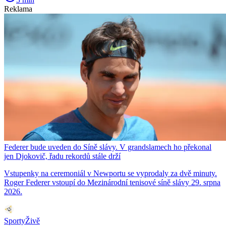
Reklama
Federer bude uveden do Síně slávy. V grandslamech ho překonal
jen Djokovič, řadu rekordů stále drží
Vstupenky na ceremoniál v Newportu se vyprodaly za dvě minuty.
Roger Federer vstoupí do Mezinárodní tenisové síně slávy 29. srpna
2026.
SportyŽivě