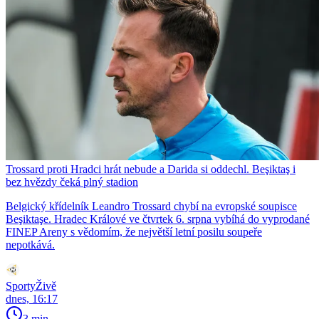
Trossard proti Hradci hrát nebude a Darida si oddechl. Beşiktaş i
bez hvězdy čeká plný stadion
Belgický křídelník Leandro Trossard chybí na evropské soupisce
Beşiktaşe. Hradec Králové ve čtvrtek 6. srpna vybíhá do vyprodané
FINEP Areny s vědomím, že největší letní posilu soupeře
nepotkává.
SportyŽivě
dnes, 16:17
3 min