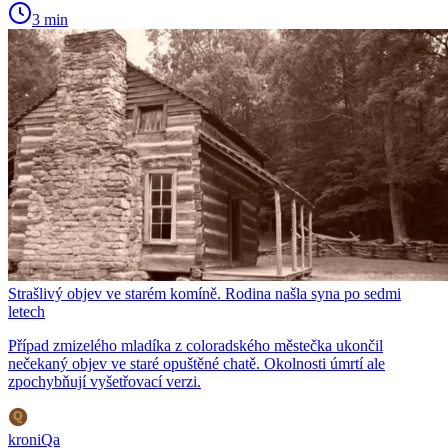
3 min
Strašlivý objev ve starém komíně. Rodina našla syna po sedmi
letech
Případ zmizelého mladíka z coloradského městečka ukončil
nečekaný objev ve staré opuštěné chatě. Okolnosti úmrtí ale
zpochybňují vyšetřovací verzi.
kroniQa