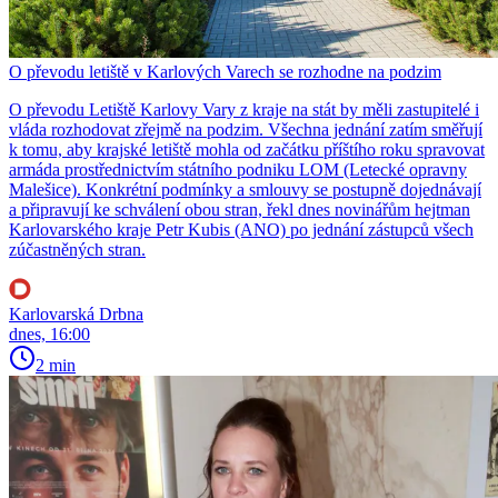
O převodu letiště v Karlových Varech se rozhodne na podzim
O převodu Letiště Karlovy Vary z kraje na stát by měli zastupitelé i
vláda rozhodovat zřejmě na podzim. Všechna jednání zatím směřují
k tomu, aby krajské letiště mohla od začátku příštího roku spravovat
armáda prostřednictvím státního podniku LOM (Letecké opravny
Malešice). Konkrétní podmínky a smlouvy se postupně dojednávají
a připravují ke schválení obou stran, řekl dnes novinářům hejtman
Karlovarského kraje Petr Kubis (ANO) po jednání zástupců všech
zúčastněných stran.
Karlovarská Drbna
dnes, 16:00
2 min