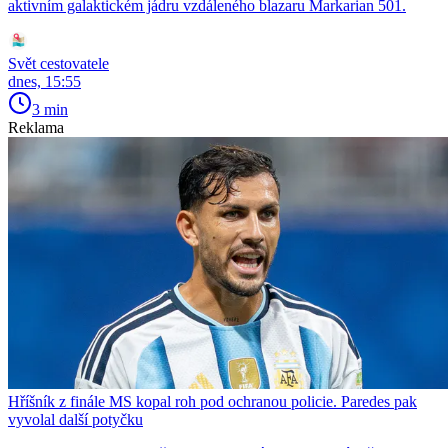
aktivním galaktickém jádru vzdáleného blazaru Markarian 501.
Svět cestovatele
dnes, 15:55
3 min
Reklama
Hříšník z finále MS kopal roh pod ochranou policie. Paredes pak
vyvolal další potyčku