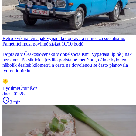
Retro kvíz na téma jak vypadala doprava a silnice za socialismu:
Pamětníci musí povinně získat 10/10 bodů
Doprava v Československu v době socialismu vypadala úplně jinak
než dnes. Po silnicích jezdilo podstatně méně aut, dálnic bylo jen
několik desítek kilometrů a cesta na dovolenou se často plánovala
týdny dopředu.
BydlímeÚtulně.cz
dnes, 02:28
2 min