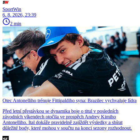
SportWin
6. 8. 2026, 23:39
2 min
Otec Antonelliho trénuje Fittipaldiho syna: Brazilec vychvaluje lídra
Před letní přestávkou se dynamika boje o titul v posledních
závodních víkendech otočila ve prospěch Andrey Kimiho
Antonelliho. Ital dokáže pravidelně zajíždět výsledky a sbírat
důležité body, které mohou v součtu na konci sezony rozhodnout.