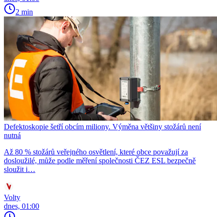
2 min
Defektoskopie šetří obcím miliony. Výměna většiny stožárů není
nutná
Až 80 % stožárů veřejného osvětlení, které obce považují za
dosloužilé, může podle měření společnosti ČEZ ESL bezpečně
sloužit i…
Volty
dnes, 01:00