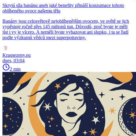
Skrytá síla banánu aneb jaké benefity přináší konzumace tohoto
oblíbeného ovoce našemu tělu
Banány jsou celosvětově nejoblíbenějším ovocem, ve světě se jich
vypěstuje ročně přes 145 milionů tun. Důvodů, proč byste je měli
jíst i vy je vícero. A neměli byste vyhazovat ani slupku, i ta se řadí
podle výzkumů vědců mezi superpotraviny.
Krasnezeny.eu
dnes, 03:04
2 min