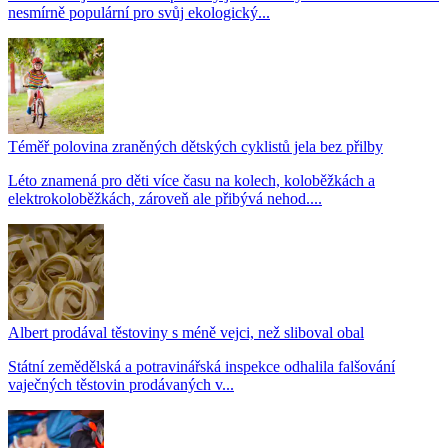
nesmírně populární pro svůj ekologický...
Téměř polovina zraněných dětských cyklistů jela bez přilby
Léto znamená pro děti více času na kolech, koloběžkách a
elektrokoloběžkách, zároveň ale přibývá nehod....
Albert prodával těstoviny s méně vejci, než sliboval obal
Státní zemědělská a potravinářská inspekce odhalila falšování
vaječných těstovin prodávaných v...