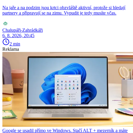
Na jaře a na podzim jsou krtci obzvláště aktivní, protože si hledají
partnery a připravují se na zimu. Vypudit je tedy musíte včas.
Chalupáři-Zahrádkáři
6. 8. 2026, 20:45
2 min
Reklama
Google se usadil přímo ve Windows. Stačí ALT + mezerník a máte