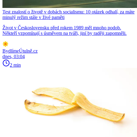
Test znalostí o životě v dobách socialismu: 10 otázek odhalí, za máte
minulý režim stále v živé paměti
Život v Československu před rokem 1989 měl mnoho podob.
Někteří vzpomínají s úsměvem na tváři, jiní by raději zapomněli.
BydlímeÚtulně.cz
dnes, 03:04
2 min