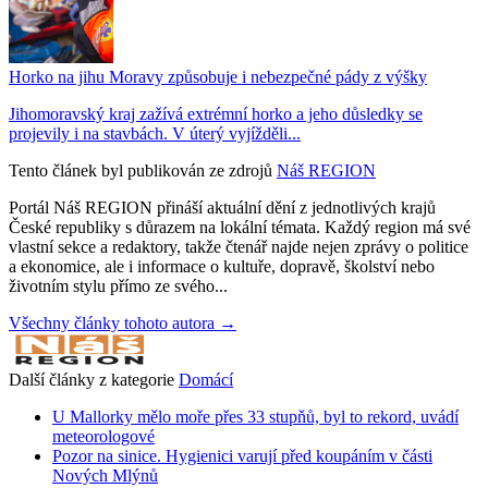
Horko na jihu Moravy způsobuje i nebezpečné pády z výšky
Jihomoravský kraj zažívá extrémní horko a jeho důsledky se
projevily i na stavbách. V úterý vyjížděli...
Tento článek byl publikován ze zdrojů
Náš REGION
Portál Náš REGION přináší aktuální dění z jednotlivých krajů
České republiky s důrazem na lokální témata. Každý region má své
vlastní sekce a redaktory, takže čtenář najde nejen zprávy o politice
a ekonomice, ale i informace o kultuře, dopravě, školství nebo
životním stylu přímo ze svého...
Všechny články tohoto autora →
Další články z kategorie
Domácí
U Mallorky mělo moře přes 33 stupňů, byl to rekord, uvádí
meteorologové
Pozor na sinice. Hygienici varují před koupáním v části
Nových Mlýnů