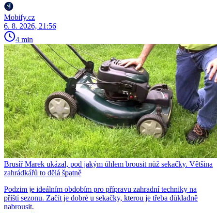
Mobify.cz
6. 8. 2026, 21:56
4 min
Brusíř Marek ukázal, pod jakým úhlem brousit nůž sekačky. Většina
zahrádkářů to dělá špatně
Podzim je ideálním obdobím pro přípravu zahradní techniky na
příští sezonu. Začít je dobré u sekačky, kterou je třeba důkladně
nabrousit.