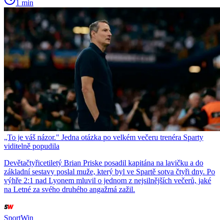
1 min
„To je váš názor." Jedna otázka po velkém večeru trenéra Sparty
viditelně popudila
Devětačtyřicetiletý Brian Priske posadil kapitána na lavičku a do
základní sestavy poslal muže, který byl ve Spartě sotva čtyři dny. Po
výhře 2:1 nad Lyonem mluvil o jednom z nejsilnějších večerů, jaké
na Letné za svého druhého angažmá zažil.
SportWin