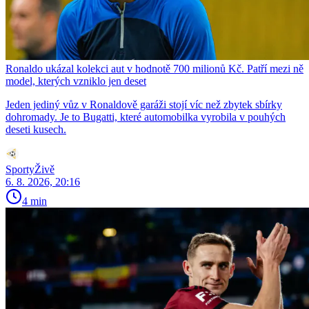
Ronaldo ukázal kolekci aut v hodnotě 700 milionů Kč. Patří mezi ně
model, kterých vzniklo jen deset
Jeden jediný vůz v Ronaldově garáži stojí víc než zbytek sbírky
dohromady. Je to Bugatti, které automobilka vyrobila v pouhých
deseti kusech.
SportyŽivě
6. 8. 2026, 20:16
4 min