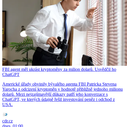
FBI agent měl ukrást kryptoměny za milion dolarů. Usvědčil ho
ChatGPT
Americké úřady obvinily bývalého agenta FBI Patricka Stevena
Yarocha z odcizení kryptoměn v hodnotě přibližně jednoho milionu
dolarů. Mezi nejzajímavější důkazy patří jeho konverzace s
ChatGPT, ve kterých údajně řešil investování peněz i odchod z
USA.
cdr.cz
dnes, 01:00