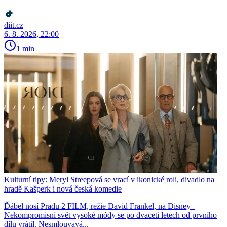
diit.cz
6. 8. 2026, 22:00
1 min
Kulturní tipy: Meryl Streepová se vrací v ikonické roli, divadlo na
hradě Kašperk i nová česká komedie
Ďábel nosí Pradu 2 FILM, režie David Frankel, na Disney+
Nekompromisní svět vysoké módy se po dvaceti letech od prvního
dílu vrátil. Nesmlouvavá...