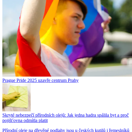
Prague Pride 2025 uzavře centrum Prahy
Skryté nebezpečí přírodních olejů: Jak jedna hadra spálila byt a proč
pojišťovna odmítla platit
Přírodní oleje na dřevěné podlahy jsou u českých kutilů i řemeslníků