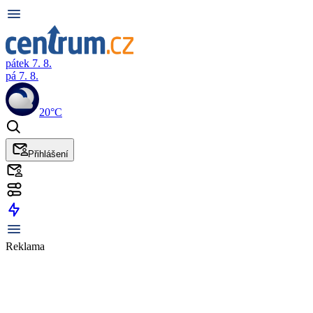
pátek 7. 8.
pá 7. 8.
20°C
Přihlášení
Reklama