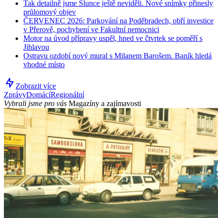
Tak detailně jsme Slunce ještě neviděli. Nové snímky přinesly
průlomový objev
ČERVENEC 2026: Parkování na Poděbradech, obří investice
v Přerově, pochybení ve Fakultní nemocnici
Motor na úvod přípravy uspěl, hned ve čtvrtek se poměří s
Jihlavou
Ostravu ozdobí nový mural s Milanem Barošem. Baník hledá
vhodné místo
Zobrazit více
Zprávy
Domácí
Regionální
Vybrali jsme pro vás
Magazíny a zajímavosti