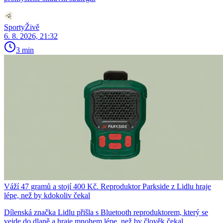
SportyŽivě
6. 8. 2026, 21:32
3 min
Váží 47 gramů a stojí 400 Kč. Reproduktor Parkside z Lidlu hraje
lépe, než by kdokoliv čekal
Dílenská značka Lidlu přišla s Bluetooth reproduktorem, který se
vejde do dlaně a hraje mnohem lépe, než by člověk čekal.