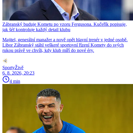
Zábranský buduje Kometu po vzoru Fergusona. Kučeřík popisuje,
jak šéf kontroluje každý detail klubu
Majitel, generální manažer a nově opět hlavní trenér v jedné osobě.
Libor Zábranský stáhl veškeré sportovní řízení Komety do svých
rukou právě ve chvíli, kdy klub míří do nové éry.
SportyŽivě
6. 8. 2026, 20:23
4 min