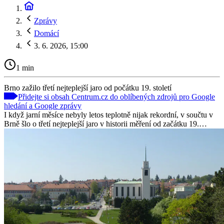
Zprávy
Domácí
3. 6. 2026, 15:00
1 min
Brno zažilo třetí nejteplejší jaro od počátku 19. století
Přidejte si obsah Centrum.cz do oblíbených zdrojů pro Google
hledání a Google zprávy
I když jarní měsíce nebyly letos teplotně nijak rekordní, v součtu v
Brně šlo o třetí nejteplejší jaro v historii měření od začátku 19.…