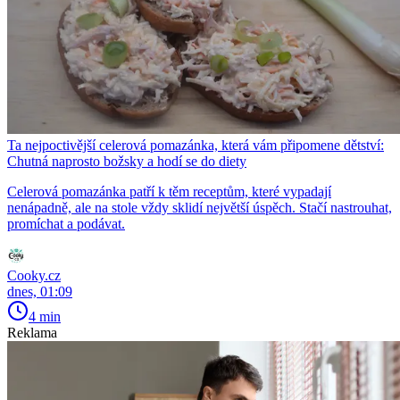
Ta nejpoctivější celerová pomazánka, která vám připomene dětství:
Chutná naprosto božsky a hodí se do diety
Celerová pomazánka patří k těm receptům, které vypadají
nenápadně, ale na stole vždy sklidí největší úspěch. Stačí nastrouhat,
promíchat a podávat.
Cooky.cz
dnes, 01:09
4 min
Reklama