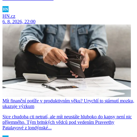
HN.cz
6. 8. 2026, 22:00
Mít finanční potíže v produktivním věku? Urychlí to stárnutí mozku,
ukazuje výzkum
Sice chudoba cti netratí, ale mít neustále hluboko do kapsy není nic
příjemného. Tým britských vědců pod vedením Praveethy
Patalayové z londýnské...