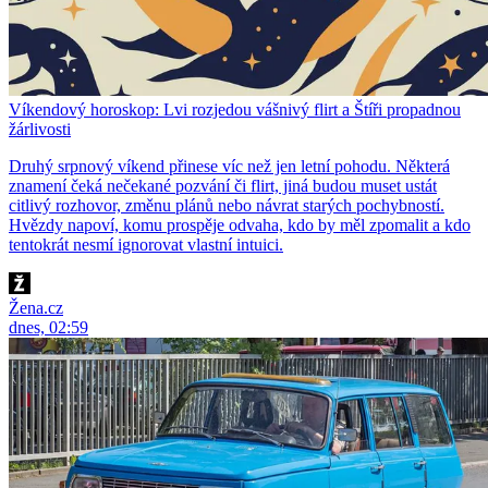
Víkendový horoskop: Lvi rozjedou vášnivý flirt a Štíři propadnou
žárlivosti
Druhý srpnový víkend přinese víc než jen letní pohodu. Některá
znamení čeká nečekané pozvání či flirt, jiná budou muset ustát
citlivý rozhovor, změnu plánů nebo návrat starých pochybností.
Hvězdy napoví, komu prospěje odvaha, kdo by měl zpomalit a kdo
tentokrát nesmí ignorovat vlastní intuici.
Žena.cz
dnes, 02:59