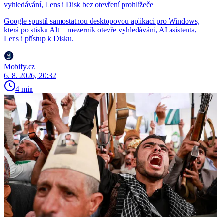
vyhledávání, Lens i Disk bez otevření prohlížeče
Google spustil samostatnou desktopovou aplikaci pro Windows,
která po stisku Alt + mezerník otevře vyhledávání, AI asistenta,
Lens i přístup k Disku.
Mobify.cz
6. 8. 2026, 20:32
4 min