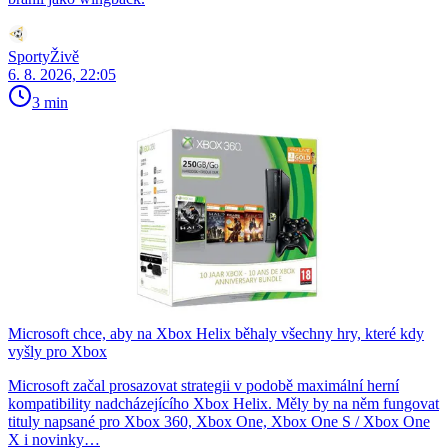
SportyŽivě
6. 8. 2026, 22:05
3 min
Microsoft chce, aby na Xbox Helix běhaly všechny hry, které kdy
vyšly pro Xbox
Microsoft začal prosazovat strategii v podobě maximální herní
kompatibility nadcházejícího Xbox Helix. Měly by na něm fungovat
tituly napsané pro Xbox 360, Xbox One, Xbox One S / Xbox One
X i novinky…