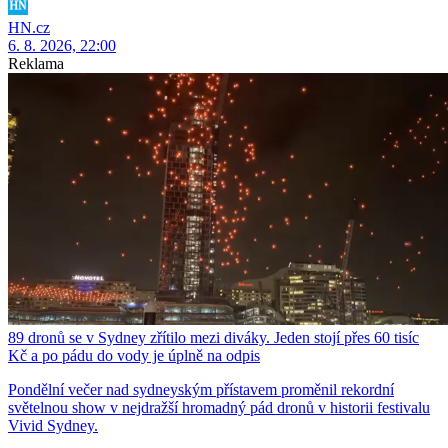
HN.cz
6. 8. 2026, 22:00
Reklama
89 dronů se v Sydney zřítilo mezi diváky. Jeden stojí přes 60 tisíc
Kč a po pádu do vody je úplně na odpis
Pondělní večer nad sydneyským přístavem proměnil rekordní
světelnou show v nejdražší hromadný pád dronů v historii festivalu
Vivid Sydney.