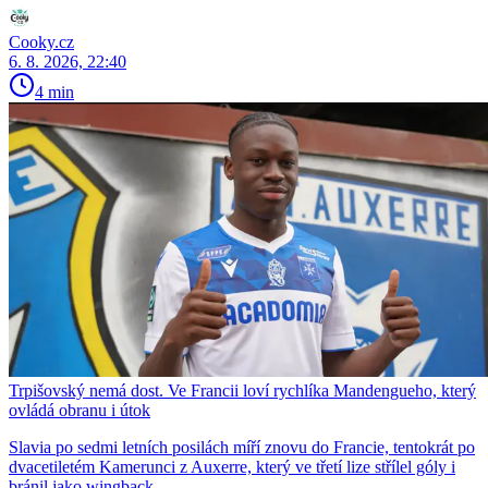
Cooky.cz
6. 8. 2026, 22:40
4 min
Trpišovský nemá dost. Ve Francii loví rychlíka Mandengueho, který
ovládá obranu i útok
Slavia po sedmi letních posilách míří znovu do Francie, tentokrát po
dvacetiletém Kamerunci z Auxerre, který ve třetí lize střílel góly i
bránil jako wingback.