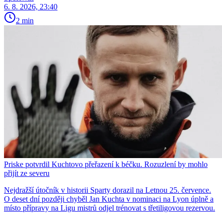
6. 8. 2026, 23:40
2 min
Priske potvrdil Kuchtovo přeřazení k béčku. Rozuzlení by mohlo
přijít ze severu
Nejdražší útočník v historii Sparty dorazil na Letnou 25. července.
O deset dní později chyběl Jan Kuchta v nominaci na Lyon úplně a
místo přípravy na Ligu mistrů odjel trénovat s třetiligovou rezervou.