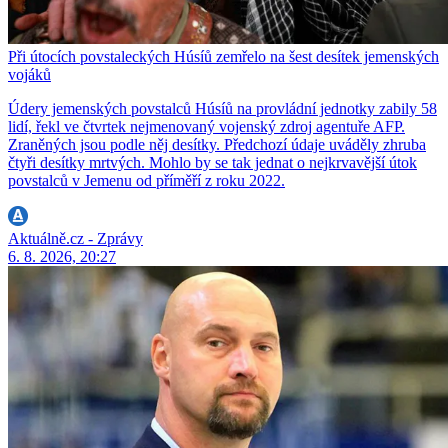
Při útocích povstaleckých Húsíů zemřelo na šest desítek jemenských
vojáků
Údery jemenských povstalců Húsíů na provládní jednotky zabily 58
lidí, řekl ve čtvrtek nejmenovaný vojenský zdroj agentuře AFP.
Zraněných jsou podle něj desítky. Předchozí údaje uváděly zhruba
čtyři desítky mrtvých. Mohlo by se tak jednat o nejkrvavější útok
povstalců v Jemenu od příměří z roku 2022.
Aktuálně.cz - Zprávy
6. 8. 2026, 20:27