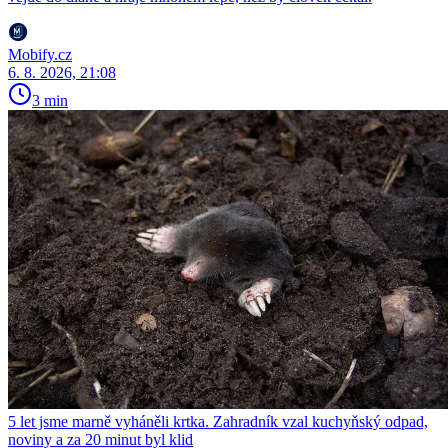
Mobify.cz
6. 8. 2026, 21:08
3 min
5 let jsme marně vyháněli krtka. Zahradník vzal kuchyňský odpad,
noviny a za 20 minut byl klid