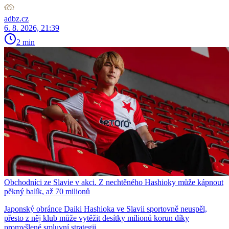
adbz.cz
6. 8. 2026, 21:39
2 min
Obchodníci ze Slavie v akci. Z nechtěného Hashioky může kápnout
pěkný balík, až 70 milionů
Japonský obránce Daiki Hashioka ve Slavii sportovně neuspěl,
přesto z něj klub může vytěžit desítky milionů korun díky
promyšlené smluvní strategii.