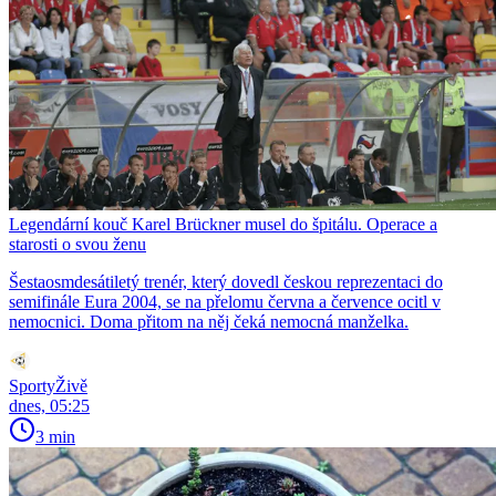
Legendární kouč Karel Brückner musel do špitálu. Operace a
starosti o svou ženu
Šestaosmdesátiletý trenér, který dovedl českou reprezentaci do
semifinále Eura 2004, se na přelomu června a července ocitl v
nemocnici. Doma přitom na něj čeká nemocná manželka.
SportyŽivě
dnes, 05:25
3 min