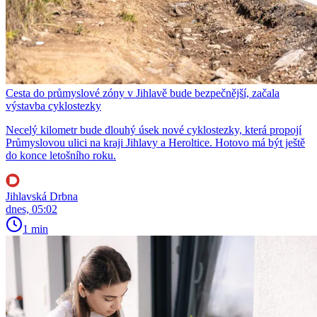
Cesta do průmyslové zóny v Jihlavě bude bezpečnější, začala
výstavba cyklostezky
Necelý kilometr bude dlouhý úsek nové cyklostezky, která propojí
Průmyslovou ulici na kraji Jihlavy a Heroltice. Hotovo má být ještě
do konce letošního roku.
Jihlavská Drbna
dnes, 05:02
1 min