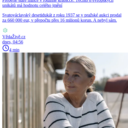
Přeberte staré mince v rodinné krabičce: Těchto 8 evropských
unikátů má hodnotu celého jmění
Svatováclavský desetidukát z roku 1937 se v pražské aukci prodal
za 660 000 eur, v přepočtu přes 16 milionů korun. A nebyl sám.
VědaŽivě.cz
dnes, 04:56
4 min