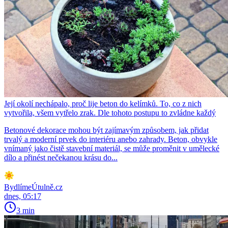
Její okolí nechápalo, proč lije beton do kelímků. To, co z nich
vytvořila, všem vytřelo zrak. Dle tohoto postupu to zvládne každý
Betonové dekorace mohou být zajímavým způsobem, jak přidat
trvalý a moderní prvek do interiéru anebo zahrady. Beton, obvykle
vnímaný jako čistě stavební materiál, se může proměnit v umělecké
dílo a přinést nečekanou krásu do...
BydlímeÚtulně.cz
dnes, 05:17
3 min