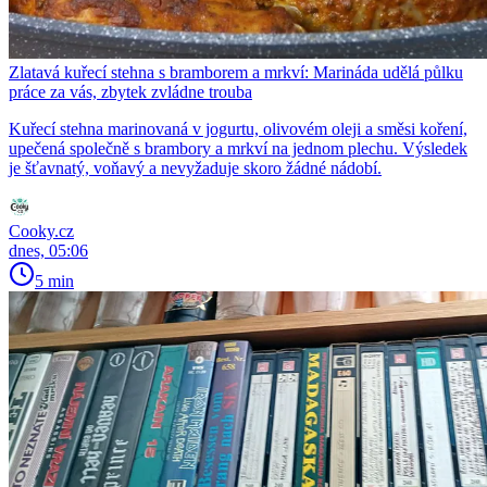
Zlatavá kuřecí stehna s bramborem a mrkví: Marináda udělá půlku
práce za vás, zbytek zvládne trouba
Kuřecí stehna marinovaná v jogurtu, olivovém oleji a směsi koření,
upečená společně s brambory a mrkví na jednom plechu. Výsledek
je šťavnatý, voňavý a nevyžaduje skoro žádné nádobí.
Cooky.cz
dnes, 05:06
5 min