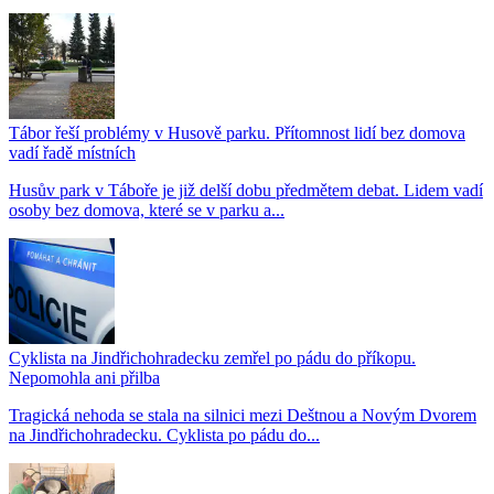
Tábor řeší problémy v Husově parku. Přítomnost lidí bez domova
vadí řadě místních
Husův park v Táboře je již delší dobu předmětem debat. Lidem vadí
osoby bez domova, které se v parku a...
Cyklista na Jindřichohradecku zemřel po pádu do příkopu.
Nepomohla ani přilba
Tragická nehoda se stala na silnici mezi Deštnou a Novým Dvorem
na Jindřichohradecku. Cyklista po pádu do...