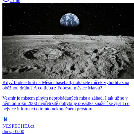
2 min
Když budete hrát na Měsíci baseball, dokážete míček vyhodit až na
oběžnou dráhu? A co třeba z Fobosu, měsíce Marsu?
Vesmír je místem plným neprobádaných míst a záhad. I tak už se v
něm od roku 2000 nepřetržitě pohybuje posádka snažící se zjistit co
nejvíce informací o tomto nekonečném prostoru.
NESPECHEJ.cz
dnes, 05:00