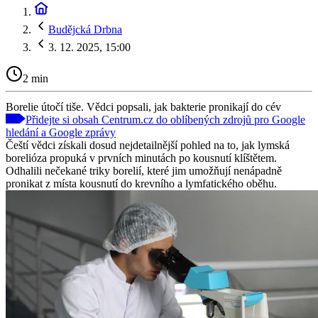
Budějcká Drbna
3. 12. 2025, 15:00
2 min
Borelie útočí tiše. Vědci popsali, jak bakterie pronikají do cév
Přidejte si obsah Centrum.cz do oblíbených zdrojů pro Google
hledání a Google zprávy
Čeští vědci získali dosud nejdetailnější pohled na to, jak lymská
borelióza propuká v prvních minutách po kousnutí klíštětem.
Odhalili nečekané triky borelií, které jim umožňují nenápadně
pronikat z místa kousnutí do krevního a lymfatického oběhu.