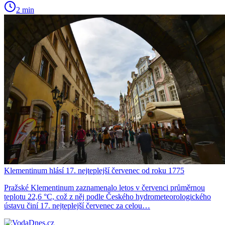
2 min
Klementinum hlásí 17. nejteplejší červenec od roku 1775
Pražské Klementinum zaznamenalo letos v červenci průměrnou
teplotu 22,6 °C, což z něj podle Českého hydrometeorologického
ústavu činí 17. nejteplejší červenec za celou…