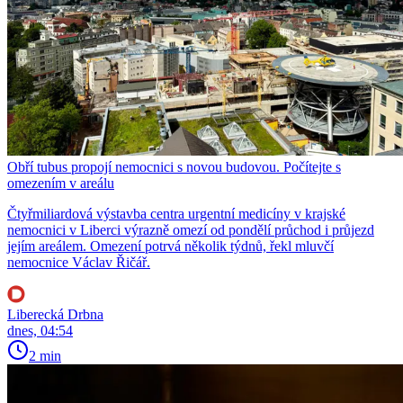
Obří tubus propojí nemocnici s novou budovou. Počítejte s
omezením v areálu
Čtyřmiliardová výstavba centra urgentní medicíny v krajské
nemocnici v Liberci výrazně omezí od pondělí průchod i průjezd
jejím areálem. Omezení potrvá několik týdnů, řekl mluvčí
nemocnice Václav Řičář.
Liberecká Drbna
dnes, 04:54
2 min