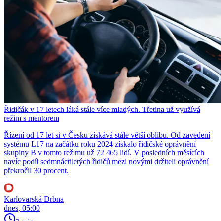
Řidičák v 17 letech láká stále více mladých. Třetina už využívá
režim s mentorem
Řízení od 17 let si v Česku získává stále větší oblibu. Od zavedení
systému L17 na začátku roku 2024 získalo řidičské oprávnění
skupiny B v tomto režimu už 72 465 lidí. V posledních měsících
navíc podíl sedmnáctiletých řidičů mezi novými držiteli oprávnění
překročil 30 procent.
Karlovarská Drbna
dnes, 05:00