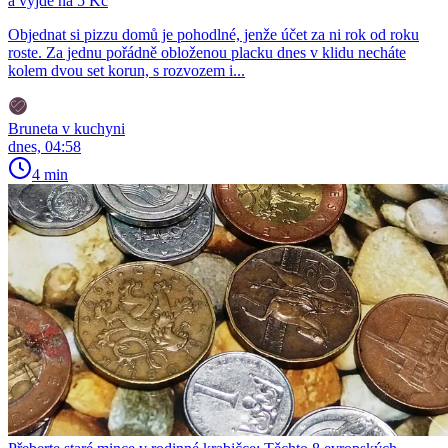
a vyjde na 5 Kč
Objednat si pizzu domů je pohodlné, jenže účet za ni rok od roku
roste. Za jednu pořádně obloženou placku dnes v klidu necháte
kolem dvou set korun, s rozvozem i...
Bruneta v kuchyni
dnes, 04:58
4 min