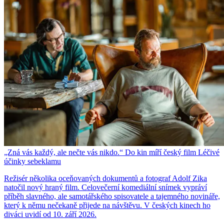
„Zná vás každý, ale nečte vás nikdo.“ Do kin míří český film Léčivé
účinky sebeklamu
Režisér několika oceňovaných dokumentů a fotograf Adolf Zika
natočil nový hraný film. Celovečerní komediální snímek vypráví
příběh slavného, ale samotářského spisovatele a tajemného novináře,
který k němu nečekaně přijede na návštěvu. V českých kinech ho
diváci uvidí od 10. září 2026.