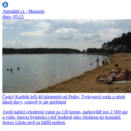
Aktuálně.cz - Magazín
dnes, 05:15
Český Karibik leží 40 kilometrů od Prahy. Tyrkysová voda a písek
lákají davy, cenově je ale perfektní
Areál nabízí celodenní vstup za 120 korun, parkoviště pro 2 500 aut
a vodu, kterou hygienici i teď hodnotí jako vhodnou ke koupání.
Jezero Lhota stojí za bližší pohled.