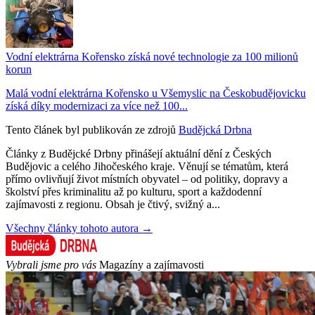
Vodní elektrárna Kořensko získá nové technologie za 100 milionů
korun
Malá vodní elektrárna Kořensko u Všemyslic na Českobudějovicku
získá díky modernizaci za více než 100...
Tento článek byl publikován ze zdrojů
Budějcká Drbna
Články z Budějcké Drbny přinášejí aktuální dění z Českých
Budějovic a celého Jihočeského kraje. Věnují se tématům, která
přímo ovlivňují život místních obyvatel – od politiky, dopravy a
školství přes kriminalitu až po kulturu, sport a každodenní
zajímavosti z regionu. Obsah je čtivý, svižný a...
Všechny články tohoto autora →
Vybrali jsme pro vás
Magazíny a zajímavosti