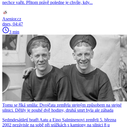
nechce vařit. Přitom právě poledne je chvíle, kdy...
Asenior.cz
dnes, 04:47
3 min
Tomu se říká smůla: Dvojčata zemřela stejným způsobem na stejné
silnici. Dělily je pouhé dvě hodiny, druhá smrt byla ale záhada
Sedmdesátiletí bratři Aatu a Eino Salminenovi zemřeli 5. března
2002 nezávisle na sobě při srážkách s kamiony na silnici 8 u