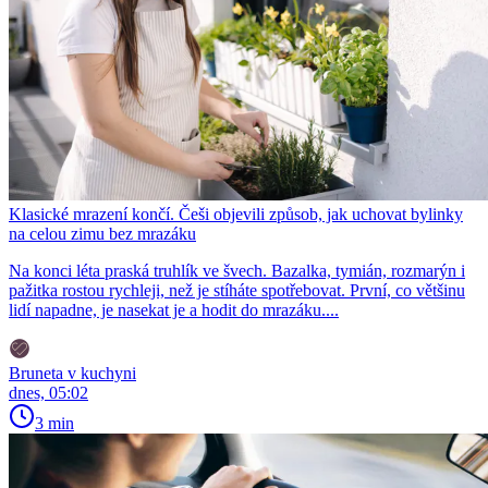
Klasické mrazení končí. Češi objevili způsob, jak uchovat bylinky
na celou zimu bez mrazáku
Na konci léta praská truhlík ve švech. Bazalka, tymián, rozmarýn i
pažitka rostou rychleji, než je stíháte spotřebovat. První, co většinu
lidí napadne, je nasekat je a hodit do mrazáku....
Bruneta v kuchyni
dnes, 05:02
3 min