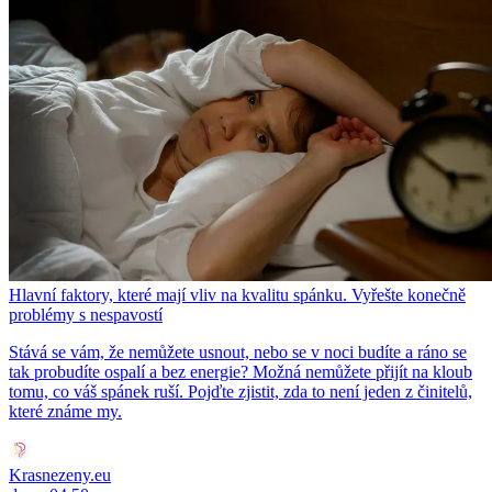
Hlavní faktory, které mají vliv na kvalitu spánku. Vyřešte konečně
problémy s nespavostí
Stává se vám, že nemůžete usnout, nebo se v noci budíte a ráno se
tak probudíte ospalí a bez energie? Možná nemůžete přijít na kloub
tomu, co váš spánek ruší. Pojďte zjistit, zda to není jeden z činitelů,
které známe my.
Krasnezeny.eu