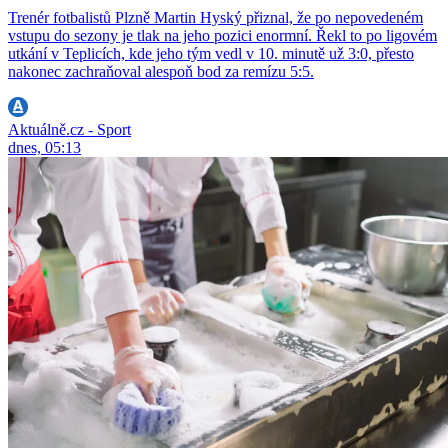
Trenér fotbalistů Plzně Martin Hyský přiznal, že po nepovedeném
vstupu do sezony je tlak na jeho pozici enormní. Řekl to po ligovém
utkání v Teplicích, kde jeho tým vedl v 10. minutě už 3:0, přesto
nakonec zachraňoval alespoň bod za remízu 5:5.
Aktuálně.cz - Sport
dnes, 05:13