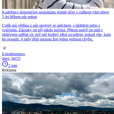
Kadeřnice doporučuje seniorkám: tenhle účes s culíkem vám ubere
5 let během pár minut
Culík má většina z nás spojený se spěchem, s úklidem nebo s
cvičením. Zázraky od něj nikdo nečeká. Přitom právě on umí s
obličejem udělat víc než půl hodiny před zrcadlem, pokud víte, kam
ho posadit. A tady dělá spousta žen jednu jedinou chybu.
ExtraInspirace
dnes, 04:55
2 min
Reklama