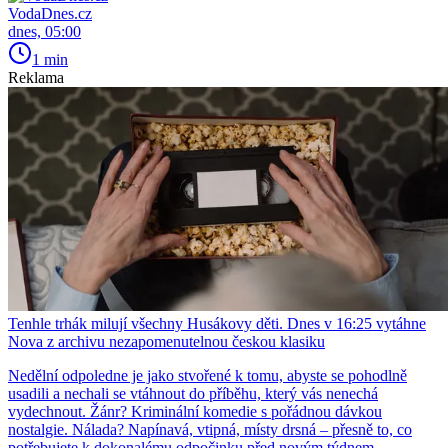
VodaDnes.cz
dnes, 05:00
1 min
Reklama
Tenhle trhák milují všechny Husákovy děti. Dnes v 16:25 vytáhne
Nova z archivu nezapomenutelnou českou klasiku
Nedělní odpoledne je jako stvořené k tomu, abyste se pohodlně
usadili a nechali se vtáhnout do příběhu, který vás nenechá
vydechnout. Žánr? Kriminální komedie s pořádnou dávkou
nostalgie. Nálada? Napínavá, vtipná, místy drsná – přesně to, co
potřebujete k dokonalému odpočinku před novým týdnem.