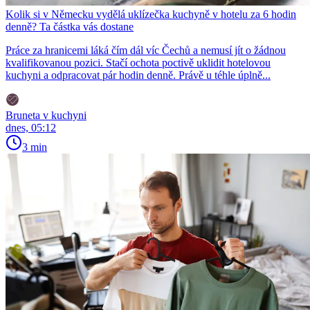
Kolik si v Německu vydělá uklízečka kuchyně v hotelu za 6 hodin
denně? Ta částka vás dostane
Práce za hranicemi láká čím dál víc Čechů a nemusí jít o žádnou
kvalifikovanou pozici. Stačí ochota poctivě uklidit hotelovou
kuchyni a odpracovat pár hodin denně. Právě u téhle úplně...
Bruneta v kuchyni
dnes, 05:12
3 min