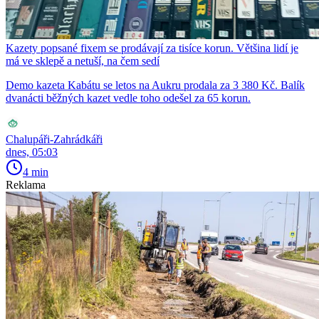
Kazety popsané fixem se prodávají za tisíce korun. Většina lidí je
má ve sklepě a netuší, na čem sedí
Demo kazeta Kabátu se letos na Aukru prodala za 3 380 Kč. Balík
dvanácti běžných kazet vedle toho odešel za 65 korun.
Chalupáři-Zahrádkáři
dnes, 05:03
4 min
Reklama