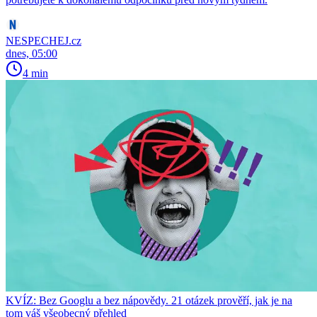
NESPECHEJ.cz
dnes, 05:00
4 min
KVÍZ: Bez Googlu a bez nápovědy. 21 otázek prověří, jak je na
tom váš všeobecný přehled