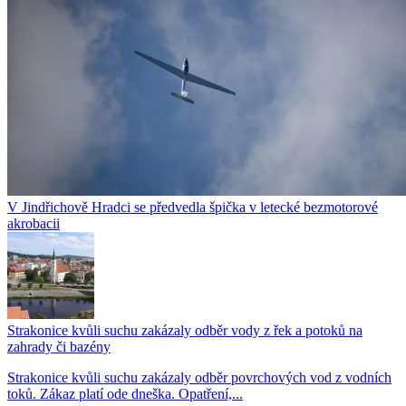
V Jindřichově Hradci se předvedla špička v letecké bezmotorové
akrobacii
Strakonice kvůli suchu zakázaly odběr vody z řek a potoků na
zahrady či bazény
Strakonice kvůli suchu zakázaly odběr povrchových vod z vodních
toků. Zákaz platí ode dneška. Opatření,...