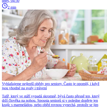
dnes, 04:50
2 min
Vyhlašujeme nejlepší obědy pro seniory. Často je opomíjí, i když
jsou vhodné na svaly i trávení
Talíř, který ve stáří vypadá skromně, bývá často přesně ten, který
drží člověka na nohou. Spousta seniorů si v poledne dopřeje jen
krajíc s marmeládou, nebo oběd rovnou vynechá, protože se jim