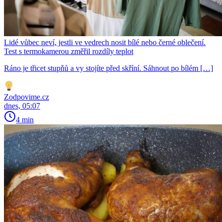
Lidé vůbec neví, jestli ve vedrech nosit bílé nebo černé oblečení.
Test s termokamerou změřil rozdíly teplot
Ráno je třicet stupňů a vy stojíte před skříní. Sáhnout po bílém […]
Zodpovime.cz
dnes, 05:07
4 min