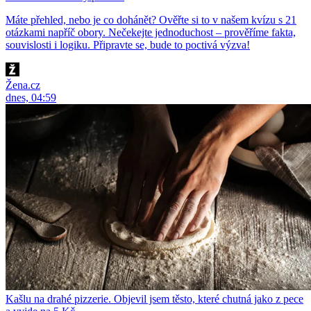
Máte přehled, nebo je co dohánět? Ověřte si to v našem kvízu s 21
otázkami napříč obory. Nečekejte jednoduchost – prověříme fakta,
souvislosti i logiku. Připravte se, bude to poctivá výzva!
Žena.cz
dnes, 04:59
Kašlu na drahé pizzerie. Objevil jsem těsto, které chutná jako z pece