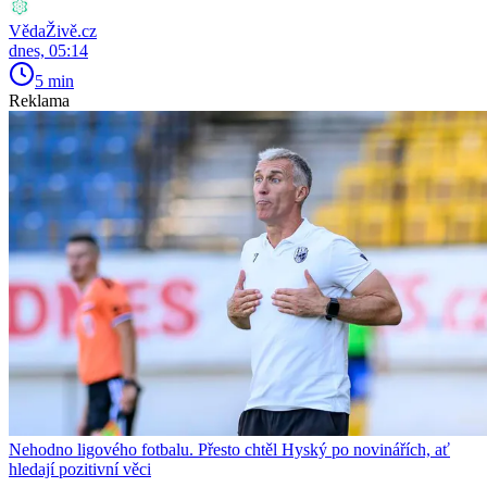
VědaŽivě.cz
dnes, 05:14
5 min
Reklama
Nehodno ligového fotbalu. Přesto chtěl Hyský po novinářích, ať
hledají pozitivní věci