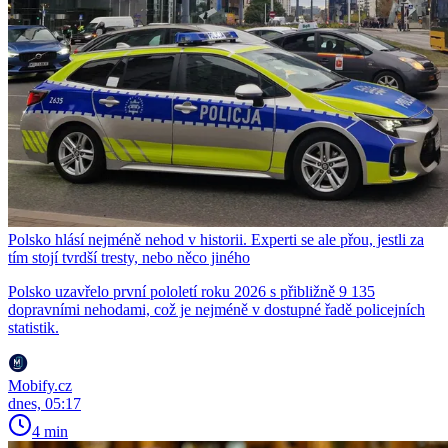
Polsko hlásí nejméně nehod v historii. Experti se ale přou, jestli za
tím stojí tvrdší tresty, nebo něco jiného
Polsko uzavřelo první pololetí roku 2026 s přibližně 9 135
dopravními nehodami, což je nejméně v dostupné řadě policejních
statistik.
Mobify.cz
dnes, 05:17
4 min