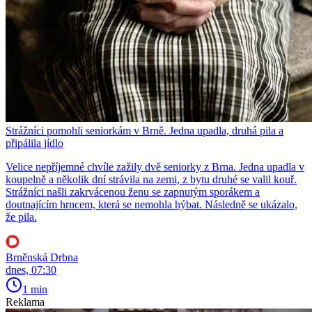
Strážníci pomohli seniorkám v Brně. Jedna upadla, druhá pila a
připálila jídlo
Velice nepříjemné chvíle zažily dvě seniorky z Brna. Jedna upadla v
koupelně a několik dní strávila na zemi, z bytu druhé se valil kouř.
Strážníci našli zakrvácenou ženu se zapnutým sporákem a
doutnajícím hrncem, která se nemohla hýbat. Následně se ukázalo,
že pila.
Brněnská Drbna
dnes, 07:30
1 min
Reklama