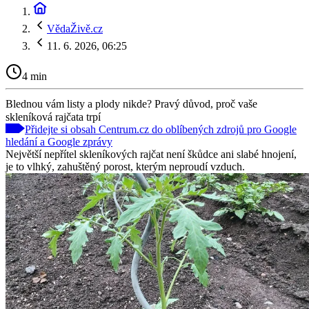
VědaŽivě.cz
11. 6. 2026, 06:25
4 min
Blednou vám listy a plody nikde? Pravý důvod, proč vaše
skleníková rajčata trpí
Přidejte si obsah Centrum.cz do oblíbených zdrojů pro Google
hledání a Google zprávy
Největší nepřítel skleníkových rajčat není škůdce ani slabé hnojení,
je to vlhký, zahuštěný porost, kterým neproudí vzduch.