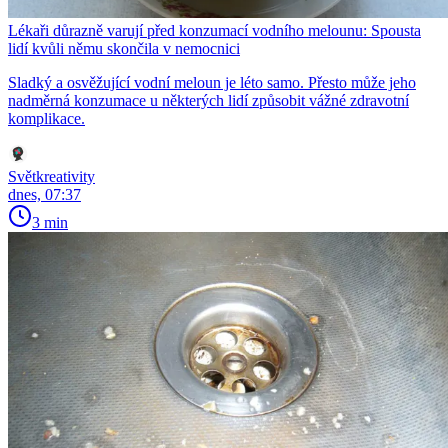
Lékaři důrazně varují před konzumací vodního melounu: Spousta
lidí kvůli němu skončila v nemocnici
Sladký a osvěžující vodní meloun je léto samo. Přesto může jeho
nadměrná konzumace u některých lidí způsobit vážné zdravotní
komplikace.
Světkreativity
dnes, 07:37
3 min