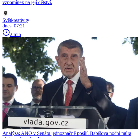
vzpomínek na její dětství.
Světkreativity
dnes, 07:21
2 min
Analýza: ANO v Senátu jednoznačně posílí. Babišova noční můra