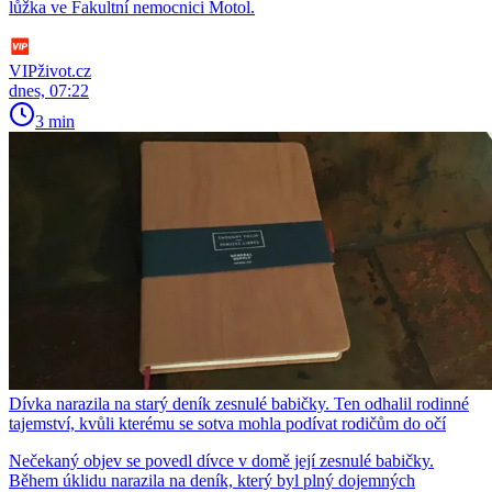
lůžka ve Fakultní nemocnici Motol.
VIPživot.cz
dnes, 07:22
3 min
Dívka narazila na starý deník zesnulé babičky. Ten odhalil rodinné
tajemství, kvůli kterému se sotva mohla podívat rodičům do očí
Nečekaný objev se povedl dívce v domě její zesnulé babičky.
Během úklidu narazila na deník, který byl plný dojemných