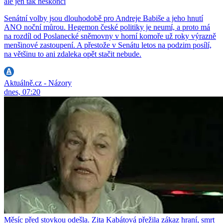
ale jen tak neskončí
Senátní volby jsou dlouhodobě pro Andreje Babiše a jeho hnutí
ANO noční můrou. Hegemon české politiky je neumí, a proto má
na rozdíl od Poslanecké sněmovny v horní komoře už roky výrazně
menšinové zastoupení. A přestože v Senátu letos na podzim posílí,
na většinu to ani zdaleka opět stačit nebude.
Aktuálně.cz - Názory
dnes, 07:20
Měsíc před stovkou odešla. Zita Kabátová přežila zákaz hraní, smrt