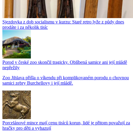
Sjezdovka z dob socialismu v kurzu: Staré retro lyže z půdy dnes
prodáte i za několik tisíc
Porod v české zoo skončil tragicky. Oblíbená samice ani její mládě
nepřežily
Zoo Jihlava přišla o víkendu při komplikovaném porodu o chovnou
samici zebry Burchellovy i její mládě.
Porcelánové mince mají cenu tisíců korun, lidé je přitom považují za
hračky pro děti a vyhazují