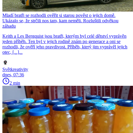
Mladí bratři se rozhodli ověřit si starou pověst o jejich domě.
Ukázalo se, že strčili nos tam, kam neměli. Rozluštili odvěkou
záhadu
Keith a Les Bergquist jsou bratři, kterým byl celé dětství vyprávěn
jeden příběh. Ten byl v jejich rodině znám po generace a oni se
rozhodli, že ověří jeho pravdivost. Příběh, který jim vyprávěl jejich
otec, [...]...
Světkreativity
dnes, 07:36
2 min