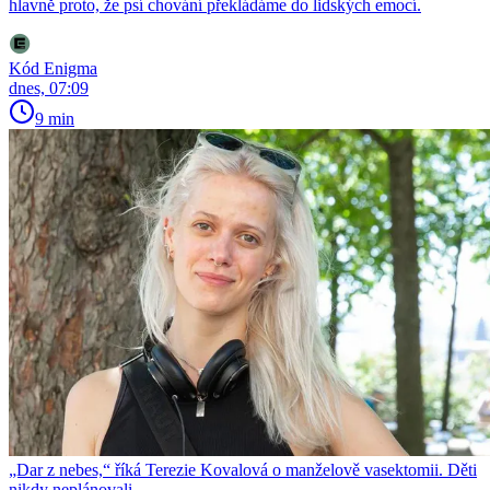
hlavně proto, že psí chování překládáme do lidských emocí.
Kód Enigma
dnes, 07:09
9 min
„Dar z nebes,“ říká Terezie Kovalová o manželově vasektomii. Děti
nikdy neplánovali