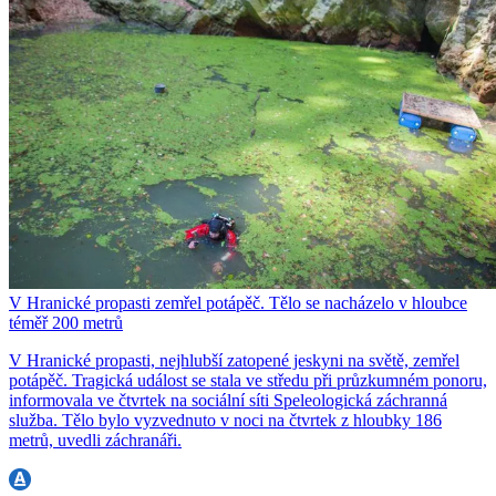
V Hranické propasti zemřel potápěč. Tělo se nacházelo v hloubce
téměř 200 metrů
V Hranické propasti, nejhlubší zatopené jeskyni na světě, zemřel
potápěč. Tragická událost se stala ve středu při průzkumném ponoru,
informovala ve čtvrtek na sociální síti Speleologická záchranná
služba. Tělo bylo vyzvednuto v noci na čtvrtek z hloubky 186
metrů, uvedli záchranáři.