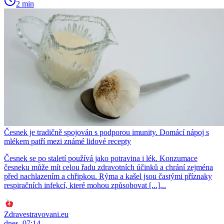
2 min
Česnek je tradičně spojován s podporou imunity. Domácí nápoj s
mlékem patří mezi známé lidové recepty
Česnek se po staletí používá jako potravina i lék. Konzumace
česneku může mít celou řadu zdravotních účinků a chrání zejména
před nachlazením a chřipkou. Rýma a kašel jsou častými příznaky
respiračních infekcí, které mohou způsobovat [...]...
Zdravestravovani.eu
dnes, 07:14