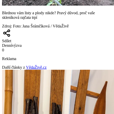
Blednou vám listy a plody nikde? Pravý důvod, proč vaše
skleníková rajčata trpí
Zdroj
:
Foto: Jana Šrámčíková / VědaŽivě
Sdílet
Denní
výzva
0
Reklama
Další články z
VědaŽivě.cz