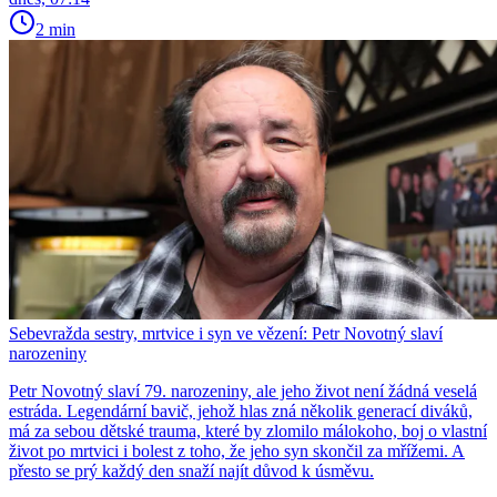
2 min
Sebevražda sestry, mrtvice i syn ve vězení: Petr Novotný slaví
narozeniny
Petr Novotný slaví 79. narozeniny, ale jeho život není žádná veselá
estráda. Legendární bavič, jehož hlas zná několik generací diváků,
má za sebou dětské trauma, které by zlomilo málokoho, boj o vlastní
život po mrtvici i bolest z toho, že jeho syn skončil za mřížemi. A
přesto se prý každý den snaží najít důvod k úsměvu.