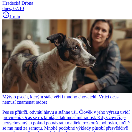
Hradecká Drbna
dnes, 07:10
1 min
Mýty o psech, kterým stále věří i mnoho chovatelů. Vrtící ocas
nemusí znamenat radost
Pes se přikrčí, odvrátí hlavu a stáhne uši. Člověk v jeho výrazu uvidí
provinění. Ocas se rozkmitá, a tak musí mít radost. Když zavrčí, je
nevychovaný, a pokud po návratu majitele rozkouše pohovku, určitě
se mu mstí za samotu. Mnohé podobné výklady působí přesvědčivě