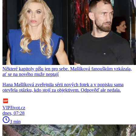
Některé kapitoly píšu jen pro sebe. Mašlíková fanouškům vzkázala,
ať se na nového muže neptají
Hana Mašlíková zveřejnila sérii nových fotek a v popisku sama
otevřela otázku, kdo stojí za objektivem. Odpověď ale nedala.
VIPživot.cz
dnes, 07:28
3 min