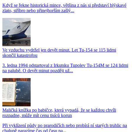
Když se řekne historická mince, většina z nás si představí blýskavé
zlato, stříbro nebo přinejhorším zašlý...
Ve vzduchu vydržel jen devět minut. Let Tu-154 se 115 lidmi
skončil katastrofou
3. ledna 1994 odstartoval z Irkutsku Tupolev Tu-154M se 124 lidmi
na palubě. O devět minut později už...
Maličká knížka po babičce, která vypadá, že se každou chvíli
rozpadne, může mít cenu tisíců korun
Při vyklízení půdy po prarodičích nebo probírá ní starých truhlic na
chalupě narazíme čas od času na...