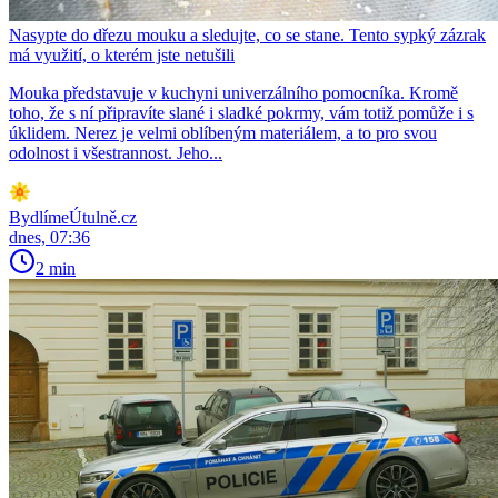
Nasypte do dřezu mouku a sledujte, co se stane. Tento sypký zázrak
má využití, o kterém jste netušili
Mouka představuje v kuchyni univerzálního pomocníka. Kromě
toho, že s ní připravíte slané i sladké pokrmy, vám totiž pomůže i s
úklidem. Nerez je velmi oblíbeným materiálem, a to pro svou
odolnost i všestrannost. Jeho...
BydlímeÚtulně.cz
dnes, 07:36
2 min