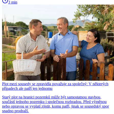
3 min
Plot mezi sousedy se zpravidla považuje za společný: V některých
případech ale patří jen jednomu
Starý plot na hranici pozemků může být samostatnou stavbou,
součástí jednoho pozemku i společnou rozhradou. Před výměnou
nebo opravou se vyplatí zjistit, komu patří, jinak se sousedský spor
snadno prodraží.