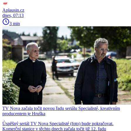
Aplausin.cz
dnes, 07:13
3 min
TV Nova začala točit novou řadu seriálu Specialisté, kreativním
producentem je Hruška
Úspěšný seriál TV Nova Specialisté (foto) bude pokračovat.
Komerční stanice v těchto dnech začala točit již 12. řadu