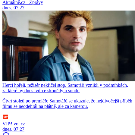
Aktuálně.cz - Zprávy
dnes, 07:27
Herci hořeli, režisér nekřičel stop. Samotáři vznikli v podmínkách,
za které by dnes tvůrce skončily u soudu
Čtvrt století po premiéře Samotářů se ukazuje, že nejdivočejší příběh
filmu se neodehrál na plátně, ale za kamerou.
VIPživot.cz
dnes, 07:27