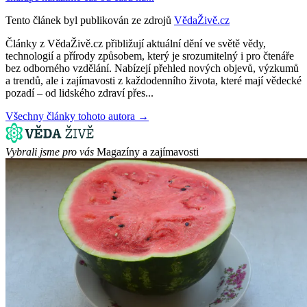
Tento článek byl publikován ze zdrojů
VědaŽivě.cz
Články z VědaŽivě.cz přibližují aktuální dění ve světě vědy,
technologií a přírody způsobem, který je srozumitelný i pro čtenáře
bez odborného vzdělání. Nabízejí přehled nových objevů, výzkumů
a trendů, ale i zajímavosti z každodenního života, které mají vědecké
pozadí – od lidského zdraví přes...
Všechny články tohoto autora →
Vybrali jsme pro vás
Magazíny a zajímavosti