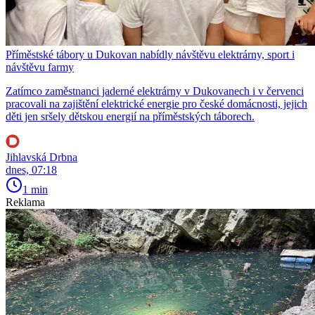
Příměstské tábory u Dukovan nabídly návštěvu elektrárny, sport i
návštěvu farmy
Zatímco zaměstnanci jaderné elektrárny v Dukovanech i v červenci
pracovali na zajištění elektrické energie pro české domácnosti, jejich
děti jen sršely dětskou energií na příměstských táborech.
Jihlavská Drbna
dnes, 07:18
1 min
Reklama