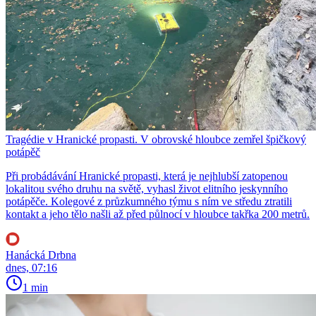
Tragédie v Hranické propasti. V obrovské hloubce zemřel špičkový
potápěč
Při probádávání Hranické propasti, která je nejhlubší zatopenou
lokalitou svého druhu na světě, vyhasl život elitního jeskynního
potápěče. Kolegové z průzkumného týmu s ním ve středu ztratili
kontakt a jeho tělo našli až před půlnocí v hloubce takřka 200 metrů.
Hanácká Drbna
dnes, 07:16
1 min