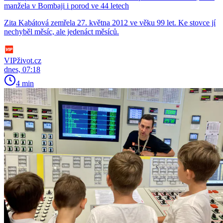
manžela v Bombaji i porod ve 44 letech
Zita Kabátová zemřela 27. května 2012 ve věku 99 let. Ke stovce jí
nechyběl měsíc, ale jedenáct měsíců.
VIPživot.cz
dnes, 07:18
4 min