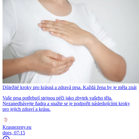
Důležité kroky pro krásná a zdravá prsa. Každá žena by je měla znát
Vaše prsa potřebují stejnou péči jako zbytek vašeho těla.
Nezanedbávejte ňadra a snažte se je podpořit následujícími kroky
pro jejich zdraví a krásu.
Krasnezeny.eu
dnes, 07:15