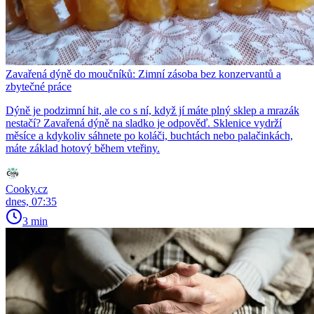
Zavařená dýně do moučníků: Zimní zásoba bez konzervantů a
zbytečné práce
Dýně je podzimní hit, ale co s ní, když jí máte plný sklep a mrazák
nestačí? Zavařená dýně na sladko je odpověď. Sklenice vydrží
měsíce a kdykoliv sáhnete po koláči, buchtách nebo palačinkách,
máte základ hotový během vteřiny.
Cooky.cz
dnes, 07:35
3 min