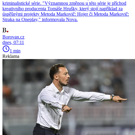
kriminalistické série. "Významnou změnou u této série je příchod
kreativního producenta Tomáše Hrušky, který stojí například za
úspěšnými projekty Metoda Markovič: Hojer či Metoda Markovič:
Straka na Oneplay," informovala Nova.
Borovan.cz
dnes, 07:11
1 min
Reklama