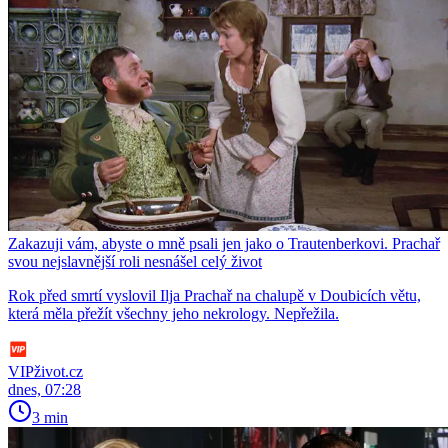
Zakazuji vám, abyste o mně psali jen jako o Trautenberkovi. Prachař
svou nejslavnější roli nesnášel celý život
Rok před smrtí vyslovil Ilja Prachař na chalupě v Doubicích větu,
která měla přežít všechny jeho nekrology. Nepřežila.
VIPživot.cz
dnes, 07:28
3 min