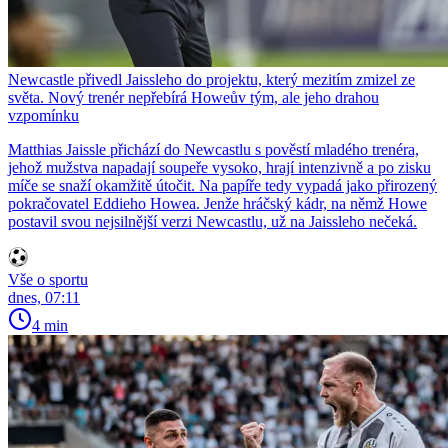
Newcastle přivedl Jaissleho do projektu, který mezitím zmizel ze
světa. Nový trenér nepřebírá Howeův tým, ale jeho drahou
vzpomínku
Matthias Jaissle přichází do Newcastlu s pověstí mladého trenéra,
jehož mužstva napadají soupeře vysoko, hrají intenzivně a po zisku
míče se snaží okamžitě útočit. Na papíře tedy vypadá jako přirozený
pokračovatel Eddieho Howea. Jenže hráčský kádr, na němž Howe
postavil svou nejsilnější verzi Newcastlu, už na Jaissleho nečeká.
Vše o sportu
dnes, 07:11
4 min