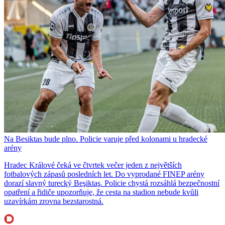
Na Besiktas bude plno. Policie varuje před kolonami u hradecké
arény
Hradec Králové čeká ve čtvrtek večer jeden z největších
fotbalových zápasů posledních let. Do vyprodané FINEP arény
dorazí slavný turecký Beşiktaş. Policie chystá rozsáhlá bezpečnostní
opatření a řidiče upozorňuje, že cesta na stadion nebude kvůli
uzavírkám zrovna bezstarostná.