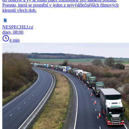
Pomstu, která se promění v jeden z nejvýdělečnějších filmových
klenotů všech dob.
NESPECHEJ.cz
dnes, 08:00
4 min