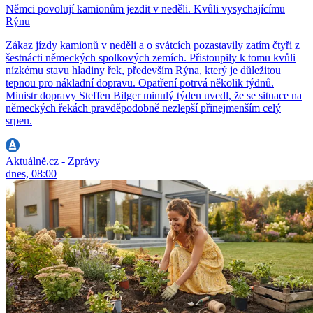
Němci povolují kamionům jezdit v neděli. Kvůli vysychajícímu
Rýnu
Zákaz jízdy kamionů v neděli a o svátcích pozastavily zatím čtyři z
šestnácti německých spolkových zemích. Přistoupily k tomu kvůli
nízkému stavu hladiny řek, především Rýna, který je důležitou
tepnou pro nákladní dopravu. Opatření potrvá několik týdnů.
Ministr dopravy Steffen Bilger minulý týden uvedl, že se situace na
německých řekách pravděpodobně nezlepší přinejmenším celý
srpen.
Aktuálně.cz - Zprávy
dnes, 08:00