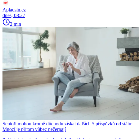
Aplausin.cz
dnes, 08:27
2 min
Senioři mohou kromě důchodu získat dalších 5 příspěvků od státu:
Mnozí je přitom vůbec nečerpají