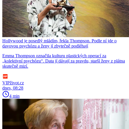
Hollywood je posedlý mládím, řekla Thompson. Podle ní jde o
davovou psychózu a ženy jí zbytečně podléhají
Emma Thompson označila kulturu plastických operací za
„kolektivní psychózu“. Data jí dávají za pravdu, starší ženy z plátna
skutečně mizí.
VIPživot.cz
dnes, 08:28
4 min