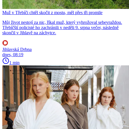
Muž v Třebíči chtěl skočit z mostu, měl přes tři promile
Můj život nestojí za nic, říkal muž, který vyhrožoval sebevraždou.
Třebíčští policisté ho zachránili v neděli 9. srpna večer, následně
skončil v Jihlavě na záchytce.
Jihlavská Drbna
dnes, 08:19
1 min