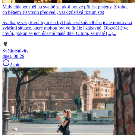
Malý chlapec měl na svatbě za úkol pouze přinést prsteny. Z toho,
co během 10 vteřin předvedl, však zůstává rozum stát
Svatba je věc, která by měla být brána vážně. Občas ji ale doprovází
zvláštní situace, které mohou být ve finále i zábavné. Obzvláště ve
chvíli, pokud se jich účastní malé dítě. O tom, že malé [...]...
Světkreativity
dnes, 08:29
2 min