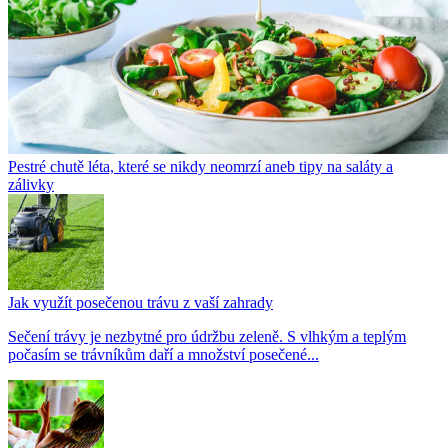
Pestré chutě léta, které se nikdy neomrzí aneb tipy na saláty a
zálivky
Jak využít posečenou trávu z vaší zahrady
Sečení trávy je nezbytné pro údržbu zeleně. S vlhkým a teplým
počasím se trávníkům daří a množství posečené...