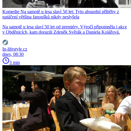
Komedie Na samotě u lesa slaví 50 let: Tyto absurdní příběhy z
natáčení většina fanoušků nikdy neslyšela
Na samotě u lesa slaví 50 let od premiéry. Výročí připomněla i akce
v Obděnicích, kam dorazili Zdeněk Svěrák a Daniela Kolářová.
In-lifestyle.cz
dnes, 08:30
3 min