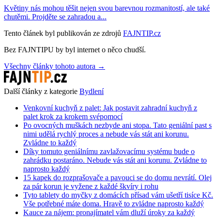
Květiny nás mohou těšit nejen svou barevnou rozmanitostí, ale také
chutěmi. Projděte se zahradou a...
Tento článek byl publikován ze zdrojů
FAJNTIP.cz
Bez FAJNTIPU by byl internet o něco chudší.
Všechny články tohoto autora →
Další články z kategorie
Bydlení
Venkovní kuchyň z palet: Jak postavit zahradní kuchyň z
palet krok za krokem svépomocí
Po ovocných muškách nezbyde ani stopa. Tato geniální past s
nimi udělá rychlý proces a nebude vás stát ani korunu.
Zvládne to každý
Díky tomuto geniálnímu zavlažovacímu systému bude o
zahrádku postaráno. Nebude vás stát ani korunu. Zvládne to
naprosto každý
15 kapek do rozprašovače a pavouci se do domu nevrátí. Olej
za pár korun je vyžene z každé škvíry i rohu
Tyto tablety do myčky z domácích přísad vám ušetří tisíce Kč.
Vše potřebné máte doma. Hravě to zvládne naprosto každý
Kauce za nájem: pronajímatel vám dluží úroky za každý