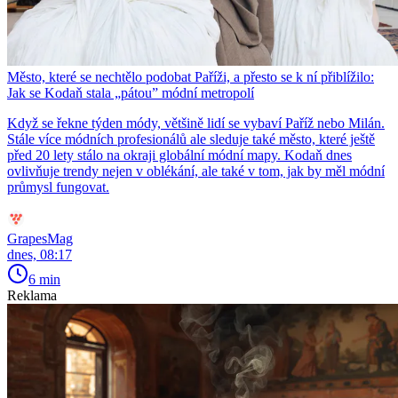
Město, které se nechtělo podobat Paříži, a přesto se k ní přiblížilo:
Jak se Kodaň stala „pátou” módní metropolí
Když se řekne týden módy, většině lidí se vybaví Paříž nebo Milán.
Stále více módních profesionálů ale sleduje také město, které ještě
před 20 lety stálo na okraji globální módní mapy. Kodaň dnes
ovlivňuje trendy nejen v oblékání, ale také v tom, jak by měl módní
průmysl fungovat.
GrapesMag
dnes, 08:17
6 min
Reklama