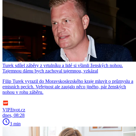
Turek sdílel záběry z vrtulníku a lidé si všimli ženských nohou.
Tajemnou dámu bych zachoval tajemnou, vzkázal
Filip Turek vyrazil do Moravskoslezského kraje mluvit o průmyslu a
emisních pecích. Veřejnost ale zaujalo něco jiného, pár ženských
nohou v rohu záběru.
VIPživot.cz
dnes, 08:28
3 min