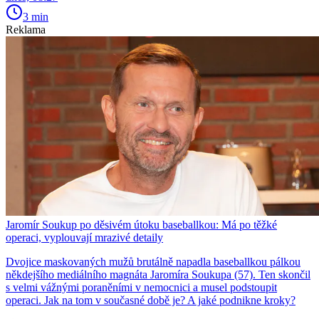
3 min
Reklama
Jaromír Soukup po děsivém útoku baseballkou: Má po těžké
operaci, vyplouvají mrazivé detaily
Dvojice maskovaných mužů brutálně napadla baseballkou pálkou
někdejšího mediálního magnáta Jaromíra Soukupa (57). Ten skončil
s velmi vážnými poraněními v nemocnici a musel podstoupit
operaci. Jak na tom v současné době je? A jaké podnikne kroky?