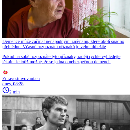
Demence může začínat nenápadnými změnami, které okolí snadno
přehlédne. Včasné rozpoznání příznaků je velmi důležité
Pokud na sobě rozpoznáte tyto příznaky, raději rychle vyhledejte
lékaře. Je totiž možné, že se jedná o nebezpečnou demenci.
Zdravestravovani.eu
dnes, 08:28
2 min