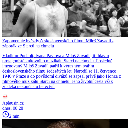
Zapomenuté hvězdy československého filmu: Miloš Zavadil -
záporák ze Starců na chmelu
Vladimír Pucholt, Ivana Pavlová a Miloš Zavadil, tři hlavní
protagonisté kultovního muzikálu Starci na chmelu. Posledně
jmenovaný Miloš Zavadil patřil k výrazným tvářím
československého filmu šedesátých let. Narodil se 11. července
1940 v Praze a do povědomí diváků se zapsal právě jako Honza z
filmového muzikálu Starci na chmelu. Jeho životní cesta však
zdaleka nekončila u herectví.
Aplausin.cz
dnes, 08:28
2 min