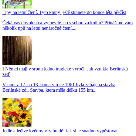
Tipy na letní čtení. Tyto knihy ještě stihnete do konce léta přečíst
Čeká vás dovolená a vy nevíte, co s sebou za knihu? Přinášíme vám
několik tipů na letní nenáročné čtení,...
I Němci mají v srpnu jedno tragické výročí: Jak vznikla Berlínská
zeď
V noci z 12. na 13. srpna v roce 1961 byla zahájena stavba
Berlínské zdi. Stavba, která měla délku 155 km...
Jedlé a léčivé květiny v zahradě. Jak si je snadno vypěstovat