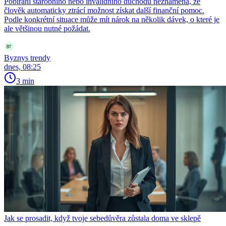
Pobírání starobního nebo invalidního důchodu neznamená, že
člověk automaticky ztrácí možnost získat další finanční pomoc.
Podle konkrétní situace může mít nárok na několik dávek, o které je
ale většinou nutné požádat.
Byznys trendy
dnes, 08:25
3 min
Jak se prosadit, když tvoje sebedůvěra zůstala doma ve sklepě