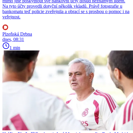
mimo jiné poskytnout své bankovní účty dosud neznámým lidem.
Na tyto účty provedli dotyční několik vkladů. Právě fotografie u
bankomatu teď policie zveřejnila a obrací se s prosbou o pomoc i na
veřejnost.
Plzeňská Drbna
dnes, 08:31
1 min