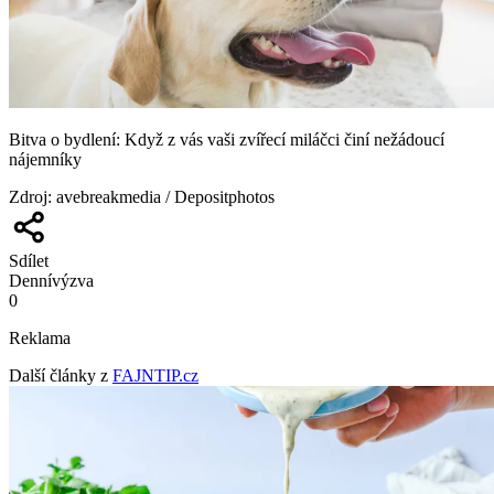
Bitva o bydlení: Když z vás vaši zvířecí miláčci činí nežádoucí
nájemníky
Zdroj
:
avebreakmedia / Depositphotos
Sdílet
Denní
výzva
0
Reklama
Další články z
FAJNTIP.cz