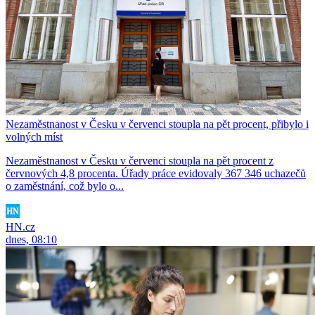
Nezaměstnanost v Česku v červenci stoupla na pět procent, přibylo i
volných míst
Nezaměstnanost v Česku v červenci stoupla na pět procent z
červnových 4,8 procenta. Úřady práce evidovaly 367 346 uchazečů
o zaměstnání, což bylo o...
HN.cz
dnes, 08:10