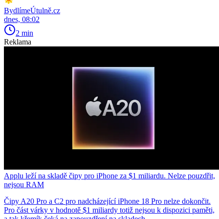
BydlímeÚtulně.cz
dnes, 08:02
2 min
Reklama
Applu leží na skladě čipy pro iPhone za $1 miliardu. Nelze pouzdřit,
nejsou RAM
Čipy A20 Pro a C2 pro nadcházející iPhone 18 Pro nelze dokončit.
Pro část várky v hodnotě $1 miliardy totiž nejsou k dispozici paměti,
a tak křemík čeká na zapouzdření na skladech…