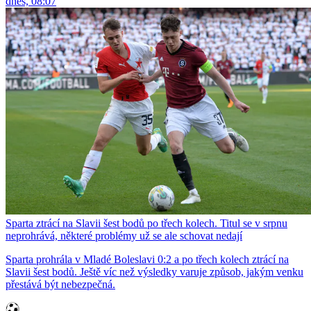
dnes, 08:07
Sparta ztrácí na Slavii šest bodů po třech kolech. Titul se v srpnu
neprohrává, některé problémy už se ale schovat nedají
Sparta prohrála v Mladé Boleslavi 0:2 a po třech kolech ztrácí na
Slavii šest bodů. Ještě víc než výsledky varuje způsob, jakým venku
přestává být nebezpečná.