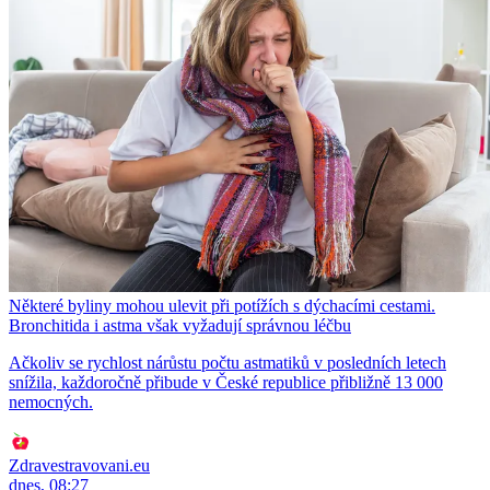
Některé byliny mohou ulevit při potížích s dýchacími cestami.
Bronchitida i astma však vyžadují správnou léčbu
Ačkoliv se rychlost nárůstu počtu astmatiků v posledních letech
snížila, každoročně přibude v České republice přibližně 13 000
nemocných.
Zdravestravovani.eu
dnes, 08:27