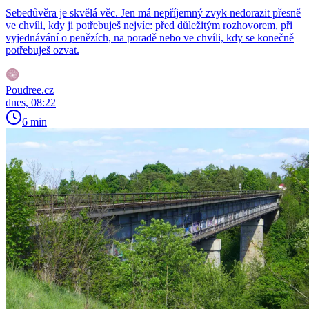
Sebedůvěra je skvělá věc. Jen má nepříjemný zvyk nedorazit přesně
ve chvíli, kdy ji potřebuješ nejvíc: před důležitým rozhovorem, při
vyjednávání o penězích, na poradě nebo ve chvíli, kdy se konečně
potřebuješ ozvat.
Poudree.cz
dnes, 08:22
6 min