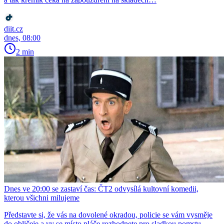
diit.cz
dnes, 08:00
2 min
Dnes ve 20:00 se zastaví čas: ČT2 odvysílá kultovní komedii,
kterou všichni milujeme
Představte si, že vás na dovolené okradou, policie se vám vysměje
do obličeje a vy se místo pláče rozhodnete pro sladkou pomstu.