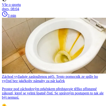
Vše o sportu
dnes, 08:04
3 min
Záchod vyžaduje zaslouženou péči. Tento pomocník ze spíže ho
vyčistí bez jakékoliv námahy za pár kaček
Prostor pod záchodovým prkénkem představuje těžko přístupné
zákoutí, které se velmi špatně čistí. Se správným postupem to tak ale
být nemusí.