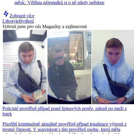
měsíc. Většina nájemníků si o ně nikdy neřekne
Zobrazit více
Lifestyle
Bydlení
Vybrali jsme pro vás
Magazíny a zajímavosti
Policisté prověřují případ praní špinavých peněz, pátrají po muži z
fotek
Plzeňští kriminalisté aktuálně prověřují případ legalizace výnosů z
trestné činnosti. V souvislosti s tím prověřují osobu, která měla