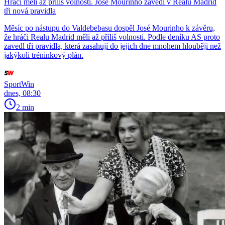
Hráči měli až příliš volnosti. José Mourinho zavedl v Realu Madrid
tři nová pravidla
Měsíc po nástupu do Valdebebasu dospěl José Mourinho k závěru,
že hráči Realu Madrid měli až příliš volnosti. Podle deníku AS proto
zavedl tři pravidla, která zasahují do jejich dne mnohem hlouběji než
jakýkoli tréninkový plán.
SportWin
dnes, 08:30
2 min