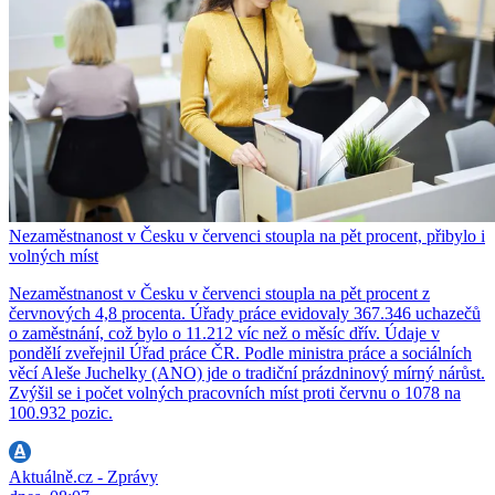
Nezaměstnanost v Česku v červenci stoupla na pět procent, přibylo i
volných míst
Nezaměstnanost v Česku v červenci stoupla na pět procent z
červnových 4,8 procenta. Úřady práce evidovaly 367.346 uchazečů
o zaměstnání, což bylo o 11.212 víc než o měsíc dřív. Údaje v
pondělí zveřejnil Úřad práce ČR. Podle ministra práce a sociálních
věcí Aleše Juchelky (ANO) jde o tradiční prázdninový mírný nárůst.
Zvýšil se i počet volných pracovních míst proti červnu o 1078 na
100.932 pozic.
Aktuálně.cz - Zprávy