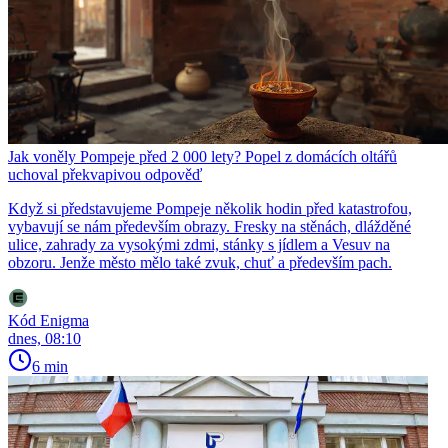
Jak voněly Pompeje před 2 000 lety? Popel z domácích oltářů
uchoval překvapivou odpověď
Když si představujeme Pompeje několik hodin před katastrofou,
vybavují se nám především obrazy. Fresky na stěnách, dlážděné
ulice, zahrady za vysokými zdmi, stánky s jídlem a Vesuv na
obzoru. Jenže město mělo také zvuk, chuť a především pach.
Kód Enigma
dnes, 08:10
6 min