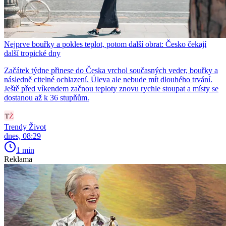
Nejprve bouřky a pokles teplot, potom další obrat: Česko čekají
další tropické dny
Začátek týdne přinese do Česka vrchol současných veder, bouřky a
následně citelné ochlazení. Úleva ale nebude mít dlouhého trvání.
Ještě před víkendem začnou teploty znovu rychle stoupat a místy se
dostanou až k 36 stupňům.
Trendy Život
dnes, 08:29
1 min
Reklama