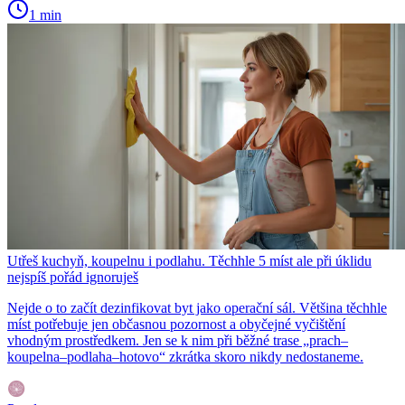
1 min
Utřeš kuchyň, koupelnu i podlahu. Těchhle 5 míst ale při úklidu
nejspíš pořád ignoruješ
Nejde o to začít dezinfikovat byt jako operační sál. Většina těchhle
míst potřebuje jen občasnou pozornost a obyčejné vyčištění
vhodným prostředkem. Jen se k nim při běžné trase „prach–
koupelna–podlaha–hotovo“ zkrátka skoro nikdy nedostaneme.