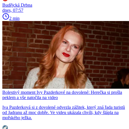
Budějcká Drbna
dnes, 07:57
2 min
Bolestivý moment Ivy Pazderkové na dovolené: Herečka si prošla
peklem a vše natočila na video
Iva Pazderková si z dovolené odvezla zážitek, který zná řada turistů
od Jadranu až moc dobře. Ve videu ukázala chvíli, kdy šlápla na
mořského ježka.