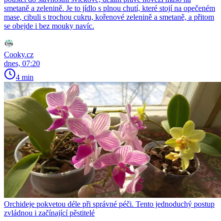
smetaně a zelenině. Je to jídlo s plnou chutí, které stojí na opečeném
mase, cibuli s trochou cukru, kořenové zelenině a smetaně, a přitom
se obejde i bez mouky navíc.
Cooky.cz
dnes, 07:20
4 min
Orchideje pokvetou déle při správné péči. Tento jednoduchý postup
zvládnou i začínající pěstitelé