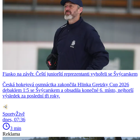
Fiasko na závěr. Čeští juniorští reprezentanti vyhořeli se Švýcarskem
Česká hokejová osmnáctka zakončila Hlinka Gretzky Cup 2026
debaklem 1:5 se Švýcarskem a obsadila konečné 6. místo, nejhorší
výsledek za poslední tři roky.
SportyŽivě
dnes, 07:36
3 min
Reklama