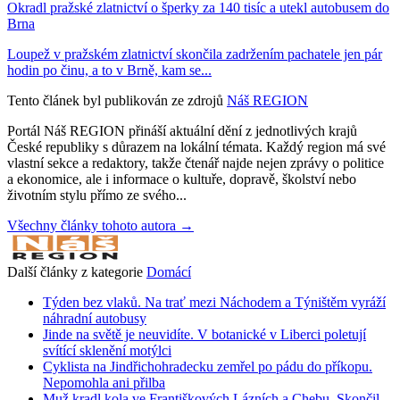
Okradl pražské zlatnictví o šperky za 140 tisíc a utekl autobusem do
Brna
Loupež v pražském zlatnictví skončila zadržením pachatele jen pár
hodin po činu, a to v Brně, kam se...
Tento článek byl publikován ze zdrojů
Náš REGION
Portál Náš REGION přináší aktuální dění z jednotlivých krajů
České republiky s důrazem na lokální témata. Každý region má své
vlastní sekce a redaktory, takže čtenář najde nejen zprávy o politice
a ekonomice, ale i informace o kultuře, dopravě, školství nebo
životním stylu přímo ze svého...
Všechny články tohoto autora →
Další články z kategorie
Domácí
Týden bez vlaků. Na trať mezi Náchodem a Týništěm vyráží
náhradní autobusy
Jinde na světě je neuvidíte. V botanické v Liberci poletují
svítící sklenění motýlci
Cyklista na Jindřichohradecku zemřel po pádu do příkopu.
Nepomohla ani přilba
Muž kradl kola ve Františkových Lázních a Chebu. Skončil