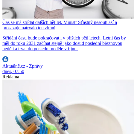
Čas se má střídat dalších pět let. Ministr Šťastný nesouhlasí a
prosazuje natrvalo ten zimní
Střídání času bude pokračovat i v příštích pěti letech. Letní čas by
měl do roku 2031 začínat stejně jako dosud poslední březnovou
neděli a trvat do poslední neděle v říjnu.
Aktuálně.cz - Zprávy
dnes, 07:50
Reklama