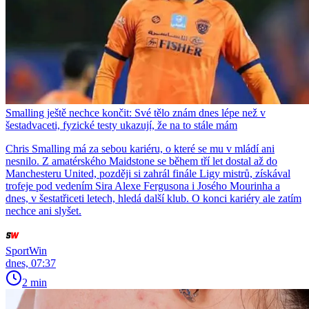
Smalling ještě nechce končit: Své tělo znám dnes lépe než v
šestadvaceti, fyzické testy ukazují, že na to stále mám
Chris Smalling má za sebou kariéru, o které se mu v mládí ani
nesnilo. Z amatérského Maidstone se během tří let dostal až do
Manchesteru United, později si zahrál finále Ligy mistrů, získával
trofeje pod vedením Sira Alexe Fergusona i Josého Mourinha a
dnes, v šestatřiceti letech, hledá další klub. O konci kariéry ale zatím
nechce ani slyšet.
SportWin
dnes, 07:37
2 min