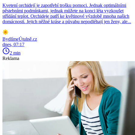
Kvetení orchidejí je zapotřebí trošku pomoci. Jednak optimálními
pěstebními podmínkami, jednak můžete na konci léta vyzkoušet
střídání teplot. Orchideje patří ke květinové výzdobě mnoha našich
domácností. Jejich něžné kráse a půvabu nepodléhají jen ženy, ale...
BydlímeÚtulně.cz
dnes, 07:17
2 min
Reklama