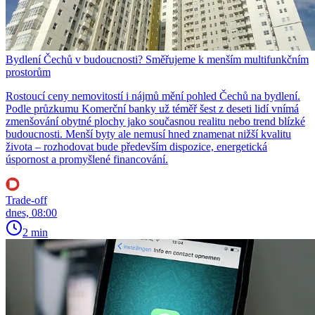
Bydlení Čechů v budoucnosti? Směřujeme k menším multifunkčním
prostorům
Rostoucí ceny nemovitostí i nájmů mění pohled Čechů na bydlení.
Podle průzkumu Komerční banky už téměř šest z deseti lidí vnímá
zmenšování obytné plochy jako současnou realitu nebo trend blízké
budoucnosti. Menší byty ale nemusí hned znamenat nižší kvalitu
života – rozhodovat bude především dispozice, energetická
úspornost a promyšlené financování.
Trade-off
dnes, 08:00
2 min