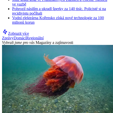
ve vazbě
Pohrozil násilím a ukradl šperky za 140 tisíc. Policisté si na
recidivistu počíhali
Vodní elektrárna Kořensko získá nové technologie za 100
milionů korun
Zobrazit více
Zprávy
Domácí
Regionální
Vybrali jsme pro vás
Magazíny a zajímavosti