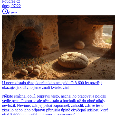
Poudree.cz
dnes, 07:22
6 min
U pece zůstalo těsto, které nikdo neupekl. O 8.600 let později
ukazuje, jak dávno jsme znali kváskování
Někdo smíchal obilí, připravil těsto, nechal ho pracovat a položil
vedle pece. Potom se ale něco stalo a bochník už do ohně nikdy
nevložil. Nevíme, zda jej pekař zapomněl, zahodil, zda se těsto
zkazilo nebo jeho přípravu přerušila úplně obyčejná událost, která
před 8 600 lety nestála nikomu za zaznamenání.