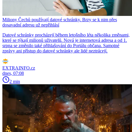
Miliony Čechů používají datové schránky. Brzy se k nim přes
dosavadní adresu už nepřihlásí
Datové schránky procházejí během letošního léta několika změnami,
které se týkají milionů uživatelů. Nová je internetová adresa a od 1.
srpna se změnilo také přihlašování do Portálu občana. Samotné
zprávy ani přístup do datové schránky ale lidé neztrácejí.
EXTRAINFO.cz
dnes, 07:08
2 min