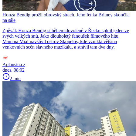
Honza Bendig prožil obrovský strach. Jeho fenka Britney skončila
na sále
Zpěvák Honza Bendig si během dovolené v Řecku splnil jeden ze
svých velkých snů. Jako dlouholetý fanoušek filmového hitu
Mamma Mia! navštívil ostrov Skopelos, kde vznikla většina
venkovních scén slavného muzikálu, a strávil tam dva dny.
Aplausin.cz
dnes, 08:02
2 min