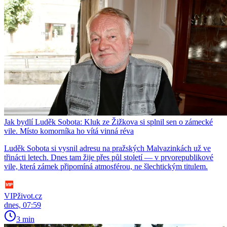
Jak bydlí Luděk Sobota: Kluk ze Žižkova si splnil sen o zámecké
vile. Místo komorníka ho vítá vinná réva
Luděk Sobota si vysnil adresu na pražských Malvazinkách už ve
třinácti letech. Dnes tam žije přes půl století — v prvorepublikové
vile, která zámek připomíná atmosférou, ne šlechtickým titulem.
VIPživot.cz
dnes, 07:59
3 min