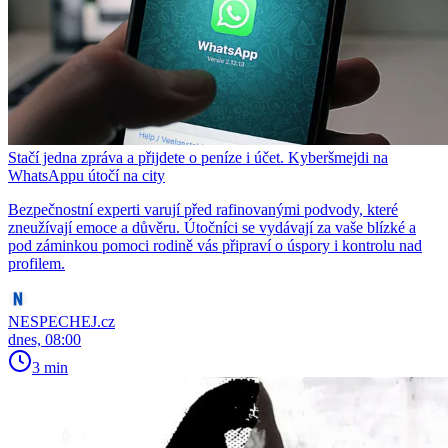
Stačí jedna zpráva a přijdete o peníze i účet. Kyberšmejdi na
WhatsAppu útočí na city
Bezpečnostní experti varují před rafinovanými podvody, které
zneužívají emoce a důvěru. Útočníci se vydávají za vaše blízké a
pod záminkou pomoci rodině vás připraví o úspory i kontrolu nad
profilem.
NESPECHEJ.cz
dnes, 08:00
3 min