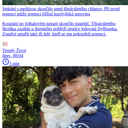
Setkání s medúzou skončilo smrtí třináctiletého chlapce: Při první
pomoci může pomoci běžná kuchyňská surovina
Koupání po fotbalovém turnaji skončilo tragédií. Třináctiletého
školáka zasáhla u thajského pobřeží prudce jedovatá čtyřhranka.
Zranění utrpěli také tři lidé, kteří se mu pokoušeli pomoci.
Trendy Život
dnes, 08:04
3 min