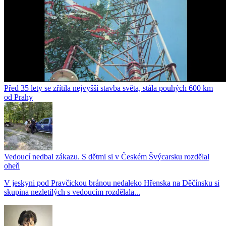
Před 35 lety se zřítila nejvyšší stavba světa, stála pouhých 600 km
od Prahy
Vedoucí nedbal zákazu. S dětmi si v Českém Švýcarsku rozdělal
oheň
V jeskyni pod Pravčickou bránou nedaleko Hřenska na Děčínsku si
skupina nezletilých s vedoucím rozdělala...