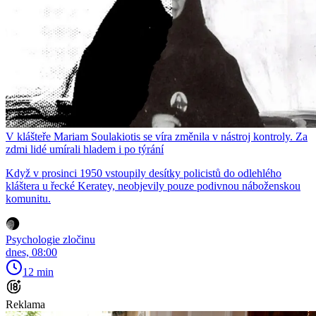
V klášteře Mariam Soulakiotis se víra změnila v nástroj kontroly. Za
zdmi lidé umírali hladem i po týrání
Když v prosinci 1950 vstoupily desítky policistů do odlehlého
kláštera u řecké Keratey, neobjevily pouze podivnou náboženskou
komunitu.
Psychologie zločinu
dnes, 08:00
12 min
Reklama