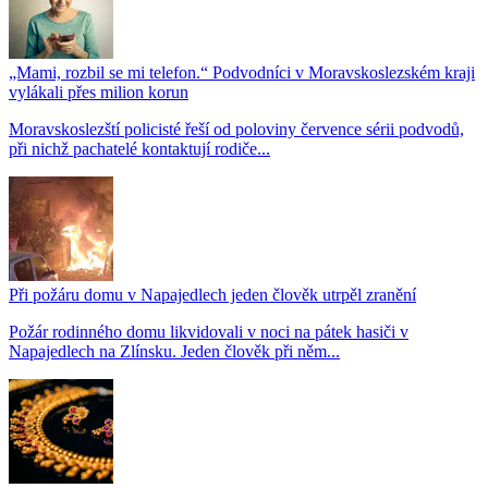
„Mami, rozbil se mi telefon.“ Podvodníci v Moravskoslezském kraji
vylákali přes milion korun
Moravskoslezští policisté řeší od poloviny července sérii podvodů,
při nichž pachatelé kontaktují rodiče...
Při požáru domu v Napajedlech jeden člověk utrpěl zranění
Požár rodinného domu likvidovali v noci na pátek hasiči v
Napajedlech na Zlínsku. Jeden člověk při něm...