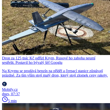
Dron za 125 tisíc Kč odřízl Krym, Rusové ho zaboha neumí
sestřelit. Postavil ho bývalý šéf Googlu
Na Krymu se prodává benzín na příděl a čerpací stanice zůstávají
prázdné. Za tím vším stojí malý dron, který stojí zlomek ceny rakety.
Mobify.cz
dnes, 07:37
5 min