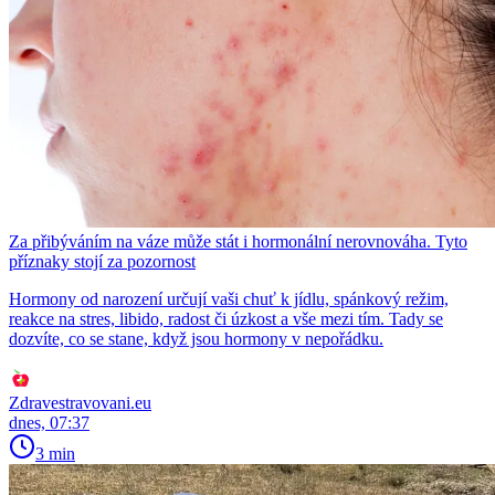
Za přibýváním na váze může stát i hormonální nerovnováha. Tyto
příznaky stojí za pozornost
Hormony od narození určují vaši chuť k jídlu, spánkový režim,
reakce na stres, libido, radost či úzkost a vše mezi tím. Tady se
dozvíte, co se stane, když jsou hormony v nepořádku.
Zdravestravovani.eu
dnes, 07:37
3 min