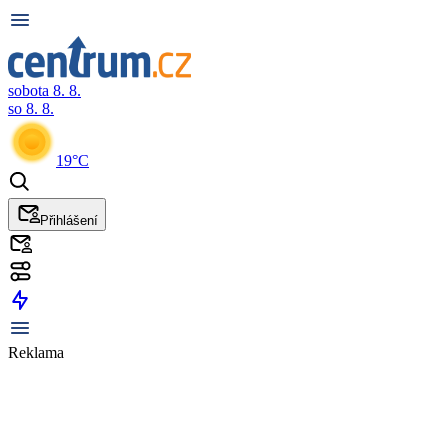
sobota 8. 8.
so 8. 8.
19°C
Přihlášení
Reklama