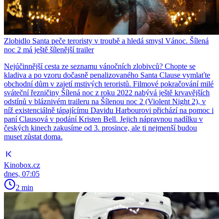
Zlobidlo Santa peče teroristy v troubě a hledá smysl Vánoc. Šílená
noc 2 má ještě šílenější trailer
Nejúčinnější cesta ze seznamu vánočních zlobivců? Chopte se
kladiva a po vzoru dočasně penalizovaného Santa Clause vymlaťte
obchodní dům v zajetí mstivých teroristů. Filmové pokračování milé
sváteční řezničiny Šílená noc z roku 2022 nabývá ještě krvavějších
odstínů v bláznivém traileru na Šílenou noc 2 (Violent Night 2), v
níž existenciálně tápajícímu Davidu Harbourovi přichází na pomoc i
paní Clausová v podání Kristen Bell. Jejich nápravnou nadílku v
českých kinech zakusíme od 3. prosince, ale ti nejmenší budou
muset zůstat doma.
Kinobox.cz
dnes, 07:05
2 min