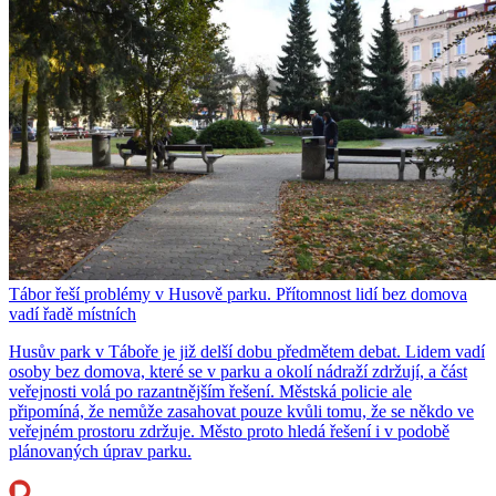
Tábor řeší problémy v Husově parku. Přítomnost lidí bez domova
vadí řadě místních
Husův park v Táboře je již delší dobu předmětem debat. Lidem vadí
osoby bez domova, které se v parku a okolí nádraží zdržují, a část
veřejnosti volá po razantnějším řešení. Městská policie ale
připomíná, že nemůže zasahovat pouze kvůli tomu, že se někdo ve
veřejném prostoru zdržuje. Město proto hledá řešení i v podobě
plánovaných úprav parku.