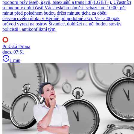
podporu práv leseb, gayů, bisexuálů a trans lidí (LGBT+). Účastníci
se budou v dolní části Václavského náměstí scházet od 10:00, pět
minut před polednem budou držet minutu ticha za oběti
červencového útoku v Berlíně při podobné akci. Ve 12:00 pak
průvod vyrazí na ostrov Štvanice, dohlížet na něj budou stovky
policistů i antikonfliktní tým.
Pražská Drbna
dnes, 07:51
1 min