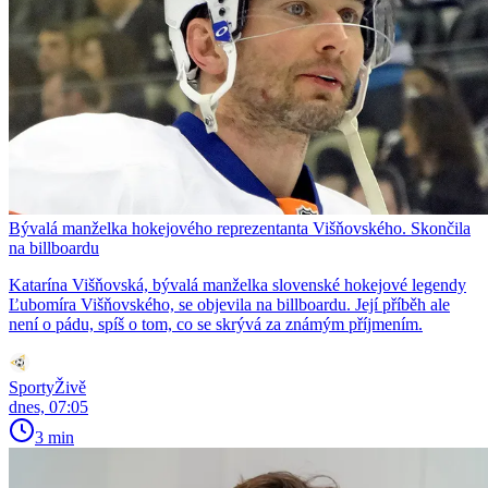
Bývalá manželka hokejového reprezentanta Višňovského. Skončila
na billboardu
Katarína Višňovská, bývalá manželka slovenské hokejové legendy
Ľubomíra Višňovského, se objevila na billboardu. Její příběh ale
není o pádu, spíš o tom, co se skrývá za známým příjmením.
SportyŽivě
dnes, 07:05
3 min