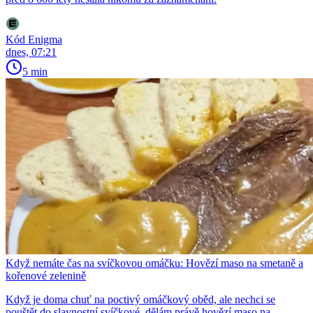
Kód Enigma
dnes, 07:21
5 min
Když nemáte čas na svíčkovou omáčku: Hovězí maso na smetaně a
kořenové zelenině
Když je doma chuť na poctivý omáčkový oběd, ale nechci se
pouštět do slavnostní svíčkové, dělám právě hovězí maso na