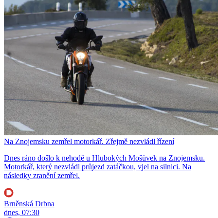
Na Znojemsku zemřel motorkář. Zřejmě nezvládl řízení
Dnes ráno došlo k nehodě u Hlubokých Mošůvek na Znojemsku.
Motorkář, který nezvládl průjezd zatáčkou, vjel na silnici. Na
následky zranění zemřel.
Brněnská Drbna
dnes, 07:30