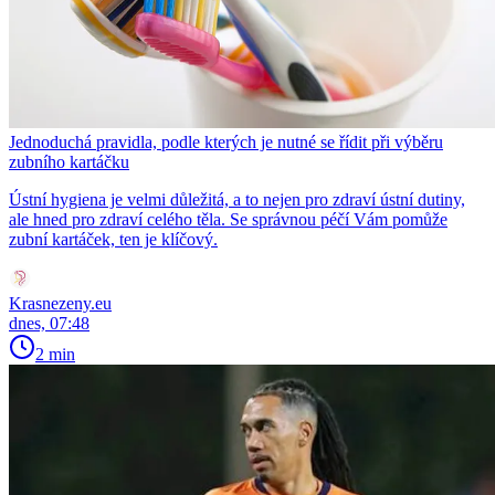
Jednoduchá pravidla, podle kterých je nutné se řídit při výběru
zubního kartáčku
Ústní hygiena je velmi důležitá, a to nejen pro zdraví ústní dutiny,
ale hned pro zdraví celého těla. Se správnou péčí Vám pomůže
zubní kartáček, ten je klíčový.
Krasnezeny.eu
dnes, 07:48
2 min