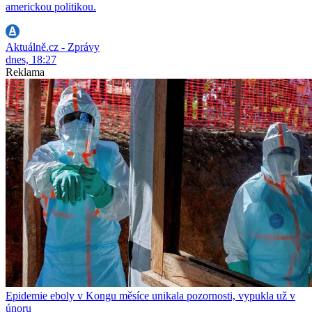
americkou politikou.
Aktuálně.cz - Zprávy
dnes, 18:27
Reklama
Epidemie eboly v Kongu měsíce unikala pozornosti, vypukla už v
únoru