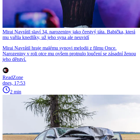
Mirai Navrátil slaví 34. narozeniny jako čerstvý táta. Babička, která
mu vařila knedlíky, už jeho syna ale neuvidí
Mirai Navrátil hraje malému synovi melodii z filmu Once.
Narozeniny v roli otce mu ovšem protnulo loučení se zásadní ženou
jeho dětství.
ReadZone
dnes, 17:53
2 min