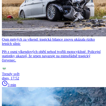
Osm mrtvých za víkend: tragická bilance znovu ukázala riziko
letních silnic
Pět z osmi víkendových obětí nehod tvořili motocyklisté. Policejní
statistiky ukazují, že srpen navazuje na mimořádně tragický
červenec.
Trendy svět
dnes, 17:52
3 min