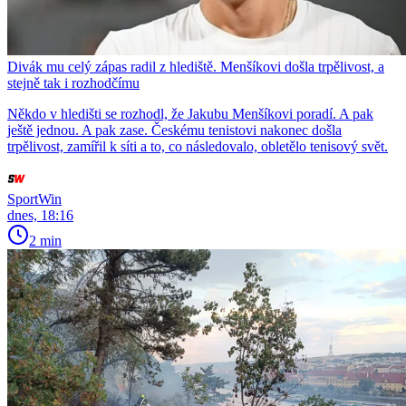
Divák mu celý zápas radil z hlediště. Menšíkovi došla trpělivost, a
stejně tak i rozhodčímu
Někdo v hledišti se rozhodl, že Jakubu Menšíkovi poradí. A pak
ještě jednou. A pak zase. Českému tenistovi nakonec došla
trpělivost, zamířil k síti a to, co následovalo, obletělo tenisový svět.
SportWin
dnes, 18:16
2 min