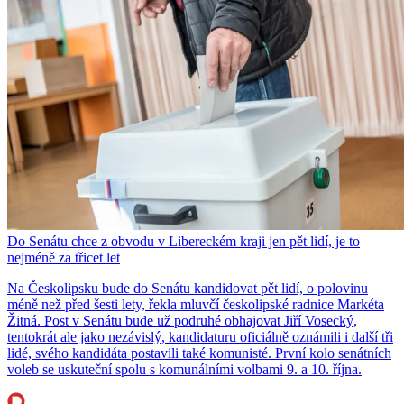
Do Senátu chce z obvodu v Libereckém kraji jen pět lidí, je to
nejméně za třicet let
Na Českolipsku bude do Senátu kandidovat pět lidí, o polovinu
méně než před šesti lety, řekla mluvčí českolipské radnice Markéta
Žitná. Post v Senátu bude už podruhé obhajovat Jiří Vosecký,
tentokrát ale jako nezávislý, kandidaturu oficiálně oznámili i další tři
lidé, svého kandidáta postavili také komunisté. První kolo senátních
voleb se uskuteční spolu s komunálními volbami 9. a 10. října.