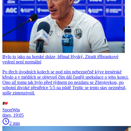
Bylo to jako na horské dráze, hřímal Hyský. Ztratit tříbrankové
vedení není normální
Po třech úvodních kolech se pod ním nebezpečně kýve trenérské
křeslo a v médiích se objevují čím dál častěji spekulace o jeho konci.
Ono už tomu tak bylo před týdnem po nezdaru se Zbrojovkou, po
sobotní divoké přestřelce 5:5 na půdě Teplic se tento stav nezměnil,
spíše zintenzivnil.
SportWin
dnes, 19:05
2 min