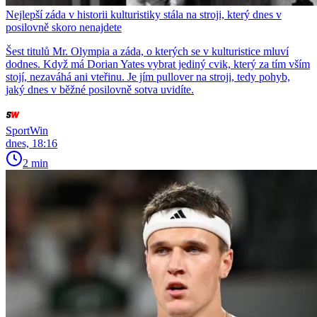
Nejlepší záda v historii kulturistiky stála na stroji, který dnes v
posilovně skoro nenajdete
Šest titulů Mr. Olympia a záda, o kterých se v kulturistice mluví
dodnes. Když má Dorian Yates vybrat jediný cvik, který za tím vším
stojí, nezaváhá ani vteřinu. Je jím pullover na stroji, tedy pohyb,
jaký dnes v běžné posilovně sotva uvidíte.
SportWin
dnes, 18:16
2 min