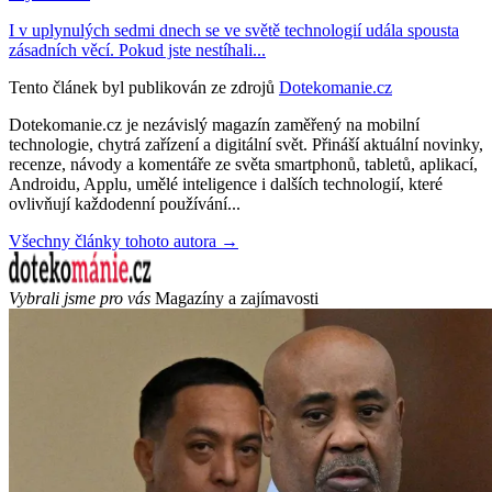
I v uplynulých sedmi dnech se ve světě technologií udála spousta
zásadních věcí. Pokud jste nestíhali...
Tento článek byl publikován ze zdrojů
Dotekomanie.cz
Dotekomanie.cz je nezávislý magazín zaměřený na mobilní
technologie, chytrá zařízení a digitální svět. Přináší aktuální novinky,
recenze, návody a komentáře ze světa smartphonů, tabletů, aplikací,
Androidu, Applu, umělé inteligence i dalších technologií, které
ovlivňují každodenní používání...
Všechny články tohoto autora →
Vybrali jsme pro vás
Magazíny a zajímavosti