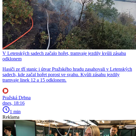
V Letenských sadech začalo hořet, tramvaje jezdily kvůli zásahu
odklonem
Hasiči ze tří stanic i útvar Pražského hradu zasahovali v Letenských
sadech, kde začal hořet porost ve svahu. Kvůli zásahu jezdily
tramvaje linek 12 a 15 odklonem.
Pražská Drbna
dnes, 18:16
1 min
Reklama