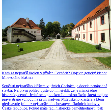
Kam za nejstarší školou v jižních Čechách? Objevte gotický klenot
Milevského kláštera
Součástí nejstaršího kláštera v jižních Čechách je docela nenápadná
stavba. Na první pohled byste do ní neřekli, že je mimořádně
historicky cenná. Jedná se o gotickou Latinskou školu, která stojí po
pravé straně vchodu na první nádvoří Milevského kláštera a která
představuje jednu z nejstarších dochovaných školních budov v
České republice. Pokud máte rádi historické pamětihodnosti, pak