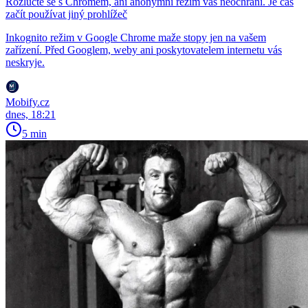
Rozlučte se s Chromem, ani anonymní režim vás neochrání. Je čas
začít používat jiný prohlížeč
Inkognito režim v Google Chrome maže stopy jen na vašem
zařízení. Před Googlem, weby ani poskytovatelem internetu vás
neskryje.
Mobify.cz
dnes, 18:21
5 min