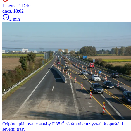
Liberecká Drbna
dnes, 18:02
2 min
Odpůrci plánované stavby D35 Českým rájem vyzvali k opuštění
severní trasy