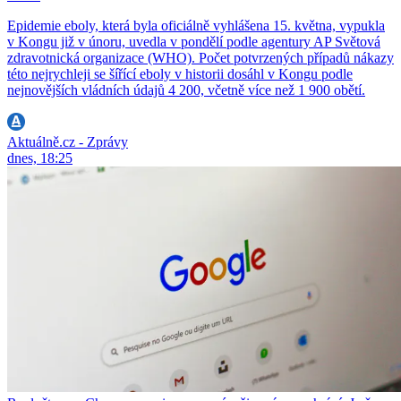
Epidemie eboly, která byla oficiálně vyhlášena 15. května, vypukla
v Kongu již v únoru, uvedla v pondělí podle agentury AP Světová
zdravotnická organizace (WHO). Počet potvrzených případů nákazy
této nejrychleji se šířící eboly v historii dosáhl v Kongu podle
nejnovějších vládních údajů 4 200, včetně více než 1 900 obětí.
Aktuálně.cz - Zprávy
dnes, 18:25