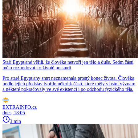
Staří Egypťané věřili, že člověka netvoří jen tělo a duše. Sedm částí
mělo rozhodovat i o životě po smrti
Pro staré Egypťany smrt neznamenala prostý konec života. Člověka
podle jejich představ tvořilo několik částí, které měly vlastní význam
a některé pokračovaly ve své existenci i po odchodu fyzického těla.
EXTRAINFO.cz
dnes, 18:05
3 min