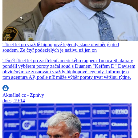
Třicet let po vraždě hiphopové legendy stane obviněný před
soudem. Ze čtyř podezřelých je naživu už jen on
Téměř třicet let po zastřelení amerického rappera Tupaca Shakura v
pondělí výběrem poroty začal soud s Duanem "Keffem D" Davisem
obviněným ze zosnování vraždy hiphopové legendy. Informuje o
tom agentura AP, podle níž může výběr poroty trvat většinu týdne.
Aktuálně.cz - Zprávy
dnes, 19:14