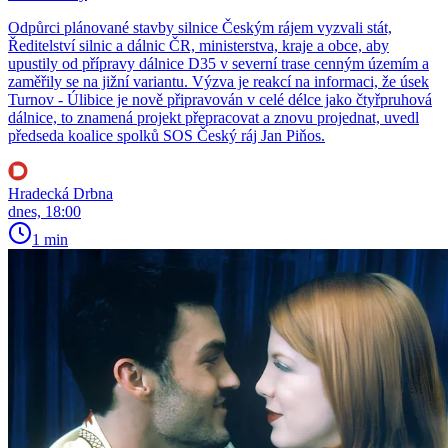
Odpůrci plánované stavby silnice Českým rájem vyzvali stát,
Ředitelství silnic a dálnic ČR, ministerstva, kraje a obce, aby
upustily od přípravy dálnice D35 v severní trase cenným územím a
zaměřily se na jižní variantu. Výzva je reakcí na informaci, že úsek
Turnov - Úlibice je nově připravován v celé délce jako čtyřpruhová
dálnice, to znamená projekt přepracovat a znovu projednat, uvedl
předseda koalice spolků SOS Český ráj Jan Piňos.
Hradecká Drbna
dnes, 18:00
1 min