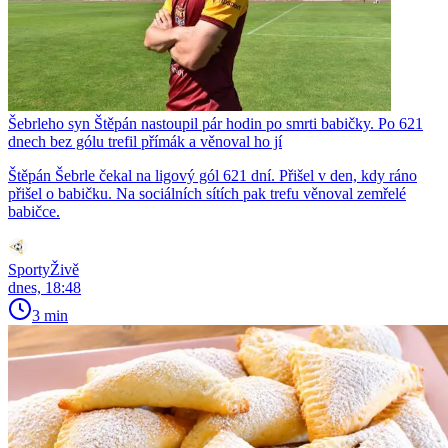
Šebrleho syn Štěpán nastoupil pár hodin po smrti babičky. Po 621
dnech bez gólu trefil přímák a věnoval ho jí
Štěpán Šebrle čekal na ligový gól 621 dní. Přišel v den, kdy ráno
přišel o babičku. Na sociálních sítích pak trefu věnoval zemřelé
babičce.
SportyŽivě
dnes, 18:48
3 min