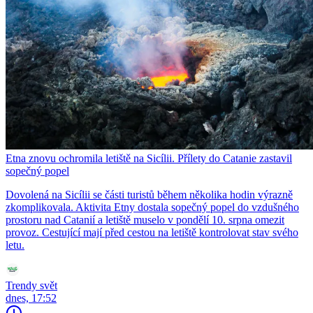
Etna znovu ochromila letiště na Sicílii. Přílety do Catanie zastavil
sopečný popel
Dovolená na Sicílii se části turistů během několika hodin výrazně
zkomplikovala. Aktivita Etny dostala sopečný popel do vzdušného
prostoru nad Catanií a letiště muselo v pondělí 10. srpna omezit
provoz. Cestující mají před cestou na letiště kontrolovat stav svého
letu.
Trendy svět
dnes, 17:52