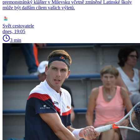
premonstrátský klášter v Milevsku včetně zmíněné Latinské školy
může být dalším cílem vašich výletů.
Svět cestovatele
dnes, 19:05
3 min