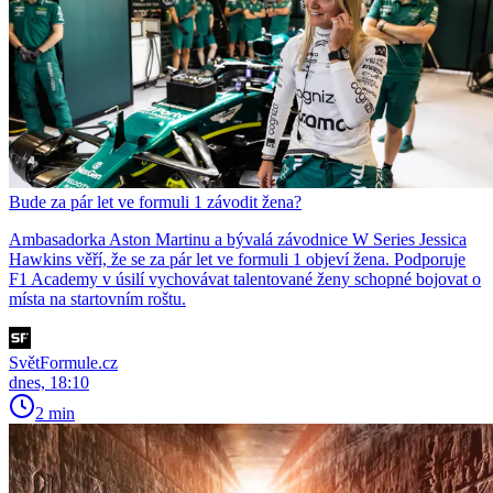
Bude za pár let ve formuli 1 závodit žena?
Ambasadorka Aston Martinu a bývalá závodnice W Series Jessica
Hawkins věří, že se za pár let ve formuli 1 objeví žena. Podporuje
F1 Academy v úsilí vychovávat talentované ženy schopné bojovat o
místa na startovním roštu.
SvětFormule.cz
dnes, 18:10
2 min