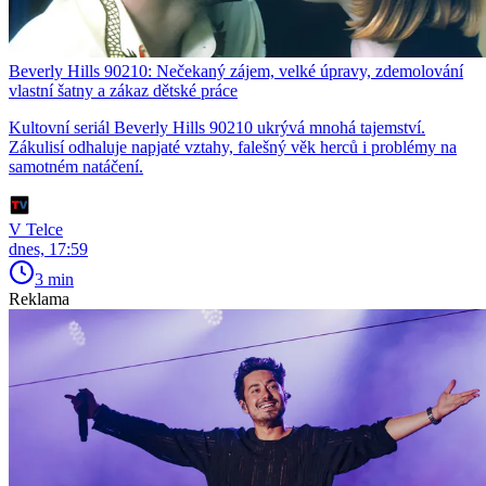
Beverly Hills 90210: Nečekaný zájem, velké úpravy, zdemolování
vlastní šatny a zákaz dětské práce
Kultovní seriál Beverly Hills 90210 ukrývá mnohá tajemství.
Zákulisí odhaluje napjaté vztahy, falešný věk herců i problémy na
samotném natáčení.
V Telce
dnes, 17:59
3 min
Reklama