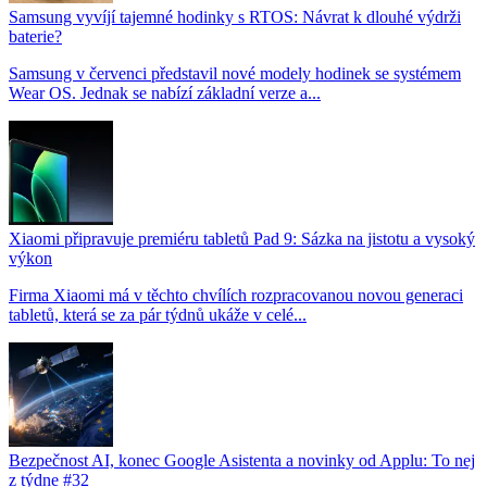
Samsung vyvíjí tajemné hodinky s RTOS: Návrat k dlouhé výdrži
baterie?
Samsung v červenci představil nové modely hodinek se systémem
Wear OS. Jednak se nabízí základní verze a...
Xiaomi připravuje premiéru tabletů Pad 9: Sázka na jistotu a vysoký
výkon
Firma Xiaomi má v těchto chvílích rozpracovanou novou generaci
tabletů, která se za pár týdnů ukáže v celé...
Bezpečnost AI, konec Google Asistenta a novinky od Applu: To nej
z týdne #32