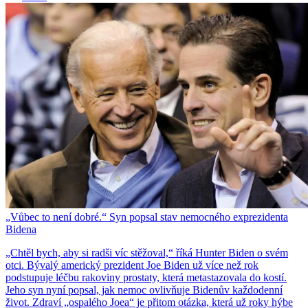
„Vůbec to není dobré.“ Syn popsal stav nemocného exprezidenta
Bidena
„Chtěl bych, aby si radši víc stěžoval,“ říká Hunter Biden o svém
otci. Bývalý americký prezident Joe Biden už více než rok
podstupuje léčbu rakoviny prostaty, která metastazovala do kostí.
Jeho syn nyní popsal, jak nemoc ovlivňuje Bidenův každodenní
život. Zdraví „ospalého Joea“ je přitom otázka, která už roky hýbe