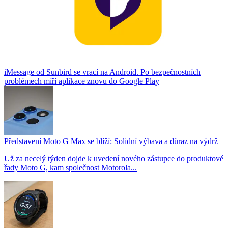
iMessage od Sunbird se vrací na Android. Po bezpečnostních
problémech míří aplikace znovu do Google Play
Představení Moto G Max se blíží: Solidní výbava a důraz na výdrž
Už za necelý týden dojde k uvedení nového zástupce do produktové
řady Moto G, kam společnost Motorola...