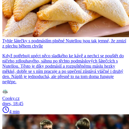
Tyhle šátečky s podmáslím plněné Nutellou jsou tak jemné, že zmizí
z plechu během chvíle
Když potřebuji upéct něco sladkého ke kávě a nechci se pouštět do
ničeho zdlouhavého, sáhnu po těchto podmáslových šátečcích s
Nutellou. Těsto je díky podmáslí a rozpuštěnému máslu hezky
měkké, dobře se s ním pracuje a po upečení zůstává vláčné i druhý
den. Náplň je jednoduchá, ale přesně to na tom doma funguje
nejlépe.
Cooky.cz
dnes, 18:45
4 min