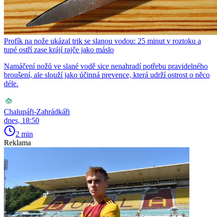
Profík na nože ukázal trik se slanou vodou: 25 minut v roztoku a
tupé ostří zase krájí rajče jako máslo
Namáčení nožů ve slané vodě sice nenahradí potřebu pravidelného
broušení, ale slouží jako účinná prevence, která udrží ostrost o něco
déle.
Chalupáři-Zahrádkáři
dnes, 18:50
2 min
Reklama