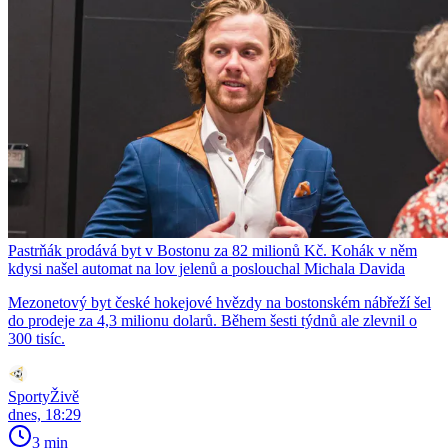
Pastrňák prodává byt v Bostonu za 82 milionů Kč. Kohák v něm
kdysi našel automat na lov jelenů a poslouchal Michala Davida
Mezonetový byt české hokejové hvězdy na bostonském nábřeží šel
do prodeje za 4,3 milionu dolarů. Během šesti týdnů ale zlevnil o
300 tisíc.
SportyŽivě
dnes, 18:29
3 min