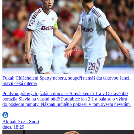
Fukal: Chlácholení Sparty neberu, soupeři nemáš dát takovou šanci.
Slavii čeká dilema
Po dvou gólových jízdách doma se Slováckem 5:1 a v Ostravě 4:0
porazila Slavia na vlastní půdě Pardubice jen 2:1 a bála se o výhru
do poslední minuty. Náznak určitého poklesu v tom ovšem nevidím.
Aktuálně.cz - Sport
dnes, 18:29