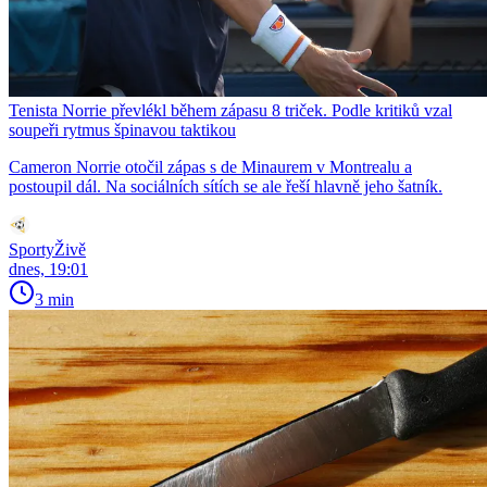
Tenista Norrie převlékl během zápasu 8 triček. Podle kritiků vzal
soupeři rytmus špinavou taktikou
Cameron Norrie otočil zápas s de Minaurem v Montrealu a
postoupil dál. Na sociálních sítích se ale řeší hlavně jeho šatník.
SportyŽivě
dnes, 19:01
3 min