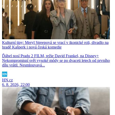
Kulturní tipy: Meryl Streepová se vrací v ikonické roli, divadlo na
hradě Kašperk i nová česká komedie
Ďábel nosí Pradu 2 FILM, režie David Frankel, na Disney+
Nekompromisní svět vysoké módy se po dvaceti letech od prvního
dílu vrátil. Nesmlouvavá...
HN.cz
6. 8. 2026, 22:00