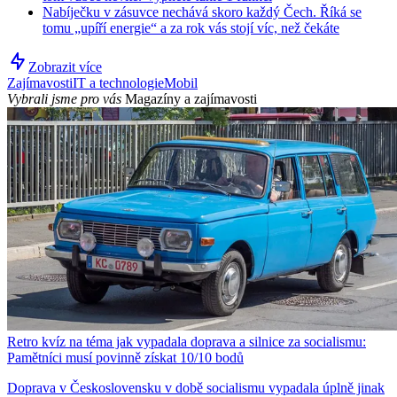
Nabíječku v zásuvce nechává skoro každý Čech. Říká se
tomu „upíří energie“ a za rok vás stojí víc, než čekáte
Zobrazit více
Zajímavosti
IT a technologie
Mobil
Vybrali jsme pro vás
Magazíny a zajímavosti
Retro kvíz na téma jak vypadala doprava a silnice za socialismu:
Pamětníci musí povinně získat 10/10 bodů
Doprava v Československu v době socialismu vypadala úplně jinak