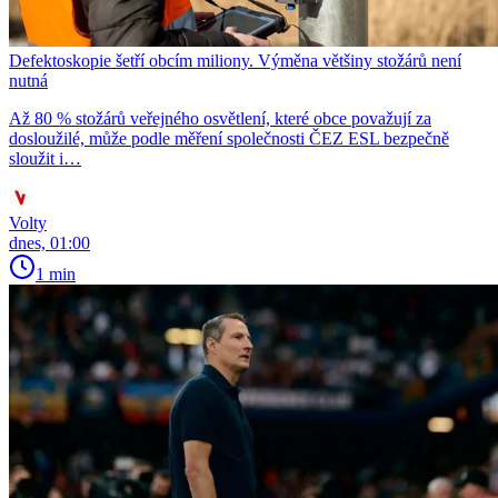
Defektoskopie šetří obcím miliony. Výměna většiny stožárů není
nutná
Až 80 % stožárů veřejného osvětlení, které obce považují za
dosloužilé, může podle měření společnosti ČEZ ESL bezpečně
sloužit i…
Volty
dnes, 01:00
1 min