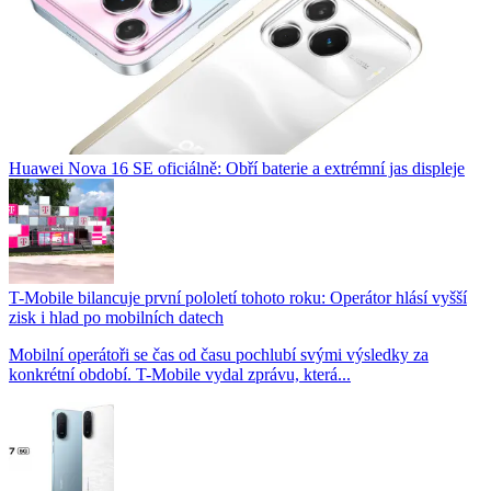
Huawei Nova 16 SE oficiálně: Obří baterie a extrémní jas displeje
T-Mobile bilancuje první pololetí tohoto roku: Operátor hlásí vyšší
zisk i hlad po mobilních datech
Mobilní operátoři se čas od času pochlubí svými výsledky za
konkrétní období. T-Mobile vydal zprávu, která...