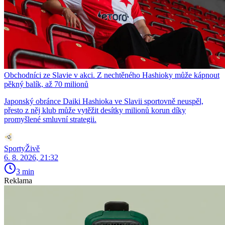
Obchodníci ze Slavie v akci. Z nechtěného Hashioky může kápnout
pěkný balík, až 70 milionů
Japonský obránce Daiki Hashioka ve Slavii sportovně neuspěl,
přesto z něj klub může vytěžit desítky milionů korun díky
promyšlené smluvní strategii.
SportyŽivě
6. 8. 2026, 21:32
3 min
Reklama