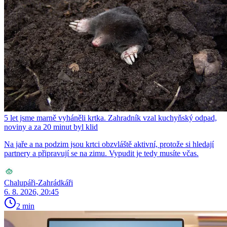
5 let jsme marně vyháněli krtka. Zahradník vzal kuchyňský odpad,
noviny a za 20 minut byl klid
Na jaře a na podzim jsou krtci obzvláště aktivní, protože si hledají
partnery a připravují se na zimu. Vypudit je tedy musíte včas.
Chalupáři-Zahrádkáři
6. 8. 2026, 20:45
2 min