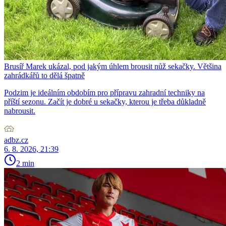
Brusíř Marek ukázal, pod jakým úhlem brousit nůž sekačky. Většina
zahrádkářů to dělá špatně
Podzim je ideálním obdobím pro přípravu zahradní techniky na
příští sezonu. Začít je dobré u sekačky, kterou je třeba důkladně
nabrousit.
adbz.cz
6. 8. 2026, 21:39
2 min