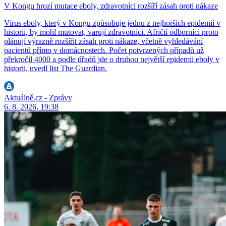
V Kongu hrozí mutace eboly, zdravotníci rozšíří zásah proti nákaze
Virus eboly, který v Kongu způsobuje jednu z nejhorších epidemií v
historii, by mohl mutovat, varují zdravotníci. Afričtí odborníci proto
plánují výrazně rozšířit zásah proti nákaze, včetně vyhledávání
pacientů přímo v domácnostech. Počet potvrzených případů už
překročil 4000 a podle úřadů jde o druhou největší epidemii eboly v
historii, uvedl list The Guardian.
Aktuálně.cz - Zprávy
6. 8. 2026, 19:38