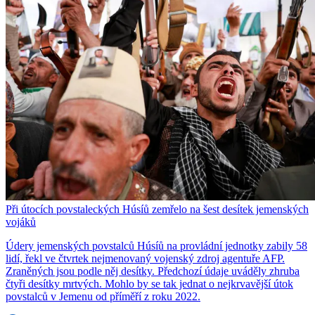
Při útocích povstaleckých Húsíů zemřelo na šest desítek jemenských
vojáků
Údery jemenských povstalců Húsíů na provládní jednotky zabily 58
lidí, řekl ve čtvrtek nejmenovaný vojenský zdroj agentuře AFP.
Zraněných jsou podle něj desítky. Předchozí údaje uváděly zhruba
čtyři desítky mrtvých. Mohlo by se tak jednat o nejkrvavější útok
povstalců v Jemenu od příměří z roku 2022.