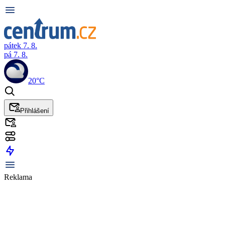
pátek 7. 8.
pá 7. 8.
20°C
Přihlášení
Reklama