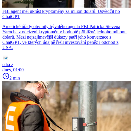
FBI agent měl ukrást kryptoměny za milion dolarů. Usvědčil ho
ChatGPT
Americké úřady obvinily bývalého agenta FBI Patricka Stevena
Yarocha z odcizení kryptoměn v hodnotě přibližně jednoho milionu
dolarů. Mezi nejzajímavější důkazy patří jeho konverzace s
ChatGPT, ve kterých údajně řešil investování peněz i odchod z
USA.
cdr.cz
dnes, 01:00
2 min