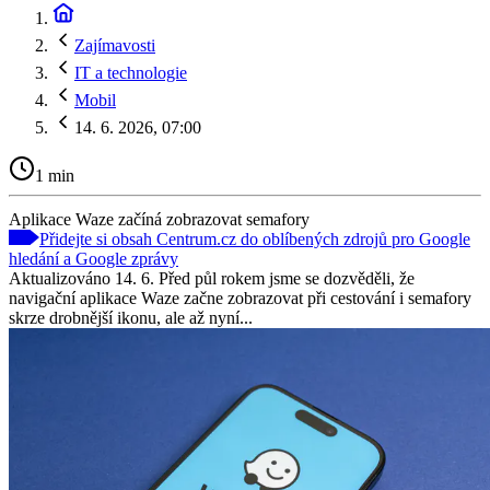
Zajímavosti
IT a technologie
Mobil
14. 6. 2026, 07:00
1 min
Aplikace Waze začíná zobrazovat semafory
Přidejte si obsah Centrum.cz do oblíbených zdrojů pro Google
hledání a Google zprávy
Aktualizováno 14. 6. Před půl rokem jsme se dozvěděli, že
navigační aplikace Waze začne zobrazovat při cestování i semafory
skrze drobnější ikonu, ale až nyní...