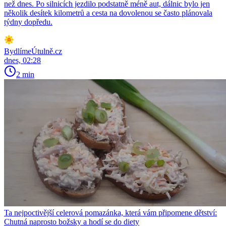
než dnes. Po silnicích jezdilo podstatně méně aut, dálnic bylo jen
několik desítek kilometrů a cesta na dovolenou se často plánovala
týdny dopředu.
BydlímeÚtulně.cz
dnes, 02:28
2 min
Ta nejpoctivější celerová pomazánka, která vám připomene dětství:
Chutná naprosto božsky a hodí se do diety