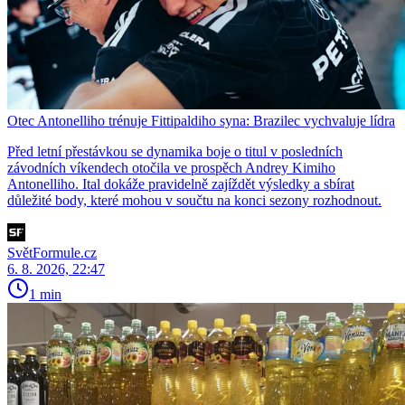
Otec Antonelliho trénuje Fittipaldiho syna: Brazilec vychvaluje lídra
Před letní přestávkou se dynamika boje o titul v posledních
závodních víkendech otočila ve prospěch Andrey Kimiho
Antonelliho. Ital dokáže pravidelně zajíždět výsledky a sbírat
důležité body, které mohou v součtu na konci sezony rozhodnout.
SvětFormule.cz
6. 8. 2026, 22:47
1 min