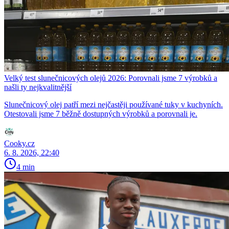
Velký test slunečnicových olejů 2026: Porovnali jsme 7 výrobků a
našli ty nejkvalitnější
Slunečnicový olej patří mezi nejčastěji používané tuky v kuchyních.
Otestovali jsme 7 běžně dostupných výrobků a porovnali je.
Cooky.cz
6. 8. 2026, 22:40
4 min