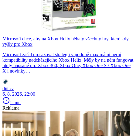
Microsoft chce, aby na Xbox Helix běhaly všechny hry, které kdy
vyšly pro Xbox
Microsoft začal prosazovat strategii v podobě maximální herní
kompatibility nadcházejícího Xbox Helix. Měly by na něm fungovat
tituly napsané pro Xbox 360, Xbox One, Xbox One S / Xbox One
X i novinky…
diit.cz
6. 8. 2026, 22:00
1 min
Reklama