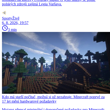
polských zdrojů zajímá Legia Varšava.
SportyŽivě
6. 8. 2026, 19:57
3 min
Kdo má starší počítač, možná si už nezahraje. Minecraft poprvé za
17 let mění hardwarové požadavky
Mojang přepsal minimální i doporučené požadavky pro Minecraft: