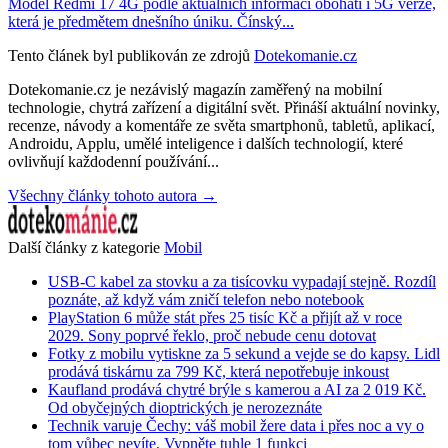
Model Redmi 17 4G podle aktuálních informací obohatí i 5G verze,
která je předmětem dnešního úniku. Čínský...
Tento článek byl publikován ze zdrojů
Dotekomanie.cz
Dotekomanie.cz je nezávislý magazín zaměřený na mobilní
technologie, chytrá zařízení a digitální svět. Přináší aktuální novinky,
recenze, návody a komentáře ze světa smartphonů, tabletů, aplikací,
Androidu, Applu, umělé inteligence i dalších technologií, které
ovlivňují každodenní používání...
Všechny články tohoto autora →
Další články z kategorie
Mobil
USB-C kabel za stovku a za tisícovku vypadají stejně. Rozdíl
poznáte, až když vám zničí telefon nebo notebook
PlayStation 6 může stát přes 25 tisíc Kč a přijít až v roce
2029. Sony poprvé řeklo, proč nebude cenu dotovat
Fotky z mobilu vytiskne za 5 sekund a vejde se do kapsy. Lidl
prodává tiskárnu za 799 Kč, která nepotřebuje inkoust
Kaufland prodává chytré brýle s kamerou a AI za 2 019 Kč.
Od obyčejných dioptrických je nerozeznáte
Technik varuje Čechy: váš mobil žere data i přes noc a vy o
tom vůbec nevíte. Vypněte tuhle 1 funkci