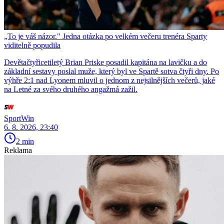
„To je váš názor." Jedna otázka po velkém večeru trenéra Sparty
viditelně popudila
Devětačtyřicetiletý Brian Priske posadil kapitána na lavičku a do
základní sestavy poslal muže, který byl ve Spartě sotva čtyři dny. Po
výhře 2:1 nad Lyonem mluvil o jednom z nejsilnějších večerů, jaké
na Letné za svého druhého angažmá zažil.
SportWin
6. 8. 2026, 23:40
2 min
Reklama