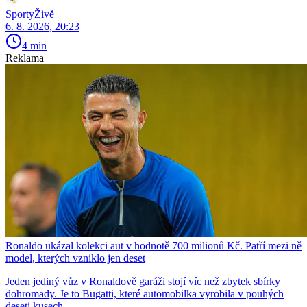
SportyŽivě
6. 8. 2026, 20:23
4 min
Reklama
Ronaldo ukázal kolekci aut v hodnotě 700 milionů Kč. Patří mezi ně
model, kterých vzniklo jen deset
Jeden jediný vůz v Ronaldově garáži stojí víc než zbytek sbírky
dohromady. Je to Bugatti, které automobilka vyrobila v pouhých
deseti kusech.