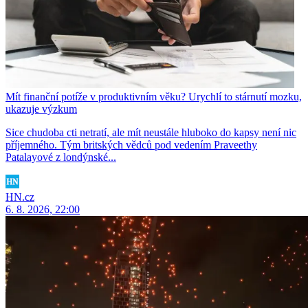
Mít finanční potíže v produktivním věku? Urychlí to stárnutí mozku,
ukazuje výzkum
Sice chudoba cti netratí, ale mít neustále hluboko do kapsy není nic
příjemného. Tým britských vědců pod vedením Praveethy
Patalayové z londýnské...
HN.cz
6. 8. 2026, 22:00