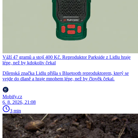
Váží 47 gramů a stojí 400 Kč. Reproduktor Parkside z Lidlu hraje
lépe, než by kdokoliv čekal
Dílenská značka Lidlu přišla s Bluetooth reproduktorem, který se
vejde do dlaně a hraje mnohem lépe, než by člověk čekal.
Mobify.cz
6. 8. 2026, 21:08
3 min