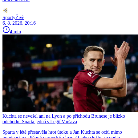
SportyŽivě
6. 8. 2026, 20:16
4 min
Kuchta se nevešel ani na Lyon a po příchodu Brunese je blízko
odchodu. Sparta jedná s Legií Varšava
Sparta v létě přestavěla hrot útoku a Jan Kuchta se ocitl mimo
nominaci na klíčový evropský zápas. O jeho služby se podle