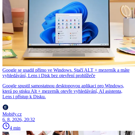
Google se usadil přímo ve Windows. Stačí ALT + mezerník a máte
vyhledávání, Lens i Disk bez otevření prohlížeče
Google spustil samostatnou desktopovou aplikaci pro Windows,
která po stisku Alt + mezerník otevře vyhledávání, AI asistenta,
Lens i přístup k Disku.
Mobify.cz
6. 8. 2026, 20:32
4 min