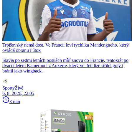
Trpišovský nemá dost. Ve Francii loví rychlíka Mandengueho, který
ovládá obranu i útok
Slavia po sedmi letních posilách míří znovu do Francie, tentokrát po
dvacetiletém Kamerunci z Auxerre, který ve třetí lize střílel góly i
bránil jako wingback.
SportyŽivě
6. 8. 2026, 22:05
3 min