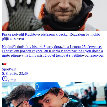
Priske potvrdil Kuchtovo přeřazení k béčku. Rozuzlení by mohlo
přijít ze severu
Nejdražší útočník v historii Sparty dorazil na Letnou 25. července.
O deset dní později chyběl Jan Kuchta v nominaci na Lyon úplně a
místo přípravy na Ligu mistrů odjel trénovat s třetiligovou rezervou.
SportWin
6. 8. 2026, 23:39
2 min