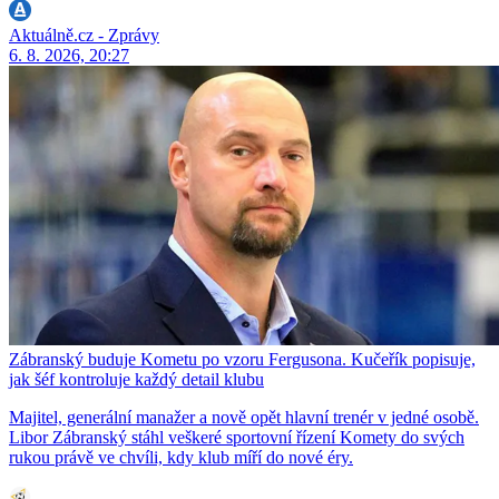
Aktuálně.cz - Zprávy
6. 8. 2026, 20:27
Zábranský buduje Kometu po vzoru Fergusona. Kučeřík popisuje,
jak šéf kontroluje každý detail klubu
Majitel, generální manažer a nově opět hlavní trenér v jedné osobě.
Libor Zábranský stáhl veškeré sportovní řízení Komety do svých
rukou právě ve chvíli, kdy klub míří do nové éry.