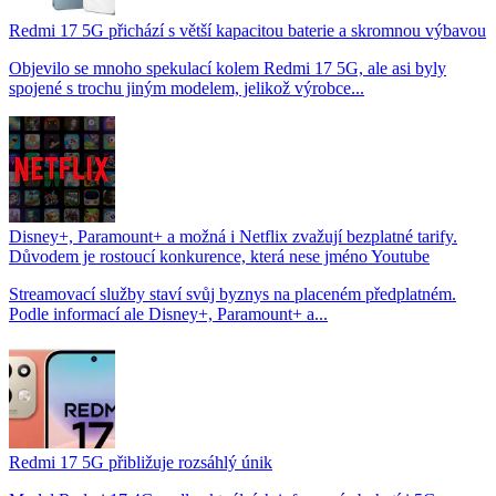
Redmi 17 5G přichází s větší kapacitou baterie a skromnou výbavou
Objevilo se mnoho spekulací kolem Redmi 17 5G, ale asi byly
spojené s trochu jiným modelem, jelikož výrobce...
Disney+, Paramount+ a možná i Netflix zvažují bezplatné tarify.
Důvodem je rostoucí konkurence, která nese jméno Youtube
Streamovací služby staví svůj byznys na placeném předplatném.
Podle informací ale Disney+, Paramount+ a...
Redmi 17 5G přibližuje rozsáhlý únik