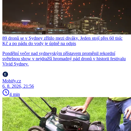
89 dronů se v Sydney zřítilo mezi diváky. Jeden stojí přes 60 tisíc
Kč a po pádu do vody je úplně na odpis
Pondělní večer nad sydneyským přístavem proměnil rekordní
světelnou show v nejdražší hromadný pád dronů v historii festivalu
Vivid Sydney.
Mobify.cz
6. 8. 2026, 21:56
4 min