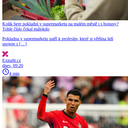
Kolik bere pokladní v supermarketu na malém městě i s bonusy?
Tohle číslo čekal málokdo
Pokladna v supermarketu patří k profesím, které si většina lidí
spojuje s […]
Extrafit.cz
dnes, 09:20
4 min