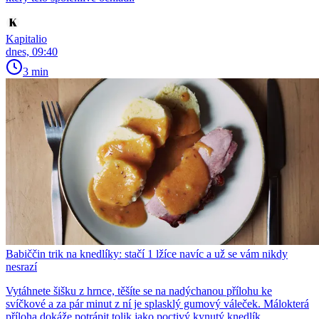
Kapitalio
dnes, 09:40
3 min
Babiččin trik na knedlíky: stačí 1 lžíce navíc a už se vám nikdy
nesrazí
Vytáhnete šišku z hrnce, těšíte se na nadýchanou přílohu ke
svíčkové a za pár minut z ní je splasklý gumový váleček. Málokterá
příloha dokáže potrápit tolik jako poctivý kynutý knedlík....