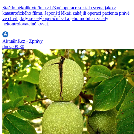
Stačilo několik vteřin a z běžné operace se stala scéna jako z
katastrofického filmu. Japonští lékaři zahájili operaci pacienta právě
ve chvíli, kdy se celý operační sál a jeho mobiliář začaly
nekontrolovatelně kývat.
Aktuálně.cz - Zprávy
dnes, 09:30