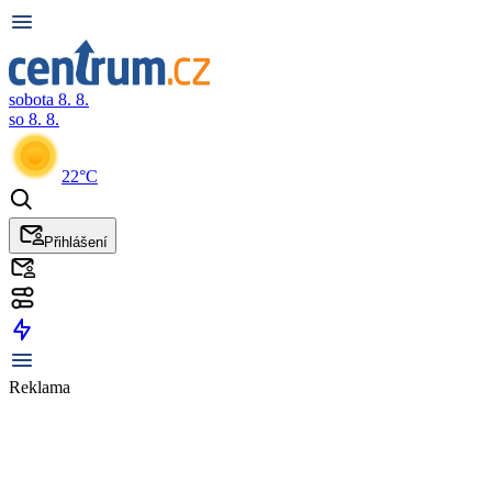
sobota 8. 8.
so 8. 8.
22°C
Přihlášení
Reklama