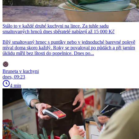
Stálo to v každé druhé kuchyni na lince. Za tuhle sadu
smaltovaných hrnců dnes sběratelé nabízejí až 15 000 Kč
Bílý smaltovaný hrnec s puntíky nebo v jednoduché barevné polevě
míval doma skoro každý. Roky se povaloval po půdách a při jarním
úklidu mířil bez lítosti do popelnice. Dnes po...
Bruneta v kuchyni
dnes, 09:23
4 min