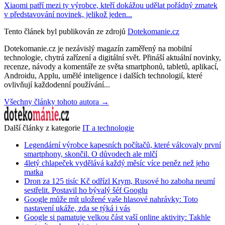
Xiaomi patří mezi ty výrobce, kteří dokážou udělat pořádný zmatek
v představování novinek, jelikož jeden...
Tento článek byl publikován ze zdrojů
Dotekomanie.cz
Dotekomanie.cz je nezávislý magazín zaměřený na mobilní
technologie, chytrá zařízení a digitální svět. Přináší aktuální novinky,
recenze, návody a komentáře ze světa smartphonů, tabletů, aplikací,
Androidu, Applu, umělé inteligence i dalších technologií, které
ovlivňují každodenní používání...
Všechny články tohoto autora →
Další články z kategorie
IT a technologie
Legendární výrobce kapesních počítačů, které válcovaly první
smartphony, skončil. O důvodech ale mlčí
4letý chlapeček vydělává každý měsíc více peněz než jeho
matka
Dron za 125 tisíc Kč odřízl Krym, Rusové ho zaboha neumí
sestřelit. Postavil ho bývalý šéf Googlu
Google může mít uložené vaše hlasové nahrávky: Toto
nastavení ukáže, zda se týká i vás
Google si pamatuje velkou část vaší online aktivity: Takhle