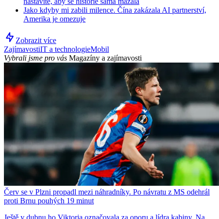
nastavíte, aby se historie sama mazala
Jako kdyby mi zabili milence. Čína zakázala AI partnerství,
Amerika je omezuje
Zobrazit více
Zajímavosti
IT a technologie
Mobil
Vybrali jsme pro vás
Magazíny a zajímavosti
Červ se v Plzni propadl mezi náhradníky. Po návratu z MS odehrál
proti Brnu pouhých 19 minut
Ještě v dubnu ho Viktoria označovala za oporu a lídra kabiny. Na