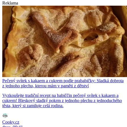
Reklama
Pečený svítek s kakaem a cukrem podle prababičky: Sladká dobrota
z jednoho plechu, kterou mám v paměti z dětství
Vyzkoušejte tradiční recept na babiččin pečený svítek s kakaem a
cukrem! Bleskový sladký pokrm z jednoho plechu z jednoduchého
těsta, který si zamiluje celá rodina.
Cooky.cz