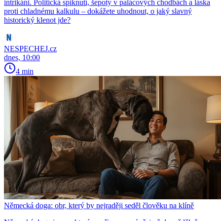
intrikáni. Politická spiknutí, šepoty v palácových chodbách a láska
proti chladnému kalkulu – dokážete uhodnout, o jaký slavný
historický klenot jde?
NESPECHEJ.cz
dnes, 10:00
4 min
Německá doga: obr, který by nejraději seděl člověku na klíně