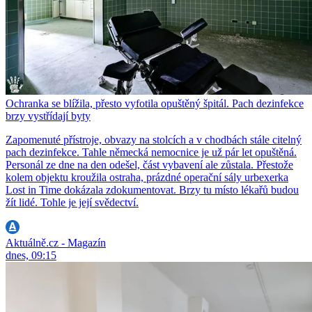
Ochranka se blížila, přesto vyfotila opuštěný špitál. Pach dezinfekce
brzy vystřídají byty
Zapomenuté přístroje, obvazy na stolcích a v chodbách stále citelný
pach dezinfekce. Tahle německá nemocnice je už pár let opuštěná.
Personál ze dne na den odešel, část vybavení ale zůstala. Přestože
kolem objektu kroužila ostraha, prázdné operační sály urbexerka
Lost in Time dokázala zdokumentovat. Brzy tu místo lékařů budou
žít lidé. Tohle je její svědectví.
Aktuálně.cz - Magazín
dnes, 09:15