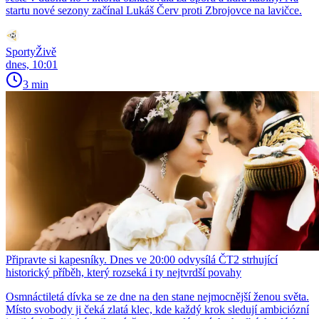
startu nové sezony začínal Lukáš Červ proti Zbrojovce na lavičce.
SportyŽivě
dnes, 10:01
3 min
Připravte si kapesníky. Dnes ve 20:00 odvysílá ČT2 strhující
historický příběh, který rozseká i ty nejtvrdší povahy
Osmnáctiletá dívka se ze dne na den stane nejmocnější ženou světa.
Místo svobody ji čeká zlatá klec, kde každý krok sledují ambiciózní