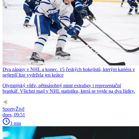
Dva zápasy v NHL a konec. 15 českých hokejistů, kterým kariéra v
nejlepší lize vydržela jen krátce
Olympijský vítěz, pětinásobný mistr extraligy i reprezentační
brankář. Všichni mají v NHL statistiku, která se vejde na dva řádky.
SportyŽivě
dnes, 09:51
3 min