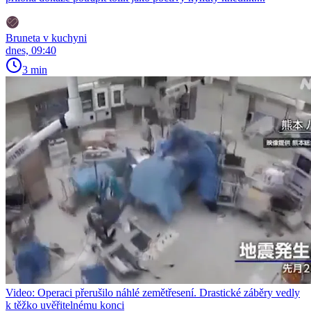
Bruneta v kuchyni
dnes, 09:40
3 min
Video: Operaci přerušilo náhlé zemětřesení. Drastické záběry vedly
k těžko uvěřitelnému konci