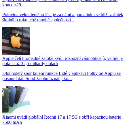
konce září
Polovina velmi teplého léta je za námi a pomalinku se blíží začátek
školního roku, což mnohé společnosti...
Apple čelí hromadné žalobě kvůli rozpoznávání obličejů, ve hře je
pokuta až 32,5 miliardy dolarů
Dlouholetý spor kolem funkce Lidé v aplikaci Fotky od Applu se
posunul dál. Soud žalobu uznal jako...
Xiaomi uvádí globální Redmi 17 a 17 5G s obří kapacitou baterie
7500 mAh