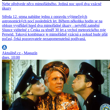
Nebe předvede něco mimořádného. Jediná noc spojí dva vzácné
úkazy
Středa 12. srpna nabídne jednu z opravdu výjimečných
astronomických nocí posledních let. Během několika hodin se na
obloze vystřídají hned dva mimořádné úkazy - největší zatmění
Slunce viditelné z Česka za téměř 30 let a vrchol meteorického roje
Perseid. Taková kombinace je mimořádně vzácná a pokud bude přát
počasí, čeká pozorovatele nezapomenutelná podívaná.
Aktuálně.cz - Magazín
dnes, 10:00