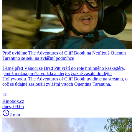
Proč uvidíme The Adventures of Cliff Booth na Netflixu? Quentin
Tarantino se sekl na zvláštní podmínce
Těsně před Vánoci se Brad Pitt vrátí do role hrdinného kaskadéra,
jemuž možná prošla vražda a který výrazně zasáhl do dějin
Hollywoodu. The Adventures of Cliff Booth uvidíme na streamu, o
což se údajně zasloužil zvláštní vrtoch Quentina Tarantina.
Kinobox.cz
dnes, 09:05
2 min