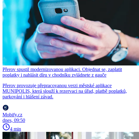
Přerov spustil modernizovanou aplikaci. Objednat se, zaplatit
poplatky i nahlásit díru v chodníku zvládnete z gauče
Přerov provozuje přepracovanou verzi městské aplikace
MUNIPOLIS, která slouží k rezervaci na úřad, platbě poplatků,
parkování i hlášení závad.
Mobify.cz
dnes, 09:50
4 min