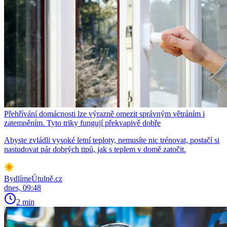
Přehřívání domácnosti lze výrazně omezit správným větráním i
zatemněním. Tyto triky fungují překvapivě dobře
Abyste zvládli vysoké letní teploty, nemusíte nic trénovat, postačí si
nastudovat pár dobrých tipů, jak s teplem v domě zatočit.
BydlímeÚtulně.cz
dnes, 09:48
2 min