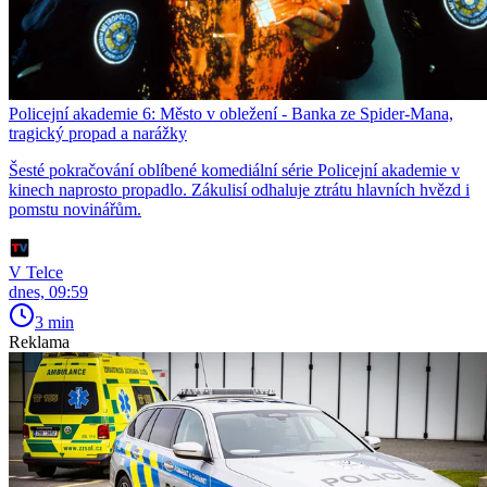
Policejní akademie 6: Město v obležení - Banka ze Spider-Mana,
tragický propad a narážky
Šesté pokračování oblíbené komediální série Policejní akademie v
kinech naprosto propadlo. Zákulisí odhaluje ztrátu hlavních hvězd i
pomstu novinářům.
V Telce
dnes, 09:59
3 min
Reklama