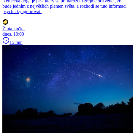
Německá doga je pes, který se při narození zřejmě dozvěděl, že
bude jedním z největších plemen světa, a rozhodl se tuto informaci
psychicky ignorovat.
Žlutá kočka
dnes, 10:00
15 min