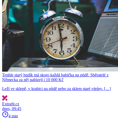
Tenhle starý budík má skoro každá babička na půdě. Sběratelé z
Německa za něj nabízejí i 10 000 Kč
Leží ve sklepě, v krabici na půdě nebo za sklem staré vitríny. […]
Extrafit.cz
dnes, 09:45
4 min