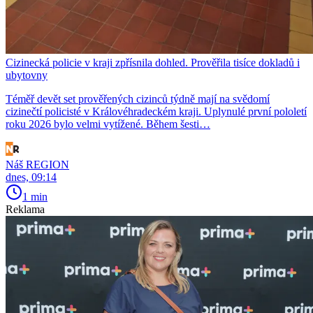
Cizinecká policie v kraji zpřísnila dohled. Prověřila tisíce dokladů i
ubytovny
Téměř devět set prověřených cizinců týdně mají na svědomí
cizinečtí policisté v Královéhradeckém kraji. Uplynulé první pololetí
roku 2026 bylo velmi vytížené. Během šesti…
Náš REGION
dnes, 09:14
1 min
Reklama