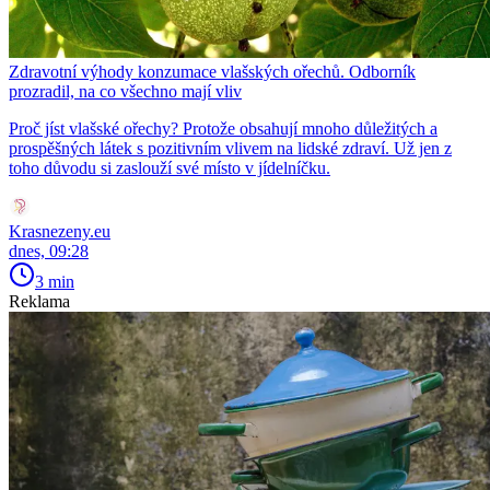
Zdravotní výhody konzumace vlašských ořechů. Odborník
prozradil, na co všechno mají vliv
Proč jíst vlašské ořechy? Protože obsahují mnoho důležitých a
prospěšných látek s pozitivním vlivem na lidské zdraví. Už jen z
toho důvodu si zaslouží své místo v jídelníčku.
Krasnezeny.eu
dnes, 09:28
3 min
Reklama