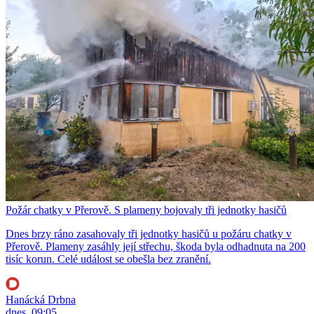
Požár chatky v Přerově. S plameny bojovaly tři jednotky hasičů
Dnes brzy ráno zasahovaly tři jednotky hasičů u požáru chatky v
Přerově. Plameny zasáhly její střechu, škoda byla odhadnuta na 200
tisíc korun. Celé událost se obešla bez zranění.
Hanácká Drbna
dnes, 09:05