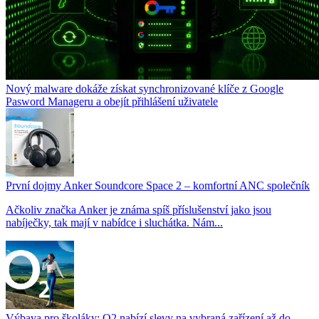
Nový malware dokáže získat synchronizované klíče z Google
Pasword Manageru a obejít přihlášení uživatele
První dojmy Anker Soundcore Space 2 – komfortní ANC společník
Ačkoliv značka Anker je známa spíš příslušenství jako jsou
nabíječky, tak mají v nabídce i sluchátka. Nám...
Výbava pro školáky: O2 nabízí slevy na vybraná zařízení až do