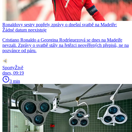
Ronaldovy sestry popřely zprávy o dnešní svatbě na Madeiře:
Žádné datum neexistuje
Cristiano Ronaldo a Georgina Rodríguezová se dnes na Madeiře
nevzali. Zprávy o svatbě stály na řetězci neověřených přepisů, ne na
pozvánce od páru.
SportyŽivě
dnes, 09:19
3 min