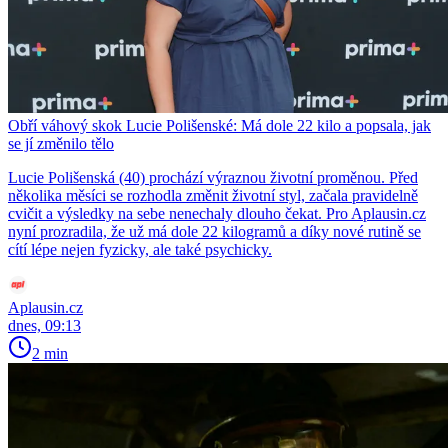
Obří váhový skok Lucie Polišenské: Má dole 22 kilo a popsala, jak
se jí změnilo tělo
Lucie Polišenská (40) prochází výraznou životní proměnou. Před
několika měsíci se rozhodla změnit životní styl, začala pravidelně
cvičit a výsledky na sebe nenechaly dlouho čekat. Pro Aplausin.cz
nyní prozradila, že už má dole 22 kilogramů a díky nové rutině se
cítí lépe nejen fyzicky, ale také psychicky.
Aplausin.cz
dnes, 09:13
2 min