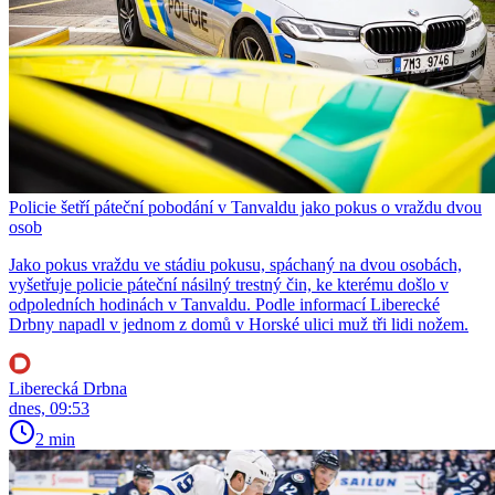
Policie šetří páteční pobodání v Tanvaldu jako pokus o vraždu dvou
osob
Jako pokus vraždu ve stádiu pokusu, spáchaný na dvou osobách,
vyšetřuje policie páteční násilný trestný čin, ke kterému došlo v
odpoledních hodinách v Tanvaldu. Podle informací Liberecké
Drbny napadl v jednom z domů v Horské ulici muž tři lidi nožem.
Liberecká Drbna
dnes, 09:53
2 min