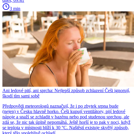
dnes, 09:41
3 min
Ani ledové pití, ani sprcha: Nejlepší způsob zchlazení Češi ignorují,
škodí tím sami sobě
Předpovědi meteorologů naznačují, že i po zbytek srpna bude
(nejen) v Česku hlavně horko. Češi kupují ventilátory, pijí ledové
nápoje a snaží se zchladit v bazénu nebo pod studenou sprchou, ale
zdá se, že nic tak úplně nepomáhá. Ještě horší je to pak v noci, když
se teplota v místnosti blíží k 30 °C. Naštěstí existuje skvělý způsob,
který tělo spolehlivě ochladí.