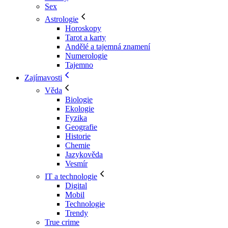
Sex
Astrologie
Horoskopy
Tarot a karty
Andělé a tajemná znamení
Numerologie
Tajemno
Zajímavosti
Věda
Biologie
Ekologie
Fyzika
Geografie
Historie
Chemie
Jazykověda
Vesmír
IT a technologie
Digital
Mobil
Technologie
Trendy
True crime