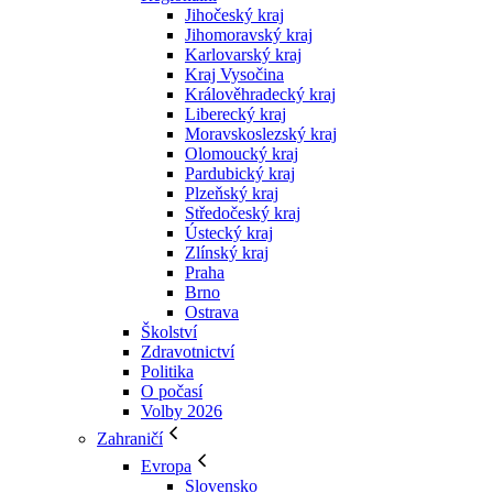
Jihočeský kraj
Jihomoravský kraj
Karlovarský kraj
Kraj Vysočina
Králověhradecký kraj
Liberecký kraj
Moravskoslezský kraj
Olomoucký kraj
Pardubický kraj
Plzeňský kraj
Středočeský kraj
Ústecký kraj
Zlínský kraj
Praha
Brno
Ostrava
Školství
Zdravotnictví
Politika
O počasí
Volby 2026
Zahraničí
Evropa
Slovensko