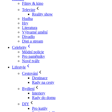
Filmy & kino
Televize
Reality show
Hudba
Hry
Literatura
Výtvarné umění
Divadlo
Digi a stream
Celebrity
Módní policie
Pro pamětníky
Nové tváře
Lifestyle
Cestování
Destinace
Rady na cesty
Bydlení
Interiery
Rady do domu
DIY
Pro kutily