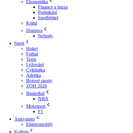
Ekonomika
Finance a burza
Podnikání
Spotřebitel
Krimi
Doprava
Nehody
Sport
Hokej
Fotbal
Tenis
Lyžování
Cyklistika
Atletika
Bojové sporty
ZOH 2026
Basketbal
NBA
Motosport
F1
Auto-moto
Elektromobily
Kultura