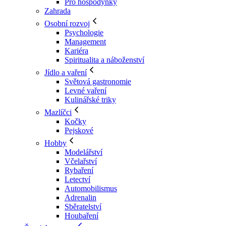
Pro hospodyňky
Zahrada
Osobní rozvoj
Psychologie
Management
Kariéra
Spiritualita a náboženství
Jídlo a vaření
Světová gastronomie
Levné vaření
Kulinářské triky
Mazlíčci
Kočky
Pejskové
Hobby
Modelářství
Včelařství
Rybaření
Letectví
Automobilismus
Adrenalin
Sběratelství
Houbaření