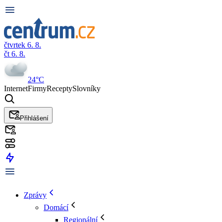
čtvrtek 6. 8.
čt 6. 8.
24°C
Internet
Firmy
Recepty
Slovníky
Přihlášení
Zprávy
Domácí
Regionální