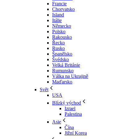
Francie
Chorvatsko
Island
Itálie
Německo
Polsko
Rakousko
Řecko
Rusko
Španělsko
Švédsko
Velká Británie
Rumunsko
Válka na Ukrajině
Maďarsko
Svět
USA
Blízký východ
Izrael
Palestina
Asie
Čína
Jižní Korea