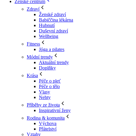
Ženské centrum
Zdraví
Ženské zdraví
Babiččina lékárna
Hubnutí
Duševní zdraví
Wellbeing
Fitness
Jóga a pilates
Módní trendy
Aktuální trendy
Doplňky
Krása
Péče o pleť
Péče o tělo
Vlasy
Nehty
Příběhy ze života
Inspirativní ženy
Rodina & komunita
Výchova
Přátelství
Vztahy