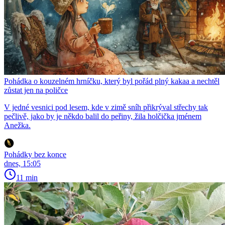
Pohádka o kouzelném hrníčku, který byl pořád plný kakaa a nechtěl
zůstat jen na poličce
V jedné vesnici pod lesem, kde v zimě sníh přikrýval střechy tak
pečlivě, jako by je někdo balil do peřiny, žila holčička jménem
Anežka.
Pohádky bez konce
dnes, 15:05
11 min