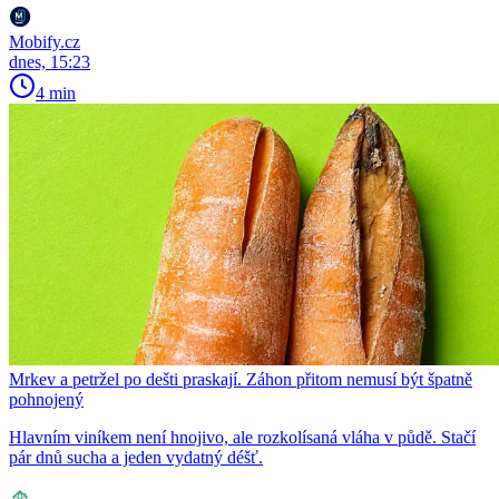
Mobify.cz
dnes, 15:23
4 min
Mrkev a petržel po dešti praskají. Záhon přitom nemusí být špatně
pohnojený
Hlavním viníkem není hnojivo, ale rozkolísaná vláha v půdě. Stačí
pár dnů sucha a jeden vydatný déšť.