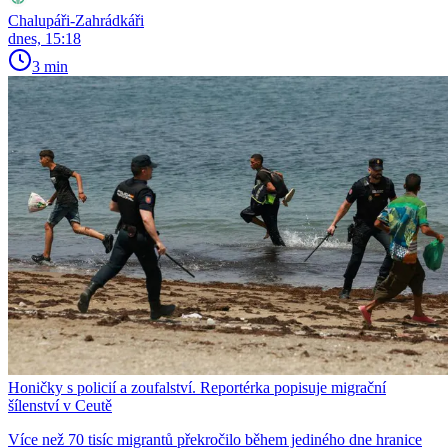
Chalupáři-Zahrádkáři
dnes, 15:18
3 min
Honičky s policií a zoufalství. Reportérka popisuje migrační
šílenství v Ceutě
Více než 70 tisíc migrantů překročilo během jediného dne hranice