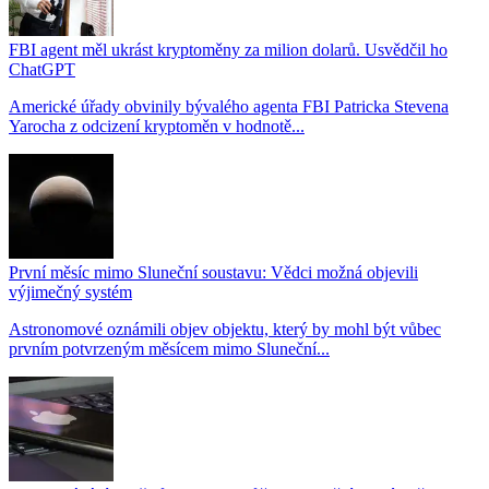
FBI agent měl ukrást kryptoměny za milion dolarů. Usvědčil ho
ChatGPT
Americké úřady obvinily bývalého agenta FBI Patricka Stevena
Yarocha z odcizení kryptoměn v hodnotě...
První měsíc mimo Sluneční soustavu: Vědci možná objevili
výjimečný systém
Astronomové oznámili objev objektu, který by mohl být vůbec
prvním potvrzeným měsícem mimo Sluneční...