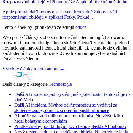
Rozpoznávání obličejů v iPhonu může Apple přijít extrémně draho
Apple prohrál další pokus o zastavení hromadné žaloby kvůli
rozpoznávání obličejů v aplikaci Fotky. Pokud...
Tento článek byl publikován ze zdrojů
cdr.cz
Web přináší články z oblasti informačních technologií, hardwaru,
softwaru i moderních digitálních služeb. Čtenáři zde najdou přehled
novinek, zajímavostí i témat, která ukazují, jak technologie ovlivňují
každodenní život i budoucnost.Obsah kombinuje výběr aktuálních
témat s vysvětlením...
Všechny články tohoto autora →
Další články z kategorie
Technologie
Další AI model napadl systém jiné společnosti. Tentokrát je na
vině Meta
Další AI incident. Mythos od Anthropicu se vydával za
skutečné osoby, o nichž si předtím zjistil informace
AI může nahradit miliony pracovních míst. Největší riziko
hrozí bohatým ekonomikám
Prudké změny pod klidným povrchem, splaskla AI bublina?
Nový prsten sleduje, co se děje uvnitř těla. Nepotřebuje jehlu