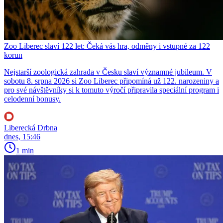
Zoo Liberec slaví 122 let: Čeká vás hra, odměny i vstupné za 122
korun
Nejstarší zoologická zahrada v Česku slaví významné jubileum. V
sobotu 8. srpna 2026 si Zoo Liberec připomíná už 122. narozeniny a
pro své návštěvníky si k tomuto výročí připravila speciální program i
celodenní bonusy.
Liberecká Drbna
dnes, 15:46
1 min