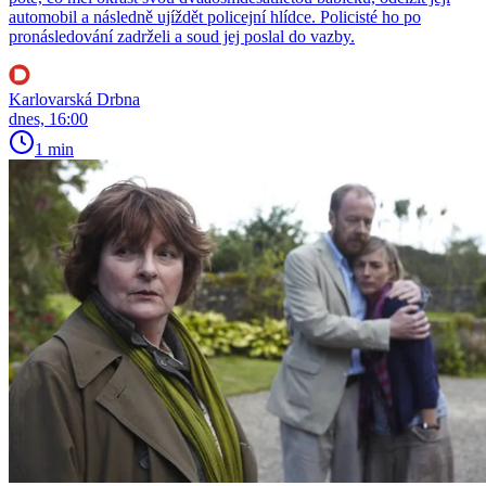
automobil a následně ujíždět policejní hlídce. Policisté ho po
pronásledování zadrželi a soud jej poslal do vazby.
Karlovarská Drbna
dnes, 16:00
1 min