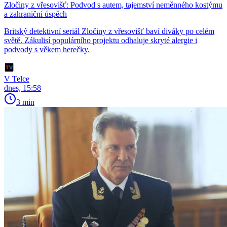
Zločiny z vřesovišť: Podvod s autem, tajemství neměnného kostýmu
a zahraniční úspěch
Britský detektivní seriál Zločiny z vřesovišť baví diváky po celém
světě. Zákulisí populárního projektu odhaluje skryté alergie i
podvody s věkem herečky.
V Telce
dnes, 15:58
3 min