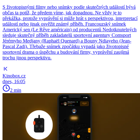
S životopisnými filmy nebo snímky podle skutečných událostí bývá
občas ta potíž, že předem víme, jak dopadnou. Ne vždy je to
překážka, protože vyprávění si může hrát s perspektivou, interpretací
událostí nebo jinak osvěžit známý příběh. Francouzský snímek
Americký sen (Le Rêve américain) od producentů Nedotknutelných
sleduje skutečný příběh zakladatelů sportovní agentury Comsport
Jérémyho Medjany (Raphaël Quenard) a Bouny Ndiayeho (Jean-
Pascal Zadi). Třebaže snímek zpočátku vypadá jako životopisné
sportovní drama o úspěchu a budování firmy, vyprávění zaujímá
trochu jinou perspektivu.
Kinobox.cz
dnes, 16:05
2 min