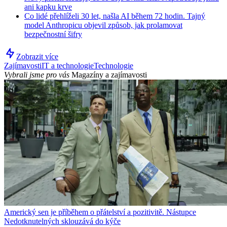
ani kapku krve
Co lidé přehlíželi 30 let, našla AI během 72 hodin. Tajný
model Anthropicu objevil způsob, jak prolamovat
bezpečnostní šifry
Zobrazit více
Zajímavosti
IT a technologie
Technologie
Vybrali jsme pro vás
Magazíny a zajímavosti
Americký sen je příběhem o přátelství a pozitivitě. Nástupce
Nedotknutelných sklouzává do kýče