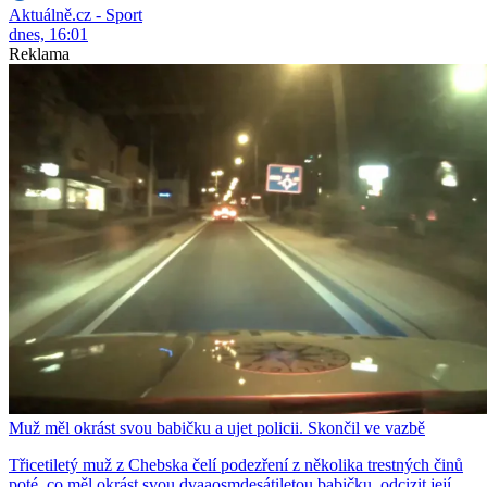
Aktuálně.cz - Sport
dnes, 16:01
Reklama
Muž měl okrást svou babičku a ujet policii. Skončil ve vazbě
Třicetiletý muž z Chebska čelí podezření z několika trestných činů
poté, co měl okrást svou dvaaosmdesátiletou babičku, odcizit její