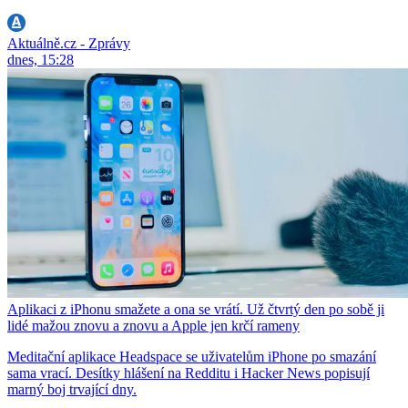
Aktuálně.cz - Zprávy
dnes, 15:28
Aplikaci z iPhonu smažete a ona se vrátí. Už čtvrtý den po sobě ji
lidé mažou znovu a znovu a Apple jen krčí rameny
Meditační aplikace Headspace se uživatelům iPhone po smazání
sama vrací. Desítky hlášení na Redditu i Hacker News popisují
marný boj trvající dny.