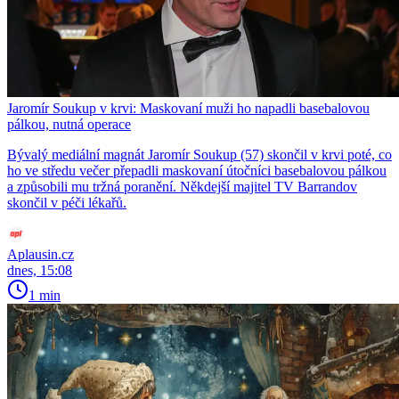
Jaromír Soukup v krvi: Maskovaní muži ho napadli basebalovou
pálkou, nutná operace
Bývalý mediální magnát Jaromír Soukup (57) skončil v krvi poté, co
ho ve středu večer přepadli maskovaní útočníci basebalovou pálkou
a způsobili mu tržná poranění. Někdejší majitel TV Barrandov
skončil v péči lékařů.
Aplausin.cz
dnes, 15:08
1 min