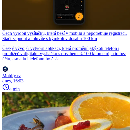
Čech vyrobil vysílačku, která běží v mobilu a nepotřebuje registraci.
Stačí zapnout a mluvíte s kýmkoli v dosahu 100 km
Český vývojář vytvořil aplikaci, která promění jakýkoli telefon i
prohlížeč v digitální vysílačku s dosahem až 100 kilometrů, a to bez
účtu, e-mailu i telefonního čísla.
Mobify.cz
dnes, 16:03
4 min