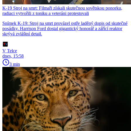
K-19 Stroj na smrt: Filmaři získali skutečnou sovětskou ponorku,
radiaci vytvořili z toniku a veteráni protestovali
Snímek K-19: Stroj na smrt provázel ostře laděný dopis od skutečné
posádky. Harrison Ford dostal gigantický honorář a zářící reaktor
skrývá zvláštní detail.
V Telce
dnes, 15:58
3 min