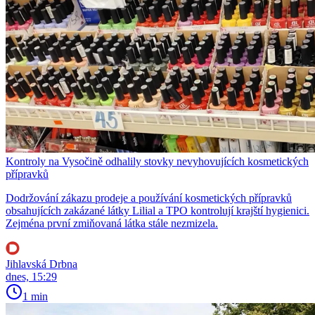
Kontroly na Vysočině odhalily stovky nevyhovujících kosmetických
přípravků
Dodržování zákazu prodeje a používání kosmetických přípravků
obsahujících zakázané látky Lilial a TPO kontrolují krajští hygienici.
Zejména první zmiňovaná látka stále nezmizela.
Jihlavská Drbna
dnes, 15:29
1 min