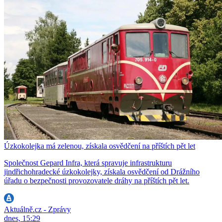
Úzkokolejka má zelenou, získala osvědčení na příštích pět let
Společnost Gepard Infra, která spravuje infrastrukturu
jindřichohradecké úzkokolejky, získala osvědčení od Drážního
úřadu o bezpečnosti provozovatele dráhy na příštích pět let.
Aktuálně.cz - Zprávy
dnes, 15:29