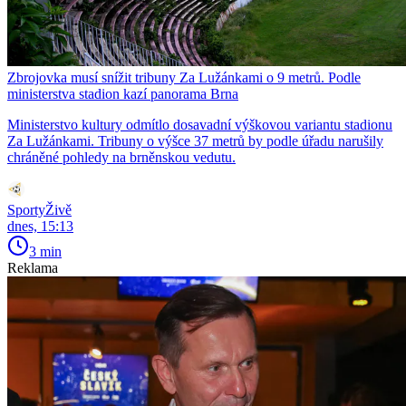
Zbrojovka musí snížit tribuny Za Lužánkami o 9 metrů. Podle
ministerstva stadion kazí panorama Brna
Ministerstvo kultury odmítlo dosavadní výškovou variantu stadionu
Za Lužánkami. Tribuny o výšce 37 metrů by podle úřadu narušily
chráněné pohledy na brněnskou vedutu.
SportyŽivě
dnes, 15:13
3 min
Reklama