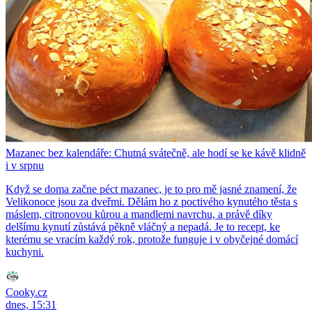
Mazanec bez kalendáře: Chutná svátečně, ale hodí se ke kávě klidně
i v srpnu
Když se doma začne péct mazanec, je to pro mě jasné znamení, že
Velikonoce jsou za dveřmi. Dělám ho z poctivého kynutého těsta s
máslem, citronovou kůrou a mandlemi navrchu, a právě díky
delšímu kynutí zůstává pěkně vláčný a nepadá. Je to recept, ke
kterému se vracím každý rok, protože funguje i v obyčejné domácí
kuchyni.
Cooky.cz
dnes, 15:31