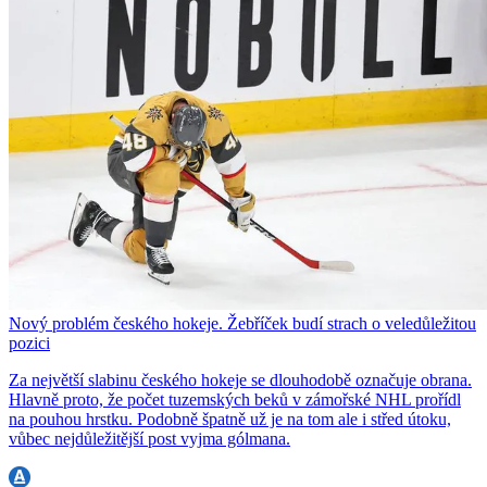
Nový problém českého hokeje. Žebříček budí strach o veledůležitou
pozici
Za největší slabinu českého hokeje se dlouhodobě označuje obrana.
Hlavně proto, že počet tuzemských beků v zámořské NHL prořídl
na pouhou hrstku. Podobně špatně už je na tom ale i střed útoku,
vůbec nejdůležitější post vyjma gólmana.