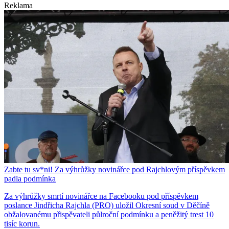
Reklama
Zabte tu sv*ni! Za výhrůžky novinářce pod Rajchlovým příspěvkem
padla podmínka
Za výhrůžky smrtí novinářce na Facebooku pod příspěvkem
poslance Jindřicha Rajchla (PRO) uložil Okresní soud v Děčíně
obžalovanému přispěvateli půlroční podmínku a peněžitý trest 10
tisíc korun.