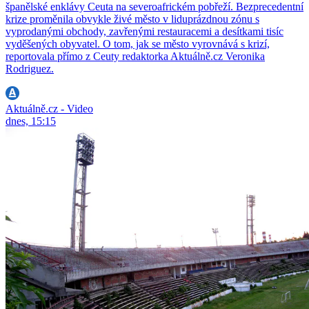
španělské enklávy Ceuta na severoafrickém pobřeží. Bezprecedentní
krize proměnila obvykle živé město v liduprázdnou zónu s
vyprodanými obchody, zavřenými restauracemi a desítkami tisíc
vyděšených obyvatel. O tom, jak se město vyrovnává s krizí,
reportovala přímo z Ceuty redaktorka Aktuálně.cz Veronika
Rodriguez.
Aktuálně.cz - Video
dnes, 15:15