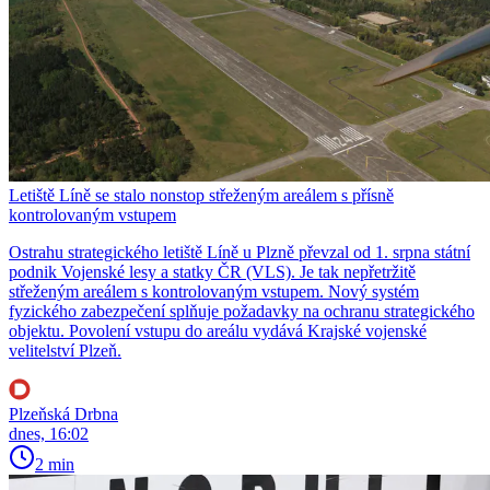
Letiště Líně se stalo nonstop střeženým areálem s přísně
kontrolovaným vstupem
Ostrahu strategického letiště Líně u Plzně převzal od 1. srpna státní
podnik Vojenské lesy a statky ČR (VLS). Je tak nepřetržitě
střeženým areálem s kontrolovaným vstupem. Nový systém
fyzického zabezpečení splňuje požadavky na ochranu strategického
objektu. Povolení vstupu do areálu vydává Krajské vojenské
velitelství Plzeň.
Plzeňská Drbna
dnes, 16:02
2 min