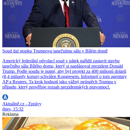
Soud dal stopku Trumpovu tanečnímu sálu v Bílém domě
Americký federální odvolací soud v pátek nařídil zastavit stavbu
tanečního sálu Bílého domu, který si naplánoval prezident Donald
Trump. Podle soudu je nutné, aby byl projekt za 400 milionů dolarů
(8,4 miliardy korun) schválen Kongresem. Informují o tom agentury
AP a Reuters. Ta krok hodnotí jako vážný neúspěch Trumpa v
případu, který prověřuje rozsah prezidentských pravomocí.
Aktuálně.cz - Zprávy
dnes, 15:32
Reklama