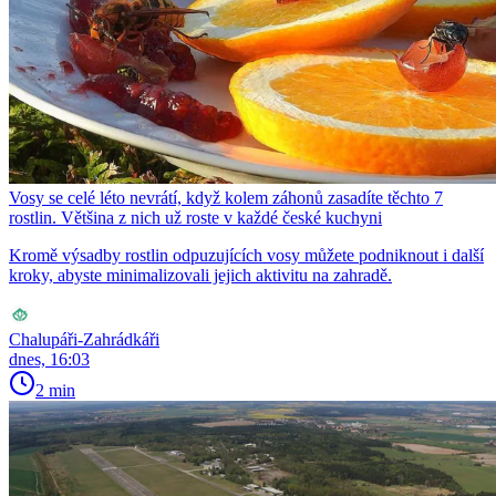
Vosy se celé léto nevrátí, když kolem záhonů zasadíte těchto 7
rostlin. Většina z nich už roste v každé české kuchyni
Kromě výsadby rostlin odpuzujících vosy můžete podniknout i další
kroky, abyste minimalizovali jejich aktivitu na zahradě.
Chalupáři-Zahrádkáři
dnes, 16:03
2 min