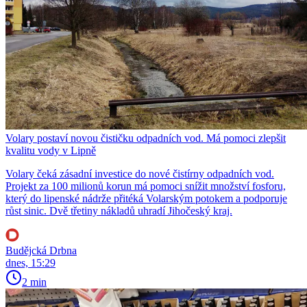
Volary postaví novou čističku odpadních vod. Má pomoci zlepšit
kvalitu vody v Lipně
Volary čeká zásadní investice do nové čistírny odpadních vod.
Projekt za 100 milionů korun má pomoci snížit množství fosforu,
který do lipenské nádrže přitéká Volarským potokem a podporuje
růst sinic. Dvě třetiny nákladů uhradí Jihočeský kraj.
Budějcká Drbna
dnes, 15:29
2 min