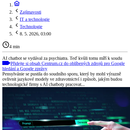
Zajímavosti
IT a technologie
Technologie
8. 5. 2026, 03:00
4 min
AI chatbot se vydával za psychiatra. Teď kvůli tomu míří k soudu
Přidejte si obsah Centrum.cz do oblíbených zdrojů pro Google
hledání a Google zprávy
Pensylvánie se pustila do soudního sporu, který by mohl výrazně
ovlivnit jazykové modely ve zdravotnictví i způsob, jakým budou
technologické firmy s AI chatboty pracovat...