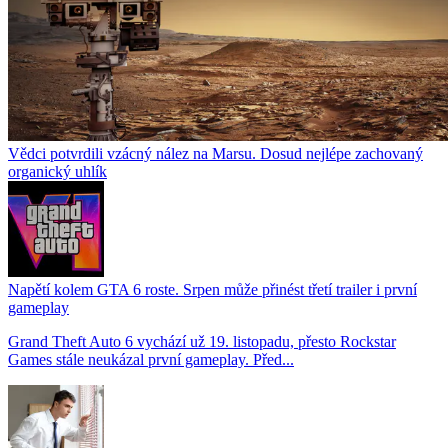
Vědci potvrdili vzácný nález na Marsu. Dosud nejlépe zachovaný
organický uhlík
Napětí kolem GTA 6 roste. Srpen může přinést třetí trailer i první
gameplay
Grand Theft Auto 6 vychází už 19. listopadu, přesto Rockstar
Games stále neukázal první gameplay. Před...