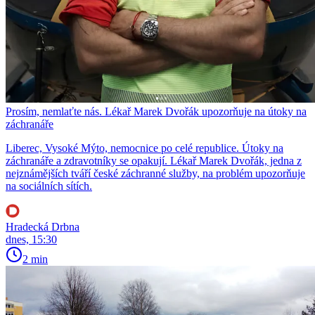
Prosím, nemlaťte nás. Lékař Marek Dvořák upozorňuje na útoky na
záchranáře
Liberec, Vysoké Mýto, nemocnice po celé republice. Útoky na
záchranáře a zdravotníky se opakují. Lékař Marek Dvořák, jedna z
nejznámějších tváří české záchranné služby, na problém upozorňuje
na sociálních sítích.
Hradecká Drbna
dnes, 15:30
2 min