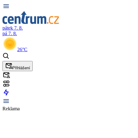
pátek 7. 8.
pá 7. 8.
26°C
Přihlášení
Reklama