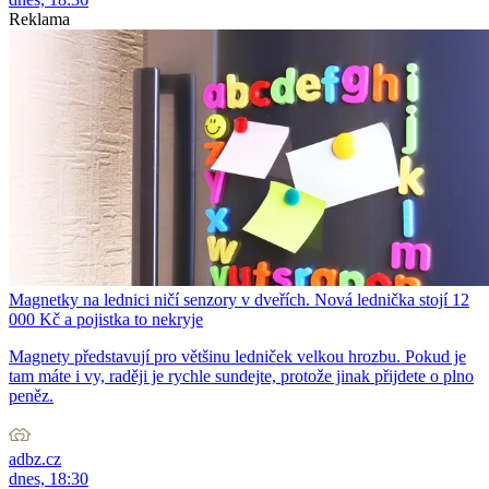
Reklama
Magnetky na lednici ničí senzory v dveřích. Nová lednička stojí 12
000 Kč a pojistka to nekryje
Magnety představují pro většinu ledniček velkou hrozbu. Pokud je
tam máte i vy, raději je rychle sundejte, protože jinak přijdete o plno
peněz.
adbz.cz
dnes, 18:30