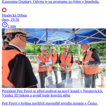
Kassouma Ouattary. Odveta je na programu za týden v Istanbulu.
Hradecká Drbna
dnes, 19:30
2 min
Prezident Petr Pavel se přijel podívat na nový kostel v Neratovicích.
Vzniká 3D tiskem a uvnitř bude lezecká stěna
Petr Pavel v květnu navštívil staveniště prvního kostela v Česku,