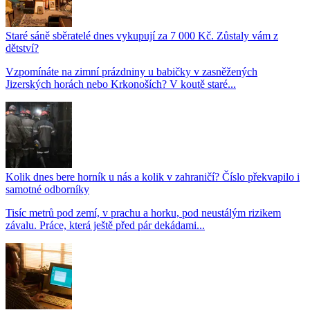
Staré sáně sběratelé dnes vykupují za 7 000 Kč. Zůstaly vám z
dětství?
Vzpomínáte na zimní prázdniny u babičky v zasněžených
Jizerských horách nebo Krkonoších? V koutě staré...
Kolik dnes bere horník u nás a kolik v zahraničí? Číslo překvapilo i
samotné odborníky
Tisíc metrů pod zemí, v prachu a horku, pod neustálým rizikem
závalu. Práce, která ještě před pár dekádami...