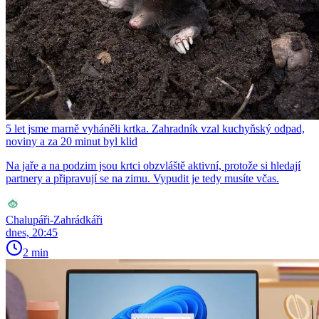
5 let jsme marně vyháněli krtka. Zahradník vzal kuchyňský odpad,
noviny a za 20 minut byl klid
Na jaře a na podzim jsou krtci obzvláště aktivní, protože si hledají
partnery a připravují se na zimu. Vypudit je tedy musíte včas.
Chalupáři-Zahrádkáři
dnes, 20:45
2 min