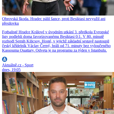
Obrovská škoda. Hradec pálil šance, proti Besiktasi nevyužil ani
přesilovku
Fotbalisté Hradce Králové v úvodním utkání 3. předkola Evropské
ligy podlehli doma favorizovanému Besiktasi 0:1. V 80. minutě
rozhodl Semih Kilicsoy. Hosté, v jejichž základní sestavě nastoupil
český křídelník Václav Černý, hráli od 71. minuty bez vyloučeného
Kassouma Ouattary. Odveta je na programu za týden v Istanbulu.
Aktuálně.cz - Sport
dnes, 19:05