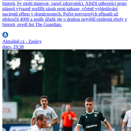
historii, by mohl mutovat, varují zdravotníci. Afričtí odborníci proto
plánují výrazně rozšířit zásah proti nákaze, včetně vyhledávání
pacientů přímo v domácnostech. Počet potvrzených případů už
překročil 4000 a podle úřadů jde o druhou největší epidemii eboly v
historii, uvedl list The Guardian.
Aktuálně.cz - Zprávy
dnes, 19:38