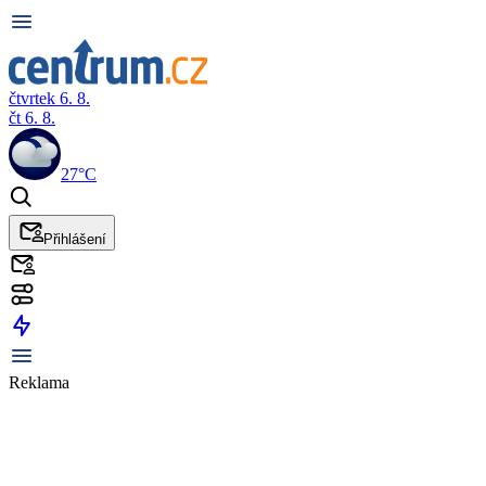
čtvrtek 6. 8.
čt 6. 8.
27°C
Přihlášení
Reklama