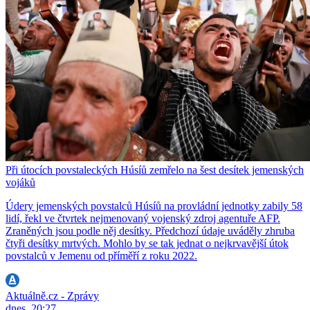
Při útocích povstaleckých Húsíů zemřelo na šest desítek jemenských
vojáků
Údery jemenských povstalců Húsíů na provládní jednotky zabily 58
lidí, řekl ve čtvrtek nejmenovaný vojenský zdroj agentuře AFP.
Zraněných jsou podle něj desítky. Předchozí údaje uváděly zhruba
čtyři desítky mrtvých. Mohlo by se tak jednat o nejkrvavější útok
povstalců v Jemenu od příměří z roku 2022.
Aktuálně.cz - Zprávy
dnes, 20:27