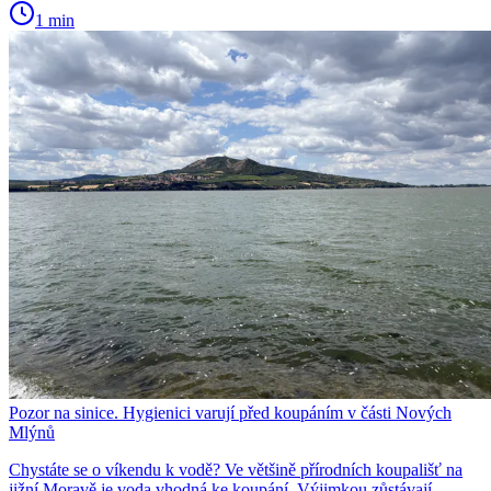
1 min
Pozor na sinice. Hygienici varují před koupáním v části Nových
Mlýnů
Chystáte se o víkendu k vodě? Ve většině přírodních koupališť na
jižní Moravě je voda vhodná ke koupání. Výjimkou zůstávají