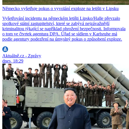
Německo vyšetřuje pokus o vyvolání exploze na letišti v Lipsku
Vyšetřování incidentu na německém letišti Lipsko/Halle převzalo
spolkové státní zastupitelství, které se zabývá nejzávažnější
kriminalitou týkající se například ohrožení bezpečnosti. Informovala
o tom ve čtvrtek agentura DPA. Úřad se sídlem v Karlsruhe má
podle agentury podezření na úmyslný pokus o způsobení exploze.
Aktuálně.cz - Zprávy
dnes, 18:29