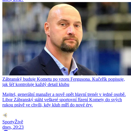
Zábranský buduje Kometu po vzoru Fergusona. Kučeřík popisuje,
jak šéf kontroluje každý detail klubu
Majitel, generální manažer a nově opět hlavní trenér v jedné osobě.
Libor Zábranský stáhl veškeré sportovní řízení Komety do svých
rukou právě ve chvíli, kdy klub míří do nové éry.
SportyŽivě
dnes, 20:23