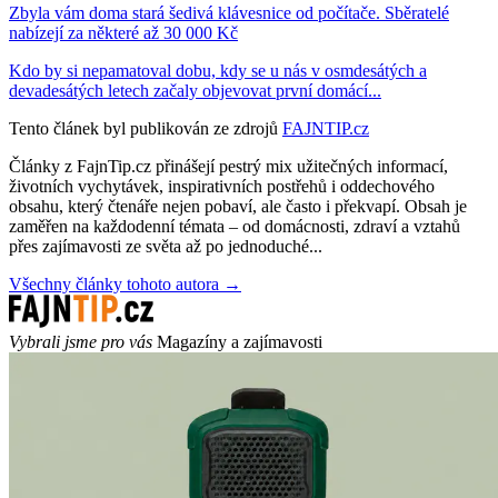
Zbyla vám doma stará šedivá klávesnice od počítače. Sběratelé
nabízejí za některé až 30 000 Kč
Kdo by si nepamatoval dobu, kdy se u nás v osmdesátých a
devadesátých letech začaly objevovat první domácí...
Tento článek byl publikován ze zdrojů
FAJNTIP.cz
Články z FajnTip.cz přinášejí pestrý mix užitečných informací,
životních vychytávek, inspirativních postřehů i oddechového
obsahu, který čtenáře nejen pobaví, ale často i překvapí. Obsah je
zaměřen na každodenní témata – od domácnosti, zdraví a vztahů
přes zajímavosti ze světa až po jednoduché...
Všechny články tohoto autora →
Vybrali jsme pro vás
Magazíny a zajímavosti