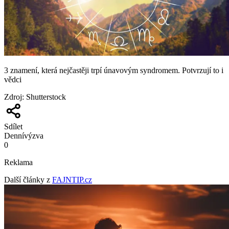
3 znamení, která nejčastěji trpí únavovým syndromem. Potvrzují to i
vědci
Zdroj
:
Shutterstock
Sdílet
Denní
výzva
0
Reklama
Další články z
FAJNTIP.cz