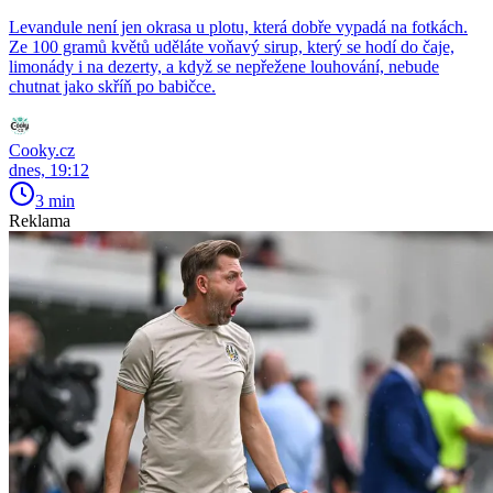
Levandule není jen okrasa u plotu, která dobře vypadá na fotkách.
Ze 100 gramů květů uděláte voňavý sirup, který se hodí do čaje,
limonády i na dezerty, a když se nepřežene louhování, nebude
chutnat jako skříň po babičce.
Cooky.cz
dnes, 19:12
3 min
Reklama