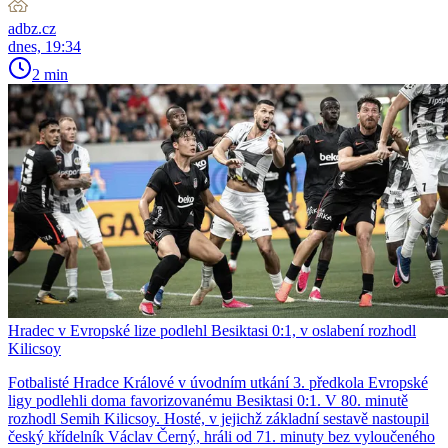
adbz.cz
dnes, 19:34
2 min
Hradec v Evropské lize podlehl Besiktasi 0:1, v oslabení rozhodl
Kilicsoy
Fotbalisté Hradce Králové v úvodním utkání 3. předkola Evropské
ligy podlehli doma favorizovanému Besiktasi 0:1. V 80. minutě
rozhodl Semih Kilicsoy. Hosté, v jejichž základní sestavě nastoupil
český křídelník Václav Černý, hráli od 71. minuty bez vyloučeného