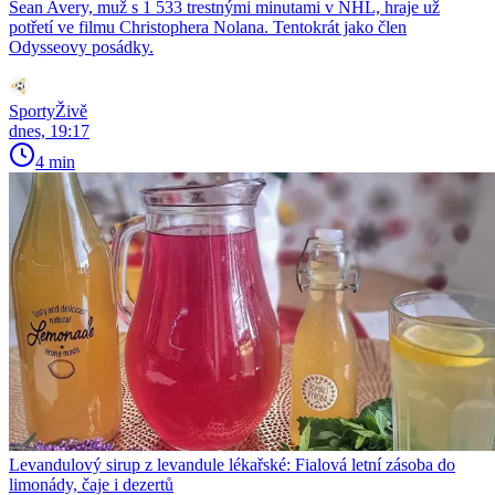
Sean Avery, muž s 1 533 trestnými minutami v NHL, hraje už
potřetí ve filmu Christophera Nolana. Tentokrát jako člen
Odysseovy posádky.
SportyŽivě
dnes, 19:17
4 min
Levandulový sirup z levandule lékařské: Fialová letní zásoba do
limonády, čaje i dezertů