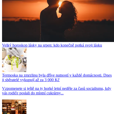
Velký horoskop lásky na srpen: kdo konečně potká svoji lásku
Termoska na zmrzlinu byla dříve nutností v každé domácnosti. Dnes
ji sběratelé vykupují až za 3 000 Kč
Vzpomenete si ještě na ty horké letní neděle za časů socialismu, kdy
vás rodiče poslali do místní cukrárny...