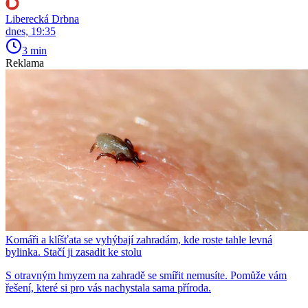
Liberecká Drbna
dnes, 19:35
3 min
Reklama
Komáři a klíšťata se vyhýbají zahradám, kde roste tahle levná
bylinka. Stačí ji zasadit ke stolu
S otravným hmyzem na zahradě se smířit nemusíte. Pomůže vám
řešení, které si pro vás nachystala sama příroda.