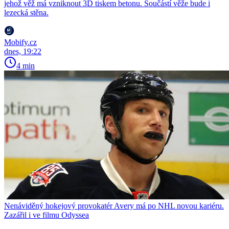
jehož věž má vzniknout 3D tiskem betonu. Součástí věže bude i
lezecká stěna.
Mobify.cz
dnes, 19:22
4 min
Nenáviděný hokejový provokatér Avery má po NHL novou kariéru.
Zazářil i ve filmu Odyssea