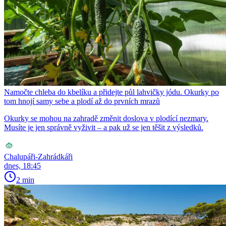
Namočte chleba do kbelíku a přidejte půl lahvičky jódu. Okurky po
tom hnojí samy sebe a plodí až do prvních mrazů
Okurky se mohou na zahradě změnit doslova v plodící nezmary.
Musíte je jen správně vyživit – a pak už se jen těšit z výsledků.
Chalupáři-Zahrádkáři
dnes, 18:45
2 min