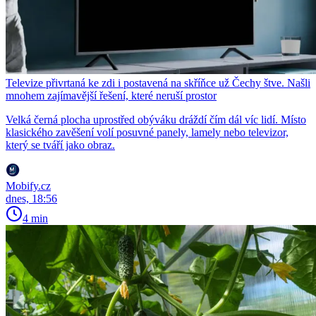
Televize přivrtaná ke zdi i postavená na skříňce už Čechy štve. Našli
mnohem zajímavější řešení, které neruší prostor
Velká černá plocha uprostřed obýváku dráždí čím dál víc lidí. Místo
klasického zavěšení volí posuvné panely, lamely nebo televizor,
který se tváří jako obraz.
Mobify.cz
dnes, 18:56
4 min