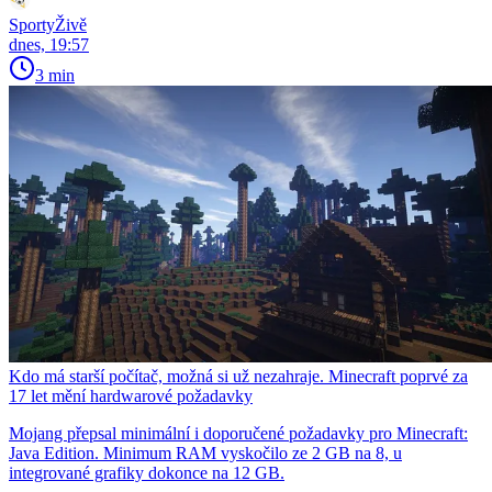
SportyŽivě
dnes, 19:57
3 min
Kdo má starší počítač, možná si už nezahraje. Minecraft poprvé za
17 let mění hardwarové požadavky
Mojang přepsal minimální i doporučené požadavky pro Minecraft:
Java Edition. Minimum RAM vyskočilo ze 2 GB na 8, u
integrované grafiky dokonce na 12 GB.