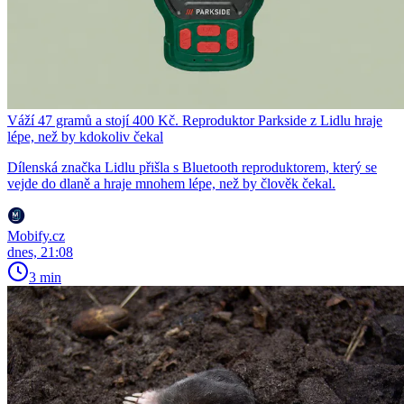
Váží 47 gramů a stojí 400 Kč. Reproduktor Parkside z Lidlu hraje
lépe, než by kdokoliv čekal
Dílenská značka Lidlu přišla s Bluetooth reproduktorem, který se
vejde do dlaně a hraje mnohem lépe, než by člověk čekal.
Mobify.cz
dnes, 21:08
3 min