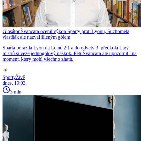
Glosátor Švancara ocenil výkon Sparty proti Lyonu, Suchomela
vlastňák ale nazval šíleným gólem
Sparta porazila Lyon na Letné 2:1 a do odvety 3. předkola Ligy
mistrů si veze jednogólový náskok. Petr Švancara ale upozornil i na
moment, který mohl všechno zhatit.
SportyŽivě
dnes, 19:03
3 min