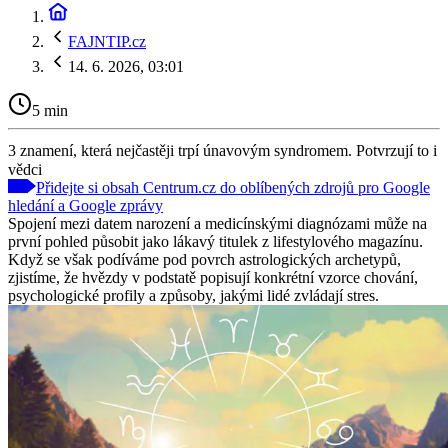
FAJNTIP.cz
14. 6. 2026, 03:01
5 min
3 znamení, která nejčastěji trpí únavovým syndromem. Potvrzují to i
vědci
Přidejte si obsah Centrum.cz do oblíbených zdrojů pro Google
hledání a Google zprávy
Spojení mezi datem narození a medicínskými diagnózami může na
první pohled působit jako lákavý titulek z lifestylového magazínu.
Když se však podíváme pod povrch astrologických archetypů,
zjistíme, že hvězdy v podstatě popisují konkrétní vzorce chování,
psychologické profily a způsoby, jakými lidé zvládají stres.