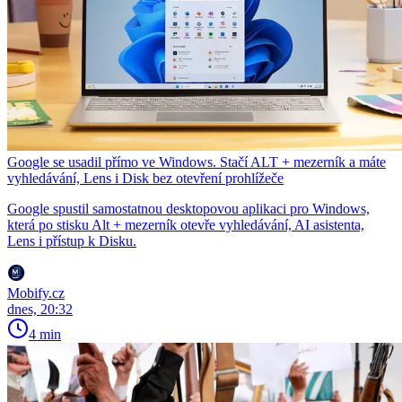
Google se usadil přímo ve Windows. Stačí ALT + mezerník a máte
vyhledávání, Lens i Disk bez otevření prohlížeče
Google spustil samostatnou desktopovou aplikaci pro Windows,
která po stisku Alt + mezerník otevře vyhledávání, AI asistenta,
Lens i přístup k Disku.
Mobify.cz
dnes, 20:32
4 min