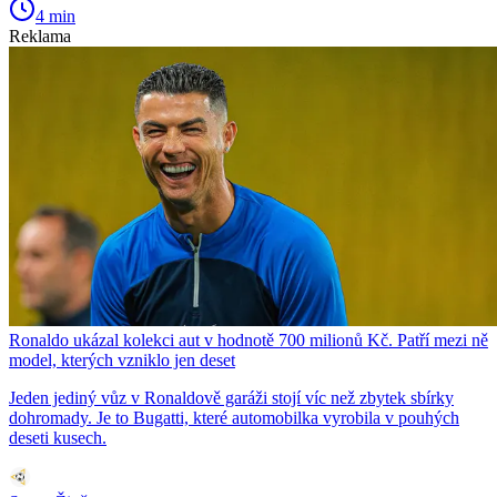
4 min
Reklama
Ronaldo ukázal kolekci aut v hodnotě 700 milionů Kč. Patří mezi ně
model, kterých vzniklo jen deset
Jeden jediný vůz v Ronaldově garáži stojí víc než zbytek sbírky
dohromady. Je to Bugatti, které automobilka vyrobila v pouhých
deseti kusech.