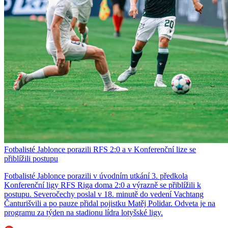
Fotbalisté Jablonce porazili RFS 2:0 a v Konferenční lize se
přiblížili postupu
Fotbalisté Jablonce porazili v úvodním utkání 3. předkola
Konferenční ligy RFS Riga doma 2:0 a výrazně se přiblížili k
postupu. Severočechy poslal v 18. minutě do vedení Vachtang
Čanturišvili a po pauze přidal pojistku Matěj Polidar. Odveta je na
programu za týden na stadionu lídra lotyšské ligy.