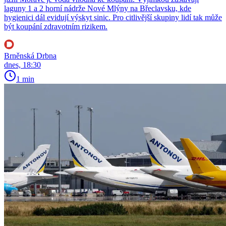
laguny 1 a 2 horní nádrže Nové Mlýny na Břeclavsku, kde
hygienici dál evidují výskyt sinic. Pro citlivější skupiny lidí tak může
být koupání zdravotním rizikem.
Brněnská Drbna
dnes, 18:30
1 min