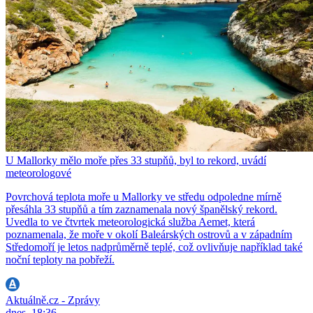
U Mallorky mělo moře přes 33 stupňů, byl to rekord, uvádí
meteorologové
Povrchová teplota moře u Mallorky ve středu odpoledne mírně
přesáhla 33 stupňů a tím zaznamenala nový španělský rekord.
Uvedla to ve čtvrtek meteorologická služba Aemet, která
poznamenala, že moře v okolí Baleárských ostrovů a v západním
Středomoří je letos nadprůměrně teplé, což ovlivňuje například také
noční teploty na pobřeží.
Aktuálně.cz - Zprávy
dnes, 18:36