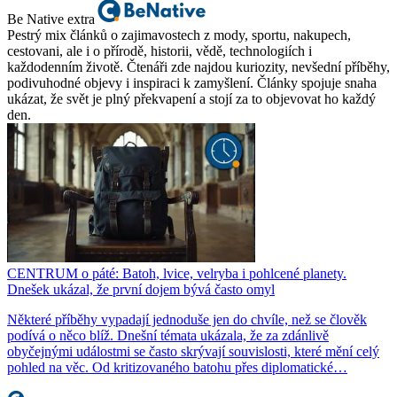
Be Native extra
Pestrý mix článků o zajimavostech z mody, sportu, nakupech,
cestovani, ale i o přírodě, historii, vědě, technologiích i
každodenním životě. Čtenáři zde najdou kuriozity, nevšední příběhy,
podivuhodné objevy i inspiraci k zamyšlení. Články spojuje snaha
ukázat, že svět je plný překvapení a stojí za to objevovat ho každý
den.
CENTRUM o páté: Batoh, lvice, velryba i pohlcené planety.
Dnešek ukázal, že první dojem bývá často omyl
Některé příběhy vypadají jednoduše jen do chvíle, než se člověk
podívá o něco blíž. Dnešní témata ukázala, že za zdánlivě
obyčejnými událostmi se často skrývají souvislosti, které mění celý
pohled na věc. Od kritizovaného batohu přes diplomatické…