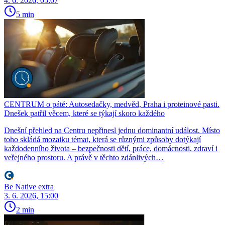
4. 6. 2026, 05:07
5 min
CENTRUM o páté: Autosedačky, medvěd, Praha i proteinové pasti.
Dnešek patřil věcem, které se týkají skoro každého
Dnešní přehled na Centru nepřinesl jednu dominantní událost. Místo
toho skládá mozaiku témat, která se různými způsoby dotýkají
každodenního života – bezpečnosti dětí, práce, domácnosti, zdraví i
veřejného prostoru. A právě v těchto zdánlivých…
Be Native extra
3. 6. 2026, 15:00
2 min