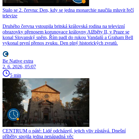
Stalo se 2. června: Den, kdy se jedna monarchie naučila mluvit řečí
televize
Druhého června vstoupila britská královská rodina na televizní
obrazovky přenosem korunovace královny Alžběty II, v Praze se
konal Slovanský sněm, Řím padl do rukou Vandalů a Graham Bell
vykonal první přenos zvuku. Den plný historických zvratů.
Be Native extra
2. 6. 2026, 05:07
5 min
CENTRUM o páté: Lidé odcházejí, jejich vliv zůstává. Dnešní
příběhy spojila jedna nenápadná věc