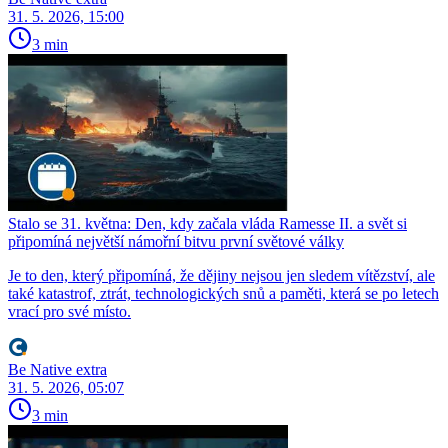
31. 5. 2026, 15:00
3 min
Stalo se 31. května: Den, kdy začala vláda Ramesse II. a svět si
připomíná největší námořní bitvu první světové války
Je to den, který připomíná, že dějiny nejsou jen sledem vítězství, ale
také katastrof, ztrát, technologických snů a paměti, která se po letech
vrací pro své místo.
Be Native extra
31. 5. 2026, 05:07
3 min