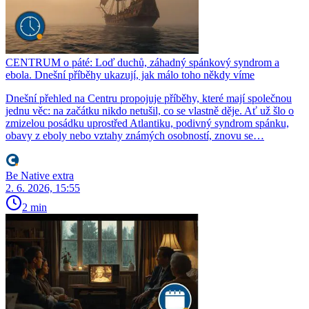
CENTRUM o páté: Loď duchů, záhadný spánkový syndrom a
ebola. Dnešní příběhy ukazují, jak málo toho někdy víme
Dnešní přehled na Centru propojuje příběhy, které mají společnou
jednu věc: na začátku nikdo netušil, co se vlastně děje. Ať už šlo o
zmizelou posádku uprostřed Atlantiku, podivný syndrom spánku,
obavy z eboly nebo vztahy známých osobností, znovu se…
Be Native extra
2. 6. 2026, 15:55
2 min