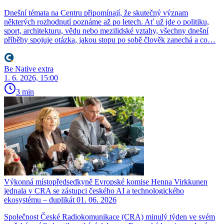
Dnešní témata na Centru připomínají, že skutečný význam
některých rozhodnutí poznáme až po letech. Ať už jde o politiku,
sport, architekturu, vědu nebo mezilidské vztahy, všechny dnešní
příběhy spojuje otázka, jakou stopu po sobě člověk zanechá a co…
Be Native extra
1. 6. 2026, 15:00
3 min
Výkonná místopředsedkyně Evropské komise Henna Virkkunen
jednala v CRA se zástupci českého AI a technologického
ekosystému – duplikát 01. 06. 2026
Společnost České Radiokomunikace (CRA) minulý týden ve svém