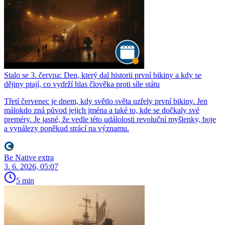
Stalo se 3. června: Den, který dal historii první bikiny a kdy se
dějiny ptají, co vydrží hlas člověka proti síle státu
Třetí červenec je dnem, kdy světlo světa uzřely první bikiny. Jen
málokdo zná původ jejich jména a také to, kde se dočkaly své
preméry. Je jasné, že vedle této událolosti revoluční myšlenky, boje
a vynálezy poněkud strácí na významu.
Be Native extra
3. 6. 2026, 05:07
5 min