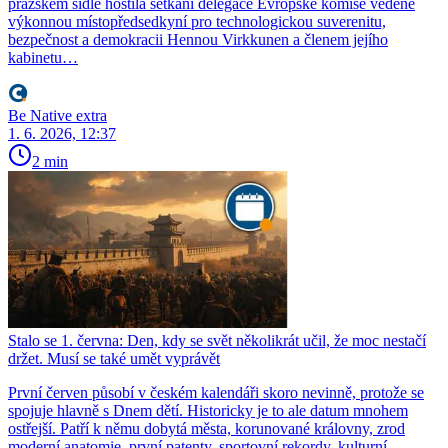
pražském sídle hostila setkání delegace Evropské komise vedené
výkonnou místopředsedkyní pro technologickou suverenitu,
bezpečnost a demokracii Hennou Virkkunen a členem jejího
kabinetu…
Be Native extra
1. 6. 2026, 12:37
2 min
Stalo se 1. června: Den, kdy se svět několikrát učil, že moc nestačí
držet. Musí se také umět vyprávět
První červen působí v českém kalendáři skoro nevinně, protože se
spojuje hlavně s Dnem dětí. Historicky je to ale datum mnohem
ostřejší. Patří k němu dobytá města, korunované královny, zrod
moderní anatomie, první patenty, sportovní rekordy, kulturní…