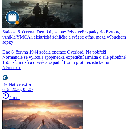
Stalo se 6. června: Den, kdy se otevřely dveře zpátky do Evropy,
vznikla YMCA i elektrická žehlička a svět se otřásl mega výbuchem
sopky
Dne 6. června 1944 začala operace Overlord. Na pobřeží
Normandie se vylodila spojenecká expediční armáda o síle přibližně
156 tisíc mužů a otevřela západní frontu proti nacistickému
Německu.
Be Native extra
6. 6. 2026, 05:07
4 min