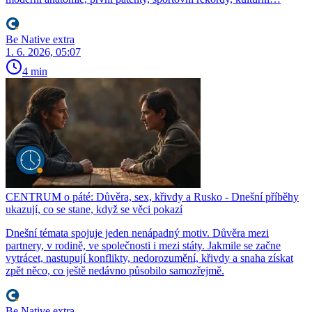
Be Native extra
1. 6. 2026, 05:07
4 min
CENTRUM o páté: Důvěra, sex, křivdy a Rusko - Dnešní příběhy
ukazují, co se stane, když se věci pokazí
Dnešní témata spojuje jeden nenápadný motiv. Důvěra mezi
partnery, v rodině, ve společnosti i mezi státy. Jakmile se začne
vytrácet, nastupují konflikty, nedorozumění, křivdy a snaha získat
zpět něco, co ještě nedávno působilo samozřejmě.
Be Native extra