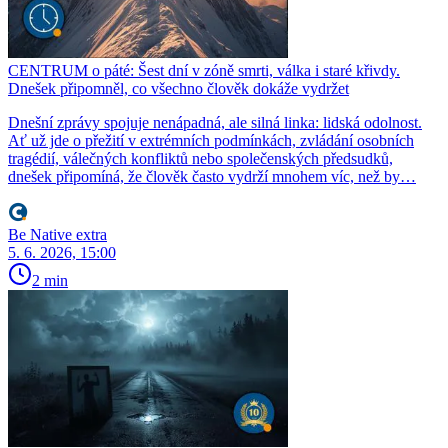
CENTRUM o páté: Šest dní v zóně smrti, válka i staré křivdy.
Dnešek připomněl, co všechno člověk dokáže vydržet
Dnešní zprávy spojuje nenápadná, ale silná linka: lidská odolnost.
Ať už jde o přežití v extrémních podmínkách, zvládání osobních
tragédií, válečných konfliktů nebo společenských předsudků,
dnešek připomíná, že člověk často vydrží mnohem víc, než by…
Be Native extra
5. 6. 2026, 15:00
2 min