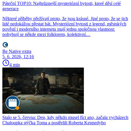
Páteční TOP10: Najhrůznejší mysteriózní bytosti, které děsí celé
generace
Některé příběhy přežívají proto, že jsou krásné. Jiné proto, že se jich
lidé nedokážou přestat bát. Mysteriózní bytosti z legend, městských
pověstí i moderního internetu mají jednu společnou vlastnost:
pohybují se někde mezi folklorem, kolektivní…
Be Native extra
5. 6. 2026, 12:16
4 min
Stalo se 5. června: Den, kdy někdo musel říct ano, začala vycházech
Chaloupka stýčka Toma a postřelili Roberta Kennedyho