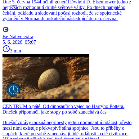
Dne 5. června 1944 učinil generál Dwight D. Eisenhower jedno z
nejtěžších rozhodnutí druhé světové války. Po dnech napjatého
čekání, odkladu a sledování počasí rozhodl, že se spojenecké
vylodění v Normandii uskuteční následující den, 6. června.
Be Native extra
5. 6. 2026, 05:07
3 min
CENTRUM o páté: Od dinosauřích vajec po Harryho Pottera.
Dnešek připomněl, jaké stopy po sobě zanechává čas
Dnešní zprávy možná nepřinesly jednu dominantní událost, přesto
mezi nimi existuje překvapivě silná spojnice. Jsou to příběhy o
stopách, které po sobě zanechávají lidé, události i celé civilizace.