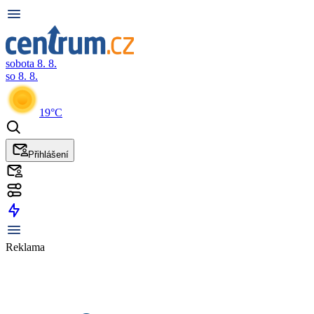
sobota 8. 8.
so 8. 8.
19°C
Přihlášení
Reklama