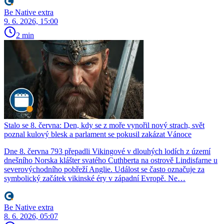
Be Native extra
9. 6. 2026, 15:00
2 min
Stalo se 8. června: Den, kdy se z moře vynořil nový strach, svět
poznal kulový blesk a parlament se pokusil zakázat Vánoce
Dne 8. června 793 přepadli Vikingové v dlouhých lodích z území
dnešního Norska klášter svatého Cuthberta na ostrově Lindisfarne u
severovýchodního pobřeží Anglie. Událost se často označuje za
symbolický začátek vikinské éry v západní Evropě. Ne…
Be Native extra
8. 6. 2026, 05:07