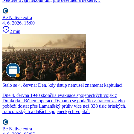
Některé trvají několik dní, jiné desetiletí a některé…
Be Native extra
4. 6. 2026, 15:00
2 min
Stalo se 4. června: Den, kdy ústup nemusel znamenat kapitulaci
Dne 4. června 1940 skončila evakuace spojeneckých vojsk z
Dunkerku. Během operace Dynamo se podařilo z francouzského
pobřeží dostat přes Lamanšský průliv více než 338 tisíc britských,
francouzských a dalších spojeneckých vojáků.
Be Native extra