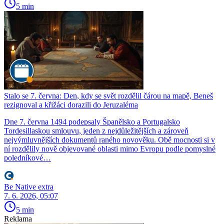
5 min
Stalo se 7. června: Den, kdy se svět rozdělil čárou na mapě, Beneš
rezignoval a křižáci dorazili do Jeruzaléma
Dne 7. června 1494 podepsaly Španělsko a Portugalsko
Tordesillaskou smlouvu, jeden z nejdůležitějších a zároveň
nejvýmluvnějších dokumentů raného novověku. Obě mocnosti si v
ní rozdělily nově objevované oblasti mimo Evropu podle pomyslné
poledníkové…
Be Native extra
7. 6. 2026, 05:07
5 min
Reklama