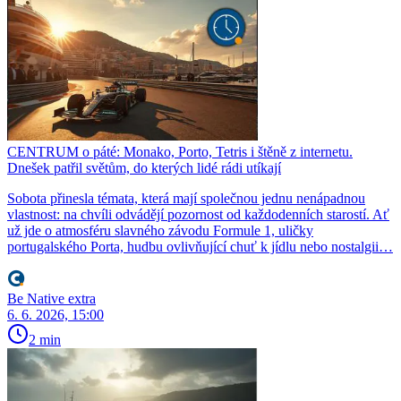
CENTRUM o páté: Monako, Porto, Tetris i štěně z internetu.
Dnešek patřil světům, do kterých lidé rádi utíkají
Sobota přinesla témata, která mají společnou jednu nenápadnou
vlastnost: na chvíli odvádějí pozornost od každodenních starostí. Ať
už jde o atmosféru slavného závodu Formule 1, uličky
portugalského Porta, hudbu ovlivňující chuť k jídlu nebo nostalgii…
Be Native extra
6. 6. 2026, 15:00
2 min