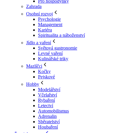
Pro hospodyňky
Zahrada
Osobní rozvoj
Psychologie
Management
Kariéra
Spiritualita a náboženství
Jídlo a vaření
Světová gastronomie
Levné vaření
Kulinářské triky
Mazlíčci
Kočky
Pejskové
Hobby
Modelářství
Včelařství
Rybaření
Letectví
Automobilismus
Adrenalin
Sběratelství
Houbaření