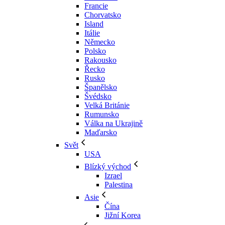
Francie
Chorvatsko
Island
Itálie
Německo
Polsko
Rakousko
Řecko
Rusko
Španělsko
Švédsko
Velká Británie
Rumunsko
Válka na Ukrajině
Maďarsko
Svět
USA
Blízký východ
Izrael
Palestina
Asie
Čína
Jižní Korea