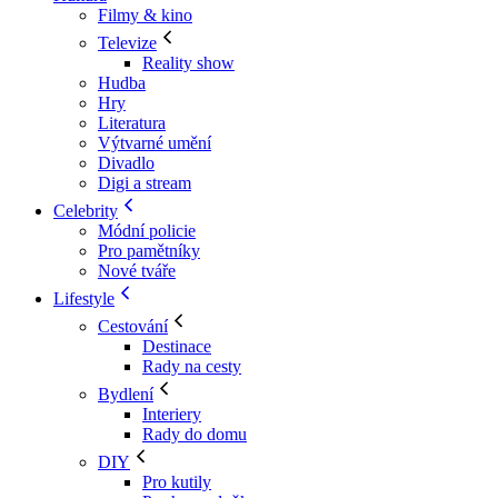
Filmy & kino
Televize
Reality show
Hudba
Hry
Literatura
Výtvarné umění
Divadlo
Digi a stream
Celebrity
Módní policie
Pro pamětníky
Nové tváře
Lifestyle
Cestování
Destinace
Rady na cesty
Bydlení
Interiery
Rady do domu
DIY
Pro kutily