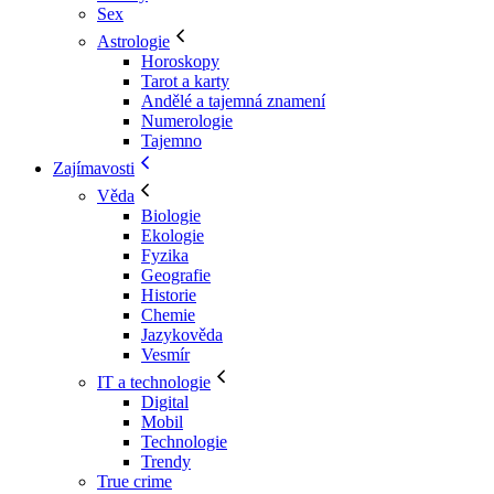
Sex
Astrologie
Horoskopy
Tarot a karty
Andělé a tajemná znamení
Numerologie
Tajemno
Zajímavosti
Věda
Biologie
Ekologie
Fyzika
Geografie
Historie
Chemie
Jazykověda
Vesmír
IT a technologie
Digital
Mobil
Technologie
Trendy
True crime