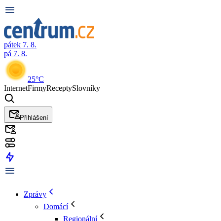
pátek 7. 8.
pá 7. 8.
25°C
Internet
Firmy
Recepty
Slovníky
Přihlášení
Zprávy
Domácí
Regionální