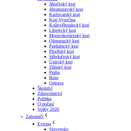
Jihočeský kraj
Jihomoravský kraj
Karlovarský kraj
Kraj Vysočina
Králověhradecký kraj
Liberecký kraj
Moravskoslezský kraj
Olomoucký kraj
Pardubický kraj
Plzeňský kraj
Středočeský kraj
Ústecký kraj
Zlínský kraj
Praha
Brno
Ostrava
Školství
Zdravotnictví
Politika
O počasí
Volby 2026
Zahraničí
Evropa
Slovensko