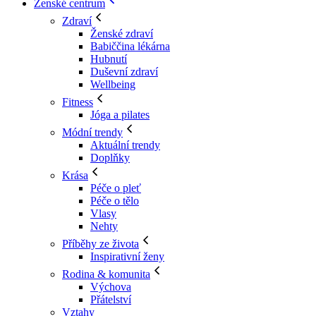
Ženské centrum
Zdraví
Ženské zdraví
Babiččina lékárna
Hubnutí
Duševní zdraví
Wellbeing
Fitness
Jóga a pilates
Módní trendy
Aktuální trendy
Doplňky
Krása
Péče o pleť
Péče o tělo
Vlasy
Nehty
Příběhy ze života
Inspirativní ženy
Rodina & komunita
Výchova
Přátelství
Vztahy