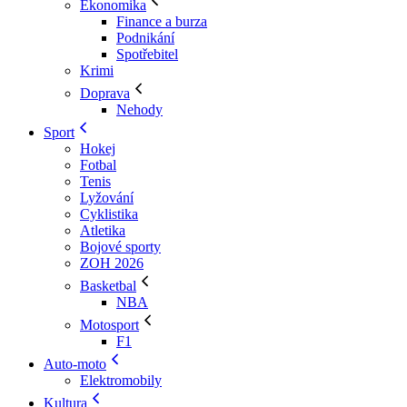
Ekonomika
Finance a burza
Podnikání
Spotřebitel
Krimi
Doprava
Nehody
Sport
Hokej
Fotbal
Tenis
Lyžování
Cyklistika
Atletika
Bojové sporty
ZOH 2026
Basketbal
NBA
Motosport
F1
Auto-moto
Elektromobily
Kultura