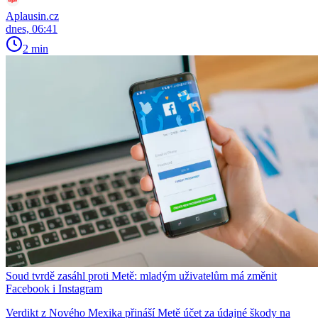
Aplausin.cz
dnes, 06:41
2 min
Soud tvrdě zasáhl proti Metě: mladým uživatelům má změnit
Facebook i Instagram
Verdikt z Nového Mexika přináší Metě účet za údajné škody na