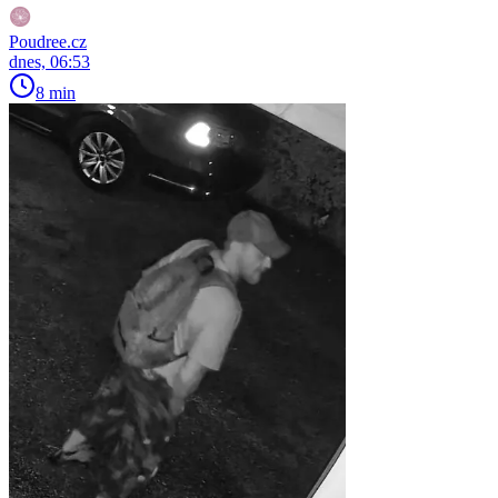
Poudree.cz
dnes, 06:53
8 min