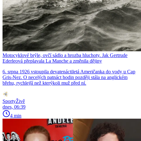
Motocyklové brýle, ovčí sádlo a hrozba hluchoty. Jak Gertrude
Ederleová přeplavala La Manche a změnila dějiny
6. srpna 1926 vstoupila devatenáctiletá Američanka do vody u Cap
Gris-Nez. O necelých patnáct hodin později stála na anglickém
břehu, rychlejší než kterýkoli muž před ní.
SportyŽivě
dnes, 06:39
4 min