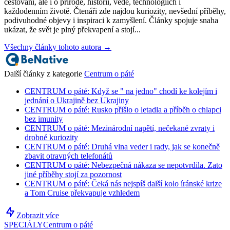
cestovani, ale i o přírodě, historii, vědě, technologiích i
každodenním životě. Čtenáři zde najdou kuriozity, nevšední příběhy,
podivuhodné objevy i inspiraci k zamyšlení. Články spojuje snaha
ukázat, že svět je plný překvapení a stojí...
Všechny články tohoto autora →
Další články z kategorie
Centrum o páté
CENTRUM o páté: Když se " na jedno" chodí ke kolejím i
jednání o Ukrajině bez Ukrajiny
CENTRUM o páté: Rusko přišlo o letadla a příběh o chlapci
bez imunity
CENTRUM o páté: Mezinárodní napětí, nečekané zvraty i
drobné kuriozity
CENTRUM o páté: Druhá vlna veder i rady, jak se konečně
zbavit otravných telefonátů
CENTRUM o páté: Nebezpečná nákaza se nepotvrdila. Zato
jiné příběhy stojí za pozornost
CENTRUM o páté: Čeká nás nejspíš další kolo íránské krize
a Tom Cruise překvapuje vzhledem
Zobrazit více
SPECIÁLY
Centrum o páté