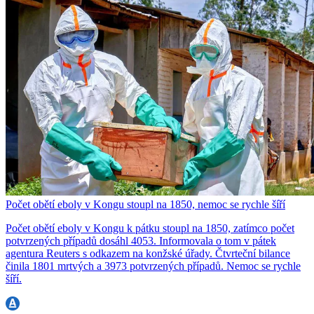
Počet obětí eboly v Kongu stoupl na 1850, nemoc se rychle šíří
Počet obětí eboly v Kongu k pátku stoupl na 1850, zatímco počet
potvrzených případů dosáhl 4053. Informovala o tom v pátek
agentura Reuters s odkazem na konžské úřady. Čtvrteční bilance
činila 1801 mrtvých a 3973 potvrzených případů. Nemoc se rychle
šíří.