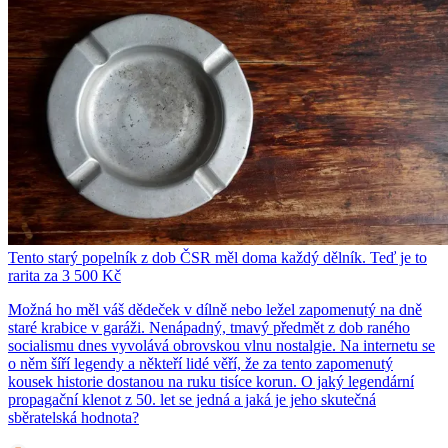
Tento starý popelník z dob ČSR měl doma každý dělník. Teď je to
rarita za 3 500 Kč
Možná ho měl váš dědeček v dílně nebo ležel zapomenutý na dně
staré krabice v garáži. Nenápadný, tmavý předmět z dob raného
socialismu dnes vyvolává obrovskou vlnu nostalgie. Na internetu se
o něm šíří legendy a někteří lidé věří, že za tento zapomenutý
kousek historie dostanou na ruku tisíce korun. O jaký legendární
propagační klenot z 50. let se jedná a jaká je jeho skutečná
sběratelská hodnota?