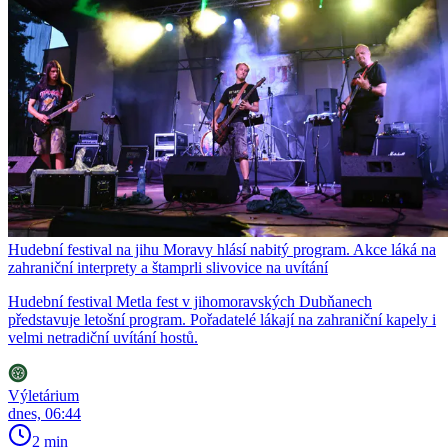
Hudební festival na jihu Moravy hlásí nabitý program. Akce láká na
zahraniční interprety a štamprli slivovice na uvítání
Hudební festival Metla fest v jihomoravských Dubňanech
představuje letošní program. Pořadatelé lákají na zahraniční kapely i
velmi netradiční uvítání hostů.
Výletárium
dnes, 06:44
2 min