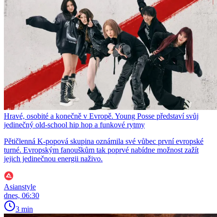
Hravé, osobité a konečně v Evropě. Young Posse představí svůj
jedinečný old-school hip hop a funkové rytmy
Pětičlenná K-popová skupina oznámila své vůbec první evropské
turné. Evropským fanouškům tak poprvé nabídne možnost zažít
jejich jedinečnou energii naživo.
Asianstyle
dnes, 06:30
3 min