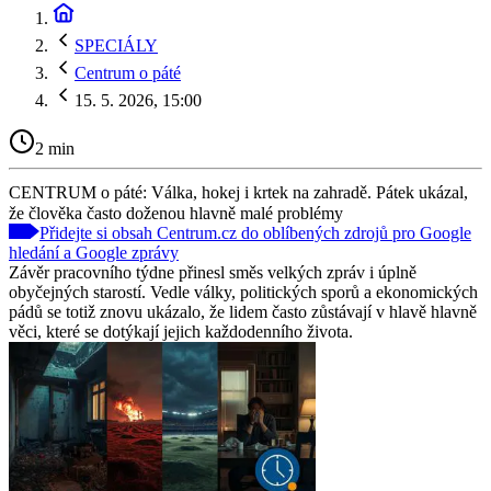
SPECIÁLY
Centrum o páté
15. 5. 2026, 15:00
2 min
CENTRUM o páté: Válka, hokej i krtek na zahradě. Pátek ukázal,
že člověka často doženou hlavně malé problémy
Přidejte si obsah Centrum.cz do oblíbených zdrojů pro Google
hledání a Google zprávy
Závěr pracovního týdne přinesl směs velkých zpráv i úplně
obyčejných starostí. Vedle války, politických sporů a ekonomických
pádů se totiž znovu ukázalo, že lidem často zůstávají v hlavě hlavně
věci, které se dotýkají jejich každodenního života.