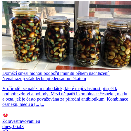
Domácí směsi mohou podpořit imunitu během nachlazení.
Nenahrazují však léčbu předepsanou lékařem
V přírodě lze nalézt mnoho látek, které mají vlastnost přispět k
podpoře zdraví a pohody. Mezi ně patří i kombinace česneku, medu
a octa, jež je často považována za přírodní antibiotikum. Kombinace
česneku, medu a [...]...
Zdravestravovani.eu
dnes, 06:43