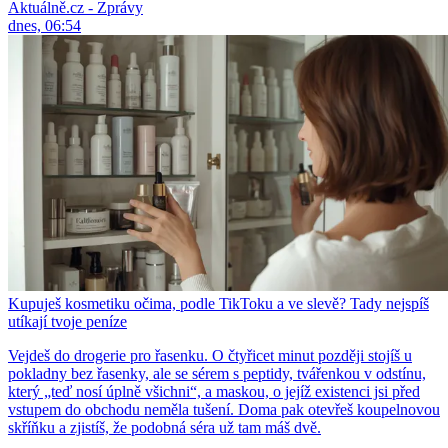
Aktuálně.cz - Zprávy
dnes, 06:54
Kupuješ kosmetiku očima, podle TikToku a ve slevě? Tady nejspíš
utíkají tvoje peníze
Vejdeš do drogerie pro řasenku. O čtyřicet minut později stojíš u
pokladny bez řasenky, ale se sérem s peptidy, tvářenkou v odstínu,
který „teď nosí úplně všichni“, a maskou, o jejíž existenci jsi před
vstupem do obchodu neměla tušení. Doma pak otevřeš koupelnovou
skříňku a zjistíš, že podobná séra už tam máš dvě.