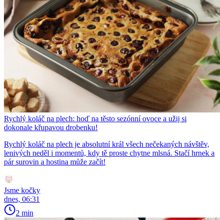
Rychlý koláč na plech: hoď na těsto sezónní ovoce a užij si
dokonale křupavou drobenku!
Rychlý koláč na plech je absolutní král všech nečekaných návštěv,
lenivých neděl i momentů, kdy tě proste chytne mlsná. Stačí hrnek a
pár surovin a hostina může začít!
Jsme kočky
dnes, 06:31
2 min