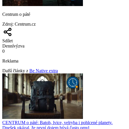
Centrum o páté
Zdroj
:
Centrum.cz
Sdílet
Denní
výzva
0
Reklama
Další články z
Be Native extra
CENTRUM o páté: Batoh, lvice, velryba i pohlcené planety.
Dnešek ukázal, že první dojem bývá často omyl