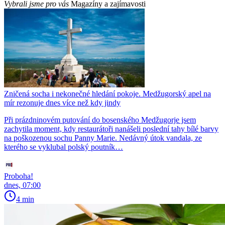
Vybrali jsme pro vás
Magazíny a zajímavosti
Zničená socha i nekonečné hledání pokoje. Medžugorský apel na
mír rezonuje dnes více než kdy jindy
Při prázdninovém putování do bosenského Medžugorje jsem
zachytila moment, kdy restaurátoři nanášeli poslední tahy bílé barvy
na poškozenou sochu Panny Marie. Nedávný útok vandala, ze
kterého se vyklubal polský poutník…
Proboha!
dnes, 07:00
4 min