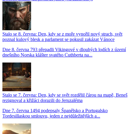
Stalo se 8. června: Den, kdy se z moře vynořil nový strach, svět
poznal kulový blesk a parlament se pokusil zakázat Vánoce
Dne 8. června 793 přepadli Vikingové v dlouhých lodích z území
dnešního Norska klášter svatého Cuthberta na...
Stalo se 7. června: Den, kdy se svět rozdělil čárou na mapě, Beneš
rezignoval a křižáci dorazili do Jeruzaléma
Dne 7. června 1494 podepsaly Španělsko a Portugalsko
Tordesillaskou smlouvu, jeden z nejdůležitějších a...