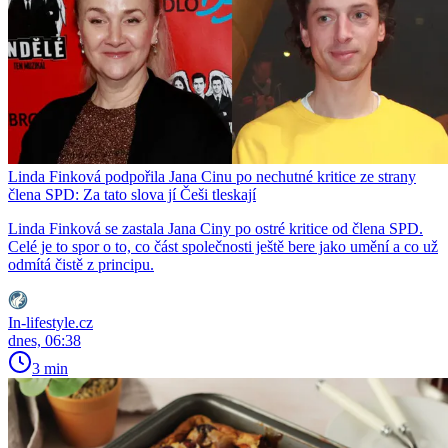
Linda Finková podpořila Jana Cinu po nechutné kritice ze strany
člena SPD: Za tato slova jí Češi tleskají
Linda Finková se zastala Jana Ciny po ostré kritice od člena SPD.
Celé je to spor o to, co část společnosti ještě bere jako umění a co už
odmítá čistě z principu.
In-lifestyle.cz
dnes, 06:38
3 min