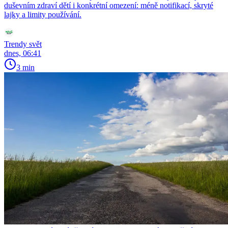
duševním zdraví dětí i konkrétní omezení: méně notifikací, skryté
lajky a limity používání.
Trendy svět
dnes, 06:41
3 min