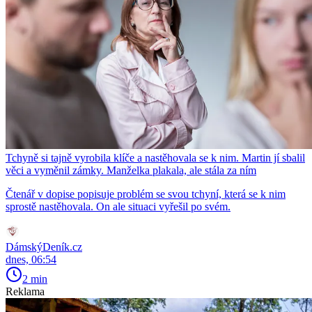
Tchyně si tajně vyrobila klíče a nastěhovala se k nim. Martin jí sbalil
věci a vyměnil zámky. Manželka plakala, ale stála za ním
Čtenář v dopise popisuje problém se svou tchyní, která se k nim
sprostě nastěhovala. On ale situaci vyřešil po svém.
DámskýDeník.cz
dnes, 06:54
2 min
Reklama