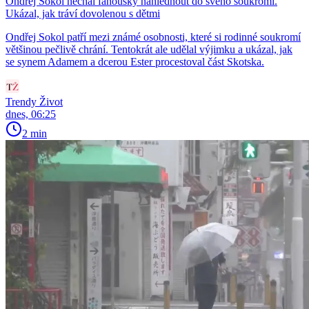
Ondřej Sokol nechal fanoušky nahlédnout do svého soukromí.
Ukázal, jak tráví dovolenou s dětmi
Ondřej Sokol patří mezi známé osobnosti, které si rodinné soukromí
většinou pečlivě chrání. Tentokrát ale udělal výjimku a ukázal, jak
se synem Adamem a dcerou Ester procestoval část Skotska.
Trendy Život
dnes, 06:25
2 min