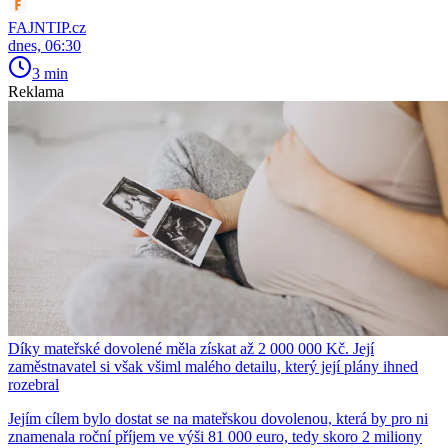
FAJNTIP.cz
dnes, 06:30
3 min
Reklama
Díky mateřské dovolené měla získat až 2 000 000 Kč. Její
zaměstnavatel si však všiml malého detailu, který její plány ihned
rozebral
Jejím cílem bylo dostat se na mateřskou dovolenou, která by pro ni
znamenala roční příjem ve výši 81 000 euro, tedy skoro 2 miliony