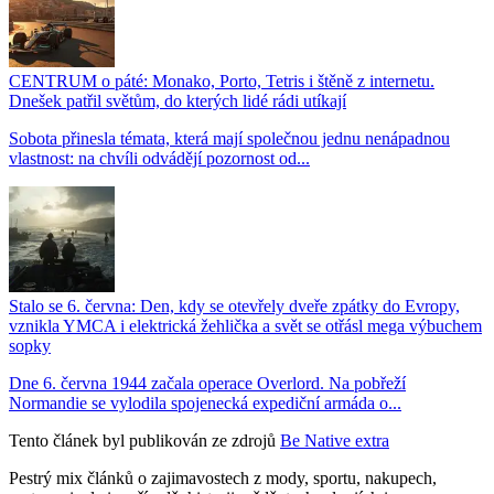
CENTRUM o páté: Monako, Porto, Tetris i štěně z internetu.
Dnešek patřil světům, do kterých lidé rádi utíkají
Sobota přinesla témata, která mají společnou jednu nenápadnou
vlastnost: na chvíli odvádějí pozornost od...
Stalo se 6. června: Den, kdy se otevřely dveře zpátky do Evropy,
vznikla YMCA i elektrická žehlička a svět se otřásl mega výbuchem
sopky
Dne 6. června 1944 začala operace Overlord. Na pobřeží
Normandie se vylodila spojenecká expediční armáda o...
Tento článek byl publikován ze zdrojů
Be Native extra
Pestrý mix článků o zajimavostech z mody, sportu, nakupech,