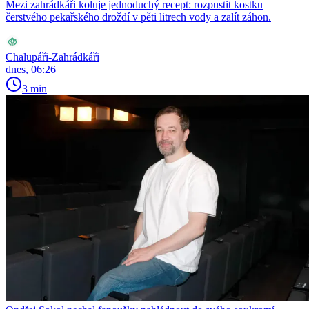
Mezi zahrádkáři koluje jednoduchý recept: rozpustit kostku
čerstvého pekařského droždí v pěti litrech vody a zalít záhon.
Chalupáři-Zahrádkáři
dnes, 06:26
3 min