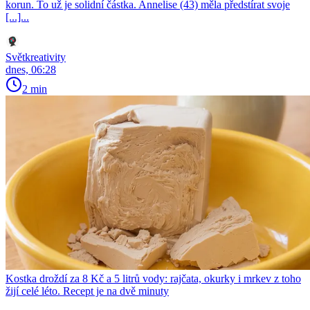
korun. To už je solidní částka. Annelise (43) měla předstírat svoje
[...]...
Světkreativity
dnes, 06:28
2 min
Kostka droždí za 8 Kč a 5 litrů vody: rajčata, okurky i mrkev z toho
žijí celé léto. Recept je na dvě minuty