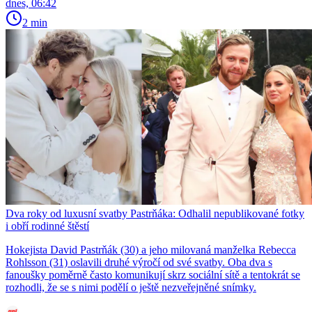
dnes, 06:42
2 min
Dva roky od luxusní svatby Pastrňáka: Odhalil nepublikované fotky
i obří rodinné štěstí
Hokejista David Pastrňák (30) a jeho milovaná manželka Rebecca
Rohlsson (31) oslavili druhé výročí od své svatby. Oba dva s
fanoušky poměrně často komunikují skrz sociální sítě a tentokrát se
rozhodli, že se s nimi podělí o ještě nezveřejněné snímky.