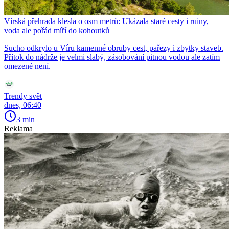
Vírská přehrada klesla o osm metrů: Ukázala staré cesty i ruiny,
voda ale pořád míří do kohoutků
Sucho odkrylo u Víru kamenné obruby cest, pařezy i zbytky staveb.
Přítok do nádrže je velmi slabý, zásobování pitnou vodou ale zatím
omezené není.
Trendy svět
dnes, 06:40
3 min
Reklama