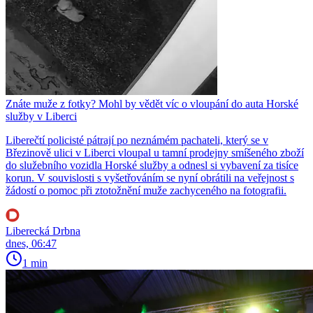
Znáte muže z fotky? Mohl by vědět víc o vloupání do auta Horské
služby v Liberci
Liberečtí policisté pátrají po neznámém pachateli, který se v
Březinově ulici v Liberci vloupal u tamní prodejny smíšeného zboží
do služebního vozidla Horské služby a odnesl si vybavení za tisíce
korun. V souvislosti s vyšetřováním se nyní obrátili na veřejnost s
žádostí o pomoc při ztotožnění muže zachyceného na fotografii.
Liberecká Drbna
dnes, 06:47
1 min