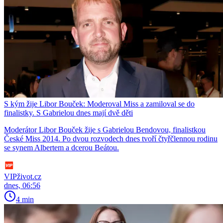
S kým žije Libor Bouček: Moderoval Miss a zamiloval se do
finalistky. S Gabrielou dnes mají dvě děti
Moderátor Libor Bouček žije s Gabrielou Bendovou, finalistkou
České Miss 2014. Po dvou rozvodech dnes tvoří čtyřčlennou rodinu
se synem Albertem a dcerou Beátou.
VIPživot.cz
dnes, 06:56
4 min