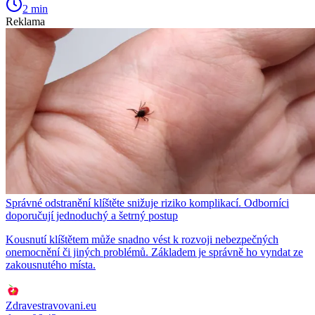
2 min
Reklama
Správné odstranění klíštěte snižuje riziko komplikací. Odborníci
doporučují jednoduchý a šetrný postup
Kousnutí klíštětem může snadno vést k rozvoji nebezpečných
onemocnění či jiných problémů. Základem je správně ho vyndat ze
zakousnutého místa.
Zdravestravovani.eu