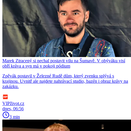
Marek Ztracený si nechal postavit vilu na Šumavě. V obýváku visí
obří kráva a syn má v pokoji pódium
Zpěvák postavil v Železné Rudě dům, který zvenku splývá s
krajinou. Uvnitř ale najdete nahrávací studio, bazén i obraz krávy na
zakázku.
VIPživot.cz
dnes, 06:56
3 min