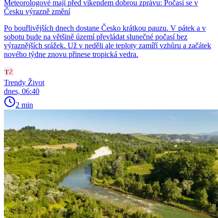
Meteorologové mají před víkendem dobrou zprávu: Počasí se v
Česku výrazně změní
Po bouřlivějších dnech dostane Česko krátkou pauzu. V pátek a v
sobotu bude na většině území převládat slunečné počasí bez
výraznějších srážek. Už v neděli ale teploty zamíří vzhůru a začátek
nového týdne znovu přinese tropická vedra.
Trendy Život
dnes, 06:40
2 min