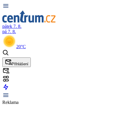
pátek 7. 8.
pá 7. 8.
20°C
Přihlášení
Reklama