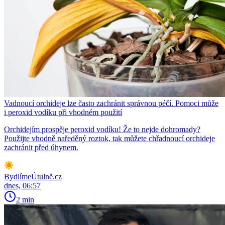
Vadnoucí orchideje lze často zachránit správnou péčí. Pomoci může
i peroxid vodíku při vhodném použití
Orchidejím prospěje peroxid vodíku! Že to nejde dohromady?
Použijte vhodně naředěný roztok, tak můžete chřadnoucí orchideje
zachránit před úhynem.
BydlímeÚtulně.cz
dnes, 06:57
2 min