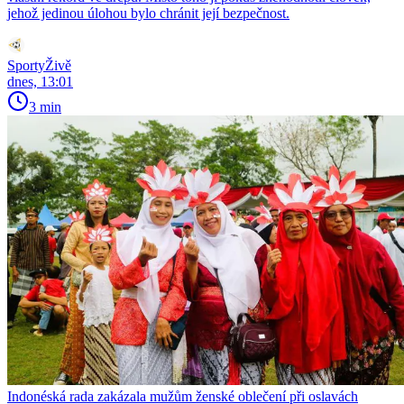
jehož jedinou úlohou bylo chránit její bezpečnost.
SportyŽivě
dnes, 13:01
3 min
Indonéská rada zakázala mužům ženské oblečení při oslavách