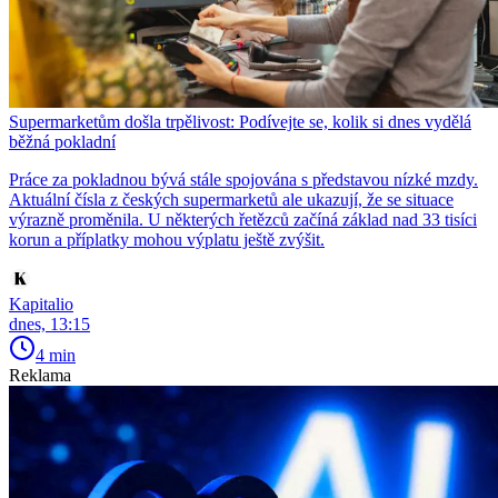
Supermarketům došla trpělivost: Podívejte se, kolik si dnes vydělá
běžná pokladní
Práce za pokladnou bývá stále spojována s představou nízké mzdy.
Aktuální čísla z českých supermarketů ale ukazují, že se situace
výrazně proměnila. U některých řetězců začíná základ nad 33 tisíci
korun a příplatky mohou výplatu ještě zvýšit.
Kapitalio
dnes, 13:15
4 min
Reklama