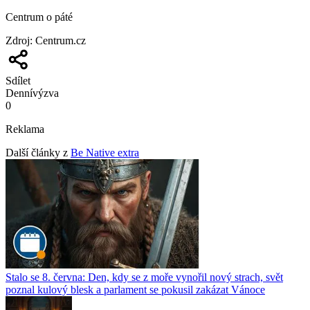
Centrum o páté
Zdroj
:
Centrum.cz
Sdílet
Denní
výzva
0
Reklama
Další články z
Be Native extra
Stalo se 8. června: Den, kdy se z moře vynořil nový strach, svět
poznal kulový blesk a parlament se pokusil zakázat Vánoce