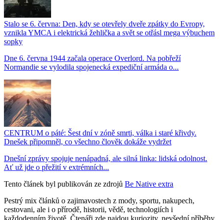
Stalo se 6. června: Den, kdy se otevřely dveře zpátky do Evropy,
vznikla YMCA i elektrická žehlička a svět se otřásl mega výbuchem
sopky
Dne 6. června 1944 začala operace Overlord. Na pobřeží
Normandie se vylodila spojenecká expediční armáda o...
CENTRUM o páté: Šest dní v zóně smrti, válka i staré křivdy.
Dnešek připomněl, co všechno člověk dokáže vydržet
Dnešní zprávy spojuje nenápadná, ale silná linka: lidská odolnost.
Ať už jde o přežití v extrémních...
Tento článek byl publikován ze zdrojů
Be Native extra
Pestrý mix článků o zajimavostech z mody, sportu, nakupech,
cestovani, ale i o přírodě, historii, vědě, technologiích i
každodenním životě. Čtenáři zde najdou kuriozity, nevšední příběhy,