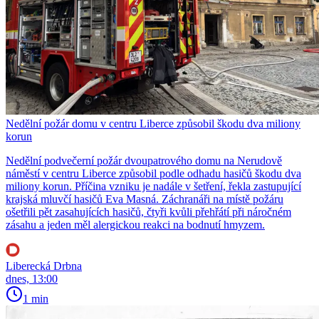
Nedělní požár domu v centru Liberce způsobil škodu dva miliony
korun
Nedělní podvečerní požár dvoupatrového domu na Nerudově
náměstí v centru Liberce způsobil podle odhadu hasičů škodu dva
miliony korun. Příčina vzniku je nadále v šetření, řekla zastupující
krajská mluvčí hasičů Eva Masná. Záchranáři na místě požáru
ošetřili pět zasahujících hasičů, čtyři kvůli přehřátí při náročném
zásahu a jeden měl alergickou reakci na bodnutí hmyzem.
Liberecká Drbna
dnes, 13:00
1 min