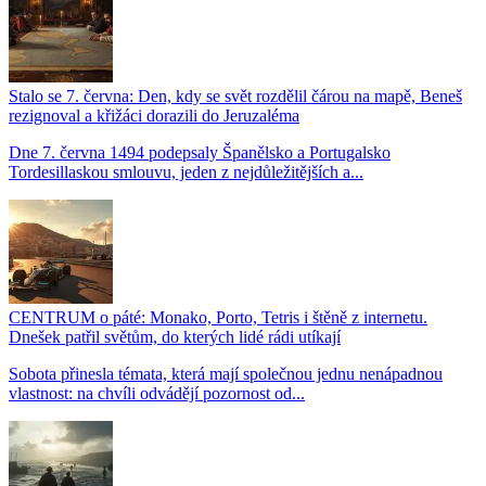
Stalo se 7. června: Den, kdy se svět rozdělil čárou na mapě, Beneš
rezignoval a křižáci dorazili do Jeruzaléma
Dne 7. června 1494 podepsaly Španělsko a Portugalsko
Tordesillaskou smlouvu, jeden z nejdůležitějších a...
CENTRUM o páté: Monako, Porto, Tetris i štěně z internetu.
Dnešek patřil světům, do kterých lidé rádi utíkají
Sobota přinesla témata, která mají společnou jednu nenápadnou
vlastnost: na chvíli odvádějí pozornost od...