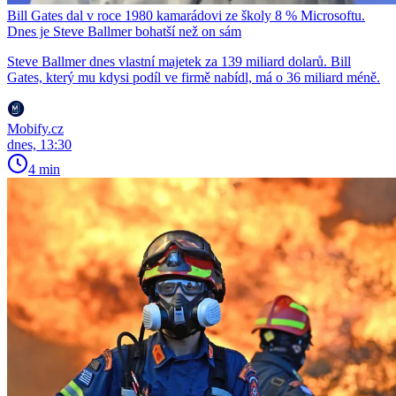
Bill Gates dal v roce 1980 kamarádovi ze školy 8 % Microsoftu.
Dnes je Steve Ballmer bohatší než on sám
Steve Ballmer dnes vlastní majetek za 139 miliard dolarů. Bill
Gates, který mu kdysi podíl ve firmě nabídl, má o 36 miliard méně.
Mobify.cz
dnes, 13:30
4 min