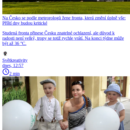
Na Česko se podle meteorologů žene fronta, která změní úplně vše:
Příští dny budou kritické
Studená fronta přinese Česku znatelné ochlazení, ale důvod k
radosti není velký, tropy se totiž rychle vrátí. Na konci týdne může
být až 36 °C.
Světkreativity
dnes, 12:57
2 min