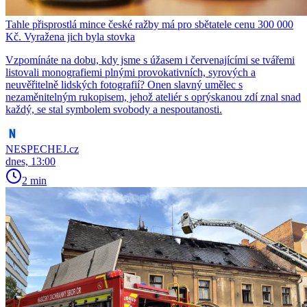
Tahle přisprostlá mince české ražby má pro sbětatele cenu 300 000
Kč. Vyražena jich byla stovka
Vzpomínáte na dobu, kdy jsme s úžasem i červenajícími se tvářemi
listovali monografiemi plnými provokativních, syrových a
neuvěřitelně lidských fotografií? Onen slavný umělec s
nezaměnitelným rukopisem, jehož ateliér s oprýskanou zdí znal snad
každý, se stal symbolem svobody a nespoutanosti.
NESPECHEJ.cz
dnes, 13:00
2 min