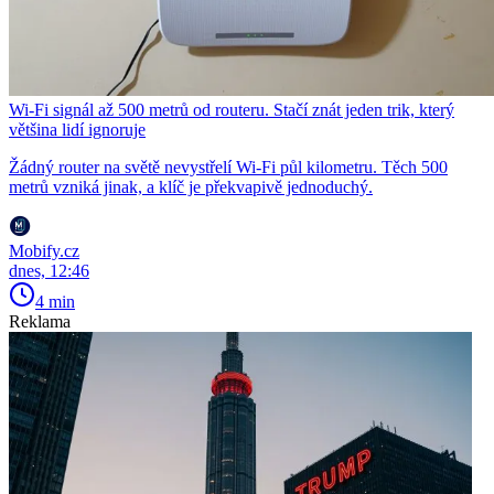
Wi-Fi signál až 500 metrů od routeru. Stačí znát jeden trik, který
většina lidí ignoruje
Žádný router na světě nevystřelí Wi-Fi půl kilometru. Těch 500
metrů vzniká jinak, a klíč je překvapivě jednoduchý.
Mobify.cz
dnes, 12:46
4 min
Reklama