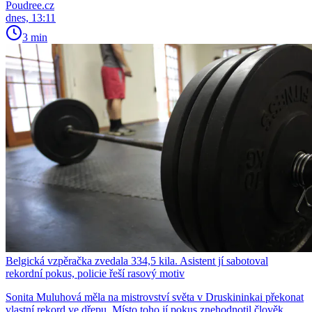
Poudree.cz
dnes, 13:11
3 min
Belgická vzpěračka zvedala 334,5 kila. Asistent jí sabotoval
rekordní pokus, policie řeší rasový motiv
Sonita Muluhová měla na mistrovství světa v Druskininkai překonat
vlastní rekord ve dřepu. Místo toho jí pokus znehodnotil člověk,