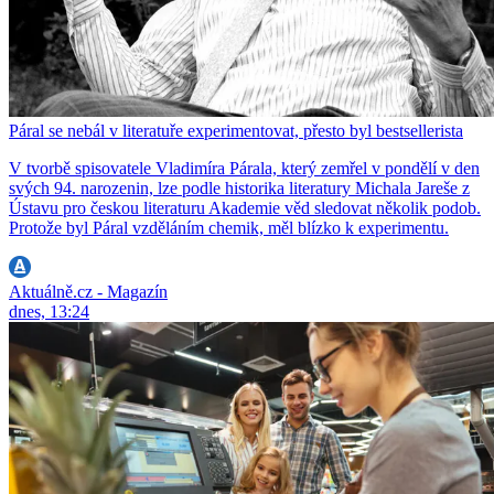
Páral se nebál v literatuře experimentovat, přesto byl bestsellerista
V tvorbě spisovatele Vladimíra Párala, který zemřel v pondělí v den
svých 94. narozenin, lze podle historika literatury Michala Jareše z
Ústavu pro českou literaturu Akademie věd sledovat několik podob.
Protože byl Páral vzděláním chemik, měl blízko k experimentu.
Aktuálně.cz - Magazín
dnes, 13:24