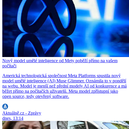
Nový model umělé inteligence od Mety poběží přímo na vašem
počítači
Americká technologická společnost Meta Platforms spustila nový
model umělé inteligence (AI) Muse Glimmer. Oznámila to v pondělí
na webu. Model je menší než přední modely AI od konkurence a má
běžet přímo na počítačích uživatelů. Meta model zpřístupní jako
open source, tedy otevřený software.
Aktuálně.cz - Zprávy
dnes, 13:14