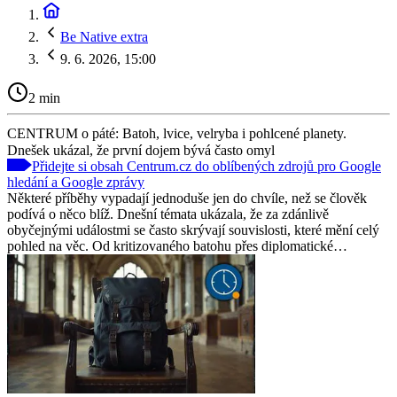
Be Native extra
9. 6. 2026, 15:00
2 min
CENTRUM o páté: Batoh, lvice, velryba i pohlcené planety.
Dnešek ukázal, že první dojem bývá často omyl
Přidejte si obsah Centrum.cz do oblíbených zdrojů pro Google
hledání a Google zprávy
Některé příběhy vypadají jednoduše jen do chvíle, než se člověk
podívá o něco blíž. Dnešní témata ukázala, že za zdánlivě
obyčejnými událostmi se často skrývají souvislosti, které mění celý
pohled na věc. Od kritizovaného batohu přes diplomatické…