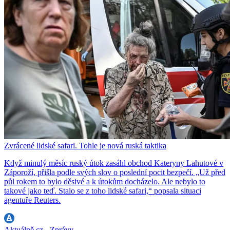
Zvrácené lidské safari. Tohle je nová ruská taktika
Když minulý měsíc ruský útok zasáhl obchod Kateryny Lahutové v
Záporoží, přišla podle svých slov o poslední pocit bezpečí. „Už před
půl rokem to bylo děsivé a k útokům docházelo. Ale nebylo to
takové jako teď. Stalo se z toho lidské safari,“ popsala situaci
agentuře Reuters.
Aktuálně.cz - Zprávy