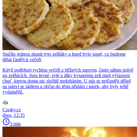
Stačilo jednou zkusit tyto zelňáky a hned bylo jasné, co budeme
dělat častěji k večeři
Když potřebuji rychlou večeři z běžných surovin, často sáhnu právě
po zelňácích. Jsou levné, syté a díky kysanému zelí mají výraznou
chuť, kterou doma nic složitě nedoháním. U nás se nejčastěji dělají
na pánvi se sádlem a občas do těsta přidám i párek, aby byly ještě
vydatnější.
Cooky.cz
dnes, 12:35
3 min