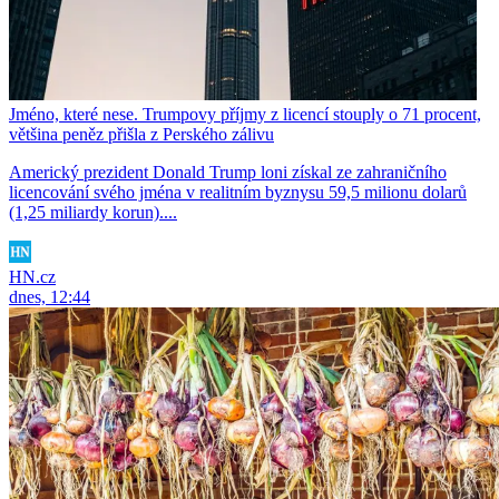
Jméno, které nese. Trumpovy příjmy z licencí stouply o 71 procent,
většina peněz přišla z Perského zálivu
Americký prezident Donald Trump loni získal ze zahraničního
licencování svého jména v realitním byznysu 59,5 milionu dolarů
(1,25 miliardy korun)....
HN.cz
dnes, 12:44