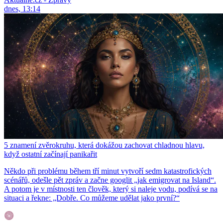
dnes, 13:14
5 znamení zvěrokruhu, která dokážou zachovat chladnou hlavu,
když ostatní začínají panikařit
Někdo při problému během tří minut vytvoří sedm katastrofických
scénářů, odešle pět zpráv a začne googlit „jak emigrovat na Island“.
A potom je v místnosti ten člověk, který si naleje vodu, podívá se na
situaci a řekne: „Dobře. Co můžeme udělat jako první?“