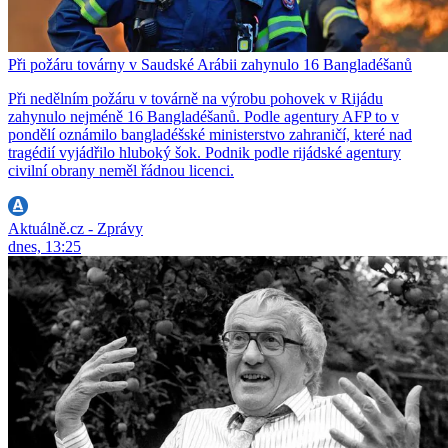
Při požáru továrny v Saudské Arábii zahynulo 16 Bangladéšanů
Při nedělním požáru v továrně na výrobu pohovek v Rijádu
zahynulo nejméně 16 Bangladéšanů. Podle agentury AFP to v
pondělí oznámilo bangladéšské ministerstvo zahraničí, které nad
tragédií vyjádřilo hluboký šok. Podnik podle rijádské agentury
civilní obrany neměl řádnou licenci.
Aktuálně.cz - Zprávy
dnes, 13:25