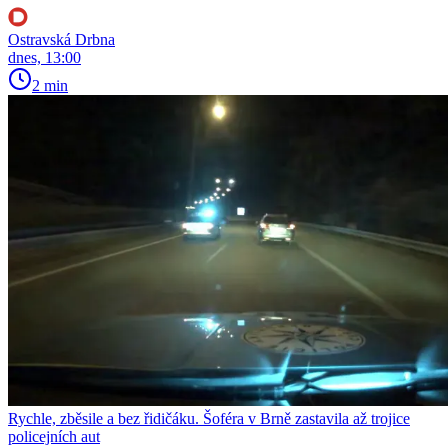
Ostravská Drbna
dnes, 13:00
2 min
Rychle, zběsile a bez řidičáku. Šoféra v Brně zastavila až trojice
policejních aut