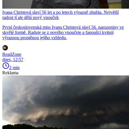
Ivana Christová slaví 56 let a po letech výrazně zhubla. Největší
radost jí ale dělá nový vnouček
První československá miss Ivana Christová slaví 56. narozeniny ve
skvělé formě. Raduje se z nového vnoučete a fanoušci kvitují
výraznou proměnou jejího vzhledu.
ReadZone
dnes, 12:57
2 min
Reklama