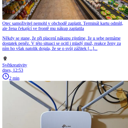
Otec samoživitel nemohl v obchodě zaplatit. Terminál kartu odmítl,
ale žena čekající ve frontě mu nákup zaplatila
Někdy se stane, že při placení nákupu zjistíme, že u sebe nemáme
dostatek peněz. V této situaci se ocitl i mladý muž, reakce ženy za
ním ho však natolik dojala, že se o svůj zážitek [...]...
Světkreativity
dnes, 12:53
2 min