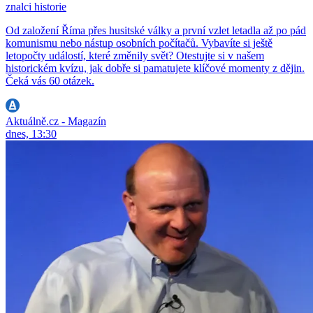
znalci historie
Od založení Říma přes husitské války a první vzlet letadla až po pád
komunismu nebo nástup osobních počítačů. Vybavíte si ještě
letopočty událostí, které změnily svět? Otestujte si v našem
historickém kvízu, jak dobře si pamatujete klíčové momenty z dějin.
Čeká vás 60 otázek.
Aktuálně.cz - Magazín
dnes, 13:30