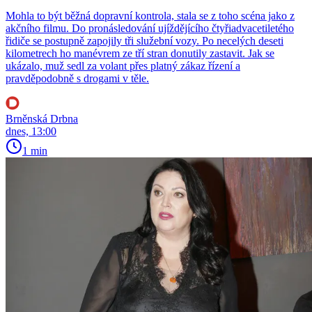
Mohla to být běžná dopravní kontrola, stala se z toho scéna jako z
akčního filmu. Do pronásledování ujíždějícího čtyřiadvacetiletého
řidiče se postupně zapojily tři služební vozy. Po necelých deseti
kilometrech ho manévrem ze tří stran donutily zastavit. Jak se
ukázalo, muž sedl za volant přes platný zákaz řízení a
pravděpodobně s drogami v těle.
Brněnská Drbna
dnes, 13:00
1 min