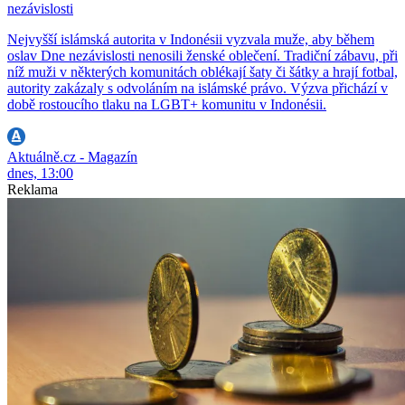
nezávislosti
Nejvyšší islámská autorita v Indonésii vyzvala muže, aby během
oslav Dne nezávislosti nenosili ženské oblečení. Tradiční zábavu, při
níž muži v některých komunitách oblékají šaty či šátky a hrají fotbal,
autority zakázaly s odvoláním na islámské právo. Výzva přichází v
době rostoucího tlaku na LGBT+ komunitu v Indonésii.
Aktuálně.cz - Magazín
dnes, 13:00
Reklama