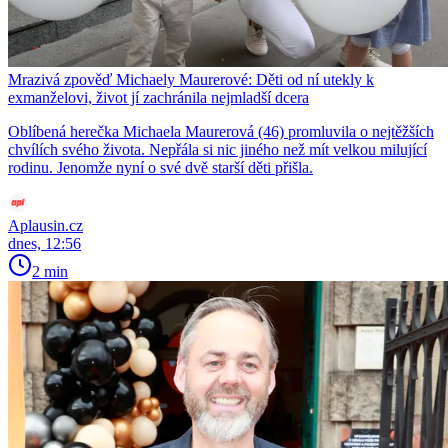
Mrazivá zpověď Michaely Maurerové: Děti od ní utekly k
exmanželovi, život jí zachránila nejmladší dcera
Oblíbená herečka Michaela Maurerová (46) promluvila o nejtěžších
chvílích svého života. Nepřála si nic jiného než mít velkou milující
rodinu. Jenomže nyní o své dvě starší děti přišla.
Aplausin.cz
dnes, 12:56
2 min