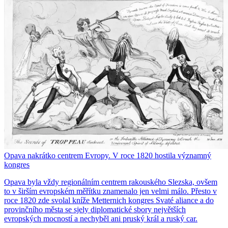
Opava nakrátko centrem Evropy. V roce 1820 hostila významný
kongres
Opava byla vždy regionálním centrem rakouského Slezska, ovšem
to v širším evropském měřítku znamenalo jen velmi málo. Přesto v
roce 1820 zde svolal kníže Metternich kongres Svaté aliance a do
provinčního města se sjely diplomatické sbory největších
evropských mocností a nechyběl ani pruský král a ruský car.