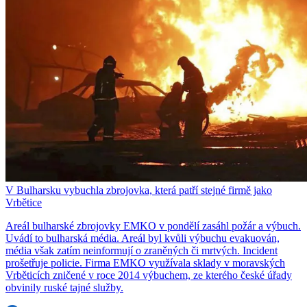
V Bulharsku vybuchla zbrojovka, která patří stejné firmě jako
Vrbětice
Areál bulharské zbrojovky EMKO v pondělí zasáhl požár a výbuch.
Uvádí to bulharská média. Areál byl kvůli výbuchu evakuován,
média však zatím neinformují o zraněných či mrtvých. Incident
prošetřuje policie. Firma EMKO využívala sklady v moravských
Vrběticích zničené v roce 2014 výbuchem, ze kterého české úřady
obvinily ruské tajné služby.