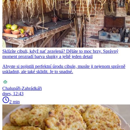
Sklízíte cibuli, když nať zezelená? Děláte to moc brzy. Správný
moment prozradí barva slupky a ještě jeden detail
Abyste si pojistili perfektní úrodu cibule, musíte ji nejenom správně
uskladnit, ale také sklidit. Je to snadné.
Chalupáři-Zahrádkáři
dnes, 12:43
2 min