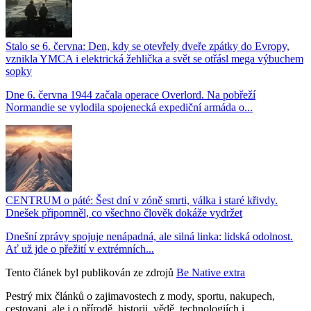
Stalo se 6. června: Den, kdy se otevřely dveře zpátky do Evropy,
vznikla YMCA i elektrická žehlička a svět se otřásl mega výbuchem
sopky
Dne 6. června 1944 začala operace Overlord. Na pobřeží
Normandie se vylodila spojenecká expediční armáda o...
CENTRUM o páté: Šest dní v zóně smrti, válka i staré křivdy.
Dnešek připomněl, co všechno člověk dokáže vydržet
Dnešní zprávy spojuje nenápadná, ale silná linka: lidská odolnost.
Ať už jde o přežití v extrémních...
Tento článek byl publikován ze zdrojů
Be Native extra
Pestrý mix článků o zajimavostech z mody, sportu, nakupech,
cestovani, ale i o přírodě, historii, vědě, technologiích i