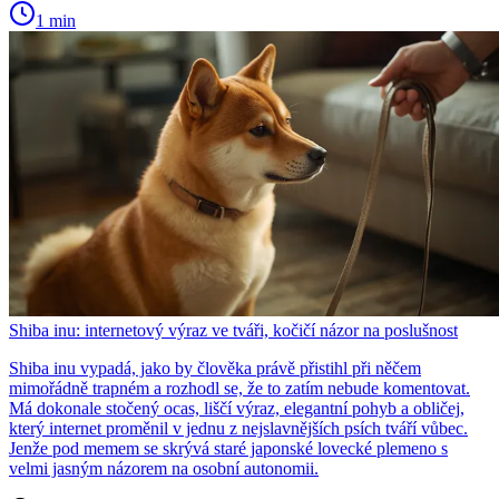
1 min
Shiba inu: internetový výraz ve tváři, kočičí názor na poslušnost
Shiba inu vypadá, jako by člověka právě přistihl při něčem
mimořádně trapném a rozhodl se, že to zatím nebude komentovat.
Má dokonale stočený ocas, liščí výraz, elegantní pohyb a obličej,
který internet proměnil v jednu z nejslavnějších psích tváří vůbec.
Jenže pod memem se skrývá staré japonské lovecké plemeno s
velmi jasným názorem na osobní autonomii.