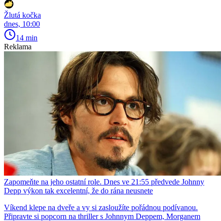
Žlutá kočka
dnes, 10:00
14 min
Reklama
Zapomeňte na jeho ostatní role. Dnes ve 21:55 předvede Johnny
Depp výkon tak excelentní, že do rána neusnete
Víkend klepe na dveře a vy si zasloužíte pořádnou podívanou.
Připravte si popcorn na thriller s Johnnym Deppem, Morganem