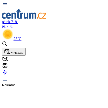
pátek 7. 8.
pá 7. 8.
23°C
Přihlášení
Reklama