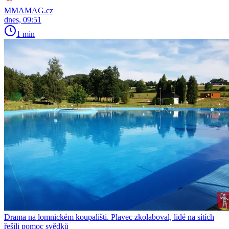
MMAMAG.cz
dnes, 09:51
1 min
Drama na lomnickém koupališti. Plavec zkolaboval, lidé na sítích
řešili pomoc svědků