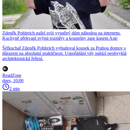
Zdeněk Pohlreich našel svůj vysněný dům náhodou na internetu.
Kuchyně překvapí svými rozměry a koupelny zase kusem Asie
Šéfkuchař Zdeněk Pohlreich vybudoval kousek za Prahou domov s
důrazem na absolutní praktičnost. Uspořádání vily nabízí neobvyklá
architektonická řešení.
ReadZone
dnes, 10:00
2 min