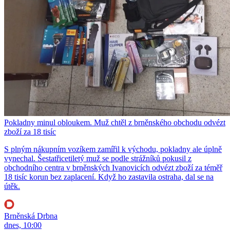
Pokladny minul obloukem. Muž chtěl z brněnského obchodu odvézt
zboží za 18 tisíc
S plným nákupním vozíkem zamířil k východu, pokladny ale úplně
vynechal. Šestatřicetiletý muž se podle strážníků pokusil z
obchodního centra v brněnských Ivanovicích odvézt zboží za téměř
18 tisíc korun bez zaplacení. Když ho zastavila ostraha, dal se na
útěk.
Brněnská Drbna
dnes, 10:00