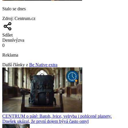
Stalo se dnes
Zdroj
:
Centrum.cz
Sdílet
Denní
výzva
0
Reklama
Další články z
Be Native extra
CENTRUM o páté: Batoh, lvice, velryba i pohlcené planety.
Dnešek ukázal, že první dojem bývá často omyl