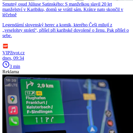
Smutný osud Júliuse Satinského: S manželkou slavil 20 let
manželství v Karibiku, domů se vrátil sám. Krátce nato skončil v
léčebně
Legendární slovenský herec a komik, kterého Češi milují z
„veselohry století“, přišel při karibské dovolené o ženu. Pak přišel o
sebe.
VIPživot.cz
dnes, 09:34
3 min
Reklama