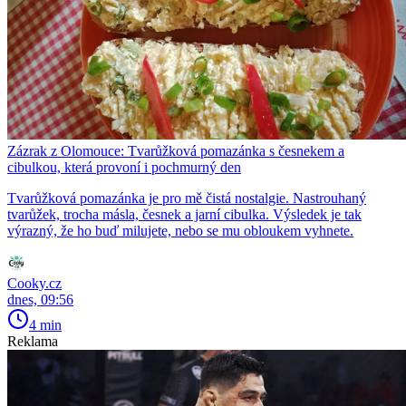
Zázrak z Olomouce: Tvarůžková pomazánka s česnekem a
cibulkou, která provoní i pochmurný den
Tvarůžková pomazánka je pro mě čistá nostalgie. Nastrouhaný
tvarůžek, trocha másla, česnek a jarní cibulka. Výsledek je tak
výrazný, že ho buď milujete, nebo se mu obloukem vyhnete.
Cooky.cz
dnes, 09:56
4 min
Reklama