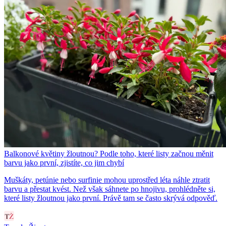
Balkonové květiny žloutnou? Podle toho, které listy začnou měnit
barvu jako první, zjistíte, co jim chybí
Muškáty, petúnie nebo surfinie mohou uprostřed léta náhle ztratit
barvu a přestat kvést. Než však sáhnete po hnojivu, prohlédněte si,
které listy žloutnou jako první. Právě tam se často skrývá odpověď.