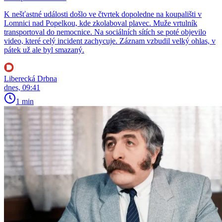
K nešťastné události došlo ve čtvrtek dopoledne na koupališti v
Lomnici nad Popelkou, kde zkolaboval plavec. Muže vrtulník
transportoval do nemocnice. Na sociálních sítích se poté objevilo
video, které celý incident zachycuje. Záznam vzbudil velký ohlas, v
pátek už ale byl smazaný.
Liberecká Drbna
dnes, 09:41
1 min