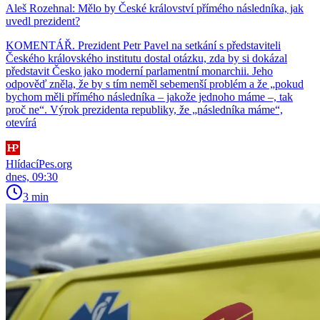
Aleš Rozehnal: Mělo by České království přímého následníka, jak
uvedl prezident?
KOMENTÁŘ. Prezident Petr Pavel na setkání s představiteli
Českého královského institutu dostal otázku, zda by si dokázal
představit Česko jako moderní parlamentní monarchii. Jeho
odpověď zněla, že by s tím neměl sebemenší problém a že „pokud
bychom měli přímého následníka – jakože jednoho máme –, tak
proč ne“. Výrok prezidenta republiky, že „následníka máme“,
otevírá
HlídacíPes.org
dnes, 09:30
3 min