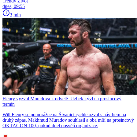
Trendy Život
dnes, 09:55
3 min
Fleury vyzval Muradova k odvetě. Uzbek kývl na prosincový
termín
Will Fleury se po porážce na Štvanici rychle ozval s návrhem na
druhý zápas. Makhmud Muradov souhlasil a oba míří na prosincový
OKTAGON 100, pokud duel posvětí organizace.