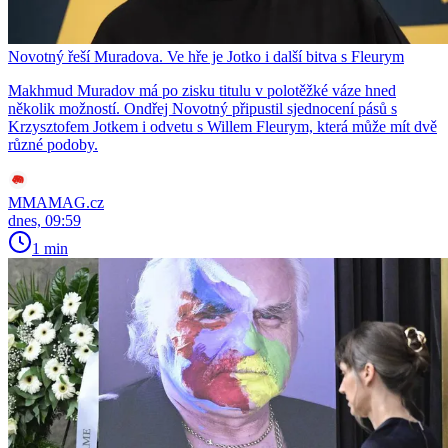
Novotný řeší Muradova. Ve hře je Jotko i další bitva s Fleurym
Makhmud Muradov má po zisku titulu v polotěžké váze hned
několik možností. Ondřej Novotný připustil sjednocení pásů s
Krzysztofem Jotkem i odvetu s Willem Fleurym, která může mít dvě
různé podoby.
MMAMAG.cz
dnes, 09:59
1 min