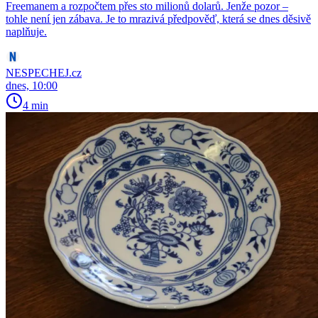
Freemanem a rozpočtem přes sto milionů dolarů. Jenže pozor –
tohle není jen zábava. Je to mrazivá předpověď, která se dnes děsivě
naplňuje.
NESPECHEJ.cz
dnes, 10:00
4 min