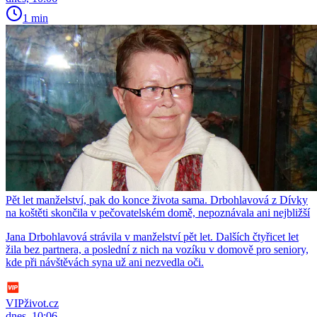
1 min
Pět let manželství, pak do konce života sama. Drbohlavová z Dívky
na koštěti skončila v pečovatelském domě, nepoznávala ani nejbližší
Jana Drbohlavová strávila v manželství pět let. Dalších čtyřicet let
žila bez partnera, a poslední z nich na vozíku v domově pro seniory,
kde při návštěvách syna už ani nezvedla oči.
VIPživot.cz
dnes, 10:06