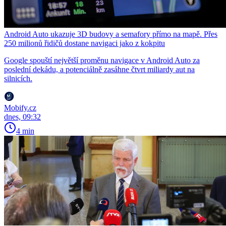
Android Auto ukazuje 3D budovy a semafory přímo na mapě. Přes
250 milionů řidičů dostane navigaci jako z kokpitu
Google spouští největší proměnu navigace v Android Auto za
poslední dekádu, a potenciálně zasáhne čtvrt miliardy aut na
silnicích.
Mobify.cz
dnes, 09:32
4 min