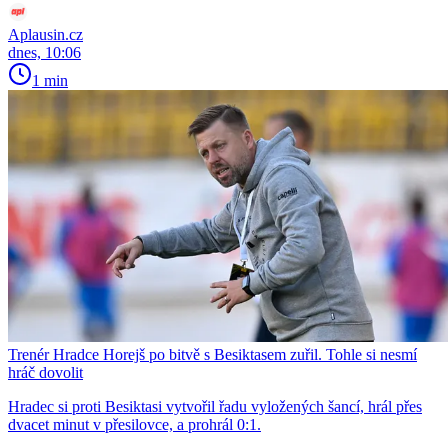
Aplausin.cz
dnes, 10:06
1 min
Trenér Hradce Horejš po bitvě s Besiktasem zuřil. Tohle si nesmí
hráč dovolit
Hradec si proti Besiktasi vytvořil řadu vyložených šancí, hrál přes
dvacet minut v přesilovce, a prohrál 0:1.