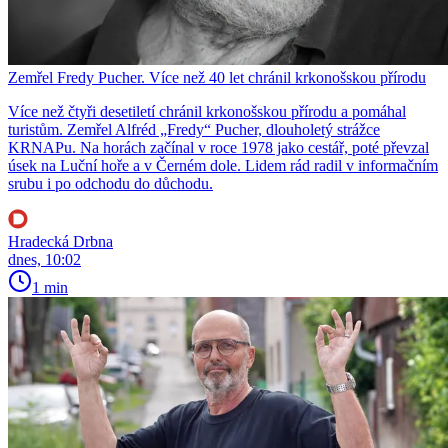
Zemřel Fredy Pucher. Více než 40 let chránil krkonošskou přírodu
Více než čtyři desetiletí chránil krkonošskou přírodu a pomáhal
turistům. Zemřel Alfréd „Fredy“ Pucher, dlouholetý strážce
KRNAPu. Na horách začínal v roce 1978 jako cestář, poté převzal
úsek na Luční hoře a v Černém dole. Lidem rád radil v informačním
srubu i po odchodu do důchodu.
Hradecká Drbna
dnes, 10:02
1 min