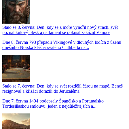
Stalo se 8. června: Den, kdy se z moře vynořil nový strach, svět
poznal kulový blesk a parlament se pokusil zakázat Vánoce
Dne 8. června 793 přepadli Vikingové v dlouhých lodích z území
dnešního Norska klášter svatého Cuthberta na...
Stalo se 7. června: Den, kdy se svět rozdělil čárou na mapě, Beneš
rezignoval a křižáci dorazili do Jeruzaléma
Dne 7. června 1494 podepsaly Španělsko a Portugalsko
Tordesillaskou smlouvu, jeden z nejdůležitějších a...