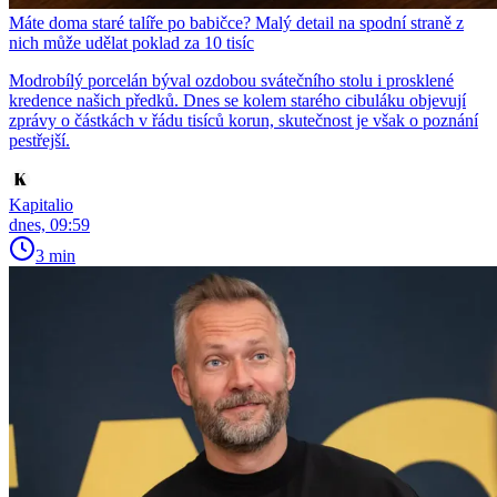
Máte doma staré talíře po babičce? Malý detail na spodní straně z
nich může udělat poklad za 10 tisíc
Modrobílý porcelán býval ozdobou svátečního stolu i prosklené
kredence našich předků. Dnes se kolem starého cibuláku objevují
zprávy o částkách v řádu tisíců korun, skutečnost je však o poznání
pestřejší.
Kapitalio
dnes, 09:59
3 min