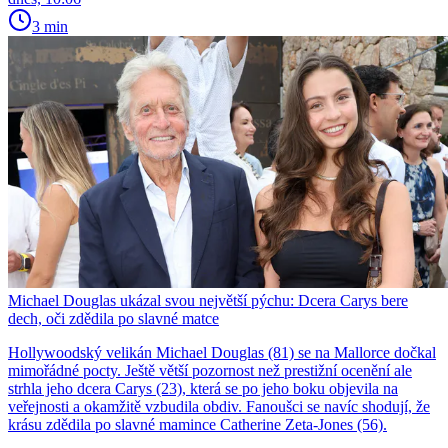
3 min
Michael Douglas ukázal svou největší pýchu: Dcera Carys bere
dech, oči zdědila po slavné matce
Hollywoodský velikán Michael Douglas (81) se na Mallorce dočkal
mimořádné pocty. Ještě větší pozornost než prestižní ocenění ale
strhla jeho dcera Carys (23), která se po jeho boku objevila na
veřejnosti a okamžitě vzbudila obdiv. Fanoušci se navíc shodují, že
krásu zdědila po slavné mamince Catherine Zeta-Jones (56).