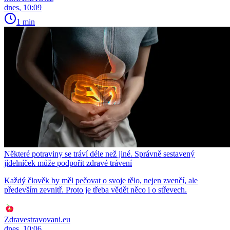
dnes, 10:09
1 min
Některé potraviny se tráví déle než jiné. Správně sestavený
jídelníček může podpořit zdravé trávení
Každý člověk by měl pečovat o svoje tělo, nejen zvenčí, ale
především zevnitř. Proto je třeba vědět něco i o střevech.
Zdravestravovani.eu
dnes, 10:06