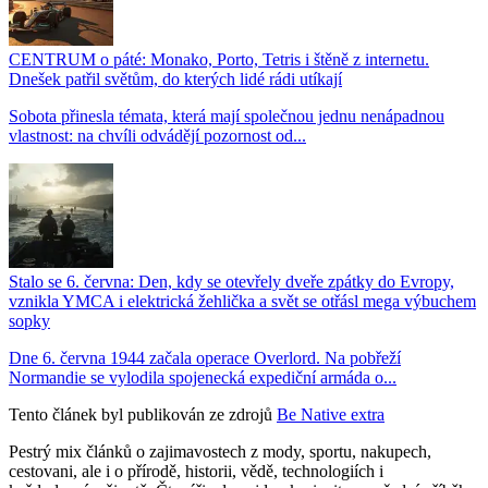
CENTRUM o páté: Monako, Porto, Tetris i štěně z internetu.
Dnešek patřil světům, do kterých lidé rádi utíkají
Sobota přinesla témata, která mají společnou jednu nenápadnou
vlastnost: na chvíli odvádějí pozornost od...
Stalo se 6. června: Den, kdy se otevřely dveře zpátky do Evropy,
vznikla YMCA i elektrická žehlička a svět se otřásl mega výbuchem
sopky
Dne 6. června 1944 začala operace Overlord. Na pobřeží
Normandie se vylodila spojenecká expediční armáda o...
Tento článek byl publikován ze zdrojů
Be Native extra
Pestrý mix článků o zajimavostech z mody, sportu, nakupech,
cestovani, ale i o přírodě, historii, vědě, technologiích i