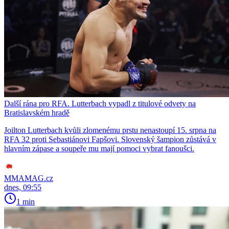
Další rána pro RFA. Lutterbach vypadl z titulové odvety na
Bratislavském hradě
Joilton Lutterbach kvůli zlomenému prstu nenastoupí 15. srpna na
RFA 32 proti Sebastiánovi Fapšovi. Slovenský šampion zůstává v
hlavním zápase a soupeře mu mají pomoci vybrat fanoušci.
MMAMAG.cz
dnes, 09:55
1 min