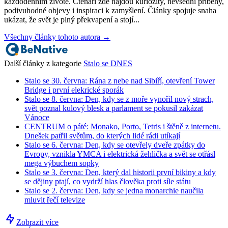
každodenním životě. Čtenáři zde najdou kuriozity, nevšední příběhy,
podivuhodné objevy i inspiraci k zamyšlení. Články spojuje snaha
ukázat, že svět je plný překvapení a stojí...
Všechny články tohoto autora →
Další články z kategorie
Stalo se DNES
Stalo se 30. června: Rána z nebe nad Sibiří, otevření Tower
Bridge i první elekrické sporák
Stalo se 8. června: Den, kdy se z moře vynořil nový strach,
svět poznal kulový blesk a parlament se pokusil zakázat
Vánoce
CENTRUM o páté: Monako, Porto, Tetris i štěně z internetu.
Dnešek patřil světům, do kterých lidé rádi utíkají
Stalo se 6. června: Den, kdy se otevřely dveře zpátky do
Evropy, vznikla YMCA i elektrická žehlička a svět se otřásl
mega výbuchem sopky
Stalo se 3. června: Den, který dal historii první bikiny a kdy
se dějiny ptají, co vydrží hlas člověka proti síle státu
Stalo se 2. června: Den, kdy se jedna monarchie naučila
mluvit řečí televize
Zobrazit více