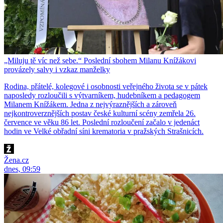
„Miluju tě víc než sebe.“ Poslední sbohem Milanu Knížákovi
provázely salvy i vzkaz manželky
Rodina, přátelé, kolegové i osobnosti veřejného života se v pátek
naposledy rozloučili s výtvarníkem, hudebníkem a pedagogem
Milanem Knížákem. Jedna z nejvýraznějších a zároveň
nejkontroverznějších postav české kulturní scény zemřela 26.
července ve věku 86 let. Poslední rozloučení začalo v jedenáct
hodin ve Velké obřadní síni krematoria v pražských Strašnicích.
Žena.cz
dnes, 09:59