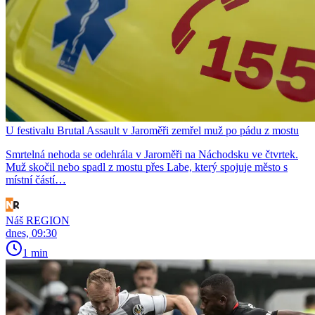
U festivalu Brutal Assault v Jaroměři zemřel muž po pádu z mostu
Smrtelná nehoda se odehrála v Jaroměři na Náchodsku ve čtvrtek.
Muž skočil nebo spadl z mostu přes Labe, který spojuje město s
místní částí…
Náš REGION
dnes, 09:30
1 min