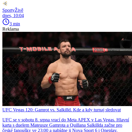
SportyŽivě
dnes, 10:04
3 min
Reklama
UFC Vegas 120: Gamrot vs. Salkilld. Kde a kdy turnaj sledovat
UFC se v sobotu 8. srpna vrací do Meta APEX v Las Vegas. Hlavní
karta s duelem Mateusze Gamrota a Quillana Salkillda začne pro
české fanoušky ve 23:00 a nabídne ji Nova Sport 6 i Oneplay.