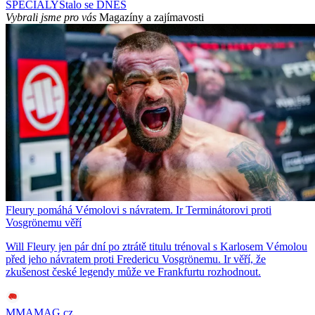
SPECIÁLY
Stalo se DNES
Vybrali jsme pro vás
Magazíny a zajímavosti
Fleury pomáhá Vémolovi s návratem. Ir Terminátorovi proti
Vosgrönemu věří
Will Fleury jen pár dní po ztrátě titulu trénoval s Karlosem Vémolou
před jeho návratem proti Fredericu Vosgrönemu. Ir věří, že
zkušenost české legendy může ve Frankfurtu rozhodnout.
MMAMAG.cz