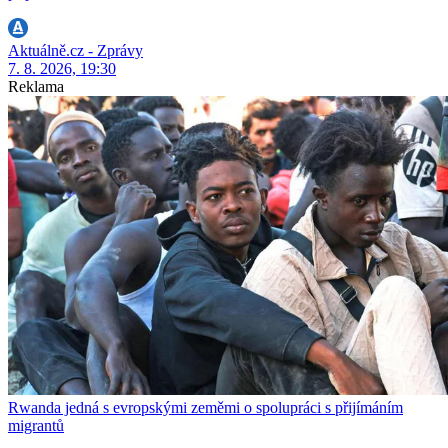
Aktuálně.cz - Zprávy
7. 8. 2026, 19:30
Reklama
Rwanda jedná s evropskými zeměmi o spolupráci s přijímáním
migrantů