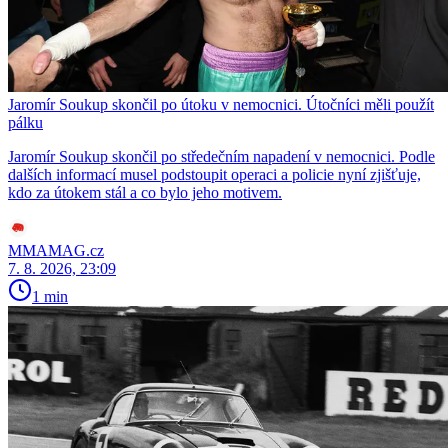
Jaromír Soukup skončil po útoku v nemocnici. Útočníci měli použít
pálku
Jaromír Soukup skončil po středečním napadení v nemocnici. Podle
dalších informací musel podstoupit operaci a policie nyní zjišťuje,
kdo za útokem stál a co bylo jeho motivem.
MMAMAG.cz
7. 8. 2026, 23:09
1 min