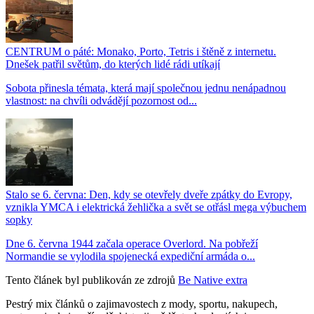
CENTRUM o páté: Monako, Porto, Tetris i štěně z internetu.
Dnešek patřil světům, do kterých lidé rádi utíkají
Sobota přinesla témata, která mají společnou jednu nenápadnou
vlastnost: na chvíli odvádějí pozornost od...
Stalo se 6. června: Den, kdy se otevřely dveře zpátky do Evropy,
vznikla YMCA i elektrická žehlička a svět se otřásl mega výbuchem
sopky
Dne 6. června 1944 začala operace Overlord. Na pobřeží
Normandie se vylodila spojenecká expediční armáda o...
Tento článek byl publikován ze zdrojů
Be Native extra
Pestrý mix článků o zajimavostech z mody, sportu, nakupech,