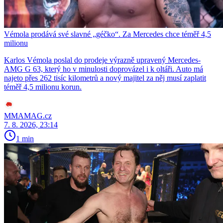
Vémola prodává své slavné „géčko“. Za Mercedes chce téměř 4,5
milionu
Karlos Vémola poslal do prodeje výrazně upravený Mercedes-
AMG G 63, který ho v minulosti doprovázel i k oltáři. Auto má
najeto přes 262 tisíc kilometrů a nový majitel za něj musí zaplatit
téměř 4,5 milionu korun.
MMAMAG.cz
7. 8. 2026, 23:14
1 min