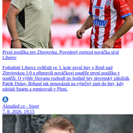
První porážka pro Zbrojovku. Povedený rozjezd nováčka uťal
Liberec
Fotbalisté Liberce zvítězili ve 3. kole první ligy v Brně nad
Zbrojovkou 1:0 a připravili nováčkovi soutěže první porážku v
soutěži. O výhře Slovanu rozhodl po hodině hry slovenský záložník
Patrik Dulay. Brňané tak nenavázali na výtečný start do ligy, kdy
zdolali Spartu a remizovali v Plzni.
Aktuálně.cz - Sport
7. 8. 2026, 19:15