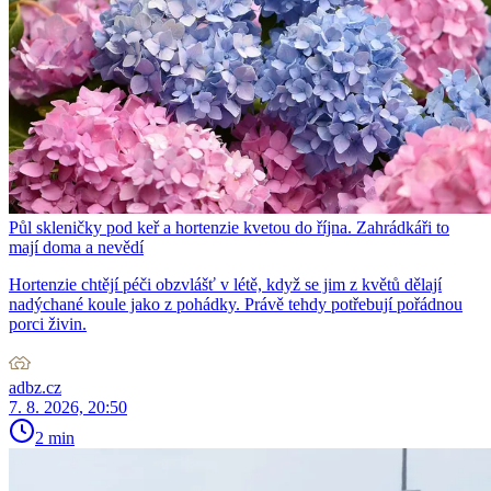
Půl skleničky pod keř a hortenzie kvetou do října. Zahrádkáři to
mají doma a nevědí
Hortenzie chtějí péči obzvlášť v létě, když se jim z květů dělají
nadýchané koule jako z pohádky. Právě tehdy potřebují pořádnou
porci živin.
adbz.cz
7. 8. 2026, 20:50
2 min