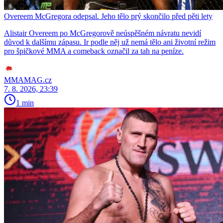
Overeem McGregora odepsal. Jeho tělo prý skončilo před pěti lety
Alistair Overeem po McGregorově neúspěšném návratu nevidí
důvod k dalšímu zápasu. Ir podle něj už nemá tělo ani životní režim
pro špičkové MMA a comeback označil za tah na peníze.
MMAMAG.cz
7. 8. 2026, 23:39
1 min