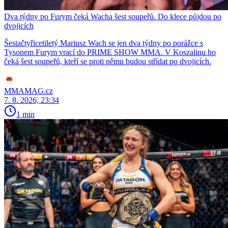
Dva týdny po Furym čeká Wacha šest soupeřů. Do klece půjdou po
dvojicích
Šestačtyřicetiletý Mariusz Wach se jen dva týdny po porážce s
Tysonem Furym vrací do PRIME SHOW MMA. V Koszalinu ho
čeká šest soupeřů, kteří se proti němu budou střídat po dvojicích.
MMAMAG.cz
7. 8. 2026, 23:34
1 min