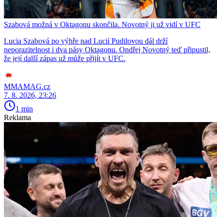
Szabová možná v Oktagonu skončila. Novotný ji už vidí v UFC
Lucia Szabová po výhře nad Lucií Pudilovou dál drží
neporazitelnost i dva pásy Oktagonu. Ondřej Novotný teď připustil,
že její další zápas už může přijít v UFC.
MMAMAG.cz
7. 8. 2026, 23:26
1 min
Reklama