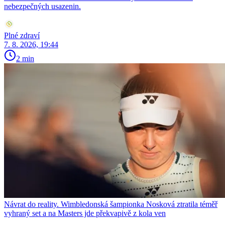
nebezpečných usazenin.
Plné zdraví
7. 8. 2026, 19:44
2 min
Návrat do reality. Wimbledonská šampionka Nosková ztratila téměř
vyhraný set a na Masters jde překvapivě z kola ven