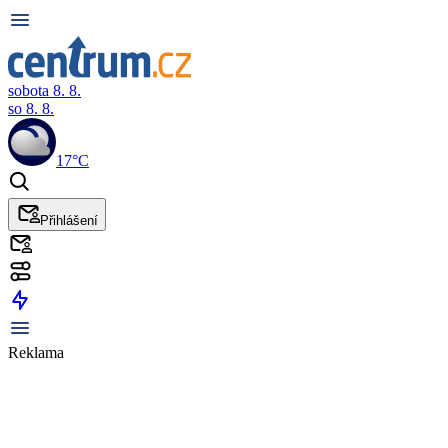
sobota 8. 8.
so 8. 8.
17°C
Přihlášení
Reklama