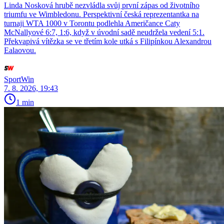
Linda Nosková hrubě nezvládla svůj první zápas od životního
triumfu ve Wimbledonu. Perspektivní česká reprezentantka na
turnaji WTA 1000 v Torontu podlehla Američance Caty
McNallyové 6:7, 1:6, když v úvodní sadě neudržela vedení 5:1.
Překvapivá vítězka se ve třetím kole utká s Filipínkou Alexandrou
Ealaovou.
SportWin
7. 8. 2026, 19:43
1 min