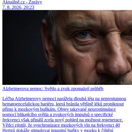
Aktuálně.cz - Zprávy
7. 8. 2026, 20:23
Alzheimerova nemoc: Světlo a zvuk zpomalují průběh
Léčba Alzheimerovy nemoci narážela dlouhá léta na neprostupnou
hematoencefalickou bariéru, která bránila většině léků proniknout
přímo k mozkovým buňkám. Objev takzvané neurostimulace
pomocí blikajícího světla a zvukových impulsů o specifické
frekvenci však přináší zcela nový pohled na možnost regenerace.
Vědci zjistili, že synchronizace mozkových vln na frekvenci 40
Hertzů dokáže stimulovat imunitní buňky v mozku k čištění