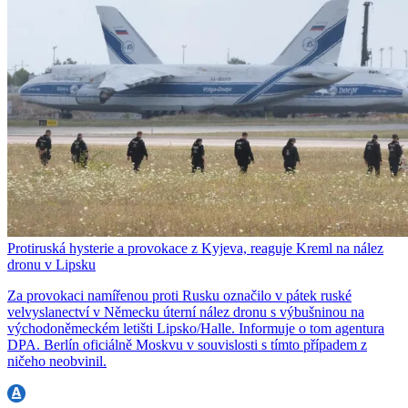
Protiruská hysterie a provokace z Kyjeva, reaguje Kreml na nález
dronu v Lipsku
Za provokaci namířenou proti Rusku označilo v pátek ruské
velvyslanectví v Německu úterní nález dronu s výbušninou na
východoněmeckém letišti Lipsko/Halle. Informuje o tom agentura
DPA. Berlín oficiálně Moskvu v souvislosti s tímto případem z
ničeho neobvinil.