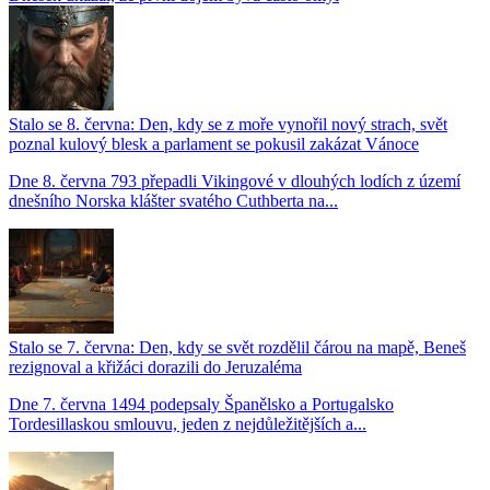
Stalo se 8. června: Den, kdy se z moře vynořil nový strach, svět
poznal kulový blesk a parlament se pokusil zakázat Vánoce
Dne 8. června 793 přepadli Vikingové v dlouhých lodích z území
dnešního Norska klášter svatého Cuthberta na...
Stalo se 7. června: Den, kdy se svět rozdělil čárou na mapě, Beneš
rezignoval a křižáci dorazili do Jeruzaléma
Dne 7. června 1494 podepsaly Španělsko a Portugalsko
Tordesillaskou smlouvu, jeden z nejdůležitějších a...