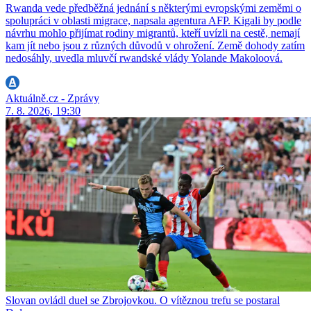
Rwanda vede předběžná jednání s některými evropskými zeměmi o
spolupráci v oblasti migrace, napsala agentura AFP. Kigali by podle
návrhu mohlo přijímat rodiny migrantů, kteří uvízli na cestě, nemají
kam jít nebo jsou z různých důvodů v ohrožení. Země dohody zatím
nedosáhly, uvedla mluvčí rwandské vlády Yolande Makoloová.
Aktuálně.cz - Zprávy
7. 8. 2026, 19:30
Slovan ovládl duel se Zbrojovkou. O vítěznou trefu se postaral