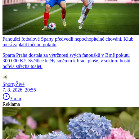
Fanoušci fotbalové Sparty předvedli nepochopitelné chování. Klub
musí zaplatit tučnou pokutu
Sparta Praha dostala za výtržnosti svých fanoušků v Brně pokutu
300 000 Kč. Světlice letěly směrem k hrací ploše, v sektoru hostů
hořela střecha toalet.
SportyŽivě
7. 8. 2026, 20:55
3 min
Reklama