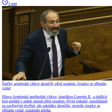
3 min
Špičky arménské církve skončily před soudem. Soudce se případu
vzdal
Hlava Arménské apoštolské církve, katolikos Garegin II., a dalších
šest prelátů v pátek stanuli před soudem. První jednání, uspořádané
za zavřenými dveřmi, ale zakrátko skončilo, protože soudce se
případu vzdal, oznámila média.