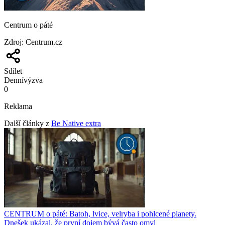
Centrum o páté
Zdroj
:
Centrum.cz
Sdílet
Denní
výzva
0
Reklama
Další články z
Be Native extra
CENTRUM o páté: Batoh, lvice, velryba i pohlcené planety.
Dnešek ukázal, že první dojem bývá často omyl