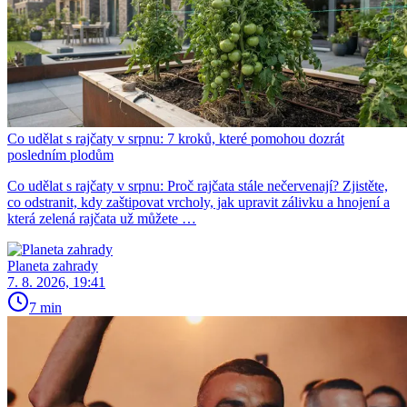
Co udělat s rajčaty v srpnu: 7 kroků, které pomohou dozrát
posledním plodům
Co udělat s rajčaty v srpnu: Proč rajčata stále nečervenají? Zjistěte,
co odstranit, kdy zaštipovat vrcholy, jak upravit zálivku a hnojení a
která zelená rajčata už můžete …
Planeta zahrady
7. 8. 2026, 19:41
7 min