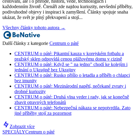
cestovani, ale i o přírodě, historii, vědě, technologiích i
každodenním životě. Čtenáři zde najdou kuriozity, nevšední příběhy,
podivuhodné objevy i inspiraci k zamyšlení. Články spojuje snaha
ukázat, že svět je plný překvapení a stojí...
Všechny články tohoto autora →
Další články z kategorie
Centrum o páté
CENTRUM o páté: Pikantní kauza v korejském fotbalu a
pražský sklep odpovídá cenou plážovému domu v cizině
CENTRUM o páté: Když se " na jedno" chodí ke kolejím i
jednání o Ukrajině bez Ukrajiny
CENTRUM o páté: Rusko přišlo o letadla a příběh o chlapci
bez imunity
CENTRUM o páté: Mezinárodní napětí, nečekané zvraty i
drobné kuriozity
CENTRUM o páté: Druhá vlna veder i rady, jak se konečně
zbavit otravných telefonátů
CENTRUM o páté: Nebezpečná nákaza se nepotvrdila. Zato
jiné příběhy stojí za pozornost
Zobrazit více
SPECIÁLY
Centrum o páté