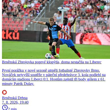
Brněnská Zbrojovka poprvé klopýtla, doma nestačila na Liberec
První porážku v nové sezoně utrpěli fotbalisté Zbrojovky Brno.
Nováček nejvyšší soutěže v páteční předehrávce 3. kola podlehl na
domácím stadionu Liberci 0:1. Hostům zajistil tři body gólem z 61.
minuty Patrik Dulay.
Brněnská Drbna
7. 8. 2026, 19:40
2 min