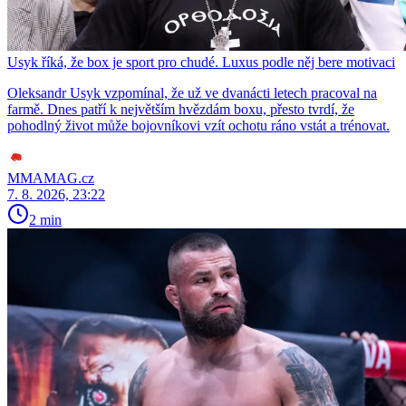
Usyk říká, že box je sport pro chudé. Luxus podle něj bere motivaci
Oleksandr Usyk vzpomínal, že už ve dvanácti letech pracoval na
farmě. Dnes patří k největším hvězdám boxu, přesto tvrdí, že
pohodlný život může bojovníkovi vzít ochotu ráno vstát a trénovat.
MMAMAG.cz
7. 8. 2026, 23:22
2 min