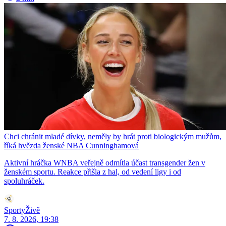
Chci chránit mladé dívky, neměly by hrát proti biologickým mužům,
říká hvězda ženské NBA Cunninghamová
Aktivní hráčka WNBA veřejně odmítla účast transgender žen v
ženském sportu. Reakce přišla z hal, od vedení ligy i od
spoluhráček.
SportyŽivě
7. 8. 2026, 19:38