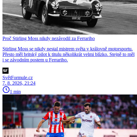
Proč Stirling Moss nikdy nezávodil za Ferrariho
Stirling Moss se nikdy nestal mistrem světa v královně motorsportu.
Přesto měl britský pilot k titulu několikrát velmi blízko. Stejně to měl
i se závodním postem u Ferrariho.
SvětFormule.cz
7. 8. 2026, 21:24
1 min