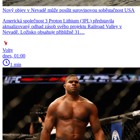
Nový objev v Nevadě může posílit surovinovou soběstačnost USA
Americká společnost 3 Proton Lithium (3PL) představila
aktualizovaný odhad zásob svého projektu Railroad Valley v
Nevadě. Ložisko obsahuje přibližně 31…
Volty
dnes, 01:00
1 min