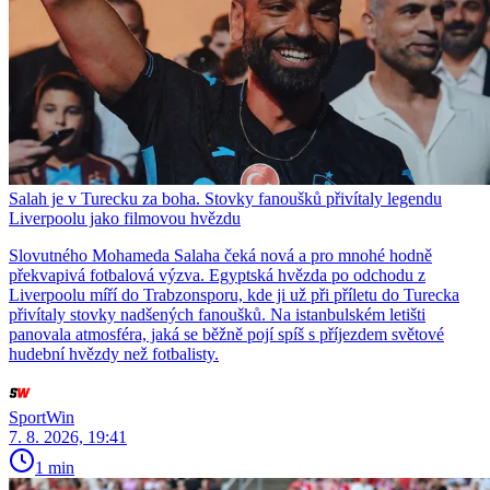
Salah je v Turecku za boha. Stovky fanoušků přivítaly legendu
Liverpoolu jako filmovou hvězdu
Slovutného Mohameda Salaha čeká nová a pro mnohé hodně
překvapivá fotbalová výzva. Egyptská hvězda po odchodu z
Liverpoolu míří do Trabzonsporu, kde ji už při příletu do Turecka
přivítaly stovky nadšených fanoušků. Na istanbulském letišti
panovala atmosféra, jaká se běžně pojí spíš s příjezdem světové
hudební hvězdy než fotbalisty.
SportWin
7. 8. 2026, 19:41
1 min