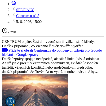
SPECIÁLY
Centrum o páté
5. 6. 2026, 15:00
2 min
CENTRUM o páté: Šest dní v zóně smrti, válka i staré křivdy.
Dnešek připomněl, co všechno člověk dokáže vydržet
Přidejte si obsah Centrum.cz do oblíbených zdrojů pro Google
hledání a Google zprávy
Dnešní zprávy spojuje nenápadná, ale silná linka: lidská odolnost.
Ať už jde o přežití v extrémních podmínkách, zvládání osobních
tragédií, válečných konfliktů nebo společenských předsudků,
dnešek připomíná, že člověk často vydrží mnohem víc, než by…