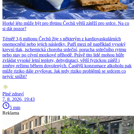
Horké léto může být pro třetinu Čechů větší zátěží pro srdce. Na co
si dát pozor?
Téměř 3,6 milionu Čechů žije s některým z kardiovaskulárních
onemocnění nebo jejich následky. Patří mezi ně například vysoký
krevní tlak, ischemická choroba srdeční, porucha srdečního rytmu
nebo stav po cévní mozkové příhodě. Právě tito lidé mohou hůře
zvládat vysoké letní teploty, dehydrataci, větší fyzickou zátěž i
změny režimu během dovolených. Častější konzumace alkoholu pak
může riziko dále zvyšovat. Jak tedy riziko problémů se srdcem co
nejvíc snížit?
Plné zdraví
7. 8. 2026, 19:43
5 min
Reklama