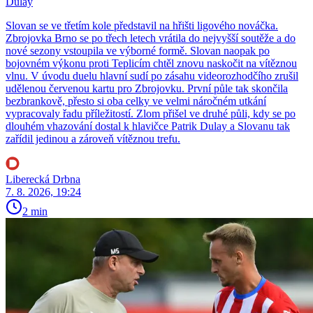
Dulay
Slovan se ve třetím kole představil na hřišti ligového nováčka.
Zbrojovka Brno se po třech letech vrátila do nejvyšší soutěže a do
nové sezony vstoupila ve výborné formě. Slovan naopak po
bojovném výkonu proti Teplicím chtěl znovu naskočit na vítěznou
vlnu. V úvodu duelu hlavní sudí po zásahu videorozhodčího zrušil
udělenou červenou kartu pro Zbrojovku. První půle tak skončila
bezbrankově, přesto si oba celky ve velmi náročném utkání
vypracovaly řadu příležitostí. Zlom přišel ve druhé půli, kdy se po
dlouhém vhazování dostal k hlavičce Patrik Dulay a Slovanu tak
zařídil jedinou a zároveň vítěznou trefu.
Liberecká Drbna
7. 8. 2026, 19:24
2 min