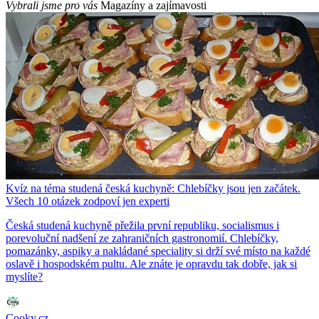
Vybrali jsme pro vás
Magazíny a zajímavosti
Kvíz na téma studená česká kuchyně: Chlebíčky jsou jen začátek.
Všech 10 otázek zodpoví jen experti
Česká studená kuchyně přežila první republiku, socialismus i
porevoluční nadšení ze zahraničních gastronomií. Chlebíčky,
pomazánky, aspiky a nakládané speciality si drží své místo na každé
oslavě i hospodském pultu. Ale znáte je opravdu tak dobře, jak si
myslíte?
Cooky.cz