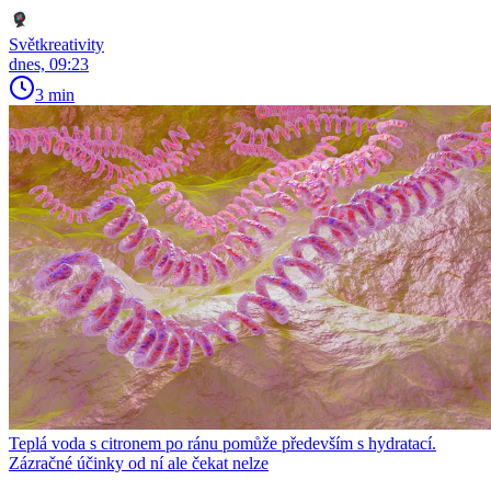
Světkreativity
dnes, 09:23
3 min
Teplá voda s citronem po ránu pomůže především s hydratací.
Zázračné účinky od ní ale čekat nelze