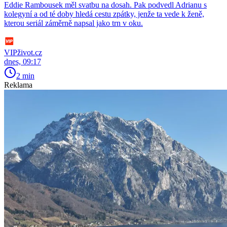
Eddie Rambousek měl svatbu na dosah. Pak podvedl Adrianu s
kolegyní a od té doby hledá cestu zpátky, jenže ta vede k ženě,
kterou seriál záměrně napsal jako trn v oku.
VIPživot.cz
dnes, 09:17
2 min
Reklama