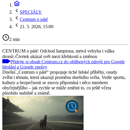
SPECIÁLY
Centrum o páté
21. 5. 2026, 15:00
2 min
CENTRUM o páté: Odchod šampiona, mrtvá velryba i válka
dronů:.Čtvrtek ukázal svět mezi křehkostí a změnou
Přidejte si obsah Centrum.cz do oblíbených zdrojů pro Google
hledání a Google zprávy
Dnešní „Centrum o páté“ propojuje tiché lidské příběhy, osudy
zvířat i témata, která ukazují proměnu dnešního světa. Vedle sportu,
kultury a bezpečnosti se znovu připomíná i něco mnohem
obyčejnějšího – jak rychle se může změnit to, co ještě včera
působilo stabilně a známě.