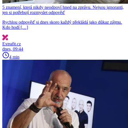
5 znamení, která nikdy neodpoví hned na zprávu. Nejsou ignoranti,
jen si potřebují rozmyslet odpověď
Rychlou odpověď si dnes skoro každý překládá jako důkaz zájmu.
Kdo hodí […]
Extrafit.cz
dnes, 09:44
4 min