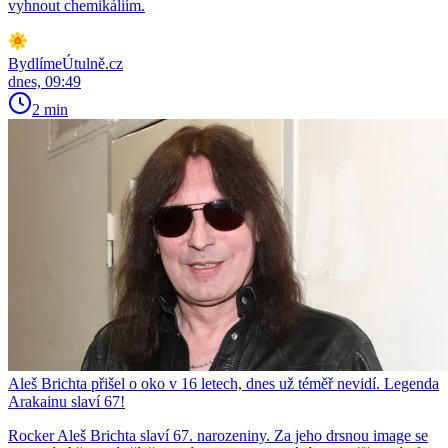
vyhnout chemikáliím.
BydlímeÚtulně.cz
dnes, 09:49
2 min
Aleš Brichta přišel o oko v 16 letech, dnes už téměř nevidí. Legenda
Arakainu slaví 67!
Rocker Aleš Brichta slaví 67. narozeniny. Za jeho drsnou image se