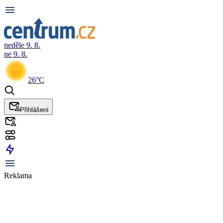
neděle 9. 8.
ne 9. 8.
26°C
Přihlášení
Reklama