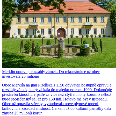
Merklín opravuje rozsáhlý zámek. Do rekonstrukce už obec
investovala 25 milionů
Obec Merklín na jihu Plzeňska s 1150 obyvateli postupně opravuje
rozsáhlý zámek, který získala do majetku po roce 1990. Dokončuje
přestavbu kinosálu v patře za více než čtyři miliony korun, z něhož
bude společenský sál až pro 150 lidí. Hotovo má být v listopadu.
Obec už opravila střechy, vybudovala nové plynové topení,
knihovnu a zasedací místnost. Celkem už do kulturní památky dala
zhruba 25 milionů korun.