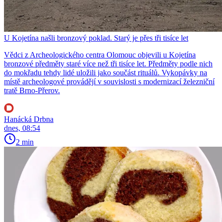
U Kojetína našli bronzový poklad. Starý je přes tři tisíce let
Vědci z Archeologického centra Olomouc objevili u Kojetína
bronzové předměty staré více než tři tisíce let. Předměty podle nich
do mokřadu tehdy lidé uložili jako součást rituálů. Vykopávky na
místě archeologové provádějí v souvislosti s modernizací železniční
tratě Brno-Přerov.
Hanácká Drbna
dnes, 08:54
2 min