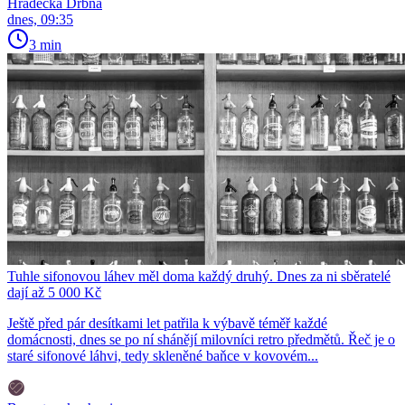
Hradecká Drbna
dnes, 09:35
3 min
Tuhle sifonovou láhev měl doma každý druhý. Dnes za ni sběratelé
dají až 5 000 Kč
Ještě před pár desítkami let patřila k výbavě téměř každé
domácnosti, dnes se po ní shánějí milovníci retro předmětů. Řeč je o
staré sifonové láhvi, tedy skleněné baňce v kovovém...