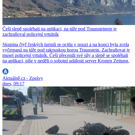
Češi slepě spoléhali na aplikaci, na túře pod Traunsteinem je
zachraňoval policejní vrtulník
Skupina čtyř českých turistů se ocitla v nouzi a na konci byla zcela
vyčerpaná na túře pod rakouskou horou Traunstein. Zachraňovat je
musel policejní vrtulník. Češi přecenili své síly a slepě se spoléhali
na aplikaci, píše v neděli o sobotní události server Kronen Zeitung.
Aktuálně.cz - Zprávy
dnes, 09:17