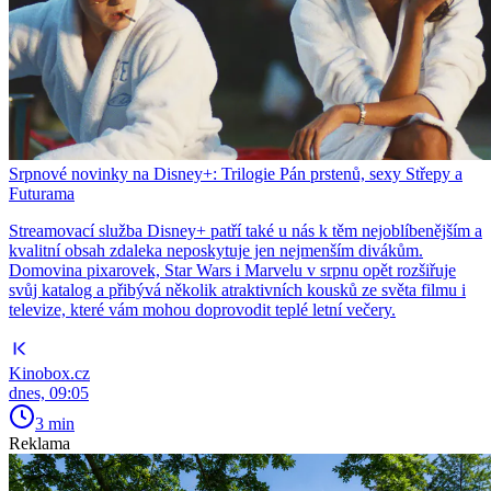
Srpnové novinky na Disney+: Trilogie Pán prstenů, sexy Střepy a
Futurama
Streamovací služba Disney+ patří také u nás k těm nejoblíbenějším a
kvalitní obsah zdaleka neposkytuje jen nejmenším divákům.
Domovina pixarovek, Star Wars i Marvelu v srpnu opět rozšiřuje
svůj katalog a přibývá několik atraktivních kousků ze světa filmu i
televize, které vám mohou doprovodit teplé letní večery.
Kinobox.cz
dnes, 09:05
3 min
Reklama