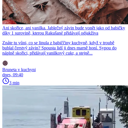
Ani skořice, ani vanilka. Jablečný závin bude vonět jako od babičky
díky 1 surovině, kterou Rakušané přidávají odjakživa
Znáte tu vůni, co se linula z babiččiny kuchyně, když v troubě
bublal čerstvý závin? Spousta lidí ji dnes marně honí. Sypou do
náplně skořici, přidávají vanilkový cukr, a stejně...
Bruneta v kuchyni
dnes, 09:40
3 min