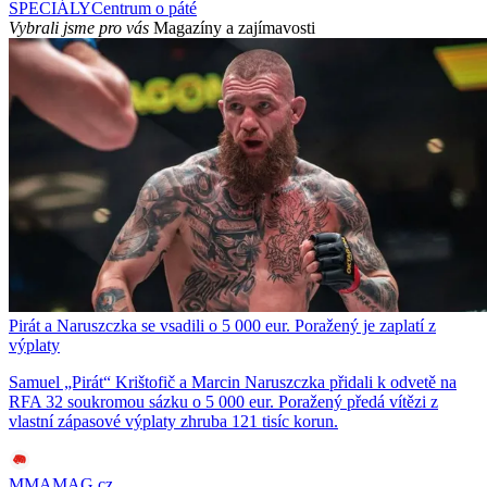
SPECIÁLY
Centrum o páté
Vybrali jsme pro vás
Magazíny a zajímavosti
Pirát a Naruszczka se vsadili o 5 000 eur. Poražený je zaplatí z
výplaty
Samuel „Pirát“ Krištofič a Marcin Naruszczka přidali k odvetě na
RFA 32 soukromou sázku o 5 000 eur. Poražený předá vítězi z
vlastní zápasové výplaty zhruba 121 tisíc korun.
MMAMAG.cz