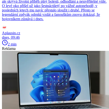
ale skrývá životní příběh plný bolesti, odhodlání a neuvěřitelné vůle.
O levé oko přišel už jako šestnáctiletý po vážné autonehodě, v
posledních letech mu navíc přestalo sloužit i druhé. Přesto se
legendární zpěvák odmítá vzdát a fanouškům znovu dokázal, že
bojovníkem zůstává i dnes.
Aplausin.cz
dnes, 09:46
2 min
Reklama