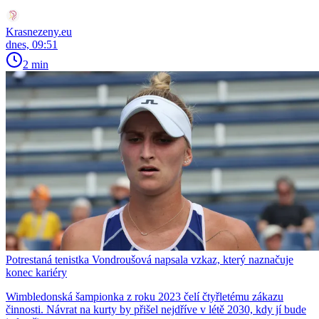
Krasnezeny.eu
dnes, 09:51
2 min
Potrestaná tenistka Vondroušová napsala vzkaz, který naznačuje
konec kariéry
Wimbledonská šampionka z roku 2023 čelí čtyřletému zákazu
činnosti. Návrat na kurty by přišel nejdříve v létě 2030, kdy jí bude