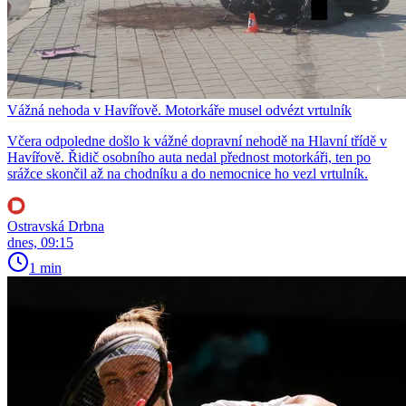
Vážná nehoda v Havířově. Motorkáře musel odvézt vrtulník
Včera odpoledne došlo k vážné dopravní nehodě na Hlavní třídě v
Havířově. Řidič osobního auta nedal přednost motorkáři, ten po
srážce skončil až na chodníku a do nemocnice ho vezl vrtulník.
Ostravská Drbna
dnes, 09:15
1 min