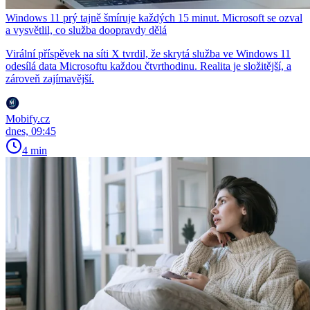
Windows 11 prý tajně šmíruje každých 15 minut. Microsoft se ozval
a vysvětlil, co služba doopravdy dělá
Virální příspěvek na síti X tvrdil, že skrytá služba ve Windows 11
odesílá data Microsoftu každou čtvrthodinu. Realita je složitější, a
zároveň zajímavější.
Mobify.cz
dnes, 09:45
4 min