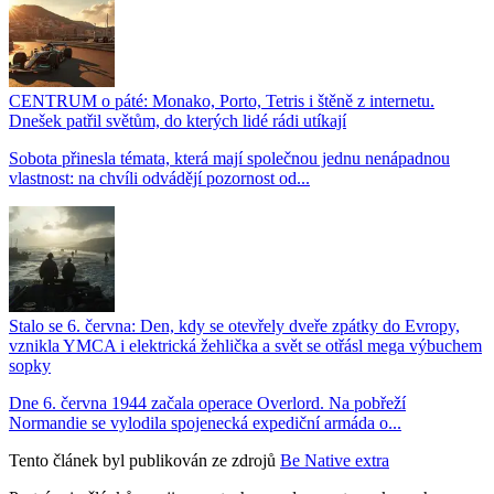
CENTRUM o páté: Monako, Porto, Tetris i štěně z internetu.
Dnešek patřil světům, do kterých lidé rádi utíkají
Sobota přinesla témata, která mají společnou jednu nenápadnou
vlastnost: na chvíli odvádějí pozornost od...
Stalo se 6. června: Den, kdy se otevřely dveře zpátky do Evropy,
vznikla YMCA i elektrická žehlička a svět se otřásl mega výbuchem
sopky
Dne 6. června 1944 začala operace Overlord. Na pobřeží
Normandie se vylodila spojenecká expediční armáda o...
Tento článek byl publikován ze zdrojů
Be Native extra