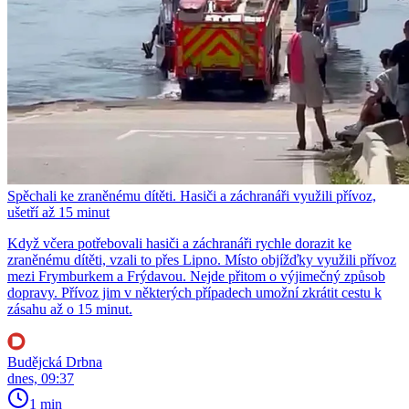
Spěchali ke zraněnému dítěti. Hasiči a záchranáři využili přívoz,
ušetří až 15 minut
Když včera potřebovali hasiči a záchranáři rychle dorazit ke
zraněnému dítěti, vzali to přes Lipno. Místo objížďky využili přívoz
mezi Frymburkem a Frýdavou. Nejde přitom o výjimečný způsob
dopravy. Přívoz jim v některých případech umožní zkrátit cestu k
zásahu až o 15 minut.
Budějcká Drbna
dnes, 09:37
1 min