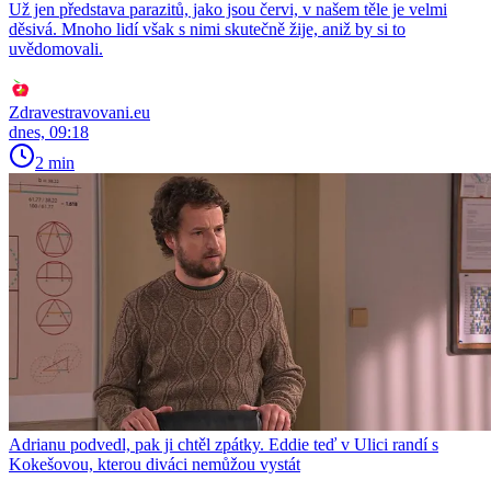
Už jen představa parazitů, jako jsou červi, v našem těle je velmi
děsivá. Mnoho lidí však s nimi skutečně žije, aniž by si to
uvědomovali.
Zdravestravovani.eu
dnes, 09:18
2 min
Adrianu podvedl, pak ji chtěl zpátky. Eddie teď v Ulici randí s
Kokešovou, kterou diváci nemůžou vystát