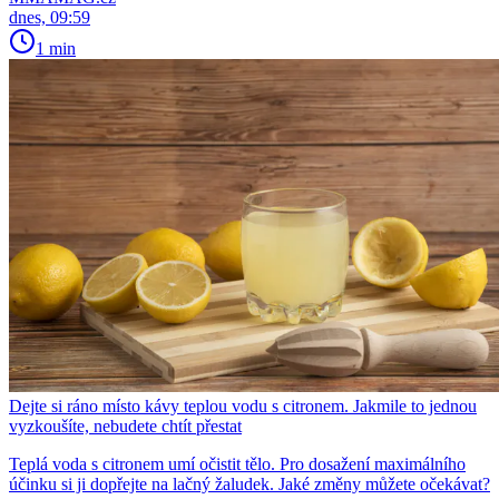
dnes, 09:59
1 min
Dejte si ráno místo kávy teplou vodu s citronem. Jakmile to jednou
vyzkoušíte, nebudete chtít přestat
Teplá voda s citronem umí očistit tělo. Pro dosažení maximálního
účinku si ji dopřejte na lačný žaludek. Jaké změny můžete očekávat?