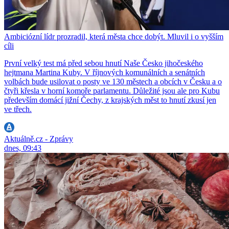
Ambiciózní lídr prozradil, která města chce dobýt. Mluvil i o vyšším
cíli
První velký test má před sebou hnutí Naše Česko jihočeského
hejtmana Martina Kuby. V říjnových komunálních a senátních
volbách bude usilovat o posty ve 130 městech a obcích v Česku a o
čtyři křesla v horní komoře parlamentu. Důležité jsou ale pro Kubu
především domácí jižní Čechy, z krajských měst to hnutí zkusí jen
ve třech.
Aktuálně.cz - Zprávy
dnes, 09:43