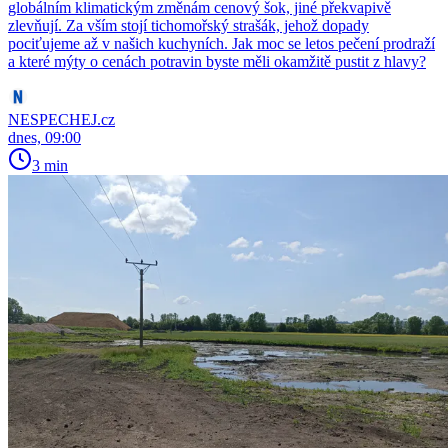
globálním klimatickým změnám cenový šok, jiné překvapivě
zlevňují. Za vším stojí tichomořský strašák, jehož dopady
pociťujeme až v našich kuchyních. Jak moc se letos pečení prodraží
a které mýty o cenách potravin byste měli okamžitě pustit z hlavy?
NESPECHEJ.cz
dnes, 09:00
3 min