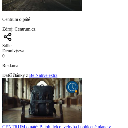
Centrum o páté
Zdroj
:
Centrum.cz
Sdílet
Denní
výzva
0
Reklama
Další články z
Be Native extra
CENTRUM o páté: Batoh, lvice, velryba i pohlcené planety.