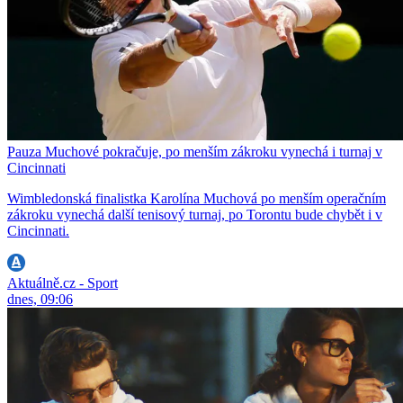
Pauza Muchové pokračuje, po menším zákroku vynechá i turnaj v
Cincinnati
Wimbledonská finalistka Karolína Muchová po menším operačním
zákroku vynechá další tenisový turnaj, po Torontu bude chybět i v
Cincinnati.
Aktuálně.cz - Sport
dnes, 09:06