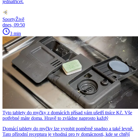
jednatřicet.
SportyŽivě
dnes, 09:50
3 min
Tyto tablety do myčky z domácích přísad vám ušetří tisíce Kč. Vše
potřebné máte doma. Hravě to zvládne naprosto každý
Domácí tablety do myčky lze vyrobit poměrně snadno a také levně.
Tato přírodní receptura je vhodná pro ty domácnosti, kde se chtějí