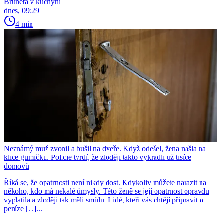
Bruneta v kuchyni
dnes, 09:29
4 min
Neznámý muž zvonil a bušil na dveře. Když odešel, žena našla na
klice gumičku. Policie tvrdí, že zloději takto vykradli už tisíce
domovů
Říká se, že opatrnosti není nikdy dost. Kdykoliv můžete narazit na
někoho, kdo má nekalé úmysly. Této ženě se její opatrnost opravdu
vyplatila a zloději tak měli smůlu. Lidé, kteří vás chtějí připravit o
peníze [...]...