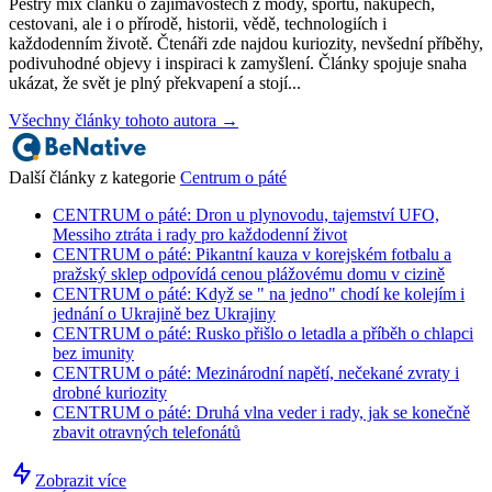
Pestrý mix článků o zajimavostech z mody, sportu, nakupech,
cestovani, ale i o přírodě, historii, vědě, technologiích i
každodenním životě. Čtenáři zde najdou kuriozity, nevšední příběhy,
podivuhodné objevy i inspiraci k zamyšlení. Články spojuje snaha
ukázat, že svět je plný překvapení a stojí...
Všechny články tohoto autora →
Další články z kategorie
Centrum o páté
CENTRUM o páté: Dron u plynovodu, tajemství UFO,
Messiho ztráta i rady pro každodenní život
CENTRUM o páté: Pikantní kauza v korejském fotbalu a
pražský sklep odpovídá cenou plážovému domu v cizině
CENTRUM o páté: Když se " na jedno" chodí ke kolejím i
jednání o Ukrajině bez Ukrajiny
CENTRUM o páté: Rusko přišlo o letadla a příběh o chlapci
bez imunity
CENTRUM o páté: Mezinárodní napětí, nečekané zvraty i
drobné kuriozity
CENTRUM o páté: Druhá vlna veder i rady, jak se konečně
zbavit otravných telefonátů
Zobrazit více