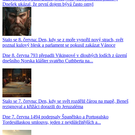
Dnešek ukázal, že první dojem bývá často omyl
Stalo se 8. června: Den, kdy se z moře vynořil nový strach, svět
poznal kulový blesk a parlament se pokusil zakázat Vánoce
Dne 8. června 793 přepadli Vikingové v dlouhých lodích z území
dnešního Norska klášter svatého Cuthberta na...
Stalo se 7. června: Den, kdy se svět rozdělil čárou na mapě, Beneš
rezignoval a křižáci dorazili do Jeruzaléma
Dne 7. června 1494 podepsaly Španělsko a Portugalsko
Tordesillaskou smlouvu, jeden z nejdůležitějších a...