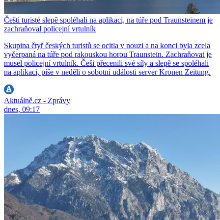
Čeští turisté slepě spoléhali na aplikaci, na túře pod Traunsteinem je
zachraňoval policejní vrtulník
Skupina čtyř českých turistů se ocitla v nouzi a na konci byla zcela
vyčerpaná na túře pod rakouskou horou Traunstein. Zachraňovat je
musel policejní vrtulník. Češi přecenili své síly a slepě se spoléhali
na aplikaci, píše v neděli o sobotní události server Kronen Zeitung.
Aktuálně.cz - Zprávy
dnes, 09:17