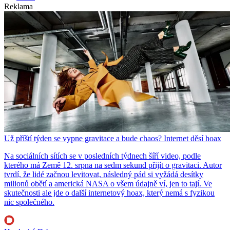
Reklama
Už příští týden se vypne gravitace a bude chaos? Internet děsí hoax
Na sociálních sítích se v posledních týdnech šíří video, podle
kterého má Země 12. srpna na sedm sekund přijít o gravitaci. Autor
tvrdí, že lidé začnou levitovat, následný pád si vyžádá desítky
milionů obětí a americká NASA o všem údajně ví, jen to tají. Ve
skutečnosti ale jde o další internetový hoax, který nemá s fyzikou
nic společného.