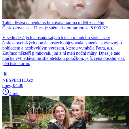
Tahle děsivá panenka vzbuzovala trauma u dětí z celého
Československa. Dnes je sběratelskou raritou za 5 000 Kč
V sedmdesátých a osmdesátých letech minulého století se v
československých domácnostech objevovala panenka s výrazným
pohledem a neobvyklým výrazem, kterou vyráběla Fatra, a.s..
Zatímco někteří ji milovali, jiní z ní měli noční můry. Dnes je tato
hračka vyhledávanou sběratelskou položkou, jejíž cena dosahuje až
pěti tisíc korun.
NESPECHEJ.cz
dnes, 04:00
4 min