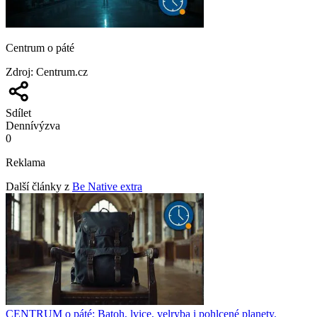
Centrum o páté
Zdroj
:
Centrum.cz
Sdílet
Denní
výzva
0
Reklama
Další články z
Be Native extra
CENTRUM o páté: Batoh, lvice, velryba i pohlcené planety.