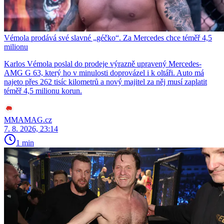
Vémola prodává své slavné „géčko“. Za Mercedes chce téměř 4,5
milionu
Karlos Vémola poslal do prodeje výrazně upravený Mercedes-
AMG G 63, který ho v minulosti doprovázel i k oltáři. Auto má
najeto přes 262 tisíc kilometrů a nový majitel za něj musí zaplatit
téměř 4,5 milionu korun.
MMAMAG.cz
7. 8. 2026, 23:14
1 min