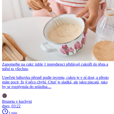
Zapomeňte na cukr: tuhle 1 ingredienci přidávají cukráři do těsta a
mění to všechno
Upečete bábovku přesně podle receptu, cukru je v ní dost, a přesto
máte pocit, že jí něco chybí. Chuť je sladká, ale jaksi placatá, jako
by se rozplynula do prázdna....
Bruneta v kuchyni
dnes, 03:22
3 min