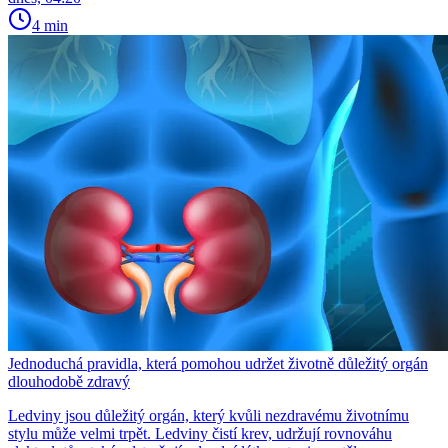
4 min
Jednoduchá pravidla, která pomohou udržet životně důležitý orgán
dlouhodobě zdravý
Ledviny jsou důležitý orgán, který kvůli nezdravému životnímu
stylu může velmi trpět. Ledviny čistí krev, udržují rovnováhu