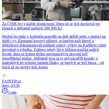
Za ČSSR byl v každé domácnosti. Dnes už se jich dochoval jen
zlomek a sběratelé nabízejí 200 000 Kč
Možná ho máte v koženém pouzdře na dně skříně nebo v krabici na
půdě i vy. Elegantní kovový přístroj, se kterým naši tátové a
dědečkové dokumentovali rodinné oslavy, výlety na Karlštejn i letní
dovolené u rybníka. Zatímco tehdy šlo o běžnou součást našich
životů, dnes se kolem těchto mechanických skvostů točí
neuvěřitelné peníze. Sběratelé jsou za ty nejvzácnější kousky z
padesátých let ochotni zaplatit částky, ze kterých se točí hlava – od
tisíců až po stovky tisíc korun.
FAJNTIP.cz
dnes, 03:30
3 min