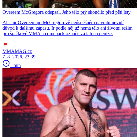
Overeem McGregora odepsal. Jeho tělo prý skončilo před pěti lety
Alistair Overeem po McGregorově neúspěšném návratu nevidí
důvod k dalšímu zápasu. Ir podle něj už nemá tělo ani životní režim
pro špičkové MMA a comeback označil za tah na peníze.
MMAMAG.cz
7. 8. 2026, 23:39
1 min