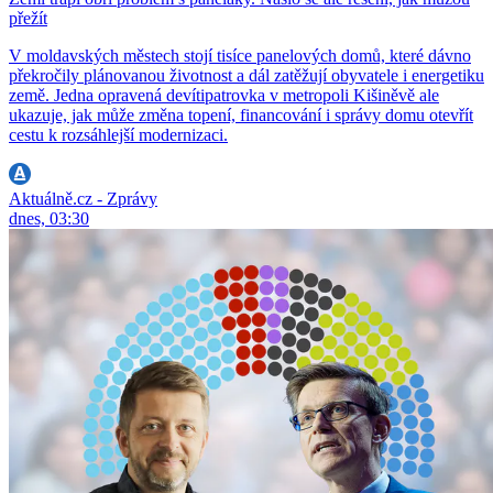
přežít
V moldavských městech stojí tisíce panelových domů, které dávno
překročily plánovanou životnost a dál zatěžují obyvatele i energetiku
země. Jedna opravená devítipatrovka v metropoli Kišiněvě ale
ukazuje, jak může změna topení, financování i správy domu otevřít
cestu k rozsáhlejší modernizaci.
Aktuálně.cz - Zprávy
dnes, 03:30