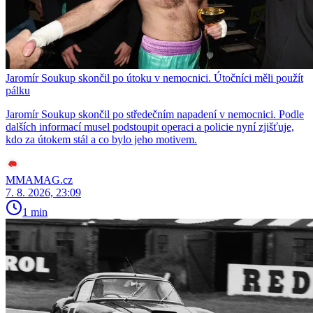
Jaromír Soukup skončil po útoku v nemocnici. Útočníci měli použít
pálku
Jaromír Soukup skončil po středečním napadení v nemocnici. Podle
dalších informací musel podstoupit operaci a policie nyní zjišťuje,
kdo za útokem stál a co bylo jeho motivem.
MMAMAG.cz
7. 8. 2026, 23:09
1 min