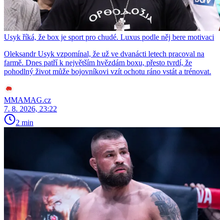
Usyk říká, že box je sport pro chudé. Luxus podle něj bere motivaci
Oleksandr Usyk vzpomínal, že už ve dvanácti letech pracoval na
farmě. Dnes patří k největším hvězdám boxu, přesto tvrdí, že
pohodlný život může bojovníkovi vzít ochotu ráno vstát a trénovat.
MMAMAG.cz
7. 8. 2026, 23:22
2 min