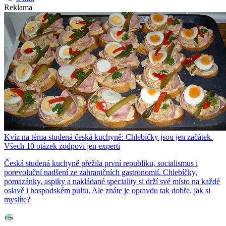
Reklama
Kvíz na téma studená česká kuchyně: Chlebíčky jsou jen začátek.
Všech 10 otázek zodpoví jen experti
Česká studená kuchyně přežila první republiku, socialismus i
porevoluční nadšení ze zahraničních gastronomií. Chlebíčky,
pomazánky, aspiky a nakládané speciality si drží své místo na každé
oslavě i hospodském pultu. Ale znáte je opravdu tak dobře, jak si
myslíte?