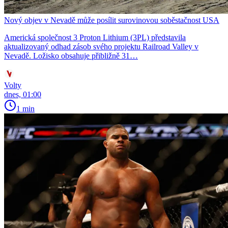
Nový objev v Nevadě může posílit surovinovou soběstačnost USA
Americká společnost 3 Proton Lithium (3PL) představila
aktualizovaný odhad zásob svého projektu Railroad Valley v
Nevadě. Ložisko obsahuje přibližně 31…
Volty
dnes, 01:00
1 min