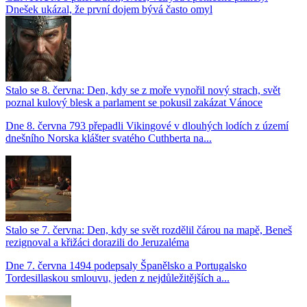
Dnešek ukázal, že první dojem bývá často omyl
Stalo se 8. června: Den, kdy se z moře vynořil nový strach, svět
poznal kulový blesk a parlament se pokusil zakázat Vánoce
Dne 8. června 793 přepadli Vikingové v dlouhých lodích z území
dnešního Norska klášter svatého Cuthberta na...
Stalo se 7. června: Den, kdy se svět rozdělil čárou na mapě, Beneš
rezignoval a křižáci dorazili do Jeruzaléma
Dne 7. června 1494 podepsaly Španělsko a Portugalsko
Tordesillaskou smlouvu, jeden z nejdůležitějších a...