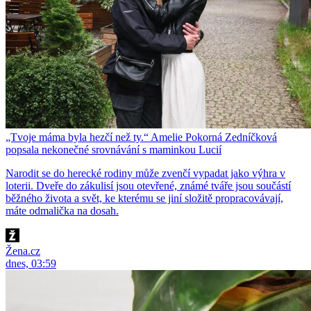
„Tvoje máma byla hezčí než ty.“ Amelie Pokorná Zedníčková
popsala nekonečné srovnávání s maminkou Lucií
Narodit se do herecké rodiny může zvenčí vypadat jako výhra v
loterii. Dveře do zákulisí jsou otevřené, známé tváře jsou součástí
běžného života a svět, ke kterému se jiní složitě propracovávají,
máte odmalička na dosah.
Žena.cz
dnes, 03:59