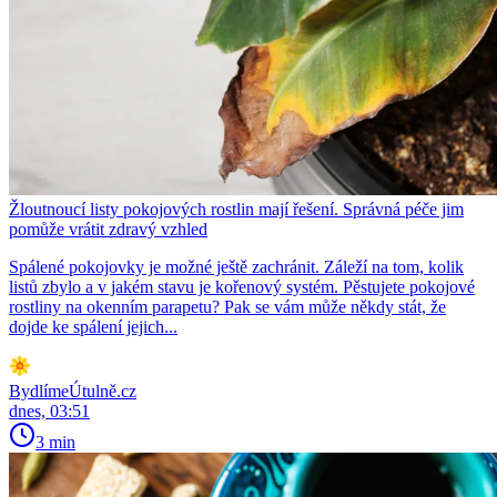
Žloutnoucí listy pokojových rostlin mají řešení. Správná péče jim
pomůže vrátit zdravý vzhled
Spálené pokojovky je možné ještě zachránit. Záleží na tom, kolik
listů zbylo a v jakém stavu je kořenový systém. Pěstujete pokojové
rostliny na okenním parapetu? Pak se vám může někdy stát, že
dojde ke spálení jejich...
BydlímeÚtulně.cz
dnes, 03:51
3 min