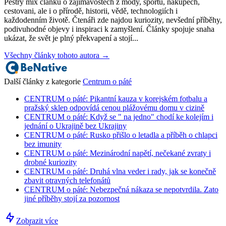
Pestrý mix článků o zajimavostech z mody, sportu, nakupech,
cestovani, ale i o přírodě, historii, vědě, technologiích i
každodenním životě. Čtenáři zde najdou kuriozity, nevšední příběhy,
podivuhodné objevy i inspiraci k zamyšlení. Články spojuje snaha
ukázat, že svět je plný překvapení a stojí...
Všechny články tohoto autora →
Další články z kategorie
Centrum o páté
CENTRUM o páté: Pikantní kauza v korejském fotbalu a
pražský sklep odpovídá cenou plážovému domu v cizině
CENTRUM o páté: Když se " na jedno" chodí ke kolejím i
jednání o Ukrajině bez Ukrajiny
CENTRUM o páté: Rusko přišlo o letadla a příběh o chlapci
bez imunity
CENTRUM o páté: Mezinárodní napětí, nečekané zvraty i
drobné kuriozity
CENTRUM o páté: Druhá vlna veder i rady, jak se konečně
zbavit otravných telefonátů
CENTRUM o páté: Nebezpečná nákaza se nepotvrdila. Zato
jiné příběhy stojí za pozornost
Zobrazit více