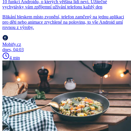
10 funkcí Androidu, o kterých většina lidí neví. Užitečné
vychytávky vám zpříjemní užívání telefonu každý den
Blikání bleskem místo zvonění, telefon zamčený na jednu aplikaci
pro děti nebo animace zrychlené na polovinu, to vše Android umí
rovnou z výroby.
Mobify.cz
dnes, 04:03
4 min