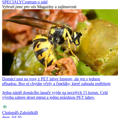
SPECIÁLY
Centrum o páté
Vybrali jsme pro vás
Magazíny a zajímavosti
Domácí past na vosy z PET lahve funguje, ale jen s jednou
přísadou. Bez ní chytáte včely a čmeláky, které zahrada potřebuje
Jedna náplň domácího lapače vyjde na necelých 15 korun. Celá
výroba zabere deset minut a jednu prázdnou PET lahev.
Chalupáři-Zahrádkáři
dnes, 04:20