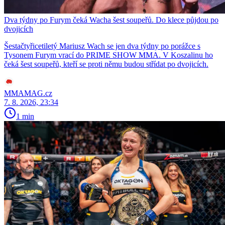
Dva týdny po Furym čeká Wacha šest soupeřů. Do klece půjdou po
dvojicích
Šestačtyřicetiletý Mariusz Wach se jen dva týdny po porážce s
Tysonem Furym vrací do PRIME SHOW MMA. V Koszalinu ho
čeká šest soupeřů, kteří se proti němu budou střídat po dvojicích.
MMAMAG.cz
7. 8. 2026, 23:34
1 min