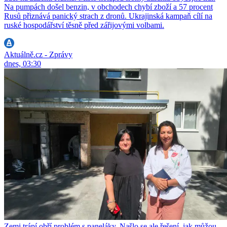
Na pumpách došel benzin, v obchodech chybí zboží a 57 procent
Rusů přiznává panický strach z dronů. Ukrajinská kampaň cílí na
ruské hospodářství těsně před zářijovými volbami.
Aktuálně.cz - Zprávy
dnes, 03:30
Zemi trápí obří problém s paneláky. Našlo se ale řešení, jak můžou