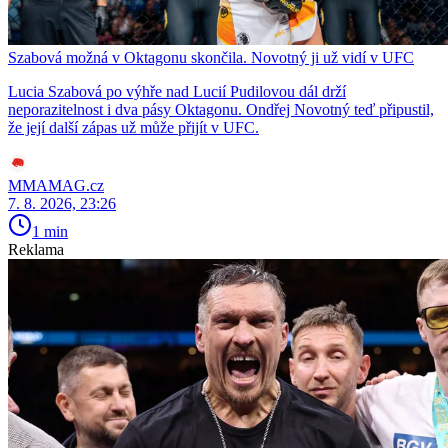
Szabová možná v Oktagonu skončila. Novotný ji už vidí v UFC
Lucia Szabová po výhře nad Lucií Pudilovou dál drží
neporazitelnost i dva pásy Oktagonu. Ondřej Novotný teď připustil,
že její další zápas už může přijít v UFC.
MMAMAG.cz
7. 8. 2026, 23:26
1 min
Reklama