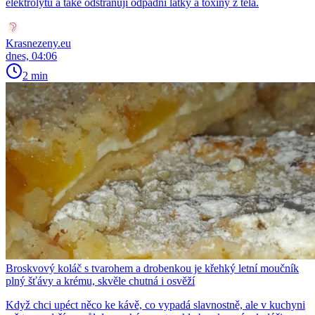
elektrolytů a také odstraňují odpadní látky a toxiny z těla.
Krasnezeny.eu
dnes, 04:06
2 min
Broskvový koláč s tvarohem a drobenkou je křehký letní moučník
plný šťávy a krému, skvěle chutná i osvěží
Když chci upéct něco ke kávě, co vypadá slavnostně, ale v kuchyni