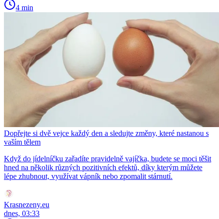
4 min
Dopřejte si dvě vejce každý den a sledujte změny, které nastanou s
vaším tělem
Když do jídelníčku zařadíte pravidelně vajíčka, budete se moci těšit
hned na několik různých pozitivních efektů, díky kterým můžete
lépe zhubnout, využívat vápník nebo zpomalit stárnutí.
Krasnezeny.eu
dnes, 03:33