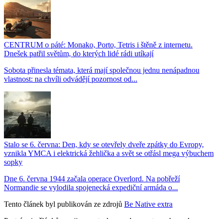
CENTRUM o páté: Monako, Porto, Tetris i štěně z internetu.
Dnešek patřil světům, do kterých lidé rádi utíkají
Sobota přinesla témata, která mají společnou jednu nenápadnou
vlastnost: na chvíli odvádějí pozornost od...
Stalo se 6. června: Den, kdy se otevřely dveře zpátky do Evropy,
vznikla YMCA i elektrická žehlička a svět se otřásl mega výbuchem
sopky
Dne 6. června 1944 začala operace Overlord. Na pobřeží
Normandie se vylodila spojenecká expediční armáda o...
Tento článek byl publikován ze zdrojů
Be Native extra