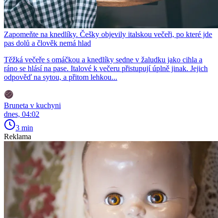
Zapomeňte na knedlíky. Češky objevily italskou večeři, po které jde
pas dolů a člověk nemá hlad
Těžká večeře s omáčkou a knedlíky sedne v žaludku jako cihla a
ráno se hlásí na pase. Italové k večeru přistupují úplně jinak. Jejich
odpověď na sytou, a přitom lehkou...
Bruneta v kuchyni
dnes, 04:02
3 min
Reklama