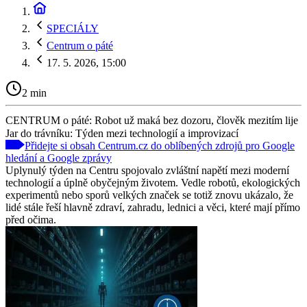
SPECIÁLY
Centrum o páté
17. 5. 2026, 15:00
2 min
CENTRUM o páté: Robot už maká bez dozoru, člověk mezitím lije
Jar do trávníku: Týden mezi technologií a improvizací
Přidejte si obsah Centrum.cz do oblíbených zdrojů pro Google
hledání a Google zprávy
Uplynulý týden na Centru spojovalo zvláštní napětí mezi moderní
technologií a úplně obyčejným životem. Vedle robotů, ekologických
experimentů nebo sporů velkých značek se totiž znovu ukázalo, že
lidé stále řeší hlavně zdraví, zahradu, lednici a věci, které mají přímo
před očima.