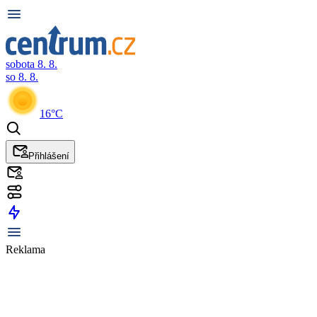
sobota 8. 8.
so 8. 8.
16°C
Přihlášení
Reklama