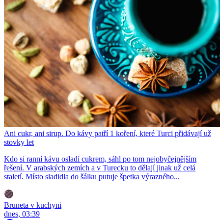
Ani cukr, ani sirup. Do kávy patří 1 koření, které Turci přidávají už
stovky let
Kdo si ranní kávu osladí cukrem, sáhl po tom nejobyčejnějším
řešení. V arabských zemích a v Turecku to dělají jinak už celá
staletí. Místo sladidla do šálku putuje špetka výrazného...
Bruneta v kuchyni
dnes, 03:39