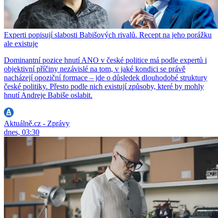
Experti popisují slabosti Babišových rivalů. Recept na jeho porážku
ale existuje
Dominantní pozice hnutí ANO v české politice má podle expertů i
objektivní příčiny nezávislé na tom, v jaké kondici se právě
nacházejí opoziční formace – jde o důsledek dlouhodobé struktury
české politiky. Přesto podle nich existují způsoby, které by mohly
hnutí Andreje Babiše oslabit.
Aktuálně.cz - Zprávy
dnes, 03:30