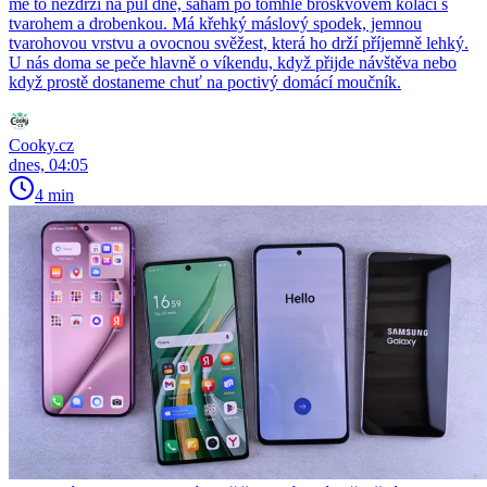
mě to nezdrží na půl dne, sahám po tomhle broskvovém koláči s
tvarohem a drobenkou. Má křehký máslový spodek, jemnou
tvarohovou vrstvu a ovocnou svěžest, která ho drží příjemně lehký.
U nás doma se peče hlavně o víkendu, když přijde návštěva nebo
když prostě dostaneme chuť na poctivý domácí moučník.
Cooky.cz
dnes, 04:05
4 min