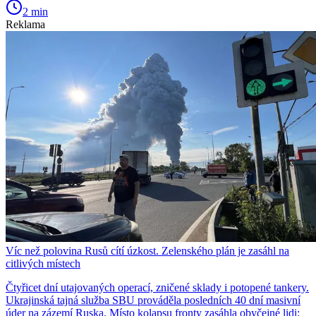
2 min
Reklama
Víc než polovina Rusů cítí úzkost. Zelenského plán je zasáhl na
citlivých místech
Čtyřicet dní utajovaných operací, zničené sklady i potopené tankery.
Ukrajinská tajná služba SBU prováděla posledních 40 dní masivní
úder na zázemí Ruska. Místo kolapsu fronty zasáhla obyčejné lidi: