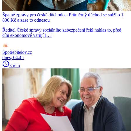
Špatné zprávy pro české důchodce. Průměrný důchod se sníží o 1
800 Kč a zase to odnesou
Ředitel České správy sociálního zabezpečení řekl nahlas to, před
čím ekonomové varují […]
Spotřebitelov.cz
dnes, 04:45
3 min