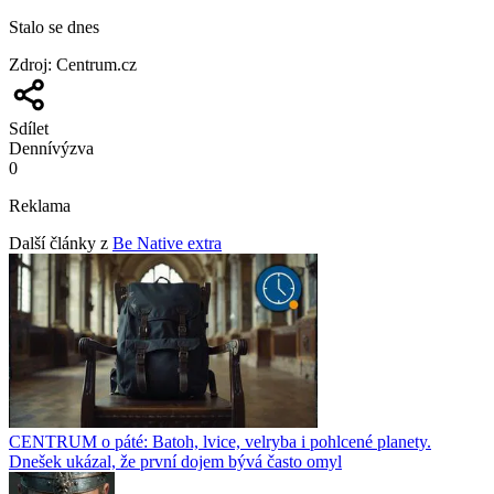
Stalo se dnes
Zdroj
:
Centrum.cz
Sdílet
Denní
výzva
0
Reklama
Další články z
Be Native extra
CENTRUM o páté: Batoh, lvice, velryba i pohlcené planety.
Dnešek ukázal, že první dojem bývá často omyl