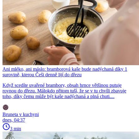
Ani mléko, ani máslo: bramborová kaše bude nadýchaná díky 1
surovině, kterou Češi denně lijí do dřezu
Když scedíte uvařené brambory, obsah hrnce většinou putuje
rovnou do dřezu. Málokdo přitom tuší, že se v tu chvíli zbavuje
toho, díky čemu může být kaše nadýchaná a plná chuti....
Bruneta v kuchyni
dnes, 04:37
3 min