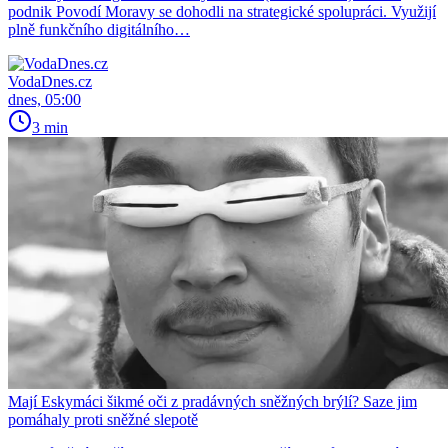
podnik Povodí Moravy se dohodli na strategické spolupráci. Využijí
plně funkčního digitálního…
VodaDnes.cz
dnes, 05:00
3 min
Mají Eskymáci šikmé oči z pradávných sněžných brýlí? Saze jim
pomáhaly proti sněžné slepotě