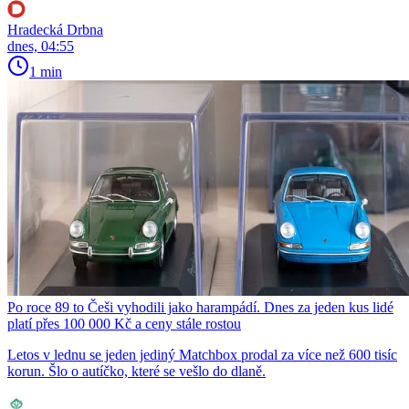
Hradecká Drbna
dnes, 04:55
1 min
Po roce 89 to Češi vyhodili jako harampádí. Dnes za jeden kus lidé
platí přes 100 000 Kč a ceny stále rostou
Letos v lednu se jeden jediný Matchbox prodal za více než 600 tisíc
korun. Šlo o autíčko, které se vešlo do dlaně.