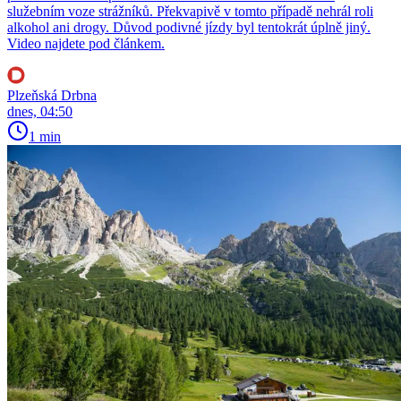
služebním voze strážníků. Překvapivě v tomto případě nehrál roli
alkohol ani drogy. Důvod podivné jízdy byl tentokrát úplně jiný.
Video najdete pod článkem.
Plzeňská Drbna
dnes, 04:50
1 min