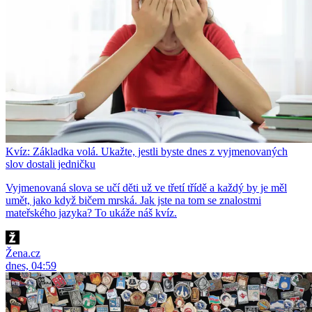
Kvíz: Základka volá. Ukažte, jestli byste dnes z vyjmenovaných
slov dostali jedničku
Vyjmenovaná slova se učí děti už ve třetí třídě a každý by je měl
umět, jako když bičem mrská. Jak jste na tom se znalostmi
mateřského jazyka? To ukáže náš kvíz.
Žena.cz
dnes, 04:59