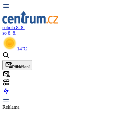
sobota 8. 8.
so 8. 8.
14°C
Přihlášení
Reklama