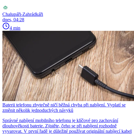
Chalupáři-Zahrádkáři
dnes, 04:28
4 min
Baterii telefonu zbytečně ničí běžná chyba při nabíjení. Vyplatí se
změnit několik jednoduchých návyků
Správné nabíjení mobilního telefonu je klíčové pro zachování
dlouhověkosti baterie. Zjistěte, čeho se při nabíjení rozhodně
vyvarovat. V první řadě je důležité používat originální nabíjecí kabel