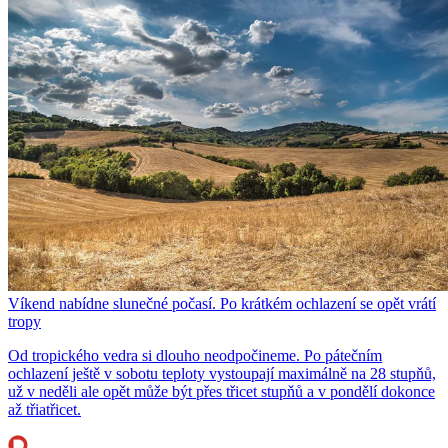
Víkend nabídne slunečné počasí. Po krátkém ochlazení se opět vrátí
tropy
Od tropického vedra si dlouho neodpočineme. Po pátečním
ochlazení ještě v sobotu teploty vystoupají maximálně na 28 stupňů,
už v neděli ale opět může být přes třicet stupňů a v pondělí dokonce
až třiatřicet.