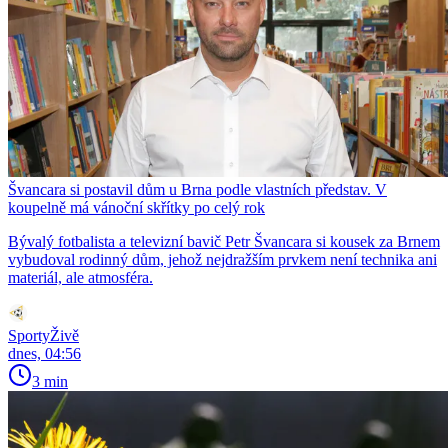
Švancara si postavil dům u Brna podle vlastních představ. V
koupelně má vánoční skřítky po celý rok
Bývalý fotbalista a televizní bavič Petr Švancara si kousek za Brnem
vybudoval rodinný dům, jehož nejdražším prvkem není technika ani
materiál, ale atmosféra.
SportyŽivě
dnes, 04:56
3 min