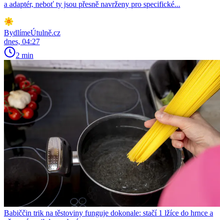
a adaptér, neboť ty jsou přesně navrženy pro specifické...
BydlímeÚtulně.cz
dnes, 04:27
2 min
Babiččin trik na těstoviny funguje dokonale: stačí 1 lžíce do hrnce a