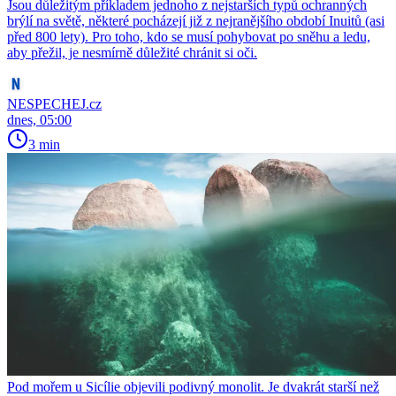
Jsou důležitým příkladem jednoho z nejstarších typů ochranných
brýlí na světě, některé pocházejí již z nejranějšího období Inuitů (asi
před 800 lety). Pro toho, kdo se musí pohybovat po sněhu a ledu,
aby přežil, je nesmírně důležité chránit si oči.
NESPECHEJ.cz
dnes, 05:00
3 min
Pod mořem u Sicílie objevili podivný monolit. Je dvakrát starší než