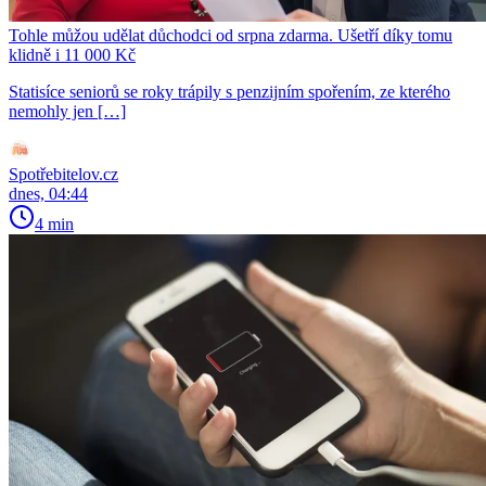
Tohle můžou udělat důchodci od srpna zdarma. Ušetří díky tomu
klidně i 11 000 Kč
Statisíce seniorů se roky trápily s penzijním spořením, ze kterého
nemohly jen […]
Spotřebitelov.cz
dnes, 04:44
4 min