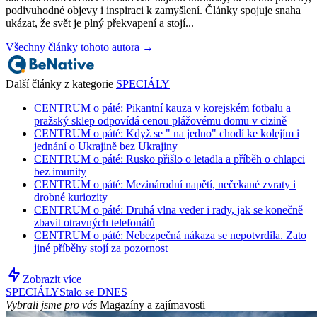
podivuhodné objevy i inspiraci k zamyšlení. Články spojuje snaha
ukázat, že svět je plný překvapení a stojí...
Všechny články tohoto autora →
Další články z kategorie
SPECIÁLY
CENTRUM o páté: Pikantní kauza v korejském fotbalu a
pražský sklep odpovídá cenou plážovému domu v cizině
CENTRUM o páté: Když se " na jedno" chodí ke kolejím i
jednání o Ukrajině bez Ukrajiny
CENTRUM o páté: Rusko přišlo o letadla a příběh o chlapci
bez imunity
CENTRUM o páté: Mezinárodní napětí, nečekané zvraty i
drobné kuriozity
CENTRUM o páté: Druhá vlna veder i rady, jak se konečně
zbavit otravných telefonátů
CENTRUM o páté: Nebezpečná nákaza se nepotvrdila. Zato
jiné příběhy stojí za pozornost
Zobrazit více
SPECIÁLY
Stalo se DNES
Vybrali jsme pro vás
Magazíny a zajímavosti