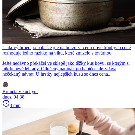
Tlakový hrnec po babičce jde na burze za cenu nové trouby: o ceně
rozhoduje jedno razítko na víku, které zmizelo s továrnou
Ještě nedávno překážel ve sklepě jako těžký kus kovu, se kterým si
nikdo nevěděl rady. Otlučený papiňák po babičce ale zažívá
nečekaný návrat. U hrstky nejlepších kusů se dnes cena...
Bruneta v kuchyni
dnes, 04:38
3 min