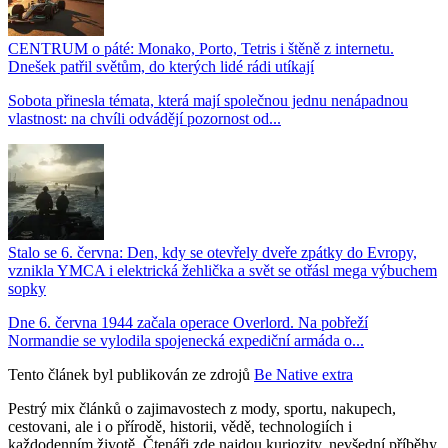
CENTRUM o páté: Monako, Porto, Tetris i štěně z internetu.
Dnešek patřil světům, do kterých lidé rádi utíkají
Sobota přinesla témata, která mají společnou jednu nenápadnou
vlastnost: na chvíli odvádějí pozornost od...
Stalo se 6. června: Den, kdy se otevřely dveře zpátky do Evropy,
vznikla YMCA i elektrická žehlička a svět se otřásl mega výbuchem
sopky
Dne 6. června 1944 začala operace Overlord. Na pobřeží
Normandie se vylodila spojenecká expediční armáda o...
Tento článek byl publikován ze zdrojů
Be Native extra
Pestrý mix článků o zajimavostech z mody, sportu, nakupech,
cestovani, ale i o přírodě, historii, vědě, technologiích i
každodenním životě. Čtenáři zde najdou kuriozity, nevšední příběhy,