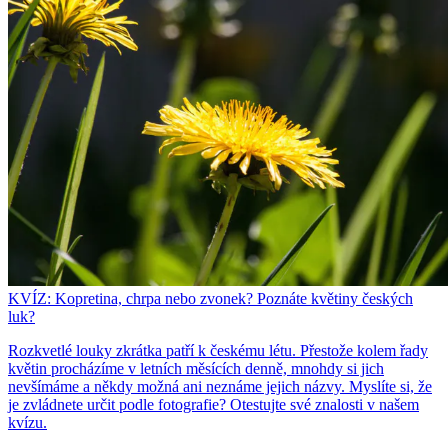
KVÍZ: Kopretina, chrpa nebo zvonek? Poznáte květiny českých
luk?
Rozkvetlé louky zkrátka patří k českému létu. Přestože kolem řady
květin procházíme v letních měsících denně, mnohdy si jich
nevšímáme a někdy možná ani neznáme jejich názvy. Myslíte si, že
je zvládnete určit podle fotografie? Otestujte své znalosti v našem
kvízu.