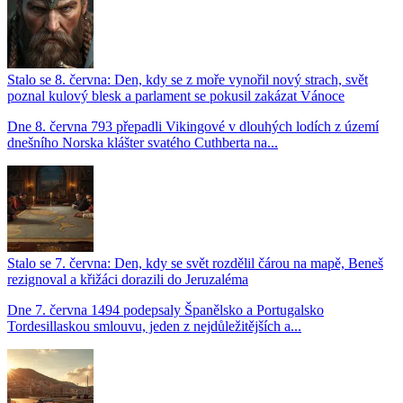
Stalo se 8. června: Den, kdy se z moře vynořil nový strach, svět
poznal kulový blesk a parlament se pokusil zakázat Vánoce
Dne 8. června 793 přepadli Vikingové v dlouhých lodích z území
dnešního Norska klášter svatého Cuthberta na...
Stalo se 7. června: Den, kdy se svět rozdělil čárou na mapě, Beneš
rezignoval a křižáci dorazili do Jeruzaléma
Dne 7. června 1494 podepsaly Španělsko a Portugalsko
Tordesillaskou smlouvu, jeden z nejdůležitějších a...