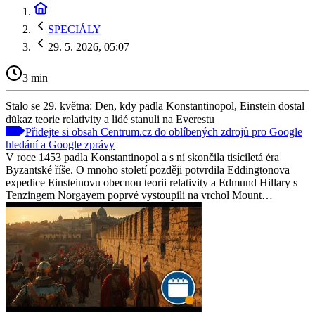
SPECIÁLY
29. 5. 2026, 05:07
3 min
Stalo se 29. května: Den, kdy padla Konstantinopol, Einstein dostal
důkaz teorie relativity a lidé stanuli na Everestu
Přidejte si obsah Centrum.cz do oblíbených zdrojů pro Google
hledání a Google zprávy
V roce 1453 padla Konstantinopol a s ní skončila tisíciletá éra
Byzantské říše. O mnoho století později potvrdila Eddingtonova
expedice Einsteinovu obecnou teorii relativity a Edmund Hillary s
Tenzingem Norgayem poprvé vystoupili na vrchol Mount…