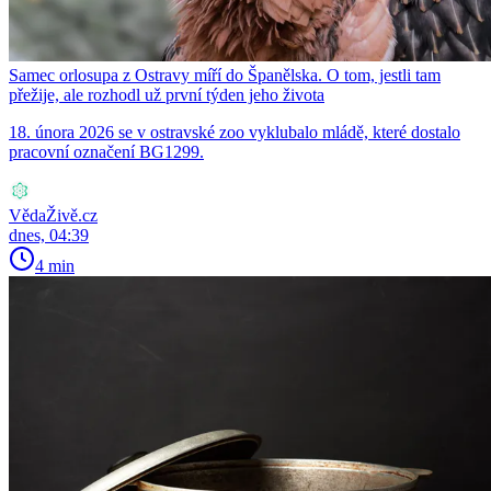
Samec orlosupa z Ostravy míří do Španělska. O tom, jestli tam
přežije, ale rozhodl už první týden jeho života
18. února 2026 se v ostravské zoo vyklubalo mládě, které dostalo
pracovní označení BG1299.
VědaŽivě.cz
dnes, 04:39
4 min