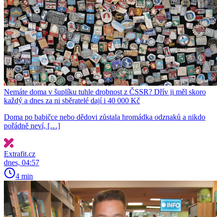
Nemáte doma v šuplíku tuhle drobnost z ČSSR? Dřív ji měl skoro
každý a dnes za ni sběratelé dají i 40 000 Kč
Doma po babičce nebo dědovi zůstala hromádka odznaků a nikdo
pořádně neví, […]
Extrafit.cz
dnes, 04:57
4 min