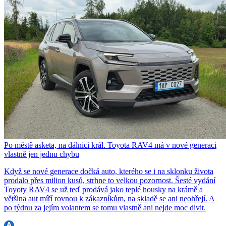
Po městě asketa, na dálnici král. Toyota RAV4 má v nové generaci
vlastně jen jednu chybu
Když se nové generace dočká auto, kterého se i na sklonku života
prodalo přes milion kusů, strhne to velkou pozornost. Šesté vydání
Toyoty RAV4 se už teď prodává jako teplé housky na krámě a
většina aut míří rovnou k zákazníkům, na skladě se ani neohřejí. A
po týdnu za jejím volantem se tomu vlastně ani nejde moc divit.