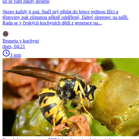
už se vám nikdy neslepí
Skoro každý ji zná. Stačí prý přidat do hrnce jedinou lžíci a
těstoviny pak zůstanou pěkně oddělené, žádný slepenec na talíři.
Rada se v českých kuchyních dědí z generace na...
Bruneta v kuchyni
dnes, 04:21
3 min