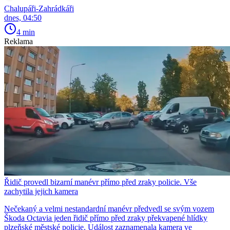
Chalupáři-Zahrádkáři
dnes, 04:50
4 min
Reklama
Řidič provedl bizarní manévr přímo před zraky policie. Vše
zachytila jejich kamera
Nečekaný a velmi nestandardní manévr předvedl se svým vozem
Škoda Octavia jeden řidič přímo před zraky překvapené hlídky
plzeňské městské policie. Událost zaznamenala kamera ve