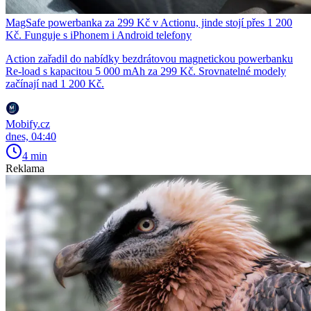
MagSafe powerbanka za 299 Kč v Actionu, jinde stojí přes 1 200
Kč. Funguje s iPhonem i Android telefony
Action zařadil do nabídky bezdrátovou magnetickou powerbanku
Re-load s kapacitou 5 000 mAh za 299 Kč. Srovnatelné modely
začínají nad 1 200 Kč.
Mobify.cz
dnes, 04:40
4 min
Reklama