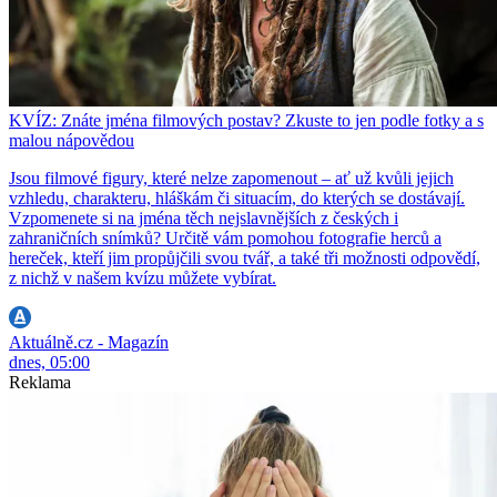
KVÍZ: Znáte jména filmových postav? Zkuste to jen podle fotky a s
malou nápovědou
Jsou filmové figury, které nelze zapomenout – ať už kvůli jejich
vzhledu, charakteru, hláškám či situacím, do kterých se dostávají.
Vzpomenete si na jména těch nejslavnějších z českých i
zahraničních snímků? Určitě vám pomohou fotografie herců a
hereček, kteří jim propůjčili svou tvář, a také tři možnosti odpovědí,
z nichž v našem kvízu můžete vybírat.
Aktuálně.cz - Magazín
dnes, 05:00
Reklama