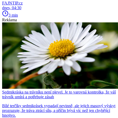
FAJNTIP.cz
dnes, 04:30
3 min
Reklama
Sedmikráska na trávníku není plevel. Je to varovná kontrolka, že váš
trávník umírá a potřebuje zásah
Bílé terčíky sedmikrásek vypadají nevinně, ale jejich masový výskyt
prozrazuje, že tráva ztrácí sílu, a příčin bývá víc než jen chybějící
hnojivo.