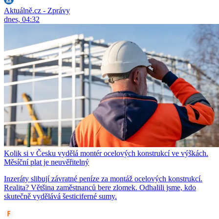
Aktuálně.cz - Zprávy
dnes, 04:32
Kolik si v Česku vydělá montér ocelových konstrukcí ve výškách.
Měsíční plat je neuvěřitelný
Inzeráty slibují závratné peníze za montáž ocelových konstrukcí.
Realita? Většina zaměstnanců bere zlomek. Odhalili jsme, kdo
skutečně vydělává šesticiferné sumy.