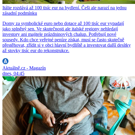
Itálie rozdává až 100 tisíc eur na bydlení. Češi ale narazí na jednu
zásadní podmínku
Domy za symbolické euro nebo dotace až 100 tisíc eur vypadají
jako splněný sen. Ve skutečnosti ale italské regiony nehledají
investory ani majitele prázdninových chalup. Potřebují nové
sousedy. Kdo chce veřejné peníze získat, musí se často skutečně
přestěhovat, zřídit si v obci hlavní bydliště a investovat další desítky
až stovky tisíc eur do rekonstrukce.
Aktuálně.cz - Magazín
dnes, 04:45