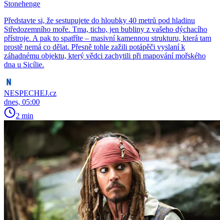
Stonehenge
Představte si, že sestupujete do hloubky 40 metrů pod hladinu
Středozemního moře. Tma, ticho, jen bubliny z vašeho dýchacího
přístroje. A pak to spatříte – masivní kamennou strukturu, která tam
prostě nemá co dělat. Přesně tohle zažili potápěči vyslaní k
záhadnému objektu, který vědci zachytili při mapování mořského
dna u Sicílie.
NESPECHEJ.cz
dnes, 05:00
2 min