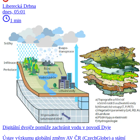
Liberecká Drbna
dnes, 05:01
1 min
Digitální dvojče pomůže zachránit vodu v povodí Dyje
Ústav výzkumu globální změny AV ČR (CzechGlobe) a státní