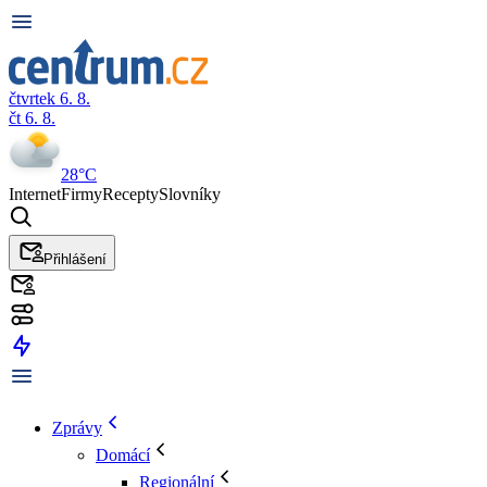
čtvrtek 6. 8.
čt 6. 8.
28°C
Internet
Firmy
Recepty
Slovníky
Přihlášení
Zprávy
Domácí
Regionální