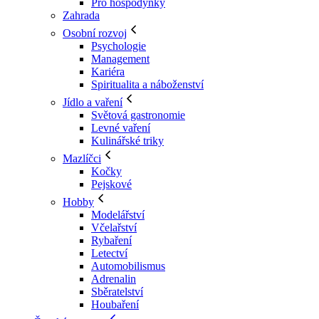
Pro hospodyňky
Zahrada
Osobní rozvoj
Psychologie
Management
Kariéra
Spiritualita a náboženství
Jídlo a vaření
Světová gastronomie
Levné vaření
Kulinářské triky
Mazlíčci
Kočky
Pejskové
Hobby
Modelářství
Včelařství
Rybaření
Letectví
Automobilismus
Adrenalin
Sběratelství
Houbaření