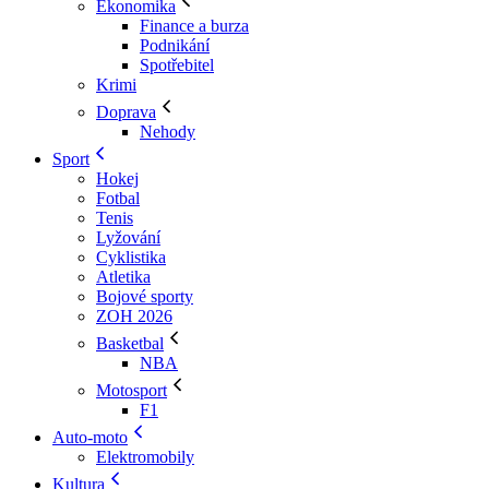
Ekonomika
Finance a burza
Podnikání
Spotřebitel
Krimi
Doprava
Nehody
Sport
Hokej
Fotbal
Tenis
Lyžování
Cyklistika
Atletika
Bojové sporty
ZOH 2026
Basketbal
NBA
Motosport
F1
Auto-moto
Elektromobily
Kultura