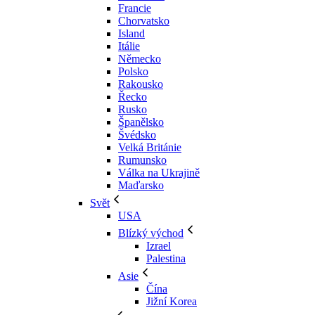
Francie
Chorvatsko
Island
Itálie
Německo
Polsko
Rakousko
Řecko
Rusko
Španělsko
Švédsko
Velká Británie
Rumunsko
Válka na Ukrajině
Maďarsko
Svět
USA
Blízký východ
Izrael
Palestina
Asie
Čína
Jižní Korea