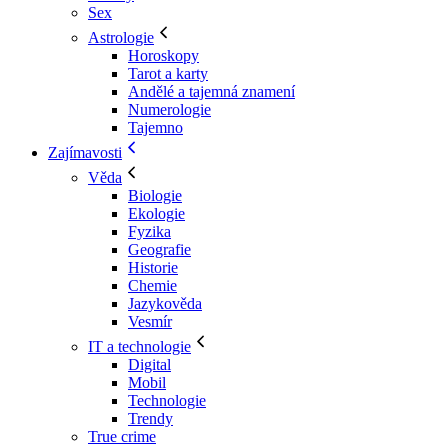
Sex
Astrologie
Horoskopy
Tarot a karty
Andělé a tajemná znamení
Numerologie
Tajemno
Zajímavosti
Věda
Biologie
Ekologie
Fyzika
Geografie
Historie
Chemie
Jazykověda
Vesmír
IT a technologie
Digital
Mobil
Technologie
Trendy
True crime