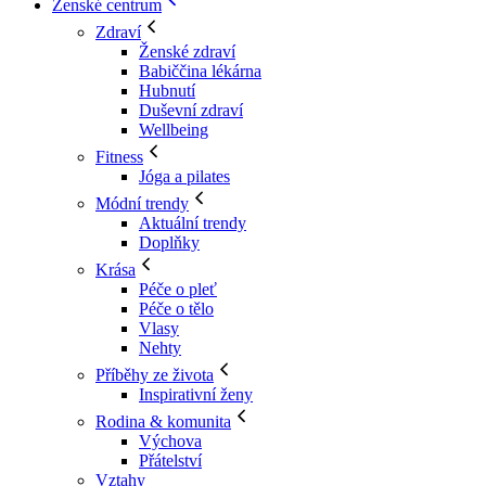
Ženské centrum
Zdraví
Ženské zdraví
Babiččina lékárna
Hubnutí
Duševní zdraví
Wellbeing
Fitness
Jóga a pilates
Módní trendy
Aktuální trendy
Doplňky
Krása
Péče o pleť
Péče o tělo
Vlasy
Nehty
Příběhy ze života
Inspirativní ženy
Rodina & komunita
Výchova
Přátelství
Vztahy