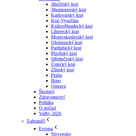
Jihočeský kraj
Jihomoravský kraj
Karlovarský kraj
Kraj Vysočina
Králověhradecký kraj
Liberecký kraj
Moravskoslezský kraj
Olomoucký kraj
Pardubický kraj
Plzeňský kraj
Středočeský kraj
Ústecký kraj
Zlínský kraj
Praha
Brno
Ostrava
Školství
Zdravotnictví
Politika
O počasí
Volby 2026
Zahraničí
Evropa
Slovensko