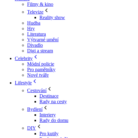
Filmy & kino
Televize
Reality show
Hudba
Hry
Literatura
Výtvarné umění
Divadlo
Digi a stream
Celebrity
Módní policie
Pro pamětníky
Nové tváře
Lifestyle
Cestování
Destinace
Rady na cesty
Bydlení
Interiery
Rady do domu
DIY
Pro kutily