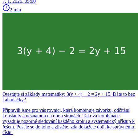
7. 1. 2026, 05:00
2 min
Otestujte si základy matematiky: 3(y + 4) − 2 = 2y + 15. Dáte to bez
kalkulačky?
Připravili jsme pro vás rovnici, která kombinuje závorku, odčítání
konstanty a neznámou na obou stranách. Taková kombinace
vyžaduje pozorné sledování každého kroku a systematický přístup k
řešení. Pusťte se do toho a zjistěte, zda dokážete dojít ke správnému
číslu.