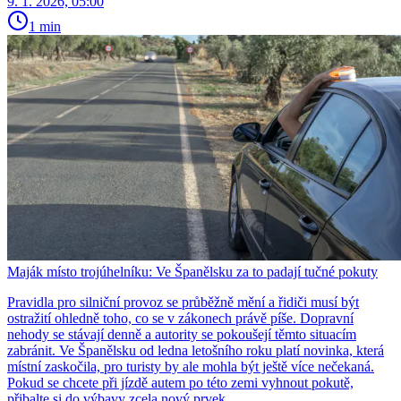
9. 1. 2026, 05:00
1 min
Maják místo trojúhelníku: Ve Španělsku za to padají tučné pokuty
Pravidla pro silniční provoz se průběžně mění a řidiči musí být
ostražití ohledně toho, co se v zákonech právě píše. Dopravní
nehody se stávají denně a autority se pokoušejí těmto situacím
zabránit. Ve Španělsku od ledna letošního roku platí novinka, která
místní zaskočila, pro turisty by ale mohla být ještě více nečekaná.
Pokud se chcete při jízdě autem po této zemi vyhnout pokutě,
přibalte si do výbavy zcela nový prvek.