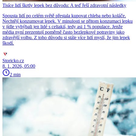
Tisíce lidí škrtly lepek bez důvodu: A teď řeší zdravotní následky
Spousta lidí po celém světě přestala kupovat chleba nebo koláče.
Nechtějí konzumovat lepek. V minulosti se přitom konzumaci lepku
v jídle vyhýbali jen lidé s celiakií, tedy asi 1 % populace. Jenže
média nyní prezentují poměrně často bezlepkové potraviny jako
zdravější volbu. Z toho důvodu si stále více lidí myslí, že jim lepek
škodí.
Storicko.cz
8. 1. 2026, 05:00
2 min