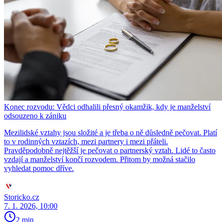
Konec rozvodu: Vědci odhalili přesný okamžik, kdy je manželství
odsouzeno k zániku
Mezilidské vztahy jsou složité a je třeba o ně důsledně pečovat. Platí
to v rodinných vztazích, mezi partnery i mezi přáteli.
Pravděpodobně nejtěžší je pečovat o partnerský vztah. Lidé to často
vzdají a manželství končí rozvodem. Přitom by možná stačilo
vyhledat pomoc dříve.
Storicko.cz
7. 1. 2026, 10:00
2 min