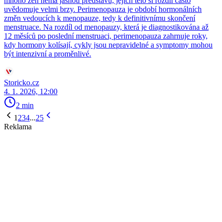
mnoho žen nemá jasnou představu, jejich tělo si rozdíl často
uvědomuje velmi brzy. Perimenopauza je období hormonálních
změn vedoucích k menopauze, tedy k definitivnímu skončení
menstruace. Na rozdíl od menopauzy, která je diagnostikována až
12 měsíců po poslední menstruaci, perimenopauza zahrnuje roky,
kdy hormony kolísají, cykly jsou nepravidelné a symptomy mohou
být intenzivní a proměnlivé.
Storicko.cz
4. 1. 2026, 12:00
2 min
1
2
3
4
...
25
Reklama