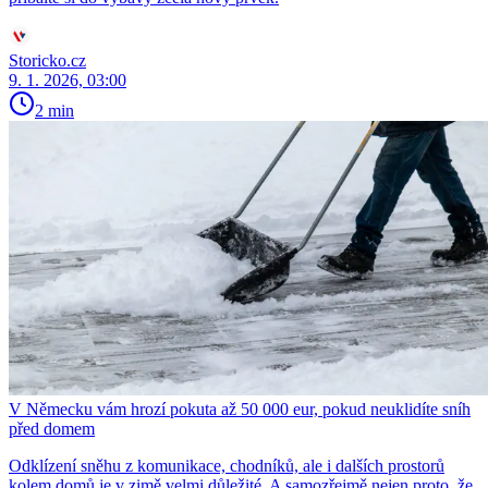
Storicko.cz
9. 1. 2026, 03:00
2 min
V Německu vám hrozí pokuta až 50 000 eur, pokud neuklidíte sníh
před domem
Odklízení sněhu z komunikace, chodníků, ale i dalších prostorů
kolem domů je v zimě velmi důležité. A samozřejmě nejen proto, že