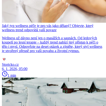
Jaký typ wellness péče je pro vás jako dělaný? Objevte, který
wellness trend odpovídá vaší povaze
Wellness už dávno není jen o masážích a saunách. Od ledových
koupelí po lesní terapie – každý trend nabízí jiný přístup k péči o
tělo i mysl. Odpovězte na deset otázek a zjistěte, který styl wellness
je stvořený přesně pro vaši povahu a životní rytmus.
Storicko.cz
6. 1. 2026, 05:00
1 min