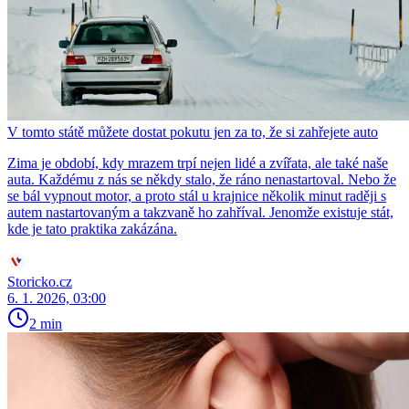
V tomto státě můžete dostat pokutu jen za to, že si zahřejete auto
Zima je období, kdy mrazem trpí nejen lidé a zvířata, ale také naše
auta. Každému z nás se někdy stalo, že ráno nenastartoval. Nebo že
se bál vypnout motor, a proto stál u krajnice několik minut raději s
autem nastartovaným a takzvaně ho zahříval. Jenomže existuje stát,
kde je tato praktika zakázána.
Storicko.cz
6. 1. 2026, 03:00
2 min