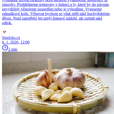
zásuvky. Prohlédneme potraviny v lednici a ty, které by do návratu
nevydržely věnujeme sousedům nebo je vyhodíme. Vyneseme
odpadkové koše. Věnovat bychom se však měli také kuchyňskému
dřezu. Není zapotřebí jen umýt špinavé nádobí, ale zajistit také
odtok.
Storicko.cz
6. 1. 2026, 12:00
2 min