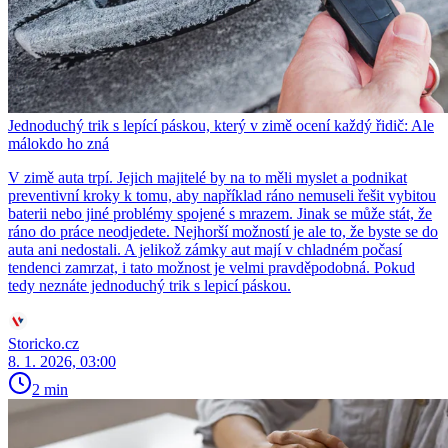
Jednoduchý trik s lepící páskou, který v zimě ocení každý řidič: Ale
málokdo ho zná
V zimě auta trpí. Jejich majitelé by na to měli myslet a podnikat
preventivní kroky k tomu, aby například ráno nemuseli řešit vybitou
baterii nebo jiné problémy spojené s mrazem. Jinak se může stát, že
ráno do práce neodjedete. Nejhorší možností je ale to, že byste se do
auta ani nedostali. A jelikož zámky aut mají v chladném počasí
tendenci zamrzat, i tato možnost je velmi pravděpodobná. Pokud
tedy neznáte jednoduchý trik s lepicí páskou.
Storicko.cz
8. 1. 2026, 03:00
2 min