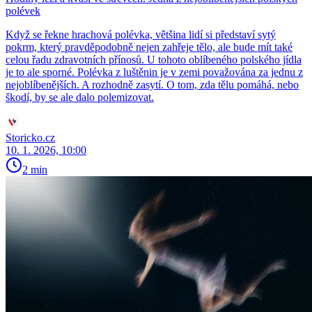
polévek
Když se řekne hrachová polévka, většina lidí si představí sytý
pokrm, který pravděpodobně nejen zahřeje tělo, ale bude mít také
celou řadu zdravotních přínosů. U tohoto oblíbeného polského jídla
je to ale sporné. Polévka z luštěnin je v zemi považována za jednu z
nejoblíbenějších. A rozhodně zasytí. O tom, zda tělu pomáhá, nebo
škodí, by se ale dalo polemizovat.
Storicko.cz
10. 1. 2026, 10:00
2 min