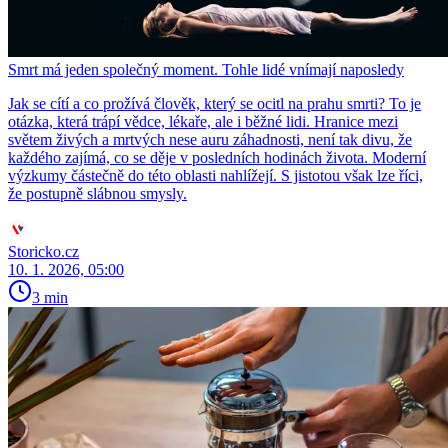
Smrt má jeden společný moment. Tohle lidé vnímají naposledy
Jak se cítí a co prožívá člověk, který se ocitl na prahu smrti? To je
otázka, která trápí vědce, lékaře, ale i běžné lidi. Hranice mezi
světem živých a mrtvých nese auru záhadnosti, není tak divu, že
každého zajímá, co se děje v posledních hodinách života. Moderní
výzkumy částečně do této oblasti nahlížejí. S jistotou však lze říci,
že postupně slábnou smysly.
Storicko.cz
10. 1. 2026, 05:00
3 min