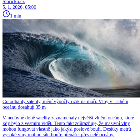
Storicko.cz
5. 1. 2026, 05:00
1 min
Co odhalily satelity, mění výpočty rizik na moři: Vlny v Tichém
oceánu dosahují 35 m
V nedávné době satelity zaznamenaly největší vlnění oceánu, které
kdy bylo z vesmíru vidět. Tento fakt zdůrazňuje, že masivní vlny
mohou fungovat vlastně jako jakýsi poslové bouří. Desítky metrů
vysoké vlny mohou sílu bouře přenášet přes celé oceány.