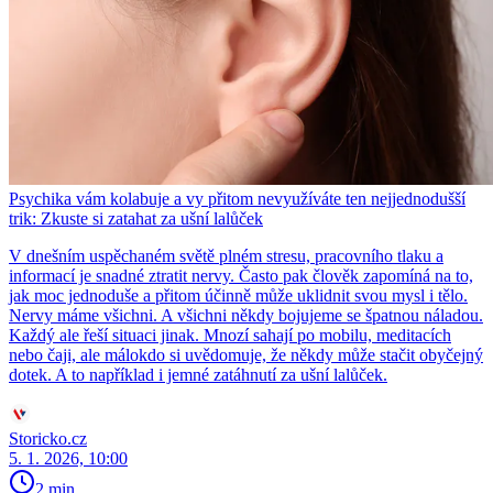
Psychika vám kolabuje a vy přitom nevyužíváte ten nejjednodušší
trik: Zkuste si zatahat za ušní lalůček
V dnešním uspěchaném světě plném stresu, pracovního tlaku a
informací je snadné ztratit nervy. Často pak člověk zapomíná na to,
jak moc jednoduše a přitom účinně může uklidnit svou mysl i tělo.
Nervy máme všichni. A všichni někdy bojujeme se špatnou náladou.
Každý ale řeší situaci jinak. Mnozí sahají po mobilu, meditacích
nebo čaji, ale málokdo si uvědomuje, že někdy může stačit obyčejný
dotek. A to například i jemné zatáhnutí za ušní lalůček.
Storicko.cz
5. 1. 2026, 10:00
2 min