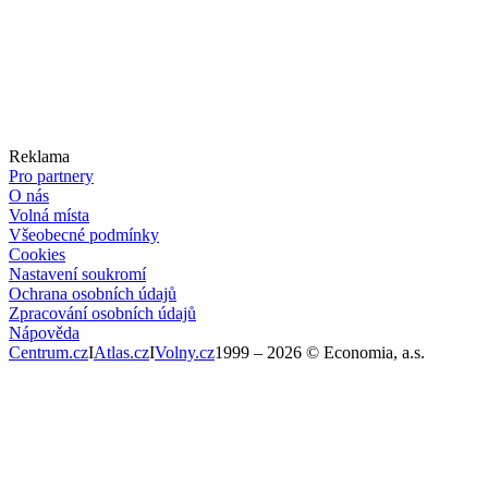
Reklama
Pro partnery
O nás
Volná místa
Všeobecné podmínky
Cookies
Nastavení soukromí
Ochrana osobních údajů
Zpracování osobních údajů
Nápověda
Centrum.cz
I
Atlas.cz
I
Volny.cz
1999 –
2026
© Economia, a.s.