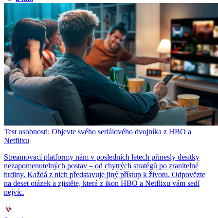
Test osobnosti: Objevte svého seriálového dvojníka z HBO a
Netflixu
Streamovací platformy nám v posledních letech přinesly desítky
nezapomenutelných postav – od chytrých stratégů po zranitelné
hrdiny. Každá z nich představuje jiný přístup k životu. Odpovězte
na deset otázek a zjistěte, která z ikon HBO a Netflixu vám sedí
nejvíc.