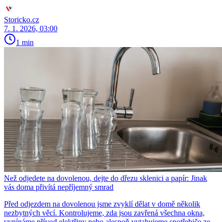
Storicko.cz
7. 1. 2026, 03:00
1 min
Než odjedete na dovolenou, dejte do dřezu sklenici a papír: Jinak
vás doma přivítá nepříjemný smrad
Před odjezdem na dovolenou jsme zvyklí dělat v domě několik
nezbytných věcí. Kontrolujeme, zda jsou zavřená všechna okna,
vypínáme přívod elektřiny nebo alespoň vytahujeme spotřebiče ze