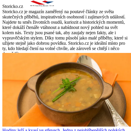
Storicko.cz
Storicko.cz je magazín zaměřený na poutavé články ze světa
skutečných příběhů, inspirativních osobností i zajímavých událostí.
Najdete tu směs životních osudů, kuriozit a historických momentů,
které dokáží čtenáře vtáhnout a nabídnout nový pohled na svět
kolem nás. Texty jsou psané tak, aby zaujaly nejen fakty, ale i
vypravěčským stylem. Díky tomu působí jako malé příběhy, které si
užijete stejně jako dobrou povídku. Storicko.cz je ideální místo pro
ty, kdo hledají čtení na volné chvíle, ale zároveň se chtějí i něco
dozvědět.
Hodiny leží a kvasí ve střevech. Jedna z nejoblíbenějších polských