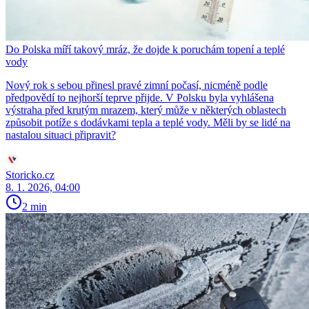
Do Polska míří takový mráz, že dojde k poruchám topení a teplé
vody
Nový rok s sebou přinesl pravé zimní počasí, nicméně podle
předpovědí to nejhorší teprve přijde. V Polsku byla vyhlášena
výstraha před krutým mrazem, který může v některých oblastech
způsobit potíže s dodávkami tepla a teplé vody. Měli by se lidé na
nastalou situaci připravit?
Storicko.cz
8. 1. 2026, 04:00
2 min