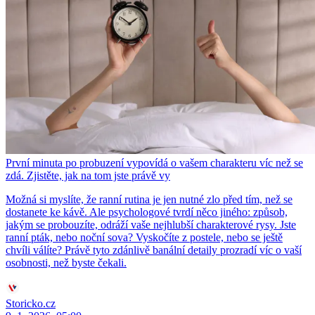
První minuta po probuzení vypovídá o vašem charakteru víc než se
zdá. Zjistěte, jak na tom jste právě vy
Možná si myslíte, že ranní rutina je jen nutné zlo před tím, než se
dostanete ke kávě. Ale psychologové tvrdí něco jiného: způsob,
jakým se probouzíte, odráží vaše nejhlubší charakterové rysy. Jste
ranní pták, nebo noční sova? Vyskočíte z postele, nebo se ještě
chvíli válíte? Právě tyto zdánlivě banální detaily prozradí víc o vaší
osobnosti, než byste čekali.
Storicko.cz