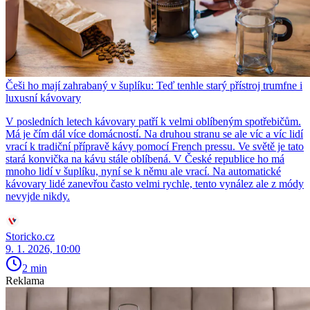
Češi ho mají zahrabaný v šuplíku: Teď tenhle starý přístroj trumfne i
luxusní kávovary
V posledních letech kávovary patří k velmi oblíbeným spotřebičům.
Má je čím dál více domácností. Na druhou stranu se ale víc a víc lidí
vrací k tradiční přípravě kávy pomocí French pressu. Ve světě je tato
stará konvička na kávu stále oblíbená. V České republice ho má
mnoho lidí v šuplíku, nyní se k němu ale vrací. Na automatické
kávovary lidé zanevřou často velmi rychle, tento vynález ale z módy
nevyjde nikdy.
Storicko.cz
9. 1. 2026, 10:00
2 min
Reklama