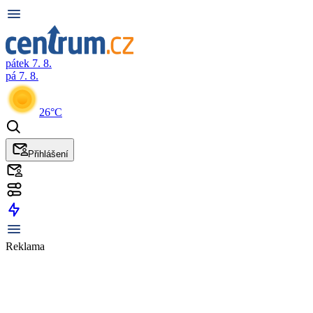
pátek 7. 8.
pá 7. 8.
26°C
Přihlášení
Reklama