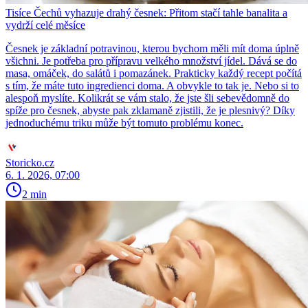
Tisíce Čechů vyhazuje drahý česnek: Přitom stačí tahle banalita a
vydrží celé měsíce
Česnek je základní potravinou, kterou bychom měli mít doma úplně
všichni. Je potřeba pro přípravu velkého množství jídel. Dává se do
masa, omáček, do salátů i pomazánek. Prakticky každý recept počítá
s tím, že máte tuto ingredienci doma. A obvykle to tak je. Nebo si to
alespoň myslíte. Kolikrát se vám stalo, že jste šli sebevědomně do
spíže pro česnek, abyste pak zklamaně zjistili, že je plesnivý? Díky
jednoduchému triku může být tomuto problému konec.
Storicko.cz
6. 1. 2026, 07:00
2 min