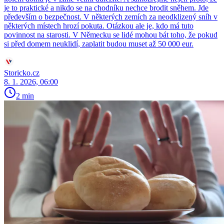
je to praktické a nikdo se na chodníku nechce brodit sněhem. Jde
především o bezpečnost. V některých zemích za neodklizený sníh v
některých místech hrozí pokuta. Otázkou ale je, kdo má tuto
povinnost na starosti. V Německu se lidé mohou bát toho, že pokud
si před domem neuklidí, zaplatit budou muset až 50 000 eur.
Storicko.cz
8. 1. 2026, 06:00
2 min