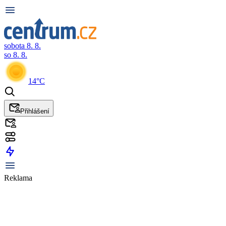
sobota 8. 8.
so 8. 8.
14°C
Přihlášení
Reklama