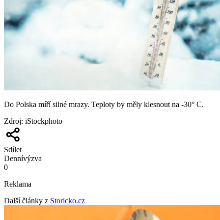
Do Polska míří silné mrazy. Teploty by měly klesnout na -30° C.
Zdroj
:
iStockphoto
Sdílet
Denní
výzva
0
Reklama
Další články z
Storicko.cz