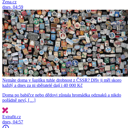
Žena.cz
dnes, 04:59
Nemáte doma v šuplíku tuhle drobnost z ČSSR? Dřív ji měl skoro
každý a dnes za ni sběratelé dají i 40 000 Kč
Doma po babičce nebo dědovi zůstala hromádka odznaků a nikdo
pořádně neví, […]
Extrafit.cz
dnes, 04:57