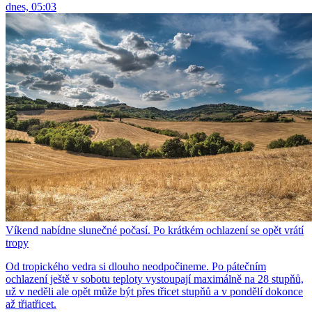
dnes, 05:03
Víkend nabídne slunečné počasí. Po krátkém ochlazení se opět vrátí
tropy
Od tropického vedra si dlouho neodpočineme. Po pátečním
ochlazení ještě v sobotu teploty vystoupají maximálně na 28 stupňů,
už v neděli ale opět může být přes třicet stupňů a v pondělí dokonce
až třiatřicet.