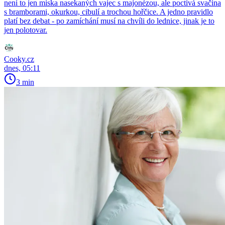
není to jen miska nasekaných vajec s majonézou, ale poctivá svačina
s bramborami, okurkou, cibulí a trochou hořčice. A jedno pravidlo
platí bez debat - po zamíchání musí na chvíli do lednice, jinak je to
jen polotovar.
Cooky.cz
dnes, 05:11
3 min