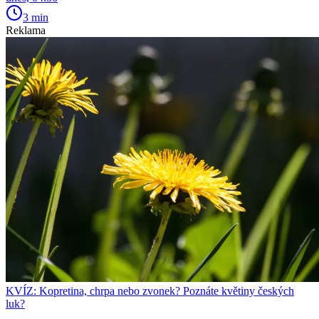
3 min
Reklama
KVÍZ: Kopretina, chrpa nebo zvonek? Poznáte květiny českých
luk?