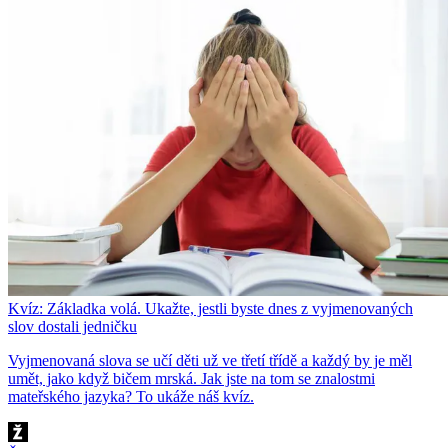
Kvíz: Základka volá. Ukažte, jestli byste dnes z vyjmenovaných
slov dostali jedničku
Vyjmenovaná slova se učí děti už ve třetí třídě a každý by je měl
umět, jako když bičem mrská. Jak jste na tom se znalostmi
mateřského jazyka? To ukáže náš kvíz.