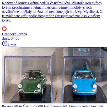
Rozkvetlé louky zkrátka patří k českému létu. Přestože kolem řady
květin procházíme v letních měsících denně, mnohdy si jich
nevšímáme a někdy možná ani neznáme jejich názvy. Myslíte si, že
je zvládnete určit podle fotografie? Otestujte své znalosti v našem
kvízu.
Hradecká Drbna
dnes, 04:55
1 min
Po roce 89 to Češi vyhodili jako harampádí. Dnes za jeden kus lidé