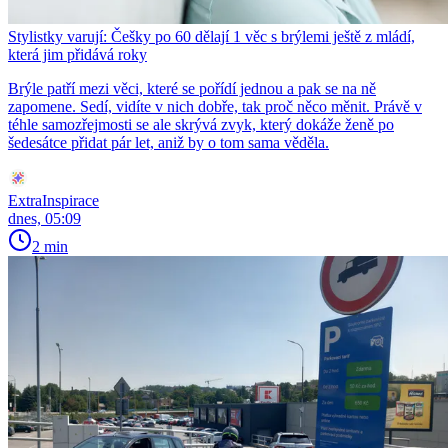
Stylistky varují: Češky po 60 dělají 1 věc s brýlemi ještě z mládí,
která jim přidává roky
Brýle patří mezi věci, které se pořídí jednou a pak se na ně
zapomene. Sedí, vidíte v nich dobře, tak proč něco měnit. Právě v
téhle samozřejmosti se ale skrývá zvyk, který dokáže ženě po
šedesátce přidat pár let, aniž by o tom sama věděla.
ExtraInspirace
dnes, 05:09
2 min