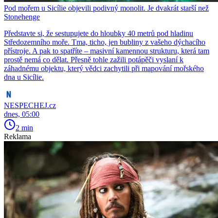
Pod mořem u Sicílie objevili podivný monolit. Je dvakrát starší než
Stonehenge
Představte si, že sestupujete do hloubky 40 metrů pod hladinu
Středozemního moře. Tma, ticho, jen bubliny z vašeho dýchacího
přístroje. A pak to spatříte – masivní kamennou strukturu, která tam
prostě nemá co dělat. Přesně tohle zažili potápěči vyslaní k
záhadnému objektu, který vědci zachytili při mapování mořského
dna u Sicílie.
NESPECHEJ.cz
dnes, 05:00
2 min
Reklama