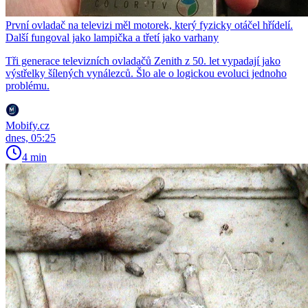
První ovladač na televizi měl motorek, který fyzicky otáčel hřídelí.
Další fungoval jako lampička a třetí jako varhany
Tři generace televizních ovladačů Zenith z 50. let vypadají jako
výstřelky šílených vynálezců. Šlo ale o logickou evoluci jednoho
problému.
Mobify.cz
dnes, 05:25
4 min