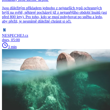
Jsou důležitým příkladem jednoho z nejstarších typů ochranných
brýlí na světě, některé pocházejí již z nejranějšího období Inuitů (asi
před 800 lety). Pro toho, kdo se musí pohybovat po sněhu a ledu,
aby přežil, je nesmírně důležité chránit si oči.
NESPECHEJ.cz
dnes, 05:00
3 min