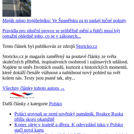
Maják místo trojúhelníku: Ve Španělsku za to padají tučné pokuty
Pravidla pro silniční provoz se průběžně mění a řidiči musí být
ostražití ohledně toho, co se v zákonech...
Tento článek byl publikován ze zdrojů
Storicko.cz
Storicko.cz je magazín zaměřený na poutavé články ze světa
skutečných příběhů, inspirativních osobností i zajímavých událostí.
Najdete tu směs životních osudů, kuriozit a historických momentů,
které dokáží čtenáře vtáhnout a nabídnout nový pohled na svět
kolem nás. Texty jsou psané tak, aby...
Všechny články tohoto autora →
Další články z kategorie
Polsko
Poláci srovnali se zemí sovětský památník. Reakce Ruska
přišla skoro okamžitě
Konec oleje v toaletě a dřezu. K odevzdání tuku v Polsku
stačí nová karta