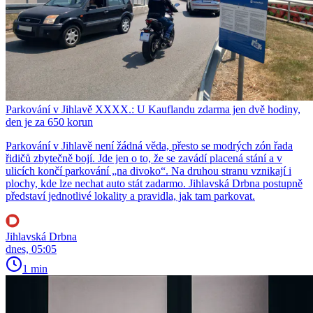
Parkování v Jihlavě XXXX.: U Kauflandu zdarma jen dvě hodiny,
den je za 650 korun
Parkování v Jihlavě není žádná věda, přesto se modrých zón řada
řidičů zbytečně bojí. Jde jen o to, že se zavádí placená stání a v
ulicích končí parkování „na divoko“. Na druhou stranu vznikají i
plochy, kde lze nechat auto stát zadarmo. Jihlavská Drbna postupně
představí jednotlivé lokality a pravidla, jak tam parkovat.
Jihlavská Drbna
dnes, 05:05
1 min