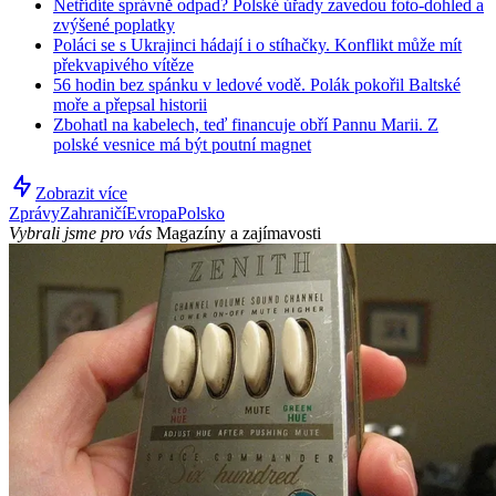
Netřídíte správně odpad? Polské úřady zavedou foto-dohled a
zvýšené poplatky
Poláci se s Ukrajinci hádají i o stíhačky. Konflikt může mít
překvapivého vítěze
56 hodin bez spánku v ledové vodě. Polák pokořil Baltské
moře a přepsal historii
Zbohatl na kabelech, teď financuje obří Pannu Marii. Z
polské vesnice má být poutní magnet
Zobrazit více
Zprávy
Zahraničí
Evropa
Polsko
Vybrali jsme pro vás
Magazíny a zajímavosti