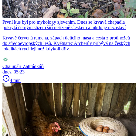
První kus byl pro mykology zjevením. Dnes se krvavá chapadla
pokrytá černým slizem šíří neřízeně Českem a nikdo je nezastaví
Krvavě červená ramena, zápach tlejícího masa a cesta z protinožců
do středoevropských lesů. Květnatec Archerův přibývá na českých
lokalitách rychleji než kdykoli dřív.
Chalupáři-Zahrádkáři
dnes, 05:23
4 min