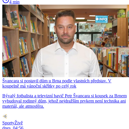
4 min
Švancara si postavil dům u Brna podle vlastních představ. V
koupelně má vánoční skřítky po celý rok
Bývalý fotbalista a televizní bavič Petr Švancara si kousek za Brnem
vybudoval rodinný dům, jehož nejdražším prvkem není technika ani
materiál, ale atmosféra.
SportyŽivě
dnes, 04:56