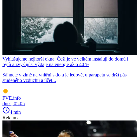
Vyhlašujeme nejhorší okna. Češi je ve velkém instalují do domů i
bytů a zvyšují si výdaje na energie až o 40 %
Sáhnete v zimě na vnitřní sklo a je ledové, u parapetu se drží pás
studeného vzduchu a účet...
FVE.info
dnes, 05:05
4 min
Reklama