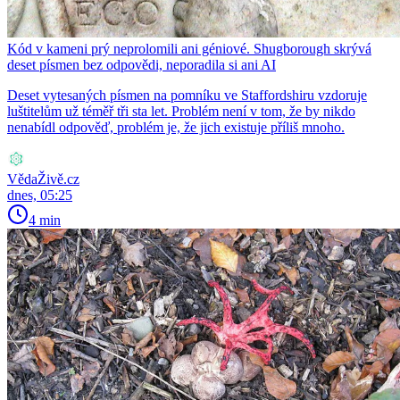
Kód v kameni prý neprolomili ani géniové. Shugborough skrývá
deset písmen bez odpovědi, neporadila si ani AI
Deset vytesaných písmen na pomníku ve Staffordshiru vzdoruje
luštitelům už téměř tři sta let. Problém není v tom, že by nikdo
nenabídl odpověď, problém je, že jich existuje příliš mnoho.
VědaŽivě.cz
dnes, 05:25
4 min