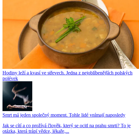
Hodiny leží a kvasí ve střevech. Jedna z nejoblíbenějších polských
polévek
Smrt má jeden společný moment. Tohle lidé vnímají naposledy
Jak se cítí a co prožívá člověk, který se ocitl na prahu smrti? To je
otázka, která trápí vědce, lékaře,...