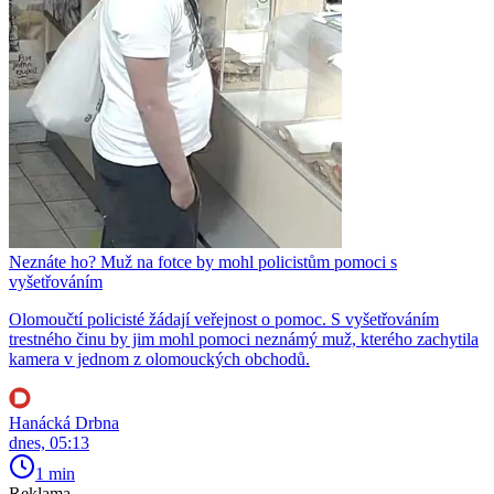
Neznáte ho? Muž na fotce by mohl policistům pomoci s
vyšetřováním
Olomoučtí policisté žádají veřejnost o pomoc. S vyšetřováním
trestného činu by jim mohl pomoci neznámý muž, kterého zachytila
kamera v jednom z olomouckých obchodů.
Hanácká Drbna
dnes, 05:13
1 min
Reklama