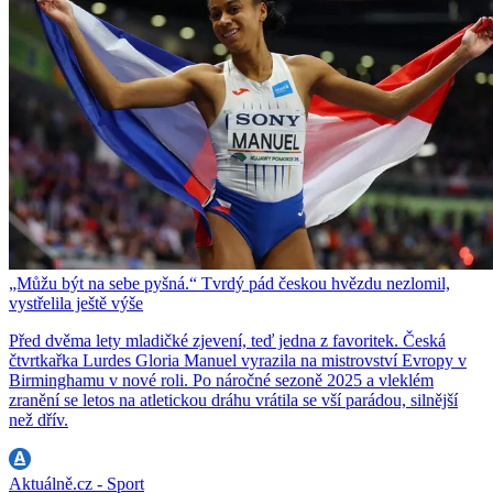
„Můžu být na sebe pyšná.“ Tvrdý pád českou hvězdu nezlomil,
vystřelila ještě výše
Před dvěma lety mladičké zjevení, teď jedna z favoritek. Česká
čtvrtkařka Lurdes Gloria Manuel vyrazila na mistrovství Evropy v
Birminghamu v nové roli. Po náročné sezoně 2025 a vleklém
zranění se letos na atletickou dráhu vrátila se vší parádou, silnější
než dřív.
Aktuálně.cz - Sport