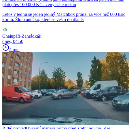
platí přes 100 000 Kč a ceny stále rostou
Letos v lednu se jeden jediný Matchbox prodal za více než 600 tisíc
korun. Šlo o autíčko, které se vešlo do dlaně.
Chalupáři-Zahrádkáři
dnes, 04:50
4 min
Řidič provedl bizarní manévr přímo před zraky policie. Vše