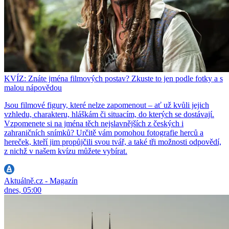
KVÍZ: Znáte jména filmových postav? Zkuste to jen podle fotky a s
malou nápovědou
Jsou filmové figury, které nelze zapomenout – ať už kvůli jejich
vzhledu, charakteru, hláškám či situacím, do kterých se dostávají.
Vzpomenete si na jména těch nejslavnějších z českých i
zahraničních snímků? Určitě vám pomohou fotografie herců a
hereček, kteří jim propůjčili svou tvář, a také tři možnosti odpovědí,
z nichž v našem kvízu můžete vybírat.
Aktuálně.cz - Magazín
dnes, 05:00