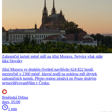
Zahraniční turisté méně míří na jižní Moravu. Nejvíce však stále
láká Slováky
Jižní Moravu ve druhém čtvrtletí navštívilo 624 822 hostů,
meziročně o 2300 méně, hlavní podíl na poklesu měl úbytek
zahraničních turistů. Přesto region zůstává po Praze druhým
nejnavštěvovanějším v Česku.
Brněnská Drbna
dnes, 05:00
1 min