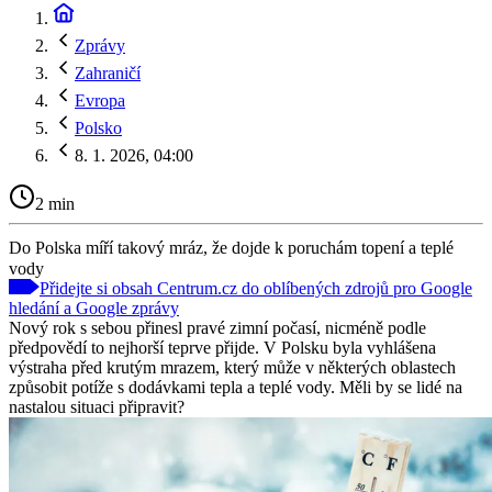
Zprávy
Zahraničí
Evropa
Polsko
8. 1. 2026, 04:00
2 min
Do Polska míří takový mráz, že dojde k poruchám topení a teplé
vody
Přidejte si obsah Centrum.cz do oblíbených zdrojů pro Google
hledání a Google zprávy
Nový rok s sebou přinesl pravé zimní počasí, nicméně podle
předpovědí to nejhorší teprve přijde. V Polsku byla vyhlášena
výstraha před krutým mrazem, který může v některých oblastech
způsobit potíže s dodávkami tepla a teplé vody. Měli by se lidé na
nastalou situaci připravit?