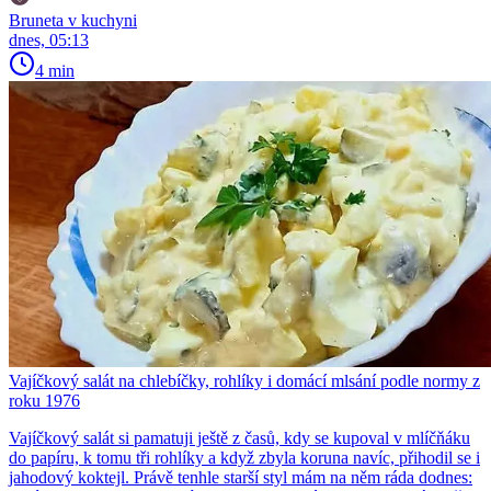
Bruneta v kuchyni
dnes, 05:13
4 min
Vajíčkový salát na chlebíčky, rohlíky i domácí mlsání podle normy z
roku 1976
Vajíčkový salát si pamatuji ještě z časů, kdy se kupoval v mlíčňáku
do papíru, k tomu tři rohlíky a když zbyla koruna navíc, přihodil se i
jahodový koktejl. Právě tenhle starší styl mám na něm ráda dodnes: