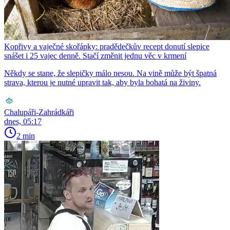
Kopřivy a vaječné skořápky: pradědečkův recept donutí slepice
snášet i 25 vajec denně. Stačí změnit jednu věc v krmení
Někdy se stane, že slepičky málo nesou. Na vině může být špatná
strava, kterou je nutné upravit tak, aby byla bohatá na živiny.
Chalupáři-Zahrádkáři
dnes, 05:17
2 min