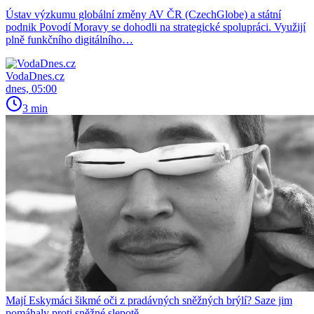
Ústav výzkumu globální změny AV ČR (CzechGlobe) a státní
podnik Povodí Moravy se dohodli na strategické spolupráci. Využijí
plně funkčního digitálního…
VodaDnes.cz
dnes, 05:00
3 min
Mají Eskymáci šikmé oči z pradávných sněžných brýlí? Saze jim
pomáhaly proti sněžné slepotě