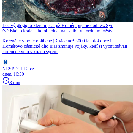
Léčivý glögg, o kterém psal již Homér, pijeme dodnes: Syn
švédského krále si ho objednal na svatbu rekordní množství
Kořeněné víno je oblíbené již více než 3000 let, dokonce i
Homérovo básnické dílo Ilias zmiňuje vojáky, kteří si vychutnávali
kořeněné víno s kozím sýrem.
NESPECHEJ.cz
dnes, 16:30
3 min