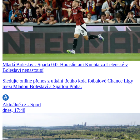
Mladá Boleslav - Sparta 0:0. Haraslín ani Kuchta za Letenské v
Boleslavi nenastoupí
Sledujte online přenos z utkání třetího kola fotbalové Chance Ligy
mezi Mladou Boleslaví a Spartou Praha.
Aktuálně.cz - Sport
dnes, 17:48