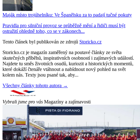
Maják místo trojúhelníku: Ve Španělsku za to padají tučné pokuty
Pravidla pro silniční provoz se průběžně mění a řidiči musí být
ostražití ohledně toho, co se v zákonech...
Tento článek byl publikován ze zdrojů
Storicko.cz
Storicko.cz je magazín zaměřený na poutavé články ze světa
skutečných příběhů, inspirativních osobností i zajímavých událostí.
Najdete tu směs životních osudů, kuriozit a historických momentů,
které dokáží čtenáře vtáhnout a nabídnout nový pohled na svět
kolem nás. Texty jsou psané tak, aby...
Všechny články tohoto autora →
Vybrali jsme pro vás
Magazíny a zajímavosti