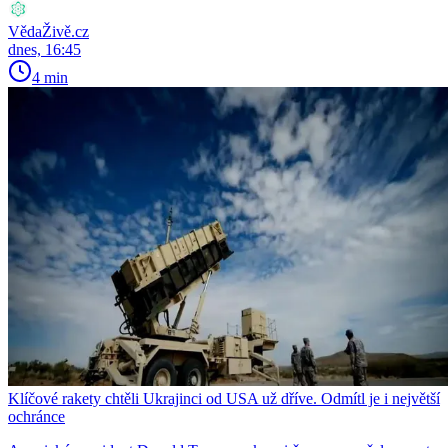
VědaŽivě.cz
dnes, 16:45
4 min
Klíčové rakety chtěli Ukrajinci od USA už dříve. Odmítl je i největší
ochránce