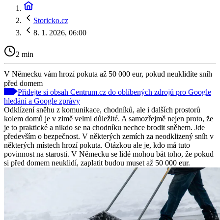
Storicko.cz
8. 1. 2026, 06:00
2 min
V Německu vám hrozí pokuta až 50 000 eur, pokud neuklidíte sníh
před domem
Přidejte si obsah Centrum.cz do oblíbených zdrojů pro Google
hledání a Google zprávy
Odklízení sněhu z komunikace, chodníků, ale i dalších prostorů
kolem domů je v zimě velmi důležité. A samozřejmě nejen proto, že
je to praktické a nikdo se na chodníku nechce brodit sněhem. Jde
především o bezpečnost. V některých zemích za neodklizený sníh v
některých místech hrozí pokuta. Otázkou ale je, kdo má tuto
povinnost na starosti. V Německu se lidé mohou bát toho, že pokud
si před domem neuklidí, zaplatit budou muset až 50 000 eur.