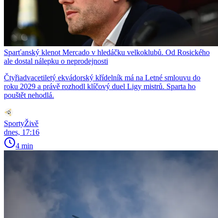
Sparťanský klenot Mercado v hledáčku velkoklubů. Od Rosického
ale dostal nálepku o neprodejnosti
Čtyřiadvacetiletý ekvádorský křídelník má na Letné smlouvu do
roku 2029 a právě rozhodl klíčový duel Ligy mistrů. Sparta ho
pouštět nehodlá.
SportyŽivě
dnes, 17:16
4 min