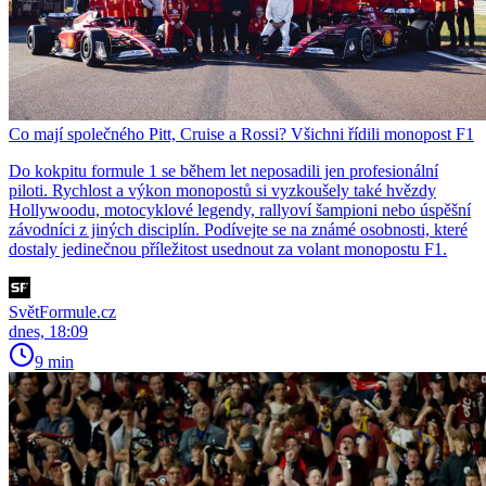
Co mají společného Pitt, Cruise a Rossi? Všichni řídili monopost F1
Do kokpitu formule 1 se během let neposadili jen profesionální
piloti. Rychlost a výkon monopostů si vyzkoušely také hvězdy
Hollywoodu, motocyklové legendy, rallyoví šampioni nebo úspěšní
závodníci z jiných disciplín. Podívejte se na známé osobnosti, které
dostaly jedinečnou příležitost usednout za volant monopostu F1.
SvětFormule.cz
dnes, 18:09
9 min