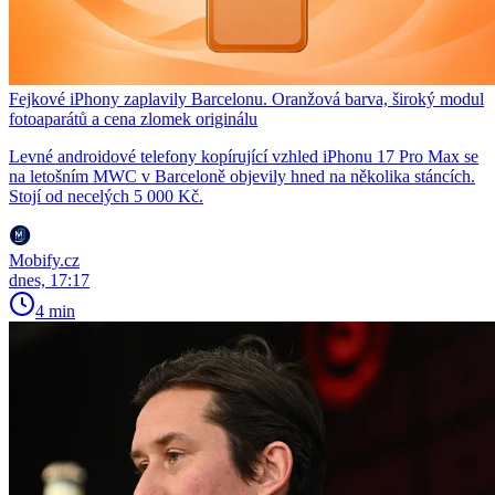
Fejkové iPhony zaplavily Barcelonu. Oranžová barva, široký modul
fotoaparátů a cena zlomek originálu
Levné androidové telefony kopírující vzhled iPhonu 17 Pro Max se
na letošním MWC v Barceloně objevily hned na několika stáncích.
Stojí od necelých 5 000 Kč.
Mobify.cz
dnes, 17:17
4 min