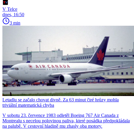
V Telce
dnes, 16:50
3 min
Letadlu se začalo chovat divně. Za 63 minut čiré hrůzy mohla
triviální matematická chyba
V sobotu 23. července 1983 odletěl Boeing 767 Air Canada z
Montrealu s necelou polovinou paliva, které posádka předpokládala
na palubě. V cestovní hladině mu zhasly oba motory.