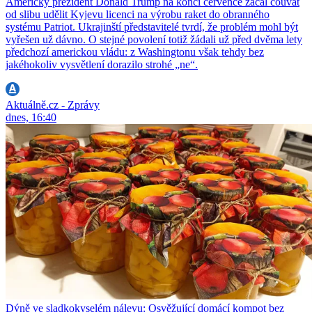
Americký prezident Donald Trump na konci července začal couvat
od slibu udělit Kyjevu licenci na výrobu raket do obranného
systému Patriot. Ukrajinští představitelé tvrdí, že problém mohl být
vyřešen už dávno. O stejné povolení totiž žádali už před dvěma lety
předchozí americkou vládu: z Washingtonu však tehdy bez
jakéhokoliv vysvětlení dorazilo strohé „ne“.
Aktuálně.cz - Zprávy
dnes, 16:40
Dýně ve sladkokyselém nálevu: Osvěžující domácí kompot bez