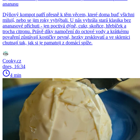
ananasu
Dýňový kompot patří přesně k těm věcem, které doma buď všichni
milují, nebo se jim roky vyhýbali. U nás vyhrála stará klasika bez
ananasové příchuti - jen poctivá dýně, cukr, skořice, hřebíček a
trocha citronu. Právě díky namočení do octové vody a krátkému
povaření zůstávají kostičky pevné, hezky zesklovatí a ve sklenici
chutnají tak, jak si je pamatuji z domácí spíže.
Cooky.cz
dnes, 16:34
4 min