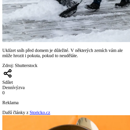
Uklízet sníh před domem je důležité. V některých zemích vám ale
může hrozit i pokuta, pokud to neuděláte.
Zdroj
:
Shutterstock
Sdílet
Denní
výzva
0
Reklama
Další články z
Storicko.cz