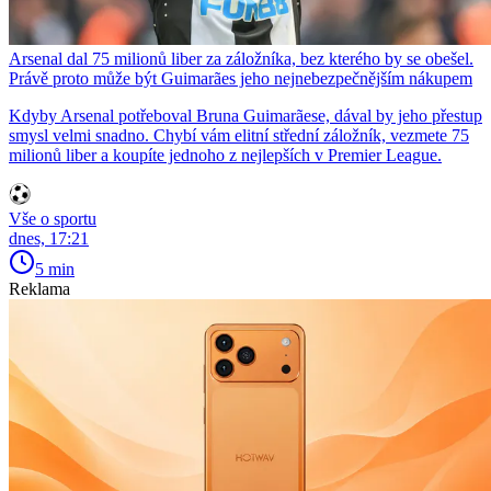
Arsenal dal 75 milionů liber za záložníka, bez kterého by se obešel.
Právě proto může být Guimarães jeho nejnebezpečnějším nákupem
Kdyby Arsenal potřeboval Bruna Guimarãese, dával by jeho přestup
smysl velmi snadno. Chybí vám elitní střední záložník, vezmete 75
milionů liber a koupíte jednoho z nejlepších v Premier League.
Vše o sportu
dnes, 17:21
5 min
Reklama