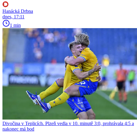
Hanácká Drbna
dnes, 17:11
1 min
Divočina v Teplicích. Plzeň vedla v 10. minutě 3:0, prohrávala 4:5 a
nakonec má bod