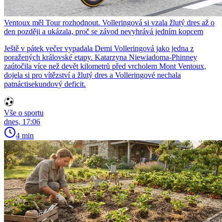
Ventoux měl Tour rozhodnout. Volleringová si vzala žlutý dres až o
den později a ukázala, proč se závod nevyhrává jedním kopcem
Ještě v pátek večer vypadala Demi Volleringová jako jedna z
poražených královské etapy. Katarzyna Niewiadoma-Phinney
zaútočila více než devět kilometrů před vrcholem Mont Ventoux,
dojela si pro vítězství a žlutý dres a Volleringové nechala
patnáctisekundový deficit.
Vše o sportu
dnes, 17:06
4 min