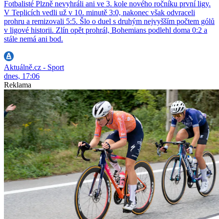
Fotbalisté Plzně nevyhráli ani ve 3. kole nového ročníku první ligy.
V Teplicích vedli už v 10. minutě 3:0, nakonec však odvraceli
prohru a remizovali 5:5. Šlo o duel s druhým nejvyšším počtem gólů
v ligové historii. Zlín opět prohrál, Bohemians podlehl doma 0:2 a
stále nemá ani bod.
Aktuálně.cz - Sport
dnes, 17:06
Reklama