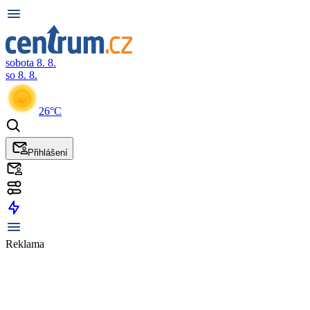
sobota 8. 8.
so 8. 8.
26°C
Přihlášení
Reklama