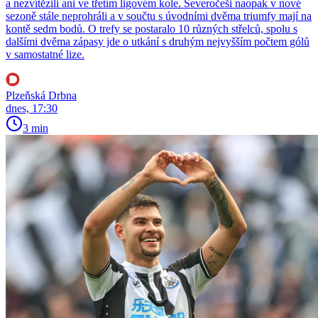
a nezvítězili ani ve třetím ligovém kole. Severočeši naopak v nové
sezoně stále neprohráli a v součtu s úvodními dvěma triumfy mají na
kontě sedm bodů. O trefy se postaralo 10 různých střelců, spolu s
dalšími dvěma zápasy jde o utkání s druhým nejvyšším počtem gólů
v samostatné lize.
Plzeňská Drbna
dnes, 17:30
3 min