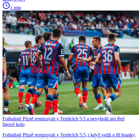
1 min
Fotbalisté Plzně remizovali v Teplicích 5:5 a nevyhráli ani třetí
ligové kolo
Fotbalisté Plzně remizovali v Teplicích 5:5, i když vedli o tři branky,