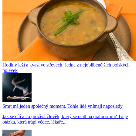
Hodiny leží a kvasí ve střevech. Jedna z nejoblíbenějších polských
polévek
Smrt má jeden společný moment. Tohle lidé vnímají naposledy
Jak se cítí a co prožívá člověk, který se ocitl na prahu smrti? To je
otázka, která trápí vědce, lékaře,...