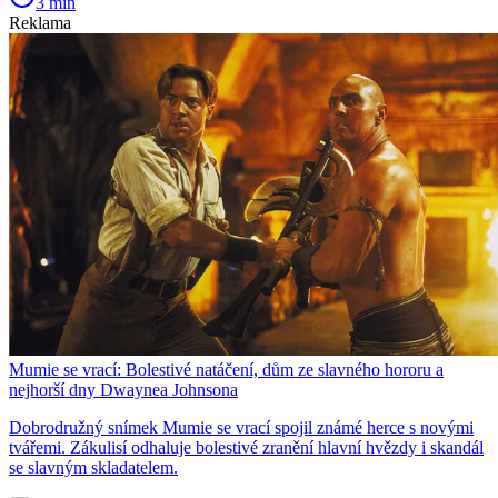
3 min
Reklama
Mumie se vrací: Bolestivé natáčení, dům ze slavného hororu a
nejhorší dny Dwaynea Johnsona
Dobrodružný snímek Mumie se vrací spojil známé herce s novými
tvářemi. Zákulisí odhaluje bolestivé zranění hlavní hvězdy i skandál
se slavným skladatelem.