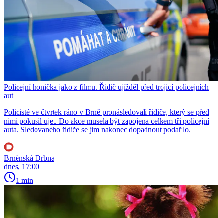
Policejní honička jako z filmu. Řidič ujížděl před trojicí policejních
aut
Policisté ve čtvrtek ráno v Brně pronásledovali řidiče, který se před
nimi pokusil ujet. Do akce musela být zapojena celkem tři policejní
auta. Sledovaného řidiče se jim nakonec dopadnout podařilo.
Brněnská Drbna
dnes, 17:00
1 min