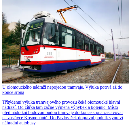
U olomouckého nádraží nepojedou tramvaje. Výluka potrvá až do
konce srpna
Třítýdenní výluka tramvajového provozu čeká olomoucké hlavní
nádraží. Od zítřka tam začne výměna výhybek a kolejnic. Místo
před nádražní budovou budou tramvaje do konce srpna zastavovat
na zastávce Kosmonautů. Do Pavloviček dopravní podnik vypraví
náhradní autobusy.