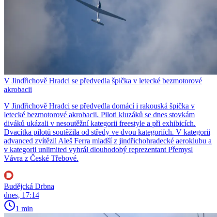
V Jindřichově Hradci se předvedla špička v letecké bezmotorové
akrobacii
V Jindřichově Hradci se předvedla domácí i rakouská špička v
letecké bezmotorové akrobacii. Piloti kluzáků se dnes stovkám
diváků ukázali v nesoutěžní kategorii freestyle a při exhibicích.
Dvacítka pilotů soutěžila od středy ve dvou kategoriích. V kategorii
advanced zvítězil Aleš Ferra mladší z jindřichohradecké aeroklubu a
v kategorii unlimited vyhrál dlouhodobý reprezentant Přemysl
Vávra z České Třebové.
Budějcká Drbna
dnes, 17:14
1 min