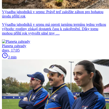
Výsadba jahodníků v srpnu: Právě teď založíte záhon pro bohatou
úrodu příští rok
Výsadba jahodníků v srpnu má oproti jarnímu termínu jednu velkou
výhodu: rostliny získají dostatek času k zakořenění. Díky tomu
mohou příští rok vytvořit silné trsy …
Planeta zahrady
dnes, 17:05
3 min