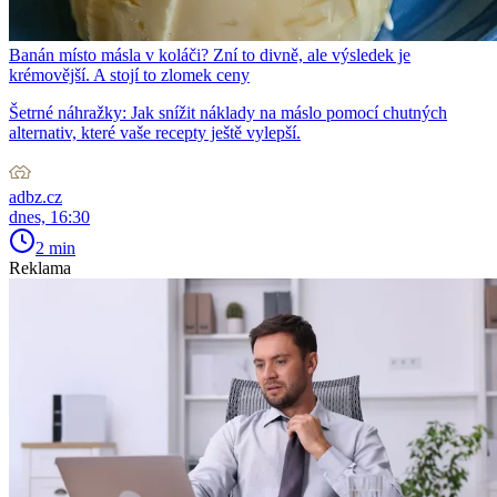
Banán místo másla v koláči? Zní to divně, ale výsledek je
krémovější. A stojí to zlomek ceny
Šetrné náhražky: Jak snížit náklady na máslo pomocí chutných
alternativ, které vaše recepty ještě vylepší.
adbz.cz
dnes, 16:30
2 min
Reklama