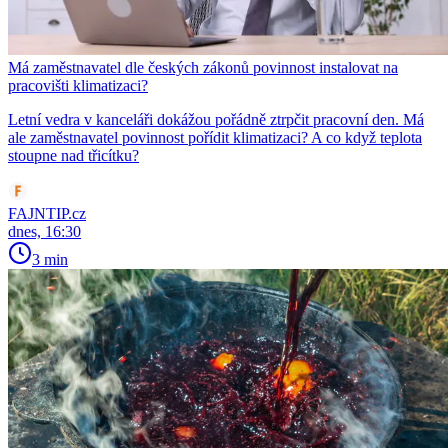
Má zaměstnavatel dle českých zákonů povinnost instalovat na
pracovišti klimatizaci?
Letní vedra v kanceláři dokážou pořádně ztrpčit pracovní den. Má
ale zaměstnavatel povinnost pořídit klimatizaci? A co když teplota
stoupne nad třicítku?
FAJNTIP.cz
dnes, 16:30
3 min