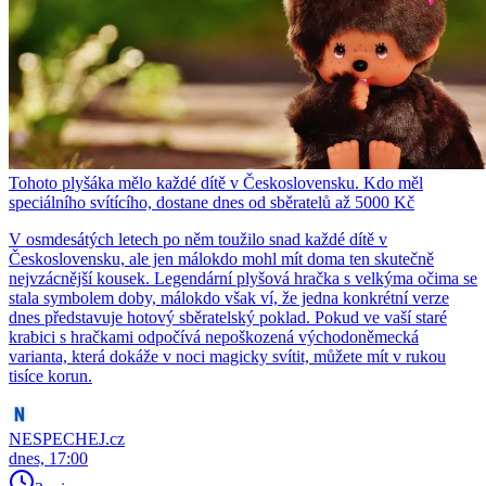
Tohoto plyšáka mělo každé dítě v Československu. Kdo měl
speciálního svítícího, dostane dnes od sběratelů až 5000 Kč
V osmdesátých letech po něm toužilo snad každé dítě v
Československu, ale jen málokdo mohl mít doma ten skutečně
nejvzácnější kousek. Legendární plyšová hračka s velkýma očima se
stala symbolem doby, málokdo však ví, že jedna konkrétní verze
dnes představuje hotový sběratelský poklad. Pokud ve vaší staré
krabici s hračkami odpočívá nepoškozená východoněmecká
varianta, která dokáže v noci magicky svítit, můžete mít v rukou
tisíce korun.
NESPECHEJ.cz
dnes, 17:00