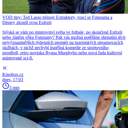
VOD tipy: Ted Lasso trénuje Extraktory, vrací se Futurama a
Disney zkouší svou Euforii
Stýská se vám po mistrovství světa ve fotbale, po skončené Euforii
nebo zlatém věku Futuramy? Pak vás možná potěšíme shrnutím těch
nejvýznamnějších týdenních premiér na tuzemských streamovacích
službách, v nichž nechybí úspěšná komedie ze sportovního
prostředí, retro novinka Ryana Murphyho nebo nová řada kultovní
animované sci-fi.
Kinobox.cz
dnes, 17:03
3 min