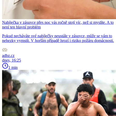
Nabíječka v zásuvce přes noc vás ročně stojí víc, než si myslíte. A to
není ten hlavní problém
Pokud necháváte své nabíječky neustále v zásuvce, může se vám to
nehezky vymstít. V horším případě hrozí i riziko požáru domácnosti.
adbz.cz
dnes, 16:25
1 min