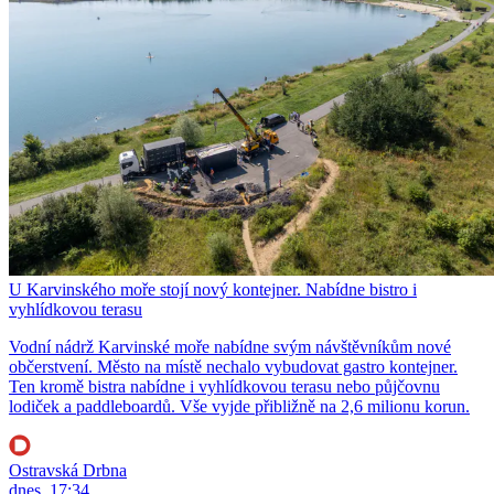
U Karvinského moře stojí nový kontejner. Nabídne bistro i
vyhlídkovou terasu
Vodní nádrž Karvinské moře nabídne svým návštěvníkům nové
občerstvení. Město na místě nechalo vybudovat gastro kontejner.
Ten kromě bistra nabídne i vyhlídkovou terasu nebo půjčovnu
lodiček a paddleboardů. Vše vyjde přibližně na 2,6 milionu korun.
Ostravská Drbna
dnes, 17:34