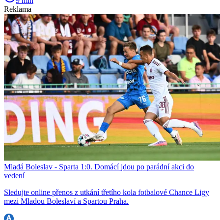
9 min
Reklama
Mladá Boleslav - Sparta 1:0. Domácí jdou po parádní akci do
vedení
Sledujte online přenos z utkání třetího kola fotbalové Chance Ligy
mezi Mladou Boleslaví a Spartou Praha.