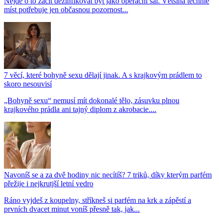
Nejde o to začít dezinfikovat byt jako operační sál. Většina těchhle
míst potřebuje jen občasnou pozornost...
7 věcí, které bohyně sexu dělají jinak. A s krajkovým prádlem to
skoro nesouvisí
„Bohyně sexu“ nemusí mít dokonalé tělo, zásuvku plnou
krajkového prádla ani tajný diplom z akrobacie....
Navoníš se a za dvě hodiny nic necítíš? 7 triků, díky kterým parfém
přežije i nejkrutjší letní vedro
Ráno vyjdeš z koupelny, stříkneš si parfém na krk a zápěstí a
prvních dvacet minut voníš přesně tak, jak...