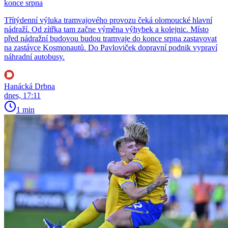
konce srpna
Třítýdenní výluka tramvajového provozu čeká olomoucké hlavní
nádraží. Od zítřka tam začne výměna výhybek a kolejnic. Místo
před nádražní budovou budou tramvaje do konce srpna zastavovat
na zastávce Kosmonautů. Do Pavloviček dopravní podnik vypraví
náhradní autobusy.
Hanácká Drbna
dnes, 17:11
1 min