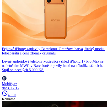
Fejkové iPhony zaplavily Barcelonu. Oranžová barva, široký modul
fotoaparátů a cena zlomek originálu
Levné androidové telefony kopírující vzhled iPhonu 17 Pro Max se
na letošním MWC v Barceloně objevily hned na několika stáncích.
Stojí od necelých 5 000 Kč.
Mobify.cz
dnes, 17:17
4 min
Reklama