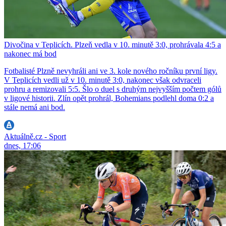
Divočina v Teplicích. Plzeň vedla v 10. minutě 3:0, prohrávala 4:5 a
nakonec má bod
Fotbalisté Plzně nevyhráli ani ve 3. kole nového ročníku první ligy.
V Teplicích vedli už v 10. minutě 3:0, nakonec však odvraceli
prohru a remizovali 5:5. Šlo o duel s druhým nejvyšším počtem gólů
v ligové historii. Zlín opět prohrál, Bohemians podlehl doma 0:2 a
stále nemá ani bod.
Aktuálně.cz - Sport
dnes, 17:06