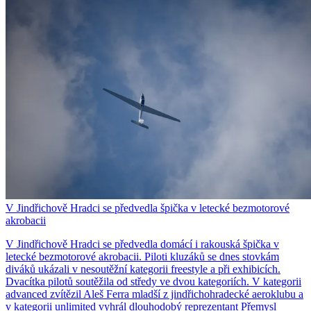
V Jindřichově Hradci se předvedla špička v letecké bezmotorové
akrobacii
V Jindřichově Hradci se předvedla domácí i rakouská špička v
letecké bezmotorové akrobacii. Piloti kluzáků se dnes stovkám
diváků ukázali v nesoutěžní kategorii freestyle a při exhibicích.
Dvacítka pilotů soutěžila od středy ve dvou kategoriích. V kategorii
advanced zvítězil Aleš Ferra mladší z jindřichohradecké aeroklubu a
v kategorii unlimited vyhrál dlouhodobý reprezentant Přemysl