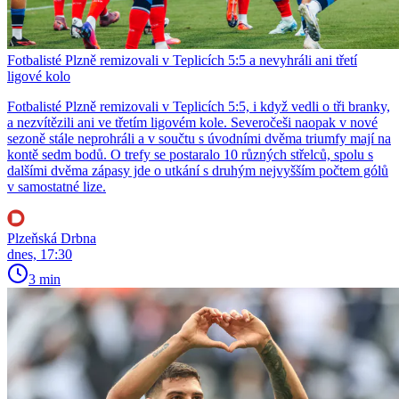
Fotbalisté Plzně remizovali v Teplicích 5:5 a nevyhráli ani třetí
ligové kolo
Fotbalisté Plzně remizovali v Teplicích 5:5, i když vedli o tři branky,
a nezvítězili ani ve třetím ligovém kole. Severočeši naopak v nové
sezoně stále neprohráli a v součtu s úvodními dvěma triumfy mají na
kontě sedm bodů. O trefy se postaralo 10 různých střelců, spolu s
dalšími dvěma zápasy jde o utkání s druhým nejvyšším počtem gólů
v samostatné lize.
Plzeňská Drbna
dnes, 17:30
3 min