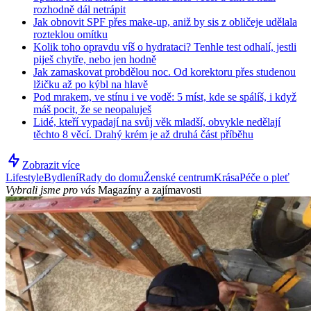
rozhodně dál netrápit
Jak obnovit SPF přes make-up, aniž by sis z obličeje udělala
rozteklou omítku
Kolik toho opravdu víš o hydrataci? Tenhle test odhalí, jestli
piješ chytře, nebo jen hodně
Jak zamaskovat probdělou noc. Od korektoru přes studenou
lžičku až po kýbl na hlavě
Pod mrakem, ve stínu i ve vodě: 5 míst, kde se spálíš, i když
máš pocit, že se neopaluješ
Lidé, kteří vypadají na svůj věk mladší, obvykle nedělají
těchto 8 věcí. Drahý krém je až druhá část příběhu
Zobrazit více
Lifestyle
Bydlení
Rady do domu
Ženské centrum
Krása
Péče o pleť
Vybrali jsme pro vás
Magazíny a zajímavosti