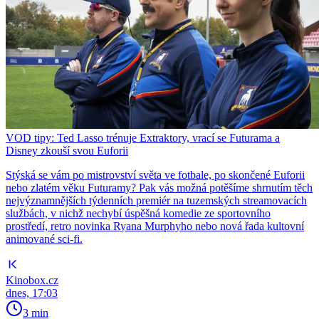
VOD tipy: Ted Lasso trénuje Extraktory, vrací se Futurama a
Disney zkouší svou Euforii
Stýská se vám po mistrovství světa ve fotbale, po skončené Euforii
nebo zlatém věku Futuramy? Pak vás možná potěšíme shrnutím těch
nejvýznamnějších týdenních premiér na tuzemských streamovacích
službách, v nichž nechybí úspěšná komedie ze sportovního
prostředí, retro novinka Ryana Murphyho nebo nová řada kultovní
animované sci-fi.
Kinobox.cz
dnes, 17:03
3 min