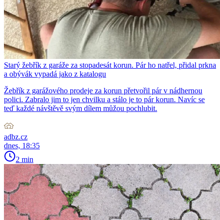
Starý žebřík z garáže za stopadesát korun. Pár ho natřel, přidal prkna
a obývák vypadá jako z katalogu
Žebřík z garážového prodeje za korun přetvořil pár v nádhernou
polici. Zabralo jim to jen chvilku a stálo je to pár korun. Navíc se
teď každé návštěvě svým dílem můžou pochlubit.
adbz.cz
dnes, 18:35
2 min