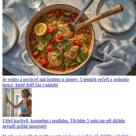
Je vedro a nechceš stát hodinu u plotny: 5 letních večeří z jednoho
hrnce, které šetří čas i nádobí
Utřeš kuchyň, koupelnu i podlahu. Těchhle 5 míst ale při úklidu
nejspíš pořád ignoruješ