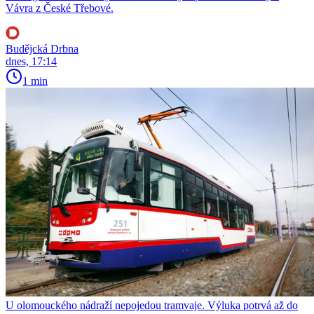
Vávra z České Třebové.
Budějcká Drbna
dnes, 17:14
1 min
U olomouckého nádraží nepojedou tramvaje. Výluka potrvá až do