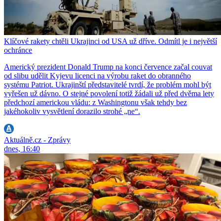
Klíčové rakety chtěli Ukrajinci od USA už dříve. Odmítl je i největší
ochránce
Americký prezident Donald Trump na konci července začal couvat
od slibu udělit Kyjevu licenci na výrobu raket do obranného
systému Patriot. Ukrajinští představitelé tvrdí, že problém mohl být
vyřešen už dávno. O stejné povolení totiž žádali už před dvěma lety
předchozí americkou vládu: z Washingtonu však tehdy bez
jakéhokoliv vysvětlení dorazilo strohé „ne“.
Aktuálně.cz - Zprávy
dnes, 16:40