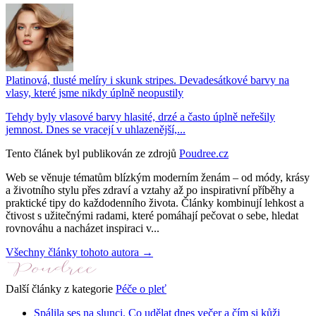
Platinová, tlusté melíry i skunk stripes. Devadesátkové barvy na
vlasy, které jsme nikdy úplně neopustily
Tehdy byly vlasové barvy hlasité, drzé a často úplně neřešily
jemnost. Dnes se vracejí v uhlazenější,...
Tento článek byl publikován ze zdrojů
Poudree.cz
Web se věnuje tématům blízkým moderním ženám – od módy, krásy
a životního stylu přes zdraví a vztahy až po inspirativní příběhy a
praktické tipy do každodenního života. Články kombinují lehkost a
čtivost s užitečnými radami, které pomáhají pečovat o sebe, hledat
rovnováhu a nacházet inspiraci v...
Všechny články tohoto autora →
Další články z kategorie
Péče o pleť
Spálila ses na slunci. Co udělat dnes večer a čím si kůži