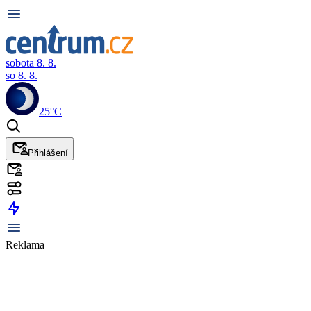
sobota 8. 8.
so 8. 8.
25°C
Přihlášení
Reklama