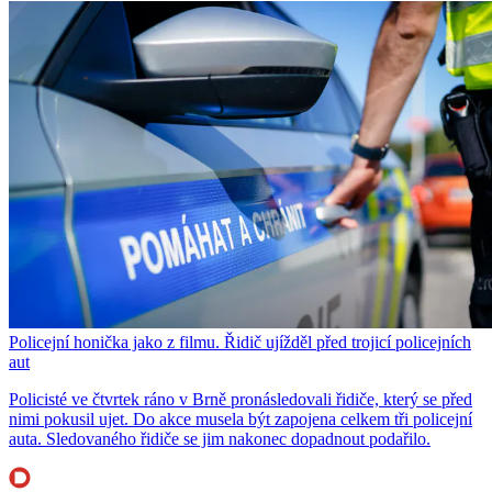
Policejní honička jako z filmu. Řidič ujížděl před trojicí policejních
aut
Policisté ve čtvrtek ráno v Brně pronásledovali řidiče, který se před
nimi pokusil ujet. Do akce musela být zapojena celkem tři policejní
auta. Sledovaného řidiče se jim nakonec dopadnout podařilo.