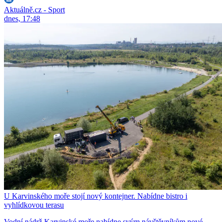
Aktuálně.cz - Sport
dnes, 17:48
U Karvinského moře stojí nový kontejner. Nabídne bistro i
vyhlídkovou terasu
Vodní nádrž Karvinské moře nabídne svým návštěvníkům nové