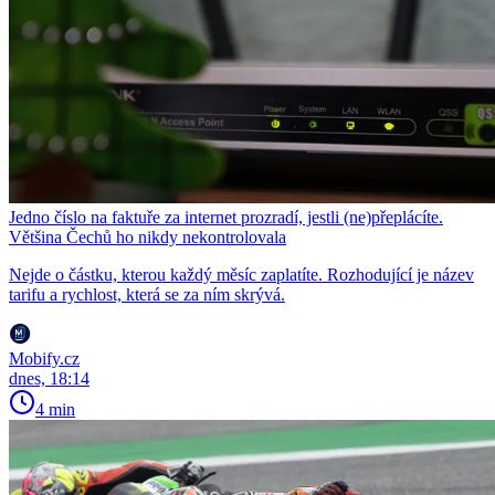
Jedno číslo na faktuře za internet prozradí, jestli (ne)přeplácíte.
Většina Čechů ho nikdy nekontrolovala
Nejde o částku, kterou každý měsíc zaplatíte. Rozhodující je název
tarifu a rychlost, která se za ním skrývá.
Mobify.cz
dnes, 18:14
4 min