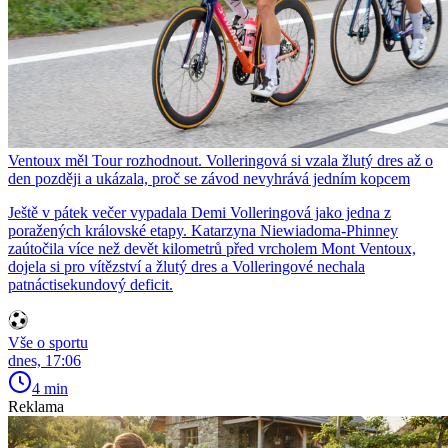
Ventoux měl Tour rozhodnout. Volleringová si vzala žlutý dres až o
den později a ukázala, proč se závod nevyhrává jedním kopcem
Ještě v pátek večer vypadala Demi Volleringová jako jedna z
poražených královské etapy. Katarzyna Niewiadoma-Phinney
zaútočila více než devět kilometrů před vrcholem Mont Ventoux,
dojela si pro vítězství a žlutý dres a Volleringové nechala
patnáctisekundový deficit.
Vše o sportu
dnes, 17:06
4 min
Reklama