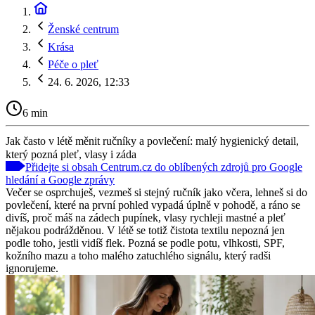
Ženské centrum
Krása
Péče o pleť
24. 6. 2026, 12:33
6 min
Jak často v létě měnit ručníky a povlečení: malý hygienický detail,
který pozná pleť, vlasy i záda
Přidejte si obsah Centrum.cz do oblíbených zdrojů pro Google
hledání a Google zprávy
Večer se osprchuješ, vezmeš si stejný ručník jako včera, lehneš si do
povlečení, které na první pohled vypadá úplně v pohodě, a ráno se
divíš, proč máš na zádech pupínek, vlasy rychleji mastné a pleť
nějakou podrážděnou. V létě se totiž čistota textilu nepozná jen
podle toho, jestli vidíš flek. Pozná se podle potu, vlhkosti, SPF,
kožního mazu a toho malého zatuchlého signálu, který radši
ignorujeme.