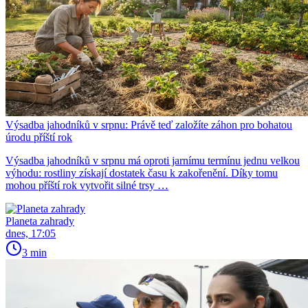
Výsadba jahodníků v srpnu: Právě teď založíte záhon pro bohatou
úrodu příští rok
Výsadba jahodníků v srpnu má oproti jarnímu termínu jednu velkou
výhodu: rostliny získají dostatek času k zakořenění. Díky tomu
mohou příští rok vytvořit silné trsy …
Planeta zahrady
dnes, 17:05
3 min