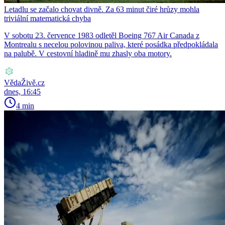
Letadlu se začalo chovat divně. Za 63 minut čiré hrůzy mohla
triviální matematická chyba
V sobotu 23. července 1983 odletěl Boeing 767 Air Canada z
Montrealu s necelou polovinou paliva, které posádka předpokládala
na palubě. V cestovní hladině mu zhasly oba motory.
VědaŽivě.cz
dnes, 16:45
4 min