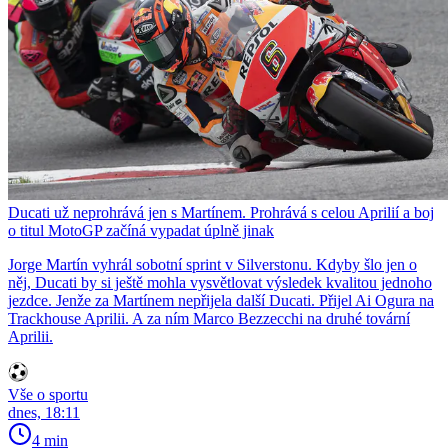
Ducati už neprohrává jen s Martínem. Prohrává s celou Aprilií a boj
o titul MotoGP začíná vypadat úplně jinak
Jorge Martín vyhrál sobotní sprint v Silverstonu. Kdyby šlo jen o
něj, Ducati by si ještě mohla vysvětlovat výsledek kvalitou jednoho
jezdce. Jenže za Martínem nepřijela další Ducati. Přijel Ai Ogura na
Trackhouse Aprilii. A za ním Marco Bezzecchi na druhé tovární
Aprilii.
Vše o sportu
dnes, 18:11
4 min