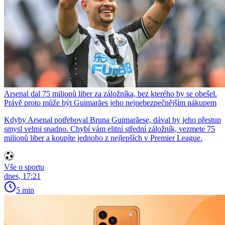
Arsenal dal 75 milionů liber za záložníka, bez kterého by se obešel.
Právě proto může být Guimarães jeho nejnebezpečnějším nákupem
Kdyby Arsenal potřeboval Bruna Guimarãese, dával by jeho přestup
smysl velmi snadno. Chybí vám elitní střední záložník, vezmete 75
milionů liber a koupíte jednoho z nejlepších v Premier League.
Vše o sportu
dnes, 17:21
5 min