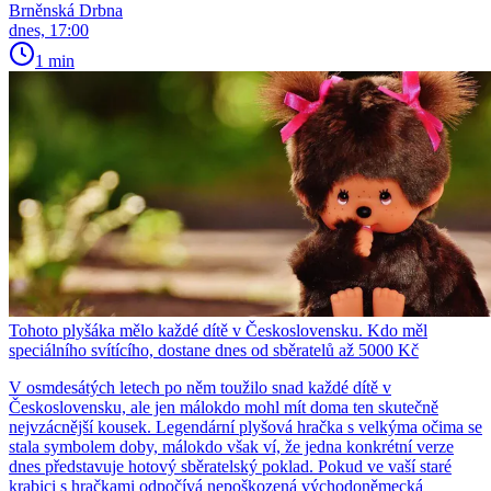
Brněnská Drbna
dnes, 17:00
1 min
Tohoto plyšáka mělo každé dítě v Československu. Kdo měl
speciálního svítícího, dostane dnes od sběratelů až 5000 Kč
V osmdesátých letech po něm toužilo snad každé dítě v
Československu, ale jen málokdo mohl mít doma ten skutečně
nejvzácnější kousek. Legendární plyšová hračka s velkýma očima se
stala symbolem doby, málokdo však ví, že jedna konkrétní verze
dnes představuje hotový sběratelský poklad. Pokud ve vaší staré
krabici s hračkami odpočívá nepoškozená východoněmecká