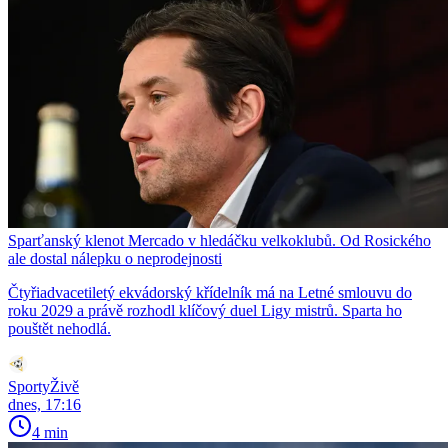
Sparťanský klenot Mercado v hledáčku velkoklubů. Od Rosického
ale dostal nálepku o neprodejnosti
Čtyřiadvacetiletý ekvádorský křídelník má na Letné smlouvu do
roku 2029 a právě rozhodl klíčový duel Ligy mistrů. Sparta ho
pouštět nehodlá.
SportyŽivě
dnes, 17:16
4 min