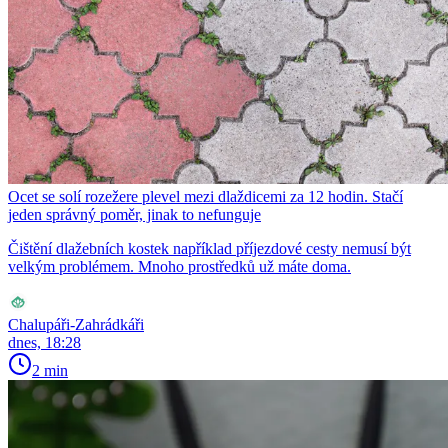
Ocet se solí rozežere plevel mezi dlaždicemi za 12 hodin. Stačí
jeden správný poměr, jinak to nefunguje
Čištění dlažebních kostek například příjezdové cesty nemusí být
velkým problémem. Mnoho prostředků už máte doma.
Chalupáři-Zahrádkáři
dnes, 18:28
2 min