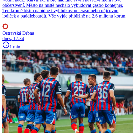
občerstvení. Město na místě nechalo vybudovat gastro kontejner.
Ten kromě bistra nabídne i vyhlídkovou terasu nebo půjčovnu
lodiček a paddleboardů. Vše vyjde přibližně na 2,6 milionu korun.
Ostravská Drbna
dnes, 17:34
1 min