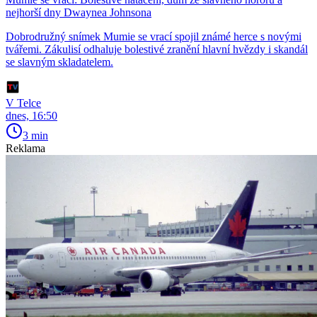
nejhorší dny Dwaynea Johnsona
Dobrodružný snímek Mumie se vrací spojil známé herce s novými
tvářemi. Zákulisí odhaluje bolestivé zranění hlavní hvězdy i skandál
se slavným skladatelem.
V Telce
dnes, 16:50
3 min
Reklama