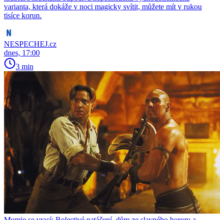
varianta, která dokáže v noci magicky svítit, můžete mít v rukou
tisíce korun.
NESPECHEJ.cz
dnes, 17:00
3 min
Mumie se vrací: Bolestivé natáčení, dům ze slavného hororu a