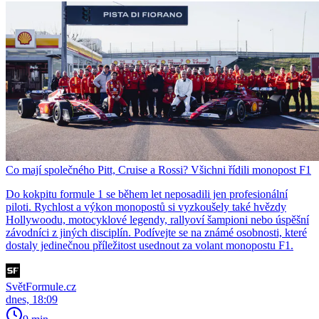
Co mají společného Pitt, Cruise a Rossi? Všichni řídili monopost F1
Do kokpitu formule 1 se během let neposadili jen profesionální
piloti. Rychlost a výkon monopostů si vyzkoušely také hvězdy
Hollywoodu, motocyklové legendy, rallyoví šampioni nebo úspěšní
závodníci z jiných disciplín. Podívejte se na známé osobnosti, které
dostaly jedinečnou příležitost usednout za volant monopostu F1.
SvětFormule.cz
dnes, 18:09