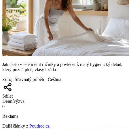
Jak často v létě měnit ručníky a povlečení: malý hygienický detail,
který pozná pleť, vlasy i záda
Zdroj
:
Šťavnatý příběh - Čeština
Sdílet
Denní
výzva
0
Reklama
Další články z
Poudree.cz