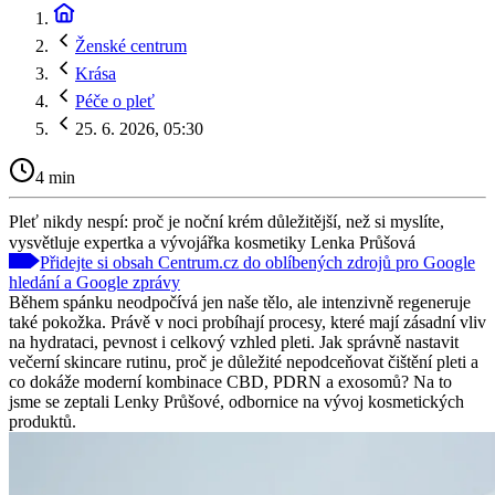
Ženské centrum
Krása
Péče o pleť
25. 6. 2026, 05:30
4 min
Pleť nikdy nespí: proč je noční krém důležitější, než si myslíte,
vysvětluje expertka a vývojářka kosmetiky Lenka Průšová
Přidejte si obsah Centrum.cz do oblíbených zdrojů pro Google
hledání a Google zprávy
Během spánku neodpočívá jen naše tělo, ale intenzivně regeneruje
také pokožka. Právě v noci probíhají procesy, které mají zásadní vliv
na hydrataci, pevnost i celkový vzhled pleti. Jak správně nastavit
večerní skincare rutinu, proč je důležité nepodceňovat čištění pleti a
co dokáže moderní kombinace CBD, PDRN a exosomů? Na to
jsme se zeptali Lenky Průšové, odbornice na vývoj kosmetických
produktů.