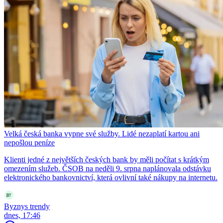
Velká česká banka vypne své služby. Lidé nezaplatí kartou ani
nepošlou peníze
Klienti jedné z největších českých bank by měli počítat s krátkým
omezením služeb. ČSOB na neděli 9. srpna naplánovala odstávku
elektronického bankovnictví, která ovlivní také nákupy na internetu.
Byznys trendy
dnes, 17:46