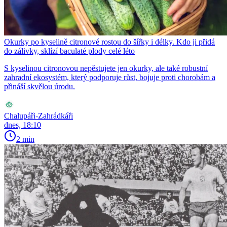
Okurky po kyselině citronové rostou do šířky i délky. Kdo ji přidá
do zálivky, sklízí baculaté plody celé léto
S kyselinou citronovou nepěstujete jen okurky, ale také robustní
zahradní ekosystém, který podporuje růst, bojuje proti chorobám a
přináší skvělou úrodu.
Chalupáři-Zahrádkáři
dnes, 18:10
2 min