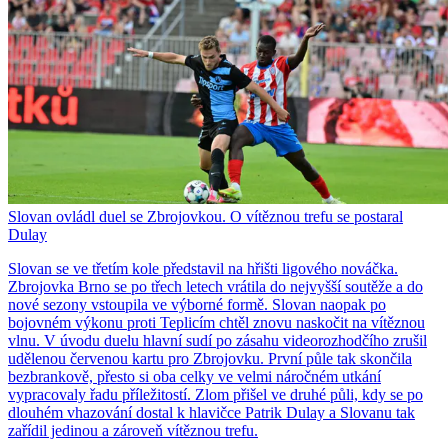
Slovan ovládl duel se Zbrojovkou. O vítěznou trefu se postaral
Dulay
Slovan se ve třetím kole představil na hřišti ligového nováčka.
Zbrojovka Brno se po třech letech vrátila do nejvyšší soutěže a do
nové sezony vstoupila ve výborné formě. Slovan naopak po
bojovném výkonu proti Teplicím chtěl znovu naskočit na vítěznou
vlnu. V úvodu duelu hlavní sudí po zásahu videorozhodčího zrušil
udělenou červenou kartu pro Zbrojovku. První půle tak skončila
bezbrankově, přesto si oba celky ve velmi náročném utkání
vypracovaly řadu příležitostí. Zlom přišel ve druhé půli, kdy se po
dlouhém vhazování dostal k hlavičce Patrik Dulay a Slovanu tak
zařídil jedinou a zároveň vítěznou trefu.