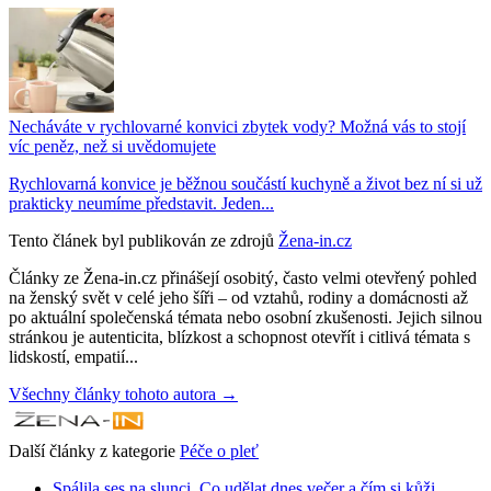
Necháváte v rychlovarné konvici zbytek vody? Možná vás to stojí
víc peněz, než si uvědomujete
Rychlovarná konvice je běžnou součástí kuchyně a život bez ní si už
prakticky neumíme představit. Jeden...
Tento článek byl publikován ze zdrojů
Žena-in.cz
Články ze Žena-in.cz přinášejí osobitý, často velmi otevřený pohled
na ženský svět v celé jeho šíři – od vztahů, rodiny a domácnosti až
po aktuální společenská témata nebo osobní zkušenosti. Jejich silnou
stránkou je autenticita, blízkost a schopnost otevřít i citlivá témata s
lidskostí, empatií...
Všechny články tohoto autora →
Další články z kategorie
Péče o pleť
Spálila ses na slunci. Co udělat dnes večer a čím si kůži