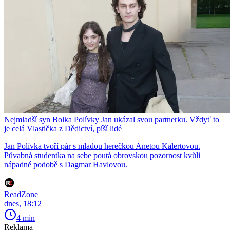
Nejmladší syn Bolka Polívky Jan ukázal svou partnerku. Vždyť to
je celá Vlastička z Dědictví, píší lidé
Jan Polívka tvoří pár s mladou herečkou Anetou Kalertovou.
Půvabná studentka na sebe poutá obrovskou pozornost kvůli
nápadné podobě s Dagmar Havlovou.
ReadZone
dnes, 18:12
4 min
Reklama