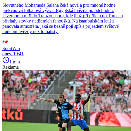
Slovutného Mohameda Salaha čeká nová a pro mnohé hodně
překvapivá fotbalová výzva. Egyptská hvězda po odchodu z
Liverpoolu míří do Trabzonsporu, kde ji už při příletu do Turecka
přivítaly stovky nadšených fanoušků. Na istanbulském letišti
panovala atmosféra, jaká se běžně pojí spíš s příjezdem světové
hudební hvězdy než fotbalisty.
SportWin
dnes, 19:41
1 min
Reklama