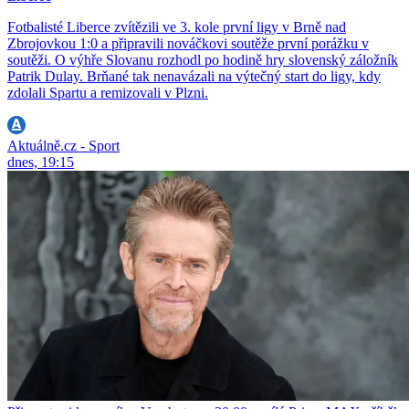
Fotbalisté Liberce zvítězili ve 3. kole první ligy v Brně nad
Zbrojovkou 1:0 a připravili nováčkovi soutěže první porážku v
soutěži. O výhře Slovanu rozhodl po hodině hry slovenský záložník
Patrik Dulay. Brňané tak nenavázali na výtečný start do ligy, kdy
zdolali Spartu a remizovali v Plzni.
Aktuálně.cz - Sport
dnes, 19:15