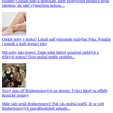
Heather Graham patří k herečkám, které Hollywood proslavil nejen
talentem, ale také výjimečnou krásou....
Oteklé nohy v horku? Lékaři radí jednoduše rozhýbat lýtka. Pomůže
i tenisák a další domácí triky
Mít nohy jako konve. Znáte tohle lidové označení oteklých a
těžkých nohou? Dost možná tenhle problém...
Nový spin-off Bridgertonových na obzoru: Tvůrci lákají na příběh
ikonické postavy
Máte rádi seriál Bridgertonovi? Pak vás možná potěší, že se svět
Bridgertonových pravděpodobně nebude...