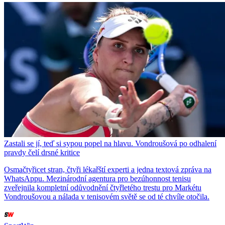
Zastali se jí, teď si sypou popel na hlavu. Vondroušová po odhalení
pravdy čelí drsné kritice
Osmačtyřicet stran, čtyři lékařští experti a jedna textová zpráva na
WhatsAppu. Mezinárodní agentura pro bezúhonnost tenisu
zveřejnila kompletní odůvodnění čtyřletého trestu pro Markétu
Vondroušovou a nálada v tenisovém světě se od té chvíle otočila.