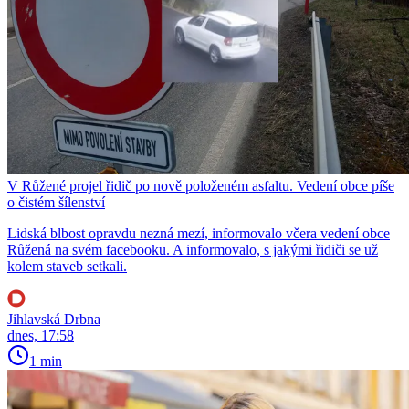
V Růžené projel řidič po nově položeném asfaltu. Vedení obce píše
o čistém šílenství
Lidská blbost opravdu nezná mezí, informovalo včera vedení obce
Růžená na svém facebooku. A informovalo, s jakými řidiči se už
kolem staveb setkali.
Jihlavská Drbna
dnes, 17:58
1 min