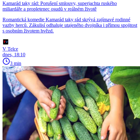
Kamarád taky rád: Porušení smlouvy, superjachta ruského
miliardáře a propletenec osudů v reálném životě
Romantická komedie Kamarád taky rád skrývá zajímavé rodinné
vazby herců. Zákulisí odhaluje utajeného dvojníka i přímou spojitost
s osobním životem hvězd.
V Telce
dnes, 18:10
3 min