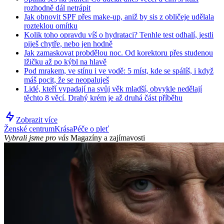
rozhodně dál netrápit
Jak obnovit SPF přes make-up, aniž by sis z obličeje udělala
rozteklou omítku
Kolik toho opravdu víš o hydrataci? Tenhle test odhalí, jestli
piješ chytře, nebo jen hodně
Jak zamaskovat probdělou noc. Od korektoru přes studenou
lžičku až po kýbl na hlavě
Pod mrakem, ve stínu i ve vodě: 5 míst, kde se spálíš, i když
máš pocit, že se neopaluješ
Lidé, kteří vypadají na svůj věk mladší, obvykle nedělají
těchto 8 věcí. Drahý krém je až druhá část příběhu
Zobrazit více
Ženské centrum
Krása
Péče o pleť
Vybrali jsme pro vás
Magazíny a zajímavosti