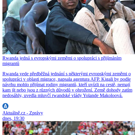
Rwanda jedná s evropskými zeměmi o spolupráci s přijímáním
migrantů
Rwanda vede předběžná jednání s některými evropskými zeměmi o
spolupráci v oblasti migrace, napsala agentura AFP. Kigali by podle
návrhu mohlo přijímat rodiny migrantů, kteří uvízli na cestě, nemají
kam jít nebo jsou z různých důvodů v ohrožení. Země dohody zatím
nedosáhly, uvedla mluvčí rwandské vlády Yolande Makoloová.
Aktuálně.cz - Zprávy
dnes, 19:30