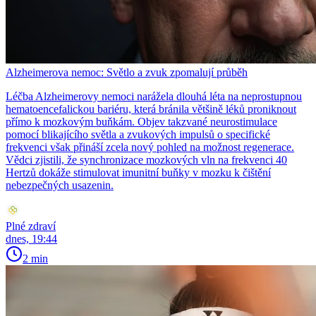
Alzheimerova nemoc: Světlo a zvuk zpomalují průběh
Léčba Alzheimerovy nemoci narážela dlouhá léta na neprostupnou
hematoencefalickou bariéru, která bránila většině léků proniknout
přímo k mozkovým buňkám. Objev takzvané neurostimulace
pomocí blikajícího světla a zvukových impulsů o specifické
frekvenci však přináší zcela nový pohled na možnost regenerace.
Vědci zjistili, že synchronizace mozkových vln na frekvenci 40
Hertzů dokáže stimulovat imunitní buňky v mozku k čištění
nebezpečných usazenin.
Plné zdraví
dnes, 19:44
2 min