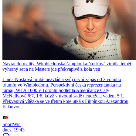
Návrat do reality. Wimbledonská šampionka Nosková ztratila téměř
vyhraný set a na Masters jde překvapivě z kola ven
Linda Nosková hrubě nezvládla svůj první zápas od životního
triumfu ve Wimbledonu. Perspektivní česká reprezentantka na
turnaji WTA 1000 v Torontu podlehla Američance Caty
McNallyové 6:7, 1:6, když v úvodní sadě neudržela vedení 5:1.
Překvapivá vítězka se ve třetím kole utká s Filipínkou Alexandrou
Ealaovou.
SportWin
dnes, 19:43