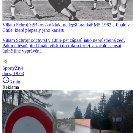
Viliam Schrojf: žižkovský kluk, nejlepší brankář MS 1962 a finále v
Chile, které přepsaly jeho kariéru
Viliam Schrojf odchytal v Chile pět zápasů jako neprůstřelná zeď.
Pak mu těsně před finále vtiskli do rukou trofej, a začalo se psát
úplně jiné vyprávění.
SportyŽivě
dnes, 18:03
3 min
Reklama