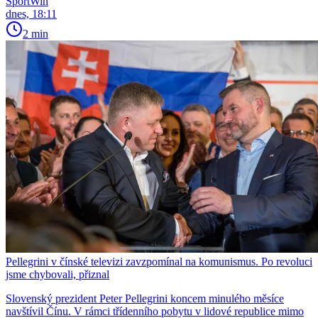
SportWin
dnes, 18:11
2 min
Pellegrini v čínské televizi zavzpomínal na komunismus. Po revoluci
jsme chybovali, přiznal
Slovenský prezident Peter Pellegrini koncem minulého měsíce
navštívil Čínu. V rámci třídenního pobytu v lidové republice mimo