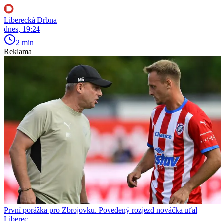
Liberecká Drbna
dnes, 19:24
2 min
Reklama
První porážka pro Zbrojovku. Povedený rozjezd nováčka uťal
Liberec