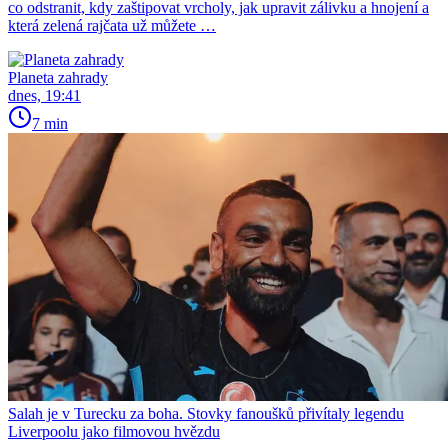
co odstranit, kdy zaštipovat vrcholy, jak upravit zálivku a hnojení a
která zelená rajčata už můžete …
Planeta zahrady
dnes, 19:41
7 min
Salah je v Turecku za boha. Stovky fanoušků přivítaly legendu
Liverpoolu jako filmovou hvězdu