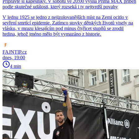
Připravte si kapesníky. V sobotu ve 20:00 vysílá Prima MAX příběh
podle skutečné události, který rozseká i ty nejtvrdší povahy
V lednu 1925 se jedno z nejizolovanějších míst na Zemi ocitlo v
sevření smrtící epidemie. Zatímco stovky dětských životů visely na
vlásku, v mrazu klesajícím pod minus čtyřicet stupňů se zrodil
hrdina, jehož jméno mělo být vymazáno z historie.
FAJNTIP.cz
dnes, 19:00
4 min