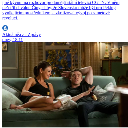
jiné kývnul na rozhovor pro tamější státní televizi CGTN. V něm
nešetřil chválou Číny, sliby, že Slovensko může být pro Peking
vynikajícím prostředníkem, a zkritizoval vývoj po sametové
revoluci.
Aktuálně.cz - Zprávy
dnes, 18:11