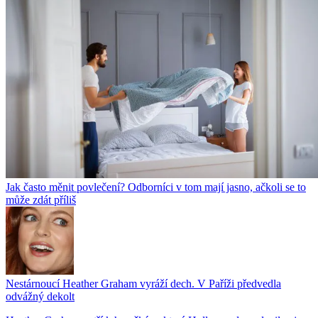
Jak často měnit povlečení? Odborníci v tom mají jasno, ačkoli se to
může zdát příliš
Nestárnoucí Heather Graham vyráží dech. V Paříži předvedla
odvážný dekolt