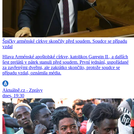
Špičky arménské církve skončily před soudem. Soudce se případu
vzdal
Hlava Arménské apoštolské církve, katolikos Garegin II., a dalších
šest prelátů v pátek stanuli před soudem. První jednání, uspořádané
za zavřenými dveřmi, ale zakrátko skončilo, protože soudce se
případu vzdal, oznámila média.
Aktuálně.cz - Zprávy
dnes, 19:30