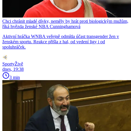
Chci chránit mladé dívky, neměly by hrát proti biologickým mužům,
říká hvězda ženské NBA Cunninghamová
Aktivní hráčka WNBA veřejně odmítla účast transgender žen v
ženském sportu. Reakce přišla z hal, od vedení ligy i od
spoluhráček.
SportyŽivě
dnes, 19:38
3 min