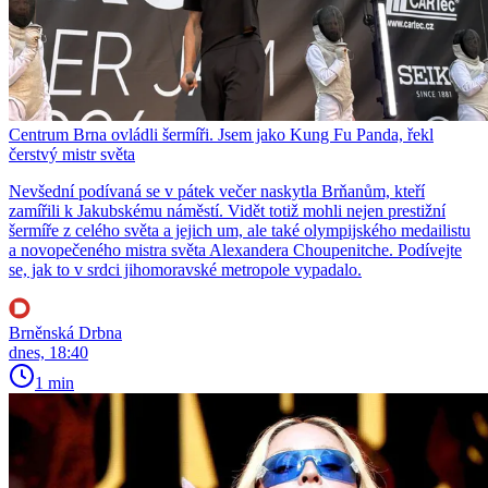
Centrum Brna ovládli šermíři. Jsem jako Kung Fu Panda, řekl
čerstvý mistr světa
Nevšední podívaná se v pátek večer naskytla Brňanům, kteří
zamířili k Jakubskému náměstí. Vidět totiž mohli nejen prestižní
šermíře z celého světa a jejich um, ale také olympijského medailistu
a novopečeného mistra světa Alexandera Choupenitche. Podívejte
se, jak to v srdci jihomoravské metropole vypadalo.
Brněnská Drbna
dnes, 18:40
1 min