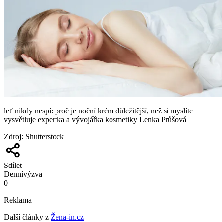
leť nikdy nespí: proč je noční krém důležitější, než si myslíte
vysvětluje expertka a vývojářka kosmetiky Lenka Průšová
Zdroj
:
Shutterstock
Sdílet
Denní
výzva
0
Reklama
Další články z
Žena-in.cz