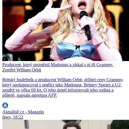
Producent, který proměnil Madonnu a získal s ní tři Grammy.
Zemřel William Orbit
Britský hudebník a producent William Orbit, držitel ceny Grammy,
který spolupracoval s umělci jako Madonna, Britney Spears a U2,
zemřel ve věku 69 let. O jeho úmrtí informovali jeho rodina a
přátelé, napsala agentura AFP.
Aktuálně.cz - Magazín
dnes, 18:22