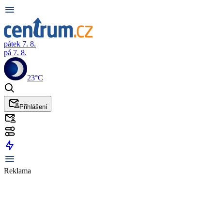
pátek 7. 8.
pá 7. 8.
23°C
Přihlášení
Reklama