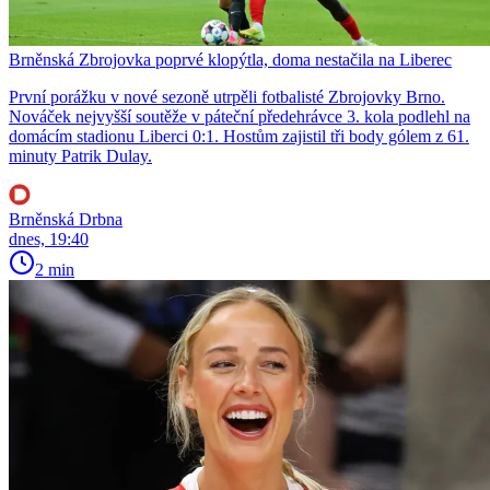
Brněnská Zbrojovka poprvé klopýtla, doma nestačila na Liberec
První porážku v nové sezoně utrpěli fotbalisté Zbrojovky Brno.
Nováček nejvyšší soutěže v páteční předehrávce 3. kola podlehl na
domácím stadionu Liberci 0:1. Hostům zajistil tři body gólem z 61.
minuty Patrik Dulay.
Brněnská Drbna
dnes, 19:40
2 min