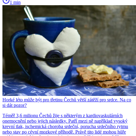
1 min
Horké léto může být pro třetinu Čechů větší zátěží pro srdce. Na co
si dát pozor?
Téměř 3,6 milionu Čechů žije s některým z kardiovaskulárních
onemocnění nebo jejich následky. Patří mezi ně například vysoký
krevní tlak, ischemická choroba srdeční, porucha srdečního rytmu
nebo stav po cévní mozkové příhodě. Právě tito lidé mohou hůře