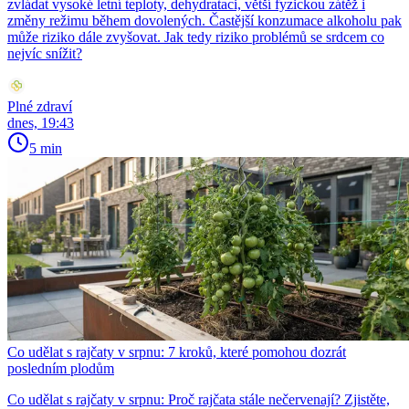
zvládat vysoké letní teploty, dehydrataci, větší fyzickou zátěž i
změny režimu během dovolených. Častější konzumace alkoholu pak
může riziko dále zvyšovat. Jak tedy riziko problémů se srdcem co
nejvíc snížit?
Plné zdraví
dnes, 19:43
5 min
Co udělat s rajčaty v srpnu: 7 kroků, které pomohou dozrát
posledním plodům
Co udělat s rajčaty v srpnu: Proč rajčata stále nečervenají? Zjistěte,