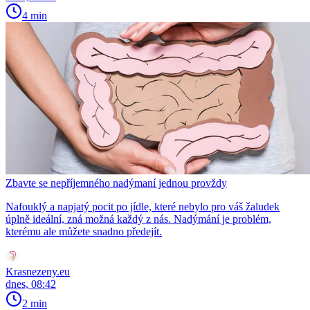
4 min
Zbavte se nepříjemného nadýmaní jednou provždy
Nafouklý a napjatý pocit po jídle, které nebylo pro váš žaludek
úplně ideální, zná možná každý z nás. Nadýmání je problém,
kterému ale můžete snadno předejít.
Krasnezeny.eu
dnes, 08:42
2 min