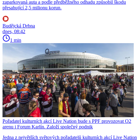
zaparkovaná auta a podle předběžného odhadu způsobil škodu
přesahující 2,5 milionu korun.
Budějcká Drbna
dnes, 08:42
1 min
Pořadatel kulturních akcí Live Nation bude s PPF provozovat O2
arenu i Forum Karlín. Založí společný podnik
Jedna z největších světových pořadatelů kulturních akcí Live Nation