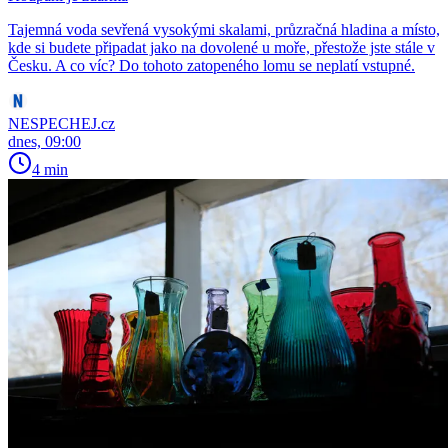
Tajemná voda sevřená vysokými skalami, průzračná hladina a místo,
kde si budete připadat jako na dovolené u moře, přestože jste stále v
Česku. A co víc? Do tohoto zatopeného lomu se neplatí vstupné.
NESPECHEJ.cz
dnes, 09:00
4 min