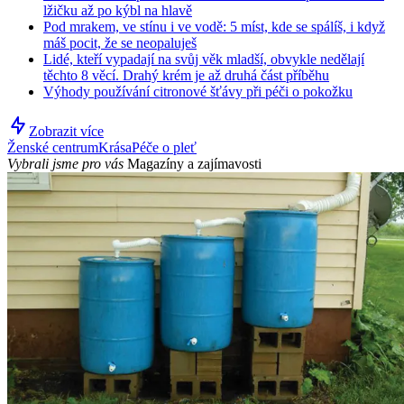
lžičku až po kýbl na hlavě
Pod mrakem, ve stínu i ve vodě: 5 míst, kde se spálíš, i když
máš pocit, že se neopaluješ
Lidé, kteří vypadají na svůj věk mladší, obvykle nedělají
těchto 8 věcí. Drahý krém je až druhá část příběhu
Výhody používání citronové šťávy při péči o pokožku
Zobrazit více
Ženské centrum
Krása
Péče o pleť
Vybrali jsme pro vás
Magazíny a zajímavosti