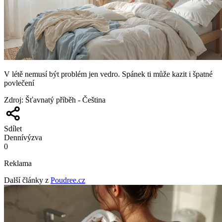
V létě nemusí být problém jen vedro. Spánek ti může kazit i špatné
povlečení
Zdroj
:
Šťavnatý příběh - Čeština
Sdílet
Denní
výzva
0
Reklama
Další články z
Poudree.cz