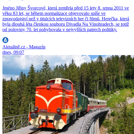
Jméno Jiřiny Švorcové, která zemřela před 15 lety 8. srpna 2011 ve
věku 83 let, se během normalizace objevovalo spíše ve
zpravodajství než v titulcích televizních her či filmů. Herečka, která
byla dlouhá léta členkou souboru Divadla Na Vinohradech, se totiž
od poloviny 70. let pohybovala v nejvyšších patrech politiky.
Aktuálně.cz - Magazín
dnes, 09:07