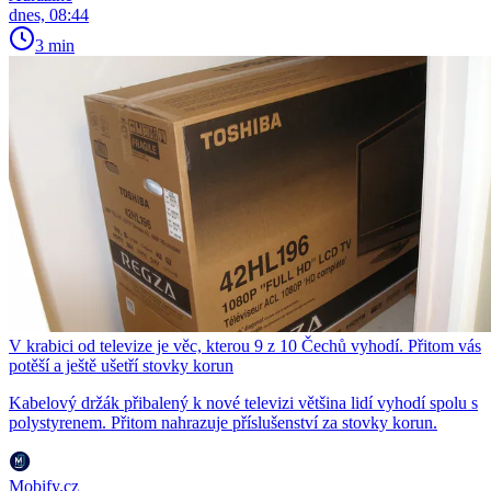
dnes, 08:44
3 min
V krabici od televize je věc, kterou 9 z 10 Čechů vyhodí. Přitom vás
potěší a ještě ušetří stovky korun
Kabelový držák přibalený k nové televizi většina lidí vyhodí spolu s
polystyrenem. Přitom nahrazuje příslušenství za stovky korun.
Mobify.cz