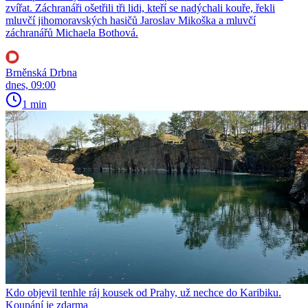
zvířat. Záchranáři ošetřili tři lidi, kteří se nadýchali kouře, řekli
mluvčí jihomoravských hasičů Jaroslav Mikoška a mluvčí
záchranářů Michaela Bothová.
Brněnská Drbna
dnes, 09:00
1 min
Kdo objevil tenhle ráj kousek od Prahy, už nechce do Karibiku.
Koupání je zdarma