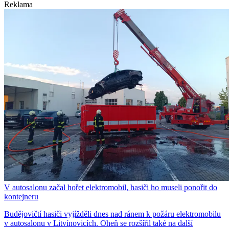
Reklama
V autosalonu začal hořet elektromobil, hasiči ho museli ponořit do
kontejneru
Budějovičtí hasiči vyjížděli dnes nad ránem k požáru elektromobilu
v autosalonu v Litvínovicích. Oheň se rozšířil také na další