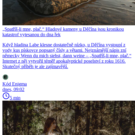
„Spatříš-li mne, plač.“ Hladové kameny u Děčína jsou kronikou
katastrof vytesanou do dna řek
Když hladina Labe klesne dostatečně nízko, u Děčína vystoupí z
vody kus pískovce popsaný čísly a větami. Nejznámější nápis zní
německy Wenn du mich siehst, dann weine – „Spatříš-li mne, plač.“
Internet z něj vytvořil téměř apokalyptické poselství z roku 1616.
Skutečný příběh je ale zajímavější.
Kód Enigma
dnes, 09:02
5 min