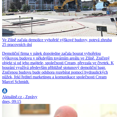
Ve Zlíně začala demolice vyhořelé výškové budovy, potrvá zhruba
25 pracovních dní
Demoliční firma v pátek dopoledne začala bourat vyhořelou
výškovou budovu v někdejším továrním areálu ve Zlíně. Zničený
objekt si od jeho majitele, společnosti Cream, převzala ve čtvrtek. K
bourání využívá především přibližně stotunový demoliční bagr.
Zničenou budovu bude odshora rozebírat pomocí hydraulických
nůžek, řekl ředitel marketingu a komunikace společnosti Cream
Marcel Schmidt.
Aktuálně.cz - Zprávy
dnes, 09:15