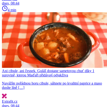
dnes, 08:44
4 min
Ani cibule, ani česnek. Guláš dostane sametovou chuť díky 1
surovině, kterou Maďaři přidávají odjakživa
Navážíte pořádnou horu cibule, sáhnete po kvalitní paprice a maso
dusíte líně […]
Extrafit.cz
dnes, 08:44