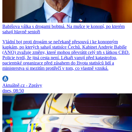
Babišova válka s drogami bobtná. Na mušce je konopí, po kterém
sahají hlavně senioři
Vládní boj proti drogám se nečekaně přesouvá i ke konopným
kapkám, po kterých sahají statisíce Čechů. Kabinet Andreje Babiše
(ANO) zvažuje změny, které mohou převrátit celý trh s látkou CBD.
Policie tvrdí, že jiná cesta není. Lékaři varují před katastrofou,
pacientské organizace před zásahem do života statisíců lidí a
ministerstva si mezitím protiřečí v tom, co vlastně vzniká.
Aktuálně.cz - Zprávy
dnes, 08:50