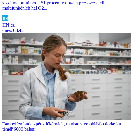
získá majoritní podíl 51 procent v novém provozovateli
multifunkčních hal O2...
HN.cz
dnes, 08:42
Tamoxifen bude zpět v lékárnách, ministerstvo ohlásilo dodávku
téměř 6000 balení