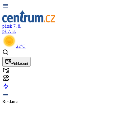
pátek 7. 8.
pá 7. 8.
22°C
Přihlášení
Reklama