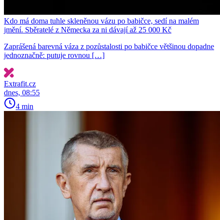
Kdo má doma tuhle skleněnou vázu po babičce, sedí na malém
jmění. Sběratelé z Německa za ni dávají až 25 000 Kč
Zaprášená barevná váza z pozůstalosti po babičce většinou dopadne
jednoznačně: putuje rovnou […]
Extrafit.cz
dnes, 08:55
4 min