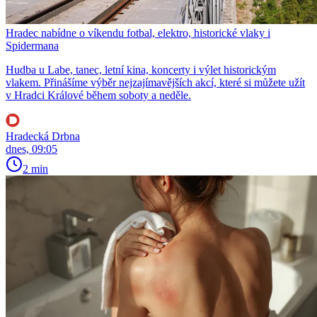
Hradec nabídne o víkendu fotbal, elektro, historické vlaky i
Spidermana
Hudba u Labe, tanec, letní kina, koncerty i výlet historickým
vlakem. Přinášíme výběr nejzajímavějších akcí, které si můžete užít
v Hradci Králové během soboty a neděle.
Hradecká Drbna
dnes, 09:05
2 min