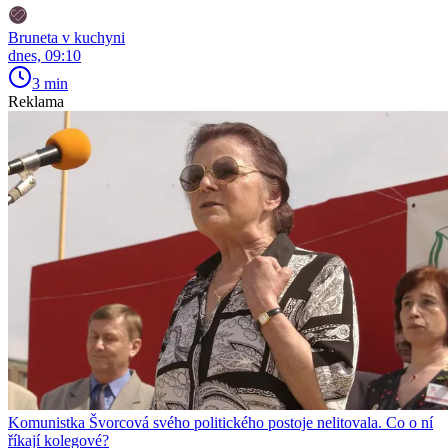
Bruneta v kuchyni
dnes, 09:10
3 min
Reklama
Komunistka Švorcová svého politického postoje nelitovala. Co o ní
říkají kolegové?