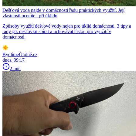
Dešťová voda najde v domácnosti řadu praktických využití. Její
vlastnosti oceníte i při úklidu
Způsoby využití dešťové vody nejen pro úklid domácnosti. 3 tipy a
rady jak dešťovku sbírat a uchovávat čistou pro využití v
domácnosti.
BydlímeÚtulně.cz
dnes, 09:17
2 min