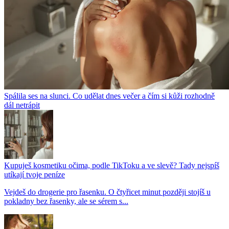
Spálila ses na slunci. Co udělat dnes večer a čím si kůži rozhodně
dál netrápit
Kupuješ kosmetiku očima, podle TikToku a ve slevě? Tady nejspíš
utíkají tvoje peníze
Vejdeš do drogerie pro řasenku. O čtyřicet minut později stojíš u
pokladny bez řasenky, ale se sérem s...