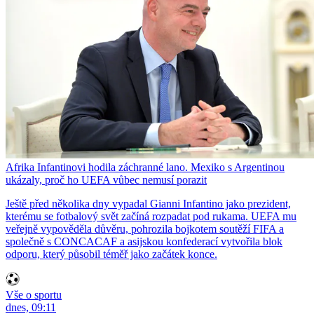
Afrika Infantinovi hodila záchranné lano. Mexiko s Argentinou
ukázaly, proč ho UEFA vůbec nemusí porazit
Ještě před několika dny vypadal Gianni Infantino jako prezident,
kterému se fotbalový svět začíná rozpadat pod rukama. UEFA mu
veřejně vypověděla důvěru, pohrozila bojkotem soutěží FIFA a
společně s CONCACAF a asijskou konfederací vytvořila blok
odporu, který působil téměř jako začátek konce.
Vše o sportu
dnes, 09:11