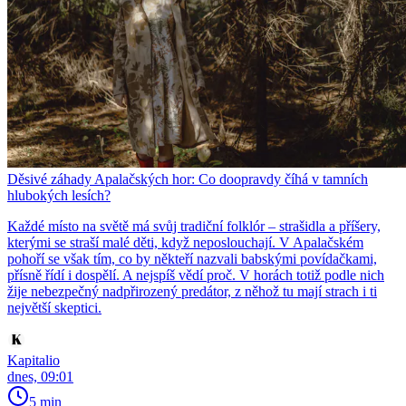
Děsivé záhady Apalačských hor: Co doopravdy číhá v tamních
hlubokých lesích?
Každé místo na světě má svůj tradiční folklór – strašidla a příšery,
kterými se straší malé děti, když neposlouchají. V Apalačském
pohoří se však tím, co by někteří nazvali babskými povídačkami,
přísně řídí i dospělí. A nejspíš vědí proč. V horách totiž podle nich
žije nebezpečný nadpřirozený predátor, z něhož tu mají strach i ti
největší skeptici.
Kapitalio
dnes, 09:01
5 min