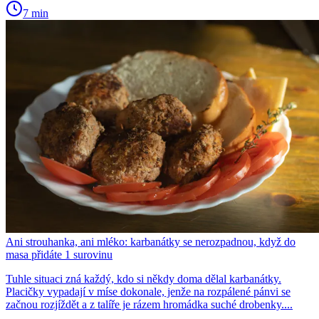
7 min
Ani strouhanka, ani mléko: karbanátky se nerozpadnou, když do
masa přidáte 1 surovinu
Tuhle situaci zná každý, kdo si někdy doma dělal karbanátky.
Placičky vypadají v míse dokonale, jenže na rozpálené pánvi se
začnou rozjíždět a z talíře je rázem hromádka suché drobenky....