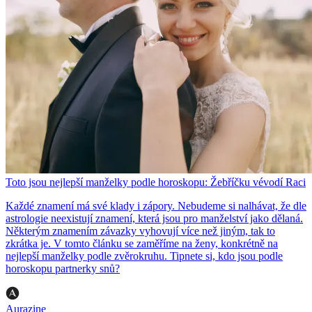
Toto jsou nejlepší manželky podle horoskopu: Žebříčku vévodí Raci
Každé znamení má své klady i zápory. Nebudeme si nalhávat, že dle
astrologie neexistují znamení, která jsou pro manželství jako dělaná.
Některým znamením závazky vyhovují více než jiným, tak to
zkrátka je. V tomto článku se zaměříme na ženy, konkrétně na
nejlepší manželky podle zvěrokruhu. Tipnete si, kdo jsou podle
horoskopu partnerky snů?
Aurazine