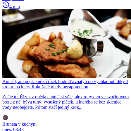
4 min
Ani sůl, ani pepř: kuřecí řízek bude šťavnatý i po vychladnutí díky 1
kroku, na který Rakušané nikdy nezapomenou
Znáte to. Řízek z oběda chutná skvěle, ale druhý den ve svačinovém
boxu z něj bývá tuhý, vysušený plátek, u kterého se bez sklenice
vody neobejdete. Přitom stačí jediný krok...
Bruneta v kuchyni
dnes, 08:43