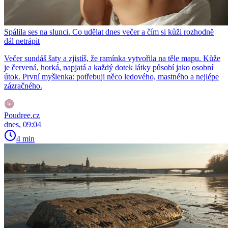
Spálila ses na slunci. Co udělat dnes večer a čím si kůži rozhodně
dál netrápit
Večer sundáš šaty a zjistíš, že ramínka vytvořila na těle mapu. Kůže
je červená, horká, napjatá a každý dotek látky působí jako osobní
útok. První myšlenka: potřebuji něco ledového, mastného a nejlépe
zázračného.
Poudree.cz
dnes, 09:04
4 min