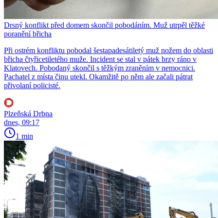
Drsný konflikt před domem skončil pobodáním. Muž utrpěl těžké
poranění břicha
Při ostrém konfliktu pobodal šestapadesátiletý muž nožem do oblasti
břicha čtyřicetiletého muže. Incident se stal v pátek brzy ráno v
Klatovech. Pobodaný skončil s těžkým zraněním v nemocnici.
Pachatel z místa činu utekl. Okamžitě po něm ale začali pátrat
přivolaní policisté.
Plzeňská Drbna
dnes, 09:17
1 min