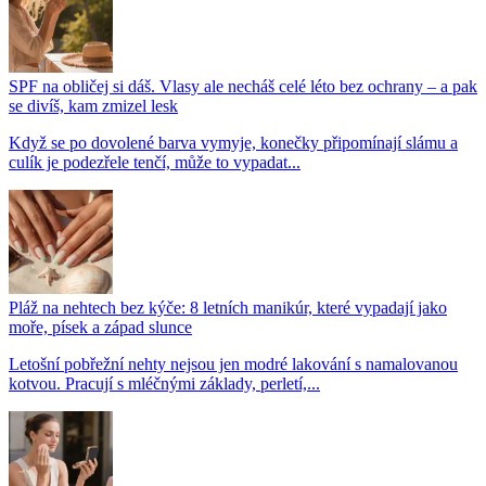
SPF na obličej si dáš. Vlasy ale necháš celé léto bez ochrany – a pak
se divíš, kam zmizel lesk
Když se po dovolené barva vymyje, konečky připomínají slámu a
culík je podezřele tenčí, může to vypadat...
Pláž na nehtech bez kýče: 8 letních manikúr, které vypadají jako
moře, písek a západ slunce
Letošní pobřežní nehty nejsou jen modré lakování s namalovanou
kotvou. Pracují s mléčnými základy, perletí,...