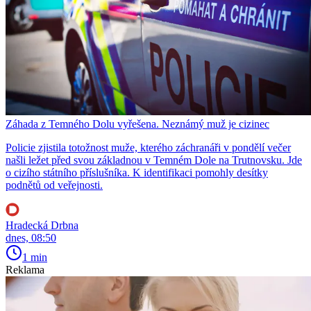
Záhada z Temného Dolu vyřešena. Neznámý muž je cizinec
Policie zjistila totožnost muže, kterého záchranáři v pondělí večer
našli ležet před svou základnou v Temném Dole na Trutnovsku. Jde
o cizího státního příslušníka. K identifikaci pomohly desítky
podnětů od veřejnosti.
Hradecká Drbna
dnes, 08:50
1 min
Reklama