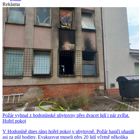
Reklama
Požár vyhnal z hodonínské ubytovny přes dvacet lidí i pár zvířat.
Hořel pokoj
V Hodoníně dnes ráno hořel pokoj v ubytovně. Požár hasiči uhasili
asi za půl hodiny. Evakuovat museli přes 20 lidí včetně několika