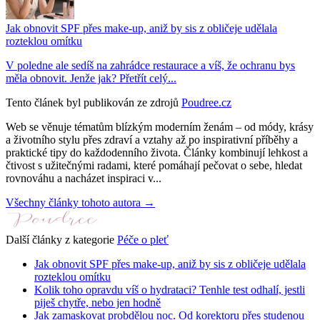
Jak obnovit SPF přes make-up, aniž by sis z obličeje udělala
rozteklou omítku
V poledne ale sedíš na zahrádce restaurace a víš, že ochranu bys
měla obnovit. Jenže jak? Přetřít celý...
Tento článek byl publikován ze zdrojů
Poudree.cz
Web se věnuje tématům blízkým moderním ženám – od módy, krásy
a životního stylu přes zdraví a vztahy až po inspirativní příběhy a
praktické tipy do každodenního života. Články kombinují lehkost a
čtivost s užitečnými radami, které pomáhají pečovat o sebe, hledat
rovnováhu a nacházet inspiraci v...
Všechny články tohoto autora →
Další články z kategorie
Péče o pleť
Jak obnovit SPF přes make-up, aniž by sis z obličeje udělala
rozteklou omítku
Kolik toho opravdu víš o hydrataci? Tenhle test odhalí, jestli
piješ chytře, nebo jen hodně
Jak zamaskovat probdělou noc. Od korektoru přes studenou