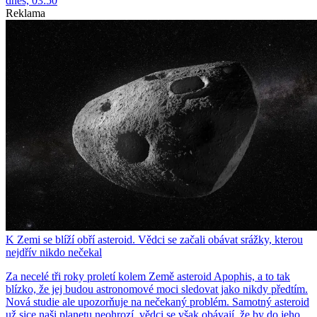
dnes, 03:50
Reklama
K Zemi se blíží obří asteroid. Vědci se začali obávat srážky, kterou
nejdřív nikdo nečekal
Za necelé tři roky proletí kolem Země asteroid Apophis, a to tak
blízko, že jej budou astronomové moci sledovat jako nikdy předtím.
Nová studie ale upozorňuje na nečekaný problém. Samotný asteroid
už sice naši planetu neohrozí, vědci se však obávají, že by do jeho