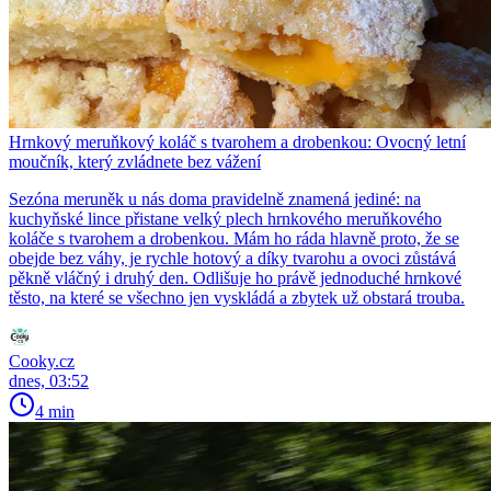
Hrnkový meruňkový koláč s tvarohem a drobenkou: Ovocný letní
moučník, který zvládnete bez vážení
Sezóna meruněk u nás doma pravidelně znamená jediné: na
kuchyňské lince přistane velký plech hrnkového meruňkového
koláče s tvarohem a drobenkou. Mám ho ráda hlavně proto, že se
obejde bez váhy, je rychle hotový a díky tvarohu a ovoci zůstává
pěkně vláčný i druhý den. Odlišuje ho právě jednoduché hrnkové
těsto, na které se všechno jen vyskládá a zbytek už obstará trouba.
Cooky.cz
dnes, 03:52
4 min