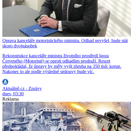
Oprava kanceláře motoristického ministra. Odhad nevyšel, bude stát
skoro dvojnásobek
Rekonstrukce kanceláře ministra životního prostředí Igora
Červeného (Motoristé) se oproti odhadům prodraží. Resort
předpokládal, že úpravy by měly vyjít zhruba na 350 tisíc korun.
Nakonec to ale podle výsledné smlouvy bude víc.
Aktuálně.cz - Zprávy
dnes, 03:30
Reklama