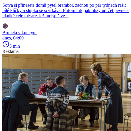
Sotva si přinesete domů pytel brambor, začnou po pár týdnech rašit
bílé klíčky a slupka se scvrkává. Přitom trik, jak hlízy udržet pevné a
hladké celé měsíce, leží nejspíš ve...
Bruneta v kuchyni
dnes, 04:00
3 min
Reklama