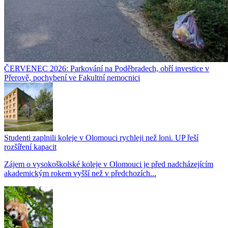
ČERVENEC 2026: Parkování na Poděbradech, obří investice v
Přerově, pochybení ve Fakultní nemocnici
Studenti zaplnili koleje v Olomouci rychleji než loni. UP řeší
rozšíření kapacit
Zájem o vysokoškolské koleje v Olomouci je před nadcházejícím
akademickým rokem vyšší než v předchozích...