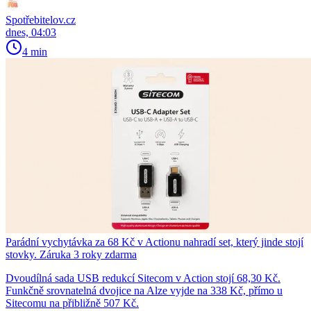
Spotřebitelov.cz
dnes, 04:03
4 min
Parádní vychytávka za 68 Kč v Actionu nahradí set, který jinde stojí
stovky. Záruka 3 roky zdarma
Dvoudílná sada USB redukcí Sitecom v Action stojí 68,30 Kč.
Funkčně srovnatelná dvojice na Alze vyjde na 338 Kč, přímo u
Sitecomu na přibližně 507 Kč.