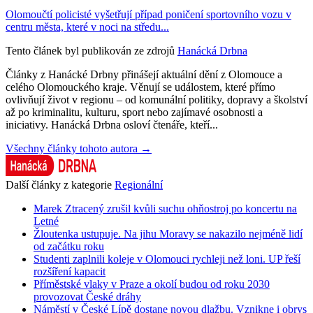
Olomoučtí policisté vyšetřují případ poničení sportovního vozu v
centru města, které v noci na středu...
Tento článek byl publikován ze zdrojů
Hanácká Drbna
Články z Hanácké Drbny přinášejí aktuální dění z Olomouce a
celého Olomouckého kraje. Věnují se událostem, které přímo
ovlivňují život v regionu – od komunální politiky, dopravy a školství
až po kriminalitu, kulturu, sport nebo zajímavé osobnosti a
iniciativy. Hanácká Drbna osloví čtenáře, kteří...
Všechny články tohoto autora →
Další články z kategorie
Regionální
Marek Ztracený zrušil kvůli suchu ohňostroj po koncertu na
Letné
Žloutenka ustupuje. Na jihu Moravy se nakazilo nejméně lidí
od začátku roku
Studenti zaplnili koleje v Olomouci rychleji než loni. UP řeší
rozšíření kapacit
Příměstské vlaky v Praze a okolí budou od roku 2030
provozovat České dráhy
Náměstí v České Lípě dostane novou dlažbu. Vznikne i obrys