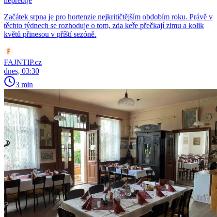
nepřebije
Začátek srpna je pro hortenzie nejkritičtějším obdobím roku. Právě v
těchto týdnech se rozhoduje o tom, zda keře přečkají zimu a kolik
květů přinesou v příští sezóně.
FAJNTIP.cz
dnes, 03:30
3 min