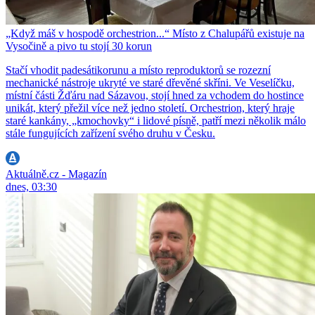
„Když máš v hospodě orchestrion...“ Místo z Chalupářů existuje na
Vysočině a pivo tu stojí 30 korun
Stačí vhodit padesátikorunu a místo reproduktorů se rozezní
mechanické nástroje ukryté ve staré dřevěné skříni. Ve Veselíčku,
místní části Žďáru nad Sázavou, stojí hned za vchodem do hostince
unikát, který přežil více než jedno století. Orchestrion, který hraje
staré kankány, „kmochovky“ i lidové písně, patří mezi několik málo
stále fungujících zařízení svého druhu v Česku.
Aktuálně.cz - Magazín
dnes, 03:30