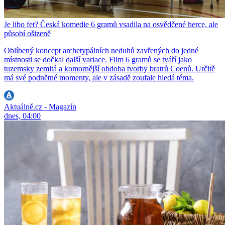
Je libo fet? Česká komedie 6 gramů vsadila na osvědčené herce, ale
působí ošizeně
Oblíbený koncept archetypálních neduhů zavřených do jedné
místnosti se dočkal další variace. Film 6 gramů se tváří jako
tuzemsky zemitá a komornější obdoba tvorby bratrů Coenů. Určitě
má své podnětné momenty, ale v zásadě zoufale hledá téma.
Aktuálně.cz - Magazín
dnes, 04:00