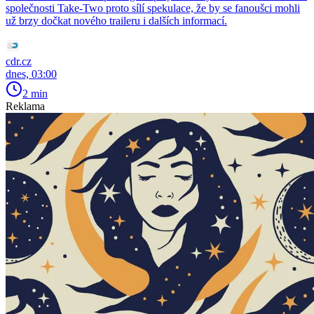
společnosti Take-Two proto sílí spekulace, že by se fanoušci mohli
už brzy dočkat nového traileru i dalších informací.
cdr.cz
dnes, 03:00
2 min
Reklama