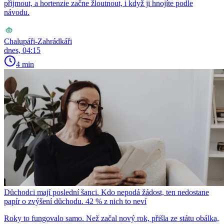
přijmout, a hortenzie začne žloutnout, i když ji hnojíte podle
návodu.
Chalupáři-Zahrádkáři
dnes, 04:15
4 min
Důchodci mají poslední šanci. Kdo nepodá žádost, ten nedostane
papír o zvýšení důchodu. 42 % z nich to neví
Roky to fungovalo samo. Než začal nový rok, přišla ze státu obálka,