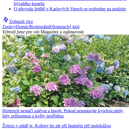
bývalého kostela
O převodu letiště v Karlových Varech se rozhodne na podzim
Zobrazit více
Zprávy
Domácí
Regionální
Olomoucký kraj
Vybrali jsme pro vás
Magazíny a zajímavosti
Hortenzii nestačí zalévat a hnojit. Pokud nenastavíte kyselost půdy,
listy zežloutnou a květy nepřijdou
Železo v půdě je. Kořeny ho ale při špatném pH nedokážou