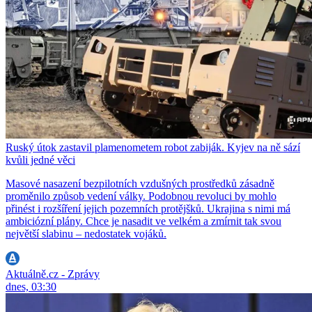
Ruský útok zastavil plamenometem robot zabiják. Kyjev na ně sází
kvůli jedné věci
Masové nasazení bezpilotních vzdušných prostředků zásadně
proměnilo způsob vedení války. Podobnou revoluci by mohlo
přinést i rozšíření jejich pozemních protějšků. Ukrajina s nimi má
ambiciózní plány. Chce je nasadit ve velkém a zmírnit tak svou
největší slabinu – nedostatek vojáků.
Aktuálně.cz - Zprávy
dnes, 03:30