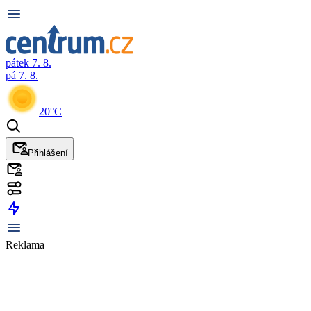
pátek 7. 8.
pá 7. 8.
20°C
Přihlášení
Reklama