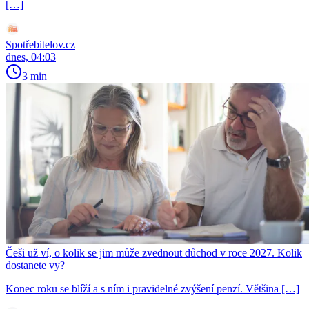
[…]
Spotřebitelov.cz
dnes, 04:03
3 min
Češi už ví, o kolik se jim může zvednout důchod v roce 2027. Kolik
dostanete vy?
Konec roku se blíží a s ním i pravidelné zvýšení penzí. Většina […]