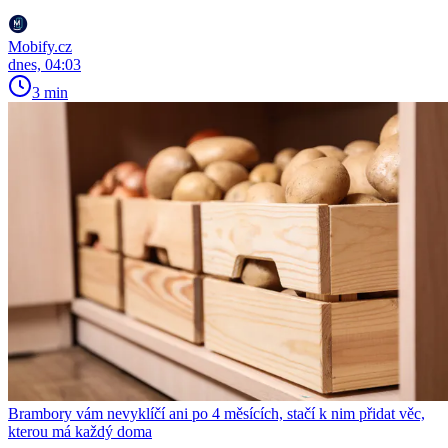
Mobify.cz
dnes, 04:03
3 min
Brambory vám nevyklíčí ani po 4 měsících, stačí k nim přidat věc,
kterou má každý doma