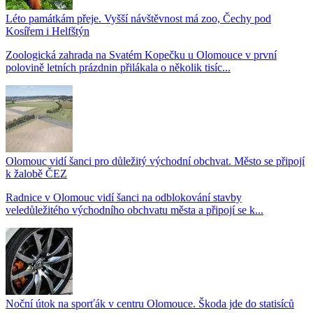
Léto památkám přeje. Vyšší návštěvnost má zoo, Čechy pod
Kosířem i Helfštýn
Zoologická zahrada na Svatém Kopečku u Olomouce v první
polovině letních prázdnin přilákala o několik tisíc...
Olomouc vidí šanci pro důležitý východní obchvat. Město se připojí
k žalobě ČEZ
Radnice v Olomouc vidí šanci na odblokování stavby
veledůležitého východního obchvatu města a připojí se k...
Noční útok na sporťák v centru Olomouce. Škoda jde do statisíců