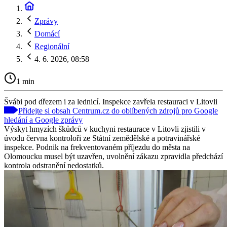
Zprávy
Domácí
Regionální
4. 6. 2026, 08:58
1 min
Švábi pod dřezem i za lednicí. Inspekce zavřela restauraci v Litovli
Přidejte si obsah Centrum.cz do oblíbených zdrojů pro Google
hledání a Google zprávy
Výskyt hmyzích škůdců v kuchyni restaurace v Litovli zjistili v
úvodu června kontroloři ze Státní zemědělské a potravinářské
inspekce. Podnik na frekventovaném příjezdu do města na
Olomoucku musel být uzavřen, uvolnění zákazu zpravidla předchází
kontrola odstranění nedostatků.