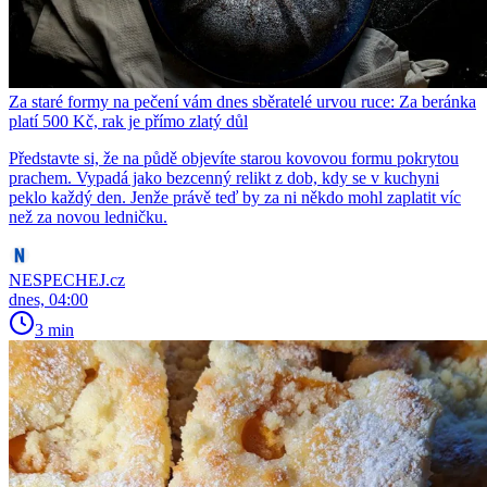
Za staré formy na pečení vám dnes sběratelé urvou ruce: Za beránka
platí 500 Kč, rak je přímo zlatý důl
Představte si, že na půdě objevíte starou kovovou formu pokrytou
prachem. Vypadá jako bezcenný relikt z dob, kdy se v kuchyni
peklo každý den. Jenže právě teď by za ni někdo mohl zaplatit víc
než za novou ledničku.
NESPECHEJ.cz
dnes, 04:00
3 min