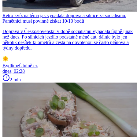
Retro kvíz na téma jak vypadala doprava a silnice za socialismu:
Pamětníci musí povinně získat 10/10 bodů
Doprava v Československu v době socialismu vypadala úplně jinak
než dnes. Po silnicích jezdilo podstatně méně aut, dálnic bylo jen
několik desítek kilometrů a cesta na dovolenou se často plánovala
týdny dopředu.
BydlímeÚtulně.cz
dnes, 02:28
2 min