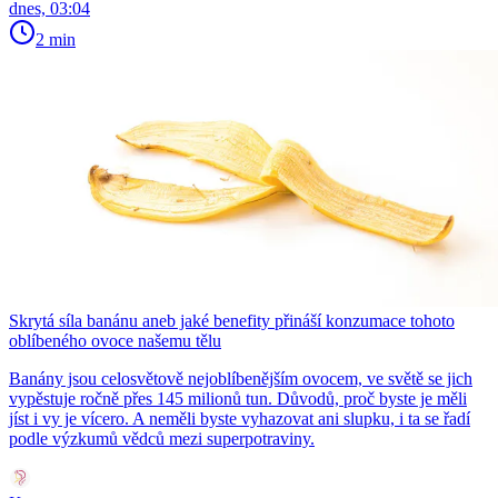
dnes, 03:04
2 min
Skrytá síla banánu aneb jaké benefity přináší konzumace tohoto
oblíbeného ovoce našemu tělu
Banány jsou celosvětově nejoblíbenějším ovocem, ve světě se jich
vypěstuje ročně přes 145 milionů tun. Důvodů, proč byste je měli
jíst i vy je vícero. A neměli byste vyhazovat ani slupku, i ta se řadí
podle výzkumů vědců mezi superpotraviny.