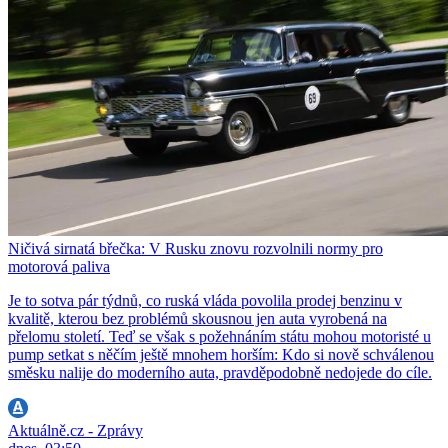
Ničivá sirnatá břečka: V Rusku znovu rozvolnili normy pro
motorová paliva
Je to sotva pár týdnů, co ruská vláda povolila prodej benzinu v
kvalitě, kterou bez problémů skousnou jen auta vyrobená na
přelomu století. Teď se však s požehnáním státu mohou motoristé u
pump setkat s něčím ještě mnohem horším: Kdo si nově schválenou
směsku nalije do moderního auta, pravděpodobně nedojede do cíle.
Aktuálně.cz - Zprávy