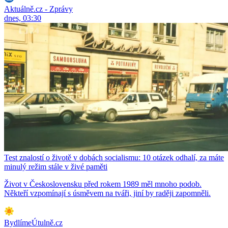
Aktuálně.cz - Zprávy
dnes, 03:30
Test znalostí o životě v dobách socialismu: 10 otázek odhalí, za máte
minulý režim stále v živé paměti
Život v Československu před rokem 1989 měl mnoho podob.
Někteří vzpomínají s úsměvem na tváři, jiní by raději zapomněli.
BydlímeÚtulně.cz