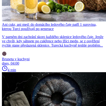
Ani cukr, ani med: do domácího ledového čaje patří 1 surovina,
kterou Turci používají po generace
V parném dni zachrání skoro každého sklenice ledového čaje. Jenže
ve chvíli, kdy sáhnete po cukřence nebo lžíci medu, se z osvěžení
rychle stane přeslazená sklenice. Turecká kuchyně tenhle problém...
Bruneta v kuchyni
dnes, 04:00
4 min