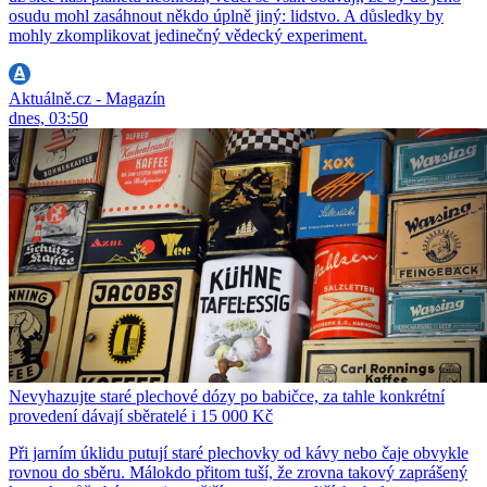
osudu mohl zasáhnout někdo úplně jiný: lidstvo. A důsledky by
mohly zkomplikovat jedinečný vědecký experiment.
Aktuálně.cz - Magazín
dnes, 03:50
Nevyhazujte staré plechové dózy po babičce, za tahle konkrétní
provedení dávají sběratelé i 15 000 Kč
Při jarním úklidu putují staré plechovky od kávy nebo čaje obvykle
rovnou do sběru. Málokdo přitom tuší, že zrovna takový zaprášený