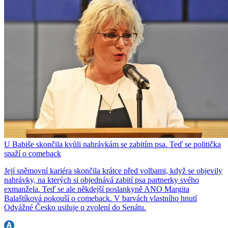
U Babiše skončila kvůli nahrávkám se zabitím psa. Teď se politička
snaží o comeback
Její sněmovní kariéra skončila krátce před volbami, když se objevily
nahrávky, na kterých si objednává zabití psa partnerky svého
exmanžela. Teď se ale někdejší poslankyně ANO Margita
Balaštíková pokouší o comeback. V barvách vlastního hnutí
Odvážné Česko usiluje o zvolení do Senátu.