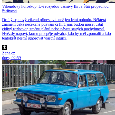
Víkendový horoskop: Lvi rozjedou vášnivý flirt a Štíři propadnou
žárlivosti
Druhý srpnový víkend přinese víc než jen letní pohodu. Některá
znamení čeká nečekané pozvání či flirt, jiná budou muset ustát
citlivý rozhovor, změnu plánů nebo návrat starých pochybností.
Hvězdy napoví, komu prospěje odvaha, kdo by měl zpomalit a kdo
tentokrát nesmí ignorovat vlastní intuici.
Žena.cz
dnes, 02:59