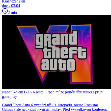
Krasnezeny.eu
dnes, 03:04
2 min
Napětí kolem GTA 6 roste. Srpen může přinést třetí trailer i první
gameplay
Grand Theft Auto 6 vychází už 19. listopadu, přesto Rockstar
Games stále neukázal první gameplay. Před výsledkovou konferencí