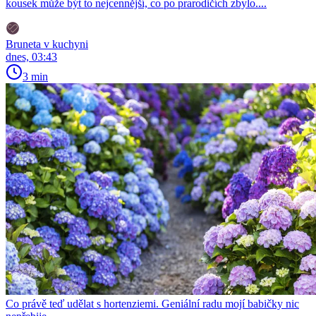
kousek může být to nejcennější, co po prarodičích zbylo....
Bruneta v kuchyni
dnes, 03:43
3 min
Co právě teď udělat s hortenziemi. Geniální radu mojí babičky nic