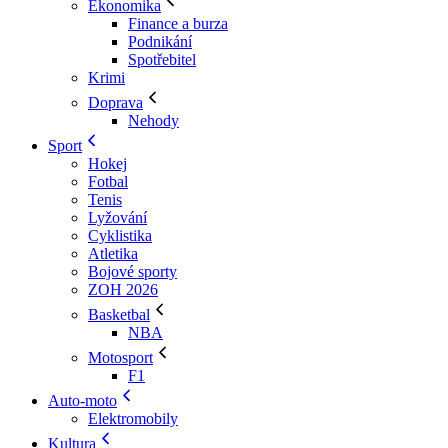
Ekonomika
Finance a burza
Podnikání
Spotřebitel
Krimi
Doprava
Nehody
Sport
Hokej
Fotbal
Tenis
Lyžování
Cyklistika
Atletika
Bojové sporty
ZOH 2026
Basketbal
NBA
Motosport
F1
Auto-moto
Elektromobily
Kultura