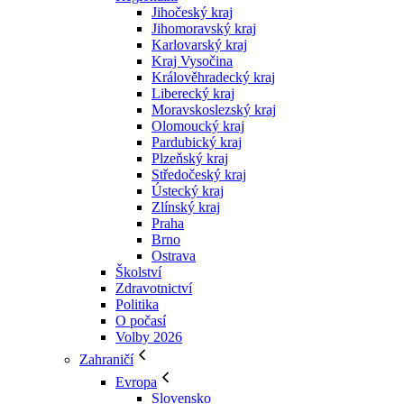
Jihočeský kraj
Jihomoravský kraj
Karlovarský kraj
Kraj Vysočina
Králověhradecký kraj
Liberecký kraj
Moravskoslezský kraj
Olomoucký kraj
Pardubický kraj
Plzeňský kraj
Středočeský kraj
Ústecký kraj
Zlínský kraj
Praha
Brno
Ostrava
Školství
Zdravotnictví
Politika
O počasí
Volby 2026
Zahraničí
Evropa
Slovensko