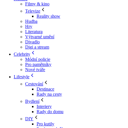
Filmy & kino
Televize
Reality show
Hudba
Hry
Literatura
Výtvarné umění
Divadlo
Digi a stream
Celebrity
Módní policie
Pro pamětníky
Nové tváře
Lifestyle
Cestování
Destinace
Rady na cesty
Bydlení
Interiery
Rady do domu
DIY
Pro kutily