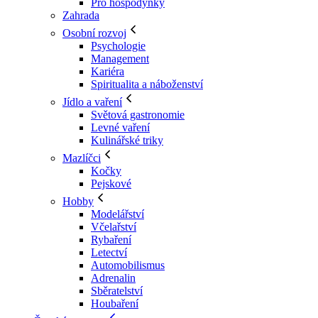
Pro hospodyňky
Zahrada
Osobní rozvoj
Psychologie
Management
Kariéra
Spiritualita a náboženství
Jídlo a vaření
Světová gastronomie
Levné vaření
Kulinářské triky
Mazlíčci
Kočky
Pejskové
Hobby
Modelářství
Včelařství
Rybaření
Letectví
Automobilismus
Adrenalin
Sběratelství
Houbaření