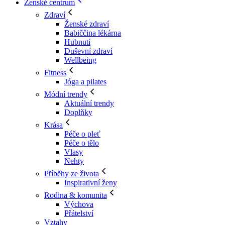
Ženské centrum
Zdraví
Ženské zdraví
Babiččina lékárna
Hubnutí
Duševní zdraví
Wellbeing
Fitness
Jóga a pilates
Módní trendy
Aktuální trendy
Doplňky
Krása
Péče o pleť
Péče o tělo
Vlasy
Nehty
Příběhy ze života
Inspirativní ženy
Rodina & komunita
Výchova
Přátelství
Vztahy