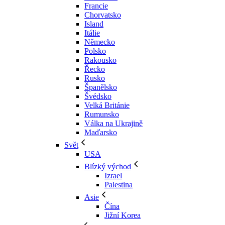
Francie
Chorvatsko
Island
Itálie
Německo
Polsko
Rakousko
Řecko
Rusko
Španělsko
Švédsko
Velká Británie
Rumunsko
Válka na Ukrajině
Maďarsko
Svět
USA
Blízký východ
Izrael
Palestina
Asie
Čína
Jižní Korea