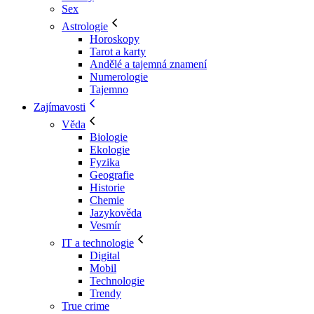
Sex
Astrologie
Horoskopy
Tarot a karty
Andělé a tajemná znamení
Numerologie
Tajemno
Zajímavosti
Věda
Biologie
Ekologie
Fyzika
Geografie
Historie
Chemie
Jazykověda
Vesmír
IT a technologie
Digital
Mobil
Technologie
Trendy
True crime