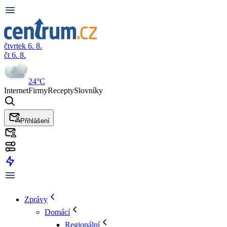
čtvrtek 6. 8.
čt 6. 8.
24°C
Internet
Firmy
Recepty
Slovníky
Přihlášení
Zprávy
Domácí
Regionální