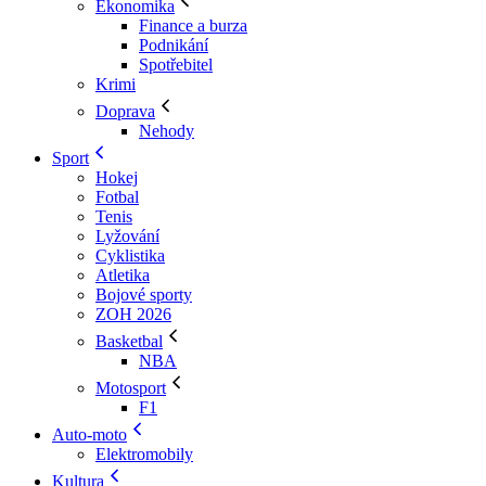
Ekonomika
Finance a burza
Podnikání
Spotřebitel
Krimi
Doprava
Nehody
Sport
Hokej
Fotbal
Tenis
Lyžování
Cyklistika
Atletika
Bojové sporty
ZOH 2026
Basketbal
NBA
Motosport
F1
Auto-moto
Elektromobily
Kultura