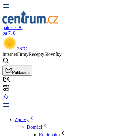
pátek 7. 8.
pá 7. 8.
26°C
Internet
Firmy
Recepty
Slovníky
Přihlášení
Zprávy
Domácí
Regionální