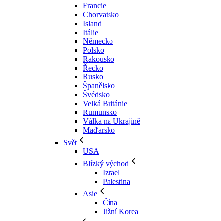
Francie
Chorvatsko
Island
Itálie
Německo
Polsko
Rakousko
Řecko
Rusko
Španělsko
Švédsko
Velká Británie
Rumunsko
Válka na Ukrajině
Maďarsko
Svět
USA
Blízký východ
Izrael
Palestina
Asie
Čína
Jižní Korea