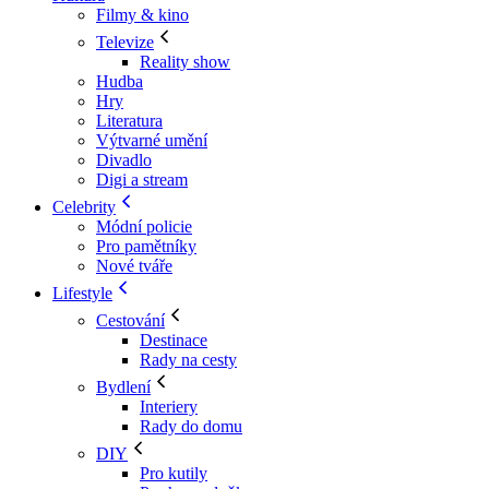
Filmy & kino
Televize
Reality show
Hudba
Hry
Literatura
Výtvarné umění
Divadlo
Digi a stream
Celebrity
Módní policie
Pro pamětníky
Nové tváře
Lifestyle
Cestování
Destinace
Rady na cesty
Bydlení
Interiery
Rady do domu
DIY
Pro kutily