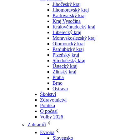
Jihočeský kraj
Jihomoravský kraj
Karlovarský kraj
Kraj Vysočina
Králověhradecký kraj
Liberecký kraj
Moravskoslezský kraj
Olomoucký kraj
Pardubický kraj
Plzeňský kraj
Středočeský kraj
Ústecký kraj
Zlínský kraj
Praha
Brno
Ostrava
Školství
Zdravotnictví
Politika
O počasí
Volby 2026
Zahraničí
Evropa
Slovensko