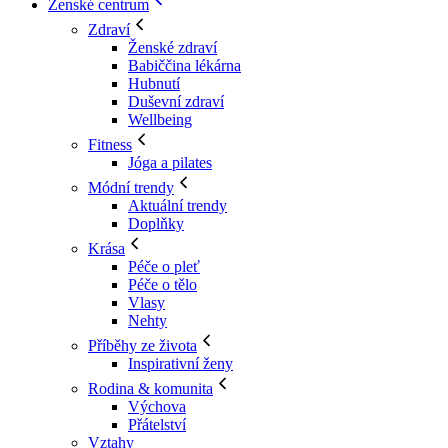
Ženské centrum
Zdraví
Ženské zdraví
Babiččina lékárna
Hubnutí
Duševní zdraví
Wellbeing
Fitness
Jóga a pilates
Módní trendy
Aktuální trendy
Doplňky
Krása
Péče o pleť
Péče o tělo
Vlasy
Nehty
Příběhy ze života
Inspirativní ženy
Rodina & komunita
Výchova
Přátelství
Vztahy