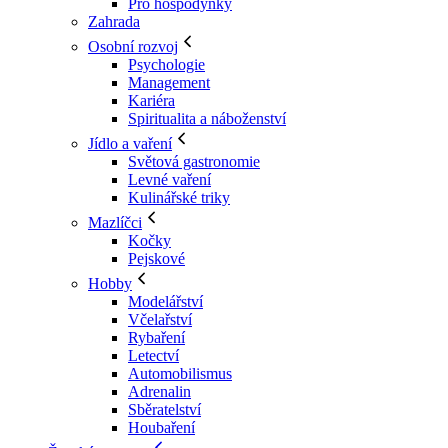
Pro hospodyňky
Zahrada
Osobní rozvoj
Psychologie
Management
Kariéra
Spiritualita a náboženství
Jídlo a vaření
Světová gastronomie
Levné vaření
Kulinářské triky
Mazlíčci
Kočky
Pejskové
Hobby
Modelářství
Včelařství
Rybaření
Letectví
Automobilismus
Adrenalin
Sběratelství
Houbaření