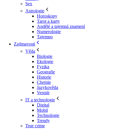
Sex
Astrologie
Horoskopy
Tarot a karty
Andělé a tajemná znamení
Numerologie
Tajemno
Zajímavosti
Věda
Biologie
Ekologie
Fyzika
Geografie
Historie
Chemie
Jazykověda
Vesmír
IT a technologie
Digital
Mobil
Technologie
Trendy
True crime