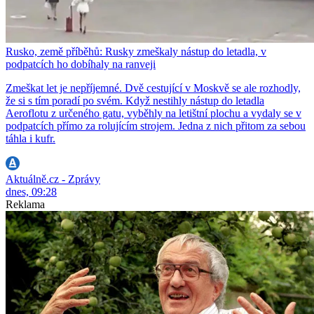
Rusko, země příběhů: Rusky zmeškaly nástup do letadla, v
podpatcích ho dobíhaly na ranveji
Zmeškat let je nepříjemné. Dvě cestující v Moskvě se ale rozhodly,
že si s tím poradí po svém. Když nestihly nástup do letadla
Aeroflotu z určeného gatu, vyběhly na letištní plochu a vydaly se v
podpatcích přímo za rolujícím strojem. Jedna z nich přitom za sebou
táhla i kufr.
Aktuálně.cz - Zprávy
dnes, 09:28
Reklama