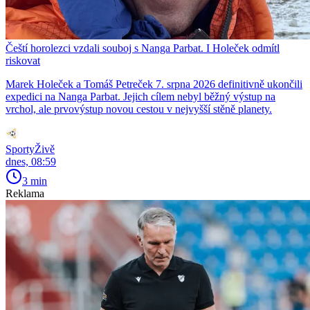
Čeští horolezci vzdali souboj s Nanga Parbat. I Holeček odmítl
riskovat
Marek Holeček a Tomáš Petreček 7. srpna 2026 definitivně ukončili
expedici na Nanga Parbat. Jejich cílem nebyl běžný výstup na
vrchol, ale prvovýstup novou cestou v nejvyšší stěně planety.
SportyŽivě
dnes, 08:59
3 min
Reklama