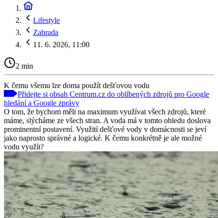
Lifestyle
Zahrada
11. 6. 2026, 11:00
2 min
K čemu všemu lze doma použít dešťovou vodu
Přidejte si obsah Centrum.cz do oblíbených zdrojů pro Google
hledání a Google zprávy
O tom, že bychom měli na maximum využívat všech zdrojů, které
máme, slýcháme ze všech stran. A voda má v tomto ohledu doslova
prominentní postavení. Využití dešťové vody v domácnosti se jeví
jako naprosto správné a logické. K čemu konkrétně je ale možné
vodu využít?