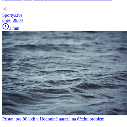
SportyŽivě
dnes, 09:04
3 min
Přístav pro 80 lodí v Hodoníně narazil na úřední problém