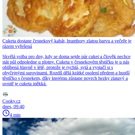
Cuketa dostane česnekový kabát, brambory zlatou barvu a večeře je
rázem vyřešená
Skvělá volba pro dny, kdy se doma sejde pár cuket a člověk nechce
stát půl odpoledne u plotny. Cuketa v česnekovém těstíčku je u nás
oblíbená hlavně v létě, protože je rychlá, sytá a vystačí si s
obyčejnými surovinami. Rozdíl dělá krátké osolení předem a hustší
těstíčko s česnekem, díky kterému zůstane povrch hezky zlatavý a
uvnitř je cuketa měkká.
Cooky.cz
dnes, 09:40
4 min