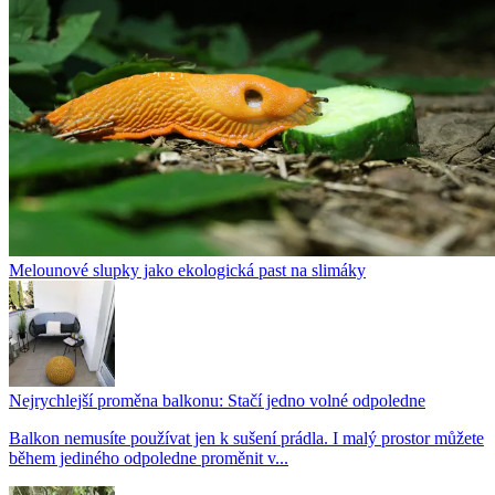
Melounové slupky jako ekologická past na slimáky
Nejrychlejší proměna balkonu: Stačí jedno volné odpoledne
Balkon nemusíte používat jen k sušení prádla. I malý prostor můžete
během jediného odpoledne proměnit v...