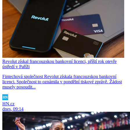
Revolut získal francouzskou bankovní licenci, příští rok otevře
ústředí v Paříži
Fintechová společnost Revolut získala francouzskou bankovní
licenci. Společnost to oznámila v pondělní tiskové zprávě. Žádost
musely posoudit...
HN.cz
dnes, 09:14