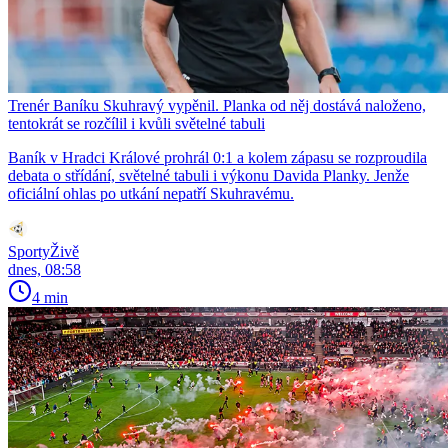
Trenér Baníku Skuhravý vypěnil. Planka od něj dostává naloženo,
tentokrát se rozčílil i kvůli světelné tabuli
Baník v Hradci Králové prohrál 0:1 a kolem zápasu se rozproudila
debata o střídání, světelné tabuli i výkonu Davida Planky. Jenže
oficiální ohlas po utkání nepatří Skuhravému.
SportyŽivě
dnes, 08:58
4 min