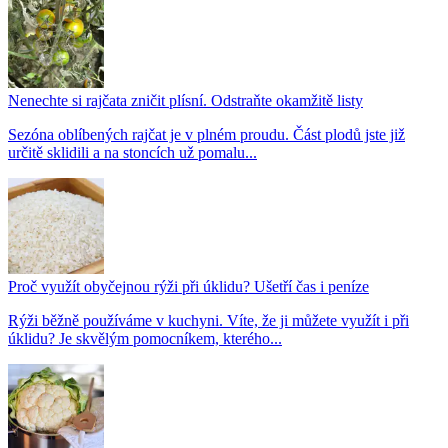
Nenechte si rajčata zničit plísní. Odstraňte okamžitě listy
Sezóna oblíbených rajčat je v plném proudu. Část plodů jste již
určitě sklidili a na stoncích už pomalu...
Proč využít obyčejnou rýži při úklidu? Ušetří čas i peníze
Rýži běžně používáme v kuchyni. Víte, že ji můžete využít i při
úklidu? Je skvělým pomocníkem, kterého...