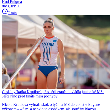
Kód Enigma
dnes, 09:11
7 min
Česká tyčkařka Krutilová přes sérii zranění ovládla juniorské MS.
Ještě ráno před finále měla pochyby
Nicole Krutilová vyhrála skok o tyči na MS do 20 let v Eugene
výkonem 4,45 m, a nebylo to osobákem, ale soutěžní hlavou.