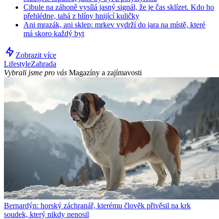
Cibule na záhoně vysílá jasný signál, že je čas sklízet. Kdo ho
přehlédne, tahá z hlíny hnijící kuličky
Ani mrazák, ani sklep: mrkev vydrží do jara na místě, které
má skoro každý byt
Zobrazit více
Lifestyle
Zahrada
Vybrali jsme pro vás
Magazíny a zajímavosti
Bernardýn: horský záchranář, kterému člověk přivěsil na krk
soudek, který nikdy nenosil