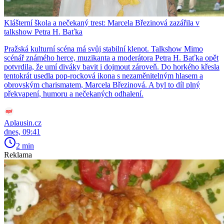
Klášterní škola a nečekaný trest: Marcela Březinová zazářila v
talkshow Petra H. Baťka
Pražská kulturní scéna má svůj stabilní klenot. Talkshow Mimo
scénář známého herce, muzikanta a moderátora Petra H. Baťka opět
potvrdila, že umí diváky bavit i dojmout zároveň. Do horkého křesla
tentokrát usedla pop-rocková ikona s nezaměnitelným hlasem a
obrovským charismatem, Marcela Březinová. A byl to díl plný
překvapení, humoru a nečekaných odhalení.
Aplausin.cz
dnes, 09:41
2 min
Reklama