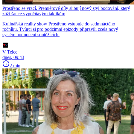
Prostřeno se vrací. Premiérové díly slibují nový styl bodování, který
ztíží šance vypočítavým taktikům
Kulinářská reality show Prostřeno vstupuje do sedmnáctého
ročníku. Tvůrci si pro podzimní epizody připravili zcela nový
systém hodnocení soutěžících.
V Telce
dnes, 09:43
2 min