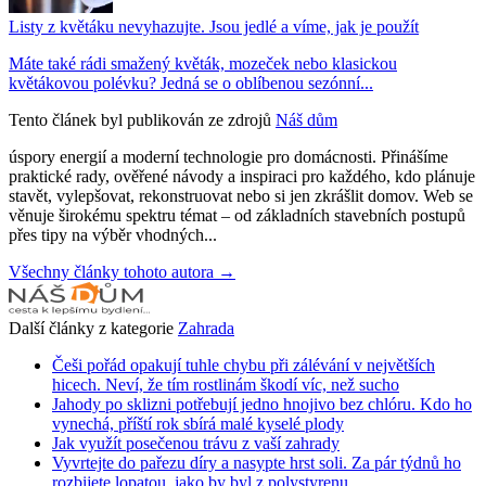
Listy z květáku nevyhazujte. Jsou jedlé a víme, jak je použít
Máte také rádi smažený květák, mozeček nebo klasickou
květákovou polévku? Jedná se o oblíbenou sezónní...
Tento článek byl publikován ze zdrojů
Náš dům
úspory energií a moderní technologie pro domácnosti. Přinášíme
praktické rady, ověřené návody a inspiraci pro každého, kdo plánuje
stavět, vylepšovat, rekonstruovat nebo si jen zkrášlit domov. Web se
věnuje širokému spektru témat – od základních stavebních postupů
přes tipy na výběr vhodných...
Všechny články tohoto autora →
Další články z kategorie
Zahrada
Češi pořád opakují tuhle chybu při zálévání v největších
hicech. Neví, že tím rostlinám škodí víc, než sucho
Jahody po sklizni potřebují jedno hnojivo bez chlóru. Kdo ho
vynechá, příští rok sbírá malé kyselé plody
Jak využít posečenou trávu z vaší zahrady
Vyvrtejte do pařezu díry a nasypte hrst soli. Za pár týdnů ho
rozbijete lopatou, jako by byl z polystyrenu