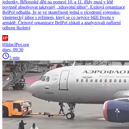
jednotky. Běloruské děti na pomezí 10. a 11. třídy musí v létě
povinně absolvovat takzvaný „zdravotní tábor“. Exilová organizace
BelPol odhalila, že se ve skutečnosti jedná o vícedenní vojensko-
vlastenecký tábor s režimem, který se co nejvíce blíží životu v
armádě. Členové organizace BelPol získali a analyzovali nařízení
odboru školství
HlídacíPes.org
dnes, 09:30
5 min