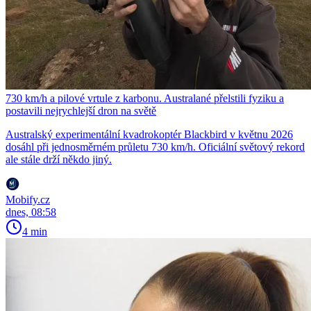
730 km/h a pilové vrtule z karbonu. Australané přelstili fyziku a
postavili nejrychlejší dron na světě
Australský experimentální kvadrokoptér Blackbird v květnu 2026
dosáhl při jednosměrném průletu 730 km/h. Oficiální světový rekord
ale stále drží někdo jiný.
Mobify.cz
dnes, 08:58
4 min