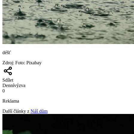
déšť
Zdroj
:
Foto: Pixabay
Sdílet
Denní
výzva
0
Reklama
Další články z
Náš dům