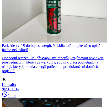
Parkside vyráží do boje s energií. V Lidlu teď koupíte něco úplně
jiného než nářadí
Obchodní řetězec Lidl překvapil své fanoušky zajímavou novinkou,
prostřednictvím které vyzývá kutily, aby si k práci pochutnali na
nápoji, který jim dodá energii potřebnou pro dokončení domácích
projektů.
Kapitalio
dnes, 09:14
2 min