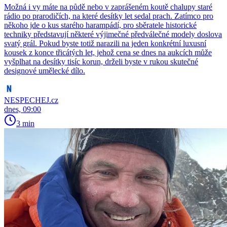
Možná i vy máte na půdě nebo v zaprášeném koutě chalupy staré
rádio po prarodičích, na které desítky let sedal prach. Zatímco pro
někoho jde o kus starého harampádí, pro sběratele historické
techniky představují některé výjimečné předválečné modely doslova
svatý grál. Pokud byste totiž narazili na jeden konkrétní luxusní
kousek z konce třicátých let, jehož cena se dnes na aukcích může
vyšplhat na desítky tisíc korun, drželi byste v rukou skutečné
designové umělecké dílo.
NESPECHEJ.cz
dnes, 09:00
3 min