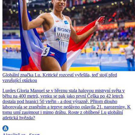
Globální značka Lu. Kritické rozcestí vyřešila, teď stojí před
vzrušující otázkou
Lurdes Gloria Manuel se v březnu stala halovou mistryní světa v
běhu na 400 metrů, venku se pak jako první Češka po 42 letech
dostala pod hranici 50 vteřin - a dost výrazně. Přitom dlouho
laborovala se zraněním a teprve nedávno oslavila 21. narozeniny. K
tomu umí zaujmout i mimo dráhu. Roste z oblíbené Lu globální
atletická hvězda?