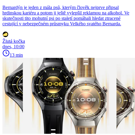
Bernardýn je jeden z mála psů, kterým člověk nejprve připsal
hrdinskou kariéru a potom ji ještě vylepšil reklamou na alkohol. Ve
skutečnosti tito mohutní psi po staletí pomáhali hledat ztracené
cestující v nebezpečném průsmyku Velkého svatého Bernarda.
Žlutá kočka
dnes, 10:00
13 min