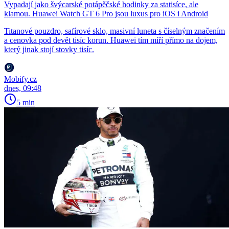
Vypadají jako švýcarské potápěčské hodinky za statisíce, ale
klamou. Huawei Watch GT 6 Pro jsou luxus pro iOS i Android
Titanové pouzdro, safírové sklo, masivní luneta s číselným značením
a cenovka pod devět tisíc korun. Huawei tím míří přímo na dojem,
který jinak stojí stovky tisíc.
Mobify.cz
dnes, 09:48
5 min