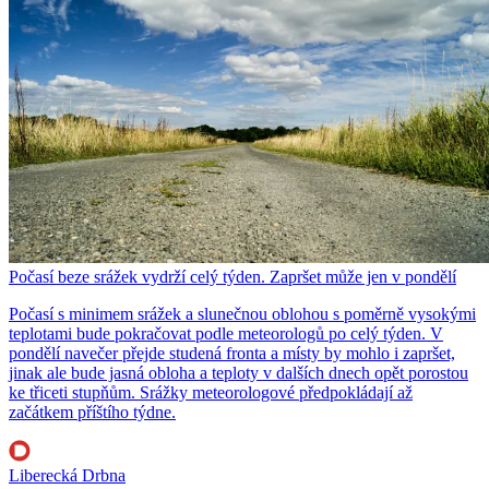
Počasí beze srážek vydrží celý týden. Zapršet může jen v pondělí
Počasí s minimem srážek a slunečnou oblohou s poměrně vysokými
teplotami bude pokračovat podle meteorologů po celý týden. V
pondělí navečer přejde studená fronta a místy by mohlo i zapršet,
jinak ale bude jasná obloha a teploty v dalších dnech opět porostou
ke třiceti stupňům. Srážky meteorologové předpokládají až
začátkem příštího týdne.
Liberecká Drbna