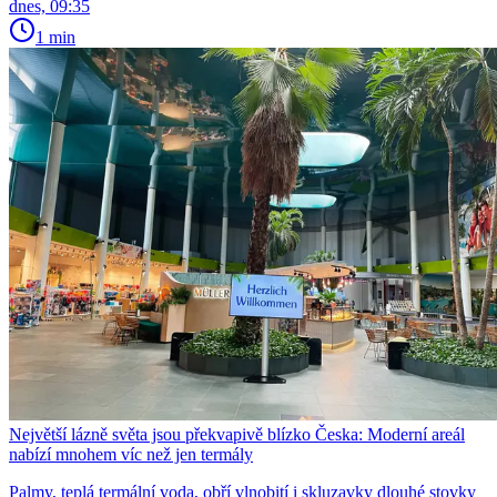
dnes, 09:35
1 min
Největší lázně světa jsou překvapivě blízko Česka: Moderní areál
nabízí mnohem víc než jen termály
Palmy, teplá termální voda, obří vlnobití i skluzavky dlouhé stovky