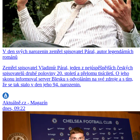
V den svých narozenin zemřel spisovatel Páral, autor legendárních
románů
Zemřel spisovatel Vladimír Páral, jeden z nejúspěšnějších českých
spisovatelů druhé poloviny 20. století a přelomu tisíciletí. O jeho
skonu informoval server Blesku s odvoláním na své zdroje a s tím,
že se tak stalo v den jeho 94. narozenin.
Aktuálně.cz - Magazín
dnes, 09:22