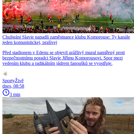
Chuligáni Slavie napadli zaměstnance klubu Komorouse: Ty kanále
jeden komunistickej, prašivej
Před stadionem v Edenu se objevil urážlivý mural namířený proti
bezpečnostnímu poradci Slavie Jiřímu Komorousovi. Spor mezi
vedením klubu a radikálním jádrem fanoušků se vyostřuje.
SportyŽivě
dnes, 08:58
3 min