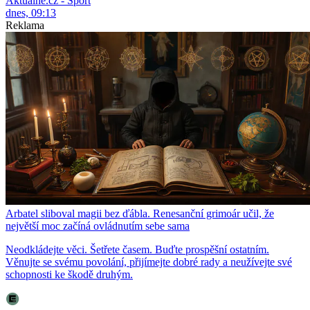
Aktuálně.cz - Sport
dnes, 09:13
Reklama
Arbatel sliboval magii bez ďábla. Renesanční grimoár učil, že
největší moc začíná ovládnutím sebe sama
Neodkládejte věci. Šetřete časem. Buďte prospěšní ostatním.
Věnujte se svému povolání, přijímejte dobré rady a neužívejte své
schopnosti ke škodě druhým.