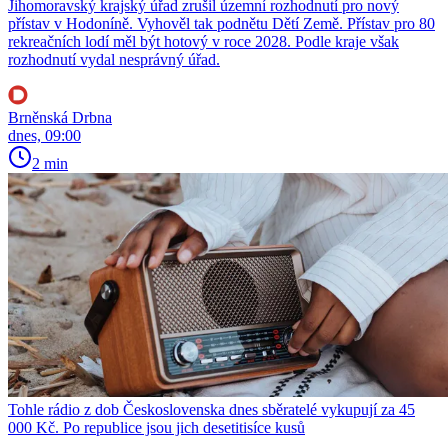
Jihomoravský krajský úřad zrušil územní rozhodnutí pro nový
přístav v Hodoníně. Vyhověl tak podnětu Dětí Země. Přístav pro 80
rekreačních lodí měl být hotový v roce 2028. Podle kraje však
rozhodnutí vydal nesprávný úřad.
Brněnská Drbna
dnes, 09:00
2 min
Tohle rádio z dob Československa dnes sběratelé vykupují za 45
000 Kč. Po republice jsou jich desetitisíce kusů