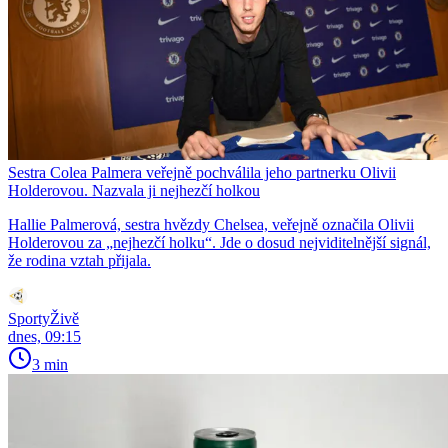
Sestra Colea Palmera veřejně pochválila jeho partnerku Olivii
Holderovou. Nazvala ji nejhezčí holkou
Hallie Palmerová, sestra hvězdy Chelsea, veřejně označila Olivii
Holderovou za „nejhezčí holku“. Jde o dosud nejviditelnější signál,
že rodina vztah přijala.
SportyŽivě
dnes, 09:15
3 min