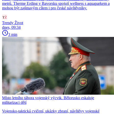
metrů. Therme Erding v Bavorsku spojují wellness s aquaparkem a
mohou být zajímavým cílem i pro české návštěvníky.
Trendy Život
dnes, 09:34
3 min
Místo letního tábora vojenský výcvik. Bělorusko eskaluje
militarizaci dětí
Vojensko-taktická cvičení, ukázky zbraní, návštěvy vojenské