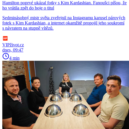
Hamilton poprvé ukázal fotky s Kim Kardashian. Fanoušci píšou, že
ho vrátila zpět do boje o titul
Sedminásobný mistr světa zveřejnil na Instagramu karusel párových
fotek s Kim Kardashian, a internet okamžitě propojil jeho soukromí
s návratem na stupně vítězů.
VIPživot.cz
dnes, 09:47
4 min