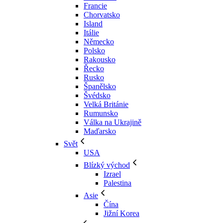
Francie
Chorvatsko
Island
Itálie
Německo
Polsko
Rakousko
Řecko
Rusko
Španělsko
Švédsko
Velká Británie
Rumunsko
Válka na Ukrajině
Maďarsko
Svět
USA
Blízký východ
Izrael
Palestina
Asie
Čína
Jižní Korea