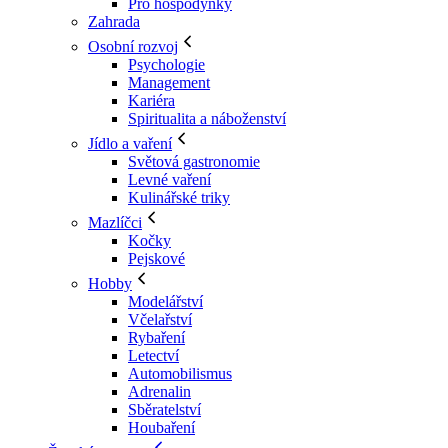
Pro hospodyňky
Zahrada
Osobní rozvoj
Psychologie
Management
Kariéra
Spiritualita a náboženství
Jídlo a vaření
Světová gastronomie
Levné vaření
Kulinářské triky
Mazlíčci
Kočky
Pejskové
Hobby
Modelářství
Včelařství
Rybaření
Letectví
Automobilismus
Adrenalin
Sběratelství
Houbaření