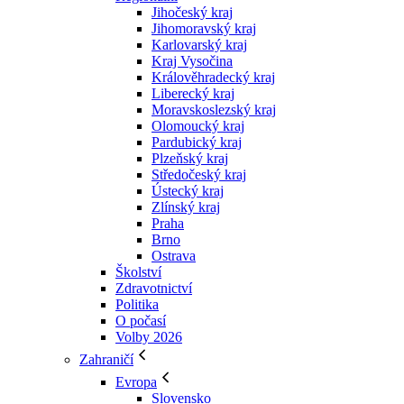
Jihočeský kraj
Jihomoravský kraj
Karlovarský kraj
Kraj Vysočina
Králověhradecký kraj
Liberecký kraj
Moravskoslezský kraj
Olomoucký kraj
Pardubický kraj
Plzeňský kraj
Středočeský kraj
Ústecký kraj
Zlínský kraj
Praha
Brno
Ostrava
Školství
Zdravotnictví
Politika
O počasí
Volby 2026
Zahraničí
Evropa
Slovensko