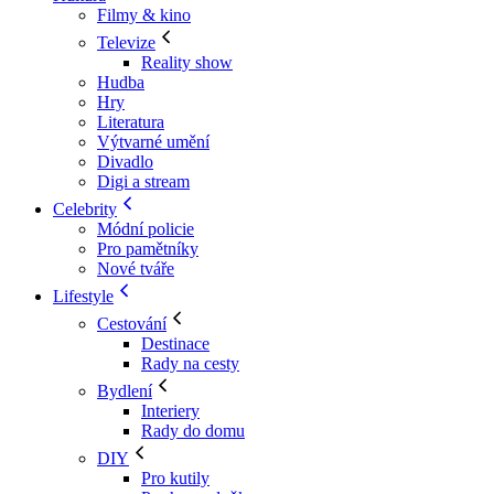
Filmy & kino
Televize
Reality show
Hudba
Hry
Literatura
Výtvarné umění
Divadlo
Digi a stream
Celebrity
Módní policie
Pro pamětníky
Nové tváře
Lifestyle
Cestování
Destinace
Rady na cesty
Bydlení
Interiery
Rady do domu
DIY
Pro kutily