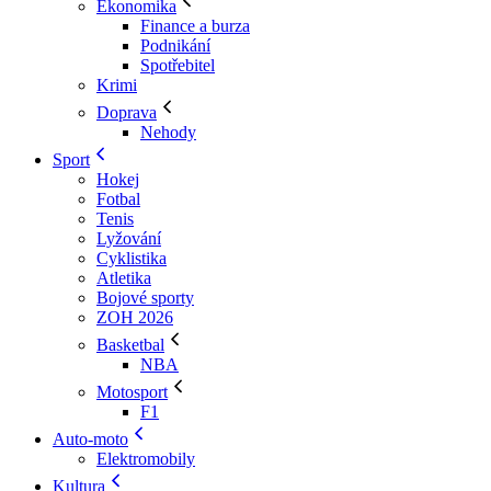
Ekonomika
Finance a burza
Podnikání
Spotřebitel
Krimi
Doprava
Nehody
Sport
Hokej
Fotbal
Tenis
Lyžování
Cyklistika
Atletika
Bojové sporty
ZOH 2026
Basketbal
NBA
Motosport
F1
Auto-moto
Elektromobily
Kultura