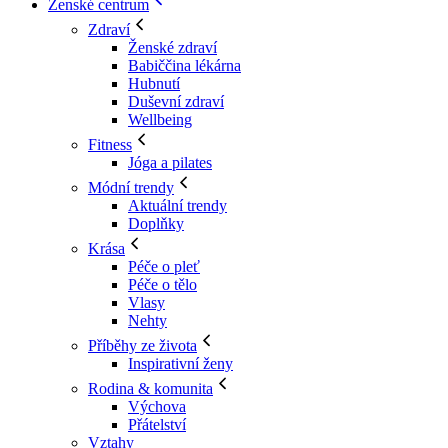
Ženské centrum
Zdraví
Ženské zdraví
Babiččina lékárna
Hubnutí
Duševní zdraví
Wellbeing
Fitness
Jóga a pilates
Módní trendy
Aktuální trendy
Doplňky
Krása
Péče o pleť
Péče o tělo
Vlasy
Nehty
Příběhy ze života
Inspirativní ženy
Rodina & komunita
Výchova
Přátelství
Vztahy