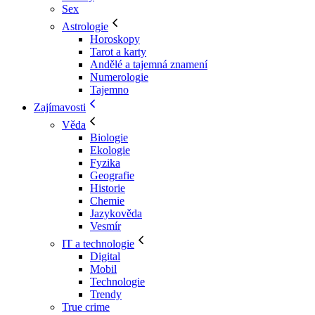
Sex
Astrologie
Horoskopy
Tarot a karty
Andělé a tajemná znamení
Numerologie
Tajemno
Zajímavosti
Věda
Biologie
Ekologie
Fyzika
Geografie
Historie
Chemie
Jazykověda
Vesmír
IT a technologie
Digital
Mobil
Technologie
Trendy
True crime