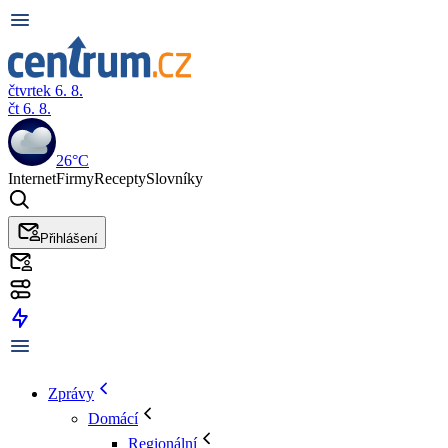
čtvrtek 6. 8.
čt 6. 8.
26°C
Internet
Firmy
Recepty
Slovníky
Přihlášení
Zprávy
Domácí
Regionální