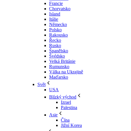
Francie
Chorvatsko
Island
Itálie
Německo
Polsko
Rakousko
Řecko
Rusko
Španělsko
Švédsko
Velká Británie
Rumunsko
Válka na Ukrajině
Maďarsko
Svět
USA
Blízký východ
Izrael
Palestina
Asie
Čína
Jižní Korea