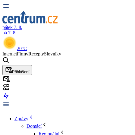
pátek 7. 8.
pá 7. 8.
20°C
Internet
Firmy
Recepty
Slovníky
Přihlášení
Zprávy
Domácí
Regionální