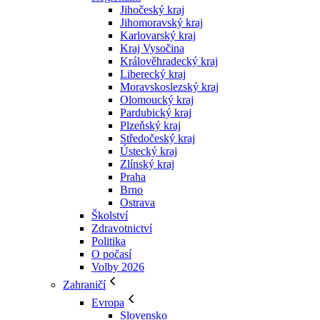
Jihočeský kraj
Jihomoravský kraj
Karlovarský kraj
Kraj Vysočina
Králověhradecký kraj
Liberecký kraj
Moravskoslezský kraj
Olomoucký kraj
Pardubický kraj
Plzeňský kraj
Středočeský kraj
Ústecký kraj
Zlínský kraj
Praha
Brno
Ostrava
Školství
Zdravotnictví
Politika
O počasí
Volby 2026
Zahraničí
Evropa
Slovensko