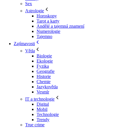
Sex
Astrologie
Horoskopy
Tarot a karty
Andělé a tajemná znamení
Numerologie
Tajemno
Zajímavosti
Věda
Biologie
Ekologie
Fyzika
Geografie
Historie
Chemie
Jazykověda
Vesmír
IT a technologie
Digital
Mobil
Technologie
Trendy
True crime