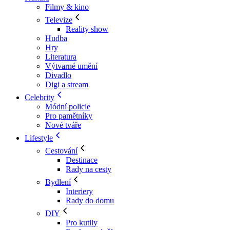
Filmy & kino
Televize
Reality show
Hudba
Hry
Literatura
Výtvarné umění
Divadlo
Digi a stream
Celebrity
Módní policie
Pro pamětníky
Nové tváře
Lifestyle
Cestování
Destinace
Rady na cesty
Bydlení
Interiery
Rady do domu
DIY
Pro kutily