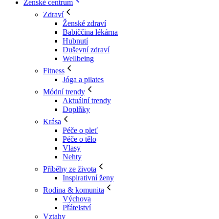
Ženské centrum
Zdraví
Ženské zdraví
Babiččina lékárna
Hubnutí
Duševní zdraví
Wellbeing
Fitness
Jóga a pilates
Módní trendy
Aktuální trendy
Doplňky
Krása
Péče o pleť
Péče o tělo
Vlasy
Nehty
Příběhy ze života
Inspirativní ženy
Rodina & komunita
Výchova
Přátelství
Vztahy