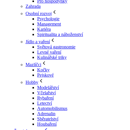
Pro hospodyňky
Zahrada
Osobní rozvoj
Psychologie
Management
Kariéra
Spiritualita a náboženství
Jídlo a vaření
Světová gastronomie
Levné vaření
Kulinářské triky
Mazlíčci
Kočky
Pejskové
Hobby
Modelářství
Včelařství
Rybaření
Letectví
Automobilismus
Adrenalin
Sběratelství
Houbaření