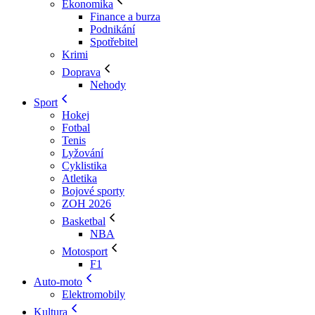
Ekonomika
Finance a burza
Podnikání
Spotřebitel
Krimi
Doprava
Nehody
Sport
Hokej
Fotbal
Tenis
Lyžování
Cyklistika
Atletika
Bojové sporty
ZOH 2026
Basketbal
NBA
Motosport
F1
Auto-moto
Elektromobily
Kultura