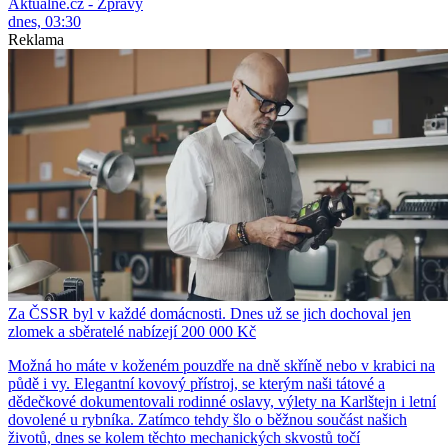
Aktuálně.cz - Zprávy
dnes, 03:30
Reklama
Za ČSSR byl v každé domácnosti. Dnes už se jich dochoval jen
zlomek a sběratelé nabízejí 200 000 Kč
Možná ho máte v koženém pouzdře na dně skříně nebo v krabici na
půdě i vy. Elegantní kovový přístroj, se kterým naši tátové a
dědečkové dokumentovali rodinné oslavy, výlety na Karlštejn i letní
dovolené u rybníka. Zatímco tehdy šlo o běžnou součást našich
životů, dnes se kolem těchto mechanických skvostů točí