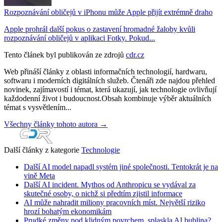
Rozpoznávání obličejů v iPhonu může Apple přijít extrémně draho
Apple prohrál další pokus o zastavení hromadné žaloby kvůli
rozpoznávání obličejů v aplikaci Fotky. Pokud...
Tento článek byl publikován ze zdrojů
cdr.cz
Web přináší články z oblasti informačních technologií, hardwaru,
softwaru i moderních digitálních služeb. Čtenáři zde najdou přehled
novinek, zajímavostí i témat, která ukazují, jak technologie ovlivňují
každodenní život i budoucnost.Obsah kombinuje výběr aktuálních
témat s vysvětlením...
Všechny články tohoto autora →
Další články z kategorie
Technologie
Další AI model napadl systém jiné společnosti. Tentokrát je na
vině Meta
Další AI incident. Mythos od Anthropicu se vydával za
skutečné osoby, o nichž si předtím zjistil informace
AI může nahradit miliony pracovních míst. Největší riziko
hrozí bohatým ekonomikám
Prudké změny pod klidným povrchem, splaskla AI bublina?