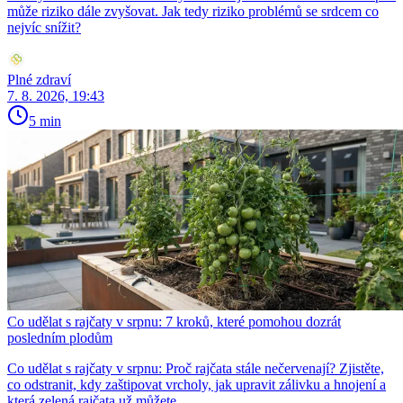
může riziko dále zvyšovat. Jak tedy riziko problémů se srdcem co
nejvíc snížit?
Plné zdraví
7. 8. 2026, 19:43
5 min
Co udělat s rajčaty v srpnu: 7 kroků, které pomohou dozrát
posledním plodům
Co udělat s rajčaty v srpnu: Proč rajčata stále nečervenají? Zjistěte,
co odstranit, kdy zaštipovat vrcholy, jak upravit zálivku a hnojení a
která zelená rajčata už můžete …