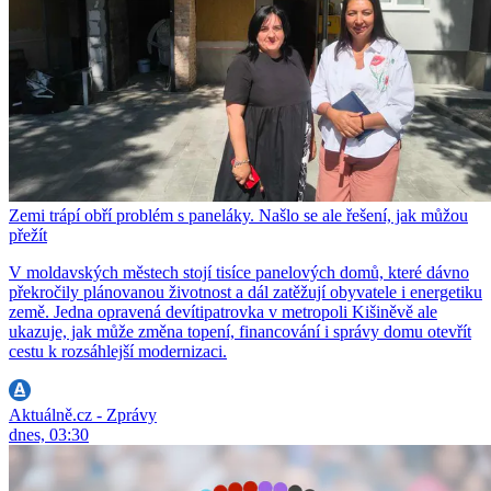
Zemi trápí obří problém s paneláky. Našlo se ale řešení, jak můžou
přežít
V moldavských městech stojí tisíce panelových domů, které dávno
překročily plánovanou životnost a dál zatěžují obyvatele i energetiku
země. Jedna opravená devítipatrovka v metropoli Kišiněvě ale
ukazuje, jak může změna topení, financování i správy domu otevřít
cestu k rozsáhlejší modernizaci.
Aktuálně.cz - Zprávy
dnes, 03:30