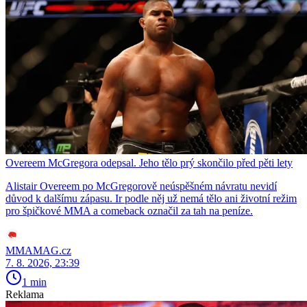
Overeem McGregora odepsal. Jeho tělo prý skončilo před pěti lety
Alistair Overeem po McGregorově neúspěšném návratu nevidí
důvod k dalšímu zápasu. Ir podle něj už nemá tělo ani životní režim
pro špičkové MMA a comeback označil za tah na peníze.
MMAMAG.cz
7. 8. 2026, 23:39
1 min
Reklama