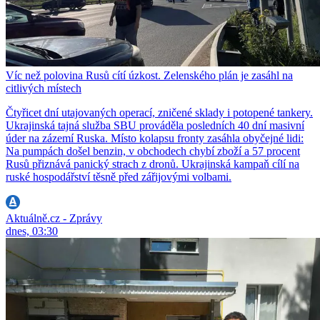
Víc než polovina Rusů cítí úzkost. Zelenského plán je zasáhl na
citlivých místech
Čtyřicet dní utajovaných operací, zničené sklady i potopené tankery.
Ukrajinská tajná služba SBU prováděla posledních 40 dní masivní
úder na zázemí Ruska. Místo kolapsu fronty zasáhla obyčejné lidi:
Na pumpách došel benzin, v obchodech chybí zboží a 57 procent
Rusů přiznává panický strach z dronů. Ukrajinská kampaň cílí na
ruské hospodářství těsně před zářijovými volbami.
Aktuálně.cz - Zprávy
dnes, 03:30