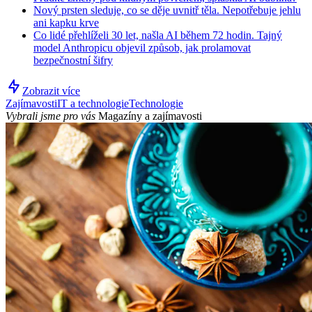
Nový prsten sleduje, co se děje uvnitř těla. Nepotřebuje jehlu
ani kapku krve
Co lidé přehlíželi 30 let, našla AI během 72 hodin. Tajný
model Anthropicu objevil způsob, jak prolamovat
bezpečnostní šifry
Zobrazit více
Zajímavosti
IT a technologie
Technologie
Vybrali jsme pro vás
Magazíny a zajímavosti