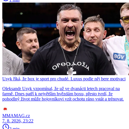
Usyk říká, že box je sport pro chudé. Luxus podle něj bere motivaci
Oleksandr Usyk vzpomínal, že už ve dvanácti letech pracoval na
farmě. Dnes patří k největším hvězdám boxu, přesto tvrdí, že
pohodlný život může bojovníkovi vzít ochotu ráno vstát a trénovat.
MMAMAG.cz
7. 8. 2026, 23:22
2 min