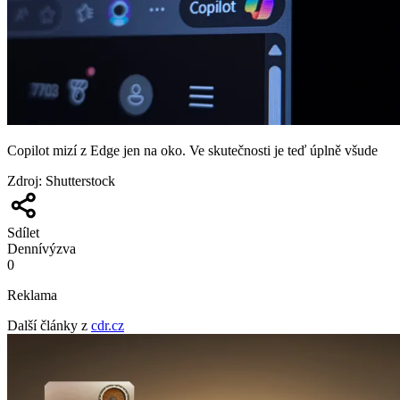
Copilot mizí z Edge jen na oko. Ve skutečnosti je teď úplně všude
Zdroj
:
Shutterstock
Sdílet
Denní
výzva
0
Reklama
Další články z
cdr.cz