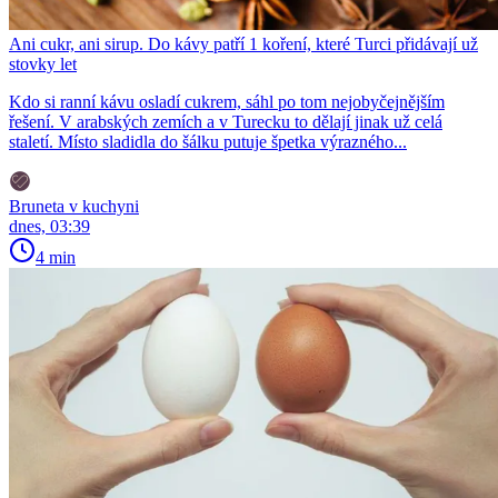
Ani cukr, ani sirup. Do kávy patří 1 koření, které Turci přidávají už
stovky let
Kdo si ranní kávu osladí cukrem, sáhl po tom nejobyčejnějším
řešení. V arabských zemích a v Turecku to dělají jinak už celá
staletí. Místo sladidla do šálku putuje špetka výrazného...
Bruneta v kuchyni
dnes, 03:39
4 min