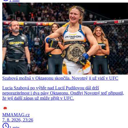
Szabová možná v Oktagonu skončila. Novotný ji už vidí v UFC
Lucia Szabová po výhře nad Lucií Pudilovou dál drží
neporazitelnost i dva pásy Oktagonu. Ondřej Novotný teď připustil,
že její další zápas už může přijít v UFC.
MMAMAG.cz
7. 8. 2026, 23:26
1 min