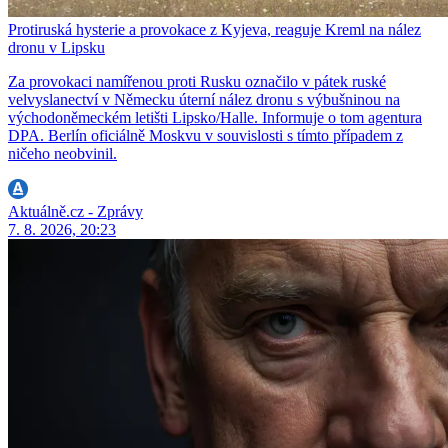
Protiruská hysterie a provokace z Kyjeva, reaguje Kreml na nález
dronu v Lipsku
Za provokaci namířenou proti Rusku označilo v pátek ruské
velvyslanectví v Německu úterní nález dronu s výbušninou na
východoněmeckém letišti Lipsko/Halle. Informuje o tom agentura
DPA. Berlín oficiálně Moskvu v souvislosti s tímto případem z
ničeho neobvinil.
Aktuálně.cz - Zprávy
7. 8. 2026, 20:23