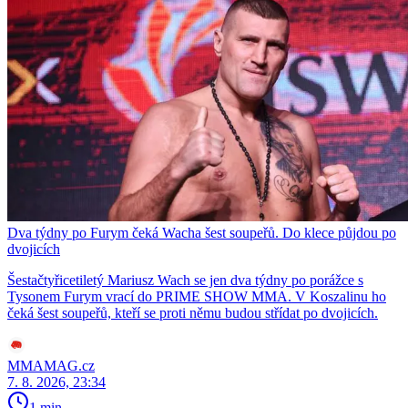
Dva týdny po Furym čeká Wacha šest soupeřů. Do klece půjdou po
dvojicích
Šestačtyřicetiletý Mariusz Wach se jen dva týdny po porážce s
Tysonem Furym vrací do PRIME SHOW MMA. V Koszalinu ho
čeká šest soupeřů, kteří se proti němu budou střídat po dvojicích.
MMAMAG.cz
7. 8. 2026, 23:34
1 min