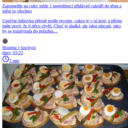
Zapomeňte na cukr: tuhle 1 ingredienci přidávají cukráři do těsta a
mění to všechno
Upečete bábovku přesně podle receptu, cukru je v ní dost, a přesto
máte pocit, že jí něco chybí. Chuť je sladká, ale jaksi placatá, jako
by se rozplynula do prázdna....
Bruneta v kuchyni
dnes, 03:22
3 min