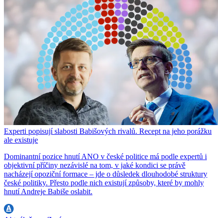
Experti popisují slabosti Babišových rivalů. Recept na jeho porážku
ale existuje
Dominantní pozice hnutí ANO v české politice má podle expertů i
objektivní příčiny nezávislé na tom, v jaké kondici se právě
nacházejí opoziční formace – jde o důsledek dlouhodobé struktury
české politiky. Přesto podle nich existují způsoby, které by mohly
hnutí Andreje Babiše oslabit.