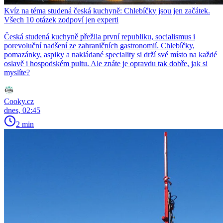
Kvíz na téma studená česká kuchyně: Chlebíčky jsou jen začátek.
Všech 10 otázek zodpoví jen experti
Česká studená kuchyně přežila první republiku, socialismus i
porevoluční nadšení ze zahraničních gastronomií. Chlebíčky,
pomazánky, aspiky a nakládané speciality si drží své místo na každé
oslavě i hospodském pultu. Ale znáte je opravdu tak dobře, jak si
myslíte?
Cooky.cz
dnes, 02:45
2 min