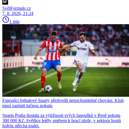
SvětFormule.cz
7. 8. 2026, 21:24
1 min
Fanoušci fotbalové Sparty předvedli nepochopitelné chování. Klub
musí zaplatit tučnou pokutu
Sparta Praha dostala za výtržnosti svých fanoušků v Brně pokutu
300 000 Kč. Světlice letěly směrem k hrací ploše, v sektoru hostů
hořela střecha toalet.