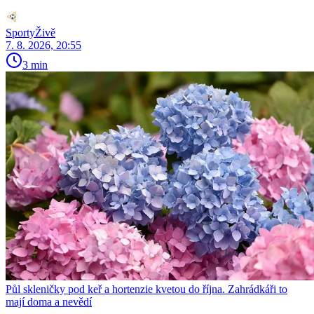
SportyŽivě
7. 8. 2026, 20:55
3 min
Půl skleničky pod keř a hortenzie kvetou do října. Zahrádkáři to
mají doma a nevědí