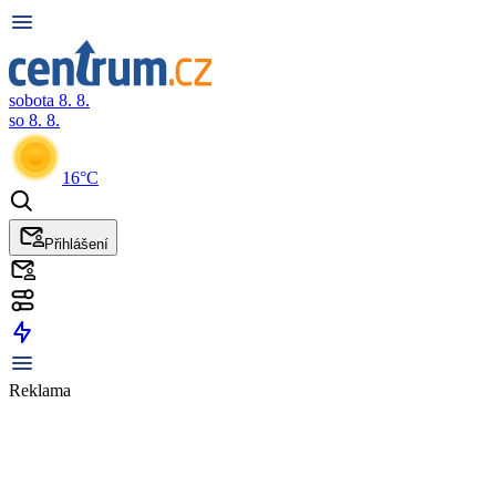
sobota 8. 8.
so 8. 8.
16°C
Přihlášení
Reklama