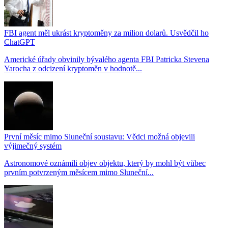
FBI agent měl ukrást kryptoměny za milion dolarů. Usvědčil ho
ChatGPT
Americké úřady obvinily bývalého agenta FBI Patricka Stevena
Yarocha z odcizení kryptoměn v hodnotě...
První měsíc mimo Sluneční soustavu: Vědci možná objevili
výjimečný systém
Astronomové oznámili objev objektu, který by mohl být vůbec
prvním potvrzeným měsícem mimo Sluneční...