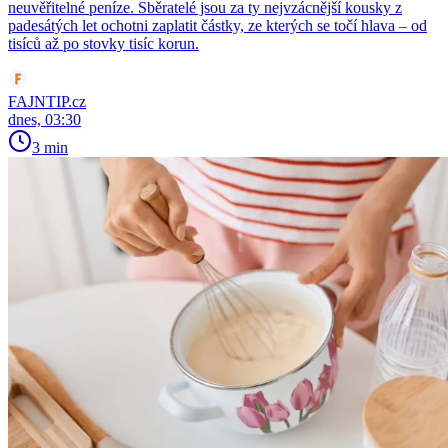
neuvěřitelné peníze. Sběratelé jsou za ty nejvzácnější kousky z
padesátých let ochotni zaplatit částky, ze kterých se točí hlava – od
tisíců až po stovky tisíc korun.
FAJNTIP.cz
dnes, 03:30
3 min