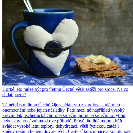
Horké léto může být pro třetinu Čechů větší zátěží pro srdce. Na co
si dát pozor?
Téměř 3,6 milionu Čechů žije s některým z kardiovaskulárních
onemocnění nebo jejich následky. Patří mezi ně například vysoký
krevní tlak, ischemická choroba srdeční, porucha srdečního rytmu
nebo stav po cévní mozkové příhodě. Právě tito lidé mohou hůře
zvládat vysoké letní teploty, dehydrataci, větší fyzickou zátěž i
změny režimu během dovolených. Častější konzumace alkoholu pak