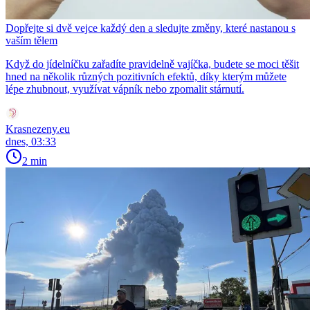
Dopřejte si dvě vejce každý den a sledujte změny, které nastanou s
vaším tělem
Když do jídelníčku zařadíte pravidelně vajíčka, budete se moci těšit
hned na několik různých pozitivních efektů, díky kterým můžete
lépe zhubnout, využívat vápník nebo zpomalit stárnutí.
Krasnezeny.eu
dnes, 03:33
2 min