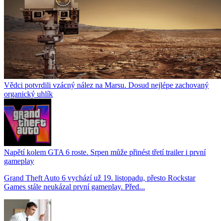
Vědci potvrdili vzácný nález na Marsu. Dosud nejlépe zachovaný
organický uhlík
Napětí kolem GTA 6 roste. Srpen může přinést třetí trailer i první
gameplay
Grand Theft Auto 6 vychází už 19. listopadu, přesto Rockstar
Games stále neukázal první gameplay. Před...