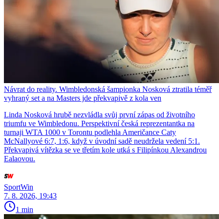
Návrat do reality. Wimbledonská šampionka Nosková ztratila téměř
vyhraný set a na Masters jde překvapivě z kola ven
Linda Nosková hrubě nezvládla svůj první zápas od životního
triumfu ve Wimbledonu. Perspektivní česká reprezentantka na
turnaji WTA 1000 v Torontu podlehla Američance Caty
McNallyové 6:7, 1:6, když v úvodní sadě neudržela vedení 5:1.
Překvapivá vítězka se ve třetím kole utká s Filipínkou Alexandrou
Ealaovou.
SportWin
7. 8. 2026, 19:43
1 min