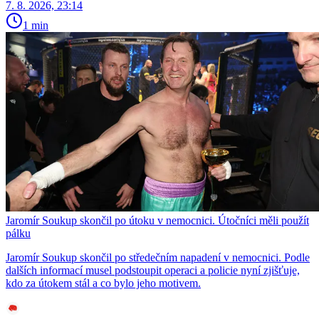
7. 8. 2026, 23:14
1 min
Jaromír Soukup skončil po útoku v nemocnici. Útočníci měli použít
pálku
Jaromír Soukup skončil po středečním napadení v nemocnici. Podle
dalších informací musel podstoupit operaci a policie nyní zjišťuje,
kdo za útokem stál a co bylo jeho motivem.