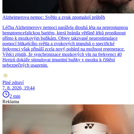
Alzheimerova nemoc: Světlo a zvuk zpomalují průběh
Léčba Alzheimerovy nemoci narážela dlouhá léta na neprostupnou
hematoencefalickou bariéru, která bránila většině léků proniknout
přímo k mozkovým buňkám. Objev takzvané neurostimulace
pomocí blikajícího světla a zvukových impulsů o specifické
frekvenci však přináší zcela nový pohled na možnost regenerace.
Vědci zjistili, že synchronizace mozkových vln na frekvenci 40
Hertzů dokáže stimulovat imunitní buňky v mozku k čištění
nebezpečných usazenin.
Plné zdraví
7. 8. 2026, 19:44
2 min
Reklama