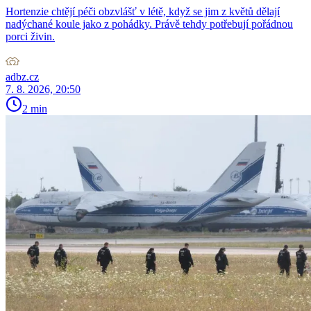
Hortenzie chtějí péči obzvlášť v létě, když se jim z květů dělají
nadýchané koule jako z pohádky. Právě tehdy potřebují pořádnou
porci živin.
adbz.cz
7. 8. 2026, 20:50
2 min