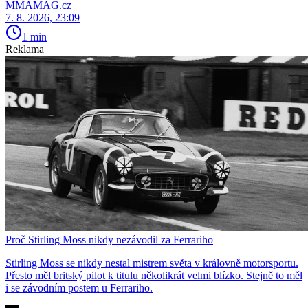
MMAMAG.cz
7. 8. 2026, 23:09
1 min
Reklama
Proč Stirling Moss nikdy nezávodil za Ferrariho
Stirling Moss se nikdy nestal mistrem světa v královně motorsportu.
Přesto měl britský pilot k titulu několikrát velmi blízko. Stejně to měl
i se závodním postem u Ferrariho.