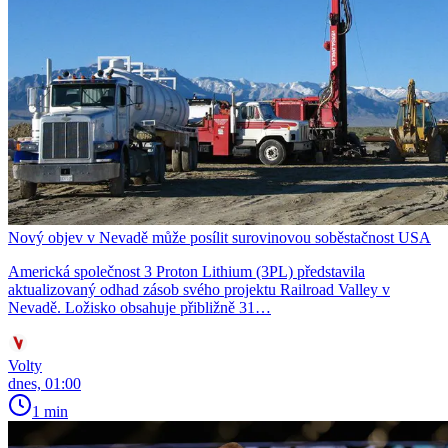
Nový objev v Nevadě může posílit surovinovou soběstačnost USA
Americká společnost 3 Proton Lithium (3PL) představila
aktualizovaný odhad zásob svého projektu Railroad Valley v
Nevadě. Ložisko obsahuje přibližně 31…
Volty
dnes, 01:00
1 min