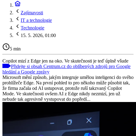
Zajímavosti
IT a technologie
Technologie
15. 5. 2026, 01:00
5 min
Copilot mizí z Edge jen na oko. Ve skutečnosti je teď úplně všude
Přidejte si obsah Centrum.cz do oblíbených zdrojů pro Google
hledání a Google zprávy
Microsoft mění způsob, jakým integruje umělou inteligenci do svého
prohlížeče Edge. Na první pohled to pro někoho může působit tak,
že firma začala od AI ustupovat, protože ruší takzvaný Copilot
Mode. Ve skutečnosti ovšem AI z Edge nikdy nezmizí, jen už
nebude tak agresivně vystupovat do popředí...