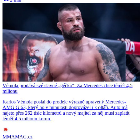
Vémola prodává své slavné „géčko“. Za Mercedes chce téměř 4,5
milionu
Karlos Vémola poslal do prodeje výrazně upravený Mercedes-
AMG G 63, který ho v minulosti doprovázel i k oltáři. Auto má
najeto přes 262 tisíc kilometrů a nový majitel za něj musí zaplatit
téměř 4,5 milionu korun.
MMAMAG.cz