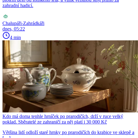
zahradní hadicí.
Chalupáři-Zahrádkáři
dnes, 05:22
4 min
Kdo má doma tenhle hrníček po prarodičích, drží v ruce velký
poklad. Sběratelé ze zahraničí za něj platí i 30 000 Kč
Většina lidí odloží staré hrnky po prarodičích do krabice ve sklepě a
[…]