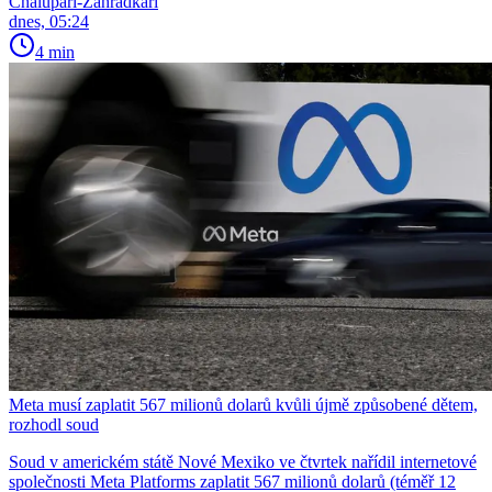
Chalupáři-Zahrádkáři
dnes, 05:24
4 min
Meta musí zaplatit 567 milionů dolarů kvůli újmě způsobené dětem,
rozhodl soud
Soud v americkém státě Nové Mexiko ve čtvrtek nařídil internetové
společnosti Meta Platforms zaplatit 567 milionů dolarů (téměř 12