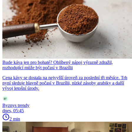
Bude káva jen pro bohaté? Oblíbený nápoj výrazně zdražil,
rozhodující může být počasí v Brazílii
Cena kávy se dostala na nejvyšší úroveň za poslední tři měsíce. Trh
nyní sleduje hlavně počasí v Brazílii, nízké zásoby arabiky a další
vývoj letošní úrody.
Byznys trendy
dnes, 05:45
2 min