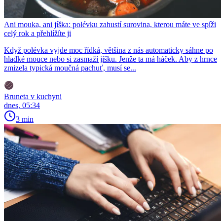
Ani mouka, ani jíška: polévku zahustí surovina, kterou máte ve spíži
celý rok a přehlížíte ji
Když polévka vyjde moc řídká, většina z nás automaticky sáhne po
hladké mouce nebo si zasmaží jíšku. Jenže ta má háček. Aby z hrnce
zmizela typická moučná pachuť, musí se...
Bruneta v kuchyni
dnes, 05:34
3 min