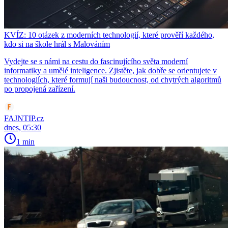
KVÍZ: 10 otázek z moderních technologií, které prověří každého,
kdo si na škole hrál s Malováním
Vydejte se s námi na cestu do fascinujícího světa moderní
informatiky a umělé inteligence. Zjistěte, jak dobře se orientujete v
technologiích, které formují naši budoucnost, od chytrých algoritmů
po propojená zařízení.
FAJNTIP.cz
dnes, 05:30
1 min