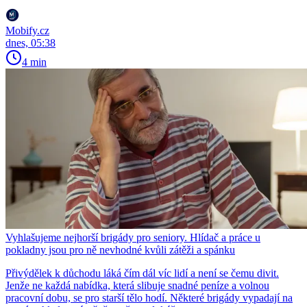
Mobify.cz
dnes, 05:38
4 min
Vyhlašujeme nejhorší brigády pro seniory. Hlídač a práce u
pokladny jsou pro ně nevhodné kvůli zátěži a spánku
Přivýdělek k důchodu láká čím dál víc lidí a není se čemu divit.
Jenže ne každá nabídka, která slibuje snadné peníze a volnou
pracovní dobu, se pro starší tělo hodí. Některé brigády vypadají na