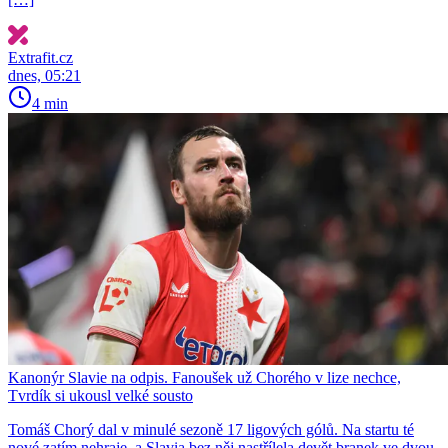
Extrafit.cz
dnes, 05:21
4 min
Kanonýr Slavie na odpis. Fanoušek už Chorého v lize nechce,
Tvrdík si ukousl velké sousto
Tomáš Chorý dal v minulé sezoně 17 ligových gólů. Na startu té
nové zatím nehraje, a Slavia bez něj nastřílela devět branek ve dvou