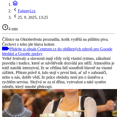
Fajnstyl.cz
25. 9. 2025, 13:25
4 min
Číšnice na Oktoberfestu prozradila, kolik vydělá na půllitru piva.
Čechovi z toho jde hlava kolem
Přidejte si obsah Centrum.cz do oblíbených zdrojů pro Google
hledání a Google zprávy
Velké festivaly a slavnosti mají vždy svůj vlastní rytmus, zákulisní
pravidla i tradice, které se návštěvník dozvídá jen stěží. Atmosféra je
totiž natolik intenzivní, že se většina lidí soustředí hlavně na vlastní
zážitek. Přitom právě ti, kdo stojí v první linii, ať už v zahraničí,
nebo u nás, dobře vědí, že práce obsluhy není jen o úsměvu a
rychlém servisu. Skrývá se za ní dřina, vytrvalost a také systém
odměn, který mnohé překvapí.