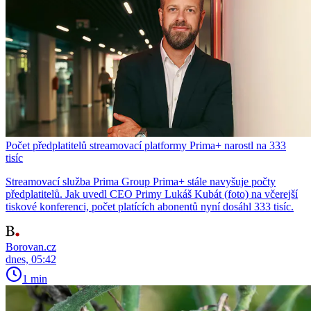
Počet předplatitelů streamovací platformy Prima+ narostl na 333
tisíc
Streamovací služba Prima Group Prima+ stále navyšuje počty
předplatitelů. Jak uvedl CEO Primy Lukáš Kubát (foto) na včerejší
tiskové konferenci, počet platících abonentů nyní dosáhl 333 tisíc.
Borovan.cz
dnes, 05:42
1 min