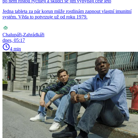
po něm rostou rychleji a škůdci se jim vyhýbají celé léto
Jedna tableta za pár korun může rostlinám zapnout vlastní imunitní
systém. Věda to potvrzuje už od roku 1979.
Chalupáři-Zahrádkáři
dnes, 05:17
4 min