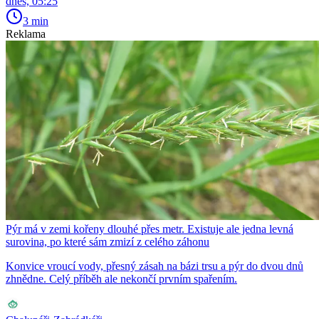
dnes, 05:25
3 min
Reklama
Pýr má v zemi kořeny dlouhé přes metr. Existuje ale jedna levná
surovina, po které sám zmizí z celého záhonu
Konvice vroucí vody, přesný zásah na bázi trsu a pýr do dvou dnů
zhnědne. Celý příběh ale nekončí prvním spařením.