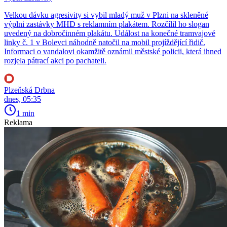
Velkou dávku agresivity si vybil mladý muž v Plzni na skleněné
výplni zastávky MHD s reklamním plakátem. Rozčílil ho slogan
uvedený na dobročinném plakátu. Událost na konečné tramvajové
linky č. 1 v Bolevci náhodně natočil na mobil projíždějící řidič.
Informaci o vandalovi okamžitě oznámil městské policii, která ihned
rozjela pátrací akci po pachateli.
Plzeňská Drbna
dnes, 05:35
1 min
Reklama