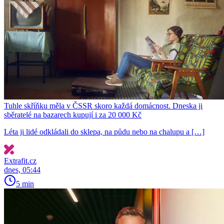
Tuhle skříňku měla v ČSSR skoro každá domácnost. Dneska ji
sběratelé na bazarech kupují i za 20 000 Kč
Léta ji lidé odkládali do sklepa, na půdu nebo na chalupu a […]
Extrafit.cz
dnes, 05:44
5 min