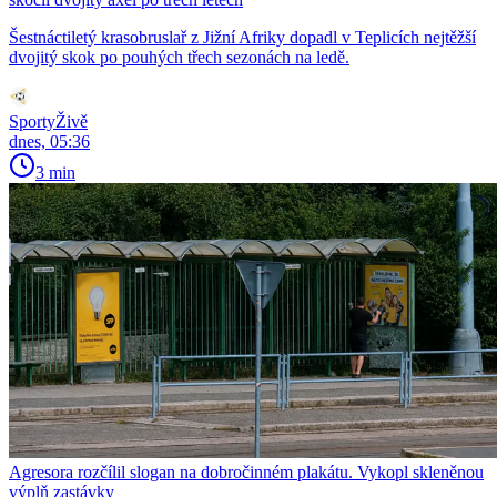
Šestnáctiletý krasobruslař z Jižní Afriky dopadl v Teplicích nejtěžší
dvojitý skok po pouhých třech sezonách na ledě.
SportyŽivě
dnes, 05:36
3 min
Agresora rozčílil slogan na dobročinném plakátu. Vykopl skleněnou
výplň zastávky