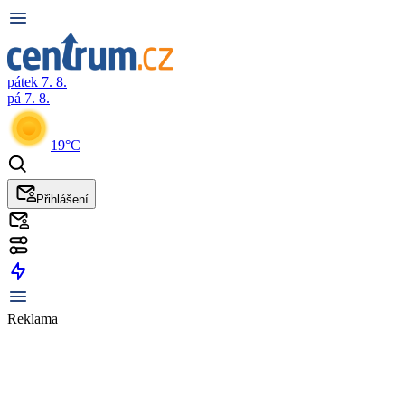
pátek 7. 8.
pá 7. 8.
19°C
Přihlášení
Reklama