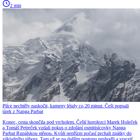
2 min
Plíce nechtěly naskočit, kameny létaly co 20 minut. Češi popsali
úprk z Nanga Parbat
Konec, cesta skončila pod vrcholem. Čeští horolezci Marek Holeček
a Tomáš Petreček vzdali pokus o zdolání osmitisícovky Nanga
Parbat Rupálskou stěnou. Kvůli nepřízni počasí prchali zpátky do
základního tábora. Tam už se na dalším postupu neshodli a vracejí