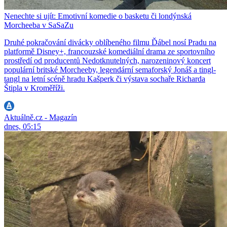
Nenechte si ujít: Emotivní komedie o basketu či londýnská
Morcheeba v SaSaZu
Druhé pokračování divácky oblíbeného filmu Ďábel nosí Pradu na
platformě Disney+, francouzské komediální drama ze sportovního
prostředí od producentů Nedotknutelných, narozeninový koncert
populární britské Morcheeby, legendární semaforský Jonáš a tingl-
tangl na letní scéně hradu Kašperk či výstava sochaře Richarda
Štipla v Kroměříži.
Aktuálně.cz - Magazín
dnes, 05:15