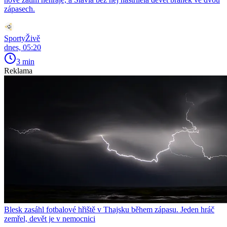
zápasech.
SportyŽivě
dnes, 05:20
3 min
Reklama
Blesk zasáhl fotbalové hřiště v Thajsku během zápasu. Jeden hráč
zemřel, devět je v nemocnici