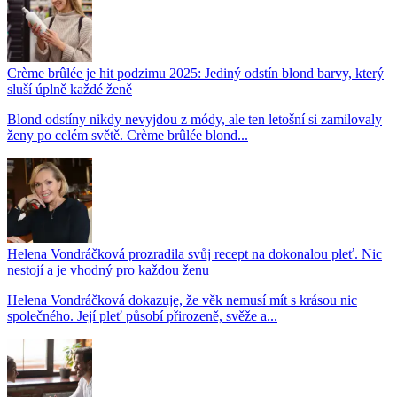
Crème brûlée je hit podzimu 2025: Jediný odstín blond barvy, který
sluší úplně každé ženě
Blond odstíny nikdy nevyjdou z módy, ale ten letošní si zamilovaly
ženy po celém světě. Crème brûlée blond...
Helena Vondráčková prozradila svůj recept na dokonalou pleť. Nic
nestojí a je vhodný pro každou ženu
Helena Vondráčková dokazuje, že věk nemusí mít s krásou nic
společného. Její pleť působí přirozeně, svěže a...