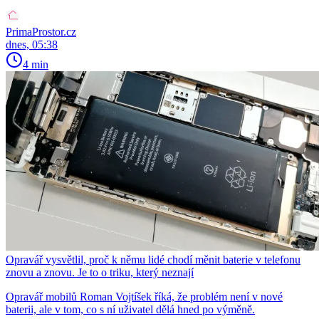
PrimaProstor.cz
dnes, 05:38
4 min
Opravář vysvětlil, proč k němu lidé chodí měnit baterie v telefonu
znovu a znovu. Je to o triku, který neznají
Opravář mobilů Roman Vojtíšek říká, že problém není v nové
baterii, ale v tom, co s ní uživatel dělá hned po výměně.