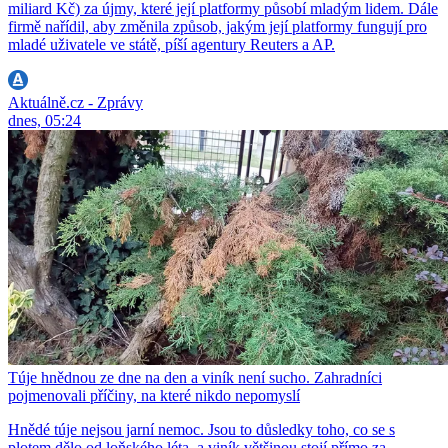
miliard Kč) za újmy, které její platformy působí mladým lidem. Dále
firmě nařídil, aby změnila způsob, jakým její platformy fungují pro
mladé uživatele ve státě, píší agentury Reuters a AP.
Aktuálně.cz - Zprávy
dnes, 05:24
Túje hnědnou ze dne na den a viník není sucho. Zahradníci
pojmenovali příčiny, na které nikdo nepomyslí
Hnědé túje nejsou jarní nemoc. Jsou to důsledky toho, co se s
plotem dělo od loňského léta, a viník většinou stojí přímo za