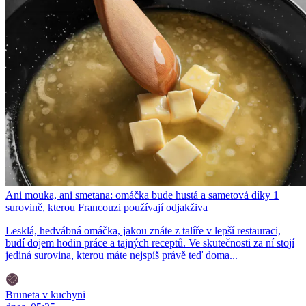
Ani mouka, ani smetana: omáčka bude hustá a sametová díky 1
surovině, kterou Francouzi používají odjakživa
Lesklá, hedvábná omáčka, jakou znáte z talíře v lepší restauraci,
budí dojem hodin práce a tajných receptů. Ve skutečnosti za ní stojí
jediná surovina, kterou máte nejspíš právě teď doma...
Bruneta v kuchyni