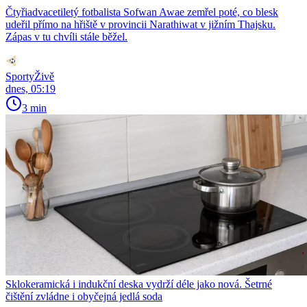
Čtyřiadvacetiletý fotbalista Sofwan Awae zemřel poté, co blesk
udeřil přímo na hřiště v provincii Narathiwat v jižním Thajsku.
Zápas v tu chvíli stále běžel.
SportyŽivě
dnes, 05:19
3 min
Sklokeramická i indukční deska vydrží déle jako nová. Šetrné
čištění zvládne i obyčejná jedlá soda