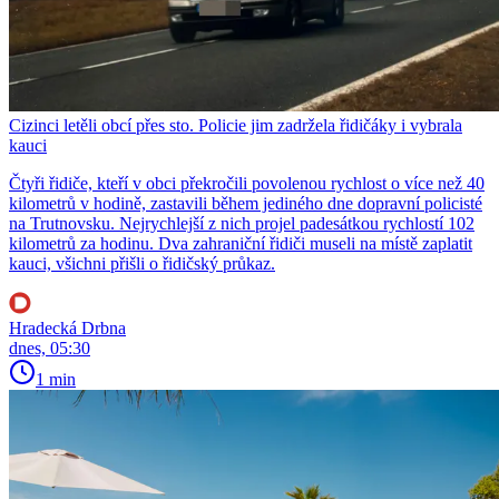
Cizinci letěli obcí přes sto. Policie jim zadržela řidičáky i vybrala
kauci
Čtyři řidiče, kteří v obci překročili povolenou rychlost o více než 40
kilometrů v hodině, zastavili během jediného dne dopravní policisté
na Trutnovsku. Nejrychlejší z nich projel padesátkou rychlostí 102
kilometrů za hodinu. Dva zahraniční řidiči museli na místě zaplatit
kauci, všichni přišli o řidičský průkaz.
Hradecká Drbna
dnes, 05:30
1 min