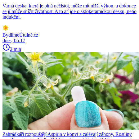
Varná deska, která je plná nečistot, může mít nižší výkon, a dokonce
se jí může snížit životnost. A to ať jde o sklokeramickou desku, nebo
indukční.
BydlímeÚtulně.cz
dnes, 05:17
2 min
Zahrádkáři rozpouštějí Aspirin v konvi a zalévají záhony. Rostliny