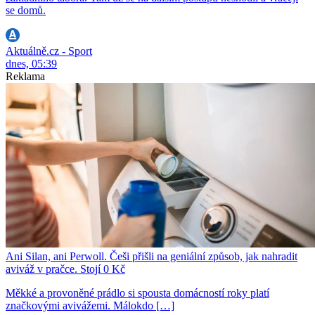
se domů.
Aktuálně.cz - Sport
dnes, 05:39
Reklama
Ani Silan, ani Perwoll. Češi přišli na geniální způsob, jak nahradit
aviváž v pračce. Stojí 0 Kč
Měkké a provoněné prádlo si spousta domácností roky platí
značkovými avivážemi. Málokdo […]