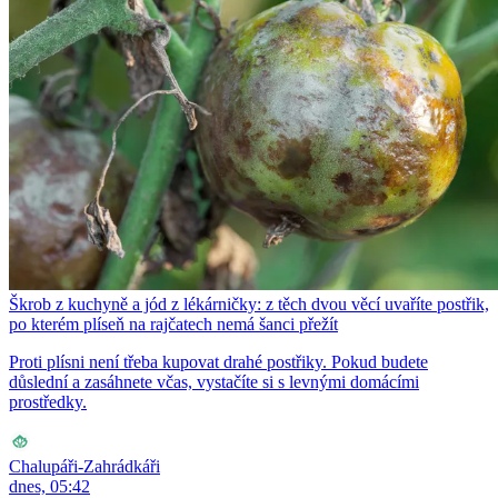
Škrob z kuchyně a jód z lékárničky: z těch dvou věcí uvaříte postřik,
po kterém plíseň na rajčatech nemá šanci přežít
Proti plísni není třeba kupovat drahé postřiky. Pokud budete
důslední a zasáhnete včas, vystačíte si s levnými domácími
prostředky.
Chalupáři-Zahrádkáři
dnes, 05:42