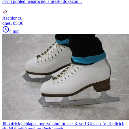
první pohled nenáročně, a přesto dokážou...
Asenior.cz
dnes, 05:36
4 min
Jihoafrický chlapec poprvé obul brusle až ve 13 letech. V Teplicích
skočil dvojitý axel po třech letech