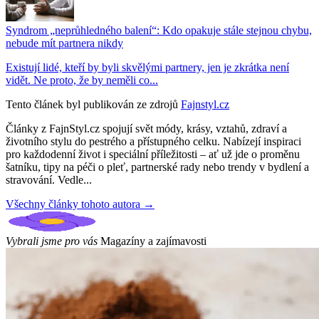
Syndrom „neprůhledného balení“: Kdo opakuje stále stejnou chybu,
nebude mít partnera nikdy
Existují lidé, kteří by byli skvělými partnery, jen je zkrátka není
vidět. Ne proto, že by neměli co...
Tento článek byl publikován ze zdrojů
Fajnstyl.cz
Články z FajnStyl.cz spojují svět módy, krásy, vztahů, zdraví a
životního stylu do pestrého a přístupného celku. Nabízejí inspiraci
pro každodenní život i speciální příležitosti – ať už jde o proměnu
šatníku, tipy na péči o pleť, partnerské rady nebo trendy v bydlení a
stravování. Vedle...
Všechny články tohoto autora →
Vybrali jsme pro vás
Magazíny a zajímavosti