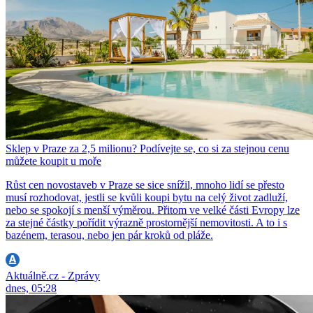
Sklep v Praze za 2,5 milionu? Podívejte se, co si za stejnou cenu
můžete koupit u moře
Růst cen novostaveb v Praze se sice snížil, mnoho lidí se přesto
musí rozhodovat, jestli se kvůli koupi bytu na celý život zadluží,
nebo se spokojí s menší výměrou. Přitom ve velké části Evropy lze
za stejné částky pořídit výrazně prostornější nemovitosti. A to i s
bazénem, terasou, nebo jen pár kroků od pláže.
Aktuálně.cz - Zprávy
dnes, 05:28