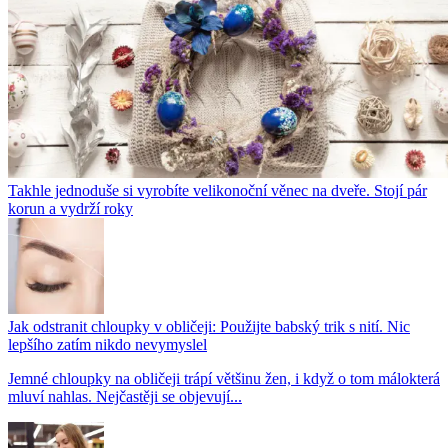
Takhle jednoduše si vyrobíte velikonoční věnec na dveře. Stojí pár
korun a vydrží roky
Jak odstranit chloupky v obličeji: Použijte babský trik s nití. Nic
lepšího zatím nikdo nevymyslel
Jemné chloupky na obličeji trápí většinu žen, i když o tom málokterá
mluví nahlas. Nejčastěji se objevují...