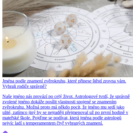
Jména podle znamení zvěrokruhu, které přinese štěstí zrovna vám.
Vybrali rodiče správně?
Naše jméno nás provází po celý život. Astrologové tvrdí, že správně
zvolené jméno dokáže posílit vlastnosti spojené se znamením
zvěrokruhu. Možná proto má někdo pocit, že jméno mu sedí jako
ulité, zatímco jiný by se nejraději přejmenoval už po první hodině v
mateřské škole. Pojďme se podívat, která jména podle astrologů
nejvíc ladí s temperamentem čtyř vybraných znamení.