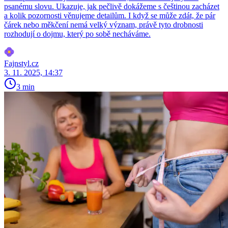
psanému slovu. Ukazuje, jak pečlivě dokážeme s češtinou zacházet
a kolik pozornosti věnujeme detailům. I když se může zdát, že pár
čárek nebo měkčení nemá velký význam, právě tyto drobnosti
rozhodují o dojmu, který po sobě necháváme.
Fajnstyl.cz
3. 11. 2025, 14:37
3 min