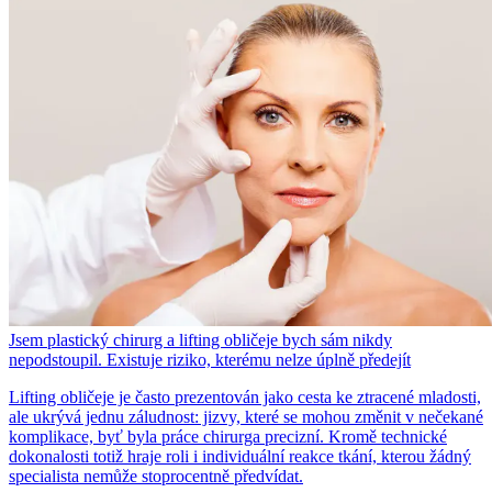
Jsem plastický chirurg a lifting obličeje bych sám nikdy
nepodstoupil. Existuje riziko, kterému nelze úplně předejít
Lifting obličeje je často prezentován jako cesta ke ztracené mladosti,
ale ukrývá jednu záludnost: jizvy, které se mohou změnit v nečekané
komplikace, byť byla práce chirurga precizní. Kromě technické
dokonalosti totiž hraje roli i individuální reakce tkání, kterou žádný
specialista nemůže stoprocentně předvídat.