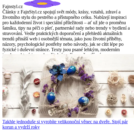
Fajnstyl.cz
Články z FajnStyl.cz spojují svět módy, krásy, vztahů, zdraví a
životního stylu do pestrého a přístupného celku. Nabízejí inspiraci
pro každodenní život i speciální příležitosti – ať už jde o proměnu
šatníku, tipy na péči o pleť, partnerské rady nebo trendy v bydlení a
stravování. Vedle praktických doporučení a přehledů aktuálních
trendů přináší web i osobnější témata, jako jsou životní příběhy,
názory, psychologické postřehy nebo návody, jak se cítit lépe po
fyzické i duševní stránce. Texty jsou psané lehkým, moderním
jazykem, který je snadno čitelný a přirozeně vstřícný.
Takhle jednoduše si vyrobíte velikonoční věnec na dveře. Stojí pár
korun a vydrží roky