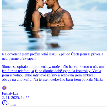
Na dovolené jsem prožila letní lásku. Zpět do Čech jsem si přivezla
nepříjemné překvapení
Slunce se opíralo do promenády, moře mělo barvu, kterou u nás umí
jen filtr na telefonu, a já po dlouhé době vypnula kontrolky. Vzala
jsem si volno, lehké šaty, dvě knížky a schovala jsem ambice i
obavy na dno kufru. Na terase hotelového baru jsem potkala Marka.
Fajnstyl.cz
2. 11. 2025, 14:55
4 min