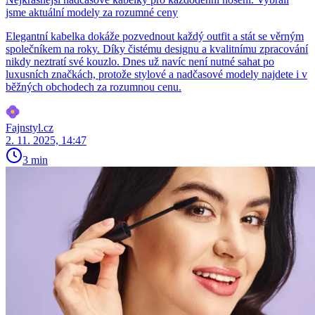
jsme aktuální modely za rozumné ceny
Elegantní kabelka dokáže pozvednout každý outfit a stát se věrným
společníkem na roky. Díky čistému designu a kvalitnímu zpracování
nikdy neztratí své kouzlo. Dnes už navíc není nutné sahat po
luxusních značkách, protože stylové a nadčasové modely najdete i v
běžných obchodech za rozumnou cenu.
Fajnstyl.cz
2. 11. 2025, 14:47
3 min