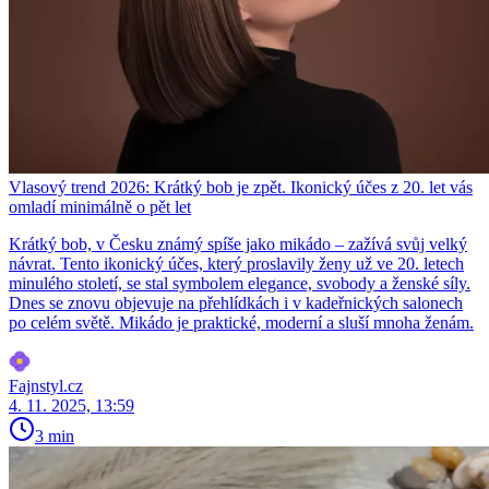
Vlasový trend 2026: Krátký bob je zpět. Ikonický účes z 20. let vás
omladí minimálně o pět let
Krátký bob, v Česku známý spíše jako mikádo – zažívá svůj velký
návrat. Tento ikonický účes, který proslavily ženy už ve 20. letech
minulého století, se stal symbolem elegance, svobody a ženské síly.
Dnes se znovu objevuje na přehlídkách i v kadeřnických salonech
po celém světě. Mikádo je praktické, moderní a sluší mnoha ženám.
Fajnstyl.cz
4. 11. 2025, 13:59
3 min