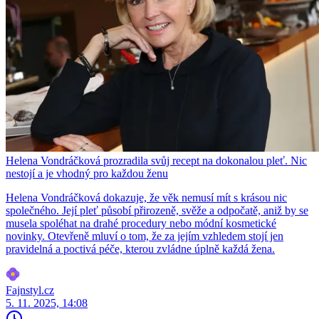
Helena Vondráčková prozradila svůj recept na dokonalou pleť. Nic
nestojí a je vhodný pro každou ženu
Helena Vondráčková dokazuje, že věk nemusí mít s krásou nic
společného. Její pleť působí přirozeně, svěže a odpočatě, aniž by se
musela spoléhat na drahé procedury nebo módní kosmetické
novinky. Otevřeně mluví o tom, že za jejím vzhledem stojí jen
pravidelná a poctivá péče, kterou zvládne úplně každá žena.
Fajnstyl.cz
5. 11. 2025, 14:08