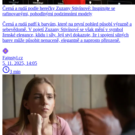
Černá a rudá podle herečky Zuzany Stivínové: Inspirujte se
rafinovanými, pohodlnými podzimními modely
Černá a rudá patří k barvám, které na první pohled působí výrazně a
sebevědomě. V pojetí Zuzany Stivínové se však mění v symbol
ženské elegance, klidu i síly. Její styl dokazuje, že i spojení silných
barev může působit nenuceně, elegantně a naprosto přirozeně.
Fajnstyl.cz
5. 11. 2025, 14:05
3 min