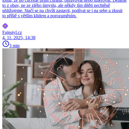
tomu, že ho chceme příliš chránit, opravovat nebo směrovat. Děláme
to z obav, ne ze zlého úmyslu, ale někdy tím dítěti nechtěně
ubližujeme. Stačí se na chvíli zastavit, podívat se i na sebe a zkusit
to příště s větším klidem a porozuměním.
Fajnstyl.cz
4. 11. 2025, 14:38
3 min