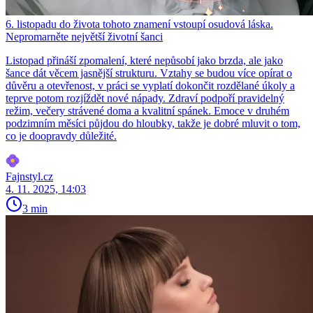
6. listopadu do života tohoto znamení vstoupí osudová láska.
Nepromarněte největší životní šanci
Listopad přináší zpomalení, které nepůsobí jako brzda, ale jako
šance dát věcem jasnější strukturu. Vztahy se budou více opírat o
důvěru a otevřenost, v práci se vyplatí dokončit rozdělané úkoly a
teprve potom rozjíždět nové nápady. Zdraví podpoří pravidelný
režim, večery strávené doma a kvalitní spánek. Emoce v druhém
podzimním měsíci půjdou do hloubky, takže je dobré mluvit o tom,
co je doopravdy důležité.
Fajnstyl.cz
4. 11. 2025, 14:03
3 min