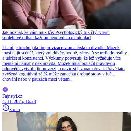
Jak poznat, že vám muž lže: Psychologický trik čtyř vteřin
spolehlivě odhalí každou nepravdu a manipulaci
Lhaní je trochu jako improvizace v amatérském divadle. Mozek
musí najít scénář, který zní důvěryhodně, zároveň se trefit do reality
a udržet si konzistenci. Výzkumy potvrzují, že lež vyžaduje více
mentální námahy než pravda. Mozek musí potlačit pravdivou
odpověď, vytvořit jinou verzi, a navíc si ji zapamatovat. Právě tato
zvýšená kognitivní zátěž může zanechat drobné stopy v řeči,
chování nebo v pauzách mezi větami.
Fajnstyl.cz
4. 11. 2025, 16:23
3 min