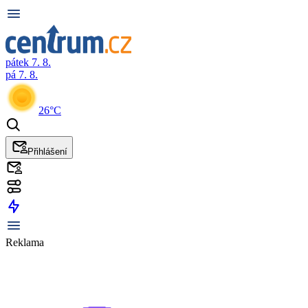
pátek 7. 8.
pá 7. 8.
26°C
Přihlášení
Reklama