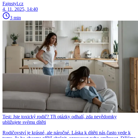
Fajnstyl.cz
4. 11. 2025, 14:40
3 min
Test: Jste toxický rodič? Tři otázky odhalí, zda nevědomky
ubližujete svému dítěti
Rodičovství je krásné, ale náročné. Láska k dítěti nás často vede k