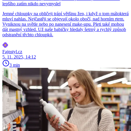
lepšího zatím nikdo nevymyslel
Jemné chloupky na obličeji trápí většinu žen, i když o tom málokterá
mluví nahlas. Nejčastěji se objevují okolo obočí, nad horním rtem.
Vyniknou na světle nebo po nanesení make-upu. Pleti také mohou
dát mastný vzhled. Už naše babičky hledaly šetrný a rychlý způsob
odstranění těchto chloupků.
Fajnstyl.cz
5. 11. 2025, 14:12
3 min