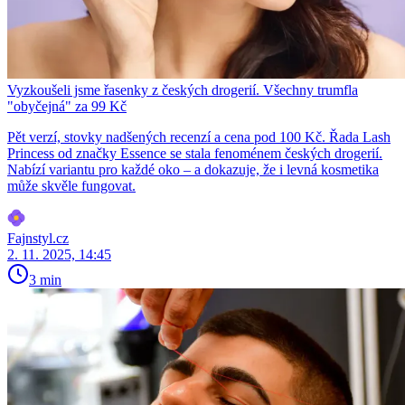
Vyzkoušeli jsme řasenky z českých drogerií. Všechny trumfla
"obyčejná" za 99 Kč
Pět verzí, stovky nadšených recenzí a cena pod 100 Kč. Řada Lash
Princess od značky Essence se stala fenoménem českých drogerií.
Nabízí variantu pro každé oko – a dokazuje, že i levná kosmetika
může skvěle fungovat.
Fajnstyl.cz
2. 11. 2025, 14:45
3 min