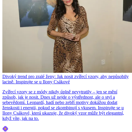
Divoký trend pro zralé ženy: Jak nosit zvířecí vzory, aby nepůsobily
lacině. Inspirujte se u Ilony Csákové
Zvířecí vzory se z módy nikdy úplně nevytratily – jen se mění
způsob, jak je nosit. Dnes už nejde o výstřednost, ale o styl a
sebevědomí. Leopardí, hadí nebo zebří motivy dokážou dodat
ženskosti i energii, pokud se zkombinují s vkusem. Inspirujte se u
Ilony Csákové, která ukazuje, že divoký vzor může být elegantní,
když víte, jak na to.