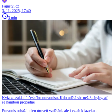
Fajnstyl.cz
3. 11. 2025, 17:40
3 min
Kvíz ze základů českého pravopisu. Kdo udělá víc než 3 chyby, ať
se hambou propadne
Pravopis odráží nejen úroveň vzdělání, ale i vztah k jazyku a