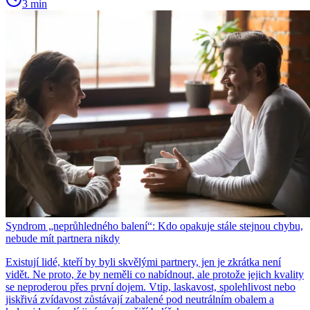
3 min
Syndrom „neprůhledného balení“: Kdo opakuje stále stejnou chybu,
nebude mít partnera nikdy
Existují lidé, kteří by byli skvělými partnery, jen je zkrátka není
vidět. Ne proto, že by neměli co nabídnout, ale protože jejich kvality
se neproderou přes první dojem. Vtip, laskavost, spolehlivost nebo
jiskřivá zvídavost zůstávají zabalené pod neutrálním obalem a