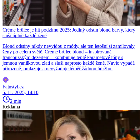
Crème brûlée je hit podzimu 2025: Jediný odstín blond barvy, který
sluší úplně každé ženě
Blond odstíny nikdy nevyjdou z módy, ale ten letošní si zamilovaly
ženy po celém světě. Crème brûlée blond – inspirovaná
francouzským dezertem – kombinuje teplé karamelové tóny s
jemnou vanilkovou zlatí a sluší naprosto každé ženě. Navíc vypadá
přirozeně, omlazuje a nevyžaduje téměř žádnou údržbu.
Fajnstyl.cz
5. 11. 2025, 14:10
2 min
Reklama