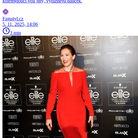
kolemjdoucí volí jiný, výraznější balíček.
Fajnstyl.cz
5. 11. 2025, 14:06
3 min