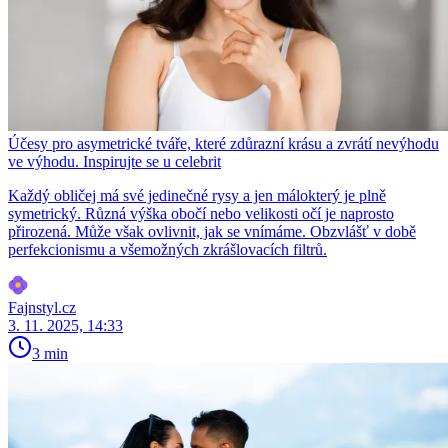
Účesy pro asymetrické tváře, které zdůrazní krásu a zvrátí nevýhodu
ve výhodu. Inspirujte se u celebrit
Každý obličej má své jedinečné rysy a jen málokterý je plně
symetrický. Různá výška obočí nebo velikosti očí je naprosto
přirozená. Může však ovlivnit, jak se vnímáme. Obzvlášť v době
perfekcionismu a všemožných zkrášlovacích filtrů.
Fajnstyl.cz
3. 11. 2025, 14:33
3 min