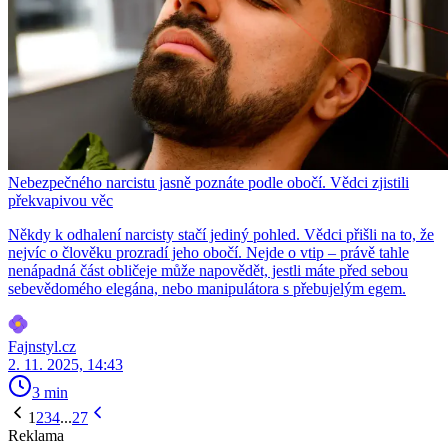
Nebezpečného narcistu jasně poznáte podle obočí. Vědci zjistili
překvapivou věc
Někdy k odhalení narcisty stačí jediný pohled. Vědci přišli na to, že
nejvíc o člověku prozradí jeho obočí. Nejde o vtip – právě tahle
nenápadná část obličeje může napovědět, jestli máte před sebou
sebevědomého elegána, nebo manipulátora s přebujelým egem.
Fajnstyl.cz
2. 11. 2025, 14:43
3 min
1
2
3
4
...
27
Reklama