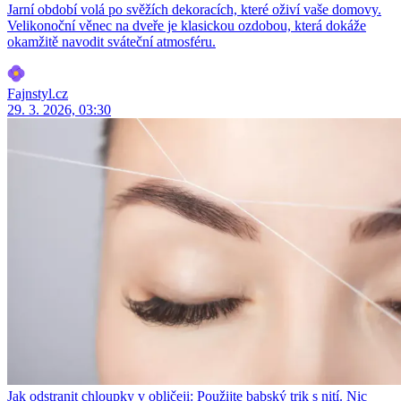
Jarní období volá po svěžích dekoracích, které oživí vaše domovy.
Velikonoční věnec na dveře je klasickou ozdobou, která dokáže
okamžitě navodit sváteční atmosféru.
Fajnstyl.cz
29. 3. 2026, 03:30
Jak odstranit chloupky v obličeji: Použijte babský trik s nití. Nic