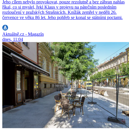
Jeho cílem nebylo provokovat, pouze rezolutně a bez zábran nahlas
říkal, co si myslel, řekl Klaus v projevu na pátečním posledním
rozloučení v pražských Strašnicích. Knížák zemřel v neděli 26.
července ve věku 86 let. Jeho pohřeb se konal se státními poctami.
Aktuálně.cz - Magazín
dnes, 11:04