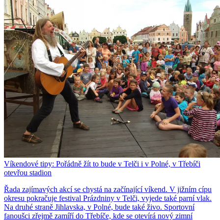
Víkendové tipy: Pořádně žít to bude v Telči i v Polné, v Třebíči
otevřou stadion
Řada zajímavých akcí se chystá na začínající víkend. V jižním cípu
okresu pokračuje festival Prázdniny v Telči, vyjede také parní vlak.
Na druhé straně Jihlavska, v Polné, bude také živo. Sportovní
fanoušci zřejmě zamíří do Třebíče, kde se otevírá nový zimní