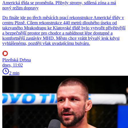
Americká třída se proměnila. Přibyly stromy, sdílená zóna a má
nový režim dopravy
Do finále jde po třech měsících prací rekonstrukce Americké třídy v
centru Plzně. Cílem rekonstrukce 440 metrů dlouhého úseku od
takzvaného Mrakodrapu ke Klatovské třídě bylo vytvořit přívětivější
a bezpečnější prostor pro chodce a nabídnout lépe dostupné a
komfortnější zastávky MHD. Město chce vrátit bývalý lesk kdysi
vyhlášenému, později však uvadajícímu bulváru.
Plzeňská Drbna
dnes, 11:02
2 min