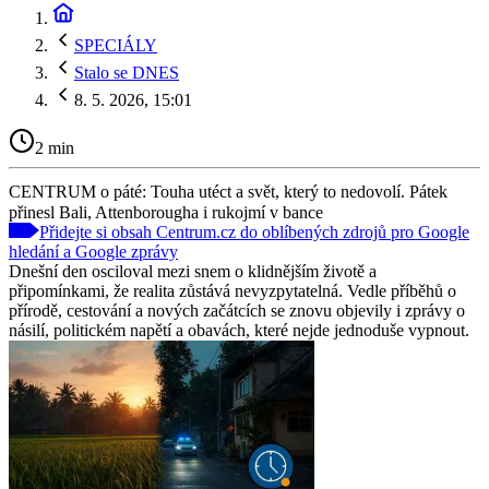
SPECIÁLY
Stalo se DNES
8. 5. 2026, 15:01
2 min
CENTRUM o páté: Touha utéct a svět, který to nedovolí. Pátek
přinesl Bali, Attenborougha i rukojmí v bance
Přidejte si obsah Centrum.cz do oblíbených zdrojů pro Google
hledání a Google zprávy
Dnešní den osciloval mezi snem o klidnějším životě a
připomínkami, že realita zůstává nevyzpytatelná. Vedle příběhů o
přírodě, cestování a nových začátcích se znovu objevily i zprávy o
násilí, politickém napětí a obavách, které nejde jednoduše vypnout.