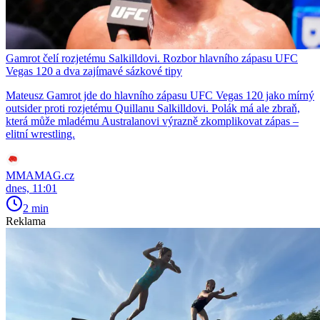
Gamrot čelí rozjetému Salkilldovi. Rozbor hlavního zápasu UFC
Vegas 120 a dva zajímavé sázkové tipy
Mateusz Gamrot jde do hlavního zápasu UFC Vegas 120 jako mírný
outsider proti rozjetému Quillanu Salkilldovi. Polák má ale zbraň,
která může mladému Australanovi výrazně zkomplikovat zápas –
elitní wrestling.
MMAMAG.cz
dnes, 11:01
2 min
Reklama