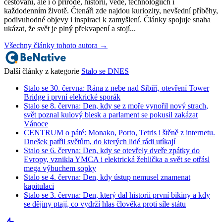
cestovani, ale i o přírodě, historii, vědě, technologiích i
každodenním životě. Čtenáři zde najdou kuriozity, nevšední příběhy,
podivuhodné objevy i inspiraci k zamyšlení. Články spojuje snaha
ukázat, že svět je plný překvapení a stojí...
Všechny články tohoto autora →
Další články z kategorie
Stalo se DNES
Stalo se 30. června: Rána z nebe nad Sibiří, otevření Tower
Bridge i první elekrické sporák
Stalo se 8. června: Den, kdy se z moře vynořil nový strach,
svět poznal kulový blesk a parlament se pokusil zakázat
Vánoce
CENTRUM o páté: Monako, Porto, Tetris i štěně z internetu.
Dnešek patřil světům, do kterých lidé rádi utíkají
Stalo se 6. června: Den, kdy se otevřely dveře zpátky do
Evropy, vznikla YMCA i elektrická žehlička a svět se otřásl
mega výbuchem sopky
Stalo se 4. června: Den, kdy ústup nemusel znamenat
kapitulaci
Stalo se 3. června: Den, který dal historii první bikiny a kdy
se dějiny ptají, co vydrží hlas člověka proti síle státu