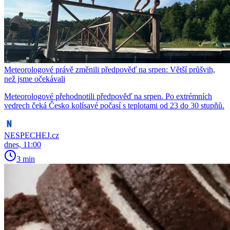
Meteorologové právě změnili předpověď na srpen: Větší průšvih,
než jsme očekávali
Meteorologové přehodnotili předpověď na srpen. Po extrémních
vedrech čeká Česko kolísavé počasí s teplotami od 23 do 30 stupňů.
NESPECHEJ.cz
dnes, 11:00
3 min