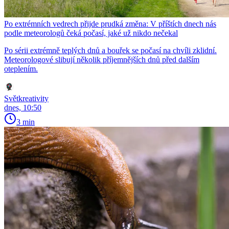
Po extrémních vedrech přijde prudká změna: V příštích dnech nás
podle meteorologů čeká počasí, jaké už nikdo nečekal
Po sérii extrémně teplých dnů a bouřek se počasí na chvíli zklidní.
Meteorologové slibují několik příjemnějších dnů před dalším
oteplením.
Světkreativity
dnes, 10:50
3 min