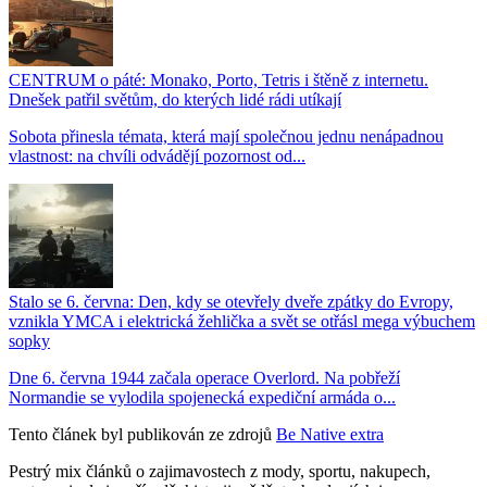
CENTRUM o páté: Monako, Porto, Tetris i štěně z internetu.
Dnešek patřil světům, do kterých lidé rádi utíkají
Sobota přinesla témata, která mají společnou jednu nenápadnou
vlastnost: na chvíli odvádějí pozornost od...
Stalo se 6. června: Den, kdy se otevřely dveře zpátky do Evropy,
vznikla YMCA i elektrická žehlička a svět se otřásl mega výbuchem
sopky
Dne 6. června 1944 začala operace Overlord. Na pobřeží
Normandie se vylodila spojenecká expediční armáda o...
Tento článek byl publikován ze zdrojů
Be Native extra
Pestrý mix článků o zajimavostech z mody, sportu, nakupech,