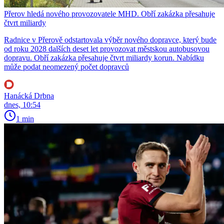
Přerov hledá nového provozovatele MHD. Obří zakázka přesahuje
čtvrt miliardy
Radnice v Přerově odstartovala výběr nového dopravce, který bude
od roku 2028 dalších deset let provozovat městskou autobusovou
dopravu. Obří zakázka přesahuje čtvrt miliardy korun. Nabídku
může podat neomezený počet dopravců
Hanácká Drbna
dnes, 10:54
1 min