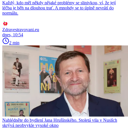
Každý, kdo měl někdy nějaké problémy se slinivkou, ví, že její
léčba je běh na dlouhou trať. A mnohdy se to úplně nevrátí do
normálu.
Zdravestravovani.eu
dnes, 10:54
2 min
Nahlédněte do bydlení Jana Hrušínského. Stoletá vila v Nuslích
skrývá neobvykle vysoké okno