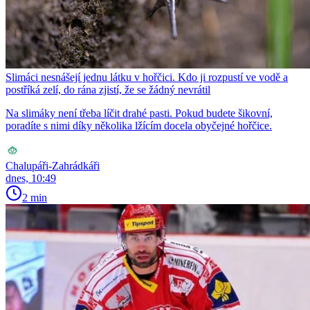
Slimáci nesnášejí jednu látku v hořčici. Kdo ji rozpustí ve vodě a
postříká zelí, do rána zjistí, že se žádný nevrátil
Na slimáky není třeba líčit drahé pasti. Pokud budete šikovní,
poradíte s nimi díky několika lžícím docela obyčejné hořčice.
Chalupáři-Zahrádkáři
dnes, 10:49
2 min