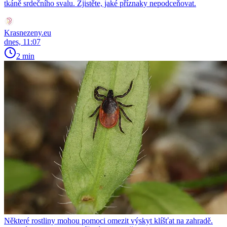
tkáně srdečního svalu. Zjistěte, jaké příznaky nepodceňovat.
Krasnezeny.eu
dnes, 11:07
2 min
Některé rostliny mohou pomoci omezit výskyt klíšťat na zahradě.