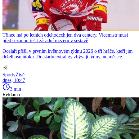
Třinec má po letních odchodech jen dva centery. Vicemistr musí
před sezonou řešit zásadní mezeru v sestavě
Oceláři přišli v prvním květnovém týdnu 2026 o tři hráče, kteří jim
drželi osu útoku. Do startu extraligy zbývají týdny, ne měsíce.
SportyŽivě
dnes, 10:47
3 min
Reklama