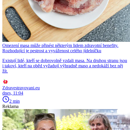
Omezení masa může přinést některým lidem zdravotní benefity.
Rozhodující je pestrost a vyváženost celého jídelníčku
Existují lidé, kteří se dobrovolně vzdali masa. Na druhou stranu jsou
i takoví, kteří na oběd vyžadují výhradně maso a nedokáží bez něj
žít.
Zdravestravovani.eu
dnes, 11:04
2 min
Reklama