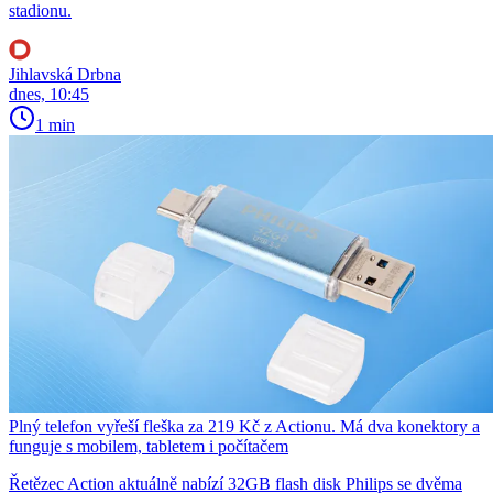
stadionu.
Jihlavská Drbna
dnes, 10:45
1 min
Plný telefon vyřeší fleška za 219 Kč z Actionu. Má dva konektory a
funguje s mobilem, tabletem i počítačem
Řetězec Action aktuálně nabízí 32GB flash disk Philips se dvěma