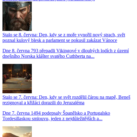
Stalo se 8. června: Den, kdy se z moře vynořil nový strach, svět
poznal kulový blesk a parlament se pokusil zakázat Vánoce
Dne 8. června 793 přepadli Vikingové v dlouhých lodích z území
dnešního Norska klášter svatého Cuthberta na...
Stalo se 7. června: Den, kdy se svět rozdělil čárou na mapě, Beneš
rezignoval a křižáci dorazili do Jeruzaléma
Dne 7. června 1494 podepsaly Španělsko a Portugalsko
Tordesillaskou smlouvu, jeden z nejdůležitějších a...