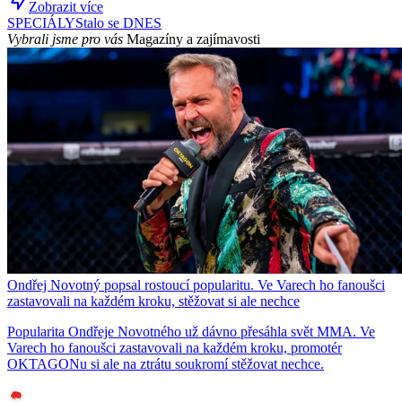
Zobrazit více
SPECIÁLY
Stalo se DNES
Vybrali jsme pro vás
Magazíny a zajímavosti
Ondřej Novotný popsal rostoucí popularitu. Ve Varech ho fanoušci
zastavovali na každém kroku, stěžovat si ale nechce
Popularita Ondřeje Novotného už dávno přesáhla svět MMA. Ve
Varech ho fanoušci zastavovali na každém kroku, promotér
OKTAGONu si ale na ztrátu soukromí stěžovat nechce.