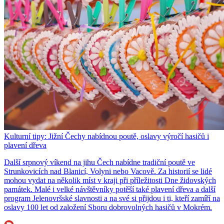
Kulturní tipy: Jižní Čechy nabídnou poutě, oslavy výročí hasičů i
plavení dřeva
Další srpnový víkend na jihu Čech nabídne tradiční poutě ve
Strunkovicích nad Blanicí, Volyni nebo Vacově. Za historií se lidé
mohou vydat na několik míst v kraji při příležitosti Dne židovských
památek. Malé i velké návštěvníky potěší také plavení dřeva a další
program Jelenovršské slavnosti a na své si přijdou i ti, kteří zamíří na
oslavy 100 let od založení Sboru dobrovolných hasičů v Mokrém.