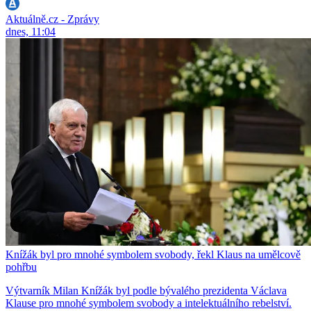
Aktuálně.cz - Zprávy
dnes, 11:04
Knížák byl pro mnohé symbolem svobody, řekl Klaus na umělcově
pohřbu
Výtvarník Milan Knížák byl podle bývalého prezidenta Václava
Klause pro mnohé symbolem svobody a intelektuálního rebelství.