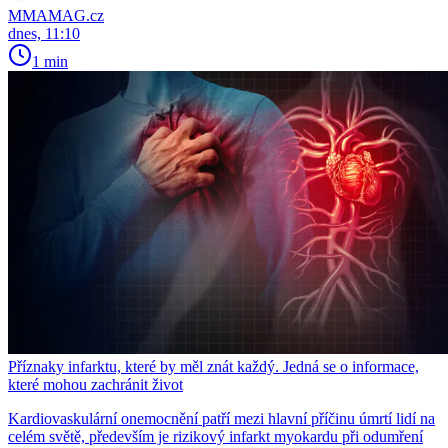
MMAMAG.cz
dnes, 11:10
1 min
Příznaky infarktu, které by měl znát každý. Jedná se o informace,
které mohou zachránit život
Kardiovaskulární onemocnění patří mezi hlavní příčinu úmrtí lidí na
celém světě, především je rizikový infarkt myokardu při odumření