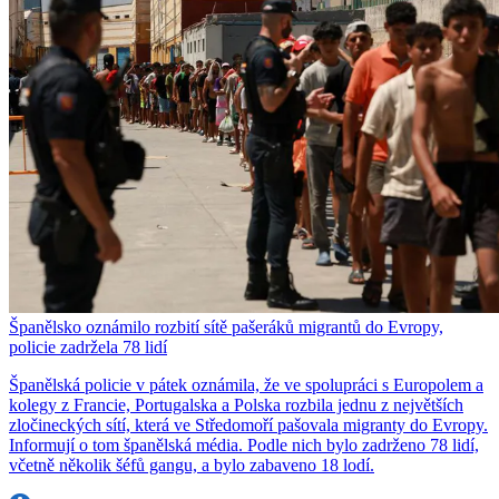
Španělsko oznámilo rozbití sítě pašeráků migrantů do Evropy,
policie zadržela 78 lidí
Španělská policie v pátek oznámila, že ve spolupráci s Europolem a
kolegy z Francie, Portugalska a Polska rozbila jednu z největších
zločineckých sítí, která ve Středomoří pašovala migranty do Evropy.
Informují o tom španělská média. Podle nich bylo zadrženo 78 lidí,
včetně několik šéfů gangu, a bylo zabaveno 18 lodí.