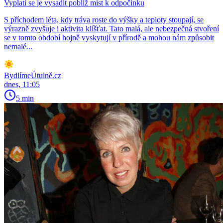
Vyplatí se je vysadit poblíž míst k odpočinku
S příchodem léta, kdy tráva roste do výšky a teploty stoupají, se
výrazně zvyšuje i aktivita klíšťat. Tato malá, ale nebezpečná stvoření
se v tomto období hojně vyskytují v přírodě a mohou nám způsobit
nemalé...
BydlímeÚtulně.cz
dnes, 11:05
5 min