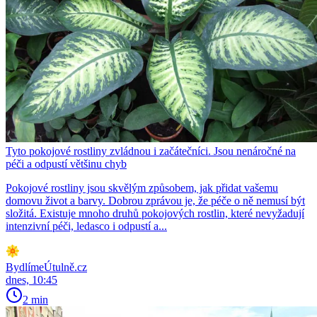
Tyto pokojové rostliny zvládnou i začátečníci. Jsou nenáročné na
péči a odpustí většinu chyb
Pokojové rostliny jsou skvělým způsobem, jak přidat vašemu
domovu život a barvy. Dobrou zprávou je, že péče o ně nemusí být
složitá. Existuje mnoho druhů pokojových rostlin, které nevyžadují
intenzivní péči, ledasco i odpustí a...
BydlímeÚtulně.cz
dnes, 10:45
2 min