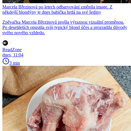
Marcela Březinová po letech odbarvování změnila image. Z
někdejší blondýny je dnes babička hrdá na své šediny
Zpěvačka Marcela Březinová prošla výraznou vizuální proměnou.
Po desetiletích opustila svůj typický blond účes a prozradila důvody
svého nového vzhledu.
ReadZone
dnes, 11:04
3 min