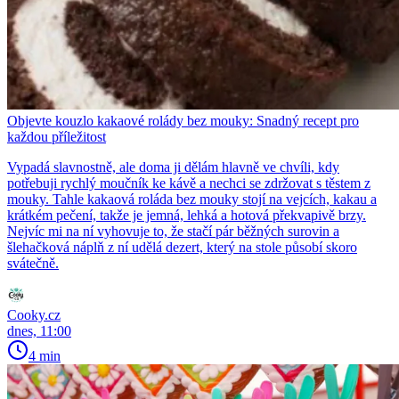
Objevte kouzlo kakaové rolády bez mouky: Snadný recept pro
každou příležitost
Vypadá slavnostně, ale doma ji dělám hlavně ve chvíli, kdy
potřebuji rychlý moučník ke kávě a nechci se zdržovat s těstem z
mouky. Tahle kakaová roláda bez mouky stojí na vejcích, kakau a
krátkém pečení, takže je jemná, lehká a hotová překvapivě brzy.
Nejvíc mi na ní vyhovuje to, že stačí pár běžných surovin a
šlehačková náplň z ní udělá dezert, který na stole působí skoro
svátečně.
Cooky.cz
dnes, 11:00
4 min