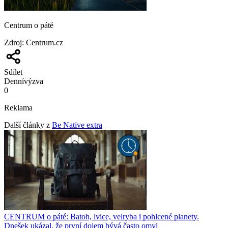
Centrum o páté
Zdroj
:
Centrum.cz
Sdílet
Denní
výzva
0
Reklama
Další články z
Be Native extra
CENTRUM o páté: Batoh, lvice, velryba i pohlcené planety.
Dnešek ukázal, že první dojem bývá často omyl