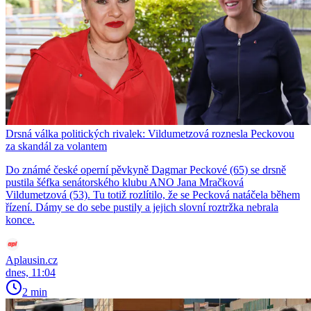
Drsná válka politických rivalek: Vildumetzová roznesla Peckovou
za skandál za volantem
Do známé české operní pěvkyně Dagmar Peckové (65) se drsně
pustila šéfka senátorského klubu ANO Jana Mračková
Vildumetzová (53). Tu totiž rozlítilo, že se Pecková natáčela během
řízení. Dámy se do sebe pustily a jejich slovní roztržka nebrala
konce.
Aplausin.cz
dnes, 11:04
2 min