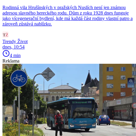
Rodinná vila Hrušínských v pražských Nuslích není jen známou
adresou slavného hereckého rodu. Dům z roku 1928 dnes funguje
jako vícegenerační bydlení, kde má každá část rodiny vlastní patro a
zároveň zůstává nablízku.
Trendy Život
dnes, 10:54
4 min
Reklama