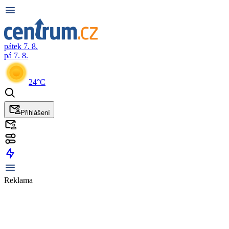
pátek 7. 8.
pá 7. 8.
24°C
Přihlášení
Reklama