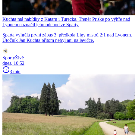
Kuchta má nabídky z Kataru i Turecka. Trenér Priske po výhře nad
Lyonem naznačil jeho odchod ze Sparty
Sparta vyhrála první zápas 3. předkola Ligy mistrů 2:1 nad Lyonem.
Útočník Jan Kuchta přitom nebyl ani na lavičce.
SportyŽivě
dnes, 10:52
3 min