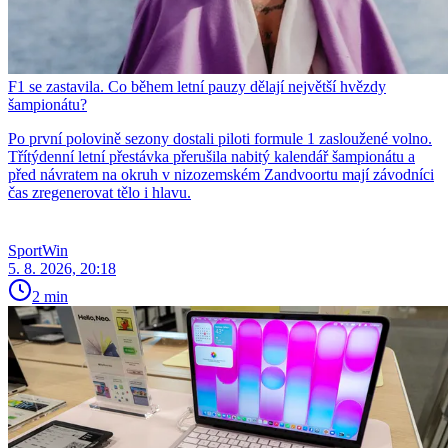
F1 se zastavila. Co během letní pauzy dělají největší hvězdy
šampionátu?
Po první polovině sezony dostali piloti formule 1 zasloužené volno.
Třítýdenní letní přestávka přerušila nabitý kalendář šampionátu a
před návratem na okruh v nizozemském Zandvoortu mají závodníci
čas zregenerovat tělo i hlavu.
SportWin
5. 8. 2026, 20:18
2 min