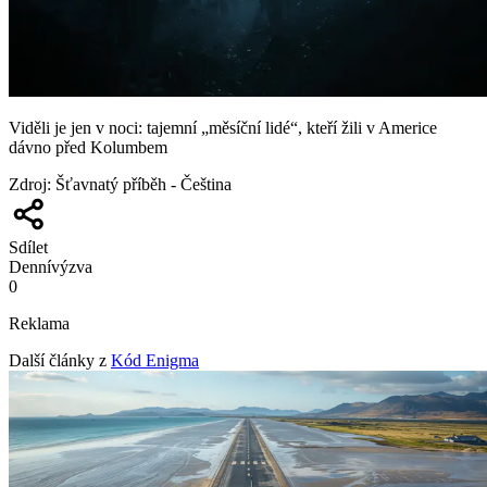
Viděli je jen v noci: tajemní „měsíční lidé“, kteří žili v Americe
dávno před Kolumbem
Zdroj
:
Šťavnatý příběh - Čeština
Sdílet
Denní
výzva
0
Reklama
Další články z
Kód Enigma