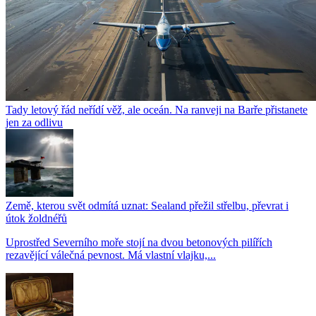
Tady letový řád neřídí věž, ale oceán. Na ranveji na Barře přistanete
jen za odlivu
Země, kterou svět odmítá uznat: Sealand přežil střelbu, převrat i
útok žoldnéřů
Uprostřed Severního moře stojí na dvou betonových pilířích
rezavějící válečná pevnost. Má vlastní vlajku,...