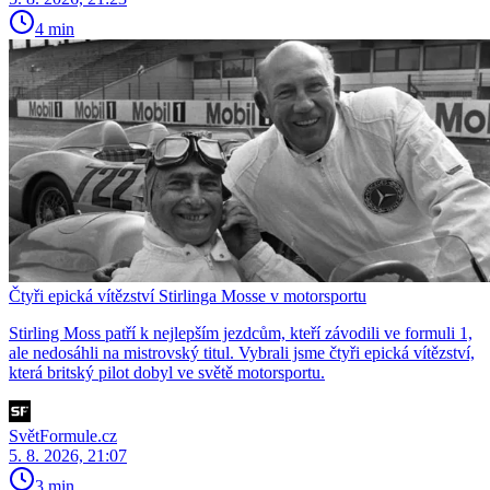
4 min
Čtyři epická vítězství Stirlinga Mosse v motorsportu
Stirling Moss patří k nejlepším jezdcům, kteří závodili ve formuli 1,
ale nedosáhli na mistrovský titul. Vybrali jsme čtyři epická vítězství,
která britský pilot dobyl ve světě motorsportu.
SvětFormule.cz
5. 8. 2026, 21:07
3 min