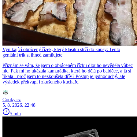
Vynikající obrácený řízek, který klasiku strčí do kapsy: Tento
geniální trik si ihned zamilujete
Přiznám se vám, že jsem o obráceném řízku dlouho nevěděla vůbec
nic. Pak mi ho ukázala kamarádka, která ho dělá po babičce, a já si
říkala - proč jsem to nezkoušela dřív? Postup je jednoduchý, ale
výsledek překvapí i zkušeného kuchaře.
Cooky.cz
5. 8. 2026, 22:48
5 min