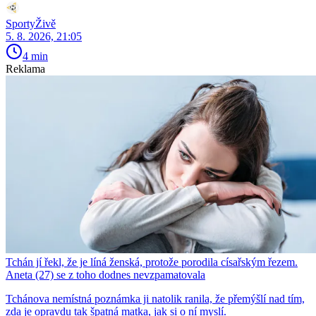
SportyŽivě
5. 8. 2026, 21:05
4 min
Reklama
Tchán jí řekl, že je líná ženská, protože porodila císařským řezem.
Aneta (27) se z toho dodnes nevzpamatovala
Tchánova nemístná poznámka ji natolik ranila, že přemýšlí nad tím,
zda je opravdu tak špatná matka, jak si o ní myslí.