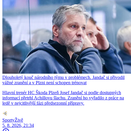
Dlouholetý kouč národního týmu v problémech. Jandač si přivodil
vážné zranění a v Plzni není schopen trénovat
Hlavní trenér HC Škoda Plzeň Josef Jandač si podle dostupných
informací přetrhl Achillovu šlachu. Zranění ho vyřadilo z práce na
ledě v nejcitlivější fázi předsezonní přípravy.
SportyŽivě
5. 8. 2026, 21:34