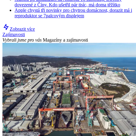
dovezené z Číny. Kdo ušetřil pár tisíc, má doma těžítko
Apple chystá tři novinky pro chytrou domácnost, dorazit má i
reproduktor se 7palcovým displejem
Zobrazit více
Zajímavosti
Vybrali jsme pro vás
Magazíny a zajímavosti