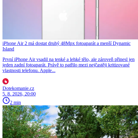
iPhone Air 2 má dostat druhý 48Mpx fotoaparát a menší Dynamic
Island
První iPhone Air vsadil na tenké a lehké tělo, ale zároveň přinesl jen
jeden zadní fotoaparát. Právě to patřilo mezi nejčastěji kritizované
vlastnosti telefonu. Apple...
Dotekomanie.cz
5. 8. 2026, 20:00
2 min