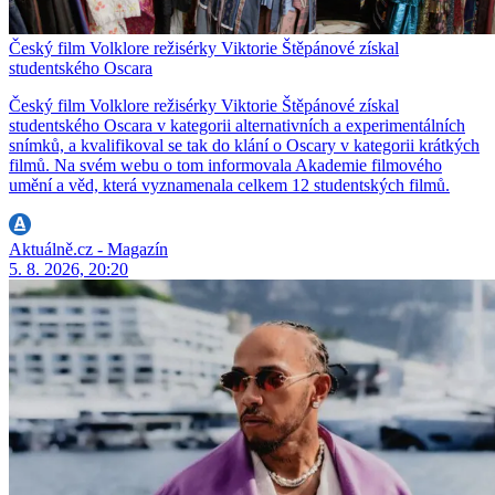
Český film Volklore režisérky Viktorie Štěpánové získal
studentského Oscara
Český film Volklore režisérky Viktorie Štěpánové získal
studentského Oscara v kategorii alternativních a experimentálních
snímků, a kvalifikoval se tak do klání o Oscary v kategorii krátkých
filmů. Na svém webu o tom informovala Akademie filmového
umění a věd, která vyznamenala celkem 12 studentských filmů.
Aktuálně.cz - Magazín
5. 8. 2026, 20:20