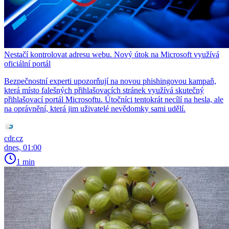
Nestačí kontrolovat adresu webu. Nový útok na Microsoft využívá
oficiální portál
Bezpečnostní experti upozorňují na novou phishingovou kampaň,
která místo falešných přihlašovacích stránek využívá skutečný
přihlašovací portál Microsoftu. Útočníci tentokrát necílí na hesla, ale
na oprávnění, která jim uživatelé nevědomky sami udělí.
cdr.cz
dnes, 01:00
1 min