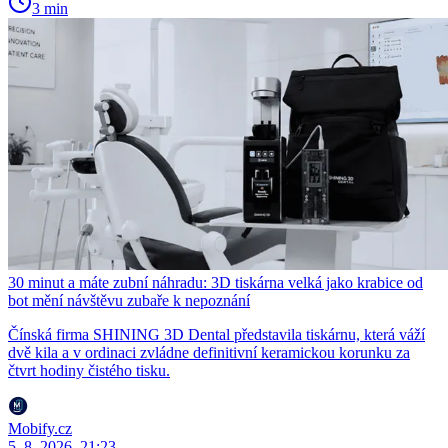
3 min
30 minut a máte zubní náhradu: 3D tiskárna velká jako krabice od
bot mění návštěvu zubaře k nepoznání
Čínská firma SHINING 3D Dental představila tiskárnu, která váží
dvě kila a v ordinaci zvládne definitivní keramickou korunku za
čtvrt hodiny čistého tisku.
Mobify.cz
5. 8. 2026, 21:23