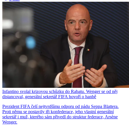
Infantino svolal krizovou schůzku do Rabatu. Wenger se od něj
distancoval, generální sekretář FIFA hovoří o hanbě
Prezident FIFA čelí nejtvrdšímu odporu od pádu Seppa Blattera.
Proti němu se postavily tři konfederace, jeho vlastní generální
sekretář i muž, kterého sám přivedl do struktur federace, Arsène
Wenger.