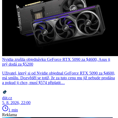
Nvidia zrušila objednávku GeForce RTX 5090 za $4600, Asus ji
prý dodá za $5200
Uživatel, který si od Nvidie objednal GeForce RTX 5090 za $4600,
má smůlu. Dozvěděl se totiž, že za tuto cenu mu již nebude prodána
a pokud ji chce, musí $574 připlatit…
diit.cz
5. 8. 2026, 22:00
1 min
Reklama