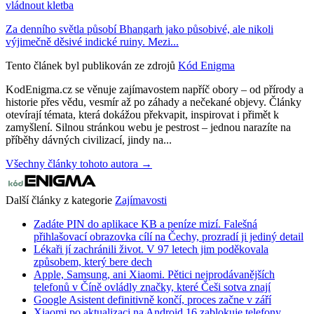
vládnout kletba
Za denního světla působí Bhangarh jako působivé, ale nikoli
výjimečně děsivé indické ruiny. Mezi...
Tento článek byl publikován ze zdrojů
Kód Enigma
KodEnigma.cz se věnuje zajímavostem napříč obory – od přírody a
historie přes vědu, vesmír až po záhady a nečekané objevy. Články
otevírají témata, která dokážou překvapit, inspirovat i přimět k
zamyšlení. Silnou stránkou webu je pestrost – jednou narazíte na
příběhy dávných civilizací, jindy na...
Všechny články tohoto autora →
Další články z kategorie
Zajímavosti
Zadáte PIN do aplikace KB a peníze mizí. Falešná
přihlašovací obrazovka cílí na Čechy, prozradí ji jediný detail
Lékaři jí zachránili život. V 97 letech jim poděkovala
způsobem, který bere dech
Apple, Samsung, ani Xiaomi. Pětici nejprodávanějších
telefonů v Číně ovládly značky, které Češi sotva znají
Google Asistent definitivně končí, proces začne v září
Xiaomi po aktualizaci na Android 16 zablokuje telefony