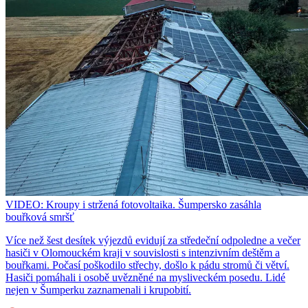
VIDEO: Kroupy i stržená fotovoltaika. Šumpersko zasáhla
bouřková smršť
Více než šest desítek výjezdů evidují za středeční odpoledne a večer
hasiči v Olomouckém kraji v souvislosti s intenzivním deštěm a
bouřkami. Počasí poškodilo střechy, došlo k pádu stromů či větví.
Hasiči pomáhali i osobě uvězněné na mysliveckém posedu. Lidé
nejen v Šumperku zaznamenali i krupobití.