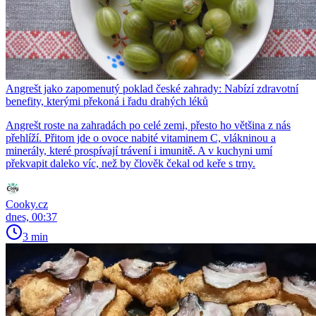
Angrešt jako zapomenutý poklad české zahrady: Nabízí zdravotní
benefity, kterými překoná i řadu drahých léků
Angrešt roste na zahradách po celé zemi, přesto ho většina z nás
přehlíží. Přitom jde o ovoce nabité vitaminem C, vlákninou a
minerály, které prospívají trávení i imunitě. A v kuchyni umí
překvapit daleko víc, než by člověk čekal od keře s trny.
Cooky.cz
dnes, 00:37
3 min