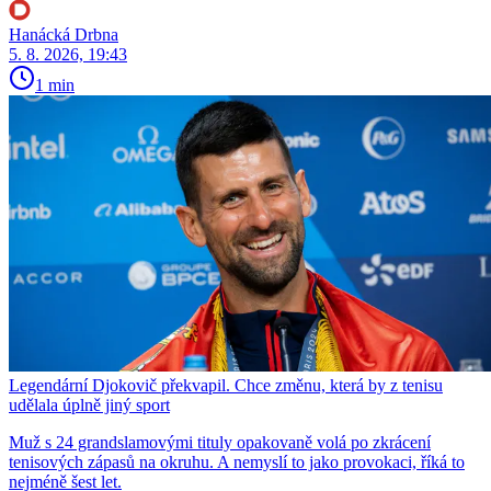
Hanácká Drbna
5. 8. 2026, 19:43
1 min
Legendární Djokovič překvapil. Chce změnu, která by z tenisu
udělala úplně jiný sport
Muž s 24 grandslamovými tituly opakovaně volá po zkrácení
tenisových zápasů na okruhu. A nemyslí to jako provokaci, říká to
nejméně šest let.