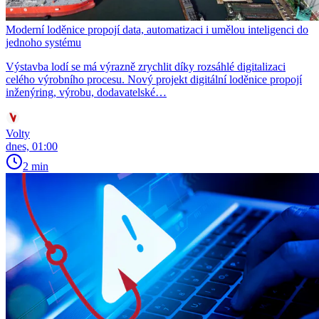
Moderní loděnice propojí data, automatizaci i umělou inteligenci do
jednoho systému
Výstavba lodí se má výrazně zrychlit díky rozsáhlé digitalizaci
celého výrobního procesu. Nový projekt digitální loděnice propojí
inženýring, výrobu, dodavatelské…
Volty
dnes, 01:00
2 min