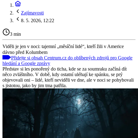
Zajímavosti
8. 5. 2026, 12:22
3 min
Viděli je jen v noci: tajemní „měsíční lidé“, kteří žili v Americe
dávno před Kolumbem
Přidejte si obsah Centrum.cz do oblíbených zdrojů pro Google
hledání a Google zprávy
Představ si les ponořený do ticha, kde se za soumraku začíná dít
něco zvláštního. V době, kdy ostatní uléhají ke spánku, se prý
objevovali oni – lidé, kteří neviděli ve dne, ale v noci se pohybovali
s jistotou, jako by jim tma patřila.