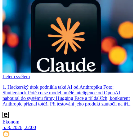
Letem světem
1. Hackerský útok podnikla také AI od Anthropiku Foto:
Shutterstock Poté co se model umělé inteligence od OpenAI
naboural do systému firmy Hugging Face a tří dalších, konkurent
Anthro­pic přiznal totéž. Při testování jeho produkt zaútočil na tři...
Ekonom
5. 8. 2026, 22:00