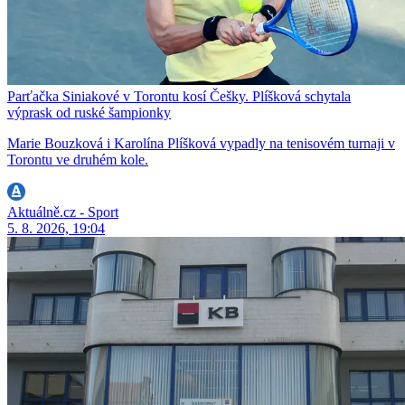
Parťačka Siniakové v Torontu kosí Češky. Plíšková schytala
výprask od ruské šampionky
Marie Bouzková i Karolína Plíšková vypadly na tenisovém turnaji v
Torontu ve druhém kole.
Aktuálně.cz - Sport
5. 8. 2026, 19:04