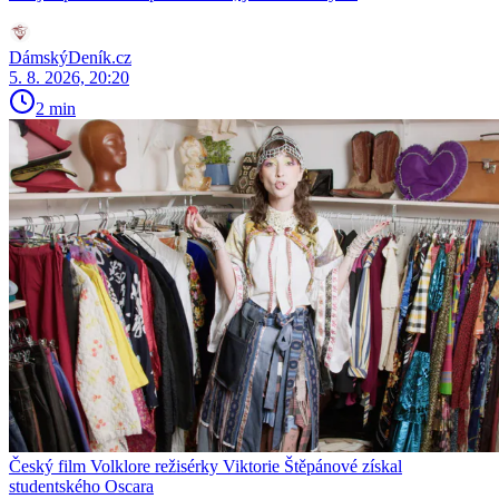
DámskýDeník.cz
5. 8. 2026, 20:20
2 min
Český film Volklore režisérky Viktorie Štěpánové získal
studentského Oscara