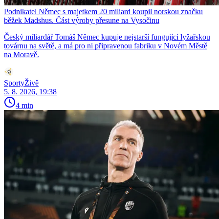
Podnikatel Němec s majetkem 20 miliard koupil norskou značku
běžek Madshus. Část výroby přesune na Vysočinu
Český miliardář Tomáš Němec kupuje nejstarší fungující lyžařskou
továrnu na světě, a má pro ni připravenou fabriku v Novém Městě
na Moravě.
SportyŽivě
5. 8. 2026, 19:38
4 min