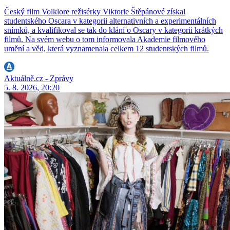
Český film Volklore režisérky Viktorie Štěpánové získal
studentského Oscara v kategorii alternativních a experimentálních
snímků, a kvalifikoval se tak do klání o Oscary v kategorii krátkých
filmů. Na svém webu o tom informovala Akademie filmového
umění a věd, která vyznamenala celkem 12 studentských filmů.
Aktuálně.cz - Zprávy
5. 8. 2026, 20:20