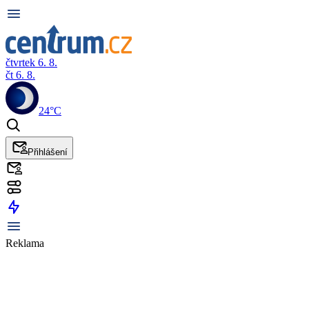
čtvrtek 6. 8.
čt 6. 8.
24°C
Přihlášení
Reklama