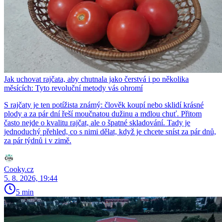
Jak uchovat rajčata, aby chutnala jako čerstvá i po několika
měsících: Tyto revoluční metody vás ohromí
S rajčaty je ten potížista známý: člověk koupí nebo sklidí krásné
plody a za pár dní řeší moučnatou dužinu a mdlou chuť. Přitom
často nejde o kvalitu rajčat, ale o špatné skladování. Tady je
jednoduchý přehled, co s nimi dělat, když je chcete sníst za pár dnů,
za pár týdnů i v zimě.
Cooky.cz
5. 8. 2026, 19:44
5 min