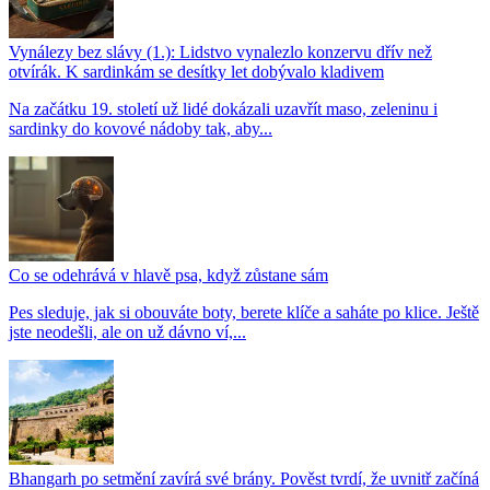
Vynálezy bez slávy (1.): Lidstvo vynalezlo konzervu dřív než
otvírák. K sardinkám se desítky let dobývalo kladivem
Na začátku 19. století už lidé dokázali uzavřít maso, zeleninu i
sardinky do kovové nádoby tak, aby...
Co se odehrává v hlavě psa, když zůstane sám
Pes sleduje, jak si obouváte boty, berete klíče a saháte po klice. Ještě
jste neodešli, ale on už dávno ví,...
Bhangarh po setmění zavírá své brány. Pověst tvrdí, že uvnitř začíná