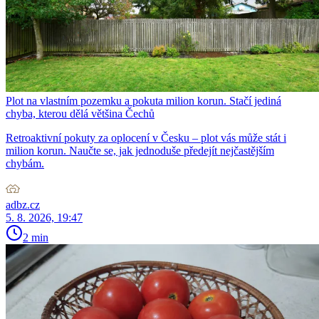
Plot na vlastním pozemku a pokuta milion korun. Stačí jediná
chyba, kterou dělá většina Čechů
Retroaktivní pokuty za oplocení v Česku – plot vás může stát i
milion korun. Naučte se, jak jednoduše předejít nejčastějším
chybám.
adbz.cz
5. 8. 2026, 19:47
2 min