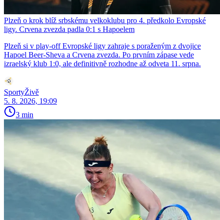
Plzeň o krok blíž srbskému velkoklubu pro 4. předkolo Evropské
ligy. Crvena zvezda padla 0:1 s Hapoelem
Plzeň si v play-off Evropské ligy zahraje s poraženým z dvojice
Hapoel Beer-Sheva a Crvena zvezda. Po prvním zápase vede
izraelský klub 1:0, ale definitivně rozhodne až odveta 11. srpna.
SportyŽivě
5. 8. 2026, 19:09
3 min