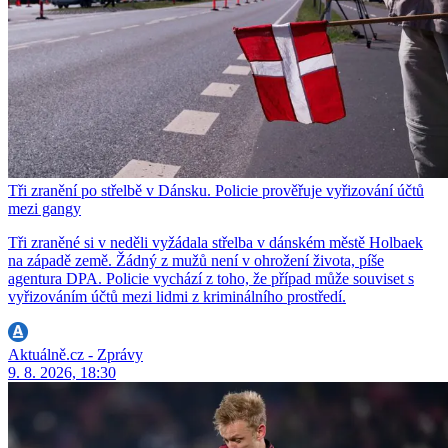
Tři zranění po střelbě v Dánsku. Policie prověřuje vyřizování účtů
mezi gangy
Tři zraněné si v neděli vyžádala střelba v dánském městě Holbaek
na západě země. Žádný z mužů není v ohrožení života, píše
agentura DPA. Policie vychází z toho, že případ může souviset s
vyřizováním účtů mezi lidmi z kriminálního prostředí.
Aktuálně.cz - Zprávy
9. 8. 2026, 18:30