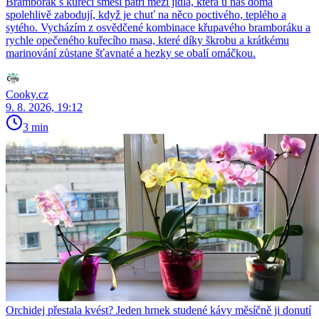
Bramborák s kuřecí směsí patří mezi jídla, která u nás doma
spolehlivě zabodují, když je chuť na něco poctivého, teplého a
sytého. Vycházím z osvědčené kombinace křupavého bramboráku a
rychle opečeného kuřecího masa, které díky škrobu a krátkému
marinování zůstane šťavnaté a hezky se obalí omáčkou.
Cooky.cz
9. 8. 2026, 19:12
3 min
Orchidej přestala kvést? Jeden hrnek studené kávy měsíčně ji donutí