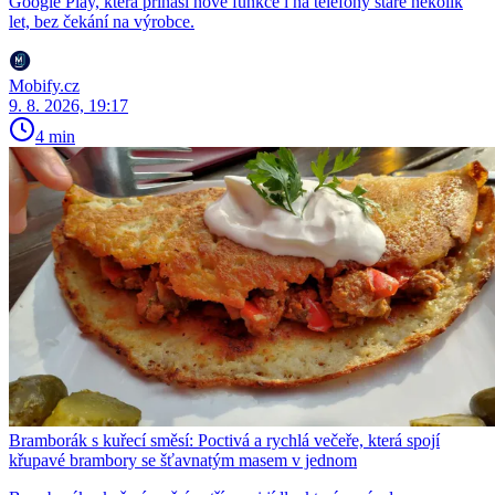
Google Play, která přináší nové funkce i na telefony staré několik
let, bez čekání na výrobce.
Mobify.cz
9. 8. 2026, 19:17
4 min
Bramborák s kuřecí směsí: Poctivá a rychlá večeře, která spojí
křupavé brambory se šťavnatým masem v jednom