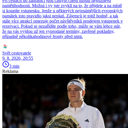
Při cestách do zahraničí jsou častým cílem turistů nejrůznější
pamětihodnosti. Možná i vy jste zvyklí na to, že přijdete a na místě
si koupíte vstupenku. Jenže u některých nejznámějších evropských
památek toto pravidlo jaksi neplatí. Zájemců je totiž hodně, a tak
stále více atrakcí omezuje počet návštěvníků prodejem vstupenek v
rezervaci. Pokud se nezařídíte podle toho, může se vám lehce stát,
že na vás vyjdou už jen vyprodané termíny, zavřené pokladny,
případně několikahodinové fronty před nimi.
Svět cestovatele
9. 8. 2026, 20:55
3 min
Reklama