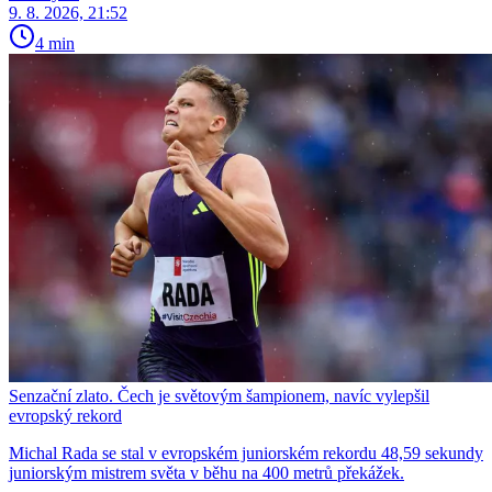
9. 8. 2026, 21:52
4 min
Senzační zlato. Čech je světovým šampionem, navíc vylepšil
evropský rekord
Michal Rada se stal v evropském juniorském rekordu 48,59 sekundy
juniorským mistrem světa v běhu na 400 metrů překážek.