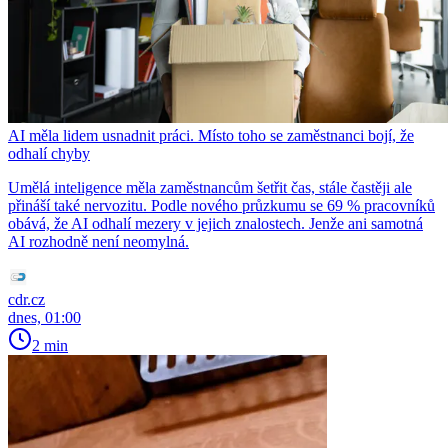
AI měla lidem usnadnit práci. Místo toho se zaměstnanci bojí, že
odhalí chyby
Umělá inteligence měla zaměstnancům šetřit čas, stále častěji ale
přináší také nervozitu. Podle nového průzkumu se 69 % pracovníků
obává, že AI odhalí mezery v jejich znalostech. Jenže ani samotná
AI rozhodně není neomylná.
cdr.cz
dnes, 01:00
2 min