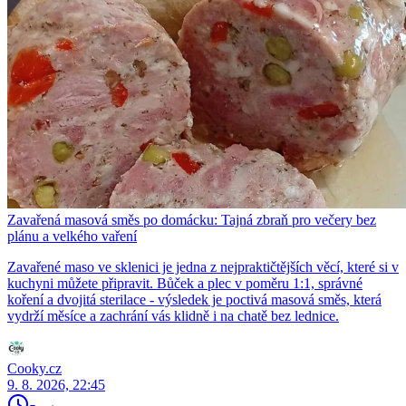
Zavařená masová směs po domácku: Tajná zbraň pro večery bez
plánu a velkého vaření
Zavařené maso ve sklenici je jedna z nejpraktičtějších věcí, které si v
kuchyni můžete připravit. Bůček a plec v poměru 1:1, správné
koření a dvojitá sterilace - výsledek je poctivá masová směs, která
vydrží měsíce a zachrání vás klidně i na chatě bez lednice.
Cooky.cz
9. 8. 2026, 22:45