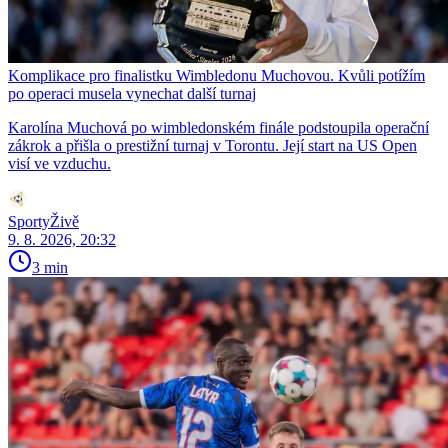
Komplikace pro finalistku Wimbledonu Muchovou. Kvůli potížím
po operaci musela vynechat další turnaj
Karolína Muchová po wimbledonském finále podstoupila operační
zákrok a přišla o prestižní turnaj v Torontu. Její start na US Open
visí ve vzduchu.
SportyŽivě
9. 8. 2026, 20:32
3 min