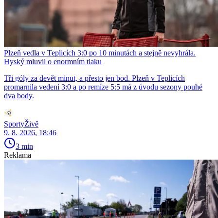
Plzeň vedla v Teplicích 3:0 po 10 minutách a stejně nevyhrála.
Hyský mluvil o enormním tlaku
Tři góly za devět minut, a přesto jen bod. Plzeň v Teplicích
promarnila vedení 3:0 a po remíze 5:5 má z úvodu sezony pouhé
dva body.
SportyŽivě
9. 8. 2026, 18:46
3 min
Reklama