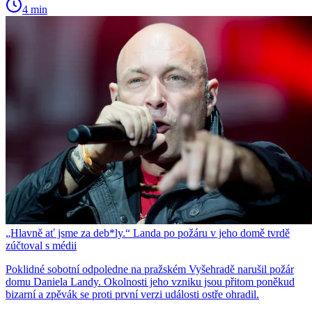
4 min
„Hlavně ať jsme za deb*ly.“ Landa po požáru v jeho domě tvrdě
zúčtoval s médii
Poklidné sobotní odpoledne na pražském Vyšehradě narušil požár
domu Daniela Landy. Okolnosti jeho vzniku jsou přitom poněkud
bizarní a zpěvák se proti první verzi události ostře ohradil.