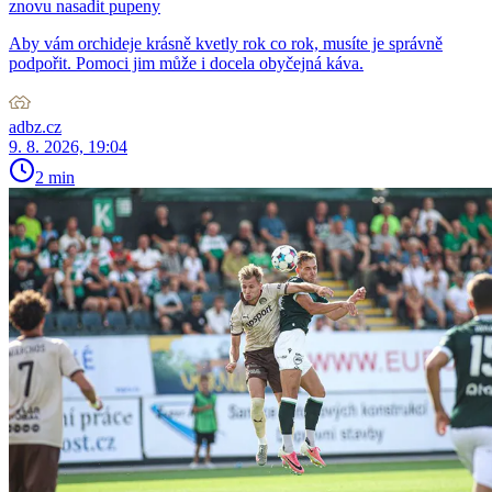
znovu nasadit pupeny
Aby vám orchideje krásně kvetly rok co rok, musíte je správně
podpořit. Pomoci jim může i docela obyčejná káva.
adbz.cz
9. 8. 2026, 19:04
2 min