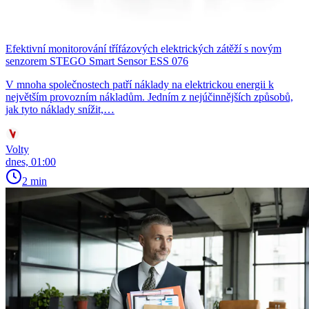
Efektivní monitorování třífázových elektrických zátěží s novým
senzorem STEGO Smart Sensor ESS 076
V mnoha společnostech patří náklady na elektrickou energii k
největším provozním nákladům. Jedním z nejúčinnějších způsobů,
jak tyto náklady snížit,…
Volty
dnes, 01:00
2 min