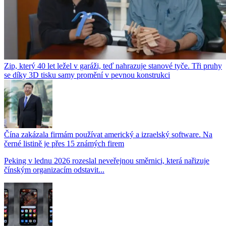
Zip, který 40 let ležel v garáži, teď nahrazuje stanové tyče. Tři pruhy
se díky 3D tisku samy promění v pevnou konstrukci
Čína zakázala firmám používat americký a izraelský software. Na
černé listině je přes 15 známých firem
Peking v lednu 2026 rozeslal neveřejnou směrnici, která nařizuje
čínským organizacím odstavit...