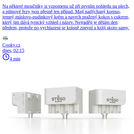
Na některé moučníky si vzpomenu už při prvním pohledu na plech,
a pilinové řezy jsou přesně ten případ. Mají nadýchaný korpus,
jemný máslovo-pudinkový krém a navrch pražený kokos s cukrem,
který jim dává typický vzhled i název. Nejraději je dělám den
předem, protože po vychlazení se krásně zpevní a krájí skoro samy.
Cooky.cz
dnes, 02:15
4 min