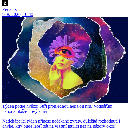
Žena.cz
9. 8. 2026, 19:40
Týden podle hvězd: Štíři prohlédnou nekalou hru, Vodnářům
náhoda ukáže nový směr
Nadcházející týden přinese nečekané zvraty, důležitá rozhodnutí i
chvíle, kdy bude lepší dát na vlastní intuici než na názory okolí –