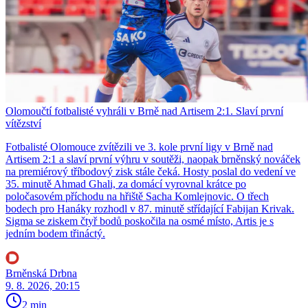
Olomoučtí fotbalisté vyhráli v Brně nad Artisem 2:1. Slaví první
vítězství
Fotbalisté Olomouce zvítězili ve 3. kole první ligy v Brně nad
Artisem 2:1 a slaví první výhru v soutěži, naopak brněnský nováček
na premiérový tříbodový zisk stále čeká. Hosty poslal do vedení ve
35. minutě Ahmad Ghali, za domácí vyrovnal krátce po
poločasovém příchodu na hřiště Sacha Komlejnovic. O třech
bodech pro Hanáky rozhodl v 87. minutě střídající Fabijan Krivak.
Sigma se ziskem čtyř bodů poskočila na osmé místo, Artis je s
jedním bodem třináctý.
Brněnská Drbna
9. 8. 2026, 20:15
2 min