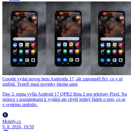
Google vydal novou betu Androidu 17, ale zapomněl říct, co v ní
změnil. Testeři musí novinky hledat sami
Dne 3. srpna vyšla Android 17 QPR2 Beta 2 pro telefony Pixel. Na
stránce s poznámkami k vydání ale chybí jediný řádek o tom, co se
v systému změnilo.
Mobify.cz
9. 8. 2026, 19:59