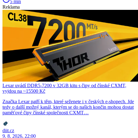
5 min
Reklama
Lexar uvádí DDR5-7200 v 32GB kitu s čipy od čínské CXMT,
vyjdou na ~15500 Kč
Značka Lexar patří k těm, které seženete i v českých e-shopech. Jde
tedy o další možný kanál, kterým se do našich končin mohou dostat
paměťové čipy čínské společnosti CXMT…
diit.cz
9. 8. 2026, 22:00