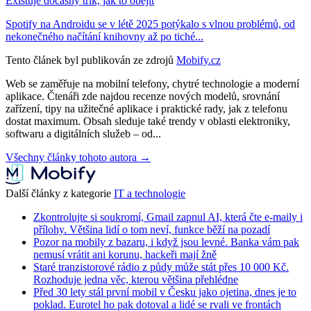
Existuje dočasný trik, jak to obejít
Spotify na Androidu se v létě 2025 potýkalo s vlnou problémů, od
nekonečného načítání knihovny až po tiché...
Tento článek byl publikován ze zdrojů
Mobify.cz
Web se zaměřuje na mobilní telefony, chytré technologie a moderní
aplikace. Čtenáři zde najdou recenze nových modelů, srovnání
zařízení, tipy na užitečné aplikace i praktické rady, jak z telefonu
dostat maximum. Obsah sleduje také trendy v oblasti elektroniky,
softwaru a digitálních služeb – od...
Všechny články tohoto autora →
Další články z kategorie
IT a technologie
Zkontrolujte si soukromí, Gmail zapnul AI, která čte e-maily i
přílohy. Většina lidí o tom neví, funkce běží na pozadí
Pozor na mobily z bazaru, i když jsou levné. Banka vám pak
nemusí vrátit ani korunu, hackeři mají žně
Staré tranzistorové rádio z půdy může stát přes 10 000 Kč.
Rozhoduje jedna věc, kterou většina přehlédne
Před 30 lety stál první mobil v Česku jako ojetina, dnes je to
poklad. Eurotel ho pak dotoval a lidé se rvali ve frontách