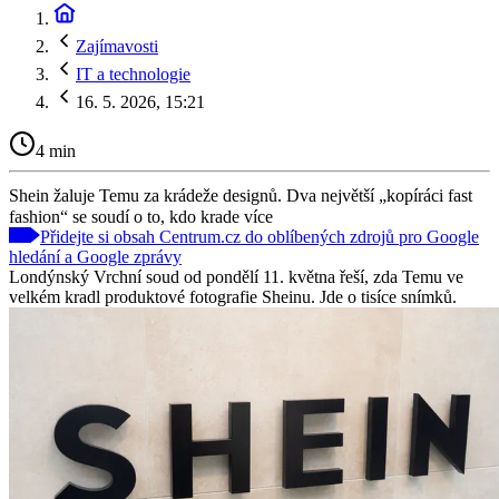
Zajímavosti
IT a technologie
16. 5. 2026, 15:21
4 min
Shein žaluje Temu za krádeže designů. Dva největší „kopíráci fast
fashion“ se soudí o to, kdo krade více
Přidejte si obsah Centrum.cz do oblíbených zdrojů pro Google
hledání a Google zprávy
Londýnský Vrchní soud od pondělí 11. května řeší, zda Temu ve
velkém kradl produktové fotografie Sheinu. Jde o tisíce snímků.