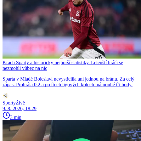
Krach Sparty a historicky nejhorší statistiky. Letenští hráči se
nezmohli vůbec na nic
Sparta v Mladé Boleslavi nevystřelila ani jednou na bránu. Za celý
zápas. Prohrála 0:2 a po třech ligových kolech má pouhé tři body.
SportyŽivě
9. 8. 2026, 18:29
3 min