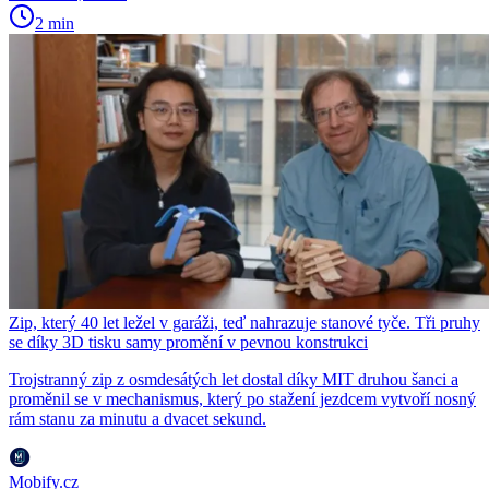
2 min
Zip, který 40 let ležel v garáži, teď nahrazuje stanové tyče. Tři pruhy
se díky 3D tisku samy promění v pevnou konstrukci
Trojstranný zip z osmdesátých let dostal díky MIT druhou šanci a
proměnil se v mechanismus, který po stažení jezdcem vytvoří nosný
rám stanu za minutu a dvacet sekund.
Mobify.cz