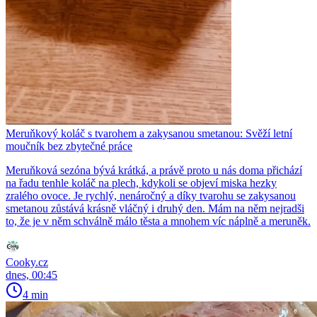
Meruňkový koláč s tvarohem a zakysanou smetanou: Svěží letní
moučník bez zbytečné práce
Meruňková sezóna bývá krátká, a právě proto u nás doma přichází
na řadu tenhle koláč na plech, kdykoli se objeví miska hezky
zralého ovoce. Je rychlý, nenáročný a díky tvarohu se zakysanou
smetanou zůstává krásně vláčný i druhý den. Mám na něm nejradši
to, že je v něm schválně málo těsta a mnohem víc náplně a meruněk.
Cooky.cz
dnes, 00:45
4 min