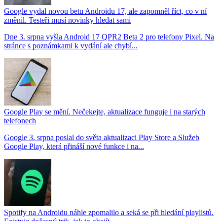
Google vydal novou betu Androidu 17, ale zapomněl říct, co v ní
změnil. Testeři musí novinky hledat sami
Dne 3. srpna vyšla Android 17 QPR2 Beta 2 pro telefony Pixel. Na
stránce s poznámkami k vydání ale chybí...
Google Play se mění. Nečekejte, aktualizace funguje i na starých
telefonech
Google 3. srpna poslal do světa aktualizaci Play Store a Služeb
Google Play, která přináší nové funkce i na...
Spotify na Androidu náhle zpomalilo a seká se při hledání playlistů.