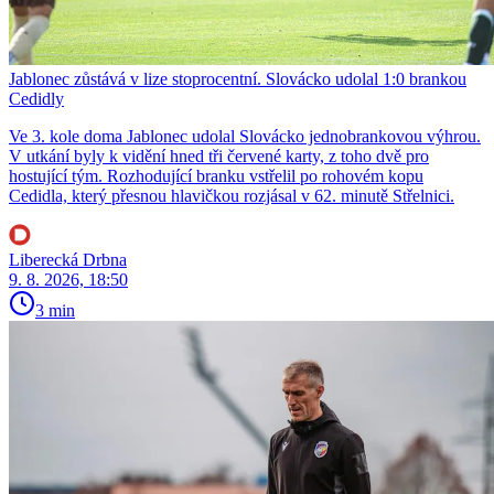
Jablonec zůstává v lize stoprocentní. Slovácko udolal 1:0 brankou
Cedidly
Ve 3. kole doma Jablonec udolal Slovácko jednobrankovou výhrou.
V utkání byly k vidění hned tři červené karty, z toho dvě pro
hostující tým. Rozhodující branku vstřelil po rohovém kopu
Cedidla, který přesnou hlavičkou rozjásal v 62. minutě Střelnici.
Liberecká Drbna
9. 8. 2026, 18:50
3 min