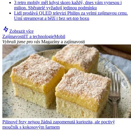
3 retro mobily měl kdysi skoro každý, dnes vám vynesou i
milion. Sběratelé vyžadují jedinou podmínku
Lidl prodává QLED televizi Philips za velmi zajímavou cenu.
Umí streamovat a běží i bez set-top boxu
Zobrazit více
Zajímavosti
IT a technologie
Mobil
Vybrali jsme pro vás
Magazíny a zajímavosti
Pilinové řezy nejsou žádná zapomenutá kuriozita, ale poctivý
moučník s kokosovým šarmem