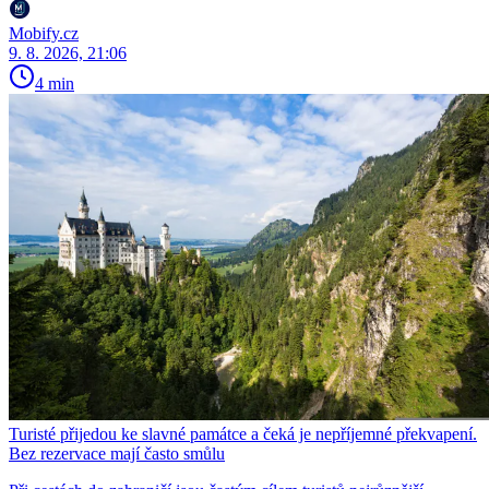
Mobify.cz
9. 8. 2026, 21:06
4 min
Turisté přijedou ke slavné památce a čeká je nepříjemné překvapení.
Bez rezervace mají často smůlu