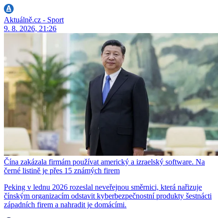
Aktuálně.cz - Sport
9. 8. 2026, 21:26
Čína zakázala firmám používat americký a izraelský software. Na
černé listině je přes 15 známých firem
Peking v lednu 2026 rozeslal neveřejnou směrnici, která nařizuje
čínským organizacím odstavit kyberbezpečnostní produkty šestnácti
západních firem a nahradit je domácími.