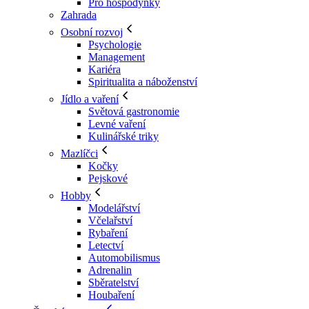
Pro hospodyňky
Zahrada
Osobní rozvoj
Psychologie
Management
Kariéra
Spiritualita a náboženství
Jídlo a vaření
Světová gastronomie
Levné vaření
Kulinářské triky
Mazlíčci
Kočky
Pejskové
Hobby
Modelářství
Včelařství
Rybaření
Letectví
Automobilismus
Adrenalin
Sběratelství
Houbaření