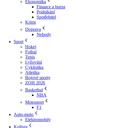
Ekonomika
Finance a burza
Podnikání
Spotřebitel
Krimi
Doprava
Nehody
Sport
Hokej
Fotbal
Tenis
Lyžování
Cyklistika
Atletika
Bojové sporty
ZOH 2026
Basketbal
NBA
Motosport
F1
Auto-moto
Elektromobily
Kultura