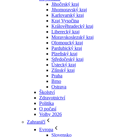
Jihočeský kraj
Jihomoravský kraj
Karlovarský kraj
Kraj Vysočina
Králověhradecký kraj
Liberecký kraj
Moravskoslezský kraj
Olomoucký kraj
Pardubický kraj
Plzeňský kraj
Středočeský kraj
Ústecký kraj
Zlínský kraj
Praha
Brno
Ostrava
Školství
Zdravotnictví
Politika
O počasí
Volby 2026
Zahraničí
Evropa
Slovensko