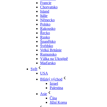
Francie
Chorvatsko
Island
Itálie
Německo
Polsko
Rakousko
Řecko
Rusko
Španělsko
Švédsko
Velká Británie
Rumunsko
Válka na Ukrajině
Maďarsko
Svět
USA
Blízký východ
Izrael
Palestina
Asie
Čína
Jižní Korea