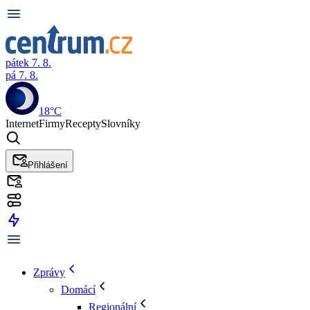
pátek 7. 8.
pá 7. 8.
18°C
Internet
Firmy
Recepty
Slovníky
Přihlášení
Zprávy
Domácí
Regionální