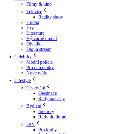
Filmy & kino
Televize
Reality show
Hudba
Hry
Literatura
Výtvarné umění
Divadlo
Digi a stream
Celebrity
Módní policie
Pro pamětníky
Nové tváře
Lifestyle
Cestování
Destinace
Rady na cesty
Bydlení
Interiery
Rady do domu
DIY
Pro kutily