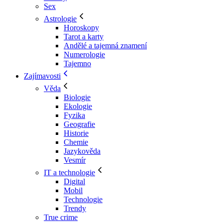
Sex
Astrologie
Horoskopy
Tarot a karty
Andělé a tajemná znamení
Numerologie
Tajemno
Zajímavosti
Věda
Biologie
Ekologie
Fyzika
Geografie
Historie
Chemie
Jazykověda
Vesmír
IT a technologie
Digital
Mobil
Technologie
Trendy
True crime