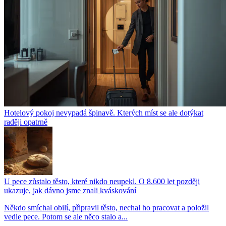
Hotelový pokoj nevypadá špinavě. Kterých míst se ale dotýkat
raději opatrně
U pece zůstalo těsto, které nikdo neupekl. O 8.600 let později
ukazuje, jak dávno jsme znali kváskování
Někdo smíchal obilí, připravil těsto, nechal ho pracovat a položil
vedle pece. Potom se ale něco stalo a...