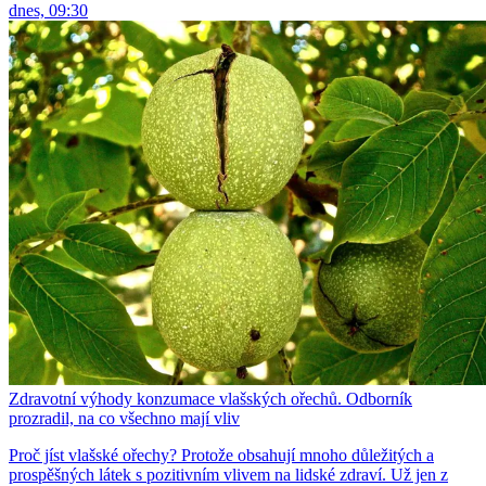
dnes, 09:30
Zdravotní výhody konzumace vlašských ořechů. Odborník
prozradil, na co všechno mají vliv
Proč jíst vlašské ořechy? Protože obsahují mnoho důležitých a
prospěšných látek s pozitivním vlivem na lidské zdraví. Už jen z