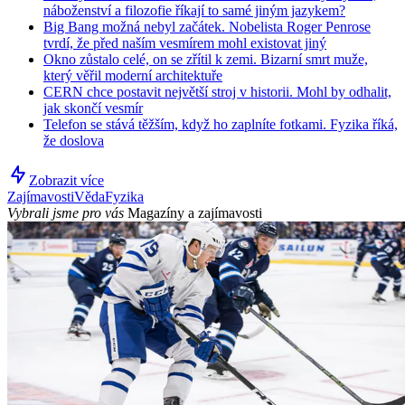
náboženství a filozofie říkají to samé jiným jazykem?
Big Bang možná nebyl začátek. Nobelista Roger Penrose
tvrdí, že před naším vesmírem mohl existovat jiný
Okno zůstalo celé, on se zřítil k zemi. Bizarní smrt muže,
který věřil moderní architektuře
CERN chce postavit největší stroj v historii. Mohl by odhalit,
jak skončí vesmír
Telefon se stává těžším, když ho zaplníte fotkami. Fyzika říká,
že doslova
Zobrazit více
Zajímavosti
Věda
Fyzika
Vybrali jsme pro vás
Magazíny a zajímavosti