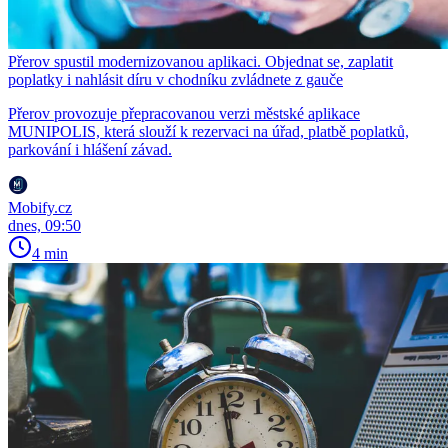
Přerov spustil modernizovanou aplikaci. Objednat se, zaplatit
poplatky i nahlásit díru v chodníku zvládnete z gauče
Přerov provozuje přepracovanou verzi městské aplikace
MUNIPOLIS, která slouží k rezervaci na úřad, platbě poplatků,
parkování i hlášení závad.
Mobify.cz
dnes, 09:50
4 min