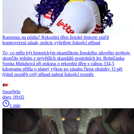
Rasismus na pódiu? Rekordní dřep ženské historie zničil
kontroverzní zásah, policie vyšetřuje šokující případ
To, co mělo být historickým okamžikem ženského silového trojboje,
skončilo jedním z největších skandálů posledních let. Belgičanka
Sonita Muluhová při pokusu o rekordní dřep s váhou 334,5
kilogramu přišla o platný výkon po zásahu člena obsluhy. O pět
týdnů později celý případ nabral šokující rozměr.
SportWin
dnes, 09:02
1 min