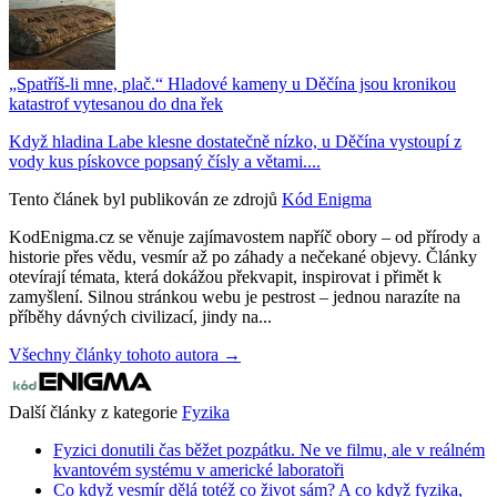
„Spatříš-li mne, plač.“ Hladové kameny u Děčína jsou kronikou
katastrof vytesanou do dna řek
Když hladina Labe klesne dostatečně nízko, u Děčína vystoupí z
vody kus pískovce popsaný čísly a větami....
Tento článek byl publikován ze zdrojů
Kód Enigma
KodEnigma.cz se věnuje zajímavostem napříč obory – od přírody a
historie přes vědu, vesmír až po záhady a nečekané objevy. Články
otevírají témata, která dokážou překvapit, inspirovat i přimět k
zamyšlení. Silnou stránkou webu je pestrost – jednou narazíte na
příběhy dávných civilizací, jindy na...
Všechny články tohoto autora →
Další články z kategorie
Fyzika
Fyzici donutili čas běžet pozpátku. Ne ve filmu, ale v reálném
kvantovém systému v americké laboratoři
Co když vesmír dělá totéž co život sám? A co když fyzika,