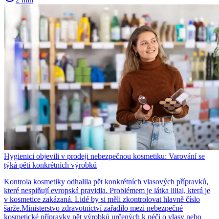
Hygienici objevili v prodeji nebezpečnou kosmetiku: Varování se
týká pěti konkrétních výrobků
Kontrola kosmetiky odhalila pět konkrétních vlasových přípravků,
které nesplňují evropská pravidla. Problémem je látka lilial, která je
v kosmetice zakázaná. Lidé by si měli zkontrolovat hlavně číslo
šarže.Ministerstvo zdravotnictví zařadilo mezi nebezpečné
kosmetické přípravky pět výrobků určených k péči o vlasy nebo