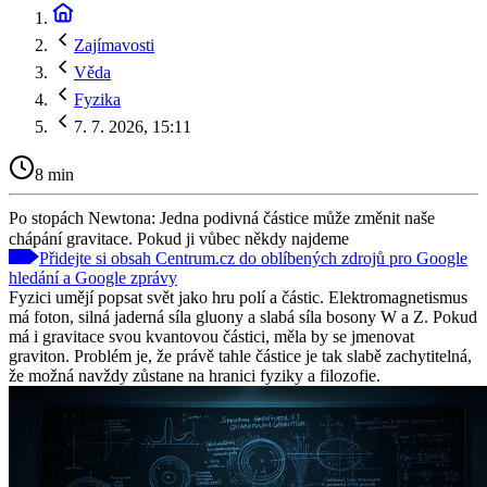
Zajímavosti
Věda
Fyzika
7. 7. 2026, 15:11
8 min
Po stopách Newtona: Jedna podivná částice může změnit naše
chápání gravitace. Pokud ji vůbec někdy najdeme
Přidejte si obsah Centrum.cz do oblíbených zdrojů pro Google
hledání a Google zprávy
Fyzici umějí popsat svět jako hru polí a částic. Elektromagnetismus
má foton, silná jaderná síla gluony a slabá síla bosony W a Z. Pokud
má i gravitace svou kvantovou částici, měla by se jmenovat
graviton. Problém je, že právě tahle částice je tak slabě zachytitelná,
že možná navždy zůstane na hranici fyziky a filozofie.