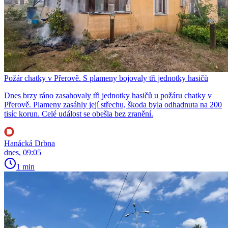
Požár chatky v Přerově. S plameny bojovaly tři jednotky hasičů
Dnes brzy ráno zasahovaly tři jednotky hasičů u požáru chatky v
Přerově. Plameny zasáhly její střechu, škoda byla odhadnuta na 200
tisíc korun. Celé událost se obešla bez zranění.
Hanácká Drbna
dnes, 09:05
1 min