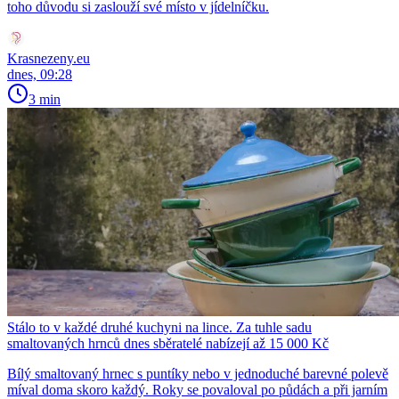
toho důvodu si zaslouží své místo v jídelníčku.
Krasnezeny.eu
dnes, 09:28
3 min
Stálo to v každé druhé kuchyni na lince. Za tuhle sadu
smaltovaných hrnců dnes sběratelé nabízejí až 15 000 Kč
Bílý smaltovaný hrnec s puntíky nebo v jednoduché barevné polevě
míval doma skoro každý. Roky se povaloval po půdách a při jarním