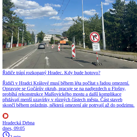
Řidiče trápí rozkopaný Hradec. Kdy bude hotovo?
Řidiči v Hradci Králové musí během léta počítat s řadou omezení.
Opravuje se Gočárův okruh, pracuje se na nadjezdech u Flošny,
probíhá rekonstrukce Malšovického mostu a další komplikace
přidávají menší uzavírky v různých částech města. Část staveb
skončí během prázdnin, některá omezení ale potrvají až do podzimu.
Hradecká Drbna
dnes, 09:05
2 min