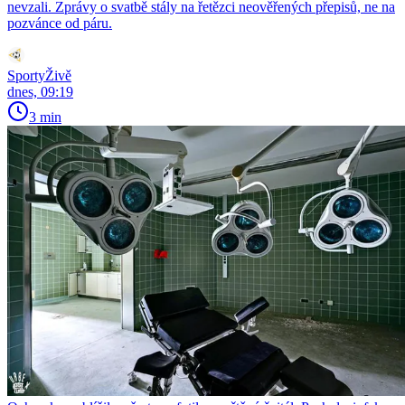
nevzali. Zprávy o svatbě stály na řetězci neověřených přepisů, ne na
pozvánce od páru.
SportyŽivě
dnes, 09:19
3 min