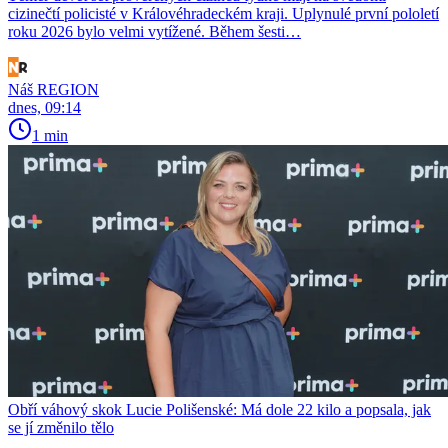
cizinečtí policisté v Královéhradeckém kraji. Uplynulé první pololetí
roku 2026 bylo velmi vytížené. Během šesti…
Náš REGION
dnes, 09:14
1 min
Obří váhový skok Lucie Polišenské: Má dole 22 kilo a popsala, jak
se jí změnilo tělo