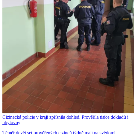
Cizinecká policie v kraji zpřísnila dohled. Prověřila tisíce dokladů i
ubytovny
Téměř devět set prověřených cizinců týdně mají na svědomí