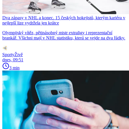
Dva zápasy v NHL a konec. 15 českých hokejistů, kterým kariéra v
nejlepší lize vydržela jen krátce
Olympijský vítěz, pětinásobný mistr extraligy i reprezentační
brankář. Všichni mají v NHL statistiku, která se vejde na dva řádky.
SportyŽivě
dnes, 09:51
3 min