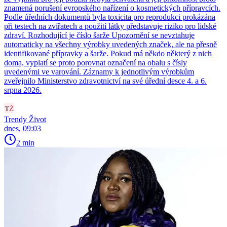
znamená porušení evropského nařízení o kosmetických přípravcích.
Podle úředních dokumentů byla toxicita pro reprodukci prokázána
při testech na zvířatech a použití látky představuje riziko pro lidské
zdraví. Rozhodující je číslo šarže Upozornění se nevztahuje
automaticky na všechny výrobky uvedených značek, ale na přesně
identifikované přípravky a šarže. Pokud má někdo některý z nich
doma, vyplatí se proto porovnat označení na obalu s čísly
uvedenými ve varování. Záznamy k jednotlivým výrobkům
zveřejnilo Ministerstvo zdravotnictví na své úřední desce 4. a 6.
srpna 2026.
Trendy Život
dnes, 09:03
2 min