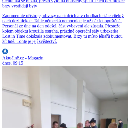
Ochranka se blížila, přesto vyfotila opuštěný špitál. Pach dezinfekce
brzy vystřídají byty
Zapomenuté přístroje, obvazy na stolcích a v chodbách stále citelný
pach dezinfekce. Tahle německá nemocnice je už pár let opuštěná.
Personál ze dne na den odešel, část vybavení ale zůstala. Přestože
kolem objektu kroužila ostraha, prázdné operační sály urbexerka
Lost in Time dokázala zdokumentovat. Brzy tu místo lékařů budou
žít lidé. Tohle je její svědectví.
Aktuálně.cz - Magazín
dnes, 09:15