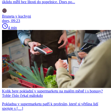
úklidu mířil bez lítosti do popelnice. Dnes po...
Bruneta v kuchyni
dnes, 09:23
4 min
Kolik bere pokladní v supermarketu na malém městě i s bonusy?
Tohle číslo čekal málokdo
Pokladna v supermarketu patří k profesím, které si většina lidí
spojuje s […]