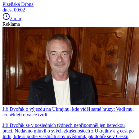
Plzeňská Drbna
dnes, 09:02
2 min
Reklama
Jiří Dvořák o výjezdu na Ukrajinu, kde viděl samé hrůzy: Vadí mu,
co někteří o válce tvrdí
Jiří Dvořák se v posledních týdnech nepřipomněl jen hereckou
prací. Nedávno mluvil o svých zkušenostech z Ukrajiny a z cest po
Indii, kde si podle vlastních slov uvědomil, jak dobře se v Česku