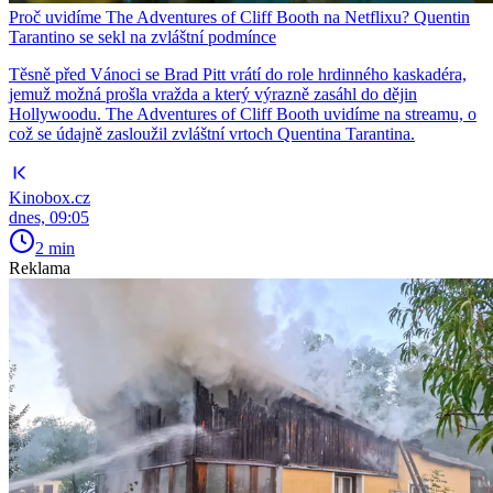
Proč uvidíme The Adventures of Cliff Booth na Netflixu? Quentin
Tarantino se sekl na zvláštní podmínce
Těsně před Vánoci se Brad Pitt vrátí do role hrdinného kaskadéra,
jemuž možná prošla vražda a který výrazně zasáhl do dějin
Hollywoodu. The Adventures of Cliff Booth uvidíme na streamu, o
což se údajně zasloužil zvláštní vrtoch Quentina Tarantina.
Kinobox.cz
dnes, 09:05
2 min
Reklama