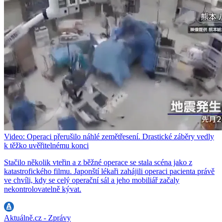
Video: Operaci přerušilo náhlé zemětřesení. Drastické záběry vedly
k těžko uvěřitelnému konci
Stačilo několik vteřin a z běžné operace se stala scéna jako z
katastrofického filmu. Japonští lékaři zahájili operaci pacienta právě
ve chvíli, kdy se celý operační sál a jeho mobiliář začaly
nekontrolovatelně kývat.
Aktuálně.cz - Zprávy