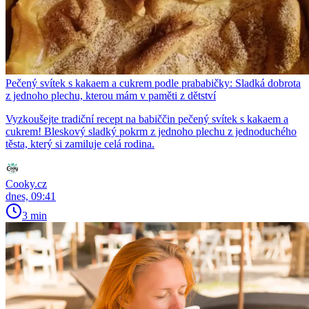
Pečený svítek s kakaem a cukrem podle prababičky: Sladká dobrota
z jednoho plechu, kterou mám v paměti z dětství
Vyzkoušejte tradiční recept na babiččin pečený svítek s kakaem a
cukrem! Bleskový sladký pokrm z jednoho plechu z jednoduchého
těsta, který si zamiluje celá rodina.
Cooky.cz
dnes, 09:41
3 min