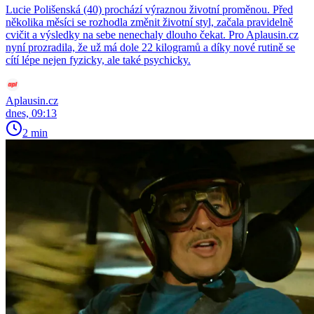
Lucie Polišenská (40) prochází výraznou životní proměnou. Před
několika měsíci se rozhodla změnit životní styl, začala pravidelně
cvičit a výsledky na sebe nenechaly dlouho čekat. Pro Aplausin.cz
nyní prozradila, že už má dole 22 kilogramů a díky nové rutině se
cítí lépe nejen fyzicky, ale také psychicky.
Aplausin.cz
dnes, 09:13
2 min