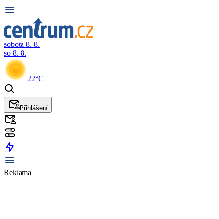
sobota 8. 8.
so 8. 8.
22°C
Přihlášení
Reklama