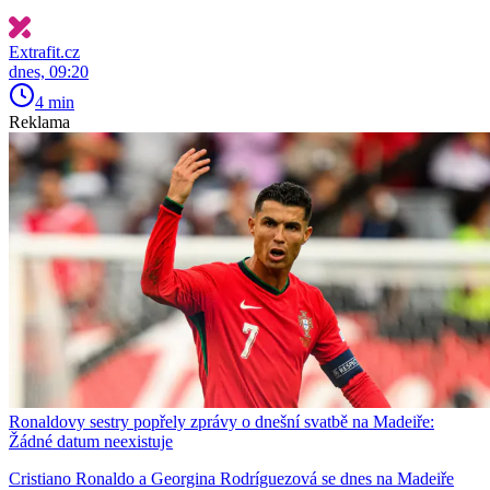
Extrafit.cz
dnes, 09:20
4 min
Reklama
Ronaldovy sestry popřely zprávy o dnešní svatbě na Madeiře:
Žádné datum neexistuje
Cristiano Ronaldo a Georgina Rodríguezová se dnes na Madeiře