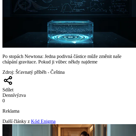
Po stopách Newtona: Jedna podivná částice může změnit naše
chápání gravitace. Pokud ji vůbec někdy najdeme
Zdroj
:
Šťavnatý příběh - Čeština
Sdílet
Denní
výzva
0
Reklama
Další články z
Kód Enigma