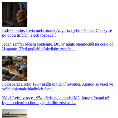
Lidské bestie: Livia měla otrávit Augusta i jeho dědice. Důkazy se
po dvou tisících letech rozpadají
Jeden zemřel během epidemie. Druhý náhle onemocněl na cestě do
Hispánie. Třetí podlehl následkům zranění...
Fotoaparát z roku 1954 přežil digitální revoluci. Analog se vrací ve
světě dokonale hladkých fotek
Když Leica v roce 1954 představila model M3, fotografování už
bylo moderní technologií, ale film zůstával...