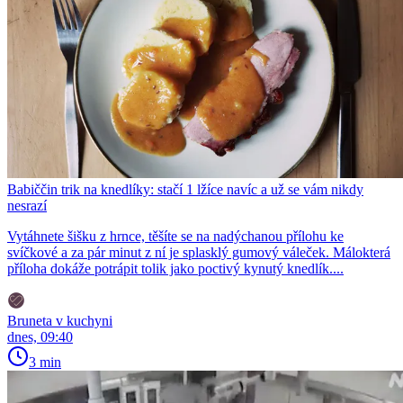
Babiččin trik na knedlíky: stačí 1 lžíce navíc a už se vám nikdy
nesrazí
Vytáhnete šišku z hrnce, těšíte se na nadýchanou přílohu ke
svíčkové a za pár minut z ní je splasklý gumový váleček. Málokterá
příloha dokáže potrápit tolik jako poctivý kynutý knedlík....
Bruneta v kuchyni
dnes, 09:40
3 min