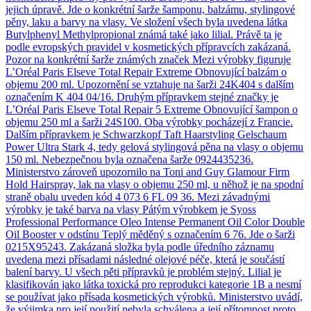
jejich úpravě. Jde o konkrétní šarže šamponu, balzámu, stylingové
pěny, laku a barvy na vlasy. Ve složení všech byla uvedena látka
Butylphenyl Methylpropional známá také jako lilial. Právě ta je
podle evropských pravidel v kosmetických přípravcích zakázaná.
Pozor na konkrétní šarže známých značek Mezi výrobky figuruje
L’Oréal Paris Elseve Total Repair Extreme Obnovující balzám o
objemu 200 ml. Upozornění se vztahuje na šarži 24K404 s dalším
označením K 404 04/16. Druhým přípravkem stejné značky je
L’Oréal Paris Elseve Total Repair 5 Extreme Obnovující šampon o
objemu 250 ml a šarži 24S100. Oba výrobky pocházejí z Francie.
Dalším přípravkem je Schwarzkopf Taft Haarstyling Gelschaum
Power Ultra Stark 4, tedy gelová stylingová pěna na vlasy o objemu
150 ml. Nebezpečnou byla označena šarže 0924435236.
Ministerstvo zároveň upozornilo na Toni and Guy Glamour Firm
Hold Hairspray, lak na vlasy o objemu 250 ml, u něhož je na spodní
straně obalu uveden kód 4 073 6 FL 09 36. Mezi závadnými
výrobky je také barva na vlasy Pátým výrobkem je Syoss
Professional Performance Oleo Intense Permanent Oil Color Double
Oil Booster v odstínu Teplý měděný s označením 6 76. Jde o šarži
0215X95243. Zakázaná složka byla podle úředního záznamu
uvedena mezi přísadami následné olejové péče, která je součástí
balení barvy. U všech pěti přípravků je problém stejný. Lilial je
klasifikován jako látka toxická pro reprodukci kategorie 1B a nesmí
se používat jako přísada kosmetických výrobků. Ministerstvo uvádí,
že výjimka pro její použití nebyla schválena a její přítomnost proto