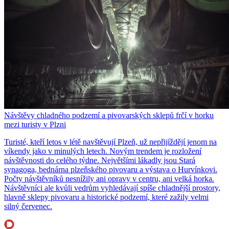
Návštěvy chladného podzemí a pivovarských sklepů frčí v horku
mezi turisty v Plzni
Turisté, kteří letos v létě navštěvují Plzeň, už nepřijíždějí jenom na
víkendy jako v minulých letech. Novým trendem je rozložení
návštěvnosti do celého týdne. Největšími lákadly jsou Stará
synagoga, bednárna plzeňského pivovaru a výstava o Hurvínkovi.
Počty návštěvníků nesnížily ani opravy v centru, ani velká horka.
Návštěvníci ale kvůli vedrům vyhledávají spíše chladnější prostory,
hlavně sklepy pivovaru a historické podzemí, které zažily velmi
silný červenec.