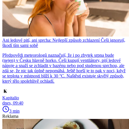
Ani ledové pití, ani sprcha: Nejlepší způsob zchlazení Češi ignorují,
škodí tím sami sobě
Předpovědi meteorologů naznačují, že i po zbytek srpna bude
(nejen) v Česku hlavně horko. Češi kupují ventilátory, pijí ledové
nápoje a snaží se zchladit v bazénu nebo pod studenou sprchou, ale
zdá se, že nic tak úplně nepomáhá. Ještě horší je to pak v noci, když
se teplota v místnosti blíží k 30 °C. Naštěstí existuje skvělý způsob,
který tělo spolehlivě ochladí.
Kapitalio
dnes, 09:40
3 min
Reklama