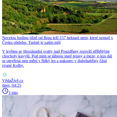
Necelou hodinu jižně od Brna leží 157 hektarů stepi, které nemají v
Česku obdobu. Turisté je zatím míjí
V květnu se jihozápadní svahy nad Pouzdřany rozsvítí stříbřitými
chocholy kavylů. Pod nimi se táhnou staré terasy a meze, o kus dál
se otevřená step mění v řídký les a nakonec v dubohabřiny části
zvané Kolby.
VědaŽivě.cz
dnes, 04:25
3 min