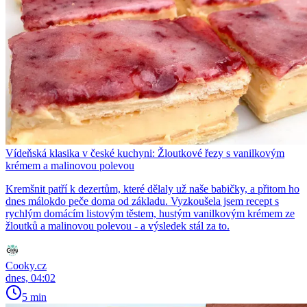
Vídeňská klasika v české kuchyni: Žloutkové řezy s vanilkovým
krémem a malinovou polevou
Kremšnit patří k dezertům, které dělaly už naše babičky, a přitom ho
dnes málokdo peče doma od základu. Vyzkoušela jsem recept s
rychlým domácím listovým těstem, hustým vanilkovým krémem ze
žloutků a malinovou polevou - a výsledek stál za to.
Cooky.cz
dnes, 04:02
5 min