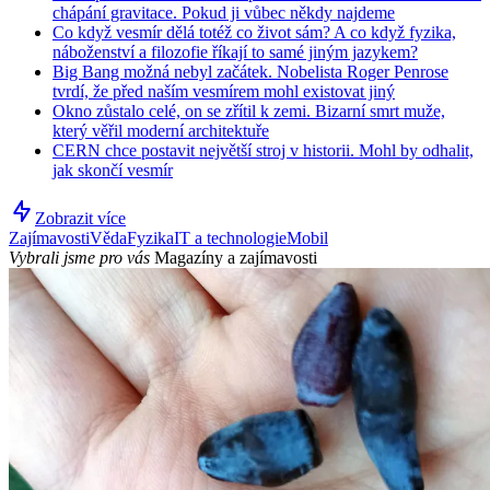
chápání gravitace. Pokud ji vůbec někdy najdeme
Co když vesmír dělá totéž co život sám? A co když fyzika,
náboženství a filozofie říkají to samé jiným jazykem?
Big Bang možná nebyl začátek. Nobelista Roger Penrose
tvrdí, že před naším vesmírem mohl existovat jiný
Okno zůstalo celé, on se zřítil k zemi. Bizarní smrt muže,
který věřil moderní architektuře
CERN chce postavit největší stroj v historii. Mohl by odhalit,
jak skončí vesmír
Zobrazit více
Zajímavosti
Věda
Fyzika
IT a technologie
Mobil
Vybrali jsme pro vás
Magazíny a zajímavosti