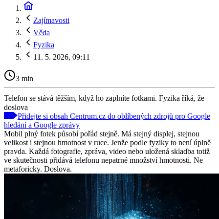
Zajímavosti
Věda
Fyzika
11. 5. 2026, 09:11
3 min
Telefon se stává těžším, když ho zaplníte fotkami. Fyzika říká, že
doslova
Přidejte si obsah Centrum.cz do oblíbených zdrojů pro Google
hledání a Google zprávy
Mobil plný fotek působí pořád stejně. Má stejný displej, stejnou
velikost i stejnou hmotnost v ruce. Jenže podle fyziky to není úplně
pravda. Každá fotografie, zpráva, video nebo uložená skladba totiž
ve skutečnosti přidává telefonu nepatrné množství hmotnosti. Ne
metaforicky. Doslova.