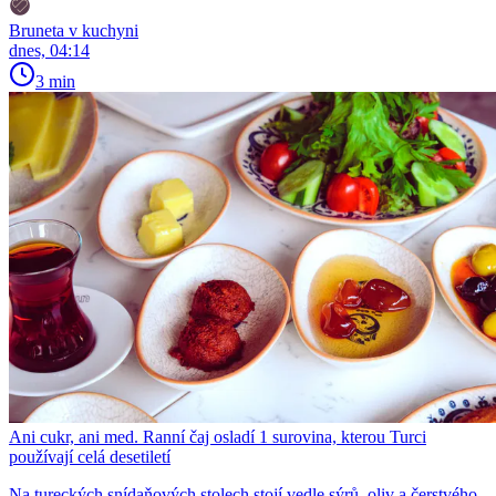
Bruneta v kuchyni
dnes, 04:14
3 min
Ani cukr, ani med. Ranní čaj osladí 1 surovina, kterou Turci
používají celá desetiletí
Na tureckých snídaňových stolech stojí vedle sýrů, oliv a čerstvého