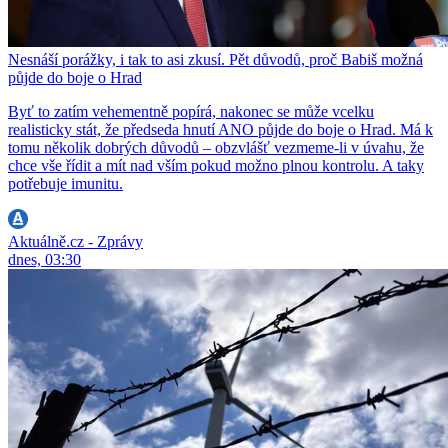
Nesnáší porážky, i tak to asi zkusí. Pět důvodů, proč Babiš možná
půjde do boje o Hrad
Byť to zatím vehementně popírá, nakonec se může vcelku
realisticky stát, že předseda hnutí ANO půjde do boje o Hrad. Má k
tomu několik dobrých důvodů – obzvlášť vezmeme-li v úvahu, že
chce vše řídit a mít nad vším pokud možno plnou kontrolu. A taky
potřebuje imunitu.
Aktuálně.cz - Zprávy
dnes, 03:30