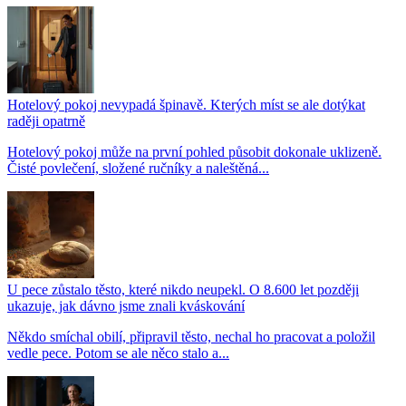
Hotelový pokoj nevypadá špinavě. Kterých míst se ale dotýkat
raději opatrně
Hotelový pokoj může na první pohled působit dokonale uklizeně.
Čisté povlečení, složené ručníky a naleštěná...
U pece zůstalo těsto, které nikdo neupekl. O 8.600 let později
ukazuje, jak dávno jsme znali kváskování
Někdo smíchal obilí, připravil těsto, nechal ho pracovat a položil
vedle pece. Potom se ale něco stalo a...