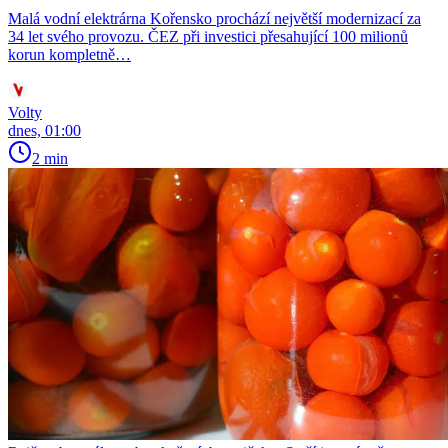
Malá vodní elektrárna Kořensko prochází největší modernizací za
34 let svého provozu. ČEZ při investici přesahující 100 milionů
korun kompletně…
Volty
dnes, 01:00
2 min