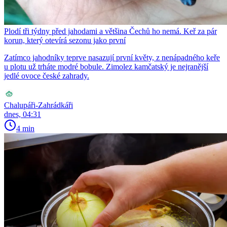
Plodí tři týdny před jahodami a většina Čechů ho nemá. Keř za pár
korun, který otevírá sezonu jako první
Zatímco jahodníky teprve nasazují první květy, z nenápadného keře
u plotu už trháte modré bobule. Zimolez kamčatský je nejranější
jedlé ovoce české zahrady.
Chalupáři-Zahrádkáři
dnes, 04:31
4 min