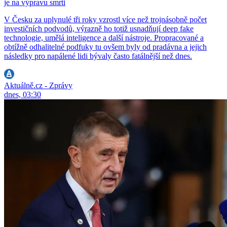
je na výpravu smrti
V Česku za uplynulé tři roky vzrostl více než trojnásobně počet
investičních podvodů, výrazně ho totiž usnadňují deep fake
technologie, umělá inteligence a další nástroje. Propracované a
obtížně odhalitelné podfuky tu ovšem byly od pradávna a jejich
následky pro napálené lidi bývaly často fatálnější než dnes.
Aktuálně.cz - Zprávy
dnes, 03:30