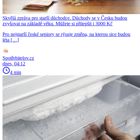
Skvělá zpráva pro starší důchodce. Důchody se v Česku budou
zvyšovat na základě věku. Můžete si přilepšit i 3000 Kč
Pro nejstarší české seniory se rýsuje změna, na kterou sice budou
léta […]
Spotřebitelov.cz
dnes, 04:12
4 min