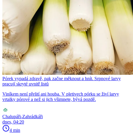
Pórek vypadá zdravě, pak začne měknout a hnít. Srpnové larvy
pracují skryté uvnitř listů
Viníkem není přelití ani houba. V pletivech pórku se živí larvy
vrtalky pórové a než si jich všimnete, bývá pozdě.
Chalupáři-Zahrádkáři
dnes, 04:20
4 min