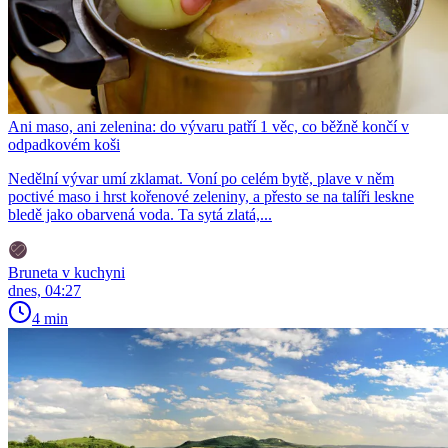
Ani maso, ani zelenina: do vývaru patří 1 věc, co běžně končí v
odpadkovém koši
Nedělní vývar umí zklamat. Voní po celém bytě, plave v něm
poctivé maso i hrst kořenové zeleniny, a přesto se na talíři leskne
bledě jako obarvená voda. Ta sytá zlatá,...
Bruneta v kuchyni
dnes, 04:27
4 min