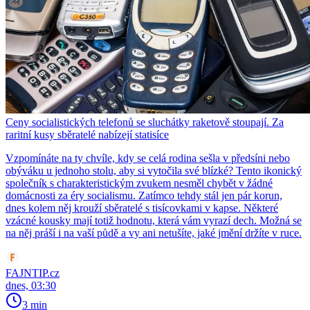
Ceny socialistických telefonů se sluchátky raketově stoupají. Za
raritní kusy sběratelé nabízejí statisíce
Vzpomínáte na ty chvíle, kdy se celá rodina sešla v předsíni nebo
obýváku u jednoho stolu, aby si vytočila své blízké? Tento ikonický
společník s charakteristickým zvukem nesměl chybět v žádné
domácnosti za éry socialismu. Zatímco tehdy stál jen pár korun,
dnes kolem něj krouží sběratelé s tisícovkami v kapse. Některé
vzácné kousky mají totiž hodnotu, která vám vyrazí dech. Možná se
na něj práší i na vaší půdě a vy ani netušíte, jaké jmění držíte v ruce.
FAJNTIP.cz
dnes, 03:30
3 min