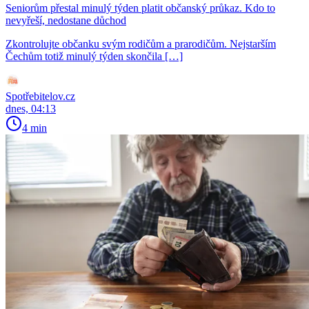
Seniorům přestal minulý týden platit občanský průkaz. Kdo to
nevyřeší, nedostane důchod
Zkontrolujte občanku svým rodičům a prarodičům. Nejstarším
Čechům totiž minulý týden skončila […]
Spotřebitelov.cz
dnes, 04:13
4 min