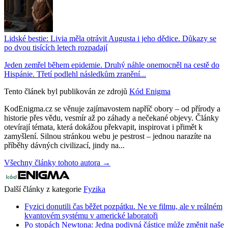
Lidské bestie: Livia měla otrávit Augusta i jeho dědice. Důkazy se
po dvou tisících letech rozpadají
Jeden zemřel během epidemie. Druhý náhle onemocněl na cestě do
Hispánie. Třetí podlehl následkům zranění...
Tento článek byl publikován ze zdrojů
Kód Enigma
KodEnigma.cz se věnuje zajímavostem napříč obory – od přírody a
historie přes vědu, vesmír až po záhady a nečekané objevy. Články
otevírají témata, která dokážou překvapit, inspirovat i přimět k
zamyšlení. Silnou stránkou webu je pestrost – jednou narazíte na
příběhy dávných civilizací, jindy na...
Všechny články tohoto autora →
Další články z kategorie
Fyzika
Fyzici donutili čas běžet pozpátku. Ne ve filmu, ale v reálném
kvantovém systému v americké laboratoři
Po stopách Newtona: Jedna podivná částice může změnit naše