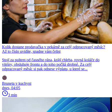
Kolik dostane prodavačka v pekárně za celý odpracovaný měsíc?
Až to číslo uvidíte, spadne vám čelist
Stojí za pultem od časného rána, krájí chleba, rovná koláče do
vitríny, obsluhuje frontu a do toho počítá drobné. Za celý
odpracovaný měsíc si pak odnese výplatu, u které se...
Bruneta v kuchyni
dnes, 04:05
3 min