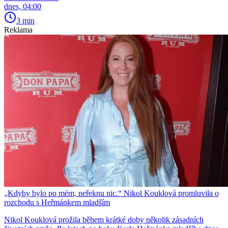
dnes, 04:00
3 min
Reklama
„Kdyby bylo po mém, neřeknu nic.“ Nikol Kouklová promluvila o
rozchodu s Heřmánkem mladším
Nikol Kouklová prožila během krátké doby několik zásadních