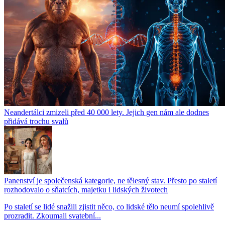
Neandertálci zmizeli před 40 000 lety. Jejich gen nám ale dodnes
přidává trochu svalů
Panenství je společenská kategorie, ne tělesný stav. Přesto po staletí
rozhodovalo o sňatcích, majetku i lidských životech
Po staletí se lidé snažili zjistit něco, co lidské tělo neumí spolehlivě
prozradit. Zkoumali svatební...