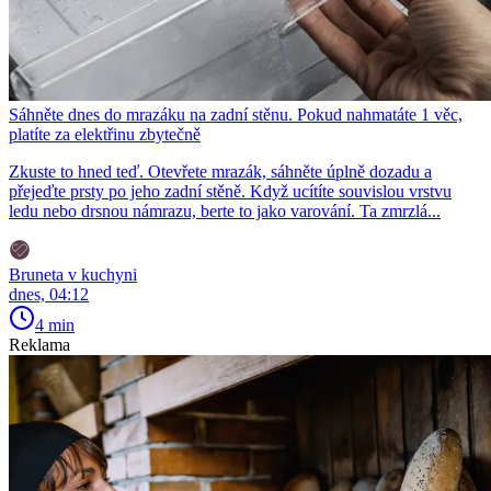
Sáhněte dnes do mrazáku na zadní stěnu. Pokud nahmatáte 1 věc,
platíte za elektřinu zbytečně
Zkuste to hned teď. Otevřete mrazák, sáhněte úplně dozadu a
přejeďte prsty po jeho zadní stěně. Když ucítíte souvislou vrstvu
ledu nebo drsnou námrazu, berte to jako varování. Ta zmrzlá...
Bruneta v kuchyni
dnes, 04:12
4 min
Reklama