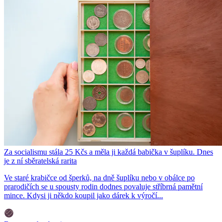
Za socialismu stála 25 Kčs a měla ji každá babička v šuplíku. Dnes
je z ní sběratelská rarita
Ve staré krabičce od šperků, na dně šuplíku nebo v obálce po
prarodičích se u spousty rodin dodnes povaluje stříbrná pamětní
mince. Kdysi ji někdo koupil jako dárek k výročí...