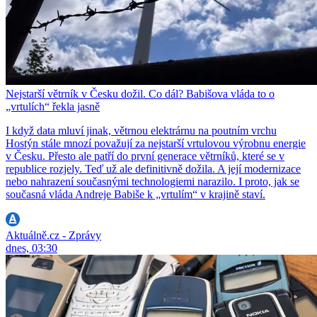
Nejstarší větrník v Česku dožil. Co dál? Babišova vláda to o
„vrtulích“ řekla jasně
I když data mluví jinak, větrnou elektrárnu na poutním vrchu
Hostýn stále mnozí považují za nejstarší vrtulovou výrobnu energie
v Česku. Přesto ale patří do první generace větrníků, které se v
republice rozjely. Teď už ale definitivně dožila. A její modernizace
nebo nahrazení současnými technologiemi narazilo. I proto, jak se
současná vláda Andreje Babiše k „vrtulím“ v krajině staví.
Aktuálně.cz - Zprávy
dnes, 03:30