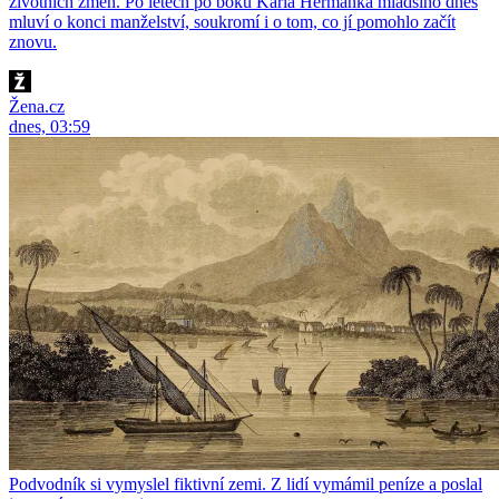
životních změn. Po letech po boku Karla Heřmánka mladšího dnes
mluví o konci manželství, soukromí i o tom, co jí pomohlo začít
znovu.
Žena.cz
dnes, 03:59
Podvodník si vymyslel fiktivní zemi. Z lidí vymámil peníze a poslal