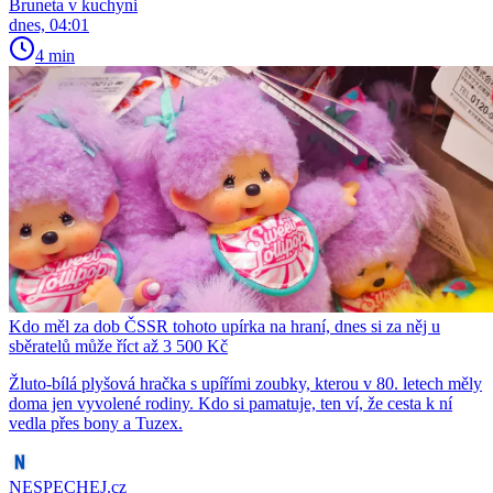
Bruneta v kuchyni
dnes, 04:01
4 min
Kdo měl za dob ČSSR tohoto upírka na hraní, dnes si za něj u
sběratelů může říct až 3 500 Kč
Žluto-bílá plyšová hračka s upířími zoubky, kterou v 80. letech měly
doma jen vyvolené rodiny. Kdo si pamatuje, ten ví, že cesta k ní
vedla přes bony a Tuzex.
NESPECHEJ.cz