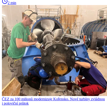
2 min
ČEZ za 100 milionů modernizuje Kořensko. Nové turbíny zvládnou
i poloviční průtok