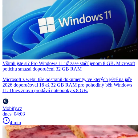
Všimli jste si? Pro Windows 11 už zase stačí jenom 8 GB. Microsoft
potichu smazal doporučení 32 GB RAM
Microsoft z webu tiše odstranil dokumenty, ve kterých ještě na jaře
2026 doporučoval 16 až 32 GB RAM pro pohodlný běh Windows
11. Dnes znovu prodává notebooky s 8 GB.
Mobify.cz
dnes, 04:03
4 min