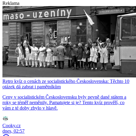
Reklama
Retro kvíz o cenách ze socialistického Československa: Těchto 10
otázek dá zabrat i pamětníkům
Ceny v socialistickém Československu byly pevně dané státem a
roky se téměř neměnily. Pamatujete si je? Tento kvíz prověří, co
vám z té doby zbylo v hlavě.
Cooky.cz
dnes, 02:57