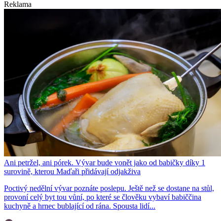
Reklama
Ani petržel, ani pórek. Vývar bude vonět jako od babičky díky 1
surovině, kterou Maďaři přidávají odjakživa
Poctivý nedělní vývar poznáte poslepu. Ještě než se dostane na stůl,
provoní celý byt tou vůní, po které se člověku vybaví babiččina
kuchyně a hrnec bublající od rána. Spousta lidí...