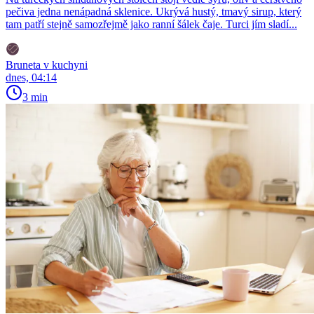
pečiva jedna nenápadná sklenice. Ukrývá hustý, tmavý sirup, který
tam patří stejně samozřejmě jako ranní šálek čaje. Turci jím sladí...
Bruneta v kuchyni
dnes, 04:14
3 min